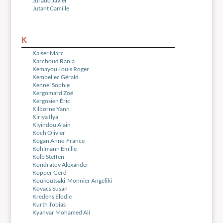
Jurado Javier
Jutant Camille
K
Kaiser Marc
Karchoud Rania
Kemayou Louis Roger
Kembellec Gérald
Kennel Sophie
Kergomard Zoé
Kergosien Éric
Kilborne Yann
Kiriya Ilya
Kiyindou Alain
Koch Olivier
Kogan Anne-France
Kohlmann Émilie
Kolb Steffen
Kondratov Alexander
Kopper Gerd
Koukoutsaki-Monnier Angeliki
Kovacs Susan
Kredens Elodie
Kurth Tobias
Kyanvar Mohamed Ali