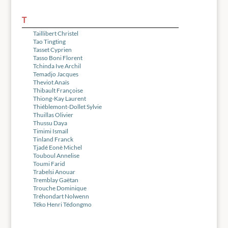
T
Taillibert Christel
Tao Tingting
Tasset Cyprien
Tasso Boni Florent
Tchinda Ive Archil
Temadjo Jacques
Theviot Anaïs
Thibault Françoise
Thiong-Kay Laurent
Thiéblemont-Dollet Sylvie
Thuillas Olivier
Thussu Daya
Timimi Ismaïl
Tinland Franck
Tjadé Eonè Michel
Touboul Annelise
Toumi Farid
Trabelsi Anouar
Tremblay Gaëtan
Trouche Dominique
Tréhondart Nolwenn
Téko Henri Tédongmo