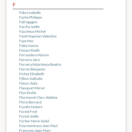
F
Fabre Isabelle
Fache Philippe
Fall Ngagne
Farchy Joëlle
Faucheux Michel
Favel-Kapoian Valentine
Faye Mor
Faïta Ioanna
Ferjani Riadh
Ferrandery Marion
Ferreira Jairo
Ferreira Maïa Kenia Beatriz
Ferron Benjamin
Fichez Elisabeth
Fillion Nathalie
Fitouri Aida
Flauquart Hervé
Flon Émilie
Florimond-Clerc Adeline
Floris Bernard
Fondin Hubert
Forest Fred
Forest Joëlle
Fortier Marie-Soleil
Fourmentraux Jean-Paul
Francony Jean-Marc