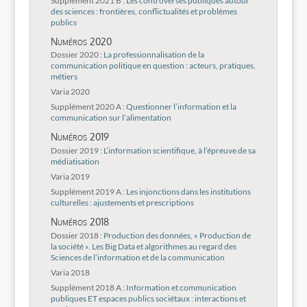
Supplément 2021 B :
Les controverses publiques autour
des sciences : frontières, conflictualités et problèmes
publics
Numéros 2020
Dossier 2020 :
La professionnalisation de la
communication politique en question : acteurs, pratiques,
métiers
Varia 2020
Supplément 2020 A :
Questionner l’information et la
communication sur l’alimentation
Numéros 2019
Dossier 2019 :
L’information scientifique, à l’épreuve de sa
médiatisation
Varia 2019
Supplément 2019 A :
Les injonctions dans les institutions
culturelles : ajustements et prescriptions
Numéros 2018
Dossier 2018 :
Production des données, « Production de
la société ». Les Big Data et algorithmes au regard des
Sciences de l’information et de la communication
Varia 2018
Supplément 2018 A :
Information et communication
publiques ET espaces publics sociétaux : interactions et