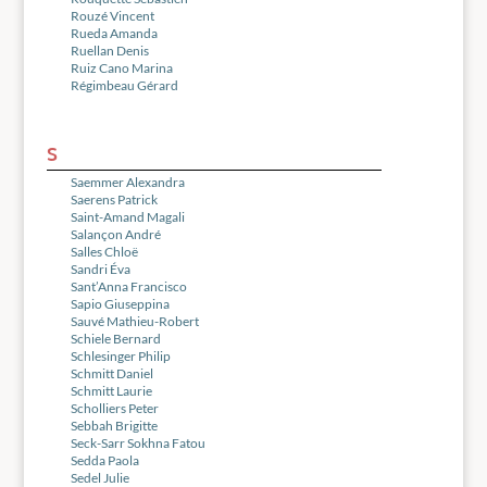
Rouzé Vincent
Rueda Amanda
Ruellan Denis
Ruiz Cano Marina
Régimbeau Gérard
S
Saemmer Alexandra
Saerens Patrick
Saint-Amand Magali
Salançon André
Salles Chloë
Sandri Éva
Sant’Anna Francisco
Sapio Giuseppina
Sauvé Mathieu-Robert
Schiele Bernard
Schlesinger Philip
Schmitt Daniel
Schmitt Laurie
Scholliers Peter
Sebbah Brigitte
Seck-Sarr Sokhna Fatou
Sedda Paola
Sedel Julie