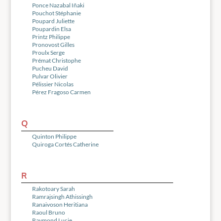
Ponce Nazabal Iñaki
Pouchot Stéphanie
Poupard Juliette
Poupardin Elsa
Printz Philippe
Pronovost Gilles
Proulx Serge
Prémat Christophe
Pucheu David
Pulvar Olivier
Pélissier Nicolas
Pérez Fragoso Carmen
Q
Quinton Philippe
Quiroga Cortés Catherine
R
Rakotoary Sarah
Ramrajsingh Athissingh
Ranaivoson Heritiana
Raoul Bruno
Raymond Lucie