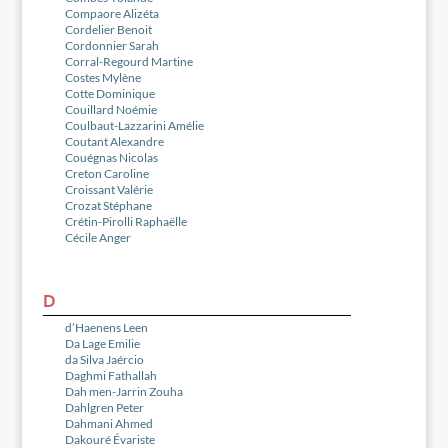
Compaore Alizéta
Cordelier Benoit
Cordonnier Sarah
Corral-Regourd Martine
Costes Mylène
Cotte Dominique
Couillard Noémie
Coulbaut-Lazzarini Amélie
Coutant Alexandre
Couégnas Nicolas
Creton Caroline
Croissant Valérie
Crozat Stéphane
Crétin-Pirolli Raphaëlle
Cécile Anger
D
d’Haenens Leen
Da Lage Emilie
da Silva Jaércio
Daghmi Fathallah
Dah men-Jarrin Zouha
Dahlgren Peter
Dahmani Ahmed
Dakouré Évariste