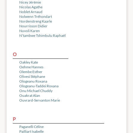
Nicey Jérémie
Nicolas Agathe
Noblet Arnaud
Nolwenn Tréhondart
Nordenstreng Kaarle
Nourrisson Didier
Nuvoli Karen
N’tambwe Tshimbulu Raphaël
O
Oakley Kate
Oehme Hannes
Olembe Esther
Olivesi Stéphane
Ologeanu Roxana
Ologeanu-Taddei Roxana
Onu Michael Chuddy
Ouakrat Alan
Ouvrard-Servanton Marie
P
Paganelli Céline
Pailliart Isabelle