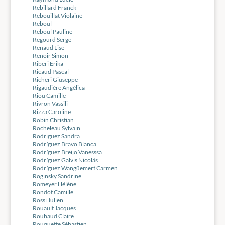
Rebillard Franck
Rebouillat Violaine
Reboul
Reboul Pauline
Regourd Serge
Renaud Lise
Renoir Simon
Riberi Erika
Ricaud Pascal
Richeri Giuseppe
Rigaudière Angélica
Riou Camille
Rivron Vassili
Rizza Caroline
Robin Christian
Rocheleau Sylvain
Rodriguez Sandra
Rodríguez Bravo Blanca
Rodríguez Breijo Vanesssa
Rodríguez Galvis Nicolás
Rodríguez Wangüemert Carmen
Roginsky Sandrine
Romeyer Hélène
Rondot Camille
Rossi Julien
Rouault Jacques
Roubaud Claire
Rouquette Sébastien