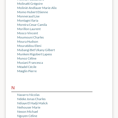
Molinatti Grégoire
Molinié-Andlauer Marie-Alix
Momo Hubert Etienne
Monneraud Lise
Montagni Ilaria
Moreira Cesar Camila
Morillon Laurent
Mosco Vincent
Moumouni Charles
Moura Hudson
Mouratidou Eleni
Mubangi Bet’Ukany Gilbert
Munkeni Rigobert Lapess
Munoz Céline
Musiani Francesca
Méadel Cécile
Mœglin Pierre
N
Navarro Nicolas
Ndeke Jonas Charles
Ndiaye El Hadji Malick
Neihouser Marie
Nexon Michael
Nguyen Céline