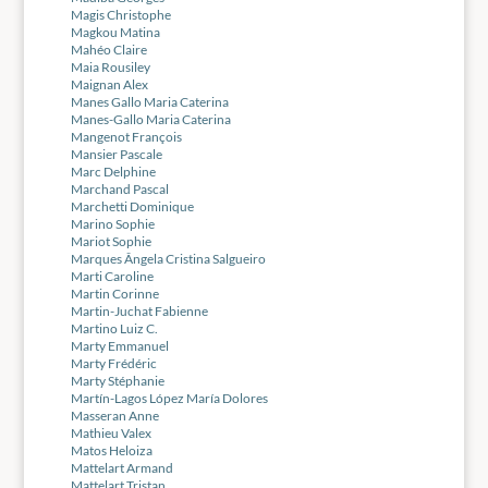
Magis Christophe
Magkou Matina
Mahéo Claire
Maia Rousiley
Maignan Alex
Manes Gallo Maria Caterina
Manes-Gallo Maria Caterina
Mangenot François
Mansier Pascale
Marc Delphine
Marchand Pascal
Marchetti Dominique
Marino Sophie
Mariot Sophie
Marques Ângela Cristina Salgueiro
Marti Caroline
Martin Corinne
Martin-Juchat Fabienne
Martino Luiz C.
Marty Emmanuel
Marty Frédéric
Marty Stéphanie
Martín-Lagos López María Dolores
Masseran Anne
Mathieu Valex
Matos Heloiza
Mattelart Armand
Mattelart Tristan