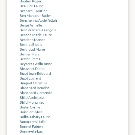
Bautier Roger
Beaulieu Laure
Beccarelli Marine
Ben Mansour Bader
Benchenna Abdelfettah
Bergé Armelle
Bernier Marc-François
Bernon Marie-Laure
Berriche Manon
Berthet Élodie
Berthoud Marie
Bertier Marc
Bester Emma
Beyaert-Geslin Anne
Bieuvelet Didier
Bigot Jean-Edouard
Bigot Laurent
Binquet Christine
Blanchard Benoist
Blanchard Gersende
Blilid Abdelaziz
Blilid Mohamed
Bodin Cyrille
Boisnier Sylvie
Bolka-Tabary Laure
Bonaccorsi Julia
Bonnet Fabien
Bonneville Luc