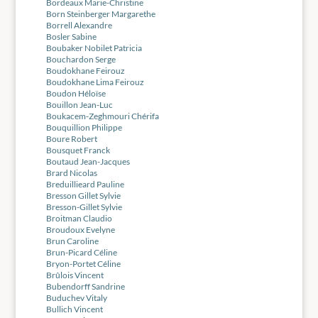
Bordeaux Marie-Christine
Born Steinberger Margarethe
Borrell Alexandre
Bosler Sabine
Boubaker Nobilet Patricia
Bouchardon Serge
Boudokhane Feirouz
Boudokhane Lima Feirouz
Boudon Héloïse
Bouillon Jean-Luc
Boukacem-Zeghmouri Chérifa
Bouquillion Philippe
Boure Robert
Bousquet Franck
Boutaud Jean-Jacques
Brard Nicolas
Breduillieard Pauline
Bresson Gillet Sylvie
Bresson-Gillet Sylvie
Broitman Claudio
Broudoux Evelyne
Brun Caroline
Brun-Picard Céline
Bryon-Portet Céline
Brûlois Vincent
Bubendorff Sandrine
Buduchev Vitaly
Bullich Vincent