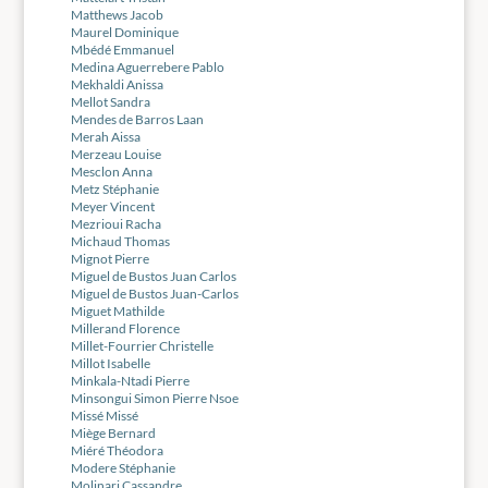
Matthews Jacob
Maurel Dominique
Mbédé Emmanuel
Medina Aguerrebere Pablo
Mekhaldi Anissa
Mellot Sandra
Mendes de Barros Laan
Merah Aissa
Merzeau Louise
Mesclon Anna
Metz Stéphanie
Meyer Vincent
Mezrioui Racha
Michaud Thomas
Mignot Pierre
Miguel de Bustos Juan Carlos
Miguel de Bustos Juan-Carlos
Miguet Mathilde
Millerand Florence
Millet-Fourrier Christelle
Millot Isabelle
Minkala-Ntadi Pierre
Minsongui Simon Pierre Nsoe
Missé Missé
Miège Bernard
Miéré Théodora
Modere Stéphanie
Molinari Cassandre