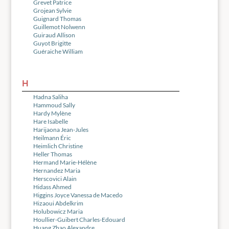
Grevet Patrice
Grojean Sylvie
Guignard Thomas
Guillemot Nolwenn
Guiraud Allison
Guyot Brigitte
Guéraiche William
H
Hadna Saliha
Hammoud Sally
Hardy Mylène
Hare Isabelle
Harijaona Jean-Jules
Heilmann Éric
Heimlich Christine
Heller Thomas
Hermand Marie-Hélène
Hernandez Maria
Herscovici Alain
Hidass Ahmed
Higgins Joyce Vanessa de Macedo
Hizaoui Abdelkrim
Holubowicz Maria
Houllier-Guibert Charles-Edouard
Huang Zhao Alexandre