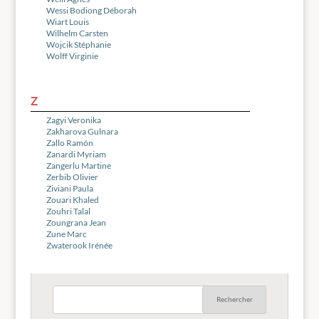
Wessi Bodiong Déborah
Wiart Louis
Wilhelm Carsten
Wojcik Stéphanie
Wolff Virginie
Z
Zagyi Veronika
Zakharova Gulnara
Zallo Ramón
Zanardi Myriam
Zangerlu Martine
Zerbib Olivier
Ziviani Paula
Zouari Khaled
Zouhri Talal
Zoungrana Jean
Zune Marc
Zwaterook Irénée