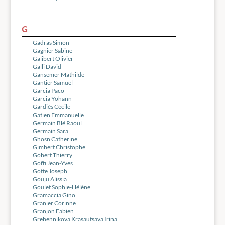
G
Gadras Simon
Gagnier Sabine
Galibert Olivier
Galli David
Gansemer Mathilde
Gantier Samuel
Garcia Paco
Garcia Yohann
Gardiès Cécile
Gatien Emmanuelle
Germain Blé Raoul
Germain Sara
Ghosn Catherine
Gimbert Christophe
Gobert Thierry
Goffi Jean-Yves
Gotte Joseph
Gouju Alissia
Goulet Sophie-Hélène
Gramaccia Gino
Granier Corinne
Granjon Fabien
Grebennikova Krasautsava Irina