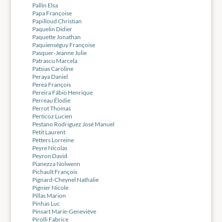
Pallin Elsa
Papa Françoise
Papilloud Christian
Paquelin Didier
Paquette Jonathan
Paquienséguy Françoise
Pasquer-Jeanne Julie
Patrascu Marcela
Patsias Caroline
Peraya Daniel
Perea François
Pereira Fábio Henrique
Perreau Élodie
Perrot Thomas
Perticoz Lucien
Pestano Rodriguez José Manuel
Petit Laurent
Petters Lorreine
Peyre Nicolas
Peyron David
Pianezza Nolwenn
Pichault François
Pignard-Cheynel Nathalie
Pignier Nicole
Pillas Marion
Pinhas Luc
Pinsart Marie-Geneviève
Pirolli Fabrice