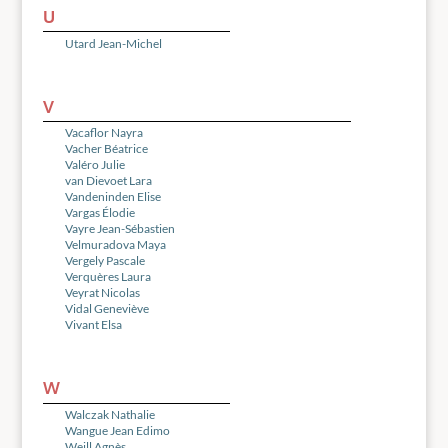
U
Utard Jean-Michel
V
Vacaflor Nayra
Vacher Béatrice
Valéro Julie
van Dievoet Lara
Vandeninden Elise
Vargas Élodie
Vayre Jean-Sébastien
Velmuradova Maya
Vergely Pascale
Verquères Laura
Veyrat Nicolas
Vidal Geneviève
Vivant Elsa
W
Walczak Nathalie
Wangue Jean Edimo
Weill Agnès