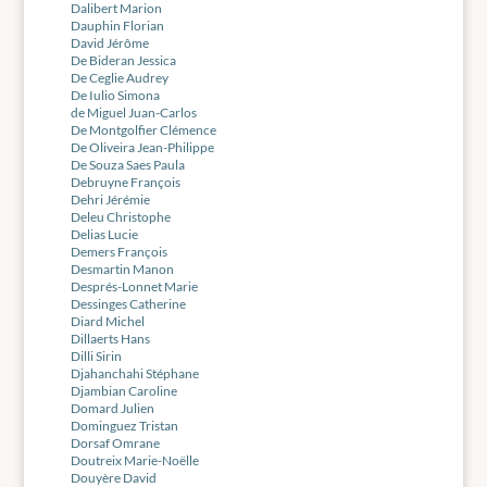
Dalibert Marion
Dauphin Florian
David Jérôme
De Bideran Jessica
De Ceglie Audrey
De Iulio Simona
de Miguel Juan-Carlos
De Montgolfier Clémence
De Oliveira Jean-Philippe
De Souza Saes Paula
Debruyne François
Dehri Jérémie
Deleu Christophe
Delias Lucie
Demers François
Desmartin Manon
Després-Lonnet Marie
Dessinges Catherine
Diard Michel
Dillaerts Hans
Dilli Sirin
Djahanchahi Stéphane
Djambian Caroline
Domard Julien
Dominguez Tristan
Dorsaf Omrane
Doutreix Marie-Noëlle
Douyère David