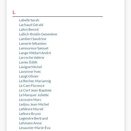
L
Labelle Sarah
Lachaud Gérald
Lafon Benoit
Lallich-Boidin Geneviève
Lambert Sandrine
Lamerle Sébastien
Lamoureux Samuel
Lange-Médart André
Larroche Valérie
Laviec Édith
Lavigne Michel
Lavoinne Yves
Laügt Olivier
Le Bechec Mariannig
Le Cam Florence
Le Corf Jean-Baptiste
Le Marquer Juliette
Lecoutre Marc
Ledjou Jean-Michel
Lefebvre Muriel
Lefèvre Bruno
Legendre Bertrand
Lehmans Anne
Lesaunier Marie-Éva