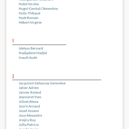
Hubé Nicolas
Hugol-Gential Clémentine
Hulin Thibaud
Huët Romain
Hébert Virginie
I
Idelson Bernard
Ihadjadene Madjid
Inaudi Aude
J
Jacquinot-Delaunay Geneviève
Jahier Adrien
Janvier Roland
Jeanneret Yves
Jolivet Alexia
Jooris Arnaud
Jouet Josiane
Joux Alexandre
Jreijiry Roy
Jullia Patricia