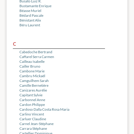
Busato Luiz R.
Bustamante Enrique
Béasse Muriel
Bédard Pascale
Bénistant Alix
Béru Laurent
C
Cabedoche Bertrand
Caffarel Serra Carmen
Cailleau Isabelle
Cailler Bruno
Cambone Marie
Cambru Mickaël
Camguilhem Sarah
Camille Bernetière
Canizares Aurélie
Capitant Sylvie
Carbonnel Anne
Cardon Philippe
Cardoso Dalla Costa Rosa Maria
Carlino Vincent
Carluer Claudine
Carnel Jean-Stéphane
Carrara Stéphane
Cartellier Dominique