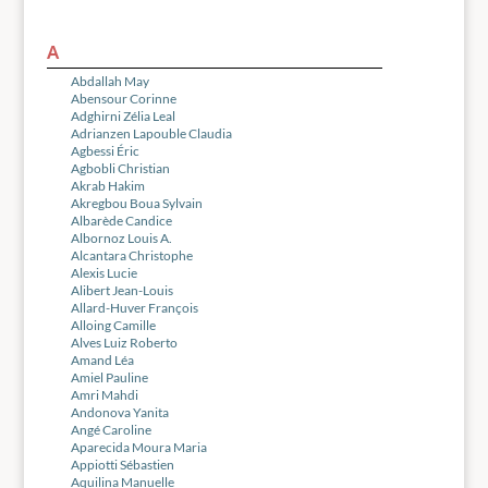
A
Abdallah May
Abensour Corinne
Adghirni Zélia Leal
Adrianzen Lapouble Claudia
Agbessi Éric
Agbobli Christian
Akrab Hakim
Akregbou Boua Sylvain
Albarède Candice
Albornoz Louis A.
Alcantara Christophe
Alexis Lucie
Alibert Jean-Louis
Allard-Huver François
Alloing Camille
Alves Luiz Roberto
Amand Léa
Amiel Pauline
Amri Mahdi
Andonova Yanita
Angé Caroline
Aparecida Moura Maria
Appiotti Sébastien
Aquilina Manuelle