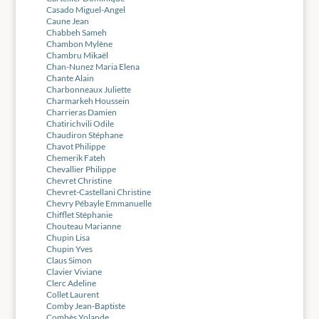
Casado Miguel-Angel
Caune Jean
Chabbeh Sameh
Chambon Mylène
Chambru Mikaël
Chan-Nunez Maria Elena
Chante Alain
Charbonneaux Juliette
Charmarkeh Houssein
Charrieras Damien
Chatirichvili Odile
Chaudiron Stéphane
Chavot Philippe
Chemerik Fateh
Chevallier Philippe
Chevret Christine
Chevret-Castellani Christine
Chevry Pébayle Emmanuelle
Chifflet Stéphanie
Chouteau Marianne
Chupin Lisa
Chupin Yves
Claus Simon
Clavier Viviane
Clerc Adeline
Collet Laurent
Comby Jean-Baptiste
Combès Yolande