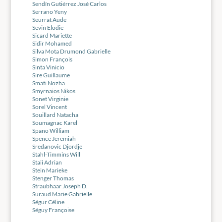
Sendín Gutiérrez José Carlos
Serrano Yeny
Seurrat Aude
Sevin Elodie
Sicard Mariette
Sidir Mohamed
Silva Mota Drumond Gabrielle
Simon François
Sinta Vinicio
Sire Guillaume
Smati Nozha
Smyrnaios Nikos
Sonet Virginie
Sorel Vincent
Souillard Natacha
Soumagnac Karel
Spano William
Spence Jeremiah
Sredanovic Djordje
Stahl-Timmins Will
Staii Adrian
Stein Marieke
Stenger Thomas
Straubhaar Joseph D.
Suraud Marie Gabrielle
Ségur Céline
Séguy Françoise