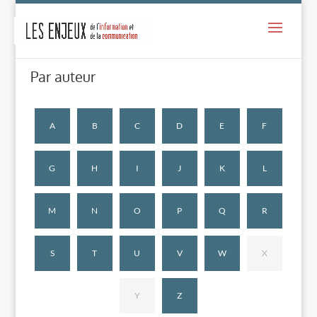
-
Par auteur
A
B
C
D
E
F
G
H
I
J
K
L
M
N
O
P
Q
R
S
T
U
V
W
X
Y
Z