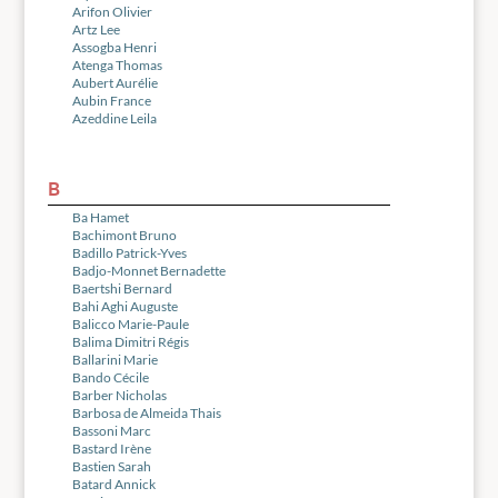
Arifon Olivier
Artz Lee
Assogba Henri
Atenga Thomas
Aubert Aurélie
Aubin France
Azeddine Leila
B
Ba Hamet
Bachimont Bruno
Badillo Patrick-Yves
Badjo-Monnet Bernadette
Baertshi Bernard
Bahi Aghi Auguste
Balicco Marie-Paule
Balima Dimitri Régis
Ballarini Marie
Bando Cécile
Barber Nicholas
Barbosa de Almeida Thais
Bassoni Marc
Bastard Irène
Bastien Sarah
Batard Annick