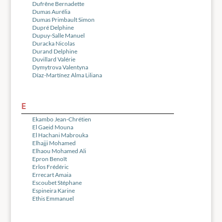
Dufrêne Bernadette
Dumas Aurélia
Dumas Primbault Simon
Dupré Delphine
Dupuy-Salle Manuel
Duracka Nicolas
Durand Delphine
Duvillard Valérie
Dymytrova Valentyna
Díaz-Martínez Alma Liliana
E
Ekambo Jean-Chrétien
El Gaeid Mouna
El Hachani Mabrouka
Elhajji Mohamed
Elhaou Mohamed Ali
Epron Benoît
Erlos Frédéric
Errecart Amaia
Escoubet Stéphane
Espineira Karine
Ethis Emmanuel