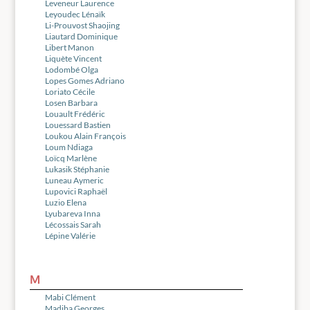
Leveneur Laurence
Leyoudec Lénaïk
Li-Prouvost Shaojing
Liautard Dominique
Libert Manon
Liquète Vincent
Lodombé Olga
Lopes Gomes Adriano
Loriato Cécile
Losen Barbara
Louault Frédéric
Louessard Bastien
Loukou Alain François
Loum Ndiaga
Loïcq Marlène
Lukasik Stéphanie
Luneau Aymeric
Lupovici Raphaël
Luzio Elena
Lyubareva Inna
Lécossais Sarah
Lépine Valérie
M
Mabi Clément
Madiba Georges