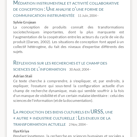
Médiation instrumentale et activité collaborative
de conception : Une analyse d’une forme de
communication instrumentée
-
11 Juin, 2004
Sylvie Grojean
La conception de produits connaît des transformations
sociotechniques importantes, dont la plus marquante est
l'augmentation de la coopération entre les acteurs du cycle de vie du
produit (Darses, 2002). Les situations de conception font appel à un
collectif hétérogène, du fait des niveaux d'expertise différents des
sujets.
Réflexions sur les recherches et le champ des
sciences de l’information
-
30 Août, 2004
Adrian Staii
Ce texte cherche à comprendre, à s'expliquer, et, par endroits, à
expliquer, l'ossature qui sous-tend la configuration actuelle d'un
champ de recherche dynamique, mais qui semble souffrir à la fois
d'un manque de visibilité et d'un certain malaise identitaire : celui des
sciences de l'information (et de la documentation).
La production des biens culturels en URSS, une
« autre » industrie culturelle : Les enjeux de la
transformation actuelle
-
2 Nov, 2004
Ilya Kiriya
Pendant longtemps, la recherche en sciences humaines et sociales a