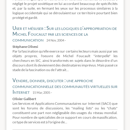
négligé le projet soviétique en lui accordant beaucoup de spécificités
et, par la suite, en fermant les yeux sur les processus similaires à la
logique occidentale qui se déroulaient sur ce territoire pourtant bien
protégé et gardé.
User et mésuser : Sur les logiques d’appropriation de
Michel Foucault par les sciences de la
communication
-
24 Nov, 2004
Stéphane Olivesi
Par la fascination qu'elle exerce sur certains lecteurs mais aussi par ses
objets propres, l'oeuvre de Michel Foucault "interpelle" les
chercheurs en SIC, ainsi transformés en sujets dans le désordre d'un
discours dont ils deviennent des destinataires imprévus. Mais passé ce
stade de la fascination ou de l'attrait...
Vendre, donner, discuter : une approche
communicationnelle des communautés virtuelles sur
Internet
-
15 Mar, 2005
Olivier Galibert
Les Services et Applications Communautaires sur Internet (SACI) que
sont les forums de discussions, les "mailing lists" ou les "chats"
constituent une part non négligeable des usages du réseau mondial.
Pour nombre de spécialistes de ce support en cours de massification,
ce type de services est à l'origine de...