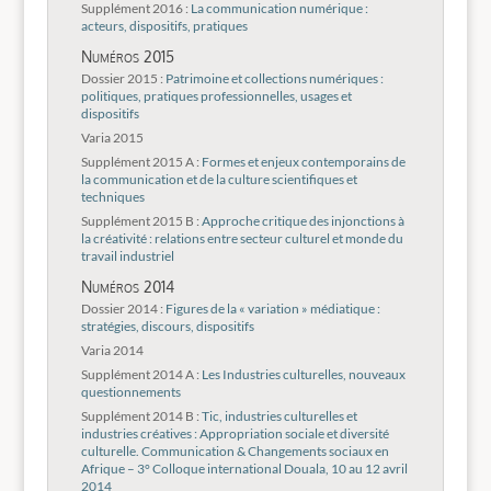
Supplément 2016 :
La communication numérique :
acteurs, dispositifs, pratiques
Numéros 2015
Dossier 2015 :
Patrimoine et collections numériques :
politiques, pratiques professionnelles, usages et
dispositifs
Varia 2015
Supplément 2015 A :
Formes et enjeux contemporains de
la communication et de la culture scientifiques et
techniques
Supplément 2015 B :
Approche critique des injonctions à
la créativité : relations entre secteur culturel et monde du
travail industriel
Numéros 2014
Dossier 2014 :
Figures de la « variation » médiatique :
stratégies, discours, dispositifs
Varia 2014
Supplément 2014 A :
Les Industries culturelles, nouveaux
questionnements
Supplément 2014 B :
Tic, industries culturelles et
industries créatives : Appropriation sociale et diversité
culturelle. Communication & Changements sociaux en
Afrique – 3° Colloque international Douala, 10 au 12 avril
2014