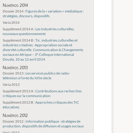
Numéros 2014
Dossier 2014 :
Figures de la « variation » médiatique :
stratégies, discours, dispositifs
Varia 2014
Supplément 2014 A :
Les Industries culturelles,
nouveaux questionnements
Supplément 2014 B :
Tic, industries culturelles et
industries créatives : Appropriation sociale et
diversité culturelle. Communication & Changements
sociaux en Afrique – 3° Colloque international
Douala, 10 au 12 avril 2014
Numéros 2013
Dossier 2013 :
Les services publics de radio-
télévision à l’orée du XXIe siècle
Varia 2013
Supplément 2013 A :
Contributions aux recherches
critiques sur la communication
Supplément 2013 B :
Approches critiques des TIC
éducatives
Numéros 2012
Dossier 2012 :
Information publique : stratégies de
production, dispositifs de diffusion et usages sociaux
Varia 2012