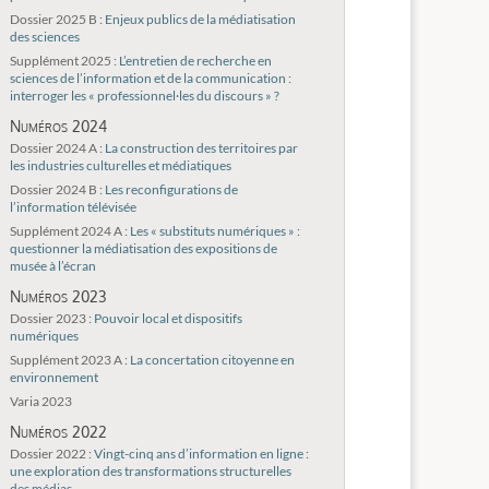
Dossier 2025 B :
Enjeux publics de la médiatisation
des sciences
Supplément 2025 :
L’entretien de recherche en
sciences de l’information et de la communication :
interroger les « professionnel·les du discours » ?
Numéros 2024
Dossier 2024 A :
La construction des territoires par
les industries culturelles et médiatiques
Dossier 2024 B :
Les reconfigurations de
l’information télévisée
Supplément 2024 A :
Les « substituts numériques » :
questionner la médiatisation des expositions de
musée à l’écran
Numéros 2023
Dossier 2023 :
Pouvoir local et dispositifs
numériques
Supplément 2023 A :
La concertation citoyenne en
environnement
Varia 2023
Numéros 2022
Dossier 2022 :
Vingt-cinq ans d’information en ligne :
une exploration des transformations structurelles
des médias