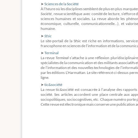
➤
Sciences de la Société
À l’heure où les disciplines semblent de plus en plus marquées 
Société
, revue scientifique avec comité de lecture, s’efforc
sciences humaines et sociales. La revue aborde les phéno
économique, culturelle, communicationnelle…), et valorise l
humaine.
➤
Sfsic
Le site-portail de la Sfsic est riche en informations, servi
francophone en sciences de l’information et de la communica
➤
Terminal
La revue
Terminal
s’attache à une réflexion pluridisciplinair
spécialistes de la communication et des militants associatifs e
de l’information et des nouvelles technologies de l’informati
par les éditions L’Harmattan. Le site référencé ci-dessus perm
ligne.
➤
tic&société
La revue tic&société est consacrée à l’analyse des rapports
société. Ses articles accordent une place centrale aux a
sociopolitiques, sociocognitives, etc. Chaque numéro porte p
Cette revue est électronique mais conserve une publication 