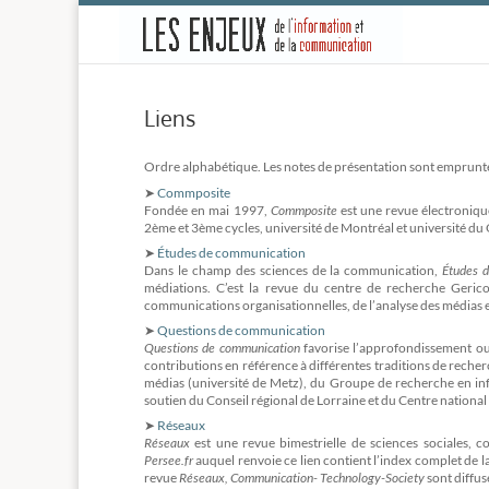
-
Liens
Ordre alphabétique. Les notes de présentation sont emprunt
➤
Commposite
Fondée en mai 1997,
Commposite
est une revue électroniqu
2ème et 3ème cycles, université de Montréal et université d
➤
Études de communication
Dans le champ des sciences de la communication,
Études 
médiations. C’est la revue du centre de recherche Gerico,
communications organisationnelles, de l’analyse des médias e
➤
Questions de communication
Questions de communication
favorise l’approfondissement o
contributions en référence à différentes traditions de recher
médias (université de Metz), du Groupe de recherche en in
soutien du Conseil régional de Lorraine et du Centre national 
➤
Réseaux
Réseaux
est une revue bimestrielle de sciences sociales, c
Persee.fr
auquel renvoie ce lien contient l’index complet de 
revue
Réseaux, Communication- Technology-Society
sont diffus