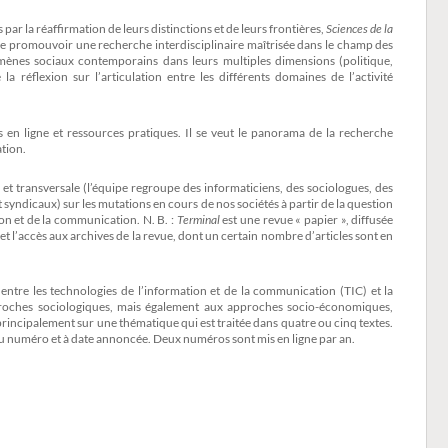
par la réaffirmation de leurs distinctions et de leurs frontières,
Sciences de la
e de promouvoir une recherche interdisciplinaire maîtrisée dans le champ des
mènes sociaux contemporains dans leurs multiples dimensions (politique,
a réflexion sur l’articulation entre les différents domaines de l’activité
ces en ligne et ressources pratiques. Il se veut le panorama de la recherche
tion.
e et transversale (l’équipe regroupe des informaticiens, des sociologues, des
t syndicaux) sur les mutations en cours de nos sociétés à partir de la question
on et de la communication. N. B. :
Terminal
est une revue « papier », diffusée
et l’accès aux archives de la revue, dont un certain nombre d’articles sont en
 entre les technologies de l’information et de la communication (TIC) et la
pproches sociologiques, mais également aux approches socio-économiques,
rincipalement sur une thématique qui est traitée dans quatre ou cinq textes.
au numéro et à date annoncée. Deux numéros sont mis en ligne par an.