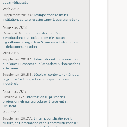
de sa médiatisation
Varia 2019
Supplément 2019 A :
Les injonctions dans les
institutions culturelles : ajustements et prescriptions
Numéros 2018
Dossier 2018 :
Production des données,
« Production de la société ». Les Big Data et
algorithmes au regard des Sciences de l’information
et de la communication
Varia 2018
Supplément 2018 A :
Information et communication
publiques ET espaces publics sociétaux : interactions
et tensions
Supplément 2018 B :
L’école en contexte numérique.
Logiques d’acteurs, action publique et enjeux
industriels
Numéros 2017
Dossier 2017 :
L'information au prisme des
professionnels qui la produisent, la gèrent et
l'utilisent
Varia 2017
Supplément 2017 A :
L'internationalisation de la
culture, de l'information et de la communication II :