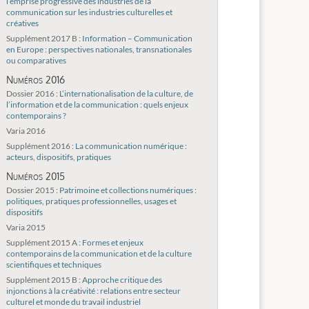
l’emprise progressive des industries de la
communication sur les industries culturelles et
créatives
Supplément 2017 B :
Information – Communication
en Europe : perspectives nationales, transnationales
ou comparatives
Numéros 2016
Dossier 2016 :
L’internationalisation de la culture, de
l’information et de la communication : quels enjeux
contemporains ?
Varia 2016
Supplément 2016 :
La communication numérique :
acteurs, dispositifs, pratiques
Numéros 2015
Dossier 2015 :
Patrimoine et collections numériques :
politiques, pratiques professionnelles, usages et
dispositifs
Varia 2015
Supplément 2015 A :
Formes et enjeux
contemporains de la communication et de la culture
scientifiques et techniques
Supplément 2015 B :
Approche critique des
injonctions à la créativité : relations entre secteur
culturel et monde du travail industriel