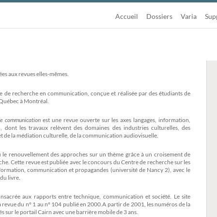
Accueil
Dossiers
Varia
Sup
ées aux revues elles-mêmes.
e de recherche en communication, conçue et réalisée par des étudiants de
u Québec à Montréal.
de communication
est une revue ouverte sur les axes langages, information,
 dont les travaux relèvent des domaines des industries culturelles, des
t de la médiation culturelle, de la communication audiovisuelle.
u le renouvellement des approches sur un thème grâce à un croisement de
che. Cette revue est publiée avec le concours du Centre de recherche sur les
formation, communication et propagandes (université de Nancy 2), avec le
du livre.
onsacrée aux rapports entre technique, communication et société. Le site
la revue du n° 1 au n° 104 publié en 2000.A partir de 2001, les numéros de la
és sur le portail Cairn avec une barrière mobile de 3 ans.