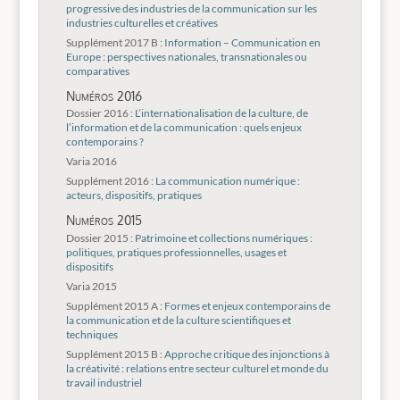
progressive des industries de la communication sur les
industries culturelles et créatives
Supplément 2017 B :
Information – Communication en
Europe : perspectives nationales, transnationales ou
comparatives
Numéros 2016
Dossier 2016 :
L’internationalisation de la culture, de
l’information et de la communication : quels enjeux
contemporains ?
Varia 2016
Supplément 2016 :
La communication numérique :
acteurs, dispositifs, pratiques
Numéros 2015
Dossier 2015 :
Patrimoine et collections numériques :
politiques, pratiques professionnelles, usages et
dispositifs
Varia 2015
Supplément 2015 A :
Formes et enjeux contemporains de
la communication et de la culture scientifiques et
techniques
Supplément 2015 B :
Approche critique des injonctions à
la créativité : relations entre secteur culturel et monde du
travail industriel