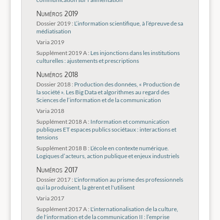
Numéros 2019
Dossier 2019 :
L’information scientifique, à l’épreuve de sa
médiatisation
Varia 2019
Supplément 2019 A :
Les injonctions dans les institutions
culturelles : ajustements et prescriptions
Numéros 2018
Dossier 2018 :
Production des données, « Production de
la société ». Les Big Data et algorithmes au regard des
Sciences de l’information et de la communication
Varia 2018
Supplément 2018 A :
Information et communication
publiques ET espaces publics sociétaux : interactions et
tensions
Supplément 2018 B :
L’école en contexte numérique.
Logiques d’acteurs, action publique et enjeux industriels
Numéros 2017
Dossier 2017 :
L'information au prisme des professionnels
qui la produisent, la gèrent et l'utilisent
Varia 2017
Supplément 2017 A :
L'internationalisation de la culture,
de l'information et de la communication II : l’emprise