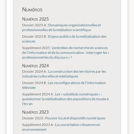
Numéros
Numéros 2025
Dossier 2025 A :
Dynamiques organisationnelles et
professionnelles de la médiation scientifique
Dossier 2025 B :
Enjeux publics de la médiatisation des
sciences
Supplément 2025 :
L’entretien de recherche en sciences
de l’information et de la communication : interroger les «
professionnel·les du discours » ?
Numéros 2024
Dossier 2024 A :
La construction des territoires par les
industries culturelles et médiatiques
Dossier 2024 B :
Les reconfigurations de l’information
télévisée
Supplément 2024 A :
Les « substituts numériques » :
questionner la médiatisation des expositions de musée à
l’écran
Numéros 2023
Dossier 2023 :
Pouvoir local et dispositifs numériques
Supplément 2023 A :
La concertation citoyenne en
environnement