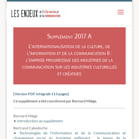
-
Supplément 2017 A
L’internationalisation de la culture, de
l’information et de la communication II :
l’emprise progressive des industries de la
communication sur les industries culturelles
et créatives
[Version PDF intégrale 113 pages]
Ce supplément a été coordonné par Bernard Miège.
Bernard Miège
➤
Introduction au supplément
Bertrand Cabedoche
➤
Technologies de l’Information et de la Communication et
changement social au troisième millénaire : le temps de la