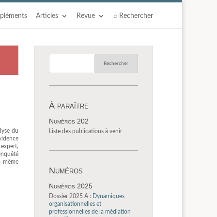
pléments
Articles
Revue
⌕ Rechercher
À paraître
Numéros 202
alyse du
Liste des publications à venir
évidence
 expert,
’enquêté
 à même
Numéros
Numéros 2025
Dossier 2025 A :
Dynamiques
organisationnelles et
professionnelles de la médiation