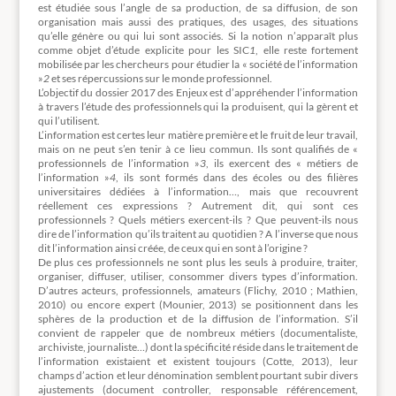
est étudiée sous l’angle de sa production, de sa diffusion, de son
organisation mais aussi des pratiques, des usages, des situations
qu’elle génère ou qui lui sont associés. Si la notion n’apparaît plus
comme objet d’étude explicite pour les SIC
1
, elle reste fortement
mobilisée par les chercheurs pour étudier la « société de l’information
»
2
et ses répercussions sur le monde professionnel.
L’objectif du dossier 2017 des Enjeux est d’appréhender l’information
à travers l’étude des professionnels qui la produisent, qui la gèrent et
qui l’utilisent.
L’information est certes leur matière première et le fruit de leur travail,
mais on ne peut s’en tenir à ce lieu commun. Ils sont qualifiés de «
professionnels de l’information »
3
, ils exercent des « métiers de
l’information »
4
, ils sont formés dans des écoles ou des filières
universitaires dédiées à l’information…, mais que recouvrent
réellement ces expressions ? Autrement dit, qui sont ces
professionnels ? Quels métiers exercent-ils ? Que peuvent-ils nous
dire de l’information qu’ils traitent au quotidien ? A l’inverse que nous
dit l’information ainsi créée, de ceux qui en sont à l’origine ?
De plus ces professionnels ne sont plus les seuls à produire, traiter,
organiser, diffuser, utiliser, consommer divers types d’information.
D’autres acteurs, professionnels, amateurs (Flichy, 2010 ; Mathien,
2010) ou encore expert (Mounier, 2013) se positionnent dans les
sphères de la production et de la diffusion de l’information. S’il
convient de rappeler que de nombreux métiers (documentaliste,
archiviste, journaliste…) dont la spécificité réside dans le traitement de
l’information existaient et existent toujours (Cotte, 2013), leur
champs d’action et leur dénomination semblent pourtant subir divers
ajustements (document controller, responsable référencement,