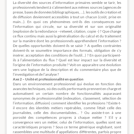
La diversité des sources d’information primaires semble se tarir, les
professionnels tendent à s’alimentent aux mêmes sources (agences de
presse, bases de données bibliographiques, …), les outils de création et
de diffusion deviennent accessibles à tout un chacun (coût, prise en
main…). En quoi ces phénomènes ont-ils des conséquences sur
l’information qui circule, sur sa diversité et sur son originalité
(explosion de la redondance –retweet, citation, copie -) ? Que change
ce flux continu mais aussi la généralisation du calcul et du traitement
sur la manière dont les professionnels appréhendent l’information ?
De quelles opportunités doivent-ils se saisir ? A quelles contraintes
doivent-ils se soumettre importance des formats, obligation de s’y
insérer, acceptation des conditions de l’outil…) ? En quoi participent-
ils à l’alimentation du flux ? Quel est leur impact sur la diversité et
l’origine de l’information produite ? Voit-on apparaitre une évolution
vers une logique de la description et du commentaire plus que de
l’investigation et de l’analyse ?
Axe 2 – Unité et professionnalité en question
Dans un environnement professionnel qui évolue en fonction des
avancées techniques, où des outils performants prennent en charge et
automatisent un certain nombre de fonctionnalités auparavant
synonymes de professionnalité (indexation, classement, sélection de
l’information, diffusion) comment identifier les professions ? Existe-t-
il encore des identités métiers repérables, comme l’était celle des
journalistes, celle des documentalistes… ? Ou assiste-t-on à une
porosité des compétences propres à chaque métier ? S’il y a
convergence vers un métier, celui de l’information, quelles sont ses
caractéristiques propres ? Sous ce terme générique englobant, sont
rassemblées une multitude d’appellations différentes, parfois propre