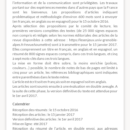
l’information et de la communication sont privilégiées. Les travaux
portant sur des expériences menées dans d’autres pays que la France
sont les bienvenus. Les propositions d’articles indiquant
problématique et méthodologie d’environ 600 mots sont à envoyer
(en français, en anglais ou en espagnol) pour le 15 octobre 2016.
Après sélection des propositions par le comité de lecture, les
premières versions complètes des textes (de 25 000 signes espaces
non compris et rédigés selon les normes éditoriales des articles de la
revue disponibles à cette adresse : https://lesenjeux.univ-grenoble-
alpes.fr/revue/soumettre) sont à transmettre pour le 15 janvier 2017.
Elles comprennent un titre en français, en anglais et en espagnol, un
résumé de 800 signes espaces compris, dans ces trois langues, et cinq
à sept mots-clés dans ces trois langues.
La mise en forme doit être sobre, la moins enrichie (polices,
couleurs…) possible, le nombre de notes de bas de pages est limité à
cinq pour un article, les références bibliographiques sont indiquées
entre parenthèses dans le texte même.
L’article est écrit soit en français soit en espagnol soit en anglais.
Les articles sont soumis ensuite à une évaluation en double aveugle. A
la suite de cette phase, la version définitive du texte est attendue pour
le 1er avril 2017.
Calendrier
Réception des résumés : le 15 octobre 2016
Réception des articles : le 15 janvier 2017
Version définitive des articles : le 1er avril 2017
Mise en ligne : été 2017
Réception du résumé de l’article, en double envoi, aux adresses