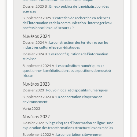
Dossier 2025 B :
Enjeux publics de la médiatisation des
sciences
Supplément 2025 :
L’entretien de recherche en sciences
de l’information et de la communication : interroger les «
professionnel·les du discours » ?
Numéros 2024
Dossier 2024 A :
La construction des territoires par les
industries culturelles et médiatiques
Dossier 2024 B :
Les reconfigurations de l’information
télévisée
Supplément 2024 A :
Les « substituts numériques » :
questionner la médiatisation des expositions de musée à
l’écran
Numéros 2023
Dossier 2023 :
Pouvoir local et dispositifs numériques
Supplément 2023 A :
La concertation citoyenne en
environnement
Varia 2023
Numéros 2022
Dossier 2022 :
Vingt-cinq ans d’information en ligne : une
exploration des transformations structurelles des médias
Supplément 2022 A :
La concertation citoyenne en