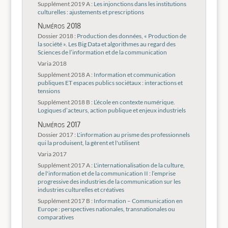
Supplément 2019 A :
Les injonctions dans les institutions
culturelles : ajustements et prescriptions
Numéros 2018
Dossier 2018 :
Production des données, « Production de
la société ». Les Big Data et algorithmes au regard des
Sciences de l’information et de la communication
Varia 2018
Supplément 2018 A :
Information et communication
publiques ET espaces publics sociétaux : interactions et
tensions
Supplément 2018 B :
L’école en contexte numérique.
Logiques d’acteurs, action publique et enjeux industriels
Numéros 2017
Dossier 2017 :
L'information au prisme des professionnels
qui la produisent, la gèrent et l'utilisent
Varia 2017
Supplément 2017 A :
L'internationalisation de la culture,
de l'information et de la communication II : l’emprise
progressive des industries de la communication sur les
industries culturelles et créatives
Supplément 2017 B :
Information – Communication en
Europe : perspectives nationales, transnationales ou
comparatives