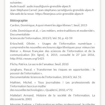
suivantes :
Aude Inaudi : aude.inaudi@univ-grenoble-alpes.fr
Jean-Stéphane Carnel : jean-stephane.carnel@univ-grenoble-alpes.fr
Site web de la revue : https://lesenjeux.univ-grenoble-alpes.fr
Bibliographie
Cardon, Dominique, A quoi rêvent les algorithmes ?, Seuil, 2015
Cotte, Dominique et al., « Les métiers, entre traditions et modernité »,
Documentaliste-
Sciences de l’Information, 2013/3, Vol. 50, p. 42-59
Ertzscheid, Olivier, « Usages de l’information numérique :
comprendre les nouvelles enclosures algorithmiques pour mieux s’en
libérer », Revue française des sciences de l’information et de la
communication [En ligne], 6, 2015, consulté le 27 juin 2016,
http://rfsic.revues.org/1425
Flichy, Patrice, Le sacre de l’amateur, Seuil, 2010
Junghans, Pascal, « Transformer les risques en opportunités : le
pouvoir de l’information »,
Documentaliste-Sciences de l’Information, 2014/3, Vol. 51
Mathien, Michel, « Tous journalistes ! Les professionnels de
l’information face à un mythe
des nouvelles technologies », Quaderni, 2010, n°72
Mattelart Armand, Histoire de la société de l’information, La
découverte, 2001
Mounier, Evelyne, « L’information en milieu professionnel : le rôle des