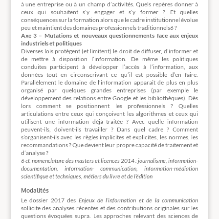
à une entreprise ou à un champ d’activités. Quels repères donner à
ceux qui souhaitent s’y engager et s’y former ? Et quelles
conséquences sur la formation alors que le cadre institutionnel évolue
peu et maintient des domaines professionnels traditionnels
6
?
Axe 3 – Mutations et nouveaux questionnements face aux enjeux
industriels et politiques
Diverses lois protègent (et limitent) le droit de diffuser, d’informer et
de mettre à disposition l’information. De même les politiques
conduites participent à développer l’accès à l’information, aux
données tout en circonscrivant ce qu’il est possible d’en faire.
Parallèlement le domaine de l’information apparait de plus en plus
organisé par quelques grandes entreprises (par exemple le
développement des relations entre Google et les bibliothèques). Dès
lors comment se positionnent les professionnels ? Quelles
articulations entre ceux qui conçoivent les algorithmes et ceux qui
utilisent une information déjà traitée ? Avec quelle information
peuvent-ils, doivent-ils travailler ? Dans quel cadre ? Comment
s’organisent-ils avec les règles implicites et explicites, les normes, les
recommandations ? Que devient leur propre capacité de traitement et
d’analyse ?
6 cf. nomenclature des masters et licences 2014 : journalisme, information-
documentation, information- communication, information-médiation
scientifique et techniques, métiers du livre et de l’édition
Modalités
Le dossier 2017 des
Enjeux de l’information et de la communication
sollicite des analyses récentes et des contributions originales sur les
questions évoquées supra. Les approches relevant des sciences de