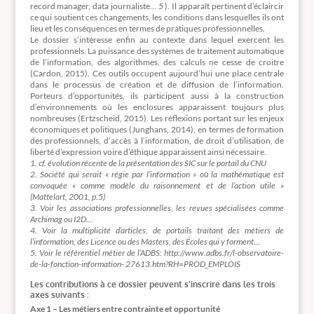
record manager, data journaliste…
5
). Il apparaît pertinent d’éclaircir
ce qui soutient ces changements, les conditions dans lesquelles ils ont
lieu et les conséquences en termes de pratiques professionnelles.
Le dossier s’intéresse enfin au contexte dans lequel exercent les
professionnels. La puissance des systèmes de traitement automatique
de l’information, des algorithmes, des calculs ne cesse de croitre
(Cardon, 2015). Ces outils occupent aujourd’hui une place centrale
dans le processus de création et de diffusion de l’information.
Porteurs d’opportunités, ils participent aussi à la construction
d’environnements où les enclosures apparaissent toujours plus
nombreuses (Ertzscheid, 2015). Les réflexions portant sur les enjeux
économiques et politiques (Junghans, 2014), en termes de formation
des professionnels, d’accès à l’information, de droit d’utilisation, de
liberté d’expression voire d’éthique apparaissent ainsi nécessaire.
1. cf. évolution récente de la présentation des SIC sur le portail du CNU
2. Société qui serait « régie par l’information » où la mathématique est
convoquée « comme modèle du raisonnement et de l’action utile »
(Mattelart, 2001, p.5)
3. Voir les associations professionnelles, les revues spécialisées comme
Archimag ou I2D…
4. Voir la multiplicité d’articles, de portails traitant des métiers de
l’information, des Licence ou des Masters, des Écoles qui y forment…
5. Voir le référentiel métier de l’ADBS: http://www.adbs.fr/l-observatoire-
de-la-fonction-information- 27613.htm?RH=PROD_EMPLOIS
Les contributions à ce dossier peuvent s’inscrire dans les trois
axes suivants :
Axe 1 – Les métiers entre contrainte et opportunité