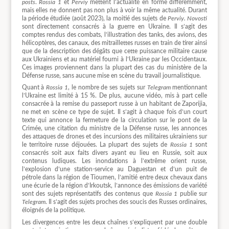
posts
.
Rossia 1
et
Perviy
mettent l’actualité en forme différemment,
mais elles ne donnent pas non plus à voir la même actualité. Durant
la période étudiée (août 2023), la moitié des sujets de
Perviy. Novosti
sont directement consacrés à la guerre en Ukraine. Il s’agit des
comptes rendus des combats, l’illustration des tanks, des avions, des
hélicoptères, des canaux, des mitraillettes russes en train de tirer ainsi
que de la description des dégâts que cette puissance militaire cause
aux Ukrainiens et au matériel fourni à l’Ukraine par les Occidentaux.
Ces images proviennent dans la plupart des cas du ministère de la
Défense russe, sans aucune mise en scène du travail journalistique.
Quant à
Rossia 1
, le nombre de ses sujets sur
Telegram
mentionnant
l’Ukraine est limité à 15 %. De plus, aucune vidéo, mis à part celle
consacrée à la remise du passeport russe à un habitant de Zaporijia,
ne met en scène ce type de sujet. Il s’agit à chaque fois d’un court
texte qui annonce la fermeture de la circulation sur le pont de la
Crimée, une citation du ministre de la Défense russe, les annonces
des attaques de drones et des incursions des militaires ukrainiens sur
le territoire russe déjouées. La plupart des sujets de
Rossia 1
sont
consacrés soit aux faits divers ayant eu lieu en Russie, soit aux
contenus ludiques. Les inondations à l’extrême orient russe,
l’explosion d’une station-service au Daguestan et d’un puit de
pétrole dans la région de Tioumen, l’amitié entre deux chevaux dans
une écurie de la région d’Irkoutsk, l’annonce des émissions de variété
sont des sujets représentatifs des contenus que
Rossia 1
publie sur
Telegram
. Il s’agit des sujets proches des soucis des Russes ordinaires,
éloignés de la politique.
Les divergences entre les deux chaînes s’expliquent par une double