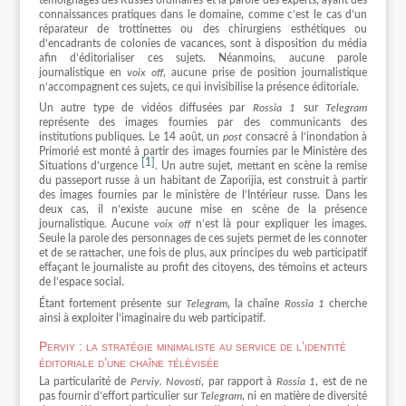
témoignages des Russes ordinaires et la parole des experts, ayant des
connaissances pratiques dans le domaine, comme c’est le cas d’un
réparateur de trottinettes ou des chirurgiens esthétiques ou
d’encadrants de colonies de vacances, sont à disposition du média
afin d’éditorialiser ces sujets. Néanmoins, aucune parole
journalistique en
voix off
, aucune prise de position journalistique
n’accompagnent ces sujets, ce qui invisibilise la présence éditoriale.
Un autre type de vidéos diffusées par
Rossia 1
sur
Telegram
représente des images fournies par des communicants des
institutions publiques. Le 14 août, un
post
consacré à l’inondation à
Primorié est monté à partir des images fournies par le Ministère des
[1]
Situations d’urgence
. Un autre sujet, mettant en scène la remise
du passeport russe à un habitant de Zaporijia, est construit à partir
des images fournies par le ministère de l’Intérieur russe. Dans les
deux cas, il n’existe aucune mise en scène de la présence
journalistique. Aucune
voix off
n’est là pour expliquer les images.
Seule la parole des personnages de ces sujets permet de les connoter
et de se rattacher, une fois de plus, aux principes du web participatif
effaçant le journaliste au profit des citoyens, des témoins et acteurs
de l’espace social.
Étant fortement présente sur
Telegram
, la chaîne
Rossia 1
cherche
ainsi à exploiter l’imaginaire du web participatif.
Perviy : la stratégie minimaliste au service de l’identité
éditoriale d’une chaîne télévisée
La particularité de
Perviy. Novosti
, par rapport à
Rossia 1
, est de ne
pas fournir d’effort particulier sur
Telegram
, ni en matière de diversité