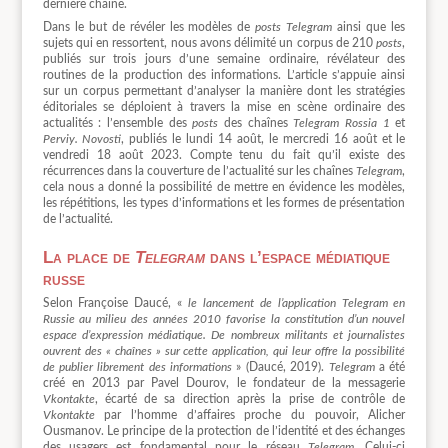
dernière chaîne.
Dans le but de révéler les modèles de
posts
Telegram
ainsi que les
sujets qui en ressortent, nous avons délimité un corpus de 210
posts
,
publiés sur trois jours d’une semaine ordinaire, révélateur des
routines de la production des informations. L’article s’appuie ainsi
sur un corpus permettant d’analyser la manière dont les stratégies
éditoriales se déploient à travers la mise en scène ordinaire des
actualités : l’ensemble des
posts
des chaînes
Telegram
Rossia 1
et
Perviy. Novosti
, publiés le lundi 14 août, le mercredi 16 août et le
vendredi 18 août 2023. Compte tenu du fait qu’il existe des
récurrences dans la couverture de l’actualité sur les chaînes
Telegram
,
cela nous a donné la possibilité de mettre en évidence les modèles,
les répétitions, les types d’informations et les formes de présentation
de l’actualité.
La place de
Telegram
dans l’espace médiatique
russe
Selon Françoise Daucé, «
le lancement de l’application Telegram en
Russie au milieu des années 2010 favorise la constitution d’un nouvel
espace d’expression médiatique. De nombreux militants et journalistes
ouvrent des « chaînes » sur cette application, qui leur offre la possibilité
de publier librement des informations
» (Daucé, 2019).
Telegram
a été
créé en 2013 par Pavel Dourov, le fondateur de la messagerie
Vkontakte
, écarté de sa direction après la prise de contrôle de
Vkontakte
par l’homme d’affaires proche du pouvoir, Alicher
Ousmanov. Le principe de la protection de l’identité et des échanges
des usagers est fondamental pour le réseau
Telegram
. Celui-ci