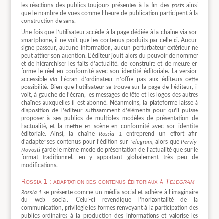
les réactions des publics toujours présentes à la fin des
posts
ainsi
que le nombre de vues comme l’heure de publication participent à la
construction de sens.
Une fois que l’utilisateur accède à la page dédiée à la chaîne via son
smartphone, il ne voit que les contenus produits par celle-ci. Aucun
signe passeur, aucune information, aucun perturbateur extérieur ne
peut attirer son attention. L’éditeur jouit alors du pouvoir de nommer
et de hiérarchiser les faits d’actualité, de construire et de mettre en
forme le réel en conformité avec son identité éditoriale. La version
accessible
via
l’écran d’ordinateur n’offre pas aux éditeurs cette
possibilité. Bien que l’utilisateur se trouve sur la page de l’éditeur, il
voit, à gauche de l’écran, les messages de tête et les logos des autres
chaînes auxquelles il est abonné. Néanmoins, la plateforme laisse à
disposition de l’éditeur suffisamment d’éléments pour qu’il puisse
proposer à ses publics de multiples modèles de présentation de
l’actualité, et la mettre en scène en conformité avec son identité
éditoriale. Ainsi, la chaîne
Rossia 1
entreprend un effort afin
d’adapter ses contenus pour l’édition sur
Telegram
, alors que
Perviy.
Novosti
garde le même mode de présentation de l’actualité que sur le
format traditionnel, en y apportant globalement très peu de
modifications.
Rossia 1 : adaptation des contenus éditoriaux à
Telegram
Rossia 1
se présente comme un média social et adhère à l’imaginaire
du web social. Celui-ci revendique l’horizontalité de la
communication, privilégie les formes renvoyant à la participation des
publics ordinaires à la production des informations et valorise les