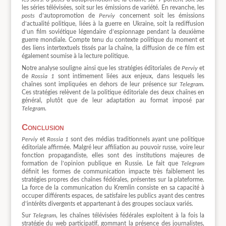
les séries télévisées, soit sur les émissions de variété. En revanche, les
posts
d’autopromotion de
Perviy
concernent soit les émissions
d’actualité politique, liées à la guerre en Ukraine, soit la rediffusion
d’un film soviétique légendaire d’espionnage pendant la deuxième
guerre mondiale. Compte tenu du contexte politique du moment et
des liens intertextuels tissés par la chaîne, la diffusion de ce film est
également soumise à la lecture politique.
Notre analyse souligne ainsi que les stratégies éditoriales de
Perviy
et
de
Rossia 1
sont intimement liées aux enjeux, dans lesquels les
chaînes sont impliquées en dehors de leur présence sur
Telegram
.
Ces stratégies relèvent de la politique éditoriale des deux chaînes en
général, plutôt que de leur adaptation au format imposé par
Telegram
.
Conclusion
Perviy
et
Rossia 1
sont des médias traditionnels ayant une politique
éditoriale affirmée. Malgré leur affiliation au pouvoir russe, voire leur
fonction propagandiste, elles sont des institutions majeures de
formation de l’opinion publique en Russie. Le fait que
Telegram
définit les formes de communication impacte très faiblement les
stratégies propres des chaînes fédérales, présentes sur la plateforme.
La force de la communication du Kremlin consiste en sa capacité à
occuper différents espaces, de satisfaire les publics ayant des centres
d’intérêts divergents et appartenant à des groupes sociaux variés.
Sur
Telegram
, les chaînes télévisées fédérales exploitent à la fois la
stratégie du web participatif, gommant la présence des journalistes,