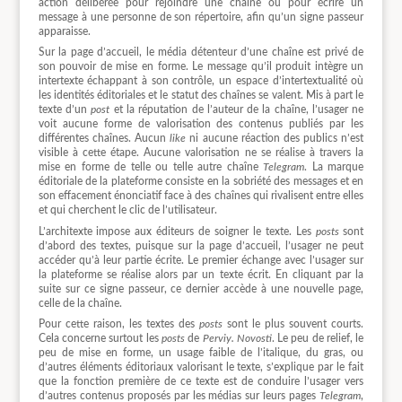
action délibérée pour rejoindre une chaîne ou pour écrire un
message à une personne de son répertoire, afin qu’un signe passeur
apparaisse.
Sur la page d’accueil, le média détenteur d’une chaîne est privé de
son pouvoir de mise en forme. Le message qu’il produit intègre un
intertexte échappant à son contrôle, un espace d’intertextualité où
les identités éditoriales et le statut des chaînes se valent. Mis à part le
texte d’un
post
et la réputation de l’auteur de la chaîne, l’usager ne
voit aucune forme de valorisation des contenus publiés par les
différentes chaînes. Aucun
like
ni aucune réaction des publics n’est
visible à cette étape. Aucune valorisation ne se réalise à travers la
mise en forme de telle ou telle autre chaîne
Telegram
. La marque
éditoriale de la plateforme consiste en la sobriété des messages et en
son effacement énonciatif face à des chaînes qui rivalisent entre elles
et qui cherchent le clic de l’utilisateur.
L’architexte impose aux éditeurs de soigner le texte. Les
posts
sont
d’abord des textes, puisque sur la page d’accueil, l’usager ne peut
accéder qu’à leur partie écrite. Le premier échange avec l’usager sur
la plateforme se réalise alors par un texte écrit. En cliquant par la
suite sur ce signe passeur, ce dernier accède à une nouvelle page,
celle de la chaîne.
Pour cette raison, les textes des
posts
sont le plus souvent courts.
Cela concerne surtout les
posts
de
Perviy. Novosti
. Le peu de relief, le
peu de mise en forme, un usage faible de l’italique, du gras, ou
d’autres éléments éditoriaux valorisant le texte, s’explique par le fait
que la fonction première de ce texte est de conduire l’usager vers
d’autres contenus proposés par les médias sur leurs pages
Telegram
,