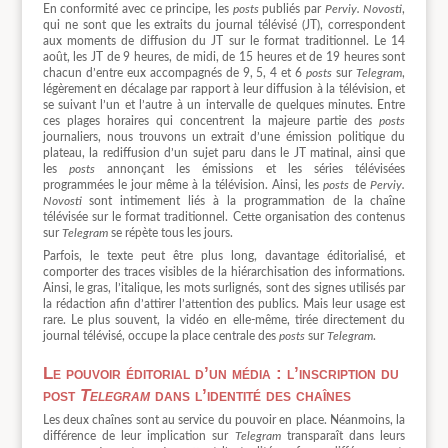
En conformité avec ce principe, les
posts
publiés par
Perviy. Novosti
,
qui ne sont que les extraits du journal télévisé (JT), correspondent
aux moments de diffusion du JT sur le format traditionnel. Le 14
août, les JT de 9 heures, de midi, de 15 heures et de 19 heures sont
chacun d’entre eux accompagnés de 9, 5, 4 et 6
posts
sur
Telegram
,
légèrement en décalage par rapport à leur diffusion à la télévision, et
se suivant l’un et l’autre à un intervalle de quelques minutes. Entre
ces plages horaires qui concentrent la majeure partie des
posts
journaliers, nous trouvons un extrait d’une émission politique du
plateau, la rediffusion d’un sujet paru dans le JT matinal, ainsi que
les
posts
annonçant les émissions et les séries télévisées
programmées le jour même à la télévision. Ainsi, les
posts
de
Perviy.
Novosti
sont intimement liés à la programmation de la chaîne
télévisée sur le format traditionnel. Cette organisation des contenus
sur
Telegram
se répète tous les jours.
Parfois, le texte peut être plus long, davantage éditorialisé, et
comporter des traces visibles de la hiérarchisation des informations.
Ainsi, le gras, l’italique, les mots surlignés, sont des signes utilisés par
la rédaction afin d’attirer l’attention des publics. Mais leur usage est
rare. Le plus souvent, la vidéo en elle-même, tirée directement du
journal télévisé, occupe la place centrale des
posts
sur
Telegram
.
Le pouvoir éditorial d’un média : l’inscription du
post
Telegram
dans l’identité des chaînes
Les deux chaînes sont au service du pouvoir en place. Néanmoins, la
différence de leur implication sur
Telegram
transparaît dans leurs