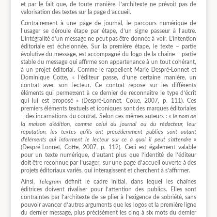
et par le fait que, de toute manière, l’architexte ne prévoit pas de
valorisation des textes sur la page d’accueil.
Contrairement à une page de journal, le parcours numérique de
l’usager se déroule étape par étape, d’un signe passeur à l’autre.
L’intégralité d’un message ne peut pas être donnée à voir. L’intention
éditoriale est échelonnée. Sur la première étape, le texte – partie
évolutive du message, est accompagné du logo de la chaîne – partie
stable du message qui affirme son appartenance à un tout cohérant,
à un projet éditorial. Comme le rappellent Marie Despré-Lonnet et
Dominique Cotte, « l’éditeur passe, d’une certaine manière, un
contrat avec son lecteur. Ce contrat repose sur les différents
éléments qui permettent à ce dernier de reconnaître le type d’écrit
qui lui est proposé » (Despré-Lonnet, Cotte, 2007, p. 111). Ces
premiers éléments textuels et iconiques sont des marques éditoriales
– des incarnations du contrat. Selon ces mêmes auteurs : «
le nom de
la maison d’édition, comme celui du journal ou du rédacteur, leur
réputation, les textes qu’ils ont précédemment publiés sont autant
d’éléments qui informent le lecteur sur ce à quoi il peut s’attendre
»
(Despré-Lonnet, Cotte, 2007, p. 112). Ceci est également valable
pour un texte numérique, d’autant plus que l’identité de l’éditeur
doit être reconnue par l’usager, sur une page d’accueil ouverte à des
projets éditoriaux variés, qui interagissent et cherchent à s’affirmer.
Ainsi,
Telegram
définit le cadre initial, dans lequel les chaînes
éditrices doivent rivaliser pour l’attention des publics. Elles sont
contraintes par l’architexte de se plier à l’exigence de sobriété, sans
pouvoir avancer d’autres arguments que les logos et la première ligne
du dernier message, plus précisément les cinq à six mots du dernier