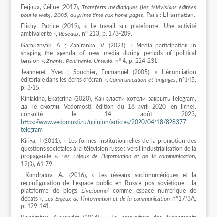
Ferjoux, Céline (2017),
Transferts médiatiques [les télévisions éditées
pour le web]. 2005, du prime time aux home pages
, Paris : L’Harmattan.
Flichy, Patrice (2019), « Le travail sur plateforme. Une activité
ambivalente »,
Réseaux
, n° 213, p. 173-209.
Garbuznyak, A. ; Zabiranko, V. (2021), « Media participation in
shaping the agenda of new media during periods of political
tension »,
Znanie.
Ponimanie. Umenie
. n° 4, p. 224-231.
Jeanneret, Yves ; Souchier, Emmanuël (2005), « L’énonciation
éditoriale dans les écrits d’écran »,
Communication et langages
, n°145,
p. 3-15.
Kiniakina, Ekaterina (2020), Как власти хотели закрыть Telegram,
да не смогли, Vedomosti, édition du 18 avril 2020 [en ligne],
consulté le 14 août 2023,
https://www.vedomosti.ru/opinion/articles/2020/04/18/828377-
telegram
Kiriya, I (2011), « Les formes institutionnelles de la promotion des
questions sociétales à la télévision russe : vers l’industrialisation de la
propagande ».
Les Enjeux de l’information et de la communication
,
12(3), 61-79.
Kondratov, A., (2016), « Les réseaux socionumériques et la
reconfiguration de l’espace public en Russie post-soviétique : la
plateforme de blogs
LiveJournal
comme espace numérique de
débats »,
Les Enjeux de l’information et de la communication,
n°17/3A,
p. 129-141.