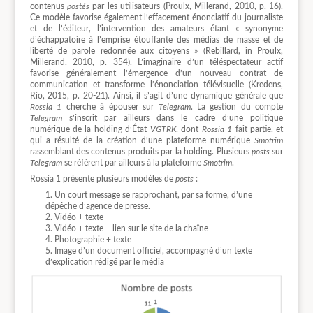
contenus
postés
par les utilisateurs (Proulx, Millerand, 2010, p. 16).
Ce modèle favorise également l’effacement énonciatif du journaliste
et de l’éditeur, l’intervention des amateurs étant « synonyme
d’échappatoire à l’emprise étouffante des médias de masse et de
liberté de parole redonnée aux citoyens » (Rebillard, in Proulx,
Millerand, 2010, p. 354). L’imaginaire d’un téléspectateur actif
favorise généralement l’émergence d’un nouveau contrat de
communication et transforme l’énonciation télévisuelle (Kredens,
Rio, 2015, p. 20-21). Ainsi, il s’agit d’une dynamique générale que
Rossia 1
cherche à épouser sur
Telegram
. La gestion du compte
Telegram
s’inscrit par ailleurs dans le cadre d’une politique
numérique de la holding d’État
VGTRK
, dont
Rossia 1
fait partie, et
qui a résulté de la création d’une plateforme numérique
Smotrim
rassemblant des contenus produits par la holding. Plusieurs
posts
sur
Telegram
se réfèrent par ailleurs à la plateforme
Smotrim
.
Rossia 1 présente plusieurs modèles de
posts
:
Un court message se rapprochant, par sa forme, d’une
dépêche d’agence de presse.
Vidéo + texte
Vidéo + texte + lien sur le site de la chaîne
Photographie + texte
Image d’un document officiel, accompagné d’un texte
d’explication rédigé par le média