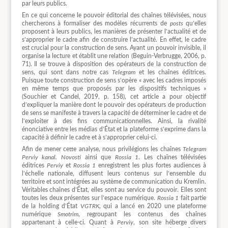
par leurs publics.
En ce qui concerne le pouvoir éditorial des chaînes télévisées, nous
chercherons à formaliser des modèles récurrents de
posts
qu’elles
proposent à leurs publics, les manières de présenter l’actualité et de
s’approprier le cadre afin de construire l’actualité. En effet, le cadre
est crucial pour la construction de sens. Ayant un pouvoir invisible, il
organise la lecture et établit une relation (Beguin-Verbrugge, 2006, p.
71). Il se trouve à disposition des opérateurs de la construction de
sens, qui sont dans notre cas
Telegram
et les chaînes éditrices.
Puisque toute construction de sens s’opère « avec les cadres imposés
en même temps que proposés par les dispositifs techniques »
(Souchier et Candel, 2019, p. 158), cet article a pour objectif
d’expliquer la manière dont le pouvoir des opérateurs de production
de sens se manifeste à travers la capacité de déterminer le cadre et de
l’exploiter à des fins communicationnelles. Ainsi, la rivalité
énonciative entre les médias d’État et la plateforme s’exprime dans la
capacité à définir le cadre et à s’approprier celui-ci.
Afin de mener cette analyse, nous privilégions les chaînes
Telegram
Perviy kanal. Novosti
ainsi que
Rossia 1
. Les chaînes télévisées
éditrices
Perviy
et
Rossia 1
enregistrent les plus fortes audiences à
l’échelle nationale, diffusent leurs contenus sur l’ensemble du
territoire et sont intégrées au système de communication du Kremlin.
Véritables chaînes d’État, elles sont au service du pouvoir. Elles sont
toutes les deux présentes sur l’espace numérique.
Rossia 1
fait partie
de la holding d’État
VGTRK
, qui a lancé en 2020 une plateforme
numérique
Smotrim
, regroupant les contenus des chaînes
appartenant à celle-ci. Quant à
Perviy
, son site héberge divers