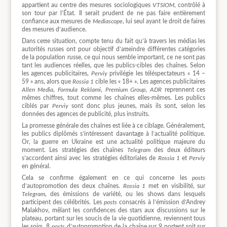
appartient au centre des mesures sociologiques
VTSIOM
, contrôlé à
son tour par l’État. Il serait prudent de ne pas faire entièrement
confiance aux mesures de
Mediascope
, lui seul ayant le droit de faires
des mesures d’audience.
Dans cette situation, compte tenu du fait qu’à travers les médias les
autorités russes ont pour objectif d’atteindre différentes catégories
de la population russe, ce qui nous semble important, ce ne sont pas
tant les audiences réelles, que les publics-cibles des chaînes. Selon
les agences publicitaires,
Perviy
privilégie les téléspectateurs « 14 –
59 » ans, alors que
Rossia 1
cible les « 18+ ». Les agences publicitaires
Allen Media
,
Formula Reklami
,
Premium Group
,
ADR
reprennent ces
mêmes chiffres, tout comme les chaînes elles-mêmes. Les publics
ciblés par
Perviy
sont donc plus jeunes, mais ils sont, selon les
données des agences de publicité, plus instruits.
La promesse générale des chaînes est liée à ce ciblage. Généralement,
les publics diplômés s’intéressent davantage à l’actualité politique.
Or, la guerre en Ukraine est une actualité politique majeure du
moment. Les stratégies des chaînes
Telegram
des deux éditeurs
s’accordent ainsi avec les stratégies éditoriales de
Rossia 1
et
Perviy
en général.
Cela se confirme également en ce qui concerne les
posts
d’autopromotion des deux chaînes.
Rossia 1
met en visibilité, sur
Telegram
, des émissions de variété, ou les shows dans lesquels
participent des célébrités. Les
posts
consacrés à l’émission d’Andrey
Malakhov, mêlant les confidences des stars aux discussions sur le
plateau, portant sur les soucis de la vie quotidienne, reviennent tous
les soirs. 8
posts
d’autopromotion de la chaîne sur 9 portent soit sur