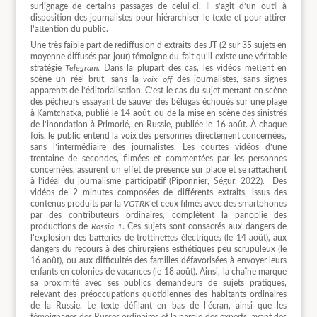
surlignage de certains passages de celui-ci. Il s’agit d’un outil à
disposition des journalistes pour hiérarchiser le texte et pour attirer
l’attention du public.
Une très faible part de rediffusion d’extraits des JT (2 sur 35 sujets en
moyenne diffusés par jour) témoigne du fait qu’il existe une véritable
stratégie
Telegram
. Dans la plupart des cas, les vidéos mettent en
scène un réel brut, sans la
voix off
des journalistes, sans signes
apparents de l’éditorialisation. C’est le cas du sujet mettant en scène
des pêcheurs essayant de sauver des bélugas échoués sur une plage
à Kamtchatka, publié le 14 août, ou de la mise en scène des sinistrés
de l’inondation à Primorié, en Russie, publiée le 16 août. À chaque
fois, le public entend la voix des personnes directement concernées,
sans l’intermédiaire des journalistes. Les courtes vidéos d’une
trentaine de secondes, filmées et commentées par les personnes
concernées, assurent un effet de présence sur place et se rattachent
à l’idéal du journalisme participatif (Piponnier, Ségur, 2022). Des
vidéos de 2 minutes composées de différents extraits, issus des
contenus produits par la
VGTRK
et ceux filmés avec des smartphones
par des contributeurs ordinaires, complètent la panoplie des
productions de
Rossia 1
. Ces sujets sont consacrés aux dangers de
l’explosion des batteries de trottinettes électriques (le 14 août), aux
dangers du recours à des chirurgiens esthétiques peu scrupuleux (le
16 août), ou aux difficultés des familles défavorisées à envoyer leurs
enfants en colonies de vacances (le 18 août). Ainsi, la chaîne marque
sa proximité avec ses publics demandeurs de sujets pratiques,
relevant des préoccupations quotidiennes des habitants ordinaires
de la Russie. Le texte défilant en bas de l’écran, ainsi que les