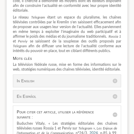
côté, il cherche à démontrer les moyens dont les éditeurs disposent
afin de construire l’actualité en conformité avec leur propre identité
éditoriale.
Le réseau
Telegram
étant un espace du pluralisme, les chaînes
télévisées contrôlées par le Kremlin s’en saisissent efficacement afin
de proposer aux usagers leur version de l’actualité. Elles parviennent
en même temps à exploiter l’imaginaire du web participatif et à
affirmer le poids des médias et du journalisme traditionnels.
Rossia 1
et
Perviy
se saisissent de la souplesse des outils proposés par
Telegram
afin de diffuser une lecture de l’actualité conforme aux
intérêts du pouvoir en place, tout en ciblant différents publics.
Mots clés
La télévision fédérale russe, mise en forme des informations sur le
web, stratégies numériques des chaînes télévisées, identité éditoriale.
In English
En Español
Pour citer cet article, utiliser la référence
suivante :
Buduchev Vitaly, « Les stratégies éditoriales des chaînes
télévisées russes Rossia 1 et Perviy sur
Telegram
»,
Les Enjeux de
l’Information et de la Communication
, n°24/3,
2024
, p.85 à 99,