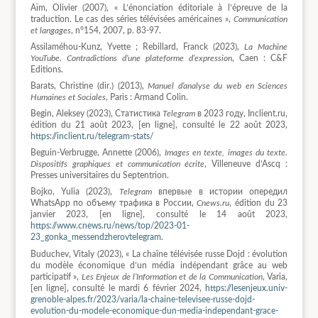
Aïm, Olivier (2007), « L’énonciation éditoriale à l’épreuve de la
traduction. Le cas des séries télévisées américaines »,
Communication
et langages
, n°154, 2007, p. 83-97.
Assilaméhou-Kunz, Yvette ; Rebillard, Franck (2023),
La Machine
YouTube. Contradictions d’une plateforme d’expression
, Caen : C&F
Editions.
Barats, Christine (dir.) (2013),
Manuel d’analyse du web en Sciences
Humaines et Sociales
, Paris : Armand Colin.
Begin, Aleksey (2023), Статистика
Telegram
в 2023 году, Inclient.ru,
édition du 21 août 2023, [en ligne], consulté le 22 août 2023,
https://inclient.ru/telegram-stats/
Beguin-Verbrugge, Annette (2006),
Images en texte, images du texte.
Dispositifs graphiques et communication écrite
, Villeneuve d’Ascq :
Presses universitaires du Septentrion.
Bojko, Yulia (2023),
Telegram
впервые в истории опередил
WhatsApp по объему трафика в России,
Cnews.ru
, édition du 23
janvier 2023, [en ligne], consulté le 14 août 2023,
https://www.cnews.ru/news/top/2023-01-
23_gonka_messendzherovtelegram
.
Buduchev, Vitaly (2023), « La chaîne télévisée russe Dojd : évolution
du modèle économique d’un média indépendant grâce au web
participatif »,
Les Enjeux de l’Information et de la Communication
, Varia,
[en ligne], consulté le mardi 6 février 2024,
https://lesenjeux.univ-
grenoble-alpes.fr/2023/varia/la-chaine-televisee-russe-dojd-
evolution-du-modele-economique-dun-media-independant-grace-