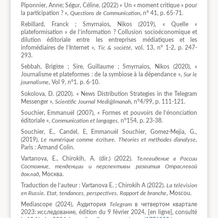
Piponnier, Anne; Ségur, Céline. (2022) « Un « moment critique » pour
la participation ? »,
Questions de Communication
, n° 41, p. 65-71.
Rebillard, Franck ; Smyrnaios, Nikos (2019), « Quelle «
plateformisation » de l’information ? Collusion socioéconomique et
dilution éditoriale entre les entreprises médiatiques et les
infomédiaires de l’Internet »,
Tic & société
, vol. 13, n° 1-2, p. 247-
293.
Sebbah, Brigitte ; Sire, Guillaume ; Smyrnaios, Nikos (2020), «
Journalisme et plateformes : de la symbiose à la dépendance »,
Sur le
journalisme
, Vol 9, n°1. p. 6-10.
Sokolova, D. (2020). « News Distribution Strategies in the Telegram
Messenger »,
Scientific
Journal Medi@lmanah
, n°4/99, p. 111-121.
Souchier, Emmanuël (2007), « Formes et pouvoirs de l’énonciation
éditoriale »,
Communication et langages,
n°154, p. 23-38.
Souchier, E., Candel, E, Emmanuël Souchier, Gomez-Mejia, G.,
(2019),
Le numérique comme écriture. Théories et méthodes d’analyse
,
Paris : Armand Colin.
Vartanova, E., Chirokih, A. (dir.) (2022).
Телевидение в России
Состояние, тенденции и перспективы развития Отраслевой
доклад
, Москва.
Traduction de l’auteur : Vartanova E. ; Chirokih A (2022).
La télévision
en Russie. Etat, tendances, perspectives. Rapport de branche
, Moscou.
Mediascope (2024), Aудитория
Telegram
в четвертом квартале
2023: исследование, édition du 9 février 2024, [en ligne], consulté