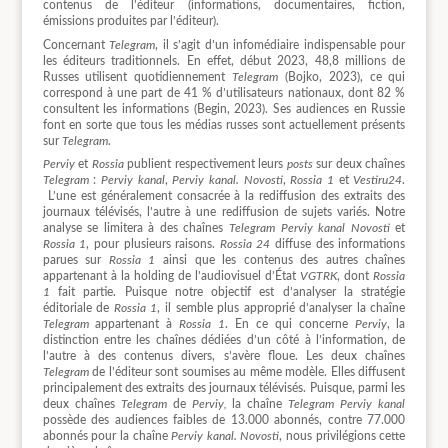
contenus de l’éditeur (informations, documentaires, fiction,
émissions produites par l’éditeur).
Concernant
Telegram
, il s’agit d’un infomédiaire indispensable pour
les éditeurs traditionnels. En effet, début 2023, 48,8 millions de
Russes utilisent quotidiennement
Telegram
(Bojko, 2023), ce qui
correspond à une part de 41 % d’utilisateurs nationaux, dont 82 %
consultent les informations (Begin, 2023). Ses audiences en Russie
font en sorte que tous les médias russes sont actuellement présents
sur
Telegram
.
Perviy
et
Rossia
publient respectivement leurs
posts
sur deux chaînes
Telegram
:
Perviy kanal
,
Perviy kanal. Novosti
,
Rossia 1
et
Vestiru24
.
L’une est généralement consacrée à la rediffusion des extraits des
journaux télévisés, l’autre à une rediffusion de sujets variés. Notre
analyse se limitera à des chaînes
Telegram Perviy kanal Novosti
et
Rossia 1
, pour plusieurs raisons.
Rossia 24
diffuse des informations
parues sur
Rossia 1
ainsi que les contenus des autres chaînes
appartenant à la holding de l’audiovisuel d’État
VGTRK
, dont
Rossia
1
fait partie. Puisque notre objectif est d’analyser la stratégie
éditoriale de
Rossia 1
, il semble plus approprié d’analyser la chaîne
Telegram
appartenant à
Rossia 1
. En ce qui concerne
Perviy
, la
distinction entre les chaînes dédiées d’un côté à l’information, de
l’autre à des contenus divers, s’avère floue. Les deux chaînes
Telegram
de l’éditeur sont soumises au même modèle. Elles diffusent
principalement des extraits des journaux télévisés. Puisque, parmi les
deux chaînes
Telegram
de
Perviy,
la chaîne
Telegram
Perviy kanal
possède des audiences faibles de 13.000 abonnés, contre 77.000
abonnés pour la chaîne
Perviy kanal. Novosti
, nous privilégions cette