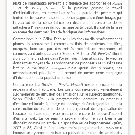
plage de Kamtchatka révèlent la différence des approches de
Rossia
1
et de
Perviy. Novosti
. Si la première gomme le travail
d’éditorialisation, en mettant en scène la parole des pécheurs qui
tentent de les sauver, la seconde accompagne ces mêmes images par
la
voix off
de la présentatrice, en déclinant la possibilité de se
rattacher à l’imaginaire du journalisme participatif. Il s’agit de la mise
en scène des deux manières de fabriquer des informations.
Comme l’explique Céline Ferjoux : « les sites média représentent des
phares, ils apparaissent comme des ilots de contenus identifiés,
marqués, labellisés par des entités médiatiques reconnues, et
connues via d’autres canaux » (Ferjoux, 2015, p. 26).
Perviy
s’affirme
alors comme un phare dans l’océan des informations sur le web, se
donnant les moyens de les ordonner et de proposer à ses publics une
lecture journalistique.
Telegram
n’est qu’un des supports, pas
nécessairement prioritaire, qui permet de mener cette campagne
d’information de la population russe.
Contrairement à
Rossia 1
,
Perviy. Novosti
respecte également sa
programmation habituelle. Les
posts
correspondent généralement
aux moments de diffusion des émissions sur le support traditionnel.
Selon Olivier Aïm, « la programmation demeure un processus
d’écriture éditoriale, à l’image du montage cinématographique, de la
construction du » chemin de fer » d’un journal, de l’organisation de
l’espace marchand d’un hypermarché ou encore de la page d’accueil
d’un site web. En ce sens, la programmation renvoie bien à un
dispositif comme un art de la disposition ou de l’agencement » (Aïm,
2007, p. 86). Ainsi, en étant rattaché à sa programmation,
Perviy
veut
imposer ses rythmes et résister au pouvoir énonciatif de l’architexte.