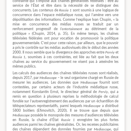
contrainte qui s’impose aux chaînes généralistes fédérales : être au
service de l’État et être dans la nécessité de se distinguer des
concurrents. Les contenus de
Rossia 1
sont soumis à une logique de
concurrence dans l’espace médiatique russe, qui l’amène vers une
dépolitisation des informations. Comme l’explique Ivan Chupin, « la
mise en concurrence des médias russes se traduit par un
renforcement progressif de
l’entertainment
au détriment de la
politique » (Chupin, 2014, p. 35). En même temps, les chaînes
télévisées fédérales ont pour vocation de promouvoir la politique
gouvernementale. C’est pour cette raison, par ailleurs, que le pouvoir
a pris le contrôle sur les médias audiovisuels dès le début des années
2000. Il nous semble que la divergence des approches entre
Perviy
et
Rossia 1
, soumises à ces contraintes, est liée au fait que les deux
chaînes au service du gouvernement ne visent pas à atteindre les
mêmes publics.
Les calculs des audiences des chaînes télévisées russes sont réalisés,
depuis 2017, par
Mediascope
– le seul organisme chargé en Russie de
mesurer les audiences. Les données que
Mediascope
fournit sont
contestées, par certains acteurs de l’industrie médiatique russe,
notamment Konstantin Ernst, le directeur général de
Perviy
, qui a
remis en question à plusieurs reprises la méthodologie de calcul
fondée sur l’autoenregistrement des audiences par un échantillon de
téléspectateurs représentatifs, parmi lesquels
Mediascope
a distribué
5800 boitiers (Efimovitch, 2020). Il se trouve que depuis que
Mediascope
possède le monopole des mesures d’audiences télévisées
en Russie, la chaîne d’État
Russie 1
enregistre les plus fortes
audiences parmi les chaînes généralistes. Or, les recettes publicitaires
des chaînes dépendent des données fournies par
Mediascope
, qui