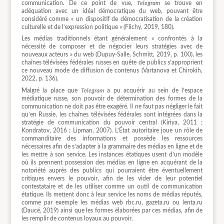
communication. De ce point de vue,
Telegram
se trouve en
adéquation avec un idéal démocratique du web, pouvant être
considéré comme « un dispositif de démocratisation de la création
culturelle et de l’expression politique » (Flichy, 2019, 180).
Les médias traditionnels étant généralement « confrontés à la
nécessité de composer et de négocier leurs stratégies avec de
nouveaux acteurs » du web (Dupuy-Salle, Schmitt, 2019, p. 100), les
chaînes télévisées fédérales russes en quête de publics s’approprient
ce nouveau mode de diffusion de contenus (Vartanova et Chirokih,
2022, p. 136).
Malgré la place que
Telegram
a pu acquérir au sein de l’espace
médiatique russe, son pouvoir de détermination des formes de la
communication ne doit pas être exagéré. Il ne faut pas négliger le fait
qu’en Russie, les chaînes télévisées fédérales sont intégrées dans la
stratégie de communication du pouvoir central (Kiriya, 2011 ;
Kondratov, 2016 ; Lipman, 2007). L’État autoritaire joue un rôle de
commanditaire des informations et possède les ressources
nécessaires afin de s’adapter à la grammaire des médias en ligne et de
les mettre à son service. Les instances étatiques usent d’un modèle
où ils prennent possession des médias en ligne en acquérant de la
notoriété auprès des publics qui pourraient être éventuellement
critiques envers le pouvoir, afin de les vider de leur potentiel
contestataire et de les utiliser comme un outil de communication
étatique. Ils mettent donc à leur service les noms de médias réputés,
comme par exemple les médias web rbc.ru, gazeta.ru ou lenta.ru
(Daucé, 2019) ainsi que les formes élaborées par ces médias, afin de
les remplir de contenus loyaux au pouvoir.