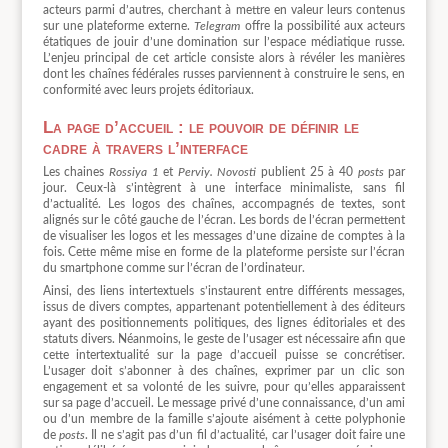
acteurs parmi d’autres, cherchant à mettre en valeur leurs contenus
sur une plateforme externe.
Telegram
offre la possibilité aux acteurs
étatiques de jouir d’une domination sur l’espace médiatique russe.
L’enjeu principal de cet article consiste alors à révéler les manières
dont les chaînes fédérales russes parviennent à construire le sens, en
conformité avec leurs projets éditoriaux.
La page d’accueil : le pouvoir de définir le
cadre à travers l’interface
Les chaines
Rossiya 1
et
Perviy. Novosti
publient 25 à 40
posts
par
jour. Ceux-là s’intègrent à une interface minimaliste, sans fil
d’actualité. Les logos des chaînes, accompagnés de textes, sont
alignés sur le côté gauche de l’écran. Les bords de l’écran permettent
de visualiser les logos et les messages d’une dizaine de comptes à la
fois. Cette même mise en forme de la plateforme persiste sur l’écran
du smartphone comme sur l’écran de l’ordinateur.
Ainsi, des liens intertextuels s’instaurent entre différents messages,
issus de divers comptes, appartenant potentiellement à des éditeurs
ayant des positionnements politiques, des lignes éditoriales et des
statuts divers. Néanmoins, le geste de l’usager est nécessaire afin que
cette intertextualité sur la page d’accueil puisse se concrétiser.
L’usager doit s’abonner à des chaînes, exprimer par un clic son
engagement et sa volonté de les suivre, pour qu’elles apparaissent
sur sa page d’accueil. Le message privé d’une connaissance, d’un ami
ou d’un membre de la famille s’ajoute aisément à cette polyphonie
de
posts
. Il ne s’agit pas d’un fil d’actualité, car l’usager doit faire une