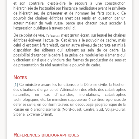
et son contraire, c’est-à-dire le recours à une construction
hiérarchisée de l’actualité par l’instance médiatique ayant le privilège
de hiérarchiser, de présenter et de nommer les faits sociaux. Ce
pouvoir des chaînes éditrices n’est pas remis en question par un
acteur majeur du web russe, parce que chacun peut accéder à
l’expression publique à travers celui-ci.
De ce point de vue,
Telegram
n’est qu’un écran, sur lequel les chaînes
éditrices écrivent l’actualité. Cet écran a le pouvoir de cadrer, mais
celui-ci est tout à fait relatif, car un autre niveau de cadrage est mis à
disposition des éditeurs qui agissent au sein de ce cadre. La
possibilité d’agencer le cadre à sa guise, de moduler les éléments qui
y circulent ainsi que d’y inclure des formes de production de sens et
de présentation du réel neutralise le pouvoir du cadre.
Notes
[1]
Ce ministère assure les fonctions de la Défense civile, la Gestion
des situations d’urgence et l’Atténuation des effets des catastrophes
naturelles, en cas d’incendies, inondations, catastrophes
technologiques, etc. Le ministère s’appuie sur 6 centres régionaux de
défense civile, en conformité avec un découpage géographique de la
Russie en 6 arrondissements (Nord-ouest, Centre, Sud, Volga-Oural,
Sibérie, Extrême Orient).
Références bibliographiques