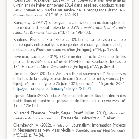
Kondratov, Alexander (2014), « La couverture des événements
ukrainiens de l’hiver-printemps 2014 dans les réseaux sociaux russes.
Les « nouveaux » médias au service de la propagande étatique »,
Cahiers Sens public
, n°17-18, p. 169-191.
Konoplev, D. (2017), « Telegram as a new communication sphere in
the media and social networks »,
SIGN : problematic field of media
education.
Research Journal
, n°3/25, p. 198-200.
Kredens, Élodie ; Rio, Florence (2015), « La télévision à l’ère
numérique : entre pratiques émergentes et reconfiguration de l’objet
médiatique »,
Études de communication
[En ligne], n°44, p. 15-28.
Leveneur, Laurence (2019), « Commenter et inciter à commenter les
publications vidéo des chaînes de télévision sur Facebook : les cas de
TF1, France 2 et M6 »,
Communiquer
[En ligne], n°27, p. 36-58.
Limonier, Kevin (2021), « Vers un « Runet souverain » ? Perspectives
et limites de la stratégie russe de contrôle de l’Internet »,
EchoGéo
[En
ligne], 56, mis en ligne le 25 juin 2021, consulté le 15 janvier 2024,
http://journals.openedition.org/echogeo/21804
Lipman Maria (2007), « La Scène médiatique en Russie : déclin des
institutions et montée en puissance de l’industrie »,
Outre-terre
, n°
19, p. 125-134.
Millerand, Florence ; Proulx, Serge ; Rueff, Julien (2010),
Web social,
mutation de la communication
, Presses de l’université du Québec.
Oleshkevich, V. (2022). «
Telegram
Journalism: Information Projects
in Messengers as New Mass Media ».
Scientific Journal Medi@lmanah
,
n°5/112, p. 74-84.