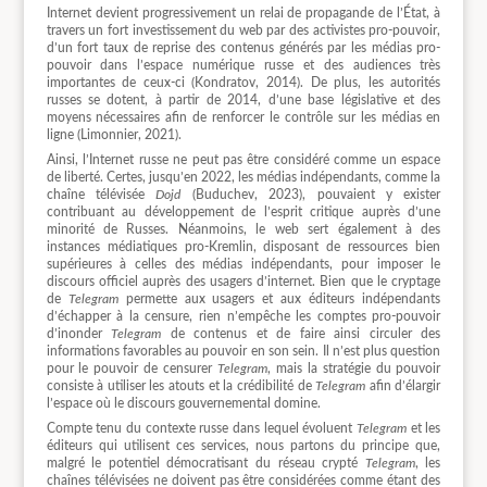
Internet devient progressivement un relai de propagande de l’État, à
travers un fort investissement du web par des activistes pro-pouvoir,
d’un fort taux de reprise des contenus générés par les médias pro-
pouvoir dans l’espace numérique russe et des audiences très
importantes de ceux-ci (Kondratov, 2014). De plus, les autorités
russes se dotent, à partir de 2014, d’une base législative et des
moyens nécessaires afin de renforcer le contrôle sur les médias en
ligne (Limonnier, 2021).
Ainsi, l’Internet russe ne peut pas être considéré comme un espace
de liberté. Certes, jusqu’en 2022, les médias indépendants, comme la
chaîne télévisée
Dojd
(Buduchev, 2023), pouvaient y exister
contribuant au développement de l’esprit critique auprès d’une
minorité de Russes. Néanmoins, le web sert également à des
instances médiatiques pro-Kremlin, disposant de ressources bien
supérieures à celles des médias indépendants, pour imposer le
discours officiel auprès des usagers d’internet. Bien que le cryptage
de
Telegram
permette aux usagers et aux éditeurs indépendants
d’échapper à la censure, rien n’empêche les comptes pro-pouvoir
d’inonder
Telegram
de contenus et de faire ainsi circuler des
informations favorables au pouvoir en son sein. Il n’est plus question
pour le pouvoir de censurer
Telegram
, mais la stratégie du pouvoir
consiste à utiliser les atouts et la crédibilité de
Telegram
afin d’élargir
l’espace où le discours gouvernemental domine.
Compte tenu du contexte russe dans lequel évoluent
Telegram
et les
éditeurs qui utilisent ces services, nous partons du principe que,
malgré le potentiel démocratisant du réseau crypté
Telegram
, les
chaînes télévisées ne doivent pas être considérées comme étant des