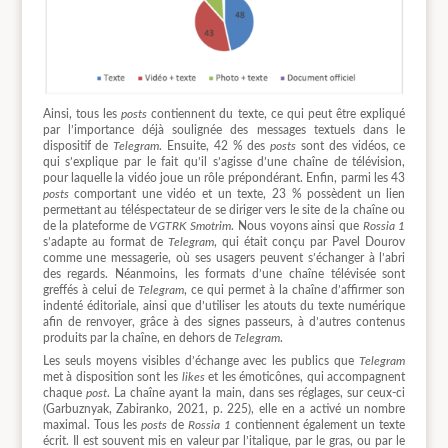
Ainsi, tous les
posts
contiennent du texte, ce qui peut être expliqué
par l’importance déjà soulignée des messages textuels dans le
dispositif de
Telegram
. Ensuite, 42 % des
posts
sont des vidéos, ce
qui s’explique par le fait qu’il s’agisse d’une chaîne de télévision,
pour laquelle la vidéo joue un rôle prépondérant. Enfin, parmi les 43
posts
comportant une vidéo et un texte, 23 % possèdent un lien
permettant au téléspectateur de se diriger vers le site de la chaîne ou
de la plateforme de
VGTRK
Smotrim
. Nous voyons ainsi que
Rossia 1
s’adapte au format de
Telegram
, qui était conçu par Pavel Dourov
comme une messagerie, où ses usagers peuvent s’échanger à l’abri
des regards. Néanmoins, les formats d’une chaîne télévisée sont
greffés à celui de
Telegram
, ce qui permet à la chaîne d’affirmer son
indenté éditoriale, ainsi que d’utiliser les atouts du texte numérique
afin de renvoyer, grâce à des signes passeurs, à d’autres contenus
produits par la chaîne, en dehors de
Telegram
.
Les seuls moyens visibles d’échange avec les publics que
Telegram
met à disposition sont les
likes
et les émoticônes, qui accompagnent
chaque
post
. La chaîne ayant la main, dans ses réglages, sur ceux-ci
(Garbuznyak, Zabiranko, 2021, p. 225), elle en a activé un nombre
maximal. Tous les
posts
de
Rossia 1
contiennent également un texte
écrit. Il est souvent mis en valeur par l’italique, par le gras, ou par le