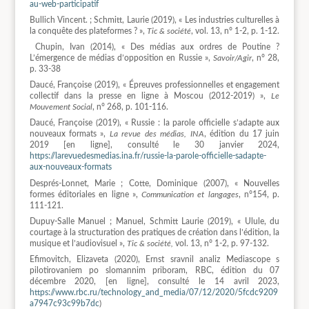
au-web-participatif
Bullich Vincent. ; Schmitt, Laurie (2019), « Les industries culturelles à
la conquête des plateformes ? »,
Tic & société
, vol. 13, n° 1-2, p. 1-12.
Chupin, Ivan (2014), « Des médias aux ordres de Poutine ?
L’émergence de médias d’opposition en Russie »,
Savoir/Agir
, n° 28,
p. 33-38
Daucé, Françoise (2019), « Épreuves professionnelles et engagement
collectif dans la presse en ligne à Moscou (2012-2019) »,
Le
Mouvement Social
, n° 268, p. 101-116.
Daucé, Françoise (2019), « Russie : la parole officielle s’adapte aux
nouveaux formats »,
La revue des médias, INA
, édition du 17 juin
2019 [en ligne], consulté le 30 janvier 2024,
https://larevuedesmedias.ina.fr/russie-la-parole-officielle-sadapte-
aux-nouveaux-formats
Després-Lonnet, Marie ; Cotte, Dominique (2007), « Nouvelles
formes éditoriales en ligne »,
Communication et langages
, n°154, p.
111-121.
Dupuy-Salle Manuel ; Manuel, Schmitt Laurie (2019), « Ulule, du
courtage à la structuration des pratiques de création dans l’édition, la
musique et l’audiovisuel »,
Tic & société,
vol. 13, n° 1-2, p. 97-132.
Efimovitch, Elizaveta (2020), Ernst sravnil analiz Mediascope s
pilotirovaniem po slomannim priboram, RBC, édition du 07
décembre 2020, [en ligne], consulté le 14 avril 2023,
https://www.rbc.ru/technology_and_media/07/12/2020/5fcdc9209
a7947c93c99b7dc
)