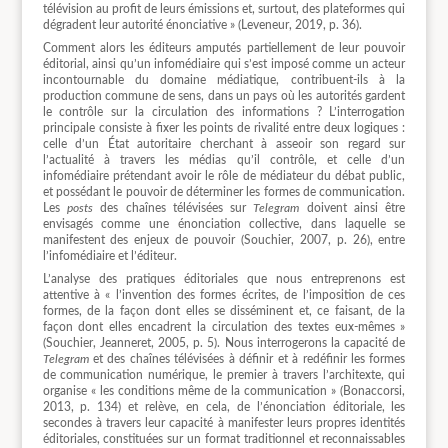
télévision au profit de leurs émissions et, surtout, des plateformes qui
dégradent leur autorité énonciative » (Leveneur, 2019, p. 36).
Comment alors les éditeurs amputés partiellement de leur pouvoir
éditorial, ainsi qu’un infomédiaire qui s’est imposé comme un acteur
incontournable du domaine médiatique, contribuent-ils à la
production commune de sens, dans un pays où les autorités gardent
le contrôle sur la circulation des informations ? L’interrogation
principale consiste à fixer les points de rivalité entre deux logiques :
celle d’un État autoritaire cherchant à asseoir son regard sur
l’actualité à travers les médias qu’il contrôle, et celle d’un
infomédiaire prétendant avoir le rôle de médiateur du débat public,
et possédant le pouvoir de déterminer les formes de communication.
Les
posts
des chaînes télévisées sur
Telegram
doivent ainsi être
envisagés comme une énonciation collective, dans laquelle se
manifestent des enjeux de pouvoir (Souchier, 2007, p. 26), entre
l’infomédiaire et l’éditeur.
L’analyse des pratiques éditoriales que nous entreprenons est
attentive à « l’invention des formes écrites, de l’imposition de ces
formes, de la façon dont elles se disséminent et, ce faisant, de la
façon dont elles encadrent la circulation des textes eux-mêmes »
(Souchier, Jeanneret, 2005, p. 5). Nous interrogerons la capacité de
Telegram
et des chaînes télévisées à définir et à redéfinir les formes
de communication numérique, le premier à travers l’architexte, qui
organise « les conditions même de la communication » (Bonaccorsi,
2013, p. 134) et relève, en cela, de l’énonciation éditoriale, les
secondes à travers leur capacité à manifester leurs propres identités
éditoriales, constituées sur un format traditionnel et reconnaissables