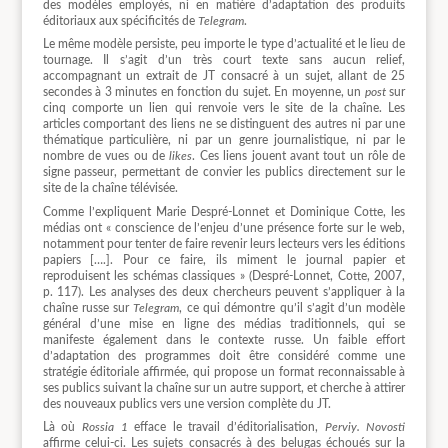
des modèles employés, ni en matière d’adaptation des produits
éditoriaux aux spécificités de
Telegram
.
Le même modèle persiste, peu importe le type d’actualité et le lieu de
tournage. Il s’agit d’un très court texte sans aucun relief,
accompagnant un extrait de JT consacré à un sujet, allant de 25
secondes à 3 minutes en fonction du sujet. En moyenne, un
post
sur
cinq comporte un lien qui renvoie vers le site de la chaîne. Les
articles comportant des liens ne se distinguent des autres ni par une
thématique particulière, ni par un genre journalistique, ni par le
nombre de vues ou de
likes
. Ces liens jouent avant tout un rôle de
signe passeur, permettant de convier les publics directement sur le
site de la chaîne télévisée.
Comme l’expliquent Marie Despré-Lonnet et Dominique Cotte, les
médias ont « conscience de l’enjeu d’une présence forte sur le web,
notamment pour tenter de faire revenir leurs lecteurs vers les éditions
papiers [….]. Pour ce faire, ils miment le journal papier et
reproduisent les schémas classiques » (Despré-Lonnet, Cotte, 2007,
p. 117). Les analyses des deux chercheurs peuvent s’appliquer à la
chaîne russe sur
Telegram
, ce qui démontre qu’il s’agit d’un modèle
général d’une mise en ligne des médias traditionnels, qui se
manifeste également dans le contexte russe. Un faible effort
d’adaptation des programmes doit être considéré comme une
stratégie éditoriale affirmée, qui propose un format reconnaissable à
ses publics suivant la chaîne sur un autre support, et cherche à attirer
des nouveaux publics vers une version complète du JT.
Là où
Rossia 1
efface le travail d’éditorialisation,
Perviy. Novosti
affirme celui-ci. Les sujets consacrés à des belugas échoués sur la