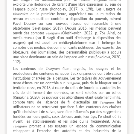
exploite une rhétorique de garant d’une libre expression au sein de
l’espace public russe (Konoplev, 2017, p. 198). Les usagers de
Vkontakte
de la première heure, appréciant mal la mutation du
réseau en un outil de contrôle à disposition du pouvoir, suivent
Pavel Dourov sur son nouveau réseau qui ressemble à une
plateforme (Selet-sanak, 2019). Depuis 2015, les médias peuvent
ouvrir des comptes
Telegram
(Oleshkevich, 2022, p. 76). Ainsi, ce
média-réseau (car il s’agit d’un outil d’échange à disposition des
usagers) qui est aussi un média-plateforme (car il héberge les
comptes des médias, des communicants politiques, des experts, des
blogueurs, des journalistes, des personnalités publiques) a acquis
une place dominante au sein de l’espace web russe (Sokolova, 2020,
112).
Les contenus de
Telegram
étant cryptés, les usagers et les
producteurs des contenus échappent aux organes de contrôle et aux
institutions chargées de la censure. Les tentatives du gouvernement
russe d’instaurer un contrôle sur
Telegram
, puis de le bloquer sur le
territoire russe, en 2018, à cause du refus de fournir aux autorités les
clés de chiffrement des données, se sont soldées par un échec
(Kiniakina, 2020). Le pouvoir des algorithmes étant également limité,
compte tenu de l’absence de fil d’actualité sur
Telegram
, les
utilisateurs ne se retrouvent que face à des contenus des chaînes
qu’ils choisissent de suivre, sans être influencés par des suggestions
fondées sur leurs goûts, ceux de leurs amis, leur âge, l’endroit où ils
vivent, les établissements et les sites qu’ils fréquentent. Ainsi,
Telegram
promet à ses usagers un espace de communication
échappant à l’emprise des autorités et des industriels de la