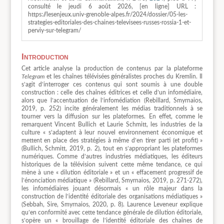
consulté le jeudi 6 août 2026, [en ligne] URL :
https://lesenjeux.univ-grenoble-alpes.fr/2024/dossier/05-les-
strategies-editoriales-des-chaines-televisees-russes-rossia-1-et-
perviy-sur-telegram/
Introduction
Cet article analyse la production de contenus par la plateforme
Telegram
et les chaînes télévisées généralistes proches du Kremlin. Il
s’agit d’interroger ces contenus qui sont soumis à une double
construction : celle des chaînes éditrices et celle d’un infomédiaire,
alors que l’accentuation de l’infomédiation (Rebillard, Smyrnaios,
2019, p. 252) incite généralement les médias traditionnels à se
tourner vers la diffusion sur les plateformes. En effet, comme le
remarquent Vincent Bullich et Laurie Schmitt, les industries de la
culture « s’adaptent à leur nouvel environnement économique et
mettent en place des stratégies à même d’en tirer parti (et profit) »
(Bullich, Schmitt, 2019, p. 2), tout en s’appropriant les plateformes
numériques. Comme d’autres industries médiatiques, les éditeurs
historiques de la télévision suivent cette même tendance, ce qui
mène à une « dilution éditoriale » et un « effacement progressif de
l’énonciation médiatique » (Rebillard, Smyrnaios, 2019, p. 271-272),
les infomédiaires jouant désormais « un rôle majeur dans la
construction de l’identité éditoriale des organisations médiatiques »
(Sebbah, Sire, Smyrnaios, 2020, p. 8). Laurence Leveneur explique
qu’en conformité avec cette tendance générale de dilution éditoriale,
s’opère un « brouillage de l’identité éditoriale des chaînes de