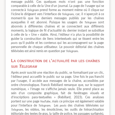
message publié. Ces quelques mots n’ont pas une fonction
comparable à celle de la Une d’un journal. La page de l’usager qui se
connecte à
Telegram
prend forme au moment même où il clique sur
l’icône le dirigeant vers l’interface de
Telegram
, car, il n’aperçoit à ce
moment-là que les derniers messages publiés par les chaînes
auxquelles il est abonné. Puisque les usagers de
Telegram
sont
abonnés à différentes chaînes et se connectent aux différents
moments, la logique de fil d’actualité du dernier instant se substitue
à celle de la « Une » stable. Ainsi, l’éditeur n’a plus la possibilité de
guider la construction de liens intertextuels qui se tissent entre les
posts
qu’il publie et les contenus qui les accompagnent sur la page
personnelle de chaque utilisateur. Le pouvoir éditorial des chaînes
télévisées est ainsi remis en question par
Telegram
.
La construction de l’actualité par les chaînes
sur
Telegram
Après avoir suscité une réaction du public, se formalisant par un clic,
l’éditeur peut accueillir le public sur sa page. Une fois le pas franchi
par l’usager, il accède aux messages de la chaîne, accessibles par
ordre chronologique. Franck Rebillard remarque que, sur le support
numérique, « l’image ne s’affiche jamais seule. Elle prend place au
sein d’un composite graphique, fait de fenêtrages visuels et
d’inscriptions para-textuelles » (Rebillard, 2023). Ces analyses
portent sur une page
YouTube
, mais ce principe est également valable
pour l’interface de
Telegram
. Les
posts
des chaînes télévisées sur
Telegram
, les vidéos, les émoticônes, les outils de hiérarchisation
éditoriale des textes (le gras, la taille de police, les passages surlignés),