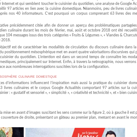
r Internet et qui semblent toucher le cuisinier du quotidien, une analyse de Google Ac
illir 97 articles en lien avec la cuisine domestique. Néanmoins, peu de livres culinai
après nos 40 informateurs. C’est pourquoi un corpus comprenant 63 livres des mei
itative précédemment citée afin de donner un aperçu des problématiques partagées 
 culinaire durant les mois de février, mai, août et octobre 2018 ont été recueillis
que 104 messages issus des trois catégories « Fruits & Légumes », « Viandes & Charcute
e 2018.
jectif est de caractériser les modalités de circulation du discours culinaire dans l
 du positionnement mésosphérique met en avant quatre valorisations discursives qui 
u cuisinier du quotidien. L’intention est dans un second temps de connaître les moda
estiques, principalement sur Internet. Enfin, à travers la netnographie, nous verrons
 aux nombreuses interrogations suscitées lors de la configuration.
sosphère culinaire domestique
s d’informations influencent l’inspiration mais aussi la pratique du cuisinier dome
livres culinaires et le corpus Google Actualités comportant 97 articles sur la cui
ier : « gustatif et sensoriel », « simplicité », « créativité et technicité », et « bien cuisi
a mise en avant d’images suscitant les sens comme sur la figure 2, où à gauche il est 
la couverture de droite, présentant un gâteau au premier plan, mettant en avant le m