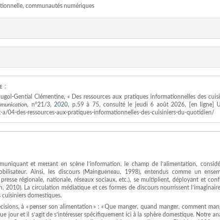
rmationnelle, communautés numériques
e :
ugol-Gential Clémentine, « Des ressources aux pratiques informationnelles des cuisi
mmunication
, n°21/3,
2020
, p.59 à 75, consulté le jeudi 6 août 2026, [en ligne] 
-a/04-des-ressources-aux-pratiques-informationnelles-des-cuisiniers-du-quotidien/
mmuniquant et mettant en scène l’information, le champ de l’alimentation, considé
mobilisateur. Ainsi, les discours (Maingueneau, 1998), entendus comme un ense
presse régionale, nationale, réseaux sociaux, etc.), se multiplient, déployant et con
, 2010). La circulation médiatique et ces formes de discours nourrissent l’imaginaire
s cuisiniers domestiques.
cisions, à « penser son alimentation » : « Que manger, quand manger, comment mang
 jour et il s’agit de s’intéresser spécifiquement ici à la sphère domestique. Notre an