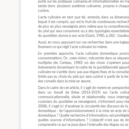
porte sur les pratiques culinaires et informationnelles en Fran
existe donc plusieurs systèmes culinaires, propres à chaqu
cuisine.
L’acte culinaire en tant que tel, entendu dans sa dimension
lequel il est compris, qui est le fruit de nombreuses reche
de plus en plus renseignés alors même que la compréhension 
du plat qui sera consommé ou à des typologies essentialiste
du quotidien donne à son acte (Giard, 1980, p.282 ; Garabu
Aussi, en nous appuyant sur ces recherches dans une logiqu
finement ce qui régit l’acte culinaire lui-même.
En première approche, l’acte culinaire domestique pourr
consommation). Or, cette vision, mécaniste dans sa séquence, 
multiples (de Certeau, 1980) où des choix s’opèrent pou
évènements dynamisant le cadre de la quotidienneté apportan
culinaire ne s’arrête donc pas aux étapes fixes et la consulta
limite pas au choix du plat qui sera cuisiné à partir de la l
des conseils dans la mise en œuvre.
Dans le cadre de cet article, il s’agit de mettre en perspect
dans un travail de thèse (2016-2019) sur l’acte culin
communicationnelle, située et relationnelle, nous interro
cuisiniers du quotidien se renseignent, s’informent pour réa
2008), il s’agit ici d’analyser la circularité des discours d
domestique : de l’approvisionnement à la mise en acte de la
domestique ? Quelle recherche d’informations est privilégiée
quelles sources d’informations ? L’objectif n’est pas de d
comprendre ce qui se joue dans l’intervalle des étapes où se