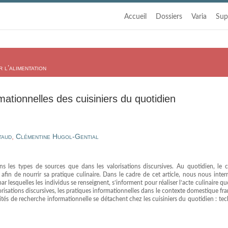
Accueil
Dossiers
Varia
Sup
 l’alimentation
ationnelles des cuisiniers du quotidien
taud
,
Clémentine Hugol-Gential
ns les types de sources que dans les valorisations discursives. Au quotidien, le cu
fin de nourrir sa pratique culinaire. Dans le cadre de cet article, nous nous inter
r lesquelles les individus se renseignent, s’informent pour réaliser l’acte culinaire qu
lorisations discursives, les pratiques informationnelles dans le contexte domestique fra
és de recherche informationnelle se détachent chez les cuisiniers du quotidien : te