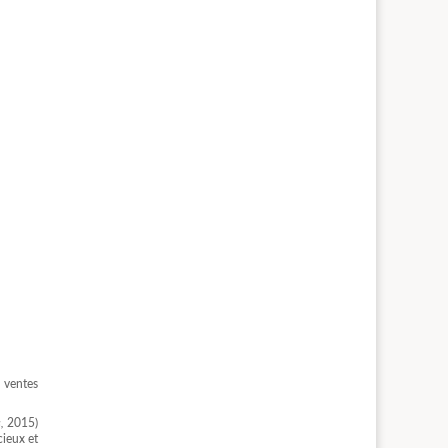
s ventes
s,
2015)
cieux et