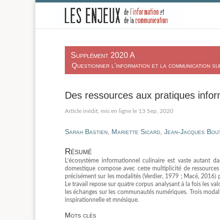
-
Supplément 2020 A
Questionner l’information et la communication sur
Des ressources aux pratiques inform
13 Sep, 2020
Sarah Bastien
,
Mariette Sicard
,
Jean-Jacques Bou
Résumé
L’écosystème informationnel culinaire est vaste autant da
domestique compose avec cette multiplicité de ressources a
précisément sur les modalités (Verdier, 1979 ; Macé, 2016) pa
Le travail repose sur quatre corpus analysant à la fois les va
les échanges sur les communautés numériques. Trois modalit
inspirationnelle et mnésique.
Mots clés