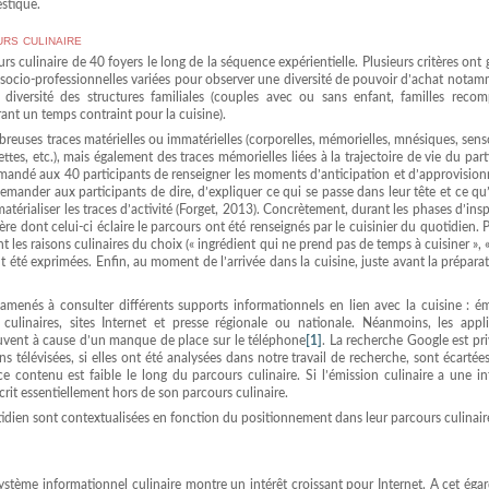
estique.
urs culinaire
urs culinaire de 40 foyers le long de la séquence expérientielle. Plusieurs critères ont 
es socio-professionnelles variées pour observer une diversité de pouvoir d’achat notam
la diversité des structures familiales (couples avec ou sans enfant, familles recom
urant un temps contraint pour la cuisine).
reuses traces matérielles ou immatérielles (corporelles, mémorielles, mnésiques, senso
ecettes, etc.), mais également des traces mémorielles liées à la trajectoire de vie du part
é demandé aux 40 participants de renseigner les moments d’anticipation et d’approvisi
mander aux participants de dire, d’expliquer ce qui se passe dans leur tête et ce qu’
térialiser les traces d’activité (Forget, 2013). Concrètement, durant les phases d’insp
re dont celui-ci éclaire le parcours ont été renseignés par le cuisinier du quotidien.
t les raisons culinaires du choix (« ingrédient qui ne prend pas de temps à cuisiner », «
nt été exprimées. Enfin, au moment de l’arrivée dans la cuisine, juste avant la préparat
amenés à consulter différents supports informationnels en lien avec la cuisine : ém
es culinaires, sites Internet et presse régionale ou nationale. Néanmoins, les appl
 souvent à cause d’un manque de place sur le téléphone
[1]
. La recherche Google est pri
s télévisées, si elles ont été analysées dans notre travail de recherche, sont écartée
ce contenu est faible le long du parcours culinaire. Si l’émission culinaire a une i
scrit essentiellement hors de son parcours culinaire.
otidien sont contextualisées en fonction du positionnement dans leur parcours culinair
système informationnel culinaire montre un intérêt croissant pour Internet. A cet éga