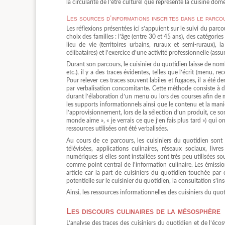
la circularité de l’être culturel que représente la cuisine dom
Les sources d’informations inscrites dans le parco
Les réflexions présentées ici s’appuient sur le suivi du parco
choix des familles : l’âge (entre 30 et 45 ans), des catégori
lieu de vie (territoires urbains, ruraux et semi-ruraux), 
célibataires) et l’exercice d’une activité professionnelle (ass
Durant son parcours, le cuisinier du quotidien laisse de nomb
etc.), il y a des traces évidentes, telles que l’écrit (menu, r
Pour relever ces traces souvent labiles et fugaces, il a ét
par verbalisation concomitante. Cette méthode consiste à de
durant l’élaboration d’un menu ou lors des courses afin de ma
les supports informationnels ainsi que le contenu et la maniè
l’approvisionnement, lors de la sélection d’un produit, ce son
monde aime », « je verrais ce que j’en fais plus tard ») qui o
ressources utilisées ont été verbalisées.
Au cours de ce parcours, les cuisiniers du quotidien sont 
télévisées, applications culinaires, réseaux sociaux, livr
numériques si elles sont installées sont très peu utilisées
comme point central de l’information culinaire. Les émission
article car la part de cuisiniers du quotidien touchée par 
potentielle sur le cuisinier du quotidien, la consultation s’in
Ainsi, les ressources informationnelles des cuisiniers du qu
Les discours culinaires de la mésosphère
L’analyse des traces des cuisiniers du quotidien et de l’éco