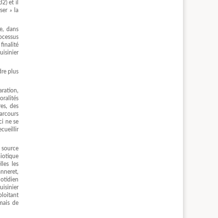
2) et il
ser
»
la
re, dans
rocessus
finalité
uisinier
re plus
ration,
oralités
es, des
parcours
ci ne se
cueillir
d source
iotique
les les
anneret,
uotidien
uisinier
ploitant
mais de