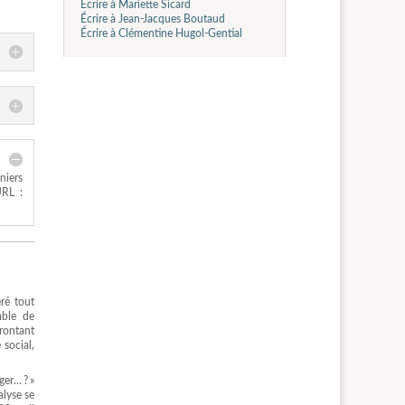
Écrire à Mariette Sicard
Écrire à Jean-Jacques Boutaud
Écrire à Clémentine Hugol-Gential
niers
URL :
ré tout
mble de
frontant
 social,
er… ? »
alyse se