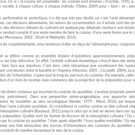
ce. Or, si « la cuisine est universelle ; les cuisines sont diverses » (Fischler, 1990, p.3
e société, à chaque culture, à chaque individu (Tibère, 2009) pour
«
faire
»
et
«
pen
 performative et symbolique, n’a été que très peu étudié car c’est l’acte alimentai
rches. Les décisions alimentaires, les raisons de consommation ou d’achats sont des p
des décisions relevant du culinaire est quelque peu délaissée, rendue à une simple 
s rendant compte d’une seule manière de faire la cuisine, d’une seule forme que le c
au-Moussaoui, 2002 ; Vicart et Watherlet, 2016).
e de complémentarité, nous tenterons d’aller en-deçà de l’alimentaire pour comprend
ait se définir comme un ensemble linéaire d’opérations (approvisionnement, prépa
est trop réductrice. En effet, l’activité culinaire domestique s’inscrit dans des temp
r faire face aux imprévus. C’est dans cette mécanique que surviennent des ruptur
t une tension entre la banalité et l’imprévu (Hennion, 2005 ; Ciccarelli, 2004). Le 
tion de l’information s’opère tout le long du parcours du cuisinier. Par exemple, celle-
ecture d’un livre de recettes mais commence dès la projection de la préparation pour re
ive les divers contenus qui touchent le cuisinier du quotidien. L’analyse proposée pren
aire, précisément. Dans une perspective sémio-pragmatique, une approche sém
gerons les modalités au sens sociologique (Verdier, 1979 ; Macé, 2016) par lesquel
liser l’acte culinaire quotidien. En considérant la cuisine comme un être culturel (Je
e la mésosphère culinaire (Boutaud, 2011) jusqu’à celui qui la met en œuvre dans son q
 préparation. Quelles sont les formes de discours de la mésosphère culinaire ? Du c
 par le cuisinier du quotidien ? Avec quels objectifs ? Sous quelles modalités ? En ex
resser une liste exhaustive des sources d’informations des cuisiniers du quotidien 
 construit de manière dynamique le sens de la cuisine.