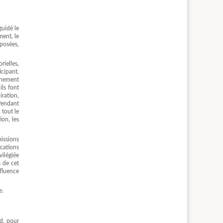
guidé le
ment, le
posées,
rielles,
icipant.
onnement
ils font
iration,
 Pendant
 tout le
ion, les
issions
ications
vilégiée
s de cet
nfluence
e.
rd, pour