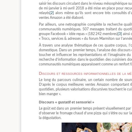
saisir les discours circulant dans le niveau mésosphérique su
de mi-janvier à mi-avril 2018 a été mise en place pour recue
relayés
[2]
alors même qu’ils sont encore très consultés d’
ventes Amazon a été élaboré.
Par ailleurs, une netnographie complète la recherche qual
communautés numériques. 507 messages traitant du quotidien
groupe Facebook « idée repas » (182 242 membres)
[3]
ainsi 
« Trocs, services & adresses » du forum Marmiton sur l’anné
À travers une analyse thématique de ces quatre corpus, l’ob
domestique. Dans un premier temps, l’analyse des discours
toucher et influencer les représentations et l’imaginaire d
recherche d’information dans le quotidien des cuisiniers dom
communautés numériques apparaissent comme un renfort face
Discours et ressources informationnelles de la mé
Le long du parcours culinaire, un certain nombre de source
D’après le corpus meilleures ventes Amazon comportant 63 
quotidien, plusieurs valorisations discursives touchent le cuisin
bien manger ».
Discours « gustatif et sensoriel »
Le goût est dans un premier temps présent visuellement par l
d’observer le fromage chaud d’une pizza qui s’étire ou sur 
la dégustation.