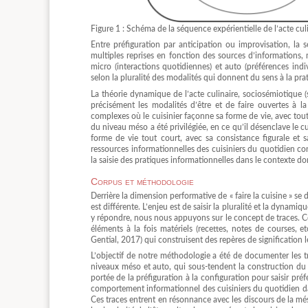
Figure 1 : Schéma de la séquence expérientielle de l’acte cul
Entre préfiguration par anticipation ou improvisation, la 
multiples reprises en fonction des sources d’informations,
micro (interactions quotidiennes) et auto (préférences ind
selon la pluralité des modalités qui donnent du sens à la pra
La théorie dynamique de l’acte culinaire, sociosémiotique (
précisément les modalités d’être et de faire ouvertes à la
complexes où le cuisinier façonne sa forme de vie, avec toute
du niveau méso a été privilégiée, en ce qu’il désenclave le cu
forme de vie tout court, avec sa consistance figurale et s
ressources informationnelles des cuisiniers du quotidien c
la saisie des pratiques informationnelles dans le contexte d
Corpus et méthodologie
Derrière la dimension performative de « faire la cuisine » se 
est différente. L’enjeu est de saisir la pluralité et la dynami
y répondre, nous nous appuyons sur le concept de traces. 
éléments à la fois matériels (recettes, notes de courses, etc
Gential, 2017) qui construisent des repères de signification 
L’objectif de notre méthodologie a été de documenter les tra
niveaux méso et auto, qui sous-tendent la construction du se
portée de la préfiguration à la configuration pour saisir préfé
comportement informationnel des cuisiniers du quotidien da
Ces traces entrent en résonnance avec les discours de la mé