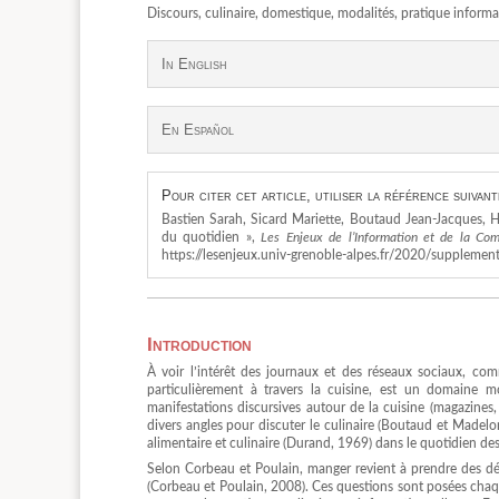
Discours, culinaire, domestique, modalités, pratique info
In English
En Español
Pour citer cet article, utiliser la référence suivant
Bastien Sarah, Sicard Mariette, Boutaud Jean-Jacques, H
du quotidien »,
Les Enjeux de l’Information et de la Co
https://lesenjeux.univ-grenoble-alpes.fr/2020/supplement
Introduction
À voir l’intérêt des journaux et des réseaux sociaux, co
particulièrement à travers la cuisine, est un domaine 
manifestations discursives autour de la cuisine (magazines, 
divers angles pour discuter le culinaire (Boutaud et Madelon
alimentaire et culinaire (Durand, 1969) dans le quotidien de
Selon Corbeau et Poulain, manger revient à prendre des dé
(Corbeau et Poulain, 2008). Ces questions sont posées chaque