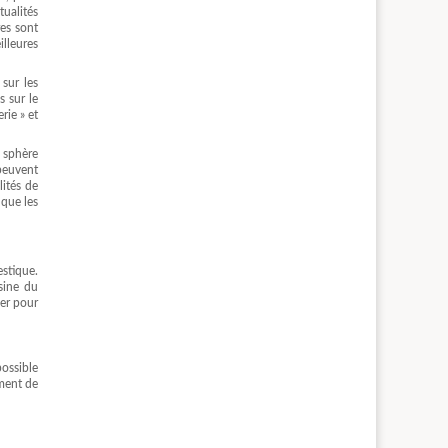
tualités
res sont
lleures
sur les
 sur le
rie » et
a sphère
peuvent
lités de
 que les
stique.
sine du
ner pour
possible
oment de