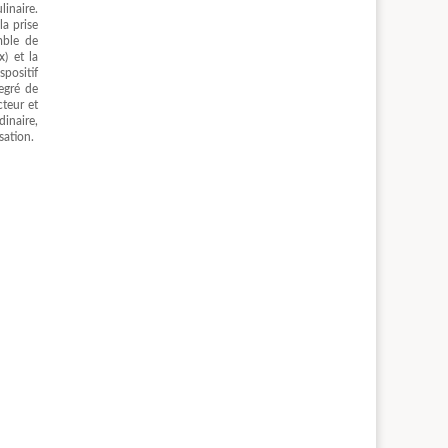
linaire.
a prise
mble de
x) et la
spositif
degré de
cteur et
dinaire,
sation.