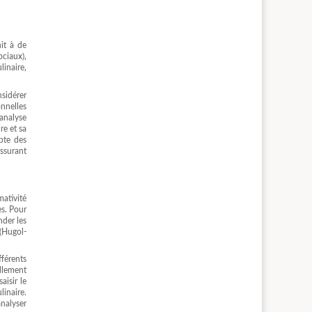
nit à de
ociaux),
linaire,
nsidérer
onnelles
’analyse
re et sa
mpte des
ssurant
mativité
es. Pour
der les
 (Hugol-
fférents
ellement
aisir le
inaire.
analyser