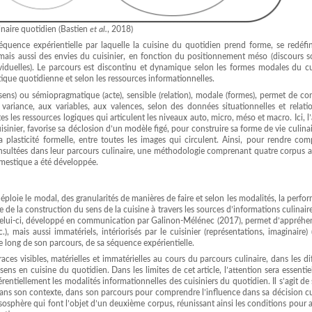
inaire quotidien (Bastien
et
al.
, 2018)
séquence expérientielle par laquelle la cuisine du quotidien prend forme, se redéfi
 mais aussi des envies du cuisinier, en fonction du positionnement méso (discours s
ividuelles). Le parcours est discontinu et dynamique selon les formes modales du cu
tique quotidienne et selon les ressources informationnelles.
sens) ou sémiopragmatique (acte), sensible (relation), modale (formes), permet de co
 variance, aux variables, aux valences, selon des données situationnelles et relati
s les ressources logiques qui articulent les niveaux auto, micro, méso et macro. Ici, l
isinier, favorise sa déclosion d’un modèle figé, pour construire sa forme de vie culinai
a plasticité formelle, entre toutes les images qui circulent. Ainsi, pour rendre co
onsultées dans leur parcours culinaire, une méthodologie comprenant quatre corpus a
omestique a été développée.
déploie le modal, des granularités de manières de faire et selon les modalités, la perfor
que de la construction du sens de la cuisine à travers les sources d’informations culinair
Celui-ci, développé en communication par Galinon-Mélénec (2017), permet d’appréhen
.), mais aussi immatériels, intériorisés par le cuisinier (représentations, imaginaire)
le long de son parcours, de sa séquence expérientielle.
ces visibles, matérielles et immatérielles au cours du parcours culinaire, dans les di
ns en cuisine du quotidien. Dans les limites de cet article, l’attention sera essenti
rentiellement les modalités informationnelles des cuisiniers du quotidien. Il s’agit de s
ns son contexte, dans son parcours pour comprendre l’influence dans sa décision cul
sosphère qui font l’objet d’un deuxième corpus, réunissant ainsi les conditions pour 