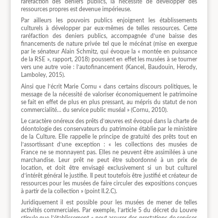
raréfaction des deniers publics, la nécessité de développer des
ressources propres est devenue impérieuse.
Par ailleurs les pouvoirs publics enjoignent les établissements
culturels à développer par eux-mêmes de telles ressources. Cette
raréfaction des deniers publics, accompagnée d’une baisse des
financements de nature privée tel que le mécénat (mise en exergue
par le sénateur Alain Schmitz, qui évoque la « montée en puissance
de la RSE », rapport, 2018) poussent en effet les musées à se tourner
vers une autre voie : l’autofinancement (Kancel, Baudouin, Herody,
Lamboley, 2015).
Ainsi que l’écrit Marie Cornu « dans certains discours politiques, le
message de la nécessité de valoriser économiquement le patrimoine
se fait en effet de plus en plus pressant, au mépris du statut de non
commercialité… du service public muséal » (Cornu, 2010).
Le caractère onéreux des prêts d’œuvres est évoqué dans la charte de
déontologie des conservateurs du patrimoine établie par le ministère
de la Culture. Elle rappelle le principe de gratuité des prêts tout en
l’assortissant d’une exception : « les collections des musées de
France ne se monnayent pas. Elles ne peuvent être assimilées à une
marchandise. Leur prêt ne peut être subordonné à un prix de
location, et doit être envisagé exclusivement si un but culturel
d’intérêt général le justifie. Il peut toutefois être justifié et créateur de
ressources pour les musées de faire circuler des expositions conçues
à partir de la collection » (point II.2.C).
Juridiquement il est possible pour les musées de mener de telles
activités commerciales. Par exemple, l’article 5 du décret du Louvre
stipule que l’établissement « peut assurer des prestations de services