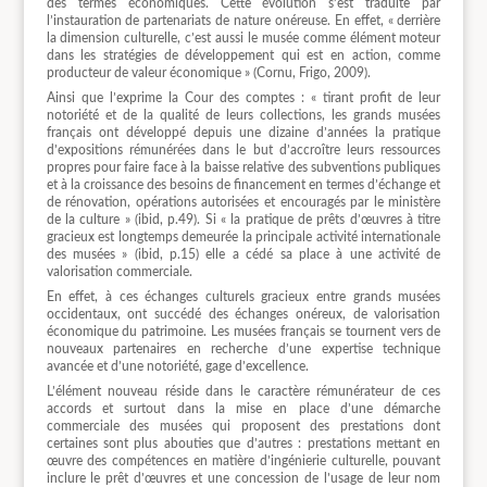
des termes économiques. Cette évolution s’est traduite par
l’instauration de partenariats de nature onéreuse. En effet, « derrière
la dimension culturelle, c’est aussi le musée comme élément moteur
dans les stratégies de développement qui est en action, comme
producteur de valeur économique » (Cornu, Frigo, 2009).
Ainsi que l’exprime la Cour des comptes : « tirant profit de leur
notoriété et de la qualité de leurs collections, les grands musées
français ont développé depuis une dizaine d’années la pratique
d’expositions rémunérées dans le but d’accroître leurs ressources
propres pour faire face à la baisse relative des subventions publiques
et à la croissance des besoins de financement en termes d’échange et
de rénovation, opérations autorisées et encouragés par le ministère
de la culture » (ibid, p.49). Si « la pratique de prêts d’œuvres à titre
gracieux est longtemps demeurée la principale activité internationale
des musées » (ibid, p.15) elle a cédé sa place à une activité de
valorisation commerciale.
En effet, à ces échanges culturels gracieux entre grands musées
occidentaux, ont succédé des échanges onéreux, de valorisation
économique du patrimoine. Les musées français se tournent vers de
nouveaux partenaires en recherche d’une expertise technique
avancée et d’une notoriété, gage d’excellence.
L’élément nouveau réside dans le caractère rémunérateur de ces
accords et surtout dans la mise en place d’une démarche
commerciale des musées qui proposent des prestations dont
certaines sont plus abouties que d’autres : prestations mettant en
œuvre des compétences en matière d’ingénierie culturelle, pouvant
inclure le prêt d’œuvres et une concession de l’usage de leur nom