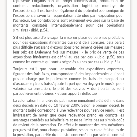
représente l’organisation du projet (commissariat, production de
contenus rédactionnels, organisation logistique, montage de
l’exposition…). Il est fonction également du potentiel économique de
l’exposition, à savoir la fréquentation attendue par l’exposition pour
l’acheteur. Les contributions sont également évaluées sur la base de
montants constatés internationalement pour des opérations
similaires » (Ibid, p.54).
S’il est plus aisé d’envisager la mise en place de barèmes préétablis
pour des expositions itinérantes qui sont déjà conçues, cela paraît
plus difficile s’agissant d’expositions précisément créées sur-mesure ;
leur prix est également fixé sur-mesure : « le prix de vente de ces
expositions itinérantes est défini au cas par cas » (Ibid, p.50) tous
comme les contrats qui sont « négociés au cas par cas » (Ibid, p.54).
Toujours est-il que pour l’ensemble des expositions exportées,
figurent des frais fixes, correspondant à des impondérables qui sont
pris en charge par le partenaire, comme les frais de transport ou
d’assurance ; à ces frais s’ajoute la part que va dégager le musée pour
valoriser sa prestation, le prêt des œuvres – dont certaines sont
particulièrement notoires – et son apport intellectuel.
La valorisation financière du patrimoine immatériel a été définie dans
deux décrets en date du 10 février 2009. Selon le premier décret, le
montant tarifé correspond à une redevance pour service rendu. Il est
intéressant de noter que cette redevance prend en compte les
avantages conférés au bénéficiaire et ne se limite pas au simple coût
de revient de la prestation. En effet « le montant des rémunérations
perçues est fixé, pour chaque prestation, selon les caractéristiques de
la prestation, par arrêté du ministre concerné ou par voie de contrat