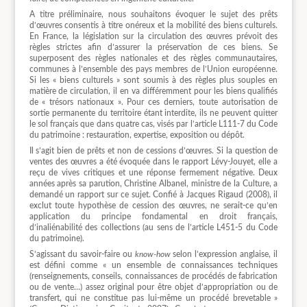
A titre préliminaire, nous souhaitons évoquer le sujet des prêts
d’œuvres consentis à titre onéreux et la mobilité des biens culturels.
En France, la législation sur la circulation des œuvres prévoit des
règles strictes afin d’assurer la préservation de ces biens. Se
superposent des règles nationales et des règles communautaires,
communes à l’ensemble des pays membres de l’Union européenne.
Si les « biens culturels » sont soumis à des règles plus souples en
matière de circulation, il en va différemment pour les biens qualifiés
de « trésors nationaux ». Pour ces derniers, toute autorisation de
sortie permanente du territoire étant interdite, ils ne peuvent quitter
le sol français que dans quatre cas, visés par l’article L111-7 du Code
du patrimoine : restauration, expertise, exposition ou dépôt.
Il s’agit bien de prêts et non de cessions d’œuvres. Si la question de
ventes des œuvres a été évoquée dans le rapport Lévy-Jouyet, elle a
reçu de vives critiques et une réponse fermement négative. Deux
années après sa parution, Christine Albanel, ministre de la Culture, a
demandé un rapport sur ce sujet. Confié à Jacques Rigaud (2008), il
exclut toute hypothèse de cession des œuvres, ne serait-ce qu’en
application du principe fondamental en droit français,
d’inaliénabilité des collections (au sens de l’article L451-5 du Code
du patrimoine).
S’agissant du savoir-faire ou
know-how
selon l’expression anglaise, il
est défini comme « un ensemble de connaissances techniques
(renseignements, conseils, connaissances de procédés de fabrication
ou de vente…) assez original pour être objet d’appropriation ou de
transfert, qui ne constitue pas lui-même un procédé brevetable »