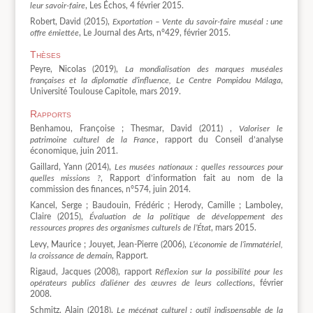
leur savoir-faire
, Les Échos, 4 février 2015.
Robert, David (2015),
Exportation – Vente du savoir-faire muséal : une
offre émiettée
, Le Journal des Arts, n°429, février 2015.
Thèses
Peyre, Nicolas (2019),
La mondialisation des marques muséales
françaises et la diplomatie d’influence, Le Centre Pompidou Málaga
,
Université Toulouse Capitole, mars 2019.
Rapports
Benhamou, Françoise ; Thesmar, David (2011) ,
Valoriser le
patrimoine culturel de la France
, rapport du Conseil d’analyse
économique, juin 2011.
Gaillard, Yann (2014),
Les musées nationaux : quelles ressources pour
quelles missions ?
, Rapport d’information fait au nom de la
commission des finances, n°574, juin 2014.
Kancel, Serge ; Baudouin, Frédéric ; Herody, Camille ; Lamboley,
Claire (2015),
Évaluation de la politique de développement des
ressources propres des organismes culturels de l’État
, mars 2015.
Levy, Maurice ; Jouyet, Jean-Pierre (2006),
L’économie de l’immatériel,
la croissance de demain
, Rapport.
Rigaud, Jacques (2008), rapport
Réflexion sur la possibilité pour les
opérateurs publics d’aliéner des œuvres de leurs collections
, février
2008.
Schmitz, Alain (2018),
Le mécénat culturel : outil indispensable de la