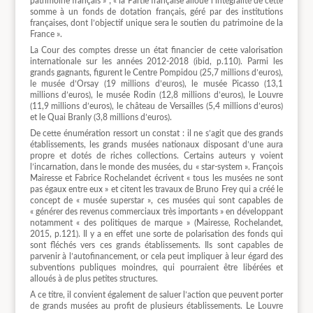
patrimoine français » ; « la Partie française alloue l’intégralité de cette
somme à un fonds de dotation français, géré par des institutions
françaises, dont l’objectif unique sera le soutien du patrimoine de la
France ».
La Cour des comptes dresse un état financier de cette valorisation
internationale sur les années 2012-2018 (ibid, p.110). Parmi les
grands gagnants, figurent le Centre Pompidou (25,7 millions d’euros),
le musée d’Orsay (19 millions d’euros), le musée Picasso (13,1
millions d’euros), le musée Rodin (12,8 millions d’euros), le Louvre
(11,9 millions d’euros), le château de Versailles (5,4 millions d’euros)
et le Quai Branly (3,8 millions d’euros).
De cette énumération ressort un constat : il ne s’agit que des grands
établissements, les grands musées nationaux disposant d’une aura
propre et dotés de riches collections. Certains auteurs y voient
l’incarnation, dans le monde des musées, du « star-system ». François
Mairesse et Fabrice Rochelandet écrivent « tous les musées ne sont
pas égaux entre eux » et citent les travaux de Bruno Frey qui a créé le
concept de « musée superstar », ces musées qui sont capables de
« générer des revenus commerciaux très importants » en développant
notamment « des politiques de marque » (Mairesse, Rochelandet,
2015, p.121). Il y a en effet une sorte de polarisation des fonds qui
sont fléchés vers ces grands établissements. Ils sont capables de
parvenir à l’autofinancement, or cela peut impliquer à leur égard des
subventions publiques moindres, qui pourraient être libérées et
alloués à de plus petites structures.
A ce titre, il convient également de saluer l’action que peuvent porter
de grands musées au profit de plusieurs établissements. Le Louvre