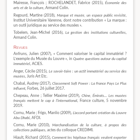
Mairesse, François ; ROCHELANDET, Fabrice (2015),
Économie des
arts et de la culture
, Armand Colin.
Regourd, Martine (2018),
Marque et musée, un espace public revisité
,
Institut Universitaire Varenne, dont notre contribution « La marque :
un outil juridique au service des musées ».
Tobelem, Jean-Michel (2016),
La gestion des institutions culturelles
,
Armand Colin.
Revues
Anfruns, Julien (2007), « Comment valoriser le capital immatériel ?
L’exemple du Musée du Louvre », in
Quatre questions autour du capital
immatériel
, ACIES.
Anger, Cécile (2015),
Le savoir-faire : un actif immatériel au service des
musées
, Juris Art Etc.
Chabal, Audrey (2017),
Classement Soft Power : La France Pays Le Plus
Influent
, Forbes, 26 juillet 2017.
Chepeau, Anne ; Tellier Maxime (2019),
Chine, Émirats… Les musées
français mettent le cap à l’international
, France culture, 5 novembre
2019.
Cornu, Marie ; Frigo, Manlio (2009),
L’accord portant création du Louvre
Abu Dhabi
, AFDI.
Cornu, Marie (2010),
Marchandisation de la culture, à propos des
collections publiques
, actes du colloque CREDIMI.
Hiault, Richard (2015),
Comment les hôpitaux français veulent exporter