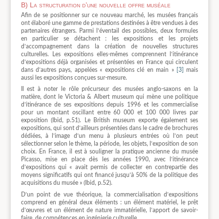
B) La structuration d’une nouvelle offre muséale
Afin de se positionner sur ce nouveau marché, les musées français
ont élaboré une gamme de prestations destinées à être vendues à des
partenaires étrangers. Parmi l’éventail des possibles, deux formules
en particulier se détachent : les expositions et les projets
d’accompagnement dans la création de nouvelles structures
culturelles. Les expositions elles-mêmes comprennent l’itinérance
d’expositions déjà organisées et présentées en France qui circulent
dans d’autres pays, appelées « expositions clé en main »
[3]
mais
aussi les expositions conçues sur-mesure.
Il est à noter le rôle précurseur des musées anglo-saxons en la
matière, dont le Victoria & Albert museum qui mène une politique
d’itinérance de ses expositions depuis 1996 et les commercialise
pour un montant oscillant entre 60 000 et 100 000 livres par
exposition (Ibid, p.51). Le British museum exporte également ses
expositions, qui sont d’ailleurs présentées dans le cadre de brochures
dédiées, à l’image d’un menu à plusieurs entrées où l’on peut
sélectionner selon le thème, la période, les objets, l’exposition de son
choix. En France, il est à souligner la pratique ancienne du musée
Picasso, mise en place dès les années 1990, avec l’itinérance
d’expositions qui « avait permis de collecter en contrepartie des
moyens significatifs qui ont financé jusqu’à 50% de la politique des
acquisitions du musée » (Ibid, p.52).
D’un point de vue théorique, la commercialisation d’expositions
comprend en général deux éléments : un élément matériel, le prêt
d’œuvres et un élément de nature immatérielle, l’apport de savoir-
faire, de compétences en ingénierie culturelle.