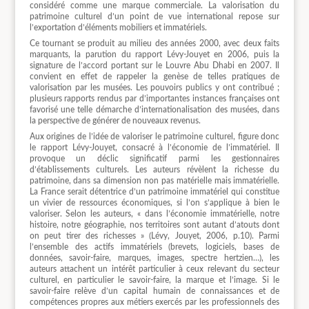
considéré comme une marque commerciale. La valorisation du
patrimoine culturel d’un point de vue international repose sur
l’exportation d’éléments mobiliers et immatériels.
Ce tournant se produit au milieu des années 2000, avec deux faits
marquants, la parution du rapport Lévy-Jouyet en 2006, puis la
signature de l’accord portant sur le Louvre Abu Dhabi en 2007. Il
convient en effet de rappeler la genèse de telles pratiques de
valorisation par les musées. Les pouvoirs publics y ont contribué ;
plusieurs rapports rendus par d’importantes instances françaises ont
favorisé une telle démarche d’internationalisation des musées, dans
la perspective de générer de nouveaux revenus.
Aux origines de l’idée de valoriser le patrimoine culturel, figure donc
le rapport Lévy-Jouyet, consacré à l’économie de l’immatériel. Il
provoque un déclic significatif parmi les gestionnaires
d’établissements culturels. Les auteurs révèlent la richesse du
patrimoine, dans sa dimension non pas matérielle mais immatérielle.
La France serait détentrice d’un patrimoine immatériel qui constitue
un vivier de ressources économiques, si l’on s’applique à bien le
valoriser. Selon les auteurs, « dans l’économie immatérielle, notre
histoire, notre géographie, nos territoires sont autant d’atouts dont
on peut tirer des richesses » (Lévy, Jouyet, 2006, p.10). Parmi
l’ensemble des actifs immatériels (brevets, logiciels, bases de
données, savoir-faire, marques, images, spectre hertzien…), les
auteurs attachent un intérêt particulier à ceux relevant du secteur
culturel, en particulier le savoir-faire, la marque et l’image. Si le
savoir-faire relève d’un capital humain de connaissances et de
compétences propres aux métiers exercés par les professionnels des