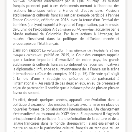
Festivals
. Sollicités directement par le Quai d’Orsay, les musées
français prennent part à ces événements mettant à l’honneur des
relations historiques entre la France et d’autres pays. Plusieurs
établissements culturels français ont par exemple participé à l’année
France-Colombie, célébrée en 2016, avec la tenue d’un Festival des
Lumières (de Lyon) exporté à Bogota et l’organisation, par le musée
de Cluny, de l’exposition
Art et nature au Moyen-Âge
, accueillie par le
Musée national de Colombie. Par leurs actions à l’étranger, les
musées s’inscrivent dans la politique de diffusion menée et
encouragée par l’Etat français.
Dans son rapport
La valorisation internationale de l’ingénierie et des
marques culturelles
, publié en 2019, la Cour des comptes rappelle
que « facteur important d’attractivité de notre pays, les grands
établissements culturels français contribuent de façon significative à
la diplomatie d’influence et au rayonnement de la France sur la scène
internationale » (Cour des comptes, 2019, p. 15). Elle note qu’il s’agit
à la fois d’une « stratégie de présence et de partenariat à
l’international ». Au regard de ces deux enjeux, enjeu de présence et
enjeu de partenariat, il semble que la balance pèse de plus en plus en
faveur du second.
En effet, depuis quelques années, apparaît une évolution dans la
politique d’expansion des musées français avec la mise en place de
nouvelles formes de collaborations internationales. Un changement
e
s’est manifesté au tournant du XXI
siècle. Si auparavant il s’agissait
principalement de participer à la dissémination de la culture et de la
langue françaises dans le monde, dorénavant il s’agit également de
mettre en valeur le patrimoine culturel français en tant que tel, en