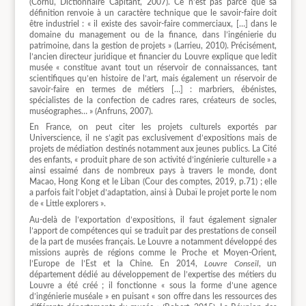
(Cornu, Dictionnaire Capitant, 2007). Ce n’est pas parce que sa
définition renvoie à un caractère technique que le savoir-faire doit
être industriel : « il existe des savoir-faire commerciaux, […] dans le
domaine du management ou de la finance, dans l’ingénierie du
patrimoine, dans la gestion de projets » (Larrieu, 2010). Précisément,
l’ancien directeur juridique et financier du Louvre explique que ledit
musée « constitue avant tout un réservoir de connaissances, tant
scientifiques qu’en histoire de l’art, mais également un réservoir de
savoir-faire en termes de métiers […] : marbriers, ébénistes,
spécialistes de la confection de cadres rares, créateurs de socles,
muséographes… » (Anfruns, 2007).
En France, on peut citer les projets culturels exportés par
Universcience, il ne s’agit pas exclusivement d’expositions mais de
projets de médiation destinés notamment aux jeunes publics. La Cité
des enfants, « produit phare de son activité d’ingénierie culturelle » a
ainsi essaimé dans de nombreux pays à travers le monde, dont
Macao, Hong Kong et le Liban (Cour des comptes, 2019, p.71) ; elle
a parfois fait l’objet d’adaptation, ainsi à Dubaï le projet porte le nom
de « Little explorers ».
Au-delà de l’exportation d’expositions, il faut également signaler
l’apport de compétences qui se traduit par des prestations de conseil
de la part de musées français. Le Louvre a notamment développé des
missions auprès de régions comme le Proche et Moyen-Orient,
l’Europe de l’Est et la Chine. En 2014,
Louvre Conseil
, un
département dédié au développement de l’expertise des métiers du
Louvre a été créé ; il fonctionne « sous la forme d’une agence
d’ingénierie muséale » en puisant « son offre dans les ressources des