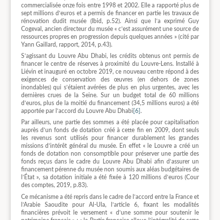
commercialisée onze fois entre 1998 et 2002. Elle a rapporté plus de
sept millions d’euros et a permis de financer en partie les travaux de
rénovation dudit musée (Ibid, p.52). Ainsi que l’a exprimé Guy
Cogeval, ancien directeur du musée « c’est assurément une source de
ressources propres en progression depuis quelques années » (cité par
Yann Gaillard, rapport, 2014, p.43).
S’agissant du Louvre Abu Dhabi, les crédits obtenus ont permis de
financer le centre de réserves à proximité du Louvre-Lens. Installé à
Liévin et inauguré en octobre 2019, ce nouveau centre répond à des
exigences de conservation des œuvres (en dehors de zones
inondables) qui s’étaient avérées de plus en plus urgentes, avec les
dernières crues de la Seine. Sur un budget total de 60 millions
d’euros, plus de la moitié du financement (34,5 millions euros) a été
apportée par l’accord du Louvre Abu Dhabi
[6]
.
Par ailleurs, une partie des sommes a été placée pour capitalisation
auprès d’un fonds de dotation créé à cette fin en 2009, dont seuls
les revenus sont utilisés pour financer durablement les grandes
missions d’intérêt général du musée. En effet « le Louvre a créé un
fonds de dotation non consomptible pour préserver une partie des
fonds reçus dans le cadre du Louvre Abu Dhabi afin d’assurer un
financement pérenne du musée non soumis aux aléas budgétaires de
l’État », sa dotation initiale a été fixée à 120 millions d’euros (Cour
des comptes, 2019, p.83).
Ce mécanisme a été repris dans le cadre de l’accord entre la France et
l’Arabie Saoudite pour Al-Ula, l’article 6, fixant les modalités
financières prévoit le versement « d’une somme pour soutenir le