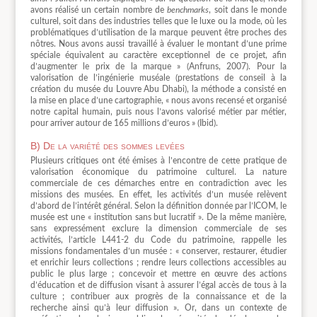
avons réalisé un certain nombre de
benchmarks
, soit dans le monde
culturel, soit dans des industries telles que le luxe ou la mode, où les
problématiques d’utilisation de la marque peuvent être proches des
nôtres. Nous avons aussi travaillé à évaluer le montant d’une prime
spéciale équivalent au caractère exceptionnel de ce projet, afin
d’augmenter le prix de la marque » (Anfruns, 2007). Pour la
valorisation de l’ingénierie muséale (prestations de conseil à la
création du musée du Louvre Abu Dhabi), la méthode a consisté en
la mise en place d’une cartographie, « nous avons recensé et organisé
notre capital humain, puis nous l’avons valorisé métier par métier,
pour arriver autour de 165 millions d’euros » (Ibid).
B) De la variété des sommes levées
Plusieurs critiques ont été émises à l’encontre de cette pratique de
valorisation économique du patrimoine culturel. La nature
commerciale de ces démarches entre en contradiction avec les
missions des musées. En effet, les activités d’un musée relèvent
d’abord de l’intérêt général. Selon la définition donnée par l’ICOM, le
musée est une « institution sans but lucratif ». De la même manière,
sans expressément exclure la dimension commerciale de ses
activités, l’article L441-2 du Code du patrimoine, rappelle les
missions fondamentales d’un musée : « conserver, restaurer, étudier
et enrichir leurs collections ; rendre leurs collections accessibles au
public le plus large ; concevoir et mettre en œuvre des actions
d’éducation et de diffusion visant à assurer l’égal accès de tous à la
culture ; contribuer aux progrès de la connaissance et de la
recherche ainsi qu’à leur diffusion ». Or, dans un contexte de