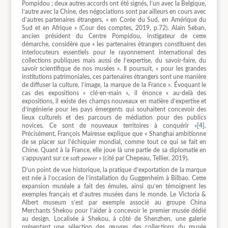
Pompidou ; deux autres accords ont été signés, l’un avec la Belgique,
l’autre avec la Chine, des négociations sont par ailleurs en cours avec
d’autres partenaires étrangers, « en Corée du Sud, en Amérique du
Sud et en Afrique » (Cour des comptes, 2019, p.72). Alain Seban,
ancien président du Centre Pompidou, instigateur de cette
démarche, considère que « les partenaires étrangers constituent des
interlocuteurs essentiels pour le rayonnement international des
collections publiques mais aussi de l’expertise, du savoir-faire, du
savoir scientifique de nos musées ». Il poursuit, « pour les grandes
institutions patrimoniales, ces partenaires étrangers sont une manière
de diffuser la culture, l’image, la marque de la France ». Évoquant le
cas des expositions « clé-en-main », il énonce « au-delà des
expositions, il existe des champs nouveaux en matière d’expertise et
d’ingénierie pour les pays émergents qui souhaitent concevoir des
lieux culturels et des parcours de médiation pour des publics
novices. Ce sont de nouveaux territoires à conquérir »
[4]
.
Précisément, François Mairesse explique que « Shanghai ambitionne
de se placer sur l’échiquier mondial, comme tout ce qui se fait en
Chine. Quant à la France, elle joue là une partie de sa diplomatie en
s’appuyant sur ce
soft power
» (cité par Chepeau, Tellier, 2019).
D’un point de vue historique, la pratique d’exportation de la marque
est née à l’occasion de l’installation du Guggenheim à Bilbao. Cette
expansion muséale a fait des émules, ainsi qu’en témoignent les
exemples français et d’autres musées dans le monde. Le Victoria &
Albert museum s’est par exemple associé au groupe China
Merchants Shekou pour l’aider à concevoir le premier musée dédié
au design. Localisée à Shekou, à côté de Shenzhen, une galerie
présentant une sélection des œuvres des collections du musée