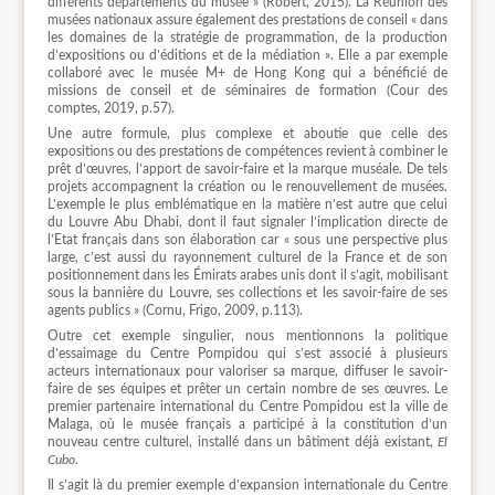
différents départements du musée » (Robert, 2015). La Réunion des
musées nationaux assure également des prestations de conseil « dans
les domaines de la stratégie de programmation, de la production
d’expositions ou d’éditions et de la médiation ». Elle a par exemple
collaboré avec le musée M+ de Hong Kong qui a bénéficié de
missions de conseil et de séminaires de formation (Cour des
comptes, 2019, p.57).
Une autre formule, plus complexe et aboutie que celle des
expositions ou des prestations de compétences revient à combiner le
prêt d’œuvres, l’apport de savoir-faire et la marque muséale. De tels
projets accompagnent la création ou le renouvellement de musées.
L’exemple le plus emblématique en la matière n’est autre que celui
du Louvre Abu Dhabi, dont il faut signaler l’implication directe de
l’Etat français dans son élaboration car « sous une perspective plus
large, c’est aussi du rayonnement culturel de la France et de son
positionnement dans les Émirats arabes unis dont il s’agit, mobilisant
sous la bannière du Louvre, ses collections et les savoir-faire de ses
agents publics » (Cornu, Frigo, 2009, p.113).
Outre cet exemple singulier, nous mentionnons la politique
d’essaimage du Centre Pompidou qui s’est associé à plusieurs
acteurs internationaux pour valoriser sa marque, diffuser le savoir-
faire de ses équipes et prêter un certain nombre de ses œuvres. Le
premier partenaire international du Centre Pompidou est la ville de
Malaga, où le musée français a participé à la constitution d’un
nouveau centre culturel, installé dans un bâtiment déjà existant,
El
Cubo
.
Il s’agit là du premier exemple d’expansion internationale du Centre