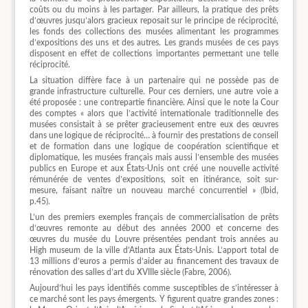
coûts ou du moins à les partager. Par ailleurs, la pratique des prêts
d’œuvres jusqu’alors gracieux reposait sur le principe de réciprocité,
les fonds des collections des musées alimentant les programmes
d’expositions des uns et des autres. Les grands musées de ces pays
disposent en effet de collections importantes permettant une telle
réciprocité.
La situation diffère face à un partenaire qui ne possède pas de
grande infrastructure culturelle. Pour ces derniers, une autre voie a
été proposée : une contrepartie financière. Ainsi que le note la Cour
des comptes « alors que l’activité internationale traditionnelle des
musées consistait à se prêter gracieusement entre eux des œuvres
dans une logique de réciprocité… à fournir des prestations de conseil
et de formation dans une logique de coopération scientifique et
diplomatique, les musées français mais aussi l’ensemble des musées
publics en Europe et aux États-Unis ont créé une nouvelle activité
rémunérée de ventes d’expositions, soit en itinérance, soit sur-
mesure, faisant naître un nouveau marché concurrentiel » (Ibid,
p.45).
L’un des premiers exemples français de commercialisation de prêts
d’œuvres remonte au début des années 2000 et concerne des
œuvres du musée du Louvre présentées pendant trois années au
High museum de la ville d’Atlanta aux États-Unis. L’apport total de
13 millions d’euros a permis d’aider au financement des travaux de
rénovation des salles d’art du XVIIIe siècle (Fabre, 2006).
Aujourd’hui les pays identifiés comme susceptibles de s’intéresser à
ce marché sont les pays émergents. Y figurent quatre grandes zones :