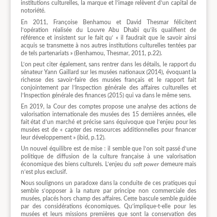
institutions culturelles, la marque et l’image relèvent d’un capital de
notoriété.
En 2011, Françoise Benhamou et David Thesmar félicitent
l’opération réalisée du Louvre Abu Dhabi qu’ils qualifient de
référence et insistent sur le fait qu’ « il faudrait que le savoir ainsi
acquis se transmette à nos autres institutions culturelles tentées par
de tels partenariats » (Benhamou, Thesmar, 2011, p.22).
L’on peut citer également, sans rentrer dans les détails, le rapport du
sénateur Yann Gaillard sur les musées nationaux (2014), évoquant la
richesse des savoir-faire des musées français et le rapport fait
conjointement par l’Inspection générale des affaires culturelles et
l’Inspection générale des finances (2015) qui va dans le même sens.
En 2019, la Cour des comptes propose une analyse des actions de
valorisation internationale des musées des 15 dernières années, elle
fait état d’un marché et précise sans équivoque que l’enjeu pour les
musées est de « capter des ressources additionnelles pour financer
leur développement » (ibid, p.12).
Un nouvel équilibre est de mise : il semble que l’on soit passé d’une
politique de diffusion de la culture française à une valorisation
économique des biens culturels. L’enjeu du
soft power
demeure mais
n’est plus exclusif.
Nous soulignons un paradoxe dans la conduite de ces pratiques qui
semble s’opposer à la nature par principe non commerciale des
musées, placés hors champ des affaires. Cette bascule semble guidée
par des considérations économiques. Qu’implique-t-elle pour les
musées et leurs missions premières que sont la conservation des