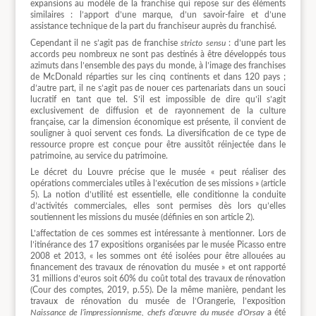
expansions au modèle de la franchise qui repose sur des éléments
similaires : l’apport d’une marque, d’un savoir-faire et d’une
assistance technique de la part du franchiseur auprès du franchisé.
Cependant il ne s’agit pas de franchise
stricto sensu
: d’une part les
accords peu nombreux ne sont pas destinés à être développés tous
azimuts dans l’ensemble des pays du monde, à l’image des franchises
de McDonald réparties sur les cinq continents et dans 120 pays ;
d’autre part, il ne s’agit pas de nouer ces partenariats dans un souci
lucratif en tant que tel. S’il est impossible de dire qu’il s’agit
exclusivement de diffusion et de rayonnement de la culture
française, car la dimension économique est présente, il convient de
souligner à quoi servent ces fonds. La diversification de ce type de
ressource propre est conçue pour être aussitôt réinjectée dans le
patrimoine, au service du patrimoine.
Le décret du Louvre précise que le musée « peut réaliser des
opérations commerciales utiles à l’exécution de ses missions » (article
5). La notion d’utilité est essentielle, elle conditionne la conduite
d’activités commerciales, elles sont permises dès lors qu’elles
soutiennent les missions du musée (définies en son article 2).
L’affectation de ces sommes est intéressante à mentionner. Lors de
l’itinérance des 17 expositions organisées par le musée Picasso entre
2008 et 2013, « les sommes ont été isolées pour être allouées au
financement des travaux de rénovation du musée » et ont rapporté
31 millions d’euros soit 60% du coût total des travaux de rénovation
(Cour des comptes, 2019, p.55). De la même manière, pendant les
travaux de rénovation du musée de l’Orangerie, l’exposition
Naissance de l’impressionnisme, chefs d’œuvre du musée d’Orsay
a été