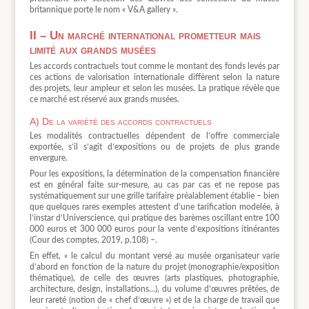
britannique porte le nom « V&A gallery ».
II – Un marché international prometteur mais
limité aux grands musées
Les accords contractuels tout comme le montant des fonds levés par
ces actions de valorisation internationale diffèrent selon la nature
des projets, leur ampleur et selon les musées. La pratique révèle que
ce marché est réservé aux grands musées.
A) De la variété des accords contractuels
Les modalités contractuelles dépendent de l’offre commerciale
exportée, s’il s’agit d’expositions ou de projets de plus grande
envergure.
Pour les expositions, la détermination de la compensation financière
est en général faite sur-mesure, au cas par cas et ne repose pas
systématiquement sur une grille tarifaire préalablement établie – bien
que quelques rares exemples attestent d’une tarification modelée, à
l’instar d’Universcience, qui pratique des barèmes oscillant entre 100
000 euros et 300 000 euros pour la vente d’expositions itinérantes
(Cour des comptes, 2019, p.108) –.
En effet, « le calcul du montant versé au musée organisateur varie
d’abord en fonction de la nature du projet (monographie/exposition
thématique), de celle des œuvres (arts plastiques, photographie,
architecture, design, installations…), du volume d’œuvres prêtées, de
leur rareté (notion de « chef d’œuvre ») et de la charge de travail que