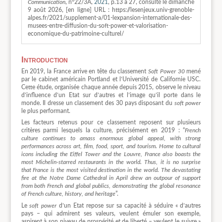
Communication
, n°22/3A,
2021
, p.13 à 27, consulté le dimanche
9 août 2026, [en ligne] URL : https://lesenjeux.univ-grenoble-
alpes.fr/2021/supplement-a/01-lexpansion-internationale-des-
musees-entre-diffusion-du-soft-power-et-valorisation-
economique-du-patrimoine-culturel/
Introduction
En 2019, la France arrive en tête du classement
Soft Power 30
mené
par le cabinet américain Portland et l’Université de Californie USC.
Cette étude, organisée chaque année depuis 2015, observe le niveau
d’influence d’un Etat sur d’autres et l’image qu’il porte dans le
monde. Il dresse un classement des 30 pays disposant du
soft power
le plus performant.
Les facteurs retenus pour ce classement reposent sur plusieurs
critères parmi lesquels la culture, précisément en 2019 : “
French
culture continues to amass enormous global appeal, with strong
performances across art, film, food, sport, and tourism.
Home to cultural
icons including the Eiffel Tower and the Louvre, France also boasts the
most Michelin-starred restaurants in the world. Thus, it is no surprise
that France is the most visited destination in the world. The devastating
fire at the Notre Dame Cathedral in April drew an outpour of support
from both French and global publics, demonstrating the global resonance
of French culture, history, and heritage
”.
Le
soft power
d’un Etat repose sur sa capacité à séduire « d’autres
pays – qui admirent ses valeurs, veulent émuler son exemple,
aspirent à son niveau de prospérité et de liberté – veulent le suivre »