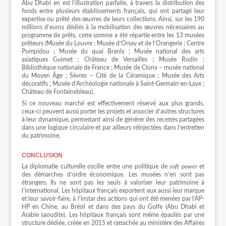
Abu Dhabi en est l’illustration parfaite, à travers la distribution des
fonds entre plusieurs établissements français, qui ont partagé leur
expertise ou prêté des œuvres de leurs collections. Ainsi, sur les 190
millions d’euros dédiés à la mobilisation des œuvres nécessaires au
programme de prêts, cette somme a été répartie entre les 13 musées
prêteurs (Musée du Louvre ; Musée d’Orsay et de l’Orangerie ; Centre
Pompidou ; Musée du quai Branly ; Musée national des arts
asiatiques Guimet ; Château de Versailles ; Musée Rodin ;
Bibliothèque nationale de France ; Musée de Cluny – musée national
du Moyen Âge ; Sèvres – Cité de la Céramique ; Musée des Arts
décoratifs ; Musée d’Archéologie nationale à Saint-Germain-en-Laye ;
Château de Fontainebleau).
Si ce nouveau marché est effectivement réservé aux plus grands,
ceux-ci peuvent aussi porter les projets et associer d’autres structures
à leur dynamique, permettant ainsi de générer des recettes partagées
dans une logique circulaire et par ailleurs réinjectées dans l’entretien
du patrimoine.
conclusion
La diplomatie culturelle oscille entre une politique de
soft power
et
des démarches d’ordre économique. Les musées n’en sont pas
étrangers. Ils ne sont pas les seuls à valoriser leur patrimoine à
l’international. Les hôpitaux français exportent eux aussi leur marque
et leur savoir-faire, à l’instar des actions qui ont été menées par l’AP-
HP en Chine, au Brésil et dans des pays du Golfe (Abu Dhabi et
Arabie saoudite). Les hôpitaux français sont même épaulés par une
structure dédiée, créée en 2015 et rattachée au ministère des Affaires