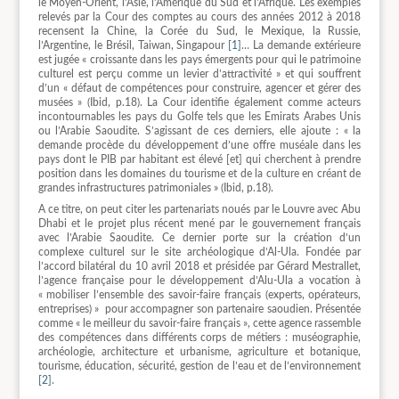
le Moyen-Orient, l’Asie, l’Amérique du Sud et l’Afrique. Les exemples
relevés par la Cour des comptes au cours des années 2012 à 2018
recensent la Chine, la Corée du Sud, le Mexique, la Russie,
l’Argentine, le Brésil, Taiwan, Singapour
[1]
… La demande extérieure
est jugée « croissante dans les pays émergents pour qui le patrimoine
culturel est perçu comme un levier d’attractivité » et qui souffrent
d’un « défaut de compétences pour construire, agencer et gérer des
musées » (Ibid, p.18). La Cour identifie également comme acteurs
incontournables les pays du Golfe tels que les Emirats Arabes Unis
ou l’Arabie Saoudite. S’agissant de ces derniers, elle ajoute : « la
demande procède du développement d’une offre muséale dans les
pays dont le PIB par habitant est élevé [et] qui cherchent à prendre
position dans les domaines du tourisme et de la culture en créant de
grandes infrastructures patrimoniales » (Ibid, p.18).
A ce titre, on peut citer les partenariats noués par le Louvre avec Abu
Dhabi et le projet plus récent mené par le gouvernement français
avec l’Arabie Saoudite. Ce dernier porte sur la création d’un
complexe culturel sur le site archéologique d’Al-Ula. Fondée par
l’accord bilatéral du 10 avril 2018 et présidée par Gérard Mestrallet,
l’agence française pour le développement d’Alu-Ula a vocation à
« mobiliser l’ensemble des savoir-faire français (experts, opérateurs,
entreprises) » pour accompagner son partenaire saoudien. Présentée
comme « le meilleur du savoir-faire français », cette agence rassemble
des compétences dans différents corps de métiers : muséographie,
archéologie, architecture et urbanisme, agriculture et botanique,
tourisme, éducation, sécurité, gestion de l’eau et de l’environnement
[2]
.