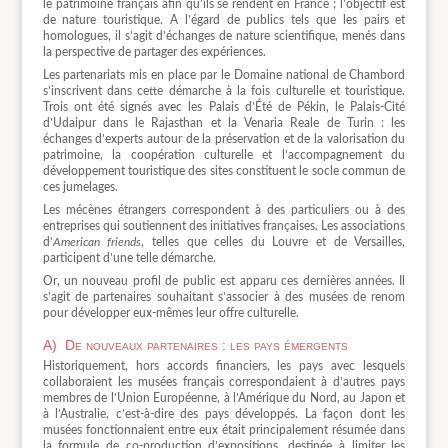
le patrimoine français afin qu’ils se rendent en France ; l’objectif est
de nature touristique. A l’égard de publics tels que les pairs et
homologues, il s’agit d’échanges de nature scientifique, menés dans
la perspective de partager des expériences.
Les partenariats mis en place par le Domaine national de Chambord
s’inscrivent dans cette démarche à la fois culturelle et touristique.
Trois ont été signés avec les Palais d’Été de Pékin, le Palais-Cité
d’Udaipur dans le Rajasthan et la Venaria Reale de Turin : les
échanges d’experts autour de la préservation et de la valorisation du
patrimoine, la coopération culturelle et l’accompagnement du
développement touristique des sites constituent le socle commun de
ces jumelages.
Les mécènes étrangers correspondent à des particuliers ou à des
entreprises qui soutiennent des initiatives françaises. Les associations
d’
American friends
, telles que celles du Louvre et de Versailles,
participent d’une telle démarche.
Or, un nouveau profil de public est apparu ces dernières années. Il
s’agit de partenaires souhaitant s’associer à des musées de renom
pour développer eux-mêmes leur offre culturelle.
A) De nouveaux partenaires : les pays émergents
Historiquement, hors accords financiers, les pays avec lesquels
collaboraient les musées français correspondaient à d’autres pays
membres de l’Union Européenne, à l’Amérique du Nord, au Japon et
à l’Australie, c’est-à-dire des pays développés. La façon dont les
musées fonctionnaient entre eux était principalement résumée dans
la formule de co-production d’expositions, destinée à limiter les