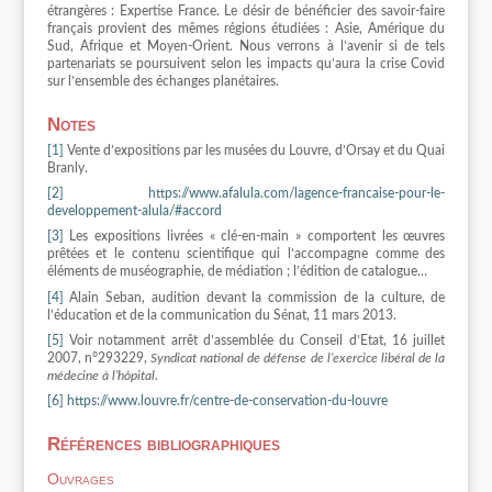
étrangères : Expertise France. Le désir de bénéficier des savoir-faire
français provient des mêmes régions étudiées : Asie, Amérique du
Sud, Afrique et Moyen-Orient. Nous verrons à l’avenir si de tels
partenariats se poursuivent selon les impacts qu’aura la crise Covid
sur l’ensemble des échanges planétaires.
Notes
[1]
Vente d’expositions par les musées du Louvre, d’Orsay et du Quai
Branly.
[2]
https://www.afalula.com/lagence-francaise-pour-le-
developpement-alula/#accord
[3]
Les expositions livrées « clé-en-main » comportent les œuvres
prêtées et le contenu scientifique qui l’accompagne comme des
éléments de muséographie, de médiation ; l’édition de catalogue…
[4]
Alain Seban, audition devant la commission de la culture, de
l’éducation et de la communication du Sénat, 11 mars 2013.
[5]
Voir notamment arrêt d’assemblée du Conseil d’Etat, 16 juillet
2007, n°293229,
Syndicat national de défense de l’exercice libéral de la
médecine à l’hôpital
.
[6]
https://www.louvre.fr/centre-de-conservation-du-louvre
Références bibliographiques
Ouvrages