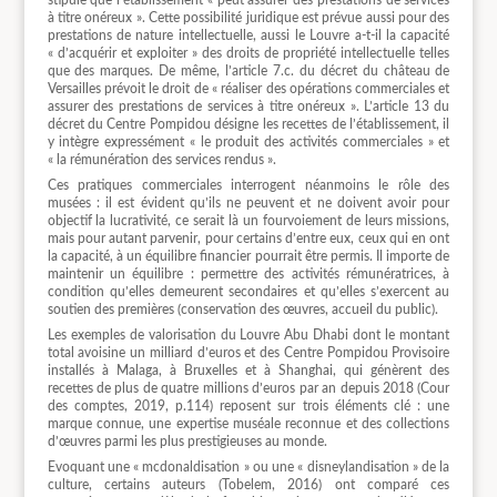
à titre onéreux ». Cette possibilité juridique est prévue aussi pour des
prestations de nature intellectuelle, aussi le Louvre a-t-il la capacité
« d’acquérir et exploiter » des droits de propriété intellectuelle telles
que des marques. De même, l’article 7.c. du décret du château de
Versailles prévoit le droit de « réaliser des opérations commerciales et
assurer des prestations de services à titre onéreux ». L’article 13 du
décret du Centre Pompidou désigne les recettes de l’établissement, il
y intègre expressément « le produit des activités commerciales » et
« la rémunération des services rendus ».
Ces pratiques commerciales interrogent néanmoins le rôle des
musées : il est évident qu’ils ne peuvent et ne doivent avoir pour
objectif la lucrativité, ce serait là un fourvoiement de leurs missions,
mais pour autant parvenir, pour certains d’entre eux, ceux qui en ont
la capacité, à un équilibre financier pourrait être permis. Il importe de
maintenir un équilibre : permettre des activités rémunératrices, à
condition qu’elles demeurent secondaires et qu’elles s’exercent au
soutien des premières (conservation des œuvres, accueil du public).
Les exemples de valorisation du Louvre Abu Dhabi dont le montant
total avoisine un milliard d’euros et des Centre Pompidou Provisoire
installés à Malaga, à Bruxelles et à Shanghai, qui génèrent des
recettes de plus de quatre millions d’euros par an depuis 2018 (Cour
des comptes, 2019, p.114) reposent sur trois éléments clé : une
marque connue, une expertise muséale reconnue et des collections
d’œuvres parmi les plus prestigieuses au monde.
Evoquant une « mcdonaldisation » ou une « disneylandisation » de la
culture, certains auteurs (Tobelem, 2016) ont comparé ces