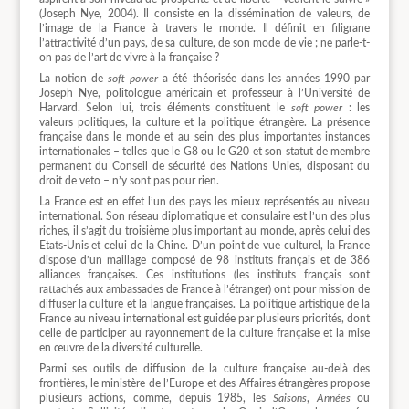
(Joseph Nye, 2004). Il consiste en la dissémination de valeurs, de
l’image de la France à travers le monde. Il définit en filigrane
l’attractivité d’un pays, de sa culture, de son mode de vie ; ne parle-t-
on pas de l’art de vivre à la française ?
La notion de
soft power
a été théorisée dans les années 1990 par
Joseph Nye, politologue américain et professeur à l’Université de
Harvard. Selon lui, trois éléments constituent le
soft power
: les
valeurs politiques, la culture et la politique étrangère. La présence
française dans le monde et au sein des plus importantes instances
internationales – telles que le G8 ou le G20 et son statut de membre
permanent du Conseil de sécurité des Nations Unies, disposant du
droit de veto – n’y sont pas pour rien.
La France est en effet l’un des pays les mieux représentés au niveau
international. Son réseau diplomatique et consulaire est l’un des plus
riches, il s’agit du troisième plus important au monde, après celui des
Etats-Unis et celui de la Chine. D’un point de vue culturel, la France
dispose d’un maillage composé de 98 instituts français et de 386
alliances françaises. Ces institutions (les instituts français sont
rattachés aux ambassades de France à l’étranger) ont pour mission de
diffuser la culture et la langue françaises. La politique artistique de la
France au niveau international est guidée par plusieurs priorités, dont
celle de participer au rayonnement de la culture française et la mise
en œuvre de la diversité culturelle.
Parmi ses outils de diffusion de la culture française au-delà des
frontières, le ministère de l’Europe et des Affaires étrangères propose
plusieurs actions, comme, depuis 1985, les
Saisons
,
Années
ou