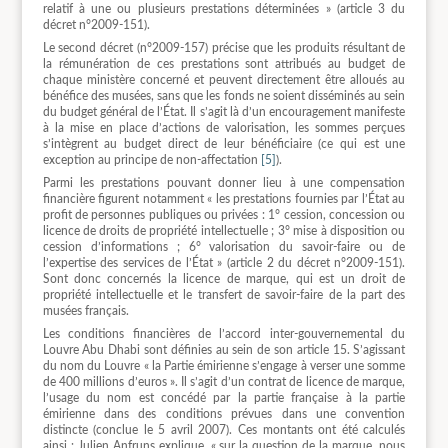
relatif à une ou plusieurs prestations déterminées » (article 3 du
décret n°2009-151).
Le second décret (n°2009-157) précise que les produits résultant de
la rémunération de ces prestations sont attribués au budget de
chaque ministère concerné et peuvent directement être alloués au
bénéfice des musées, sans que les fonds ne soient disséminés au sein
du budget général de l’État. Il s’agit là d’un encouragement manifeste
à la mise en place d’actions de valorisation, les sommes perçues
s’intègrent au budget direct de leur bénéficiaire (ce qui est une
exception au principe de non-affectation
[5]
).
Parmi les prestations pouvant donner lieu à une compensation
financière figurent notamment « les prestations fournies par l’État au
profit de personnes publiques ou privées : 1° cession, concession ou
licence de droits de propriété intellectuelle ; 3° mise à disposition ou
cession d’informations ; 6° valorisation du savoir-faire ou de
l’expertise des services de l’État » (article 2 du décret n°2009-151).
Sont donc concernés la licence de marque, qui est un droit de
propriété intellectuelle et le transfert de savoir-faire de la part des
musées français.
Les conditions financières de l’accord inter-gouvernemental du
Louvre Abu Dhabi sont définies au sein de son article 15. S’agissant
du nom du Louvre « la Partie émirienne s’engage à verser une somme
de 400 millions d’euros ». Il s’agit d’un contrat de licence de marque,
l’usage du nom est concédé par la partie française à la partie
émirienne dans des conditions prévues dans une convention
distincte (conclue le 5 avril 2007). Ces montants ont été calculés
ainsi : Julien Anfruns explique, « sur la question de la marque, nous