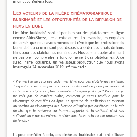
internet au Burkina Faso.
Les acteurs de la filière cinématographique
burkinabè et les opportunités de la diffusion de
films en ligne
Des films burkinabè sont disponibles sur des plateformes en ligne
comme AfricaShows, Tënk, entre autres. En revanche, les enquêtes
de terrain que nous avons menées ont révélé que les professionnels
burkinabè du cinéma sont peu disposés à céder des droits de leurs
films pour des plateformes numériques. Plusieurs enquêtés affirment
ne pas bien comprendre le fonctionnement des plateformes. A ce
sujet, Pierre Rouamba, un réalisateur/producteur que nous avons
interrogé le 24 septembre 2019, affirme ceci :
«
Vraiment je ne veux pas céder mes films pour des plateformes en ligne.
Jusque-là, je ne crois pas aux opportunités dont on parle par rapport à
cette mise en ligne de films burkinabè. Pourquoi je dis ça ? Parce que je
ne vois pas de manière claire, comment je serais rétribué pour le
visionnage de mes films en ligne. Le système de rétribution en fonction
du nombre de visionnages des films ne m’inspire pas confiance. Et le fait
de dire que la présence sur Internet apporte de la visibilité n’est pas
suffisant pour me convaincre à céder mes films, cela ne me procure pas
de fonds
. »
Et pour remédier à cela, des cinéastes burkinabè qui font diffuser