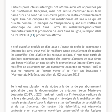
Certains producteurs interrogés ont affirmé avoir été approchés par
des plateformes françaises, mais ont refusé d’envoyer leurs films
parce qu’ils ne sont pas sûrs d’être payés ou d’être convenablement
payés. Une des critiques les plus mentionnées est liée à ce qui est
qualifié comme un manque de transparence quant aux chiffres de
visionnage de leurs films. Parmi les réalisateurs/producteurs
rencontrés faisant la promotion de leurs films en ligne, la responsable
de PILIMPIKU
[11]
production affirme :
«
Moi quand je produis un film, déjà à l’étape du projet je commence à
informer les gens. Pour moi, la meilleure façon actuellement de toucher
les cinéphiles c’est d’utiliser les réseaux sociaux. Il faut faire partie de
plusieurs communautés en fonction des centres d’intérêts et cela donne
une bonne visibilité. En plus de faire la promotion sur internet j’offre aussi
mes films en visionnage sur une plateforme hébergée en France (Tënk) et
cela me rapporte de l’argent même si ce n’est pas beaucoup
»
(Mamounata Nikiéma, entretien du 02 octobre 2019)
Tënk est une plateforme de vidéos à la demande par abonnement
spécialisée dans le documentaire de création. Selon Marie-Eva
Lesaunier (2019, p.226) Tënk est fondé sur l’intégration verticale de
la filière de production des films et «
témoigne de la mobilisation d’un
monde professionnel pour la défense et la réaffirmation de sa légitimité
et de ses frontières. Ce modèle, très éditorialisé, est néanmoins
confronté à un écosystème numérique concurrentiel où des logiques