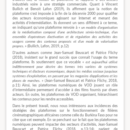
industriels voire à une stratégie commerciale. Quant à Vincent
Bullich et Benoit Lafon (2019), ils affirment que la notion de
plateforme s’est imposée à la fin de la décennie 2000 pour qualifier
des acteurs économiques agissant sur Internet et menant des
activités d’intermédiation. Ils donnent un sens différent à ce terme,
en indiquant qu’une plateforme renvoie à «
un modèle d’organisation
de la médiatisation composé d’une architecture sémio-technique, d’un
ensemble d’opérateurs d’activation et de régulation des activités des
usagers comme des contenus proposés et d’un mode de valorisation
propres
. » (Bullich, Lafon, 2019, p.12)
D’autres auteurs comme Jean-Samuel Beuscart et Patrice Flichy
(2018), insistent sur le grand succès que connait l’usage du terme
plateforme. Ils soutiennent que ce vocable «
est aujourd’hui utilisé
indifféremment pour décrire des formes très variées de systèmes
techniques et d’acteurs économiques, depuis les médias sociaux jusqu’aux
systèmes d’exploitation, en passant par les magasins d’applications et les
places de marches.
» (Jean-Samuel Beuscart et Patrice Flichy, 2018,
p.11) Ainsi, les plateformes numériques de VOD jouent un rôle
d’intermédiaire permettant d’accéder à des films fournis par divers
acteurs. En outre, les plateformes de VOD organisent, hiérarchisent
les contenus pour les rendre accessibles.
Dans le présent travail, nous nous intéressons aux incidences des
stratégies des plateformes sur le fonctionnement de filières
cinématographiques africaines comme celle du Burkina Faso pour ne
citer que cet exemple. En se penchant sur le fait que les plateformes
numériques peuvent impacter des secteurs d’activités, Jean-Samuel
Beuscart et Patrice Flichy (2018, p.13-14) parlent de