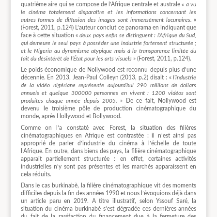
quatrième aire qui se compose de l’Afrique centrale et australe
« a vu
le cinéma totalement disparaître et les informations concernant les
autres formes de diffusion des images sont immensément lacunaires.
»
(Forest, 2011, p.124) L’auteur conclut ce panorama en indiquant que
face à cette situation «
deux pays enfin se distinguent : l’Afrique du Sud,
qui demeure le seul pays à posséder une industrie fortement structurée ;
et le Nigeria au dynamisme atypique mais à la transparence limitée du
fait du désintérêt de l’État pour les arts visuels
» (Forest, 2011, p.124).
Le poids économique de Nollywood est reconnu depuis plus d’une
décennie. En 2013, Jean-Paul Colleyn (2013, p.2) disait : «
l’industrie
de la vidéo nigériane représente aujourd’hui 290 millions de dollars
annuels et quelque 300000 personnes en vivent : 1200 vidéos sont
produites chaque année depuis 2005.
» De ce fait, Nollywood est
devenu le troisième pôle de production cinématographique du
monde, après Hollywood et Bollywood.
Comme on l’a constaté avec Forest, la situation des filières
cinématographiques en Afrique est contrastée : il n’est ainsi pas
approprié de parler d’industrie du cinéma à l’échelle de toute
l’Afrique. En outre, dans biens des pays, la filière cinématographique
apparait partiellement structurée : en effet, certaines activités
industrielles n’y sont pas présentes et les marchés apparaissent en
cela réduits.
Dans le cas burkinabè, la filière cinématographique vit des moments
difficiles depuis la fin des années 1990 et nous l’évoquions déjà dans
un article paru en 2019. A titre illustratif, selon Yssouf Saré, la
situation du cinéma burkinabè s’est dégradée ces dernières années
du fait de la raréfaction du financement due à la fermeture des