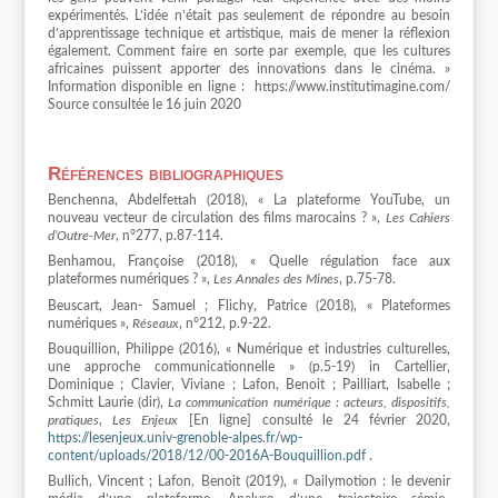
expérimentés. L’idée n’était pas seulement de répondre au besoin
d’apprentissage technique et artistique, mais de mener la réflexion
également. Comment faire en sorte par exemple, que les cultures
africaines puissent apporter des innovations dans le cinéma. »
Information disponible en ligne : https://www.institutimagine.com/
Source consultée le 16 juin 2020
Références bibliographiques
Benchenna, Abdelfettah (2018), « La plateforme YouTube, un
nouveau vecteur de circulation des films marocains ? »,
Les Cahiers
d’Outre-Mer
, n°277, p.87-114.
Benhamou, Françoise (2018), « Quelle régulation face aux
plateformes numériques ? »,
Les Annales des Mines
, p.75-78.
Beuscart, Jean- Samuel ; Flichy, Patrice (2018), « Plateformes
numériques »,
Réseaux
, n°212, p.9-22.
Bouquillion, Philippe (2016), « Numérique et industries culturelles,
une approche communicationnelle » (p.5-19) in Cartellier,
Dominique ; Clavier, Viviane ; Lafon, Benoit ; Pailliart, Isabelle ;
Schmitt Laurie (dir),
La communication numérique : acteurs, dispositifs,
pratiques
,
Les Enjeux
[En ligne] consulté le 24 février 2020,
https://lesenjeux.univ-grenoble-alpes.fr/wp-
content/uploads/2018/12/00-2016A-Bouquillion.pdf
.
Bullich, Vincent ; Lafon, Benoit (2019), « Dailymotion : le devenir