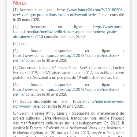
Notes
[1]
Accessible en ligne :
https://www.france24.com/fr/20180506-
netflix-afrique-productions-locales-nollywood-series-films
consulté
le 03 mars 2020.
[2]
Document en ligne
https://www.ouest-
france.fr/medias/netflix/netflix-lance-sa-premiere-serie-originale-
africaine-6757113
consulté le 03 mars 2020.
[3]
Idem
[4]
Source disponible en ligne :
https://www.jeuneafrique.com/mag/312072/economie/resister-a-
netflix/
consultée le 30 avril 2020
[5]
Concernant la capacité financière de Netflix par exemple, Lucien
Perticoz (2019, p.337) laisse savoir qu’en 2017, les actifs de cette
plateforme s’élevaient à un peu plus de 19 milliards de dollars US.
[6]
Source disponible en ligne :
https://www.jeuneafrique.com/mag/312072/economie/resister-a-
netflix/
consultée le 30 avril 2020
[7]
Source disponible en ligne :
https://lnt.ma/nigeria-ruee-vers-
nollywood-ligne/
consultée le 30 avril 2020.
[8]
Selon la revue Africultures : « Spécialiste du management de
projets culturels, Serge Noukoué, franco-béninois, étudie l’impact
des manifestations culturelles sur le développement. En 2013, il
devient le Directeur Exécutif de la Nollywood Week, une fenêtre sur
le cinéma nigérian, du 30 mai au 2 juin 2013, lancée à Paris, dont