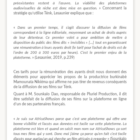
préexistantes restent à l’œuvre. La viabilité des plateformes
audiovisuelles de niche est donc mise en question.
» Concernant la
stratégie qu’utilise Tënk, Lesaunier explique que :
«
Dans un premier temps, il s’agit d’assurer la diffusion de films
correspondant à la ligne éditoriale, moyennant un achat de droits auprès
de leur détenteur. Ce premier volet a pour ambition de mettre à
disposition du public des films dits « invisibles » […] tout en garantissant
une rémunération à leurs ayants droit (le tarif pour l’achat de droits est de
l’ordre de 200 à 300 euros par heure). C’est le premier enjeu de la
plateforme.
» (Lesaunier, 2019, p.239)
Ces tarifs pour la rémunération des ayants droit nous donnent des
éléments pour apprécier les propos de la productrice burkinabè
Mamounata Nikiéma qui affirme ne pas tirer de revenus conséquents
de la diffusion de ses films sur Tënk.
Quant à M. Sounkalo Dao, responsable de Pluriel Production, il dit
être satisfait de la diffusion de ses films sur la plateforme en ligne
d’un de ses partenaires français.
«
Je suis sur AfricaShows parce que c’est une plateforme qui offre une
bonne visibilité et l’accès aux données est facile sur cette plateforme. La
plateforme est bien et quand on saisit mon nom sur AfricaShows ça sort
tous mes films qui y sont. Donc moi j’aime ça parce qu’en fait c’est facile
d’accès pour quelqu’un qui cherche un film africain à regarder
» (Sounkalo