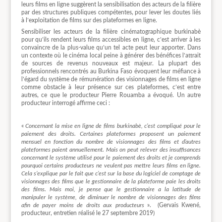
leurs films en ligne suggèrent la sensibilisation des acteurs de la filière
par des structures publiques compétentes, pour lever les doutes liés
à l’exploitation de films sur des plateformes en ligne.
Sensibiliser les acteurs de la filière cinématographique burkinabè
pour qu’ils rendent leurs films accessibles en ligne, c’est arriver à les
convaincre de la plus-value qu’un tel acte peut leur apporter. Dans
un contexte où le cinéma local peine à générer des bénéfices l’attrait
de sources de revenus nouveaux est majeur. La plupart des
professionnels rencontrés au Burkina Faso évoquent leur méfiance à
l’égard du système de rémunération des visionnages de films en ligne
comme obstacle à leur présence sur ces plateformes, c’est entre
autres, ce que le producteur Pierre Rouamba a évoqué. Un autre
producteur interrogé affirme ceci :
«
Concernant la mise en ligne de films burkinabè, c’est compliqué pour le
paiement des droits. Certaines plateformes proposent un paiement
mensuel en fonction du nombre de visionnages des films et d’autres
plateformes paient annuellement. Mais on peut relever des insuffisances
concernant le système utilisé pour le paiement des droits et je comprends
pourquoi certains producteurs ne veulent pas mettre leurs films en ligne.
Cela s’explique par le fait que c’est sur la base du logiciel de comptage de
visionnages des films que le gestionnaire de la plateforme paie les droits
des films. Mais moi, je pense que le gestionnaire a la latitude de
manipuler le système, de diminuer le nombre de visionnages des films
afin de payer moins de droits aux producteurs
». (Gervais Kwené,
producteur, entretien réalisé le 27 septembre 2019)