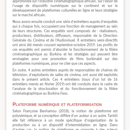
approfondie sur l’industrie cinématographique africain, sur l’essor de
l’usage de dispositifs numériques sur le continent et sur le
développement de plateformes culturelles en ligne et leurs stratégies
sur le marché africain.
Nous avons ensuite conduit une série d’entretiens auprès d’enquêtés
qui à chaque fois, occupaient une fonction de management au sein
de leurs structures. Ces enquêtés sont composés de : réalisateurs,
producteurs, distributeurs, diffuseurs, responsable de la Direction
Générale du Cinéma et de l’Audiovisuel. 8 entretiens semi-directifs
ont ainsi été menés courant septembre-octobre 2019. Les profils de
ces enquêtés ont permis d’aborder le fonctionnement de la filière
cinématographique au Burkina et les stratégies qui peuvent être
envisagées pour une promotion de films burkinabè sur des
plateformes numériques, pour ne citer que ces aspects.
En outre, 4 autres entretiens auprès de responsables de chaines de
télévision, d’exploitants de salles de cinéma, ont aussi été exploités
dans le présent article. Ces 4 entretiens (issus d’un lot de 16
entretiens menés en février 2019) ont été conduits dans le cadre de
l’analyse de la structuration et du fonctionnement de la filière
cinématographique au Burkina Faso.
Plateforme numérique et plateformisation
Selon Françoise Benhamou (2018), la notion de plateforme est
polysémique, et sa conception diffère d’un auteur à un autre. Tantôt
elle fait référence à un mode spécifique d’organisation de la
production ou à un dispositif d’intermédiation en ligne. Dans
d’autres cas, la notion de plateforme se rapporte à des acteurs