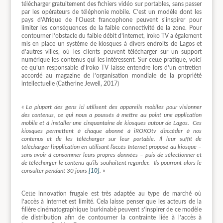
télécharger gratuitement des fichiers vidéo sur portables, sans passer
par les opérateurs de téléphonie mobile. C’est un modèle dont les
pays d’Afrique de l’Ouest francophone peuvent s’inspirer pour
limiter les conséquences de la faible connectivité de la zone. Pour
contourner l’obstacle du faible débit d’internet, Iroko TV a également
mis en place un système de kiosques à divers endroits de Lagos et
d’autres villes, où les clients peuvent télécharger sur un support
numérique les contenus qui les intéressent. Sur cette pratique, voici
ce qu’un responsable d’Iroko TV laisse entendre lors d’un entretien
accordé au magazine de l’organisation mondiale de la propriété
intellectuelle (Catherine Jewell, 2017)
«
La plupart des gens ici utilisent des appareils mobiles pour visionner
des contenus, ce qui nous a poussés à mettre au point une application
mobile et à installer une cinquantaine de kiosques autour de Lagos. Ces
kiosques permettent à chaque abonné à iROKOtv d’accéder à nos
contenus et de les télécharger sur leur portable. Il leur suffit de
télécharger l’application en utilisant l’accès Internet proposé au kiosque –
sans avoir à consommer leurs propres données – puis de sélectionner et
de télécharger le contenu qu’ils souhaitent regarder. Ils pourront alors le
consulter pendant 30 jours
[10]
.
»
Cette innovation frugale est très adaptée au type de marché où
l’accès à Internet est limité. Cela laisse penser que les acteurs de la
filière cinématographique burkinabè peuvent s’inspirer de ce modèle
de distribution afin de contourner la contrainte liée à l’accès à