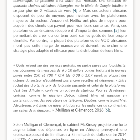
économique. La première n’est autre que YouTube. Une sélection de
quarante chaînes africaines hébergées par la filiale de Google totalise à
ce jour plus de 2 milliards de vues
[4]
»
Mais ces acteurs africains
disposent de peu de moyens pour rivaliser avec les plateformes
majeures du secteur. Amazon et Netflix ont plus de moyens pour
acquérir des clients qui payent pour voir leurs contenus. Ainsi, ces
plateformes américaines récupèrent d’importantes sommes
[5]
leur
permettant de créer du contenu basé sur les goûts de leur propre
clientèle. Par contre, la plupart des plateformes de VOD africaines
n’ont pas cette marge de manœuvre et doivent rechercher une
stratégie plus adaptée et efficace pour la distribution de leurs films.
«
Qu’ils misent sur des services gratuits, en partie payés par la publicité,
des abonnements mensuels de 6 à 10 dollars ou des forfaits à la journée
payés entre 250 et 700 F CFA (de 0,38 à 1,07 euro), la plupart des
acteurs du secteur n’équilibrent pas encore recettes et dépenses. « Entre
l’achat des droits, le prix de la bande passante et celui de la plateforme,
c’est très difficile », confirme un patron de start-up. Pour se développer,
certains, comme le nigérian Dobox, allient films et musique en
partenariat avec des opérateurs de télécoms. D’autres, comme IrokoTV et
Afrostream, ont choisi de miser à la fois sur les audiences du continent et
sur celles de la diaspora
. » (Mulligan et Clémençot, 2016
[6]
).
Selon Mulligan et Clémençot, le cabinet McKinsey projette une forte
augmentation des dépenses en ligne en Afrique, prévoyant une
croissance passant de 8 milliards à 75 milliards de dollars entre 2014
et 2025. Au vu de ces projections, on peut comprendre pourquoi les