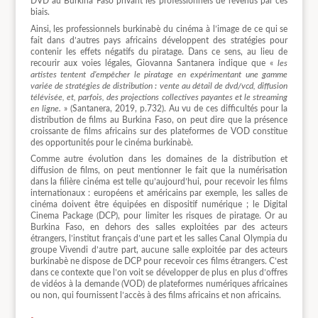
DVD au Burkina Faso privant les professionnels de revenus par ces
biais.
Ainsi, les professionnels burkinabè du cinéma à l’image de ce qui se
fait dans d’autres pays africains développent des stratégies pour
contenir les effets négatifs du piratage. Dans ce sens, au lieu de
recourir aux voies légales, Giovanna Santanera indique que «
les
artistes tentent d’empêcher le piratage en expérimentant une gamme
variée de stratégies de distribution : vente au détail de dvd/vcd, diffusion
télévisée, et, parfois, des projections collectives payantes et le streaming
en ligne.
» (Santanera, 2019, p.732). Au vu de ces difficultés pour la
distribution de films au Burkina Faso, on peut dire que la présence
croissante de films africains sur des plateformes de VOD constitue
des opportunités pour le cinéma burkinabè.
Comme autre évolution dans les domaines de la distribution et
diffusion de films, on peut mentionner le fait que la numérisation
dans la filière cinéma est telle qu’aujourd’hui, pour recevoir les films
internationaux : européens et américains par exemple, les salles de
cinéma doivent être équipées en dispositif numérique ; le Digital
Cinema Package (DCP), pour limiter les risques de piratage. Or au
Burkina Faso, en dehors des salles exploitées par des acteurs
étrangers, l’institut français d’une part et les salles Canal Olympia du
groupe Vivendi d’autre part, aucune salle exploitée par des acteurs
burkinabè ne dispose de DCP pour recevoir ces films étrangers. C’est
dans ce contexte que l’on voit se développer de plus en plus d’offres
de vidéos à la demande (VOD) de plateformes numériques africaines
ou non, qui fournissent l’accès à des films africains et non africains.