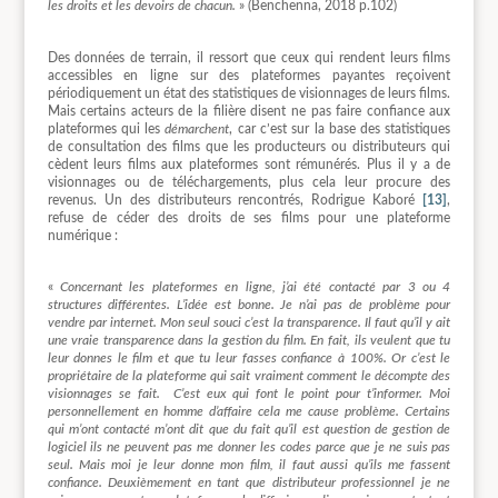
les droits et les devoirs de chacun.
» (Benchenna, 2018 p.102)
Des données de terrain, il ressort que ceux qui rendent leurs films
accessibles en ligne sur des plateformes payantes reçoivent
périodiquement un état des statistiques de visionnages de leurs films.
Mais certains acteurs de la filière disent ne pas faire confiance aux
plateformes qui les
démarchent
, car c’est sur la base des statistiques
de consultation des films que les producteurs ou distributeurs qui
cèdent leurs films aux plateformes sont rémunérés. Plus il y a de
visionnages ou de téléchargements, plus cela leur procure des
revenus. Un des distributeurs rencontrés, Rodrigue Kaboré
[13]
,
refuse de céder des droits de ses films pour une plateforme
numérique :
«
Concernant les plateformes en ligne, j’ai été contacté par 3 ou 4
structures différentes. L’idée est bonne. Je n’ai pas de problème pour
vendre par internet. Mon seul souci c’est la transparence. Il faut qu’il y ait
une vraie transparence dans la gestion du film. En fait, ils veulent que tu
leur donnes le film et que tu leur fasses confiance à 100%. Or c’est le
propriétaire de la plateforme qui sait vraiment comment le décompte des
visionnages se fait. C’est eux qui font le point pour t’informer. Moi
personnellement en homme d’affaire cela me cause problème. Certains
qui m’ont contacté m’ont dit que du fait qu’il est question de gestion de
logiciel ils ne peuvent pas me donner les codes parce que je ne suis pas
seul. Mais moi je leur donne mon film, il faut aussi qu’ils me fassent
confiance. Deuxièmement en tant que distributeur professionnel je ne