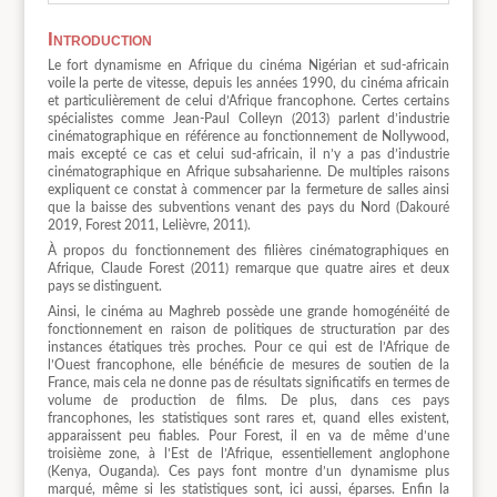
Introduction
Le fort dynamisme en Afrique du cinéma Nigérian et sud-africain
voile la perte de vitesse, depuis les années 1990, du cinéma africain
et particulièrement de celui d’Afrique francophone. Certes certains
spécialistes comme Jean-Paul Colleyn (2013) parlent d’industrie
cinématographique en référence au fonctionnement de Nollywood,
mais excepté ce cas et celui sud-africain, il n’y a pas d’industrie
cinématographique en Afrique subsaharienne. De multiples raisons
expliquent ce constat à commencer par la fermeture de salles ainsi
que la baisse des subventions venant des pays du Nord (Dakouré
2019, Forest 2011, Lelièvre, 2011).
À propos du fonctionnement des filières cinématographiques en
Afrique, Claude Forest (2011) remarque que quatre aires et deux
pays se distinguent.
Ainsi, le cinéma au Maghreb possède une grande homogénéité de
fonctionnement en raison de politiques de structuration par des
instances étatiques très proches. Pour ce qui est de l’Afrique de
l’Ouest francophone, elle bénéficie de mesures de soutien de la
France, mais cela ne donne pas de résultats significatifs en termes de
volume de production de films. De plus, dans ces pays
francophones, les statistiques sont rares et, quand elles existent,
apparaissent peu fiables. Pour Forest, il en va de même d’une
troisième zone, à l’Est de l’Afrique, essentiellement anglophone
(Kenya, Ouganda). Ces pays font montre d’un dynamisme plus
marqué, même si les statistiques sont, ici aussi, éparses. Enfin la