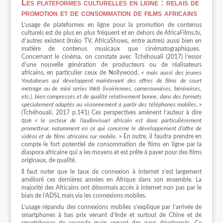
Les plateformes culturelles en ligne : relais de
promotion et de consommation de films africains
L’usage de plateformes en ligne pour la promotion de contenus
culturels est de plus en plus fréquent et en dehors de AfricaFilms.tv,
d’autres existent (Iroko TV, AfricaShows, entre autres) aussi bien en
matière de contenus musicaux que cinématographiques.
Concernant le cinéma, on constate avec Tchéhouali (2017) l’essor
d’une nouvelle génération de producteurs ou de réalisateurs
africains, en particulier ceux de Nollywood, «
mais aussi des jeunes
Youtubeurs qui développent maintenant des offres de films de court
métrage ou de mini séries Web (ivoiriennes, camerounaises, béninoises,
etc.
), bien compressés et de qualité relativement bonne, dans des formats
spécialement adaptés au visionnement à partir des téléphones mobiles
. »
(Tchéhouali, 2017 p.141) Ces perspectives amènent l’auteur à dire
que «
le secteur de l’audiovisuel africain est donc particulièrement
prometteur, notamment en ce qui concerne le développement d’offre de
vidéos et de films africains sur mobile.
» En outre, il faudra prendre en
compte le fort potentiel de consommation de films en ligne par la
diaspora africaine qui a les moyens et est prête à payer pour des films
originaux, de qualité.
Il faut noter que le taux de connexion à internet s’est largement
amélioré ces dernières années en Afrique dans son ensemble. La
majorité des Africains ont désormais accès à internet non pas par le
biais de l’ADSL mais via les connexions mobiles.
L’usage répandu des connexions mobiles s’explique par l’arrivée de
smartphones à bas prix venant d’Inde et surtout de Chine et de