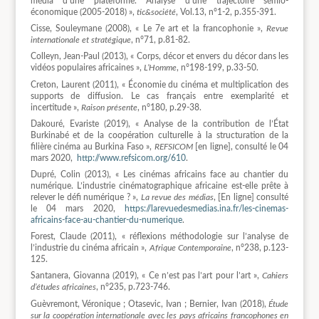
média d’une plateforme. Analyse d’une trajectoire sémio-
économique (2005-2018) »,
tic&société
, Vol.13, n°1-2, p.355-391.
Cisse, Souleymane (2008), « Le 7e art et la francophonie »,
Revue
internationale et stratégique
, n°71, p.81-82.
Colleyn, Jean-Paul (2013), « Corps, décor et envers du décor dans les
vidéos populaires africaines »,
L’Homme
, n°198-199, p.33-50.
Creton, Laurent (2011), « Économie du cinéma et multiplication des
supports de diffusion. Le cas français entre exemplarité et
incertitude »,
Raison présente
, n°180, p.29-38.
Dakouré, Evariste (2019), « Analyse de la contribution de l’État
Burkinabé et de la coopération culturelle à la structuration de la
filière cinéma au Burkina Faso »,
REFSICOM
[en ligne], consulté le 04
mars 2020,
http://www.refsicom.org/610
.
Dupré, Colin (2013), « Les cinémas africains face au chantier du
numérique. L’industrie cinématographique africaine est-elle prête à
relever le défi numérique ? »,
La revue des médias
, [En ligne] consulté
le 04 mars 2020,
https://larevuedesmedias.ina.fr/les-cinemas-
africains-face-au-chantier-du-numerique
.
Forest, Claude (2011), « réflexions méthodologie sur l’analyse de
l’industrie du cinéma africain »,
Afrique Contemporaine
, n°238, p.123-
125.
Santanera, Giovanna (2019), « Ce n’est pas l’art pour l’art »,
Cahiers
d’études africaines
, n°235, p.723-746.
Guèvremont, Véronique ; Otasevic, Ivan ; Bernier, Ivan (2018),
Étude
sur la coopération internationale avec les pays africains francophones en