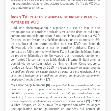
multinationales rejoignent les acteurs locaux pour l’offre de VOD sur
des plateformes en ligne.
Iroko TV un acteur africain de premier plan en
matière de VOD
L’industrie cinématographique nigériane qui est de loin la plus
dynamique sur le continent africain s’est lancée dans ce qui parait
comme une nouvelle opportunité pour le cinéma africain : la VOD.
En effet, les professionnels nigérians du secteur ont compris l’intérêt
de distribuer d’une autre manière que sur DVD ces films de
Nollywood, très populaires sur le continent africain. Dans un
contexte de faible connectivité, Iroko TV, la Start Up nigériane, figure
de proue emblématique de Nollywood s’est retrouvée rapidement
confrontée à la contrainte du faible débit d’internet limitant ainsi les
possibilités de consommation de films en ligne. Cette entreprise
fondée par Jason Njoku en 2010, «
a réussi à attirer au départ près de
23 millions d’euros de capital-risque étranger et s’est remplumé il y a
deux ans à hauteur de 19 millions de dollars, en s’associant notamment
au groupe français Canal+.
»
[7]
Mais selon Serge Noukoué
[8]
,
« aujourd’hui, le consommateur (africain)
paye au cas par cas pour voir un film, et le moins possible. Même
IROKOtv, pionnier sur le continent, ne fait pas véritablement de
profits (…). Ils ont eu beaucoup de succès dans les levées de fonds mais
ce que rapportent réellement les abonnés est moins probant
[9]
» Selon
la Libre Afrique, en 2016, Iroko TV a repensé son offre en lançant
une application moins gourmande en données qui permet de