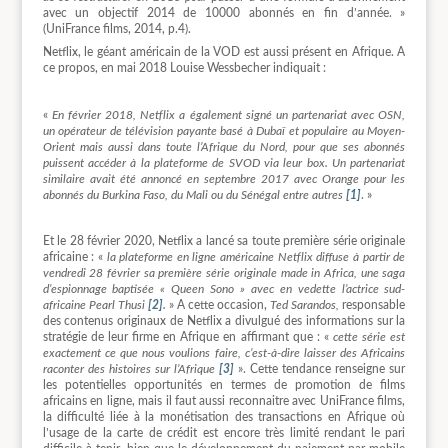
avec un objectif 2014 de 10000 abonnés en fin d’année. »
(UniFrance films, 2014, p.4).
Netflix, le géant américain de la VOD est aussi présent en Afrique. A
ce propos, en mai 2018 Louise Wessbecher indiquait :
«
En février 2018, Netflix a également signé un partenariat avec OSN,
un opérateur de télévision payante basé à Dubaï et populaire au Moyen-
Orient mais aussi dans toute l’Afrique du Nord, pour que ses abonnés
puissent accéder à la plateforme de SVOD via leur box. Un partenariat
similaire avait été annoncé en septembre 2017 avec Orange pour les
abonnés du Burkina Faso, du Mali ou du Sénégal entre autres
[1]
. »
Et le 28 février 2020, Netflix a lancé sa toute première série originale
africaine : «
la plateforme en ligne américaine Netflix diffuse à partir de
vendredi 28 février sa première série originale made in Africa, une saga
d’espionnage baptisée « Queen Sono » avec en vedette l’actrice sud-
africaine Pearl Thusi
[2]
.
» A cette occasion,
Ted Sarandos,
responsable
des contenus originaux de Netflix a divulgué des informations sur la
stratégie de leur firme en Afrique en affirmant que : «
cette série est
exactement ce que nous voulions faire, c’est-à-dire laisser des Africains
raconter des histoires sur l’Afrique
[3]
». Cette tendance renseigne sur
les potentielles opportunités en termes de promotion de films
africains en ligne, mais il faut aussi reconnaitre avec UniFrance films,
la difficulté liée à la monétisation des transactions en Afrique où
l’usage de la carte de crédit est encore très limité rendant le pari