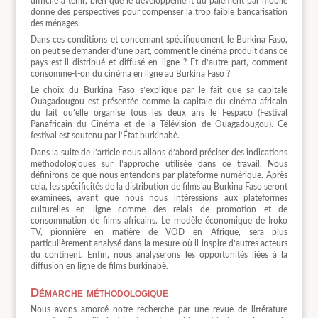
difficile à tenir, bien que le développement du paiement par mobile
donne des perspectives pour compenser la trop faible bancarisation
des ménages.
Dans ces conditions et concernant spécifiquement le Burkina Faso,
on peut se demander d’une part, comment le cinéma produit dans ce
pays est-il distribué et diffusé en ligne ? Et d’autre part, comment
consomme-t-on du cinéma en ligne au Burkina Faso ?
Le choix du Burkina Faso s’explique par le fait que sa capitale
Ouagadougou est présentée comme la capitale du cinéma africain
du fait qu’elle organise tous les deux ans le Fespaco (Festival
Panafricain du Cinéma et de la Télévision de Ouagadougou). Ce
festival est soutenu par l’État burkinabè.
Dans la suite de l’article nous allons d’abord préciser des indications
méthodologiques sur l’approche utilisée dans ce travail. Nous
définirons ce que nous entendons par plateforme numérique. Après
cela, les spécificités de la distribution de films au Burkina Faso seront
examinées, avant que nous nous intéressions aux plateformes
culturelles en ligne comme des relais de promotion et de
consommation de films africains. Le modèle économique de Iroko
TV, pionnière en matière de VOD en Afrique, sera plus
particulièrement analysé dans la mesure où il inspire d’autres acteurs
du continent. Enfin, nous analyserons les opportunités liées à la
diffusion en ligne de films burkinabè.
Démarche méthodologique
Nous avons amorcé notre recherche par une revue de littérature