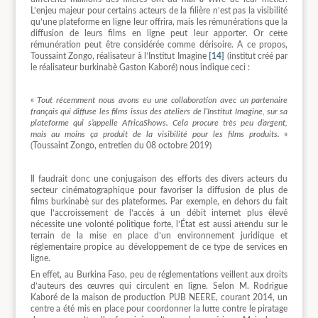
L’enjeu majeur pour certains acteurs de la filière n’est pas la visibilité
qu’une plateforme en ligne leur offrira, mais les rémunérations que la
diffusion de leurs films en ligne peut leur apporter. Or cette
rémunération peut être considérée comme dérisoire. A ce propos,
Toussaint Zongo, réalisateur à l’Institut Imagine
[14]
(institut créé par
le réalisateur burkinabè Gaston Kaboré) nous indique ceci :
«
Tout récemment nous avons eu une collaboration avec un partenaire
français qui diffuse les films issus des ateliers de l’Institut Imagine, sur sa
plateforme qui s’appelle AfricaShows. Cela procure très peu d’argent,
mais au moins ça produit de la visibilité pour les films produits.
»
(Toussaint Zongo, entretien du 08 octobre 2019)
Il faudrait donc une conjugaison des efforts des divers acteurs du
secteur cinématographique pour favoriser la diffusion de plus de
films burkinabè sur des plateformes. Par exemple, en dehors du fait
que l’accroissement de l’accès à un débit internet plus élevé
nécessite une volonté politique forte, l’État est aussi attendu sur le
terrain de la mise en place d’un environnement juridique et
réglementaire propice au développement de ce type de services en
ligne.
En effet, au Burkina Faso, peu de réglementations veillent aux droits
d’auteurs des œuvres qui circulent en ligne. Selon M. Rodrigue
Kaboré de la maison de production PUB NEERE, courant 2014, un
centre a été mis en place pour coordonner la lutte contre le piratage