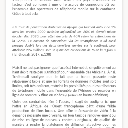
smartphones de seconde main venant des pays développés. Ce
facteur s’est conjugué à une offre accrue de connexions 3G par
l’ensemble des opérateurs de téléphonie mobile sur le continent.
Grâce à tout cela,
«
le taux de pénétration d’Internet en Afrique qui tournait autour de 2%
dans les années 2000 avoisine aujourd’hui les 20% et devrait même
doubler d’ici 2020, pour atteindre près de 40% selon les estimations de
la GSMA. Le nombre de connexions via les smartphones a lui aussi
presque doublé lors des deux dernières années sur le continent, pour
atteindre 226 millions, soit un quart des connexions de toute la région.
»
(Tchéhouali, 2017, p.138)
Mais il ne faut pas ignorer que l’accès à Internet et, singulièrement au
haut débit, reste peu significatif pour l’ensemble des Africains. Ainsi,
Tchéhouali souligne que le fait que la bande passante reste
relativement faible et que les forfaits de données mobiles sont soit
limités, soit très coûteux, restreint les possibilités pour les utilisateurs
de téléphone mobile dans l’ensemble de l’Afrique de regarder en
ligne de nombreux films ou vidéos (
a fortiori
en haute définition).
Outre ces contraintes liées à l’accès, il s’agit de souligner ici que
l’offre en Afrique de l’Ouest francophone pâtit d’une faible
production de films locaux. Une offre intéressante de vidéo à la
demande nécessite une diversité, un bon taux de renouvellement ou
de mise en ligne de nouveaux contenus originaux, de qualité, de
manière à rendre la plateforme de diffusion attractive pour les