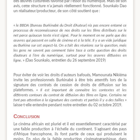
des œuvres culturelles favorisé par l’essor du numérique. Mais de son
avis, cette structure n’a jamais réellement fonctionné. Sounkalo Dao
un réalisateur/producteur, de son côté soutient que :
«
le BBDA (Bureau Burkinabè du Droit d’Auteur) n’a pas encore entamé ce
processus de reconnaissance de nos droits sur les films distribués sur le
net parce qu’aucun texte n’est signé. Pour le moment on ne parle que des
œuvres qui passent en salle de cinéma et à la télé. Il y a un vide juridique
au Burkina sur cet aspect-là. On a fait des réunions sur la question, mais
les gens ne savent pas comment faire face à cette question des droits
d’auteurs à l’ère du numérique, surtout pour les œuvres diffusées en
ligne.
» (Dao Sounkalo, entretien du 26 septembre 2019)
Pour éviter de voir les droits d’auteurs bafoués, Mamounata Nikiéma
invite les professionnels Burkinabè à être très attentifs lors de la
signature des contrats de cession de droits de diffusion sur les
plateformes. «
Il est important de connaitre les contextes et les
différents contours du contrat de diffusion des films en ligne. Certains ne
font pas attention à la signature des contrats et parfois il y a des failles
»
laisse-t-elle entendre pendant notre entretien du 02 octobre 2019.
Conclusion
Le cinéma africain est pluriel et il est essentiellement caractérisé par
une faible production à l’échelle du continent. S’agissant des pays
d’Afrique francophone, ils font partie de ceux qui produisent le
moins. En plus de la faible production cinématographique, dans