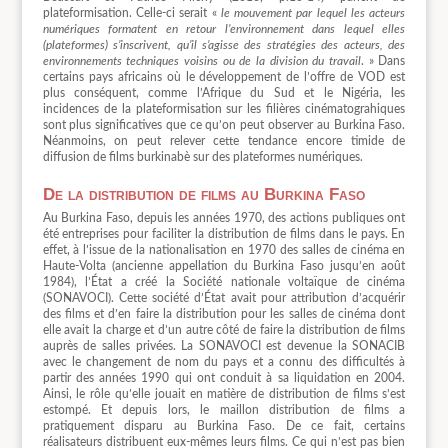
plateformisation. Celle-ci serait «
le mouvement par lequel les acteurs
numériques formatent en retour l’environnement dans lequel elles
(plateformes) s’inscrivent, qu’il s’agisse des stratégies des acteurs, des
environnements techniques voisins ou de la division du travail
. » Dans
certains pays africains où le développement de l’offre de VOD est
plus conséquent, comme l’Afrique du Sud et le Nigéria, les
incidences de la plateformisation sur les filières cinématograhiques
sont plus significatives que ce qu’on peut observer au Burkina Faso.
Néanmoins, on peut relever cette tendance encore timide de
diffusion de films burkinabè sur des plateformes numériques.
De la distribution de films au Burkina Faso
Au Burkina Faso, depuis les années 1970, des actions publiques ont
été entreprises pour faciliter la distribution de films dans le pays. En
effet, à l’issue de la nationalisation en 1970 des salles de cinéma en
Haute-Volta (ancienne appellation du Burkina Faso jusqu’en août
1984), l’État a créé la Société nationale voltaïque de cinéma
(SONAVOCI). Cette société d’État avait pour attribution d’acquérir
des films et d’en faire la distribution pour les salles de cinéma dont
elle avait la charge et d’un autre côté de faire la distribution de films
auprès de salles privées. La SONAVOCI est devenue la SONACIB
avec le changement de nom du pays et a connu des difficultés à
partir des années 1990 qui ont conduit à sa liquidation en 2004.
Ainsi, le rôle qu’elle jouait en matière de distribution de films s’est
estompé. Et depuis lors, le maillon distribution de films a
pratiquement disparu au Burkina Faso. De ce fait, certains
réalisateurs distribuent eux-mêmes leurs films. Ce qui n’est pas bien