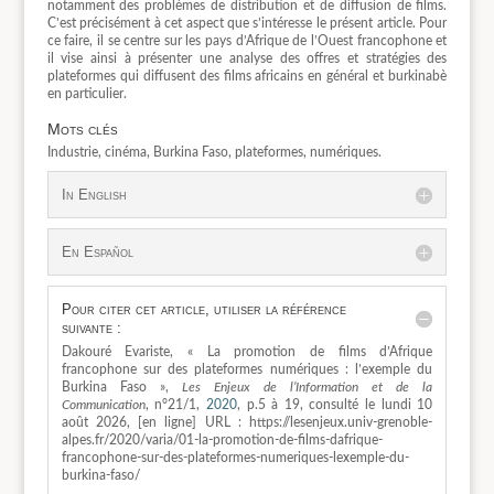
notamment des problèmes de distribution et de diffusion de films.
C’est précisément à cet aspect que s’intéresse le présent article. Pour
ce faire, il se centre sur les pays d’Afrique de l’Ouest francophone et
il vise ainsi à présenter une analyse des offres et stratégies des
plateformes qui diffusent des films africains en général et burkinabè
en particulier.
Mots clés
Industrie, cinéma, Burkina Faso, plateformes, numériques.
In English
En Español
Pour citer cet article, utiliser la référence
suivante :
Dakouré Evariste, « La promotion de films d’Afrique
francophone sur des plateformes numériques : l’exemple du
Burkina Faso »,
Les Enjeux de l’Information et de la
Communication
, n°21/1,
2020
, p.5 à 19, consulté le lundi 10
août 2026, [en ligne] URL : https://lesenjeux.univ-grenoble-
alpes.fr/2020/varia/01-la-promotion-de-films-dafrique-
francophone-sur-des-plateformes-numeriques-lexemple-du-
burkina-faso/