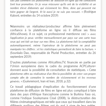
sais pas comment ces plateformes de diffusion en ligne qui me contactent
font leur promotion. Or je veux m’assurer qu’ils ont de la visibilité et un
nombre élevé d’abonnés qui visionnent les films, donc qui peuvent me
faire gagner de l’argent. Et là aussi je ne suis pas rassuré.
» (Rodrigue
Kaboré, entretien du 14 octobre 2019)
Néanmoins un réalisateur/producteur affirme faire pleinement
confiance à la plateforme en ligne où il diffuse ses films
(AfricaShows). A ce sujet, ce professionnel mentionne ceci :
« avec
l’application je peux vérifier mensuellement par pays sur une carte tous
ceux qui ont fait un tour sur mes films. La plateforme fait la comptabilité
automatiquement, même l’opérateur de la plateforme ne peut pas
manipuler les chiffres ; et les statistiques permettent de faire ta facture.
»
(Sounkalo Dao, responsable de Pluriel Production, entretien du 26
septembre 2019)
D’autres plateformes comme Africafilms.TV, financée en partie par
l’Union européenne dans le cadre du programme ACPCulture+
donnent aussi la possibilité de consultation de statistiques. « Cette
plateforme offre au réalisateur d’un film la possibilité de créer son propre
compte afin de connaître le nombre de visionnement et les revenus
générés.
» (Guèvremont, Ivan et Ivan, 2018, p.32)
Ce travail pédagogique d’explication du fonctionnement d’une
plateforme de diffusion de films en ligne est plus compliqué à faire
dans des pays d’Afrique francophone comme le Burkina Faso où,
comme l’indique Souleymane Cissé (2008), la déstructuration des
filières cinématographiques est telle que ceux qui travaillent dans les
différents maillons des filières ont du mal à vivre de leur métier.