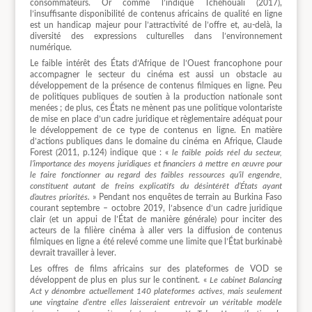
consommateurs. Or comme l’indique Tchéhouali (2017),
l’insuffisante disponibilité de contenus africains de qualité en ligne
est un handicap majeur pour l’attractivité de l’offre et, au-delà, la
diversité des expressions culturelles dans l’environnement
numérique.
Le faible intérêt des États d’Afrique de l’Ouest francophone pour
accompagner le secteur du cinéma est aussi un obstacle au
développement de la présence de contenus filmiques en ligne. Peu
de politiques publiques de soutien à la production nationale sont
menées ; de plus, ces États ne mènent pas une politique volontariste
de mise en place d’un cadre juridique et règlementaire adéquat pour
le développement de ce type de contenus en ligne. En matière
d’actions publiques dans le domaine du cinéma en Afrique, Claude
Forest (2011, p.124) indique que : «
le faible poids réel du secteur,
l’importance des moyens juridiques et financiers à mettre en œuvre pour
le faire fonctionner au regard des faibles ressources qu’il engendre,
constituent autant de freins explicatifs du désintérêt d’États ayant
d’autres priorités.
» Pendant nos enquêtes de terrain au Burkina Faso
courant septembre – octobre 2019, l’absence d’un cadre juridique
clair (et un appui de l’État de manière générale) pour inciter des
acteurs de la filière cinéma à aller vers la diffusion de contenus
filmiques en ligne a été relevé comme une limite que l’État burkinabè
devrait travailler à lever.
Les offres de films africains sur des plateformes de VOD se
développent de plus en plus sur le continent. «
Le cabinet Balancing
Act y dénombre actuellement 140 plateformes actives, mais seulement
une vingtaine d’entre elles laisseraient entrevoir un véritable modèle