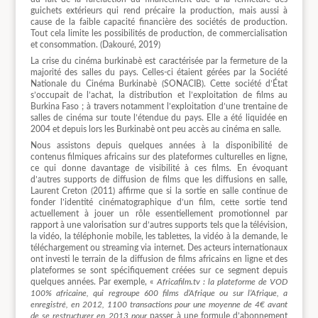
guichets extérieurs qui rend précaire la production, mais aussi à
cause de la faible capacité financière des sociétés de production.
Tout cela limite les possibilités de production, de commercialisation
et consommation. (Dakouré, 2019)
La crise du cinéma burkinabè est caractérisée par la fermeture de la
majorité des salles du pays. Celles-ci étaient gérées par la Société
Nationale du Cinéma Burkinabè (SONACIB). Cette société d’État
s’occupait de l’achat, la distribution et l’exploitation de films au
Burkina Faso ; à travers notamment l’exploitation d’une trentaine de
salles de cinéma sur toute l’étendue du pays. Elle a été liquidée en
2004 et depuis lors les Burkinabè ont peu accès au cinéma en salle.
Nous assistons depuis quelques années à la disponibilité de
contenus filmiques africains sur des plateformes culturelles en ligne,
ce qui donne davantage de visibilité à ces films. En évoquant
d’autres supports de diffusion de films que les diffusions en salle,
Laurent Creton (2011) affirme que si la sortie en salle continue de
fonder l’identité cinématographique d’un film, cette sortie tend
actuellement à jouer un rôle essentiellement promotionnel par
rapport à une valorisation sur d’autres supports tels que la télévision,
la vidéo, la téléphonie mobile, les tablettes, la vidéo à la demande, le
téléchargement ou streaming via internet. Des acteurs internationaux
ont investi le terrain de la diffusion de films africains en ligne et des
plateformes se sont spécifiquement créées sur ce segment depuis
quelques années. Par exemple, «
Africafilm.tv : la plateforme de VOD
100% africaine, qui regroupe 600 films d’Afrique ou sur l’Afrique, a
enregistré, en 2012, 1100 transactions pour une moyenne de 4€ avant
de se restructurer en 2013 pour
passer à une formule d’abonnement