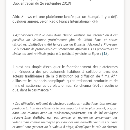
Dao, entretien du 26 septembre 2019)
AfricaShows est une plateforme lancée par un Français il y a déjà
quelques années. Selon Radio France International (RFI),
«
AfricaShows c’est le nom d’une chaîne YouTube sur Internet où il est
possible de visionner gratuitement plus de 3500 films et séries
africaines. L’initiative a été lancée par un Français, Alexandre Piovesan.
Le but étant de promouvoir les productions africaines. Les producteurs et
cinéastes sont rétribués grâce à la publicité générée en ligne »
[12]
.
Il n’est pas simple d’expliquer le fonctionnement des plateformes
numériques à des professionnels habitués à collaborer avec des
acteurs traditionnels de la distribution ou diffusion de films. Afin
d’illustrer les rapports compliqués qu’entretiennent producteurs de
films et gestionnaires de plateformes, Benchenna (2018), souligne
que, dans le cas marocain :
«
Ces difficultés relèvent de plusieurs registres : esthétique, économique,
juridique […] un des éléments le plus important et le plus crucial, parfois,
dans une relation avec un réalisateur/producteur, est de lui expliquer
l’écosystème YouTube, non pas comme un moyen de consommer des
vidéos mais comme un moyen pour donner une nouvelle vie à ses œuvres
et aussi pour générer de la valeur. Il s’agit, d’expliquer le rôle de chacun,