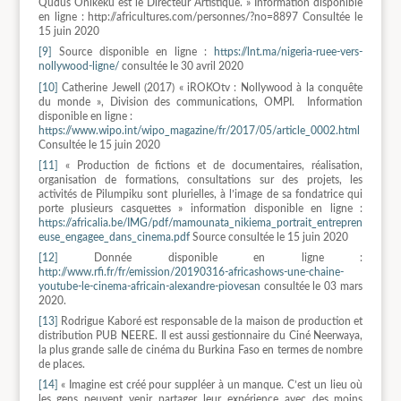
Qudus Onikeku est le Directeur Artistique. » Information disponible
en ligne : http://africultures.com/personnes/?no=8897 Consultée le
15 juin 2020
[9]
Source disponible en ligne :
https://lnt.ma/nigeria-ruee-vers-
nollywood-ligne/
consultée le 30 avril 2020
[10]
Catherine Jewell (2017) « iROKOtv : Nollywood à la conquête
du monde », Division des communications, OMPI. Information
disponible en ligne :
https://www.wipo.int/wipo_magazine/fr/2017/05/article_0002.html
Consultée le 15 juin 2020
[11]
« Production de fictions et de documentaires, réalisation,
organisation de formations, consultations sur des projets, les
activités de Pilumpiku sont plurielles, à l’image de sa fondatrice qui
porte plusieurs casquettes » information disponible en ligne :
https://africalia.be/IMG/pdf/mamounata_nikiema_portrait_entrepren
euse_engagee_dans_cinema.pdf
Source consultée le 15 juin 2020
[12]
Donnée disponible en ligne :
http://www.rfi.fr/fr/emission/20190316-africashows-une-chaine-
youtube-le-cinema-africain-alexandre-piovesan
consultée le 03 mars
2020.
[13]
Rodrigue Kaboré est responsable de la maison de production et
distribution PUB NEERE. Il est aussi gestionnaire du Ciné Neerwaya,
la plus grande salle de cinéma du Burkina Faso en termes de nombre
de places.
[14]
« Imagine est créé pour suppléer à un manque. C’est un lieu où
les gens peuvent venir partager leur expérience avec des moins