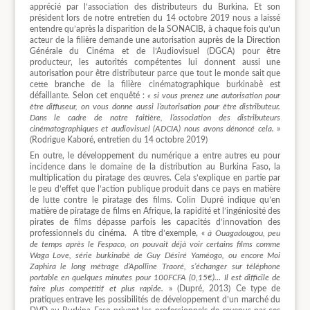
apprécié par l’association des distributeurs du Burkina. Et son
président lors de notre entretien du 14 octobre 2019 nous a laissé
entendre qu’après la disparition de la SONACIB, à chaque fois qu’un
acteur de la filière demande une autorisation auprès de la Direction
Générale du Cinéma et de l’Audiovisuel (DGCA) pour être
producteur, les autorités compétentes lui donnent aussi une
autorisation pour être distributeur parce que tout le monde sait que
cette branche de la filière cinématographique burkinabè est
défaillante. Selon cet enquêté :
« si vous prenez une autorisation pour
être diffuseur, on vous donne aussi l’autorisation pour être distributeur.
Dans le cadre de notre faitière, l’association des distributeurs
cinématographiques et audiovisuel (ADCIA) nous avons dénoncé cela.
»
(Rodrigue Kaboré, entretien du 14 octobre 2019)
En outre, le développement du numérique a entre autres eu pour
incidence dans le domaine de la distribution au Burkina Faso, la
multiplication du piratage des œuvres. Cela s’explique en partie par
le peu d’effet que l’action publique produit dans ce pays en matière
de lutte contre le piratage des films. Colin Dupré indique qu’en
matière de piratage de films en Afrique, la rapidité et l’ingéniosité des
pirates de films dépasse parfois les capacités d’innovation des
professionnels du cinéma. A titre d’exemple, «
à Ouagadougou, peu
de temps après le Fespaco, on pouvait déjà voir certains films comme
Waga Love, série burkinabè de Guy Désiré Yaméogo, ou encore Moi
Zaphira le long métrage d’Apolline Traoré, s’échanger sur téléphone
portable en quelques minutes pour 100FCFA (0,15€)… Il est difficile de
faire plus compétitif et plus rapide.
» (Dupré, 2013) Ce type de
pratiques entrave les possibilités de développement d’un marché du