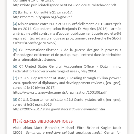
Consulté le 19 juillet 2017,
https://info.publicintelligence.net/DoD-SocioculturalBehavior.pdf
(3)
[En ligne]. Consulté le 25 juin 2017,
https://community.apan.org/wg/oekn/
(4)
Mis en œuvre entre 2005 et 2006, officiellement le HTS aurait pris
fin en 2014. Cependant, selon Benjamin D. Hopkins (2016), l’armée
américaine a été contrainte d’avouer publiquement que le projet a été
repris et intégré dans un nouveau programme de recherche (le
Global
Cultural Knowledge Network
).
(5)
L’« informationnalisation » de la guerre désigne le processus
d’encodage d’existences et de pratiques qui entrent dans le périmètre
de la rationalité stratégique.
(6)
Cf. United States Genaral Accounting Office, « Data mining.
Federal efforts cover a wide range of uses », May 2004.
(7)
Cf. U.S. Departement of state, « Leading through civilian power :
2010 quadrennial diplomacy and developpement review », [en ligne],
consulté le 19 février 2017,
https://www.state.gov/documents/organization/153108.pdf
(8)
Cf. U.S. Departement of state, « 21st Century statecraft », [en ligne],
consulté le 26 mars 2018,
https://2009-2017.state.gov/statecraft/overview/index.htm
Références bibliographiques
Abdollahian, Mark ; Baranick, Michael ; Efird, Brian et Kugler, Jacek
(2006),
Senturion: a predictive political simulation model
, Center for