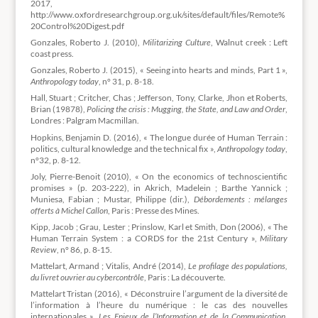
2017,
http://www.oxfordresearchgroup.org.uk/sites/default/files/Remote%
20Control%20Digest.pdf
Gonzales, Roberto J. (2010),
Militarizing Culture
, Walnut creek : Left
coast press.
Gonzales, Roberto J. (2015), « Seeing into hearts and minds, Part 1 »,
Anthropology today
, n° 31, p. 8-18.
Hall, Stuart ; Critcher, Chas ; Jefferson, Tony, Clarke, Jhon et Roberts,
Brian (19878),
Policing the crisis :
Mugging, the State, and Law and Order
,
Londres : Palgram Macmillan.
Hopkins, Benjamin D. (2016), « The longue durée of Human Terrain :
politics, cultural knowledge and the technical fix »,
Anthropology today
,
n°32, p. 8-12.
Joly, Pierre-Benoit (2010), « On the economics of technoscientific
promises » (p. 203-222), in Akrich, Madelein ; Barthe Yannick ;
Muniesa, Fabian ; Mustar, Philippe (dir.),
Débordeme
nts : mélanges
offerts à Michel Callon
, Paris : Presse des Mines.
Kipp, Jacob ; Grau, Lester ; Prinslow, Karl et Smith, Don (2006), « The
Human Terrain System : a CORDS for the 21st Century »,
Military
Review
, n° 86, p. 8-15.
Mattelart, Armand ; Vitalis, André (2014),
Le profilage des populations,
du livret ouvrier au cybercontrôle
, Paris : La découverte.
Mattelart Tristan (2016), « Déconstruire l’argument de la diversité de
l’information à l’heure du numérique : le cas des nouvelles
internationales »,
Les Enjeux de l’Information et de la Communication
,