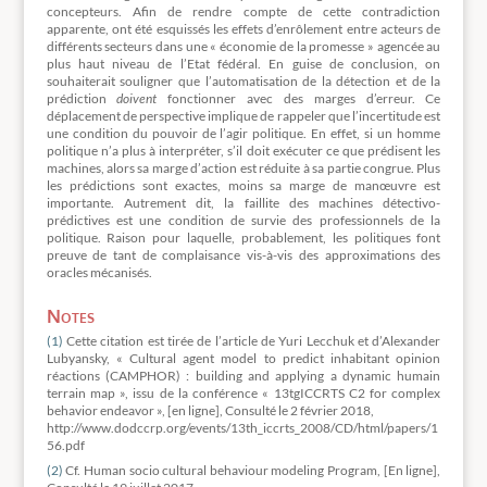
concepteurs. Afin de rendre compte de cette contradiction
apparente, ont été esquissés les effets d’enrôlement entre acteurs de
différents secteurs dans une « économie de la promesse » agencée au
plus haut niveau de l’Etat fédéral. En guise de conclusion, on
souhaiterait souligner que l’automatisation de la détection et de la
prédiction
doivent
fonctionner avec des marges d’erreur. Ce
déplacement de perspective implique de rappeler que l’incertitude est
une condition du pouvoir de l’agir politique. En effet, si un homme
politique n’a plus à interpréter, s’il doit exécuter ce que prédisent les
machines, alors sa marge d’action est réduite à sa partie congrue. Plus
les prédictions sont exactes, moins sa marge de manœuvre est
importante. Autrement dit, la faillite des machines détectivo-
prédictives est une condition de survie des professionnels de la
politique. Raison pour laquelle, probablement, les politiques font
preuve de tant de complaisance vis-à-vis des approximations des
oracles mécanisés.
Notes
(1)
Cette citation est tirée de l’article de Yuri Lecchuk et d’Alexander
Lubyansky, « Cultural agent model to predict inhabitant opinion
réactions (CAMPHOR) : building and applying a dynamic humain
terrain map », issu de la conférence « 13tgICCRTS C2 for complex
behavior endeavor », [en ligne], Consulté le 2 février 2018,
http://www.dodccrp.org/events/13th_iccrts_2008/CD/html/papers/1
56.pdf
(2)
Cf. Human socio cultural behaviour modeling Program, [En ligne],