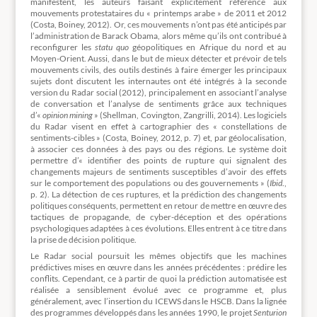
manifestent, les auteurs faisant explicitement référence aux
mouvements protestataires du « printemps arabe » de 2011 et 2012
(Costa, Boiney, 2012). Or, ces mouvements n’ont pas été anticipés par
l’administration de Barack Obama, alors même qu’ils ont contribué à
reconfigurer les
statu quo
géopolitiques en Afrique du nord et au
Moyen-Orient. Aussi, dans le but de mieux détecter et prévoir de tels
mouvements civils, des outils destinés à faire émerger les principaux
sujets dont discutent les internautes ont été intégrés à la seconde
version du Radar social (2012), principalement en associant l’analyse
de conversation et l’analyse de sentiments grâce aux techniques
d’«
opinion mining
» (Shellman, Covington, Zangrilli, 2014). Les logiciels
du Radar visent en effet à cartographier des « constellations de
sentiments-cibles » (Costa, Boiney, 2012, p. 7) et, par géolocalisation,
à associer ces données à des pays ou des régions. Le système doit
permettre d’« identifier des points de rupture qui signalent des
changements majeurs de sentiments susceptibles d’avoir des effets
sur le comportement des populations ou des gouvernements » (
Ibid
.,
p. 2). La détection de ces ruptures, et la prédiction des changements
politiques conséquents, permettent en retour de mettre en œuvre des
tactiques de propagande, de cyber-déception et des opérations
psychologiques adaptées à ces évolutions. Elles entrent à ce titre dans
la prise de décision politique.
Le Radar social poursuit les mêmes objectifs que les machines
prédictives mises en œuvre dans les années précédentes : prédire les
conflits. Cependant, ce à partir de quoi la prédiction automatisée est
réalisée a sensiblement évolué avec ce programme et, plus
généralement, avec l’insertion du ICEWS dans le HSCB. Dans la lignée
des programmes développés dans les années 1990, le projet
Senturion