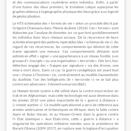
et des communications routinières entre individus. Enfin, à partir
d’une fusion des deux premiers, le troisième calque superpose les
graphes obtenus à la géographie physique des lieux grâce à un logiciel
de géolocalisation.
Le HTS schématise des « formes de vie » selon un procédé décrit par
Grégoire Chamayou dans
Théorie du drone
(2016). Ces « formes » sont
élaborées par l’analyse de données sur ce que font quotidiennement
les individus dans leurs réseaux sociaux. De la récurrence de leurs
activités émergent des
patterns
repérables (des « schémas de vie »). Au
regard de ces récurrences, les comportements qui dévient de cette
trame signalent une menace. Ces comportements déviants sont
estimés en effet « signer » une appartenance à un réseau hostile, à un
groupe d’« insurgés » ou une organisation « terroriste ». Dès lors, leur
détection engage des « frappes par signature » via des drones, une
mise à mort donc. Dans ce cas, la guerre cynégétique est avant tout
une « chasse à l’homme » où, contrairement au modèle clausewitzien
du duelliste, l’un des belligérants (le « terroriste ») ne se bat plus
contre son adversaire : il devient une proie (
Ibid
.).
Le
Humain terrain system
a été utilisé dans la contre-insurrection en
Irak et en Afghanistan, mais cette technologie est aussi devenue dans
les années 2010 une pièce importante de la « guerre à distance »
(«
remote warfare
»). Ce modèle opérationnel a servi de référence aux
armées américaines et britanniques en Afrique, dans la lutte contre
Aqmi et Boko Haram, et au Moyen-Orient dans la guerre contre
l’« État islamique ». Aux États-Unis, cette « guerre à distance » a
singularisé les opérations militaires menées sous la présidence de
Barack Obama (2009-2017), en rupture avec la logique d’occupation