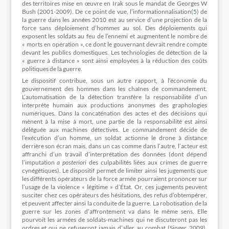
des territoires mise en œuvre en Irak sous le mandat de Georges W
Bush (2001-2009). De ce point de vue, l’informationnalisation
(5)
de
la guerre dans les années 2010 est au service d’une projection de la
force sans déploiement d’hommes au sol. Des déploiements qui
exposent les soldats au feu de l’ennemi et augmentent le nombre de
« morts en opération », ce dont le gouvernant devrait rendre compte
devant les publics domestiques. Les technologies de détection de la
« guerre à distance » sont ainsi employées à la réduction des coûts
politiques de la guerre.
Le dispositif contribue, sous un autre rapport, à l’économie du
gouvernement des hommes dans les chaînes de commandement.
L’automatisation de la détection transfère la responsabilité d’un
interprète humain aux productions anonymes des graphologies
numériques. Dans la concaténation des actes et des décisions qui
mènent à la mise à mort, une partie de la responsabilité est ainsi
déléguée aux machines détectives. Le commandement décide de
l’exécution d’un homme, un soldat actionne le drone à distance
derrière son écran mais, dans un cas comme dans l’autre, l’acteur est
affranchi d’un travail d’interprétation des données (dont dépend
l’imputation
a posteriori
des culpabilités liées aux crimes de guerre
cynégétiques). Le dispositif permet de limiter ainsi les jugements que
les différents opérateurs de la force armée pourraient prononcer sur
l’usage de la violence « légitime » d’État. Or, ces jugements peuvent
susciter chez ces opérateurs des hésitations, des refus d’obtempérer,
et peuvent affecter ainsi la conduite de la guerre. La robotisation de la
guerre sur les zones d’affrontement va dans le même sens. Elle
pourvoit les armées de soldats-machines qui ne discuteront pas les
ordres et qui ne refuseront jamais d’aller au combat (Singer, 2009).