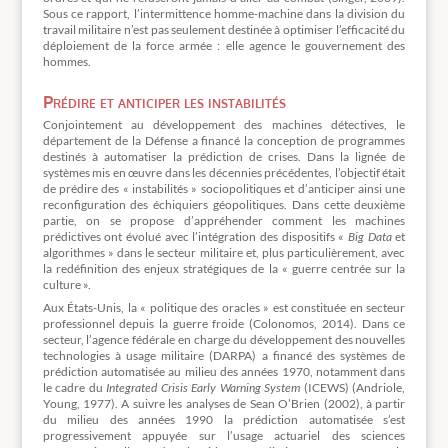
Sous ce rapport, l’intermittence homme-machine dans la division du
travail militaire n’est pas seulement destinée à optimiser l’efficacité du
déploiement de la force armée : elle agence le gouvernement des
hommes.
Prédire et anticiper les instabilités
Conjointement au développement des machines détectives, le
département de la Défense a financé la conception de programmes
destinés à automatiser la prédiction de crises. Dans la lignée de
systèmes mis en œuvre dans les décennies précédentes, l’objectif était
de prédire des « instabilités » sociopolitiques et d’anticiper ainsi une
reconfiguration des échiquiers géopolitiques. Dans cette deuxième
partie, on se propose d’appréhender comment les machines
prédictives ont évolué avec l’intégration des dispositifs «
Big Data
et
algorithmes » dans le secteur militaire et, plus particulièrement, avec
la redéfinition des enjeux stratégiques de la « guerre centrée sur la
culture ».
Aux États-Unis, la « politique des oracles » est constituée en secteur
professionnel depuis la guerre froide (Colonomos, 2014). Dans ce
secteur, l’agence fédérale en charge du développement des nouvelles
technologies à usage militaire (DARPA) a financé des systèmes de
prédiction automatisée au milieu des années 1970, notamment dans
le cadre du
Integrated Crisis Early Warning System
(ICEWS) (Andriole,
Young, 1977). A suivre les analyses de Sean O’Brien (2002), à partir
du milieu des années 1990 la prédiction automatisée s’est
progressivement appuyée sur l’usage actuariel des sciences