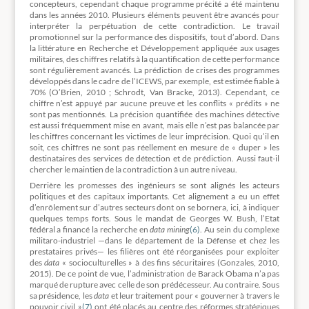
concepteurs, cependant chaque programme précité a été maintenu
dans les années 2010. Plusieurs éléments peuvent être avancés pour
interpréter la perpétuation de cette contradiction. Le travail
promotionnel sur la performance des dispositifs, tout d’abord. Dans
la littérature en Recherche et Développement appliquée aux usages
militaires, des chiffres relatifs à la quantification de cette performance
sont régulièrement avancés. La prédiction de crises des programmes
développés dans le cadre de l’ICEWS, par exemple, est estimée fiable à
70% (O’Brien, 2010 ; Schrodt, Van Bracke, 2013). Cependant, ce
chiffre n’est appuyé par aucune preuve et les conflits « prédits » ne
sont pas mentionnés. La précision quantifiée des machines détective
est aussi fréquemment mise en avant, mais elle n’est pas balancée par
les chiffres concernant les victimes de leur imprécision. Quoi qu’il en
soit, ces chiffres ne sont pas réellement en mesure de « duper » les
destinataires des services de détection et de prédiction. Aussi faut-il
chercher le maintien de la contradiction à un autre niveau.
Derrière les promesses des ingénieurs se sont alignés les acteurs
politiques et des capitaux importants. Cet alignement a eu un effet
d’enrôlement sur d’autres secteurs dont on se bornera, ici, à indiquer
quelques temps forts. Sous le mandat de Georges W. Bush, l’Etat
fédéral a financé la recherche en
data mining
(6)
. Au sein du complexe
militaro-industriel —dans le département de la Défense et chez les
prestataires privés— les filières ont été réorganisées pour exploiter
des
data
« socioculturelles » à des fins sécuritaires (Gonzales, 2010,
2015). De ce point de vue, l’administration de Barack Obama n’a pas
marqué de rupture avec celle de son prédécesseur. Au contraire. Sous
sa présidence, les
data
et leur traitement pour « gouverner à travers le
pouvoir civil »
(7)
ont été placés au centre des réformes stratégiques