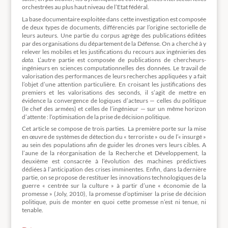
orchestrées au plus haut niveau de l’Etat fédéral.
La base documentaire exploitée dans cette investigation est composée
de deux types de documents, différenciés par l’origine sectorielle de
leurs auteurs. Une partie du corpus agrège des publications éditées
par des organisations du département de la Défense. On a cherché à y
relever les mobiles et les justifications du recours aux ingénieries des
data.
L’autre partie est composée de publications de chercheurs-
ingénieurs en sciences computationnelles des données. Le travail de
valorisation des performances de leurs recherches appliquées y a fait
l’objet d’une attention particulière. En croisant les justifications des
premiers et les valorisations des seconds, il s’agit de mettre en
évidence la convergence de logiques d’acteurs — celles du politique
(le chef des armées) et celles de l’ingénieur — sur un même horizon
d’attente : l’optimisation de la prise de décision politique.
Cet article se compose de trois parties. La première porte sur la mise
en œuvre de systèmes de détection du « terroriste » ou de l’« insurgé »
au sein des populations afin de guider les drones vers leurs cibles. A
l’aune de la réorganisation de la Recherche et Développement, la
deuxième est consacrée à l’évolution des machines prédictives
dédiées à l’anticipation des crises imminentes. Enfin, dans la dernière
partie, on se propose de restituer les innovations technologiques de la
guerre « centrée sur la culture » à partir d’une « économie de la
promesse » (Joly, 2010), la promesse d’optimiser la prise de décision
politique, puis de monter en quoi cette promesse n’est ni tenue, ni
tenable.