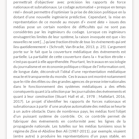
permettrait d’objectiver avec précision les rapports de force
nationaux et subnationaux. Le codage automatisé « presque en temps
réel » devait permettre d’optimiser la prise de décision politique en la
dotant d’une nouvelle ingénierie prédictive. Cependant, la mise en
représentation de ce monde au moyen d’«
event data
» issues des
médias pose un certain nombre de difficultés qui ne sont pas
considérées par les ingénieurs du codage. Lorsque ces ingénieurs
envisagent les limites de leur système, la raison invoquée est que «
les
nouvelles ne sont […] qu’une fraction étroite de tous les événements qui ont
lieu quotidiennement
» (Schrodt, Van Bracke, 2013, p. 25). L’argument
porte sur le fait que la couverture médiatique des évènements est
partielle. La partialité de cette couverture dans la « fraction étroite »
n’est pas quant à elle appréhendée. Pourtant, les travaux en sociologie
du journalisme et en économie politique critique de l’information ont,
de longue date, déconstruit l’idéal d’une représentation médiatique
exacte et transparente du monde. Ces travaux ont montré notamment
que le rôle des élites ou des grandes agences de presse internationales
dans le fonctionnement des systèmes médiatiques a des effets
conséquents quant à la
sélection
par les journalistes des événements et
quant à leur
construction
(Stuart Hall et
al.
, 1978 ; Mattelart, 2016,
2017). Le projet d’identifier les rapports de forces nationaux et
subnationaux à partir d’une analyse automatisée des médias se heurte
à un autre obstacle. Dans de nombreux pays, les médias font l’objet
d’un puissant système de contrôle. Or, ce contrôle permet de
fabriquer des événements en conformité avec les lignes de la
propagande nationale. Les tutelles sur les médias tunisiens sous le
régime de Zine el-Abidine Ben Ali (1987-2011), par exemple, visaient
(entre autre) à produire les représentations d’un pays stable, en