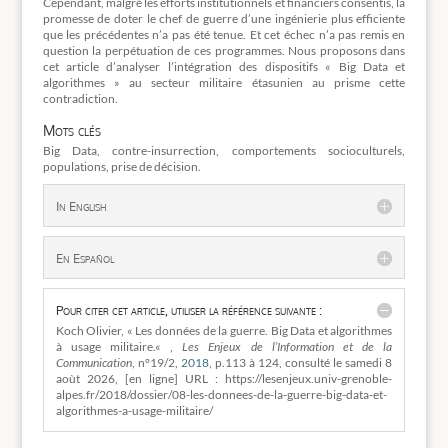
Cependant, malgré les efforts institutionnels et financiers consentis, la
promesse de doter le chef de guerre d’une ingénierie plus efficiente
que les précédentes n’a pas été tenue. Et cet échec n’a pas remis en
question la perpétuation de ces programmes. Nous proposons dans
cet article d’analyser l’intégration des dispositifs « Big Data et
algorithmes » au secteur militaire étasunien au prisme cette
contradiction.
Mots clés
Big Data, contre-insurrection, comportements socioculturels,
populations, prise de décision.
In English
En Español
Pour citer cet article, utiliser la référence suivante :
Koch Olivier, « Les données de la guerre. Big Data et algorithmes
à usage militaire.« ,
Les Enjeux de l’Information et de la
Communication
, n°19/2,
2018
, p.113 à 124, consulté le
samedi 8
aoùt 2026, [en ligne] URL : https://lesenjeux.univ-grenoble-
alpes.fr/2018/dossier/08-les-donnees-de-la-guerre-big-data-et-
algorithmes-a-usage-militaire/