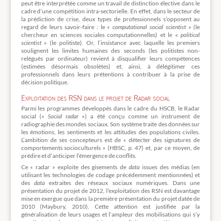
peut être interprétée comme un travail de distinction élective dans le
cadre d’une compétition intra-sectorielle. En effet, dans le secteur de
la prédiction de crise, deux types de professionnels s’opposent au
regard de leurs savoir-faire : le «
computational social scientist
» (le
chercheur en sciences sociales computationnelles) et le «
political
scientist
» (le politiste). Or, l’insistance avec laquelle les premiers
soulignent les limites humaines des seconds (les politistes non-
relégués par ordinateur) revient à disqualifier leurs compétences
(estimées désormais obsolètes) et, ainsi, à délégitimer ces
professionnels dans leurs prétentions à contribuer à la prise de
décision politique.
Exploitation des RSN dans le projet de Radar social
Parmi les programmes développés dans le cadre du HSCB, le Radar
social («
Social radar
») a été conçu comme un instrument de
radiographie des mondes sociaux. Son système traite des données sur
les émotions, les sentiments et les attitudes des populations civiles.
L’ambition de ses concepteurs est de « détecter des signatures de
comportements socioculturels » (HBSC, p. 47) et, par ce moyen, de
prédire et d’anticiper l’émergence de conflits.
Ce « radar » exploite des gisements de
data
issues des médias (en
utilisant les technologies de codage précédemment mentionnées) et
des
data
extraites des réseaux sociaux numériques. Dans une
présentation du projet de 2012, l’exploitation des RSN est davantage
mise en exergue que dans la première présentation du projet datée de
2010 (Maybury, 2010). Cette attention est justifiée par la
généralisation de leurs usages et l’ampleur des mobilisations qui s’y