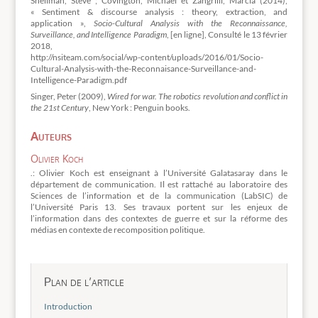
Shellman, Steve ; Covington, Michael et Zangrilli, Marcia (2014),
« Sentiment & discourse analysis : theory, extraction, and
application »,
Socio-Cultural Analysis with the Reconnaissance,
Surveillance, and Intelligence Paradigm
, [en ligne], Consulté le 13 février
2018,
http://nsiteam.com/social/wp-content/uploads/2016/01/Socio-
Cultural-Analysis-with-the-Reconnaisance-Surveillance-and-
Intelligence-Paradigm.pdf
Singer, Peter (2009),
Wired for war. The robotics revolution and conflict in
the 21st Century
, New York : Penguin books.
Auteurs
Olivier Koch
.: Olivier Koch est enseignant à l’Université Galatasaray dans le
département de communication. Il est rattaché au laboratoire des
Sciences de l’information et de la communication (LabSIC) de
l’Université Paris 13. Ses travaux portent sur les enjeux de
l’information dans des contextes de guerre et sur la réforme des
médias en contexte de recomposition politique.
Plan de l’article
Introduction