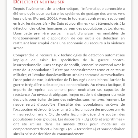
Détecter et neutraliser
Depuis l’avènement de la cybernétique, l’informatique connectée a
été employée pour parfaire les systèmes de guidage des armes vers
leurs cibles (Forget, 2001). Avec le tournant contre-insurrectionnel
en Irak, les dispositifs «
Big Data
et algorithmes » ont été employés à la
détection des cibles humaines au sein des populations autochtones.
Dans cette première partie, il s’agit d’analyser les modalités de
fonctionnement et d’application de ces outils de détection en
restituant leur emploi dans une économie du recours à la violence
armée.
Comprendre le recours aux technologies de détection automatisée
implique de saisir les spécificités de la guerre contre-
insurrectionnelle. Dans ce type de conflit, l’ennemi se confond avec le
reste de la population : il n’est pas nécessairement armé et en tenue
militaire, et il évolue dans les milieux urbains comme d’autres citadins.
De ce point de vue, la détection de l’« insurgé » dans le brouillard de la
guerre irrégulière a deux enjeux concomitants. Au niveau tactique, il
importe de repérer cet ennemi pour neutraliser ses capacités de
résistance. Au niveau stratégique, l’enjeu est de le distinguer du reste
des civils pour éviter de tuer des individus sans lien avec l’ennemi. Le
risque serait d’accroître l’hostilité des populations vis-à-vis de
l’occupation et de contribuer ainsi à la légitimation des groupes armés
« insurrectionnels ». Or, de cette légitimité dépend le soutien des
populations à ces groupes. Les dispositifs «
Big Data
et algorithmes »
ont été utilisés dans les années 2000 pour modéliser les
comportements de cet « insurgé » (ou « terroriste ») et pour optimiser
ainsi la prise de décision du commandement.