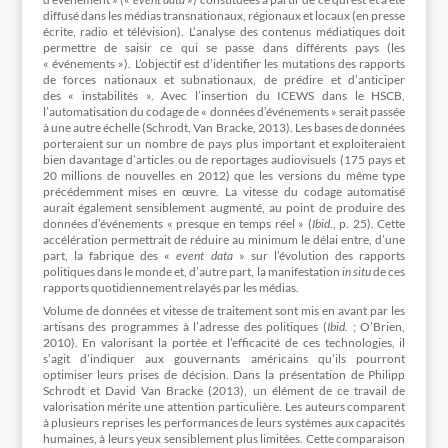
diffusé dans les médias transnationaux, régionaux et locaux (en presse
écrite, radio et télévision). L’analyse des contenus médiatiques doit
permettre de saisir ce qui se passe dans différents pays (les
« événements »). L’objectif est d’identifier les mutations des rapports
de forces nationaux et subnationaux, de prédire et d’anticiper
des « instabilités ». Avec l’insertion du ICEWS dans le HSCB,
l’automatisation du codage de « données d’événements » serait passée
à une autre échelle (Schrodt, Van Bracke, 2013). Les bases de données
porteraient sur un nombre de pays plus important et exploiteraient
bien davantage d’articles ou de reportages audiovisuels (175 pays et
20 millions de nouvelles en 2012) que les versions du même type
précédemment mises en œuvre. La vitesse du codage automatisé
aurait également sensiblement augmenté, au point de produire des
données d’événements « presque en temps réel » (
Ibid.
, p. 25). Cette
accélération permettrait de réduire au minimum le délai entre, d’une
part, la fabrique des «
event
data
» sur l’évolution des rapports
politiques dans le monde et, d’autre part, la manifestation
in situ
de ces
rapports quotidiennement relayés par les médias.
Volume de données et vitesse de traitement sont mis en avant par les
artisans des programmes à l’adresse des politiques (
Ibid.
; O’Brien,
2010). En valorisant la portée et l’efficacité de ces technologies, il
s’agit d’indiquer aux gouvernants américains qu’ils pourront
optimiser leurs prises de décision. Dans la présentation de Philipp
Schrodt et David Van Bracke (2013), un élément de ce travail de
valorisation mérite une attention particulière. Les auteurs comparent
à plusieurs reprises les performances de leurs systèmes aux capacités
humaines, à leurs yeux sensiblement plus limitées. Cette comparaison