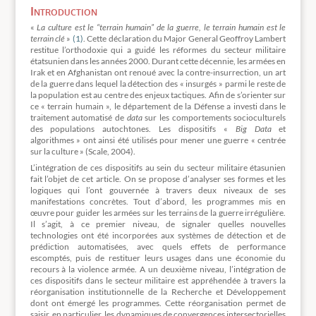
Introduction
«
La culture est le “terrain humain” de la guerre, le terrain humain est le
terrain clé
»
(1)
. Cette déclaration du Major General Geoffroy Lambert
restitue l’orthodoxie qui a guidé les réformes du secteur militaire
étatsunien dans les années 2000. Durant cette décennie, les armées en
Irak et en Afghanistan ont renoué avec la contre-insurrection, un art
de la guerre dans lequel la détection des « insurgés » parmi le reste de
la population est au centre des enjeux tactiques. Afin de s’orienter sur
ce « terrain humain », le département de la Défense a investi dans le
traitement automatisé de
data
sur les comportements socioculturels
des populations autochtones. Les dispositifs «
Big Data
et
algorithmes » ont ainsi été utilisés pour mener une guerre « centrée
sur la culture » (Scale, 2004).
L’intégration de ces dispositifs au sein du secteur militaire étasunien
fait l’objet de cet article. On se propose d’analyser ses formes et les
logiques qui l’ont gouvernée à travers deux niveaux de ses
manifestations concrètes. Tout d’abord, les programmes mis en
œuvre pour guider les armées sur les terrains de la guerre irrégulière.
Il s’agit, à ce premier niveau, de signaler quelles nouvelles
technologies ont été incorporées aux systèmes de détection et de
prédiction automatisées, avec quels effets de performance
escomptés, puis de restituer leurs usages dans une économie du
recours à la violence armée. A un deuxième niveau, l’intégration de
ces dispositifs dans le secteur militaire est appréhendée à travers la
réorganisation institutionnelle de la Recherche et Développement
dont ont émergé les programmes. Cette réorganisation permet de
saisir, en particulier, les dynamiques de convergences intersectorielles