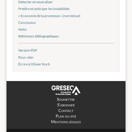
Détecter et neutraliser
Prédire et anticiper les instabilités
« Economie de la promesse » (non tenue)
Conclusion
Notes
Références bibliographiques
Version PDF
Pour citer
Écrire à Olivier Koch
Soumettre
S’abonner
Contact
Plan du site
Mentions légales