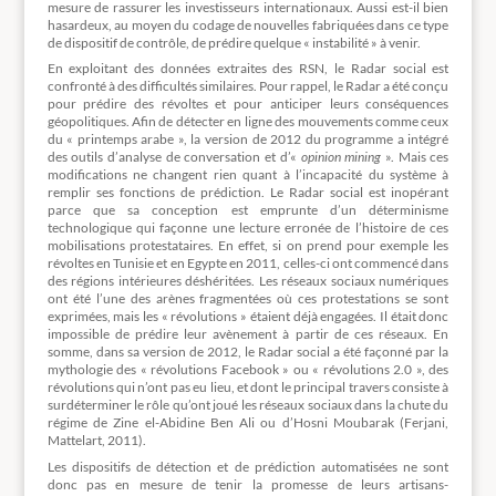
mesure de rassurer les investisseurs internationaux. Aussi est-il bien
hasardeux, au moyen du codage de nouvelles fabriquées dans ce type
de dispositif de contrôle, de prédire quelque « instabilité » à venir.
En exploitant des données extraites des RSN, le Radar social est
confronté à des difficultés similaires. Pour rappel, le Radar a été conçu
pour prédire des révoltes et pour anticiper leurs conséquences
géopolitiques. Afin de détecter en ligne des mouvements comme ceux
du « printemps arabe », la version de 2012 du programme a intégré
des outils d’analyse de conversation et d’«
opinion mining
». Mais ces
modifications ne changent rien quant à l’incapacité du système à
remplir ses fonctions de prédiction. Le Radar social est inopérant
parce que sa conception est emprunte d’un déterminisme
technologique qui façonne une lecture erronée de l’histoire de ces
mobilisations protestataires. En effet, si on prend pour exemple les
révoltes en Tunisie et en Egypte en 2011, celles-ci ont commencé dans
des régions intérieures déshéritées. Les réseaux sociaux numériques
ont été l’une des arènes fragmentées où ces protestations se sont
exprimées, mais les « révolutions » étaient déjà engagées. Il était donc
impossible de prédire leur avènement à partir de ces réseaux. En
somme, dans sa version de 2012, le Radar social a été façonné par la
mythologie des « révolutions Facebook » ou « révolutions 2.0 », des
révolutions qui n’ont pas eu lieu, et dont le principal travers consiste à
surdéterminer le rôle qu’ont joué les réseaux sociaux dans la chute du
régime de Zine el-Abidine Ben Ali ou d’Hosni Moubarak (Ferjani,
Mattelart, 2011).
Les dispositifs de détection et de prédiction automatisées ne sont
donc pas en mesure de tenir la promesse de leurs artisans-