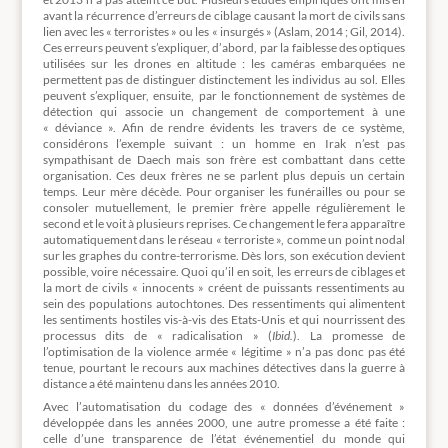
avant la récurrence d’erreurs de ciblage causant la mort de civils sans
lien avec les « terroristes » ou les « insurgés » (Aslam, 2014 ; Gil, 2014).
Ces erreurs peuvent s’expliquer, d’abord, par la faiblesse des optiques
utilisées sur les drones en altitude : les caméras embarquées ne
permettent pas de distinguer distinctement les individus au sol. Elles
peuvent s’expliquer, ensuite, par le fonctionnement de systèmes de
détection qui associe un changement de comportement à une
« déviance ». Afin de rendre évidents les travers de ce système,
considérons l’exemple suivant : un homme en Irak n’est pas
sympathisant de Daech mais son frère est combattant dans cette
organisation. Ces deux frères ne se parlent plus depuis un certain
temps. Leur mère décède. Pour organiser les funérailles ou pour se
consoler mutuellement, le premier frère appelle régulièrement le
second et le voit à plusieurs reprises. Ce changement le fera apparaître
automatiquement dans le réseau « terroriste », comme un point nodal
sur les graphes du contre-terrorisme. Dès lors, son exécution devient
possible, voire nécessaire. Quoi qu’il en soit, les erreurs de ciblages et
la mort de civils « innocents » créent de puissants ressentiments au
sein des populations autochtones. Des ressentiments qui alimentent
les sentiments hostiles vis-à-vis des Etats-Unis et qui nourrissent des
processus dits de « radicalisation » (
Ibid.
). La promesse de
l’optimisation de la violence armée « légitime » n’a pas donc pas été
tenue, pourtant le recours aux machines détectives dans la guerre à
distance a été maintenu dans les années 2010.
Avec l’automatisation du codage des « données d’événement »
développée dans les années 2000, une autre promesse a été faite :
celle d’une transparence de l’état événementiel du monde qui