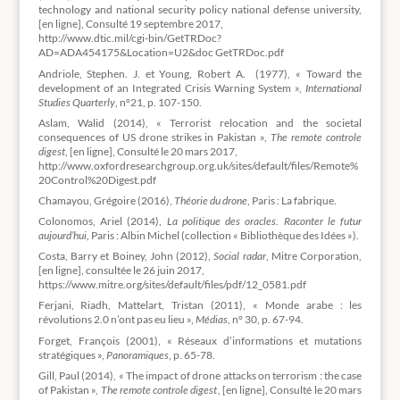
technology and national security policy national defense university,
[en ligne], Consulté 19 septembre 2017,
http://www.dtic.mil/cgi-bin/GetTRDoc?
AD=ADA454175&Location=U2&doc GetTRDoc.pdf
Andriole, Stephen. J. et Young, Robert A. (1977), « Toward the
development of an Integrated Crisis Warning System »,
International
Studies Quarterly
, n°21, p. 107-150.
Aslam, Walid (2014), « Terrorist relocation and the societal
consequences of US drone strikes in Pakistan »,
The remote controle
digest
, [en ligne], Consulté le 20 mars 2017,
http://www.oxfordresearchgroup.org.uk/sites/default/files/Remote%
20Control%20Digest.pdf
Chamayou, Grégoire (2016),
Théorie du drone
, Paris : La fabrique.
Colonomos, Ariel (2014),
La politique des oracles. Raconter le futur
aujourd’hui
, Paris : Albin Michel (collection « Bibliothèque des Idées »).
Costa, Barry et Boiney, John (2012),
Social radar
, Mitre Corporation,
[en ligne], consultée le 26 juin 2017,
https://www.mitre.org/sites/default/files/pdf/12_0581.pdf
Ferjani, Riadh, Mattelart, Tristan (2011), « Monde arabe : les
révolutions 2.0 n’ont pas eu lieu »,
Médias
, n° 30, p. 67-94.
Forget, François (2001), « Réseaux d’informations et mutations
stratégiques »,
Panoramiques
, p. 65-78.
Gill, Paul (2014), « The impact of drone attacks on terrorism : the case
of Pakistan »,
The remote controle digest
, [en ligne], Consulté le 20 mars