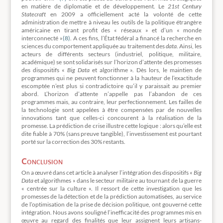
en matière de diplomatie et de développement. Le
21st
Century
Statecraft
en 2009 a officiellement acté la volonté de cette
administration de mettre à niveau les outils de la politique étrangère
américaine en tirant profit des « réseaux » et d’un « monde
interconnecté »
(8)
. A ces fins, l’État fédéral a financé la recherche en
sciences du comportement appliquée au traitement des
data
. Ainsi, les
acteurs de différents secteurs (industriel, politique, militaire,
académique) se sont solidarisés sur l’horizon d’attente des promesses
des dispositifs «
Big Data
et algorithme ». Dès lors, le maintien de
programmes qui ne peuvent fonctionner à la hauteur de l’exactitude
escomptée n’est plus si contradictoire qu’il y paraissait au premier
abord. L’horizon d’attente n’appelle pas l’abandon de ces
programmes mais, au contraire, leur perfectionnement. Les failles de
la technologie sont appelées à être compensées par de nouvelles
innovations tant que celles-ci concourent à la réalisation de la
promesse. La prédiction de crise illustre cette logique : alors qu’elle est
dite fiable à 70% (sans preuve tangible), l’investissement est pourtant
porté sur la correction des 30% restants.
Conclusion
On a œuvré dans cet article à analyser l’intégration des dispositifs «
Big
Data
et algorithmes » dans le secteur militaire au tournant de la guerre
« centrée sur la culture ». Il ressort de cette investigation que les
promesses de la détection et de la prédiction automatisées, au service
de l’optimisation de la prise de décision politique, ont gouverné cette
intégration. Nous avons souligné l’inefficacité des programmes mis en
œuvre au regard des finalités que leur assignent leurs artisans-