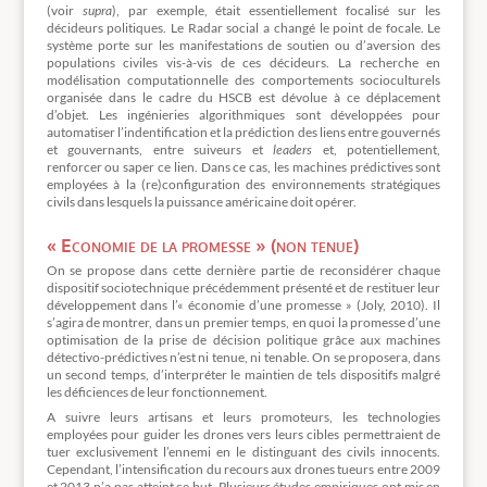
(voir
supra
), par exemple, était essentiellement focalisé sur les
décideurs politiques. Le Radar social a changé le point de focale. Le
système porte sur les manifestations de soutien ou d’aversion des
populations civiles vis-à-vis de ces décideurs. La recherche en
modélisation computationnelle des comportements socioculturels
organisée dans le cadre du HSCB est dévolue à ce déplacement
d’objet. Les ingénieries algorithmiques sont développées pour
automatiser l’indentification et la prédiction des liens entre gouvernés
et gouvernants, entre suiveurs et
leaders
et, potentiellement,
renforcer ou saper ce lien. Dans ce cas, les machines prédictives sont
employées à la (re)configuration des environnements stratégiques
civils dans lesquels la puissance américaine doit opérer.
« Economie de la promesse » (non tenue)
On se propose dans cette dernière partie de reconsidérer chaque
dispositif sociotechnique précédemment présenté et de restituer leur
développement dans l’« économie d’une promesse » (Joly, 2010). Il
s’agira de montrer, dans un premier temps, en quoi la promesse d’une
optimisation de la prise de décision politique grâce aux machines
détectivo-prédictives n’est ni tenue, ni tenable. On se proposera, dans
un second temps, d’interpréter le maintien de tels dispositifs malgré
les déficiences de leur fonctionnement.
A suivre leurs artisans et leurs promoteurs, les technologies
employées pour guider les drones vers leurs cibles permettraient de
tuer exclusivement l’ennemi en le distinguant des civils innocents.
Cependant, l’intensification du recours aux drones tueurs entre 2009
et 2013 n’a pas atteint ce but. Plusieurs études empiriques ont mis en