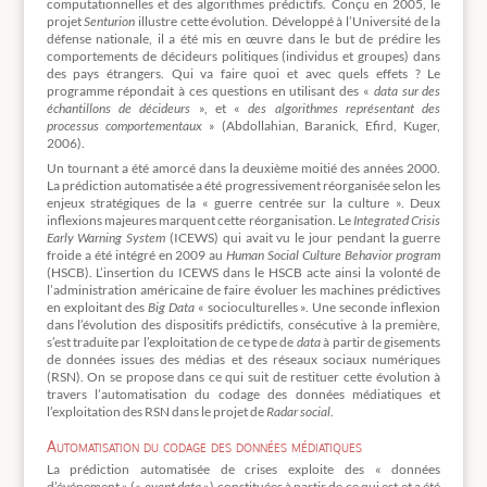
computationnelles et des algorithmes prédictifs. Conçu en 2005, le
projet
Senturion
illustre cette évolution. Développé à l’Université de la
défense nationale, il a été mis en œuvre dans le but de prédire les
comportements de décideurs politiques (individus et groupes) dans
des pays étrangers. Qui va faire quoi et avec quels effets ? Le
programme répondait à ces questions en utilisant des «
data sur des
échantillons de décideurs
», et «
des algorithmes représentant des
processus comportementaux
» (Abdollahian, Baranick, Efird, Kuger,
2006).
Un tournant a été amorcé dans la deuxième moitié des années 2000.
La prédiction automatisée a été progressivement réorganisée selon les
enjeux stratégiques de la « guerre centrée sur la culture ». Deux
inflexions majeures marquent cette réorganisation. Le
Integrated Crisis
Early Warning System
(ICEWS) qui avait vu le jour pendant la guerre
froide a été intégré en 2009 au
Human Social Culture Behavior program
(HSCB). L’insertion du ICEWS dans le HSCB acte ainsi la volonté de
l’administration américaine de faire évoluer les machines prédictives
en exploitant des
Big Data
« socioculturelles ». Une seconde inflexion
dans l’évolution des dispositifs prédictifs, consécutive à la première,
s’est traduite par l’exploitation de ce type de
data
à partir de gisements
de données issues des médias et des réseaux sociaux numériques
(RSN). On se propose dans ce qui suit de restituer cette évolution à
travers l’automatisation du codage des données médiatiques et
l’exploitation des RSN dans le projet de
Radar social
.
Automatisation du codage des données médiatiques
La prédiction automatisée de crises exploite des « données
d’événement » («
event data
») constituées à partir de ce qui est et a été