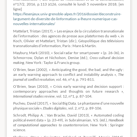
n°17/2, 2016, p.113 à126, consulté le lundi 5 novembre 2018, [en
ligne]
https://lesenjeux.univ-grenoble-alpes.fr/2016/dossier/deconstruire-
largument-de-diversite-de-linformation-a-lheure-numerique-cas-
nouvelles-internationales/
Mattelart, Tristan (2017), « Les enjeux de la circulation transnationale
de l’information : des agences de presse aux plateformes du web », in
Koch, Olivier et Mattelart, Tristan (dir.), Géopolitique des télévisions
transnationales d’information, Paris : Mare & Martin.
Maybury, Mark (2010), « Social radar for smart power » (p. 26-36), in
Schmorrow, Dylan et Nicholson, Denise (éd.),
Cross-cultural decision
making
, New York : Taylor & Francis group.
O’Brien, Sean (2002), « Anticipating the good, the bad, and the ugly :
an early warning approach to conflict and instability analysis »,
The
journal of conflict resolution
, vol. 46, n° 6, p. 791-811.
O’Brien, Sean (2010), « Crisis early warning and decision support :
contemporary approaches and thoughts on future research »,
International studies review
, vol. 12, n°1, p. 87-104.
Pucheu, David (2017), « Social Big Data. Le phantasme d’une nouvelle
physique sociale »,
Etudes digitales
, vol. 2, n°2, p. 89-106.
Schrodt, Philipp A. ; Van Bracke, David (2013), « Automated coding
political event data » (p. 23-49), in Subralmanian, V.S. (éd.),
Handbook
of computational approaches to counterterrorism
, New York : Springer
science.