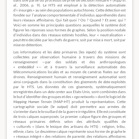
dans une partie du processus de prise de décision militaire » (Kipp
et
al.
, 2006, p. 9). Le HTS est employé à la détection automatisée
d’« insurgés » au sein des populations autochtones. Cette détection est
fondée sur l’analyse comportementale d’individus appréhendés dans
leurs réseaux affinitaires. Qui fait quoi ? Où ? Quand ? Et avec qui ?
Voici en somme les principales questions auxquelles le système doit
figurer les réponses sous formes de graphes. Selon la position nodale
d’individus dans des réseaux estimés hostiles, leur « neutralisation »
peut être décidée par les chefs de guerre, soit par mise à mort, soit par
mise en détention.
Les informations et les
data
primaires (les
inputs
) du système sont
collectées par observation humaine à travers des missions de
renseignement —par des soldats et des anthropologues
«
embedded
»— et à travers la surveillance automatisée des
télécommunications locales et au moyen de caméras fixées sur des
drones. Renseignement humain et renseignement automatisé sont
ainsi conjugués dans la constitution des gisements de
data
exploités
par le HTS. Les données de ces gisements, systématiquement
enregistrées dans un
data center
aux Etats-Unis, sont combinées dans
le but d’identifier des groupes et des «
ego networks
» dont le logiciel de
Mapping Human Terrain
(MAP-HT) produit la représentation. Cette
cartographie sociale (le
output
) doit permettre aux armées de
s’orienter dans le brouillard de la guerre irrégulière. Elle est constituée
de trois calques superposés. Le premier calque figure des groupes et
réseaux primaires définis selon des attributs qualifiés de
« culturels » (dans le lexique des artisans du HTS) : religion, tribu,
ethnie, clans. Le deuxième calque représente sous forme de graphe le
« réseaux intégré » des relations de parenté, des relations affinitaires