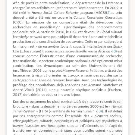
Afin de parfaire cette modélisation, le département de la Défense a
réorganisé ses activités en Recherche et Développement. En 2009, a
été créé le
Human Social Culture Behavior program
(HSCB)
(2)
au sein
duquel a été a été mis en œuvre le
Cultural Knowledge Consortium
(CKC). La mission de ce consortium était de développer des
recherches en modélisation algorithmique des comportements
socioculturels. A partir de 2010, le CKC est devenu le
Global cultural
knowledge network
avec pour objectif de porter à une autre échelle la
production et la coordination de ces savoirs. Cette organisation dont
la mission est «
de rassembler toute la capacité intellectuelle des États-
Unis […] en guidant la connaissance socioculturelle vers la décision
»
(3)
est
conçue comme l’infrastructure d’une communauté de recherche
transnationale. Le secteur académique national a été également mis à
contribution. Les dynamiques au sein des Universités ont été
insufflées en 2008 par le projet
Minerva Research Initiative
, grâce à des
financements visant à orienter les travaux en sciences sociales sur la
cartographie-analyse de réseaux humains. Avec ces technologies de
profilage des populations, déjà analysées par Armand Mattelart et
André Vitalis (2014), une « nouvelle physique sociale » (Pucheu,
2017) de la déviance et du crime a vu le jour.
L’un des programmes les plus représentatifs de « la guerre centrée sur
la culture » dans la deuxième moitié des années 2000 est le «
Human
Terrain
System » (HTS) (« système du terrain humain »)
(4)
. Il est défini
par ses entrepreneurs comme l’ensemble des «
éléments sociaux,
ethnographiques, culturels, économiques et politiques des populations à
travers lesquelles une force opère
», autant d’éléments qu’il s’agit de
transformer en données numériques pour qu’elles soient « utilisées