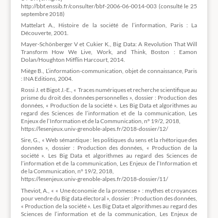
http://bbf.enssib.fr/consulter/bbf-2006-06-0014-003 (consulté le 25
septembre 2018)
Mattelart A., Histoire de la société de l’information, Paris : La
Découverte, 2001.
Mayer-Schönberger V et Cukier K., Big Data: A Revolution That Will
Transform How We Live, Work, and Think, Boston : Eamon
Dolan/Houghton Mifflin Harcourt, 2014.
Miège B., L’information-communication, objet de connaissance, Paris
: INA Editions, 2004.
Rossi J. et Bigot J.-E., « Traces numériques et recherche scientifique au
prisme du droit des données personnelles », dossier : Production des
données, « Production de la société ». Les Big Data et algorithmes au
regard des Sciences de l’information et de la communication, Les
Enjeux de l’Information et de la Communication, n° 19/2, 2018,
https://lesenjeux.univ-grenoble-alpes.fr/2018-dossier/12/
Sire, G., « Web sémantique : les politiques du sens et la rhétorique des
données », dossier : Production des données, « Production de la
société ». Les Big Data et algorithmes au regard des Sciences de
l’information et de la communication, Les Enjeux de l’Information et
de la Communication, n° 19/2, 2018,
https://lesenjeux.univ-grenoble-alpes.fr/2018-dossier/11/
Theviot, A., « « Une économie de la promesse » : mythes et croyances
pour vendre du Big data électoral », dossier : Production des données,
« Production de la société ». Les Big Data et algorithmes au regard des
Sciences de l’information et de la communication, Les Enjeux de