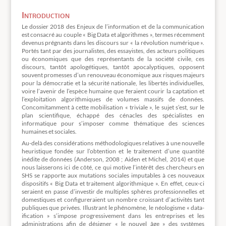
Introduction
Le dossier 2018 des Enjeux de l’information et de la communication
est consacré au couple « Big Data et algorithmes », termes récemment
devenus prégnants dans les discours sur « la révolution numérique ».
Portés tant par des journalistes, des essayistes, des acteurs politiques
ou économiques que des représentants de la société civile, ces
discours, tantôt apologétiques, tantôt apocalyptiques, opposent
souvent promesses d’un renouveau économique aux risques majeurs
pour la démocratie et la sécurité nationale, les libertés individuelles,
voire l’avenir de l’espèce humaine que feraient courir la captation et
l’exploitation algorithmiques de volumes massifs de données.
Concomitamment à cette mobilisation « triviale », le sujet s’est, sur le
plan scientifique, échappé des cénacles des spécialistes en
informatique pour s’imposer comme thématique des sciences
humaines et sociales.
Au-delà des considérations méthodologiques relatives à une nouvelle
heuristique fondée sur l’obtention et le traitement d’une quantité
inédite de données (Anderson, 2008 ; Aiden et Michel, 2014) et que
nous laisserons ici de côté, ce qui motive l’intérêt des chercheurs en
SHS se rapporte aux mutations sociales imputables à ces nouveaux
dispositifs « Big Data et traitement algorithmique ». En effet, ceux-ci
seraient en passe d’investir de multiples sphères professionnelles et
domestiques et configureraient un nombre croissant d’activités tant
publiques que privées. Illustrant le phénomène, le néologisme « data-
ification » s’impose progressivement dans les entreprises et les
administrations afin de désigner « le nouvel âge » des systèmes