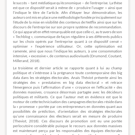
le succès – tant médiatique qu’économique – de l’entreprise. La thèse
est que ce dispositif serait à même de « produire l’usager » ainsi que
l’indique le titre de l’article. Afin d’étayer leur démonstration, les
auteurs ont mis en place une méthodologie fondée principalement sur
l’étude de la mise en visibilité des contenus de Netflix ainsi que sur les
discours de l’entreprise sur son propre système de recommandation.
Ce qui apparaît en effet remarquable est que celle-ci, au travers de son
« Techblog », communique de façon régulière à ses différents publics
sur les choix opérés par l’entreprise quant à ce dispositif censé «
optimiser » l’expérience utilisateur. Or, cette optimisation est
ramenée, ainsi que nous l’indique les auteurs, à une consommation
intensive, « excessive », de contenus audiovisuels (Drumond, Coutant,
Millerand, 2018).
Le troisième et dernier article se rapporte quant à lui au champ
politique et s’intéresse à la prégnance toute contemporaine des big
data dans les stratégies électorales. Anaïs Théviot présente ainsi les
stratégies des « prestataires en big data électoral » et retrace
l’émergence puis l’affirmation d’une « croyance en l’efficacité » des
données massives, croyance désormais partagée avec les décideurs
politiques et militants. Ce que l’auteur met en évidence est que le
moteur de cette technicisation des campagnes électorales réside dans
la « promesse » portée par ces entrepreneurs en données quant aux
possibilités de prédiction, d’orientation des stratégies électorales
qu’une connaissance des électeurs serait en mesure de produire
(Theviot, 2018). Ces discours de promotion ont eu une portée
perlocutoire considérable puisque le recours aux données massives
est maintenant perçu par les responsables des équipes électorales