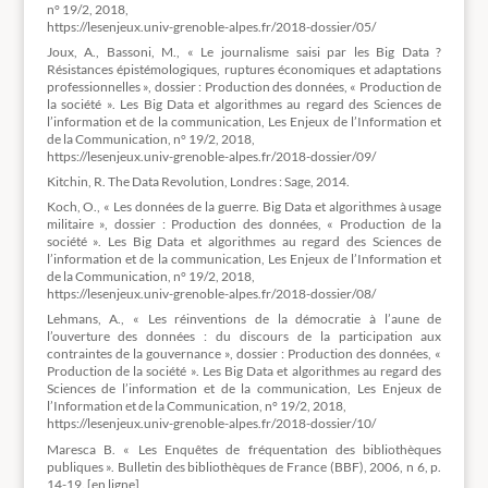
n° 19/2, 2018,
https://lesenjeux.univ-grenoble-alpes.fr/2018-dossier/05/
Joux, A., Bassoni, M., « Le journalisme saisi par les Big Data ?
Résistances épistémologiques, ruptures économiques et adaptations
professionnelles », dossier : Production des données, « Production de
la société ». Les Big Data et algorithmes au regard des Sciences de
l’information et de la communication, Les Enjeux de l’Information et
de la Communication, n° 19/2, 2018,
https://lesenjeux.univ-grenoble-alpes.fr/2018-dossier/09/
Kitchin, R. The Data Revolution, Londres : Sage, 2014.
Koch, O., « Les données de la guerre. Big Data et algorithmes à usage
militaire », dossier : Production des données, « Production de la
société ». Les Big Data et algorithmes au regard des Sciences de
l’information et de la communication, Les Enjeux de l’Information et
de la Communication, n° 19/2, 2018,
https://lesenjeux.univ-grenoble-alpes.fr/2018-dossier/08/
Lehmans, A., « Les réinventions de la démocratie à l’aune de
l’ouverture des données : du discours de la participation aux
contraintes de la gouvernance », dossier : Production des données, «
Production de la société ». Les Big Data et algorithmes au regard des
Sciences de l’information et de la communication, Les Enjeux de
l’Information et de la Communication, n° 19/2, 2018,
https://lesenjeux.univ-grenoble-alpes.fr/2018-dossier/10/
Maresca B. « Les Enquêtes de fréquentation des bibliothèques
publiques ». Bulletin des bibliothèques de France (BBF), 2006, n 6, p.
14-19. [en ligne]