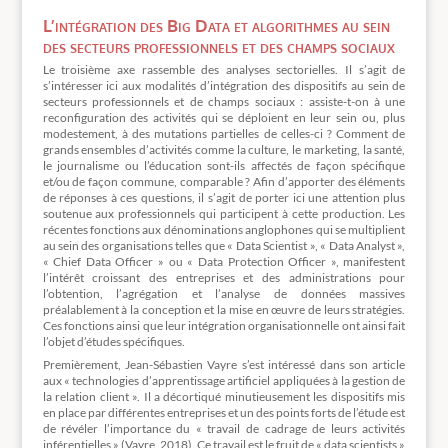
L’intégration des Big Data et algorithmes au sein
des secteurs professionnels et des champs sociaux
Le troisième axe rassemble des analyses sectorielles. Il s’agit de
s’intéresser ici aux modalités d’intégration des dispositifs au sein de
secteurs professionnels et de champs sociaux : assiste-t-on à une
reconfiguration des activités qui se déploient en leur sein ou, plus
modestement, à des mutations partielles de celles-ci ? Comment de
grands ensembles d’activités comme la culture, le marketing, la santé,
le journalisme ou l’éducation sont-ils affectés de façon spécifique
et/ou de façon commune, comparable ? Afin d’apporter des éléments
de réponses à ces questions, il s’agit de porter ici une attention plus
soutenue aux professionnels qui participent à cette production. Les
récentes fonctions aux dénominations anglophones qui se multiplient
au sein des organisations telles que « Data Scientist », « Data Analyst »,
« Chief Data Officer » ou « Data Protection Officer », manifestent
l’intérêt croissant des entreprises et des administrations pour
l’obtention, l’agrégation et l’analyse de données massives
préalablement à la conception et la mise en œuvre de leurs stratégies.
Ces fonctions ainsi que leur intégration organisationnelle ont ainsi fait
l’objet d’études spécifiques.
Premièrement, Jean-Sébastien Vayre s’est intéressé dans son article
aux « technologies d’apprentissage artificiel appliquées à la gestion de
la relation client ». Il a décortiqué minutieusement les dispositifs mis
en place par différentes entreprises et un des points forts de l’étude est
de révéler l’importance du « travail de cadrage de leurs activités
inférentielles » (Vayre, 2018). Ce travail est le fruit de « data scientists »