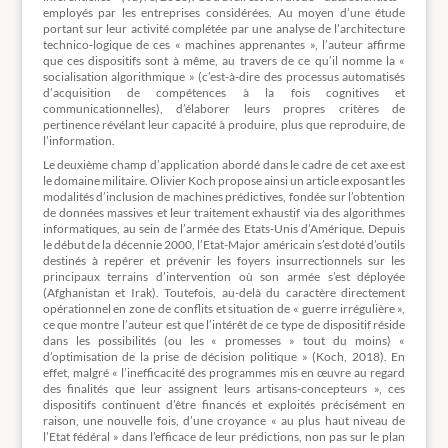
employés par les entreprises considérées. Au moyen d’une étude
portant sur leur activité complétée par une analyse de l’architecture
technico-logique de ces « machines apprenantes », l’auteur affirme
que ces dispositifs sont à même, au travers de ce qu’il nomme la «
socialisation algorithmique » (c’est-à-dire des processus automatisés
d’acquisition de compétences à la fois cognitives et
communicationnelles), d’élaborer leurs propres critères de
pertinence révélant leur capacité à produire, plus que reproduire, de
l’information.
Le deuxième champ d’application abordé dans le cadre de cet axe est
le domaine militaire. Olivier Koch propose ainsi un article exposant les
modalités d’inclusion de machines prédictives, fondée sur l’obtention
de données massives et leur traitement exhaustif via des algorithmes
informatiques, au sein de l’armée des Etats-Unis d’Amérique. Depuis
le début de la décennie 2000, l’Etat-Major américain s’est doté d’outils
destinés à repérer et prévenir les foyers insurrectionnels sur les
principaux terrains d’intervention où son armée s’est déployée
(Afghanistan et Irak). Toutefois, au-delà du caractère directement
opérationnel en zone de conflits et situation de « guerre irrégulière »,
ce que montre l’auteur est que l’intérêt de ce type de dispositif réside
dans les possibilités (ou les « promesses » tout du moins) «
d’optimisation de la prise de décision politique » (Koch, 2018). En
effet, malgré « l’inefficacité des programmes mis en œuvre au regard
des finalités que leur assignent leurs artisans-concepteurs », ces
dispositifs continuent d’être financés et exploités précisément en
raison, une nouvelle fois, d’une croyance « au plus haut niveau de
l’Etat fédéral » dans l’efficace de leur prédictions, non pas sur le plan