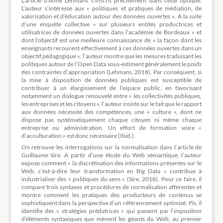
L’article d’Anne Lehmans s’inscrit précisément dans cette optique.
L’auteur s’intéresse aux « politiques et pratiques de médiation, de
valorisation et d’éducation autour des données ouvertes ». A la suite
d’une enquête collective « sur plusieurs entités productrices et
utilisatrices de données ouvertes dans l’académie de Bordeaux » et
dont l’objectif est une meilleure connaissance de « la façon dont les
enseignants recourent effectivement à ces données ouvertes dans un
objectif pédagogique », l’auteur montre que les mesures traduisant les
politiques autour de l’Open Data sous-estiment généralement le poids
des contraintes d’appropriation (Lehmans, 2018). Par conséquent, si
la mise à disposition de données publiques est susceptible de
contribuer à un élargissement de l’espace public, en favorisant
notamment un dialogue renouvelé entre « les collectivités publiques,
les entreprises et les citoyens », l’auteur insiste sur le fait que le rapport
aux données nécessite des compétences, une « culture », dont ne
dispose pas systématiquement chaque citoyen ni même chaque
entreprise ou administration. Un effort de formation voire «
d’acculturation » est donc nécessaire (Ibid.).
On retrouve les interrogations sur la normalisation dans l’article de
Guillaume Sire. A partir d’une étude du Web sémantique, l’auteur
expose comment « la discrétisation des informations présentes sur le
Web, c’est-à-dire leur transformation en Big Data » contribue à
industrialiser des « politiques du sens » (Sire, 2018). Pour ce faire, il
compare trois syntaxes et procédures de normalisation afférentes et
montre comment les pratiques des producteurs de contenus se
sophistiquent dans la perspective d’un référencement optimisé. Pis, il
identifie des « stratégies prédatrices » qui passent par l’imposition
d’éléments syntaxiques que mènent les géants du Web, au premier