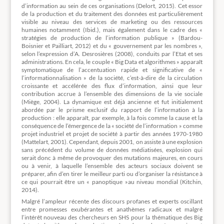
d’information au sein de ces organisations (Delort, 2015). Cet essor
de la production et du traitement des données est particulièrement
visible au niveau des services de marketing ou des ressources
humaines notamment (Ibid.), mais également dans le cadre des «
stratégies de production de l’information publique » (Bardou-
Boisnier et Pailliart, 2012) et du « gouvernement par les nombres »,
selon l’expression d’A. Desrosières (2008), conduits par l’Etat et ses
administrations. En cela, le couple « Big Data et algorithmes » apparaît
symptomatique de l’accentuation rapide et significative de «
l’informationnalisation » de la société, c’est-à-dire de la circulation
croissante et accélérée des flux d’information, ainsi que leur
contribution accrue à l’ensemble des dimensions de la vie sociale
(Miège, 2004). La dynamique est déjà ancienne et fut initialement
abordée par le prisme exclusif du rapport de l’information à la
production : elle apparaît, par exemple, à la fois comme la cause et la
conséquence de l’émergence de la « société de l’information » comme
projet industriel et projet de société à partir des années 1970-1980
(Mattelart, 2001). Cependant, depuis 2001, on assiste à une explosion
sans précédent du volume de données médiatisées, explosion qui
serait donc à même de provoquer des mutations majeures, en cours
ou à venir, à laquelle l’ensemble des acteurs sociaux doivent se
préparer, afin d’en tirer le meilleur parti ou d’organiser la résistance à
ce qui pourrait être un « panoptique »au niveau mondial (Kitchin,
2014).
Malgré l’ampleur récente des discours profanes et experts oscillant
entre promesses exubérantes et anathèmes radicaux et malgré
l’intérêt nouveau des chercheurs en SHS pour la thématique des Big