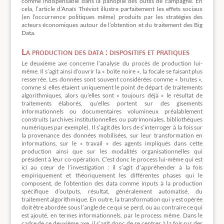
comme indispensable dans la panoplie des outils de campagne. En
cela, l’article d’Anaïs Théviot illustre parfaitement les effets sociaux
(en l’occurrence politiques même) produits par les stratégies des
acteurs économiques autour de l’obtention et du traitement des Big
Data.
La production des data : dispositifs et pratiques
Le deuxième axe concerne l’analyse du procès de production lui-
même. Il s’agit ainsi d’ouvrir la « boîte noire », la focale se faisant plus
resserrée. Les données sont souvent considérées comme « brutes »,
comme si elles étaient uniquement le point de départ de traitements
algorithmiques, alors qu’elles sont « toujours déjà » le résultat de
traitements élaborés, qu’elles portent sur des gisements
informationnels ou documentaires volumineux préalablement
construits (archives institutionnelles ou patrimoniales, bibliothèques
numériques par exemple). Il s’agit dès lors de s’interroger à la fois sur
la provenance des données mobilisées, sur leur transformation en
informations, sur le « travail » des agents impliqués dans cette
production ainsi que sur les modalités organisationnelles qui
président à leur co-opération. C’est donc le process lui-même qui est
ici au cœur de l’investigation : il s’agit d’appréhender à la fois
empiriquement et théoriquement les différentes phases qui le
composent, de l’obtention des data comme inputs à la production
spécifique d’outputs, résultat, généralement automatisé, du
traitement algorithmique. En outre, la transformation qui y est opérée
doit être abordée sous l’angle de ce qui se perd, ou au contraire ce qui
est ajouté, en termes informationnels, par le process même. Dans le
cadre de ce deuxième axe, il s’agit donc de se centrer à la fois sur des