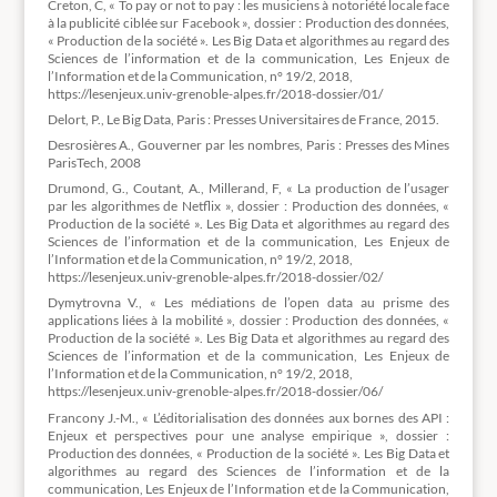
Creton, C, « To pay or not to pay : les musiciens à notoriété locale face
à la publicité ciblée sur Facebook », dossier : Production des données,
« Production de la société ». Les Big Data et algorithmes au regard des
Sciences de l’information et de la communication, Les Enjeux de
l’Information et de la Communication, n° 19/2, 2018,
https://lesenjeux.univ-grenoble-alpes.fr/2018-dossier/01/
Delort, P., Le Big Data, Paris : Presses Universitaires de France, 2015.
Desrosières A., Gouverner par les nombres, Paris : Presses des Mines
ParisTech, 2008
Drumond, G., Coutant, A., Millerand, F, « La production de l’usager
par les algorithmes de Netflix », dossier : Production des données, «
Production de la société ». Les Big Data et algorithmes au regard des
Sciences de l’information et de la communication, Les Enjeux de
l’Information et de la Communication, n° 19/2, 2018,
https://lesenjeux.univ-grenoble-alpes.fr/2018-dossier/02/
Dymytrovna V., « Les médiations de l’open data au prisme des
applications liées à la mobilité », dossier : Production des données, «
Production de la société ». Les Big Data et algorithmes au regard des
Sciences de l’information et de la communication, Les Enjeux de
l’Information et de la Communication, n° 19/2, 2018,
https://lesenjeux.univ-grenoble-alpes.fr/2018-dossier/06/
Francony J.-M., « L’éditorialisation des données aux bornes des API :
Enjeux et perspectives pour une analyse empirique », dossier :
Production des données, « Production de la société ». Les Big Data et
algorithmes au regard des Sciences de l’information et de la
communication, Les Enjeux de l’Information et de la Communication,