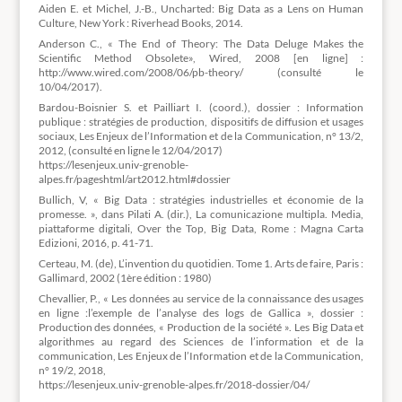
Aiden E. et Michel, J.-B., Uncharted: Big Data as a Lens on Human
Culture, New York : Riverhead Books, 2014.
Anderson C., « The End of Theory: The Data Deluge Makes the
Scientific Method Obsolete», Wired, 2008 [en ligne] :
http://www.wired.com/2008/06/pb-theory/ (consulté le
10/04/2017).
Bardou-Boisnier S. et Pailliart I. (coord.), dossier : Information
publique : stratégies de production, dispositifs de diffusion et usages
sociaux, Les Enjeux de l’Information et de la Communication, n° 13/2,
2012, (consulté en ligne le 12/04/2017)
https://lesenjeux.univ-grenoble-
alpes.fr/pageshtml/art2012.html#dossier
Bullich, V, « Big Data : stratégies industrielles et économie de la
promesse. », dans Pilati A. (dir.), La comunicazione multipla. Media,
piattaforme digitali, Over the Top, Big Data, Rome : Magna Carta
Edizioni, 2016, p. 41-71.
Certeau, M. (de), L’invention du quotidien. Tome 1. Arts de faire, Paris :
Gallimard, 2002 (1ère édition : 1980)
Chevallier, P., « Les données au service de la connaissance des usages
en ligne :l’exemple de l’analyse des logs de Gallica », dossier :
Production des données, « Production de la société ». Les Big Data et
algorithmes au regard des Sciences de l’information et de la
communication, Les Enjeux de l’Information et de la Communication,
n° 19/2, 2018,
https://lesenjeux.univ-grenoble-alpes.fr/2018-dossier/04/