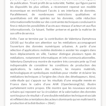
de publication. Tirant profit de sa notoriété, Twitter, qui figure parmi
les dispositifs les plus utilisés, a récemment repensé son modèle
économique en enrichissant l’accès à ses interfaces de données.
Parallèlement, de nombreuses restrictions qualitatives et
quantitatives ont été opérées sur les données, cette réduction
informationnelle fondée sur des contraintes techniques conduisant in
fine à réduire les possibilités d’accès aux réseaux d’acteurs et aux flux
informationnels. Ce faisant, Twitter préserve et garde la maîtrise de
son offre de service.
Enfin, l’axe se termine par la contribution de Valentyna Dymytrova
(2018) qui focalise son attention sur les médiations accompagnant
l’ouverture des données numériques urbaines. A partir d’une
sélection d’applications mobiles destinées à assister les usagers dans
leurs déplacements en ville, l’auteur distingue plusieurs types de
médiations, notamment informatiques et info-communicationnelles.
Valentyna Dymytrova montre de manière très convaincante qu’il est
indispensable de considérer les conditions de production des
applications, la nature des acteurs, les moyens matériels,
technologiques et symboliques mobilisés pour révéler et éclairer les
médiations techniques à l’origine des choix des développeurs. Ainsi,
cette étude qui s’appuie sur les résultats d’une enquête menée en
France dans le cadre d’une ANR (OpenSensingCity), illustre
parfaitement notre propos. Elle montre que les nouveaux services
urbains qui reposent sur la circulation et la valorisation des données
sont toujours le résultat « d’une double médiation technique et sociale
et reflètent des orientations des acteurs dominants qui en maîtrisent la
production et la distribution ». (Ibid.)