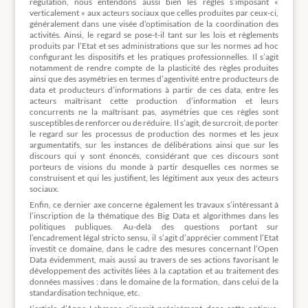
régulation, nous entendons aussi bien les règles s’imposant «
verticalement » aux acteurs sociaux que celles produites par ceux-ci,
généralement dans une visée d’optimisation de la coordination des
activités. Ainsi, le regard se pose-t-il tant sur les lois et règlements
produits par l’Etat et ses administrations que sur les normes ad hoc
configurant les dispositifs et les pratiques professionnelles. Il s’agit
notamment de rendre compte de la plasticité des règles produites
ainsi que des asymétries en termes d’agentivité entre producteurs de
data et producteurs d’informations à partir de ces data, entre les
acteurs maîtrisant cette production d’information et leurs
concurrents ne la maîtrisant pas, asymétries que ces règles sont
susceptibles de renforcer ou de réduire. Il s’agit, de surcroit, de porter
le regard sur les processus de production des normes et les jeux
argumentatifs, sur les instances de délibérations ainsi que sur les
discours qui y sont énoncés, considérant que ces discours sont
porteurs de visions du monde à partir desquelles ces normes se
construisent et qui les justifient, les légitiment aux yeux des acteurs
sociaux.
Enfin, ce dernier axe concerne également les travaux s’intéressant à
l’inscription de la thématique des Big Data et algorithmes dans les
politiques publiques. Au-delà des questions portant sur
l’encadrement légal stricto sensu, il s’agit d’apprécier comment l’Etat
investit ce domaine, dans le cadre des mesures concernant l’Open
Data évidemment, mais aussi au travers de ses actions favorisant le
développement des activités liées à la captation et au traitement des
données massives : dans le domaine de la formation, dans celui de la
standardisation technique, etc.