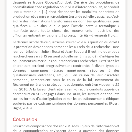
desquels se trouve Google/Alphabet. Derrière des procédures de
normalisation et de régulation pour plus d’interopérabilité, se produit
une « tectonique […] dont dépendent les modalités concrètes de
production et de mise en circulation à grande échelle des signes, c’est-
à-dire des informations transformées en données qualifiables, puis
qualifiées ». Or, ainsi que le pose l’article, cette « tectonique »
manifeste avant toute chose des mouvements industriels, des
affrontements entre « visions […], projets, intérêts » divergents (Ibid.).
Le dernier article de ce quatrième axe renvoie à la question du droit à
la protection des données personnelles au sein de la recherche. Dans
leur contribution, Julien Rossi et Jean-Edouard Bigot indiquent que
les chercheurs en SHS seraient actuellement mis au défi d’intégrer les
équipements numériques pour mener leurs recherches. Ce faisant, les
chercheurs seraient progressivement confrontés à divers types de
données numériques (traces numériques, réponses à des
questionnaires, entretiens, etc.) qui, en raison de leur caractère
personnel, tomberaient sous le coup de la loi, notamment du
Règlement général de protection des données entré en vigueur le 25
mai 2018. A la faveur d’entretiens semi-directifs conduits auprès de
chercheurs en SHS engagés dans une ANR, les auteurs ont enquêté
sur les formes d’autorégulation et sur les questionnements éthiques
soulevés par ce cadrage juridique des données personnelles (Rossi,
Bigot, 2018).
Conclusion
Les articles composant ce dossier 2018 des Enjeux de l’information et
de la communication envisagent donc la question des données