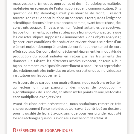
massives aux prismes des approches et des méthodologies multiples
mobilisées en sciences de l’information et de la communication. Si la
question de l’épistémologie n’est pas abordée de front, il ressort
toutefois de ces 12 contributions un consensus fort quant à l’exigence
scientifique de considérer ces données comme, avant toute chose, des
construits sociaux. En cela, elles manifestent autant les perspectives,
les positionnements, voire les stratégies de leurs (co-)concepteurs que
les caractéristiques supposées « immanentes » des objets analysés ;
ignorer leurs conditions de production revient donc à se priver d’un
élément majeur de compréhension de leur fonctionnement et de leurs
effets sociaux. Ces contributions éclairent également les modalités de
production du social induites en retour par les traitements des
données. Ce faisant, les différents articles exposent, chacun à leur
façon, comment les dispositifs contribuent à produire ou reproduire
des relations entre les individus ou alors les relations des individus aux
institutions qui les gouvernent.
Au travers de ce parcours en quatre étapes, nous espérons présenter
au lecteur un large panorama des modes de production «
algorithmique » de la société, en alternant les points de vue, les focales
et en multipliant les objets visés.
Avant de clore cette présentation, nous souhaitons remercier très
chaleureusement l’ensemble des auteurs ayant contribué au dossier :
pour la qualité de leurs travaux ainsi que pour leur grande réactivité
lors des échanges que nous avons eus avec le comité éditorial.
Références bibliographiques