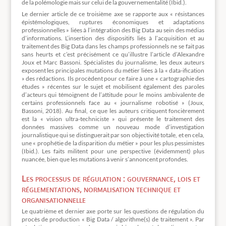
de la polémologie mais sur celui de la gouvernementalité (Ibid.).
Le dernier article de ce troisième axe se rapporte aux « résistances
épistémologiques, ruptures économiques et adaptations
professionnelles » liées à l’intégration des Big Data au sein des médias
d’informations. L’insertion des dispositifs liés à l’acquisition et au
traitement des Big Data dans les champs professionnels ne se fait pas
sans heurts et c’est précisément ce qu’illustre l’article d’Alexandre
Joux et Marc Bassoni. Spécialistes du journalisme, les deux auteurs
exposent les principales mutations du métier liées à la « data-ification
» des rédactions. Ils procèdent pour ce faire à une « cartographie des
études » récentes sur le sujet et mobilisent également des paroles
d’acteurs qui témoignent de l’attitude pour le moins ambivalente de
certains professionnels face au « journalisme robotisé » (Joux,
Bassoni, 2018). Au final, ce que les auteurs critiquent foncièrement
est la « vision ultra-techniciste » qui présente le traitement des
données massives comme un nouveau mode d’investigation
journalistique qui se distinguerait par son objectivité totale, et en cela,
une « prophétie de la disparition du métier » pour les plus pessimistes
(Ibid.). Les faits militent pour une perspective (évidemment) plus
nuancée, bien que les mutations à venir s’annoncent profondes.
Les processus de régulation : gouvernance, lois et
réglementations, normalisation technique et
organisationnelle
Le quatrième et dernier axe porte sur les questions de régulation du
procès de production « Big Data / algorithme(s) de traitement ». Par