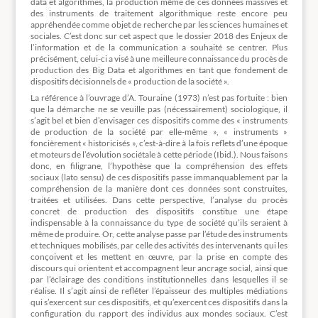
data et algorithmes, la production même de ces données massives et
des instruments de traitement algorithmique reste encore peu
appréhendée comme objet de recherche par les sciences humaines et
sociales. C’est donc sur cet aspect que le dossier 2018 des Enjeux de
l’information et de la communication a souhaité se centrer. Plus
précisément, celui-ci a visé à une meilleure connaissance du procès de
production des Big Data et algorithmes en tant que fondement de
dispositifs décisionnels de « production de la société ».
La référence à l’ouvrage d’A. Touraine (1973) n’est pas fortuite : bien
que la démarche ne se veuille pas (nécessairement) sociologique, il
s’agit bel et bien d’envisager ces dispositifs comme des « instruments
de production de la société par elle-même », « instruments »
foncièrement « historicisés », c’est-à-dire à la fois reflets d’une époque
et moteurs de l’évolution sociétale à cette période (Ibid.). Nous faisons
donc, en filigrane, l’hypothèse que la compréhension des effets
sociaux (lato sensu) de ces dispositifs passe immanquablement par la
compréhension de la manière dont ces données sont construites,
traitées et utilisées. Dans cette perspective, l’analyse du procès
concret de production des dispositifs constitue une étape
indispensable à la connaissance du type de société qu’ils seraient à
même de produire. Or, cette analyse passe par l’étude des instruments
et techniques mobilisés, par celle des activités des intervenants qui les
conçoivent et les mettent en œuvre, par la prise en compte des
discours qui orientent et accompagnent leur ancrage social, ainsi que
par l’éclairage des conditions institutionnelles dans lesquelles il se
réalise. Il s’agit ainsi de refléter l’épaisseur des multiples médiations
qui s’exercent sur ces dispositifs, et qu’exercent ces dispositifs dans la
configuration du rapport des individus aux mondes sociaux. C’est