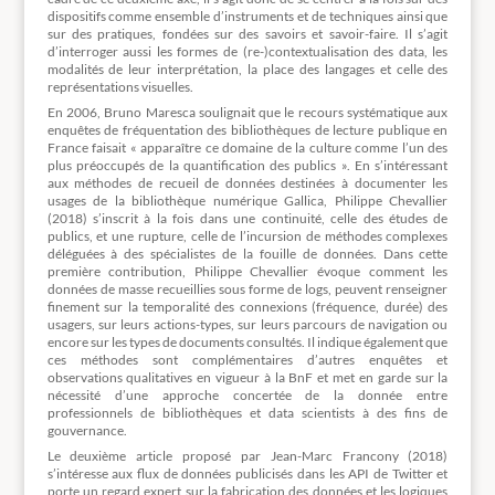
dispositifs comme ensemble d’instruments et de techniques ainsi que
sur des pratiques, fondées sur des savoirs et savoir-faire. Il s’agit
d’interroger aussi les formes de (re-)contextualisation des data, les
modalités de leur interprétation, la place des langages et celle des
représentations visuelles.
En 2006, Bruno Maresca soulignait que le recours systématique aux
enquêtes de fréquentation des bibliothèques de lecture publique en
France faisait « apparaître ce domaine de la culture comme l’un des
plus préoccupés de la quantification des publics ». En s’intéressant
aux méthodes de recueil de données destinées à documenter les
usages de la bibliothèque numérique Gallica, Philippe Chevallier
(2018) s’inscrit à la fois dans une continuité, celle des études de
publics, et une rupture, celle de l’incursion de méthodes complexes
déléguées à des spécialistes de la fouille de données. Dans cette
première contribution, Philippe Chevallier évoque comment les
données de masse recueillies sous forme de logs, peuvent renseigner
finement sur la temporalité des connexions (fréquence, durée) des
usagers, sur leurs actions-types, sur leurs parcours de navigation ou
encore sur les types de documents consultés. Il indique également que
ces méthodes sont complémentaires d’autres enquêtes et
observations qualitatives en vigueur à la BnF et met en garde sur la
nécessité d’une approche concertée de la donnée entre
professionnels de bibliothèques et data scientists à des fins de
gouvernance.
Le deuxième article proposé par Jean-Marc Francony (2018)
s’intéresse aux flux de données publicisés dans les API de Twitter et
porte un regard expert sur la fabrication des données et les logiques