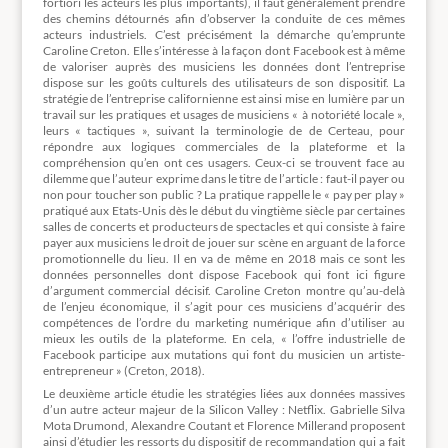
fortiori les acteurs les plus importants), il faut généralement prendre
des chemins détournés afin d’observer la conduite de ces mêmes
acteurs industriels. C’est précisément la démarche qu’emprunte
Caroline Creton. Elle s’intéresse à la façon dont Facebook est à même
de valoriser auprès des musiciens les données dont l’entreprise
dispose sur les goûts culturels des utilisateurs de son dispositif. La
stratégie de l’entreprise californienne est ainsi mise en lumière par un
travail sur les pratiques et usages de musiciens « à notoriété locale »,
leurs « tactiques », suivant la terminologie de de Certeau, pour
répondre aux logiques commerciales de la plateforme et la
compréhension qu’en ont ces usagers. Ceux-ci se trouvent face au
dilemme que l’auteur exprime dans le titre de l’article : faut-il payer ou
non pour toucher son public ? La pratique rappelle le « pay per play »
pratiqué aux Etats-Unis dès le début du vingtième siècle par certaines
salles de concerts et producteurs de spectacles et qui consiste à faire
payer aux musiciens le droit de jouer sur scène en arguant de la force
promotionnelle du lieu. Il en va de même en 2018 mais ce sont les
données personnelles dont dispose Facebook qui font ici figure
d’argument commercial décisif. Caroline Creton montre qu’au-delà
de l’enjeu économique, il s’agit pour ces musiciens d’acquérir des
compétences de l’ordre du marketing numérique afin d’utiliser au
mieux les outils de la plateforme. En cela, « l’offre industrielle de
Facebook participe aux mutations qui font du musicien un artiste-
entrepreneur » (Creton, 2018).
Le deuxième article étudie les stratégies liées aux données massives
d’un autre acteur majeur de la Silicon Valley : Netflix. Gabrielle Silva
Mota Drumond, Alexandre Coutant et Florence Millerand proposent
ainsi d’étudier les ressorts du dispositif de recommandation qui a fait