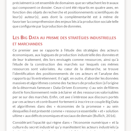
précisément à cet ensemble de domaines que se rattachent les travaux
qui composent ce dossier. Ceux-ci ont été répartis en quatre axes, en
fonction des objets de recherche et positionnements scientifiques de
leur(s) auteur(s), axes dont la complémentarité est à même de
favoriser la compréhension des enjeux liés à la production sociale telle
que configurée par la production de données.
Les Big Data au prisme des stratégies industrielles
et marchandes
Ce premier axe se rapporte à l’étude des stratégies des acteurs
économiques, aux logiques de production industrielle des données et
de leur traitement, dès lors envisagés comme ressources, ainsi qu’à
l’étude de la construction des marchés sur lesquels ces mêmes
ressources sont valorisées. Au cœur de la démarche, se trouve
l’identification des positionnements de ces acteurs et l’analyse des
rapports qu’ils entretiennent. Il s’agit, en outre, d’aborder les données
massives et algorithmes comme des facteurs de production (à l’origine
de la désormais fameuse « Data-Driven Economy ») au sein de filières
dont le fonctionnement reste à éclairer et des ressources valorisables
per se sur des marchés. Enfin, cet axe s’intéresse aux discours portés
par ces acteurs et contribuent fortement à inscrire ce couple Big Data
et algorithmes dans des « économies de la promesse » au sein
desquelles il est présenté comme « ressource essentielle » et « solution
ultime » aux défis économiques et sociaux de demain (Bullich, 2016).
Considérant l’opacité qui règne dans « l’économie numérique » et la
culture du secret industriel qu’y manifestent les acteurs industriels (a