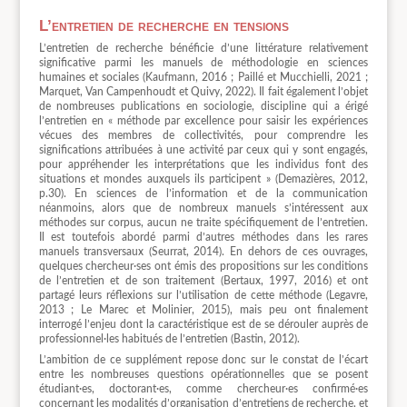
L’entretien de recherche en tensions
L’entretien de recherche bénéficie d’une littérature relativement
significative parmi les manuels de méthodologie en sciences
humaines et sociales (Kaufmann, 2016 ; Paillé et Mucchielli, 2021 ;
Marquet, Van Campenhoudt et Quivy, 2022). Il fait également l’objet
de nombreuses publications en sociologie, discipline qui a érigé
l’entretien en « méthode par excellence pour saisir les expériences
vécues des membres de collectivités, pour comprendre les
significations attribuées à une activité par ceux qui y sont engagés,
pour appréhender les interprétations que les individus font des
situations et mondes auxquels ils participent » (Demazières, 2012,
p.30). En sciences de l’information et de la communication
néanmoins, alors que de nombreux manuels s’intéressent aux
méthodes sur corpus, aucun ne traite spécifiquement de l’entretien.
Il est toutefois abordé parmi d’autres méthodes dans les rares
manuels transversaux (Seurrat, 2014). En dehors de ces ouvrages,
quelques chercheur·ses ont émis des propositions sur les conditions
de l’entretien et de son traitement (Bertaux, 1997, 2016) et ont
partagé leurs réflexions sur l’utilisation de cette méthode (Legavre,
2013 ; Le Marec et Molinier, 2015), mais peu ont finalement
interrogé l’enjeu dont la caractéristique est de se dérouler auprès de
professionnel·les habitués de l’entretien (Bastin, 2012).
L’ambition de ce supplément repose donc sur le constat de l’écart
entre les nombreuses questions opérationnelles que se posent
étudiant·es, doctorant·es, comme chercheur·es confirmé·es
concernant les modalités d’organisation d’entretiens de recherche, et