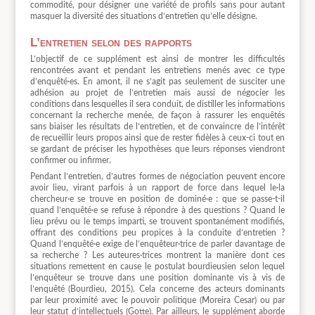
commodité, pour désigner une variété de profils sans pour autant
masquer la diversité des situations d’entretien qu’elle désigne.
L’entretien selon des rapports
L’objectif de ce supplément est ainsi de montrer les difficultés
rencontrées avant et pendant les entretiens menés avec ce type
d’enquêté·es. En amont, il ne s’agit pas seulement de susciter une
adhésion au projet de l’entretien mais aussi de négocier les
conditions dans lesquelles il sera conduit, de distiller les informations
concernant la recherche menée, de façon à rassurer les enquêtés
sans biaiser les résultats de l’entretien, et de convaincre de l’intérêt
de recueillir leurs propos ainsi que de rester fidèles à ceux-ci tout en
se gardant de préciser les hypothèses que leurs réponses viendront
confirmer ou infirmer.
Pendant l’entretien, d’autres formes de négociation peuvent encore
avoir lieu, virant parfois à un rapport de force dans lequel le·la
chercheur·e se trouve en position de dominé·e : que se passe-t-il
quand l’enquêté·e se refuse à répondre à des questions ? Quand le
lieu prévu ou le temps imparti, se trouvent spontanément modifiés,
offrant des conditions peu propices à la conduite d’entretien ?
Quand l’enquêté·e exige de l’enquêteur·trice de parler davantage de
sa recherche ? Les auteures·trices montrent la manière dont ces
situations remettent en cause le postulat bourdieusien selon lequel
l’enquêteur se trouve dans une position dominante vis à vis de
l’enquêté (Bourdieu, 2015). Cela concerne des acteurs dominants
par leur proximité avec le pouvoir politique (Moreira Cesar) ou par
leur statut d’intellectuels (Gotte). Par ailleurs, le supplément aborde