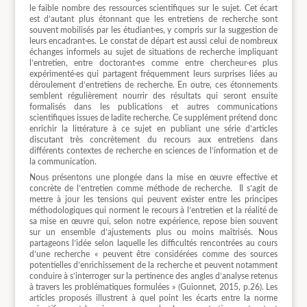
le faible nombre des ressources scientifiques sur le sujet. Cet écart
est d’autant plus étonnant que les entretiens de recherche sont
souvent mobilisés par les étudiant·es, y compris sur la suggestion de
leurs encadrant·es. Le constat de départ est aussi celui de nombreux
échanges informels au sujet de situations de recherche impliquant
l’entretien, entre doctorant·es comme entre chercheur·es plus
expérimenté·es qui partagent fréquemment leurs surprises liées au
déroulement d’entretiens de recherche. En outre, ces étonnements
semblent régulièrement nourrir des résultats qui seront ensuite
formalisés dans les publications et autres communications
scientifiques issues de ladite recherche. Ce supplément prétend donc
enrichir la littérature à ce sujet en publiant une série d’articles
discutant très concrètement du recours aux entretiens dans
différents contextes de recherche en sciences de l’information et de
la communication.
Nous présentons une plongée dans la mise en œuvre effective et
concrète de l’entretien comme méthode de recherche. Il s’agit de
mettre à jour les tensions qui peuvent exister entre les principes
méthodologiques qui norment le recours à l’entretien et la réalité de
sa mise en œuvre qui, selon notre expérience, repose bien souvent
sur un ensemble d’ajustements plus ou moins maîtrisés. Nous
partageons l’idée selon laquelle les difficultés rencontrées au cours
d’une recherche « peuvent être considérées comme des sources
potentielles d’enrichissement de la recherche et peuvent notamment
conduire à s’interroger sur la pertinence des angles d’analyse retenus
à travers les problématiques formulées » (Guionnet, 2015, p.26). Les
articles proposés illustrent à quel point les écarts entre la norme