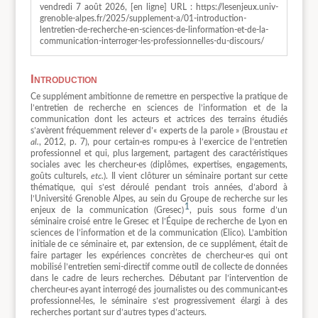
vendredi 7 août 2026, [en ligne] URL : https://lesenjeux.univ-
grenoble-alpes.fr/2025/supplement-a/01-introduction-
lentretien-de-recherche-en-sciences-de-linformation-et-de-la-
communication-interroger-les-professionnelles-du-discours/
Introduction
Ce supplément ambitionne de remettre en perspective la pratique de
l’entretien de recherche en sciences de l’information et de la
communication dont les acteurs et actrices des terrains étudiés
s’avèrent fréquemment relever d’« experts de la parole » (Broustau
et
al.
, 2012, p. 7), pour certain∙es rompu∙es à l’exercice de l’entretien
professionnel et qui, plus largement, partagent des caractéristiques
sociales avec les chercheur·es (diplômes, expertises, engagements,
goûts culturels,
etc
.). Il vient clôturer un séminaire portant sur cette
thématique, qui s’est déroulé pendant trois années, d’abord à
l’Université Grenoble Alpes, au sein du Groupe de recherche sur les
1
enjeux de la communication (Gresec)
, puis sous forme d’un
séminaire croisé entre le Gresec et l’Équipe de recherche de Lyon en
sciences de l’information et de la communication (Elico). L’ambition
initiale de ce séminaire et, par extension, de ce supplément, était de
faire partager les expériences concrètes de chercheur·es qui ont
mobilisé l’entretien semi-directif comme outil de collecte de données
dans le cadre de leurs recherches. Débutant par l’intervention de
chercheur·es ayant interrogé des journalistes ou des communicant·es
professionnel·les, le séminaire s’est progressivement élargi à des
recherches portant sur d’autres types d’acteurs.