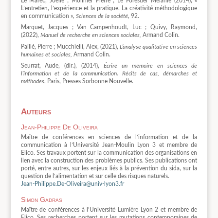
Le Marec, Joëlle ; Molinier Pierre ; Le Forestier Mélanie (2014), «
L’entretien, l’expérience et la pratique. La créativité méthodologique
en communication »,
Sciences de la société
, 92.
Marquet, Jacques ; Van Campenhoudt, Luc ; Quivy, Raymond,
(2022),
Manuel de recherche en sciences sociales,
Armand Colin.
Paillé, Pierre ; Mucchielli, Alex, (2021),
L’analyse qualitative en sciences
humaines et sociales,
Armand Colin.
Seurrat, Aude, (dir.), (2014),
Écrire un mémoire en sciences de
l’information et de la communication. Récits de cas, démarches et
méthodes
, Paris, Presses Sorbonne Nouvelle.
Auteurs
Jean-Philippe De Oliveira
Maître de conférences en sciences de l’information et de la
communication à l’Université Jean-Moulin Lyon 3 et membre de
Elico. Ses travaux portent sur la communication des organisations en
lien avec la construction des problèmes publics. Ses publications ont
porté, entre autres, sur les enjeux liés à la prévention du sida, sur la
question de l’alimentation et sur celle des risques naturels.
Jean-Philippe.De-Oliveira@univ-lyon3.fr
Simon Gadras
Maître de conférences à l’Université Lumière Lyon 2 et membre de
Elico. Ses recherches portent sur les mutations contemporaines de