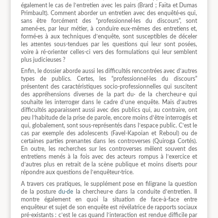
également le cas de l’entretien avec les pairs (Brard ; Faïta et Dumas
Primbault). Comment aborder un entretien avec des enquêté·es qui,
sans être forcément des “professionnel·les du discours”, sont
amené·es, par leur métier, à conduire eux-mêmes des entretiens et,
formé·es à aux techniques d’enquête, sont susceptibles de déceler
les attentes sous-tendues par les questions qui leur sont posées,
voire à ré-orienter celles-ci vers des formulations qui leur semblent
plus judicieuses ?
Enfin, le dossier aborde aussi les difficultés rencontrées avec d’autres
types de publics. Certes, les “professionnel·les du discours”
présentent des caractéristiques socio-professionnelles qui suscitent
des appréhensions diverses de la part du· de la chercheur·e qui
souhaite les interroger dans le cadre d’une enquête. Mais d’autres
difficultés apparaissent aussi avec des publics qui, au contraire, ont
peu l’habitude de la prise de parole, encore moins d’être interrogés et
qui, globalement, sont sous-représentés dans l’espace public. C’est le
cas par exemple des adolescents (Favel-Kapoian et Reboul) ou de
certaines parties prenantes dans les controverses (Quiroga Cortés).
En outre, les recherches sur les controverses mêlent souvent des
entretiens menés à la fois avec des acteurs rompus à l’exercice et
d’autres plus en retrait de la scène publique et moins diserts pour
répondre aux questions de l’enquêteur·trice.
A travers ces pratiques, le supplément pose en filigrane la question
de la posture
du·de
la chercheur·e dans la conduite d’entretien. Il
montre également en quoi la situation de face-à-face entre
enquêteur et sujet de son enquête est révélatrice de rapports sociaux
pré-existants : c’est le cas quand l’interaction est rendue difficile par