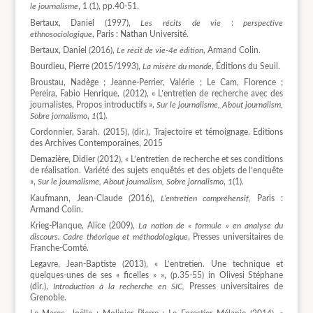
le journalisme
, 1 (1), pp.40-51.
Bertaux, Daniel (1997),
Les récits de vie
:
perspective
ethnosociologique
, Paris : Nathan Université.
Bertaux, Daniel (2016),
Le récit de vie-4e édition
, Armand Colin.
Bourdieu, Pierre (2015/1993),
La misère du monde
, Éditions du Seuil.
Broustau, Nadège ; Jeanne-Perrier, Valérie ; Le Cam, Florence ;
Pereira, Fabio Henrique, (2012), « L’entretien de recherche avec des
journalistes, Propos introductifs »,
Sur le journalisme, About journalism,
Sobre jornalismo
,
1
(1).
Cordonnier, Sarah. (2015), (dir.), Trajectoire et témoignage. Editions
des Archives Contemporaines, 2015
Demazière, Didier (2012), « L’entretien de recherche et ses conditions
de réalisation. Variété des sujets enquêtés et des objets de l’enquête
»,
Sur le journalisme, About journalism, Sobre jornalismo
,
1
(1).
Kaufmann, Jean-Claude (2016),
L’entretien compréhensif,
Paris :
Armand Colin.
Krieg-Planque, Alice (2009),
La notion de « formule » en analyse du
discours. Cadre théorique et méthodologique
, Presses universitaires de
Franche-Comté.
Legavre, Jean-Baptiste (2013), « L’entretien. Une technique et
quelques-unes de ses « ficelles » », (p.35-55) in Olivesi Stéphane
(dir.),
Introduction à la recherche en SIC,
Presses universitaires de
Grenoble.