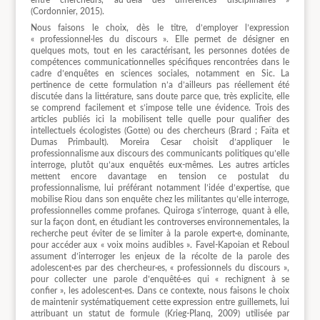
(Cordonnier, 2015).
Nous faisons le choix, dès le titre, d’employer l’expression
« professionnel·les du discours ». Elle permet de désigner en
quelques mots, tout en les caractérisant, les personnes dotées de
compétences communicationnelles spécifiques rencontrées dans le
cadre d’enquêtes en sciences sociales, notamment en Sic. La
pertinence de cette formulation n’a d’ailleurs pas réellement été
discutée dans la littérature, sans doute parce que, très explicite, elle
se comprend facilement et s’impose telle une évidence. Trois des
articles publiés ici la mobilisent telle quelle pour qualifier des
intellectuels écologistes (Gotte) ou des chercheurs (Brard ; Faïta et
Dumas Primbault). Moreira Cesar choisit d’appliquer le
professionnalisme aux discours des communicants politiques qu’elle
interroge, plutôt qu’aux enquêtés eux-mêmes. Les autres articles
mettent encore davantage en tension ce postulat du
professionnalisme, lui préférant notamment l’idée d’expertise, que
mobilise Riou dans son enquête chez les militantes qu’elle interroge,
professionnelles comme profanes. Quiroga s’interroge, quant à elle,
sur la façon dont, en étudiant les controverses environnementales, la
recherche peut éviter de se limiter à la parole expert·e, dominante,
pour accéder aux « voix moins audibles ». Favel-Kapoian et Reboul
assument d’interroger les enjeux de la récolte de la parole des
adolescent·es par des chercheur·es, « professionnels du discours »,
pour collecter une parole d’enquêté·es qui « rechignent à se
confier », les adolescent·es. Dans ce contexte, nous faisons le choix
de maintenir systématiquement cette expression entre guillemets, lui
attribuant un statut de formule (Krieg-Planq, 2009) utilisée par