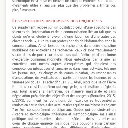
scientifique et la mise en oeuvre de chaque entretien sont autant
d’éléments utiles à l’analyse, plus que des problèmes à limiter ou,
pire, à masquer.
Les spécificités discursives des enquêté·es
Ce supplément repose sur un postulat : celui d’une spécificité des
sciences de l’information et de la communication liée au fait que les
objets qu’elles étudient relèvent d’une façon ou d’une autre des
champs sociaux, culturels ou professionnels de l’information et de la
communication. Ainsi, lorsque les recherches dans cette discipline
mobilisent des entretiens de recherche, ceux-ci sont fréquemment
susceptibles de porter sur des acteurs qui bénéficient d’une forme
d’expertise communicationnelle. Nous entendons par là que les
entretiens sont menés auprès d’enquêté·es qui déploient des
compétences interactives et langagières dans leurs activités, tels que
les journalistes, les chargé·es de communication, les responsables
d’associations, de syndicats et de partis politiques, les hommes et les
femmes politiques, les scientifiques,
etc
. Ainsi, alors que selon Pierre
Bourdieu « c’est l’enquêteur qui engage le jeu et institue la règle du
jeu, [qui] assigne à l’entretien, de manière unilatérale et sans
négociation préalable des objectifs et des usages » (Bourdieu, 2015,
p.1393), comment les conditions de l’exercice se trouvent-elles
remises en cause face à des acteurs·trices qui en maîtrisent les enjeux
?
In fine
, ce supplément participe aux études qui construisent un
« cadre épistémologique, théorique et méthodologique, mais aussi
politique, qui se manifeste dans une série de décisions prises au
cours de chaque enquête, mais que nous pouvons aussi partager
entre chercheurs, au-delà des différences disciplinaires »