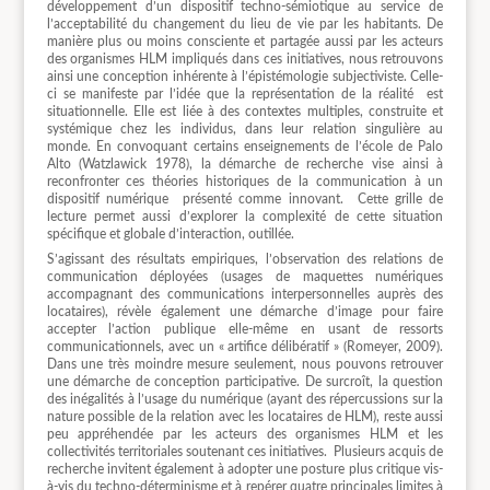
développement d’un dispositif techno-sémiotique au service de
l’acceptabilité du changement du lieu de vie par les habitants. De
manière plus ou moins consciente et partagée aussi par les acteurs
des organismes HLM impliqués dans ces initiatives, nous retrouvons
ainsi une conception inhérente à l’épistémologie subjectiviste. Celle-
ci se manifeste par l’idée que la représentation de la réalité
est
situationnelle. Elle est liée à des contextes multiples, construite et
systémique chez les individus, dans leur relation singulière au
monde. En convoquant certains enseignements de l’école de Palo
Alto (Watzlawick 1978), la démarche de recherche vise ainsi à
reconfronter ces théories historiques de la communication à un
dispositif numérique
présenté comme innovant.
Cette grille de
lecture permet aussi d’explorer la complexité de cette situation
spécifique et globale d’interaction, outillée.
S’agissant des résultats empiriques, l’observation des relations de
communication déployées (usages de maquettes numériques
accompagnant des communications interpersonnelles auprès des
locataires), révèle également une démarche d’image pour faire
accepter l’action publique elle-même en usant de ressorts
communicationnels, avec un « artifice délibératif » (Romeyer, 2009).
Dans une très moindre mesure seulement, nous pouvons retrouver
une démarche de conception participative. De surcroît, la question
des inégalités à l’usage du numérique (ayant des répercussions sur la
nature possible de la relation avec les locataires de HLM), reste aussi
peu appréhendée par les acteurs des organismes HLM et les
collectivités territoriales soutenant ces initiatives.
Plusieurs acquis de
recherche invitent également à adopter une posture plus critique vis-
à-vis du techno-déterminisme et à repérer quatre principales limites à