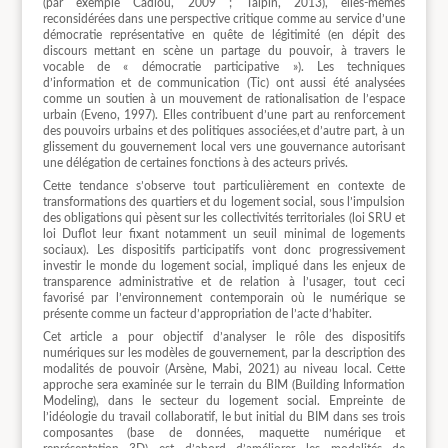
(par exemple Cadiou, 2009 ; Talpin, 2013), elles-mêmes
reconsidérées dans une perspective critique comme au service d’une
démocratie représentative en quête de légitimité (en dépit des
discours mettant en scène un partage du pouvoir, à travers le
vocable de « démocratie participative »). Les techniques
d’information et de communication (Tic) ont aussi été analysées
comme un soutien à un mouvement de rationalisation de l’espace
urbain (Eveno, 1997). Elles contribuent d’une part au renforcement
des pouvoirs urbains et des politiques associées,et d’autre part, à un
glissement du gouvernement local vers une gouvernance autorisant
une délégation de certaines fonctions à des acteurs privés.
Cette tendance s’observe tout particulièrement en contexte de
transformations des quartiers et du logement social, sous l’impulsion
des obligations qui pèsent sur les collectivités territoriales (loi SRU et
loi Duflot leur fixant notamment un seuil minimal de logements
sociaux). Les dispositifs participatifs vont donc progressivement
investir le monde du logement social, impliqué dans les enjeux de
transparence administrative et de relation à l’usager, tout ceci
favorisé par l’environnement contemporain où le numérique se
présente comme un facteur d’appropriation de l’acte d’habiter.
Cet article a pour objectif d’analyser le rôle des dispositifs
numériques sur les modèles de gouvernement, par la description des
modalités de pouvoir (Arsène, Mabi, 2021) au niveau local. Cette
approche sera examinée sur le terrain du BIM (Building Information
Modeling), dans le secteur du logement social. Empreinte de
l’idéologie du travail collaboratif, le but initial du BIM dans ses trois
composantes (base de données, maquette numérique et