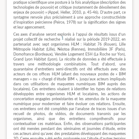
pratique scientifique une posture à la fois analytique (description des
technologies de pouvoir) et critique (notamment de dévoilement des
enjeux de pouvoir) » (Appel, Heller, 2010, p. 45-46). D’autre part, ce
syntagme renvoie plus précisément à une approche constructiviste
d’inspiration peircienne (Peirce, 1978) sur la signification des signes
et leur agencement.
Ces axes d’analyse seront explorés à l’appui de résultats issus d’un
1
projet collectif de recherche
réalisé sur la période 2019-2022, en
partenariat avec sept organismes HLM : Habitat 76 (Rouen), Lille
Métropole Habitat (Lille), Néotoa (Rennes), Immobilière 3F (Paris),
Domofrance (Bordeaux), Vendée Logement ESH (La Roche sur Yon),
Grand Lyon Habitat (Lyon). La récolte de données a été effectuée à
travers une méthodologie combinatoire. Tout d’abord, une
quarantaine d’entretiens semi-directifs ont été effectués avec des
acteurs de ces offices HLM (allant des nouveaux postes de « BIM
managers » ou « chargé d’étude BIM », jusqu’aux acteurs impliqués
dans ces utilisations de maquettes numériques BIM auprès des
locataires). Ces entretiens visaient à identifier les types de relations
développées entre organismes HLM et locataires, les actions de
concertation engagées préexistantes et les attendus de la maquette
numérique pour moderniser et faire évoluer ces relations. Ensuite,
ces entretiens ont été complétés par l’analyse de traces issues d’un
recueil de photos, de vidéos, de documents transmis par les
organismes, ainsi que des entretiens compréhensifs pour
contextualiser ces matériaux. Enfin, des observations participantes
ont été menées pendant des séminaires et journées d’étude, entre
ces acteurs ainsi qu’avec des prestataires développant des maquettes
3D. Cette enquête a été enfin prolongée par l’étude d’autres terrains