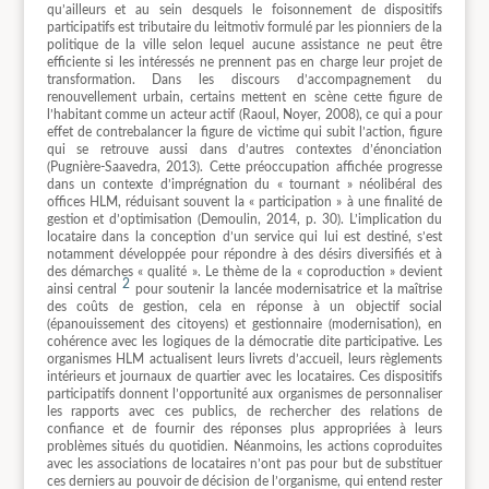
qu’ailleurs et au sein desquels le foisonnement de dispositifs
participatifs est tributaire du leitmotiv formulé par les pionniers de la
politique de la ville selon lequel aucune assistance ne peut être
efficiente si les intéressés ne prennent pas en charge leur projet de
transformation. Dans les discours d’accompagnement du
renouvellement urbain, certains mettent en scène cette figure de
l’habitant comme un acteur actif (Raoul, Noyer, 2008), ce qui a pour
effet de contrebalancer la figure de victime qui subit l’action, figure
qui se retrouve aussi dans d’autres contextes d’énonciation
(Pugnière-Saavedra, 2013). Cette préoccupation affichée progresse
dans un contexte d’imprégnation du « tournant » néolibéral des
offices HLM, réduisant souvent la « participation » à une finalité de
gestion et d’optimisation (Demoulin, 2014, p. 30). L’implication du
locataire dans la conception d’un service qui lui est destiné, s’est
notamment développée pour répondre à des désirs diversifiés et à
des démarches « qualité ». Le thème de la « coproduction » devient
2
ainsi central
pour soutenir la lancée modernisatrice et la maîtrise
des coûts de gestion, cela en réponse à un objectif social
(épanouissement des citoyens) et gestionnaire (modernisation), en
cohérence avec les logiques de la démocratie dite participative. Les
organismes HLM actualisent leurs livrets d’accueil, leurs règlements
intérieurs et journaux de quartier avec les locataires. Ces dispositifs
participatifs donnent l’opportunité aux organismes de personnaliser
les rapports avec ces publics, de rechercher des relations de
confiance et de fournir des réponses plus appropriées à leurs
problèmes situés du quotidien. Néanmoins, les actions coproduites
avec les associations de locataires n’ont pas pour but de substituer
ces derniers au pouvoir de décision de l’organisme, qui entend rester