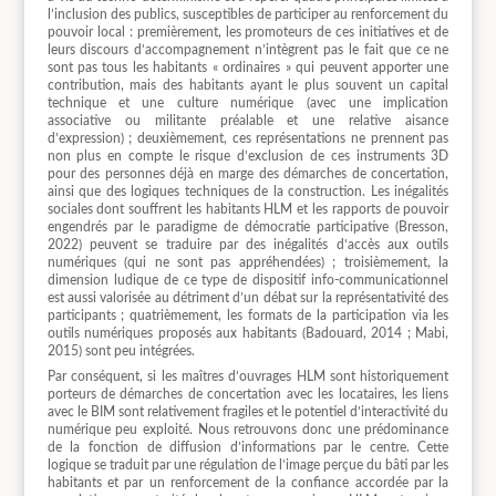
l’inclusion des publics, susceptibles de participer au renforcement du
pouvoir local : premièrement, les promoteurs de ces initiatives et de
leurs discours d’accompagnement n’intègrent pas le fait que ce ne
sont pas tous les habitants « ordinaires » qui peuvent apporter une
contribution, mais des habitants ayant le plus souvent un capital
technique et une culture numérique (avec une implication
associative ou militante préalable et une relative aisance
d’expression) ; deuxièmement, ces représentations ne prennent pas
non plus en compte le risque d’exclusion de ces instruments 3D
pour des personnes déjà en marge des démarches de concertation,
ainsi que des logiques techniques de la construction. Les inégalités
sociales dont souffrent les habitants HLM et les rapports de pouvoir
engendrés par le paradigme de démocratie participative (Bresson,
2022) peuvent se traduire par des inégalités d’accès aux outils
numériques (qui ne sont pas appréhendées) ; troisièmement, la
dimension ludique de ce type de dispositif info-communicationnel
est aussi valorisée au détriment d’un débat sur la représentativité des
participants ; quatrièmement, les formats de la participation via les
outils numériques proposés aux habitants (Badouard, 2014 ; Mabi,
2015) sont peu intégrées.
Par conséquent, si les maîtres d’ouvrages HLM sont historiquement
porteurs de démarches de concertation avec les locataires, les liens
avec le BIM sont relativement fragiles et le potentiel d’interactivité du
numérique peu exploité. Nous retrouvons donc une prédominance
de la fonction de diffusion d’informations par le centre. Cette
logique se traduit par une régulation de l’image perçue du bâti par les
habitants et par un renforcement de la confiance accordée par la