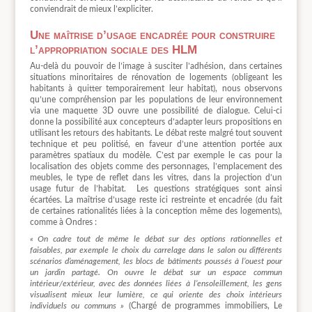
conviendrait de mieux l’expliciter.
Une maîtrise d’usage encadrée pour construire
l’appropriation sociale des HLM
Au-delà du pouvoir de l’image à susciter l’adhésion, dans certaines
situations minoritaires de rénovation de logements (obligeant les
habitants à quitter temporairement leur habitat), nous observons
qu’une compréhension par les populations de leur environnement
via une maquette 3D ouvre une possibilité de dialogue. Celui-ci
donne la possibilité aux concepteurs d’adapter leurs propositions en
utilisant les retours des habitants. Le débat reste malgré tout souvent
technique et peu politisé, en faveur d’une attention portée aux
paramètres spatiaux du modèle. C’est par exemple le cas pour la
localisation des objets comme des personnages, l’emplacement des
meubles, le type de reflet dans les vitres, dans la projection d’un
usage futur de l’habitat.
Les questions stratégiques sont ainsi
écartées. La maîtrise d’usage reste ici restreinte et encadrée (du fait
de certaines rationalités liées à la conception même des logements),
comme à Ondres :
« On cadre tout de même le débat sur des options rationnelles et
faisables, par exemple le choix du carrelage dans le salon ou différents
scénarios d’aménagement, les blocs de bâtiments poussés à l’ouest pour
un jardin partagé. On ouvre le débat sur un espace commun
intérieur/extérieur, avec des données liées à l’ensoleillement, les gens
visualisent mieux leur lumière, ce qui oriente des choix intérieurs
individuels ou communs »
(Chargé de programmes immobiliers, Le