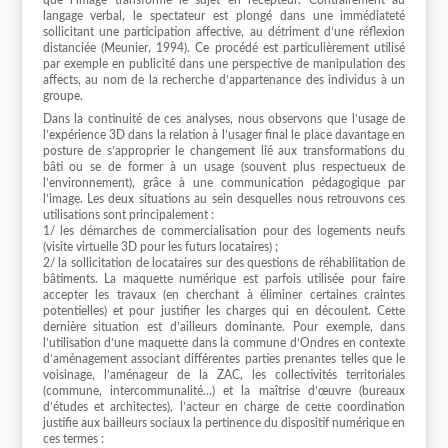
langage verbal, le spectateur est plongé dans une immédiateté
sollicitant une participation affective, au détriment d’une réflexion
distanciée (Meunier, 1994). Ce procédé est particulièrement utilisé
par exemple en publicité dans une perspective de manipulation des
affects, au nom de la recherche d’appartenance des individus à un
groupe.
Dans la continuité de ces analyses, nous observons que l’usage de
l’expérience 3D dans la relation à l’usager final le place davantage en
posture de s’approprier le changement lié aux transformations du
bâti ou se de former à un usage (souvent plus respectueux de
l’environnement), grâce à une communication pédagogique par
l’image. Les deux situations au sein desquelles nous retrouvons ces
utilisations sont principalement :
1/ les démarches de commercialisation pour des logements neufs
(visite virtuelle 3D pour les futurs locataires) ;
2/ la sollicitation de locataires sur des questions de réhabilitation de
bâtiments. La maquette numérique est parfois utilisée pour faire
accepter les travaux (en cherchant à éliminer certaines craintes
potentielles) et pour justifier les charges qui en découlent. Cette
dernière situation est d’ailleurs dominante. Pour exemple, dans
l’utilisation d’une maquette dans la commune d’Ondres en contexte
d’aménagement associant différentes parties prenantes telles que le
voisinage, l’aménageur de la ZAC, les collectivités territoriales
(commune, intercommunalité…) et la maîtrise d’œuvre (bureaux
d’études et architectes), l’acteur en charge de cette coordination
justifie aux bailleurs sociaux la pertinence du dispositif numérique en
ces termes :