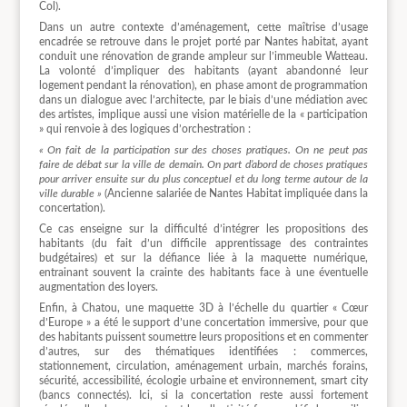
Col).
Dans un autre contexte d’aménagement, cette maîtrise d’usage
encadrée se retrouve dans le projet porté par Nantes habitat, ayant
conduit une rénovation de grande ampleur sur l’immeuble Watteau.
La volonté d’impliquer des habitants (ayant abandonné leur
logement pendant la rénovation), en phase amont de programmation
dans un dialogue avec l’architecte, par le biais d’une médiation avec
des artistes, implique aussi une vision matérielle de la « participation
» qui renvoie à des logiques d’orchestration :
« On fait de la participation sur des choses pratiques. On ne peut pas
faire de débat sur la ville de demain. On part d’abord de choses pratiques
pour arriver ensuite sur du plus conceptuel et du long terme autour de la
ville durable »
(Ancienne salariée de Nantes Habitat impliquée dans la
concertation).
Ce cas enseigne sur la difficulté d’intégrer les propositions des
habitants (du fait d’un difficile apprentissage des contraintes
budgétaires) et sur la défiance liée à la maquette numérique,
entrainant souvent la crainte des habitants face à une éventuelle
augmentation des loyers.
Enfin, à Chatou, une maquette 3D à l’échelle du quartier « Cœur
d’Europe » a été le support d’une concertation immersive, pour que
des habitants puissent soumettre leurs propositions et en commenter
d’autres, sur des thématiques identifiées : commerces,
stationnement, circulation, aménagement urbain, marchés forains,
sécurité, accessibilité, écologie urbaine et environnement, smart city
(bancs connectés). Ici, si la concertation reste aussi fortement