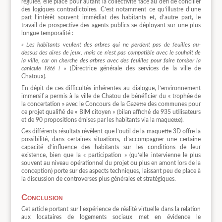
régulée, elle place pour autant la collectivité face au défi de concilier
des logiques contradictoires. C’est notamment ce qu’illustre d’une
part l’intérêt souvent immédiat des habitants et, d’autre part, le
travail de prospective des agents publics se déployant sur une plus
longue temporalité :
« Les habitants veulent des arbres qui ne perdent pas de feuilles au-
dessus des aires de jeux, mais ce n’est pas compatible avec le souhait de
la ville, car on cherche des arbres avec des feuilles pour faire tomber la
canicule l’été ! »
(Directrice générale des services de la ville de
Chatoux).
En dépit de ces difficultés inhérentes au dialogue, l’environnement
immersif a permis à la ville de Chatou de bénéficier du « trophée de
la concertation » avec le Concours de la Gazette des communes pour
ce projet qualifié de « BIM citoyen » (bilan affiché de 935 utilisateurs
et de 90 propositions émises par les habitants via la maquette).
Ces différents résultats révèlent que l’outil de la maquette 3D offre la
possibilité, dans certaines situations, d’accompagner une certaine
capacité d’influence des habitants sur les conditions de leur
existence, bien que la « participation » (qu’elle intervienne le plus
souvent au niveau opérationnel du projet ou plus en amont lors de la
conception) porte sur des aspects techniques, laissant peu de place à
la discussion de controverses plus générales et stratégiques.
Conclusion
Cet article portant sur l’expérience de réalité virtuelle dans la relation
aux locataires de logements sociaux met en évidence le