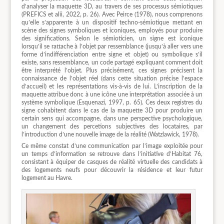
d’analyser la maquette 3D, au travers de ses processus sémiotiques
(PREFICS et alii, 2022, p. 26). Avec Peirce (1978), nous comprenons
qu’elle s’apparente à un dispositif techno-sémiotique mettant en
scène des signes symboliques et iconiques, employés pour produire
des significations. Selon le sémioticien, un signe est iconique
lorsqu’il se rattache à l’objet par ressemblance (jusqu’à aller vers une
forme d’indifférenciation entre signe et objet) ou symbolique s’il
existe, sans ressemblance, un code partagé expliquant comment doit
être interprété l’objet. Plus précisément, ces signes précisent la
connaissance de l’objet réel (dans cette situation précise l’espace
d’accueil) et les représentations vis-à-vis de lui. L’inscription de la
maquette attribue donc à une icône une interprétation associée à un
système symbolique (Esquenazi, 1997, p. 65). Ces deux registres du
signe cohabitent dans le cas de la maquette 3D pour produire un
certain sens qui accompagne, dans une perspective psychologique,
un changement des percetions subjectives des locataires, par
l’introduction d’une nouvelle image de la réalité (Watzlawick, 1978).
Ce même constat d’une communication par l’image exploitée pour
un temps d’information se retrouve dans l’initiative d’Habitat 76,
consistant à équiper de casques de réalité virtuelle des candidats à
des logements neufs pour découvrir la résidence et leur futur
logement au Havre.