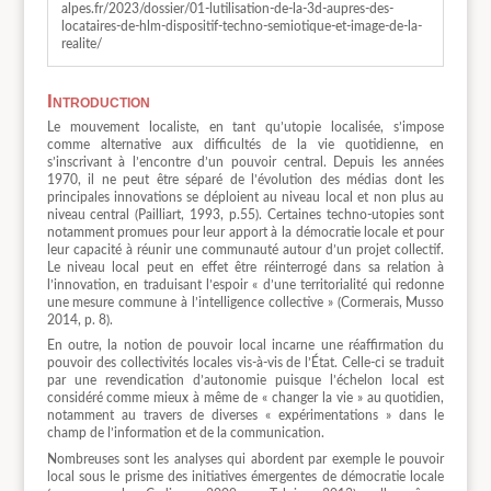
alpes.fr/2023/dossier/01-lutilisation-de-la-3d-aupres-des-
locataires-de-hlm-dispositif-techno-semiotique-et-image-de-la-
realite/
Introduction
Le mouvement localiste, en tant qu’utopie localisée, s’impose
comme alternative aux difficultés de la vie quotidienne, en
s’inscrivant à l’encontre d’un pouvoir central. Depuis les années
1970, il ne peut être séparé de l’évolution des médias dont les
principales innovations se déploient au niveau local et non plus au
niveau central (Pailliart, 1993, p.55). Certaines techno-utopies sont
notamment promues pour leur apport à la démocratie locale et pour
leur capacité à réunir une communauté autour d’un projet collectif.
Le niveau local peut en effet être réinterrogé dans sa relation à
l’innovation, en traduisant l’espoir « d’une territorialité qui redonne
une mesure commune à l’intelligence collective » (Cormerais, Musso
2014, p. 8).
En outre, la notion de pouvoir local incarne une réaffirmation du
pouvoir des collectivités locales vis-à-vis de l’État. Celle-ci se traduit
par une revendication d’autonomie puisque l’échelon local est
considéré comme mieux à même de « changer la vie » au quotidien,
notamment au travers de diverses « expérimentations » dans le
champ de l’information et de la communication.
Nombreuses sont les analyses qui abordent par exemple le pouvoir
local sous le prisme des initiatives émergentes de démocratie locale