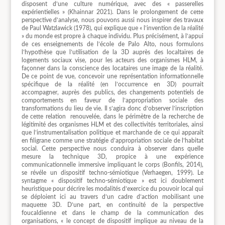
disposent d’une culture numérique, avec des « passerelles
expérientielles » (Khainnar 2021). Dans le prolongement de cette
perspective d’analyse, nous pouvons aussi nous inspirer des travaux
de Paul Watzlawick (1978), qui explique que « l’invention de la réalité
» du monde est propre à chaque individu. Plus précisément, à l’appui
de ces enseignements de l’école de Palo Alto, nous formulons
l’hypothèse que l’utilisation de la 3D auprès des localtaires de
logements sociaux vise, pour les acteurs des organismes HLM, à
façonner dans la conscience des locataires une image de la réalité.
De ce point de vue, concevoir une représentation informationnelle
spécifique de la réalité (en l’occurrence en 3D) pourrait
accompagner, auprès des publics, des changements potentiels de
comportements en faveur de l’appropriation sociale des
transformations du lieu de vie. Il s’agira donc d’observer l’inscription
de cette relation
renouvelée, dans le périmètre de la recherche de
légitimité des organismes HLM et des collectivités territoriales, ainsi
que l’instrumentalisation politique et marchande de ce qui apparaît
en filigrane comme une stratégie d’appropriation sociale de l’habitat
social. Cette perspective nous conduira à observer dans quelle
mesure la technique 3D, propice à une expérience
communicationnelle immersive impliquant le corps (Bonfils, 2014),
se révéle un dispositif techno-sémiotique (Verhaegen, 1999). Le
syntagme « dispositif techno-sémiotique » est ici doublement
heuristique pour décrire les modalités d’exercice du pouvoir local qui
se déploient ici au travers d’un cadre d’action mobilisant une
maquette 3D. D’une part, en continuité de la perspective
foucaldienne et dans le champ de la communication des
organisations, « le concept de dispositif implique au niveau de la