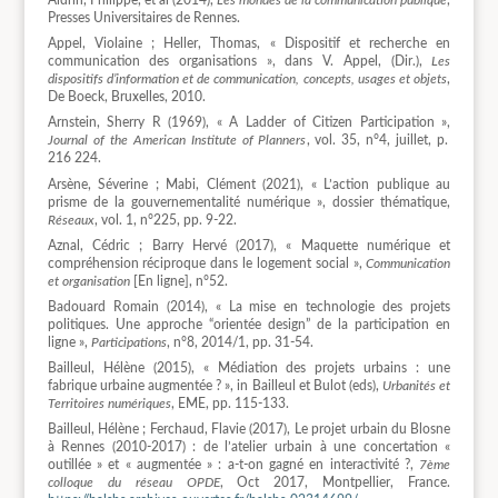
Aldrin, Philippe, et al (2014),
Les mondes de la communication publique
,
Presses Universitaires de Rennes.
Appel, Violaine ; Heller, Thomas, « Dispositif et recherche en
communication des organisations », dans V. Appel, (Dir.),
Les
dispositifs d’information et de communication, concepts, usages et objets
,
De Boeck, Bruxelles, 2010.
Arnstein, Sherry R (1969), « A Ladder of Citizen Participation »,
Journal of the American Institute of Planners
, vol. 35, n°4, juillet, p.
216 224.
Arsène, Séverine ; Mabi, Clément (2021), « L’action publique au
prisme de la gouvernementalité numérique », dossier thématique,
Réseaux
, vol. 1, n°225, pp. 9-22.
Aznal, Cédric ; Barry Hervé (2017), « Maquette numérique et
compréhension réciproque dans le logement social »,
Communication
et organisation
[En ligne], n°52.
Badouard Romain (2014), « La mise en technologie des projets
politiques. Une approche “orientée design” de la participation en
ligne »,
Participations
, n°8, 2014/1, pp. 31-54.
Bailleul, Hélène (2015), « Médiation des projets urbains : une
fabrique urbaine augmentée ? », in Bailleul et Bulot (eds),
Urbanités et
Territoires numériques
, EME, pp. 115-133.
Bailleul, Hélène ; Ferchaud, Flavie (2017), Le projet urbain du Blosne
à Rennes (2010-2017) : de l’atelier urbain à une concertation «
outillée » et « augmentée » : a-t-on gagné en interactivité ?,
7ème
colloque du réseau OPDE
, Oct 2017, Montpellier, France.