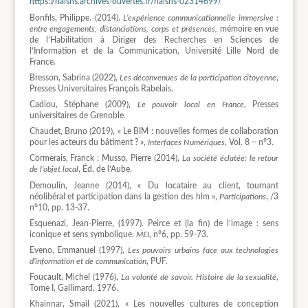
https://halshs.archives-ouvertes.fr/halshs-02314699/
Bonfils, Philippe. (2014).
L’expérience communicationnelle immersive :
entre engagements, distanciations, corps et présences,
mémoire en vue
de l’Habilitation à Diriger des Recherches en Sciences de
l’Information et de la Communication, Université Lille Nord de
France.
Bresson, Sabrina (2022),
Les déconvenues de la participation citoyenne
,
Presses Universitaires François Rabelais.
Cadiou, Stéphane (2009),
Le pouvoir local en France
, Presses
universitaires de Grenoble.
Chaudet, Bruno (2019), « Le BIM : nouvelles formes de collaboration
pour les acteurs du bâtiment ? »,
Interfaces Numériques
, Vol. 8 – n°3.
Cormerais, Franck ; Musso, Pierre (2014),
La société éclatée: le retour
de l’objet local
, Éd. de l’Aube.
Demoulin, Jeanne (2014), « Du locataire au client, tournant
néolibéral et participation dans la gestion des hlm »,
Participations
, /3
n°10, pp. 13-37.
Esquenazi, Jean-Pierre, (1997). Peirce et (la fin) de l’image : sens
iconique et sens symbolique.
MEI
, n°6, pp. 59-73.
Eveno, Emmanuel (1997),
Les pouvoirs urbains face aux technologies
d’information et de communication
, PUF.
Foucault, Michel (1976),
La volonté de savoir. Histoire de la sexualité
,
Tome I, Gallimard, 1976.
Khainnar, Smail (2021), « Les nouvelles cultures de conception