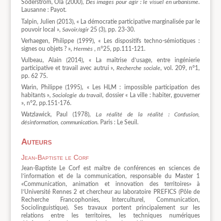
Söderström, Ola (2000),
Des images pour agir : le visuel en urbanisme
.
Lausanne : Payot.
Talpin, Julien (2013), « La démocratie participative marginalisée par le
pouvoir local »,
Savoir/agir
25 (3), pp. 23-30.
Verhaegen, Philippe (1999), « Les dispositifs techno-sémiotiques :
signes ou objets ? »,
Hermès
, n°25, pp.111-121.
Vulbeau, Alain (2014), « La maîtrise d’usage, entre ingénierie
participative et travail avec autrui »,
Recherche sociale
, vol. 209, n°1,
pp. 62 75.
Warin, Philippe (1995), « Les HLM : impossible participation des
habitants »,
Sociologie du travail
, dossier « La ville : habiter, gouverner
», n°2, pp.151-176.
Watzlawick, Paul (1978),
La réalité de la réalité : Confusion,
désinformation, communication
. Paris : Le Seuil.
Auteurs
Jean-Baptiste le Corf
Jean-Baptiste Le Corf est maître de conférences en sciences de
l’information et de la communication, responsable du Master 1
«Communication, animation et innovation des territoires» à
l’Université Rennes 2 et chercheur au laboratoire PREFICS (Pôle de
Recherche Francophonies, Interculturel, Communication,
Sociolinguistique). Ses travaux portent principalement sur les
relations entre les territoires, les techniques numériques