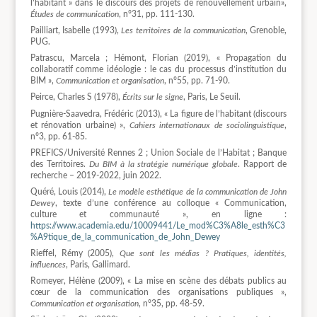
l’habitant » dans le discours des projets de renouvellement urbain»,
Études de communication
, n°31, pp. 111-130.
Pailliart, Isabelle (1993),
Les territoires de la communication
, Grenoble,
PUG.
Patrascu, Marcela ; Hémont, Florian (2019), « Propagation du
collaboratif comme idéologie : le cas du processus d’institution du
BIM »,
Communication et organisation
, n°55, pp. 71-90.
Peirce, Charles S (1978),
Écrits sur le signe
, Paris, Le Seuil.
Pugnière-Saavedra, Frédéric (2013), « La figure de l’habitant (discours
et rénovation urbaine) »,
Cahiers internationaux de sociolinguistique
,
n°3, pp. 61-85.
PREFICS/Université Rennes 2 ; Union Sociale de l’Habitat ; Banque
des Territoires.
Du BIM à la stratégie numérique globale
. Rapport de
recherche – 2019-2022, juin 2022.
Quéré, Louis (2014),
Le modèle esthétique de la communication de John
Dewey
, texte d’une conférence au colloque « Communication,
culture et communauté », en ligne :
https://www.academia.edu/10009441/Le_mod%C3%A8le_esth%C3
%A9tique_de_la_communication_de_John_Dewey
Rieffel, Rémy (2005),
Que sont les médias ? Pratiques, identités,
influences
, Paris, Gallimard.
Romeyer, Hélène (2009), « La mise en scène des débats publics au
cœur de la communication des organisations publiques »,
Communication et organisation
, n°35, pp. 48-59.