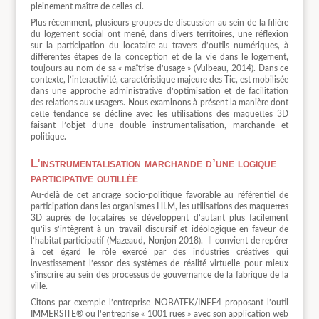
pleinement maître de celles-ci.
Plus récemment, plusieurs groupes de discussion au sein de la filière
du logement social ont mené, dans divers territoires, une réflexion
sur la participation du locataire au travers d’outils numériques, à
différentes étapes de la conception et de la vie dans le logement,
toujours au nom de sa « maîtrise d’usage » (Vulbeau, 2014). Dans ce
contexte, l’interactivité, caractéristique majeure des Tic, est mobilisée
dans une approche administrative d’optimisation et de facilitation
des relations aux usagers. Nous examinons à présent la manière dont
cette tendance se décline avec les utilisations des maquettes 3D
faisant l’objet d’une double instrumentalisation, marchande et
politique.
L’instrumentalisation marchande d’une logique
participative outillée
Au-delà de cet ancrage socio-politique favorable au référentiel de
participation dans les organismes HLM, les utilisations des maquettes
3D auprès de locataires se développent d’autant plus facilement
qu’ils s’intègrent à un travail discursif et idéologique en faveur de
l’habitat participatif (Mazeaud, Nonjon 2018).
Il convient de repérer
à cet égard le rôle exercé par des industries créatives qui
investissement l’essor des systèmes de réalité virtuelle pour mieux
s’inscrire au sein des processus de gouvernance de la fabrique de la
ville.
Citons par exemple l’entreprise NOBATEK/INEF4 proposant l’outil
IMMERSITE® ou l’entreprise « 1001 rues » avec son application web