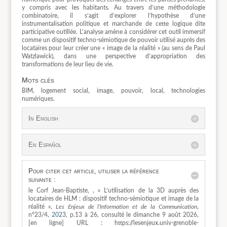
y compris avec les habitants. Au travers d’une méthodologie
combinatoire, il s’agit d’explorer l’hypothèse d’une
instrumentalisation politique et marchande de cette logique dite
participative outillée. L’analyse amène à considérer cet outil immersif
comme un dispositif techno-sémiotique de pouvoir utilisé auprès des
locataires pour leur créer une « image de la réalité » (au sens de Paul
Watzlawick), dans une perspective d’appropriation des
transformations de leur lieu de vie.
Mots clés
BIM, logement social, image, pouvoir, local, technologies
numériques.
In English
En Español
Pour citer cet article, utiliser la référence
suivante :
le Corf Jean-Baptiste, , « L’utilisation de la 3D auprès des
locataires de HLM : dispositif techno-sémiotique et image de la
réalité »,
Les Enjeux de l’Information et de la Communication
,
n°23/4,
2023
, p.13 à 26, consulté le dimanche 9 août 2026,
[en ligne] URL : https://lesenjeux.univ-grenoble-