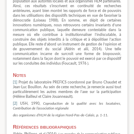
population aux autorités locales et aux organismes HLM partenaires.
Ainsi, ces résultats s’inscrivent en continuité de recherches
antérieures, ayant bien montré les rapports de force et de pouvoirs
dans les utilisations des dispositifs techniques en vue de favoriser la
démocratie (Loiseau 1988). En somme, en dépit de certaines
innovations numériques, nous retrouvons certains invariants d’une
communication publique, laquelle demeure contestable dans la
mesure où elle contribue à institutionnaliser l’indiscutable, à
construire des objets interdits à la critique et à dépolitiser l’action
publique. Elle reste d’abord un instrument de gestion de l’opinion et
de gouvernement du social (Aldrin et alii, 2014). Une telle
communication incarne de surcroît une forme de biopouvoir,
notamment dans la façon dont le pouvoir est exercé par ce dispositif
sur les conduites des individus (Foucault, 1976 ).
Notes
[1]
Projet du laboratoire PREFICS coordonné par Bruno Chaudet et
Jean-Luc Bouillon. Au sein de cette recherche, je remercie aussi tout
particulièrement les autres membres de l’axe sur la participation
(Hélène Bailleul et Claire Jouanneault).
[2]
USH, 1990,
Coproduction de la qualité avec les locataires,
Contribution de l’association régionale
des organismes d’HLM de la région Nord-Pas-de-Calais, p. 1-11.
Références bibliographiques