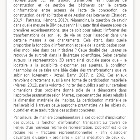
représentation 3D) est d’abord d’améliorer les modalités de
construction et de gestion des bâtiments par le partage
d’informations entre acteurs de l’acte de conception, de
construction, de réhabilitation et de gestion des logements (Chaudet,
2019 ; Patrascu, Hémont, 2019). Néanmoins, la question de savoir
dans quelle mesure le BIM peut servir à l’usager final émerge après de
premières expérimentations, que ce soit pour mieux l’informer des
transformations de son lieu de vie ou pour l’associer dans une
certaine mesure à ces changements. Cela étant, dans quelle
proportion la fonction d’information et celle de la participation sont-
elles mobilisées dans ces initiatives ? Cette dualité des
usages se
retrouve de surcroît dans la littérature scientifique. Selon certains
auteurs, la représentation 3D serait ainsi cruciale parce que « le
locataire a la possibilité d’exprimer ses attentes, à condition
néanmoins de se faire une idée claire des transformations que va
subir son logement » (Aznal, Barry, 2017, p. 206). Ces enjeux
renvoient directement aussi à une forme de participation matérielle
(Marres, 2012), par la volonté d’inciter des publics à agir sur certaines
dimensions d’un problème donné (rôle de la démocratie dans
l’approche pragmatiste selon Marres), concernant des sujets relatifs à
la dimension matérielle de l’habitat. La participation matérielle se
réaliserait ici à travers cette approche pragmatiste via les objets du
quotidien et se traduit dans des actions concrètes.
Par ailleurs, de manière complémentaire à cet objectif d’implication
des publics, la fonction d’information transparaît au travers de
l’enjeu d’un nouveau régime de représentation. L’objectif est ici de
réduire les « fractures représentationnelles » afin d’associer
davantage d’usagers « ordinaires », par la médiation de ceux qui