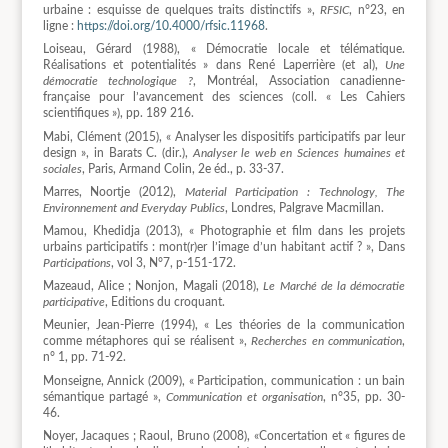
urbaine : esquisse de quelques traits distinctifs »,
RFSIC
, n°23, en
ligne :
https://doi.org/10.4000/rfsic.11968
.
Loiseau, Gérard (1988), « Démocratie locale et télématique.
Réalisations et potentialités » dans René Laperrière (et al),
Une
démocratie technologique ?
, Montréal, Association canadienne-
française pour l’avancement des sciences (coll. « Les Cahiers
scientifiques »), pp. 189 216.
Mabi, Clément (2015), « Analyser les dispositifs participatifs par leur
design », in Barats C. (dir.),
Analyser le web en Sciences humaines et
sociales
, Paris, Armand Colin, 2e éd., p. 33-37.
Marres, Noortje (2012),
Material Participation : Technology, The
Environnement and Everyday Publics
, Londres, Palgrave Macmillan.
Mamou, Khedidja (2013), « Photographie et film dans les projets
urbains participatifs : mont(r)er l’image d’un habitant actif ? », Dans
Participations
, vol 3, N°7, p-151-172.
Mazeaud, Alice ; Nonjon, Magali (2018),
Le Marché de la démocratie
participative
, Editions du croquant.
Meunier, Jean-Pierre (1994), « Les théories de la communication
comme métaphores qui se réalisent »,
Recherches en communication
,
n° 1, pp. 71-92.
Monseigne, Annick (2009), « Participation, communication : un bain
sémantique partagé »,
Communication et organisation
, n°35, pp. 30-
46.
Noyer, Jacaques ; Raoul, Bruno (2008), «Concertation et « figures de