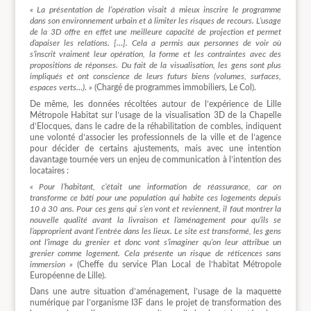
« La présentation de l’opération visait à mieux inscrire le programme
dans son environnement urbain et à limiter les risques de recours. L’usage
de la 3D offre en effet une meilleure capacité de projection et permet
d’apaiser les relations. […]. Cela a permis aux personnes de voir où
s’inscrit vraiment leur opération, la forme et les contraintes avec des
propositions de réponses. Du fait de la visualisation, les gens sont plus
impliqués et ont conscience de leurs futurs biens (volumes, surfaces,
espaces verts…). »
(Chargé de programmes immobiliers, Le Col).
De même, les données récoltées autour de l’expérience de Lille
Métropole Habitat sur l’usage de la visualisation 3D de la Chapelle
d’Elocques, dans le cadre de la réhabilitation de combles, indiquent
une volonté d’associer les professionnels de la ville et de l’agence
pour décider de certains ajustements, mais avec une intention
davantage tournée vers un enjeu de communication à l’intention des
locataires :
« Pour l’habitant, c’était une information de réassurance, car on
transforme ce bâti pour une population qui habite ces logements depuis
10 à 30 ans. Pour ces gens qui s’en vont et reviennent, il faut montrer la
nouvelle qualité avant la livraison et l’aménagement pour qu’ils se
l’approprient avant l’entrée dans les lieux. Le site est transformé, les gens
ont l’image du grenier et donc vont s’imaginer qu’on leur attribue un
grenier comme logement. Cela présente un risque de réticences sans
immersion »
(Cheffe du service Plan Local de l’habitat Métropole
Européenne de Lille).
Dans une autre situation d’aménagement, l’usage de la maquette
numérique par l’organisme I3F dans le projet de transformation des