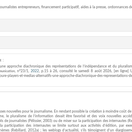
ournalistes entrepreneurs, financement participatif, aides à la presse, ordonnances 
e :
 : une approche diachronique des représentations de l’indépendance et du pluralis
munication
, n°23/1,
2022
, p.15 à 26, consulté le samedi 8 août 2026, [en ligne] 
-pure-players-et-medias-alternatifs-une-approche-diachronique-des-representations-d
es nouvelles pour le journalisme. En rendant possible la création à moindre coût de
ne, le pluralisme de l’information devait être favorisé et des voix nouvelles accéd
ls de journalistes (Pélissier, 2003) ou de miser sur la participation des internautes (Re
a participation des internautes se limite surtout aux activités d’édition, par exe
hèmes (Rebillard, 2012a) ; les weblogs d’actualité, s’ils témoignent d’un élargisse