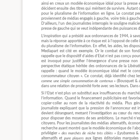
ainsi en creux un modèle économique idéal pour la presse en
décident ensuite des titres qui méritent de survivre. Autant
pour le pluralisme de l’information en ligne. Le constat pe
proviennent de médias engagés à gauche, voire très à gauche, 
D’ailleurs, l’un des journalistes interrogés le souligne mali
presse de gauche qui se veut indépendante des puissances de
L’inspiration qui a présidé aux ordonnances de 1944, à savoi
mais la réponse apportée à ce risque est à l’opposé de celle i
du pluralisme de l’information. En effet, les aides, les dispo
Mediapart est cité en exemple. Or le combat de son fonda
rappelle que le dispositif d’aides d’Etat n’est pas conçu po
est invoqué pour justifier l’émergence d’une presse non 
perspective étatique héritée des ordonnances de la Libérat
rappelle : quand le modèle économique idéal met le cons
consommateur citoyen ». Ce constat, déjà identifié chez le
comme une simple consommation de contenus »
(Bousquet & al.
dans une relation de proximité forte avec ses lecteurs. Dans
Si l’Etat n’est plus un substitut aux insuffisances du marc
l’information. Quand le financement publicitaire est favori
copier-coller au nom de la réactivité du média. Plus géné
journaliste expliquant que la pression de l’annonceur est i
devient dérangeant, mettant l’investigation au cœur du reno
pour disposer des moyens de ses ambitions. Le marché n’e
citoyens. Pour les journalistes des médias alternatifs, écon
recherche ayant montré que le modèle économique de l’abonn
privilégier
« des marchés de niche très ciblés »
(Lyubareva & a
alternatifs et
pure players
aux lignes éditoriales marquées 