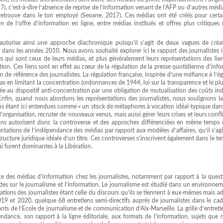
7), c’est-à-dire l’absence de reprise de l’information venant de l’AFP ou d’autres médi
retrouve dans le ton employé (Seoane, 2017). Ces médias ont été créés pour certai
de l’offre d’information en ligne, entre médias institués et offres plus critiques (
s autorise ainsi une approche diachronique puisqu’il s’agit de deux vagues de créa
ans les années 2010. Nous avons souhaité explorer ici le rapport des journalistes i
es qui sont ceux de leurs médias, et plus généralement leurs représentations des lie
tion. Ces liens sont en effet au cœur de la régulation de la presse quotidienne d’inf
on de référence des journalistes. La régulation française, inspirée d’une méfiance à l’é
ias en limitant la concentration (ordonnances de 1944, loi sur la transparence et le pl
e au dispositif anti-concentration par une obligation de mutualisation des coûts ind
. Enfin, quand nous abordons les représentations des journalistes, nous soulignons l
ons étant ici entendues comme « un stock de métaphores à vocation idéal-typique dan
d’organisation, recruter de nouveaux venus, mais aussi gérer leurs crises et leurs confl
tions autorisent donc la controverse et des approches différenciées en même temps q
entations de l’indépendance des médias par rapport aux modèles d’affaires, qu’il s’ag
ucture juridique idéale d’un titre. Ces controverses s’inscrivent également dans le te
ui furent dominantes à la Libération.
nce des médias d’information chez les journalistes, notamment par rapport à la ques
des sur le journalisme et l’information. Le journalisme est étudié dans un environne
ations des journalistes étant celle du discours qu’ils se tiennent à eux-mêmes mais a
019 et 2020, quelque 68 entretiens semi-directifs auprès de journalistes dans le ca
nts de l’Ecole de journalisme et de communication d’Aix-Marseille. La grille d’entreti
pendance, son rapport à la ligne éditoriale, aux formats de l’information, sujets que