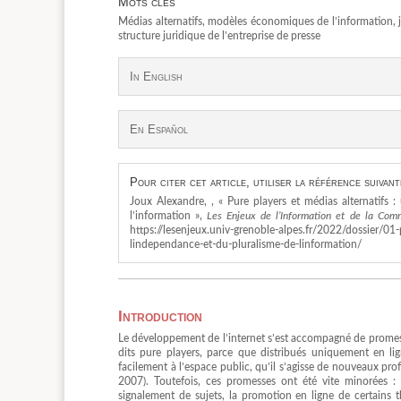
Mots clés
Médias alternatifs, modèles économiques de l’information, j
structure juridique de l’entreprise de presse
In English
En Español
Pour citer cet article, utiliser la référence suivant
Joux Alexandre, , « Pure players et médias alternatifs
l’information »,
Les Enjeux de l’Information et de la Com
https://lesenjeux.univ-grenoble-alpes.fr/2022/dossier/01
lindependance-et-du-pluralisme-de-linformation/
Introduction
Le développement de l’internet s’est accompagné de promess
dits pure players, parce que distribués uniquement en lig
facilement à l’espace public, qu’il s’agisse de nouveaux profi
2007). Toutefois, ces promesses ont été vite minorées : l
signalement de sujets, la promotion en ligne de certains t