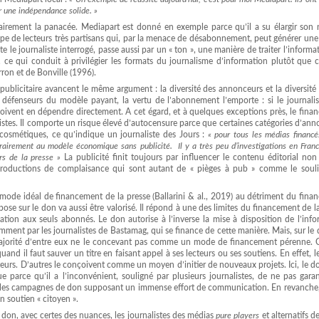
er une indépendance solide. »
irement la panacée. Mediapart est donné en exemple parce qu’il a su élargir son
pe de lecteurs très partisans qui, par la menace de désabonnement, peut générer une
 le journaliste interrogé, passe aussi par un « ton », une manière de traiter l’informa
é, ce qui conduit à privilégier les formats du journalisme d’information plutôt que
rron et de Bonville (1996).
 publicitaire avancent le même argument : la diversité des annonceurs et la diversité
 défenseurs du modèle payant, la vertu de l’abonnement l’emporte : si le journalist
doivent en dépendre directement. A cet égard, et à quelques exceptions près, le fin
alistes. Il comporte un risque élevé d’autocensure parce que certaines catégories d’an
 cosmétiques, ce qu’indique un journaliste des Jours :
« pour tous les médias financé
ntrairement au modèle économique sans publicité.
Il y a très peu d’investigations en Franc
rs de la presse »
La publicité finit toujours par influencer le contenu éditorial no
es productions de complaisance qui sont autant de « pièges à pub » comme le soul
ode idéal de financement de la presse (Ballarini & al., 2019) au détriment du fina
pose sur le don va aussi être valorisé. Il répond à une des limites du financement de l
mation aux seuls abonnés. Le don autorise à l’inverse la mise à disposition de l’inf
nt par les journalistes de Bastamag, qui se finance de cette manière. Mais, sur le 
a majorité d’entre eux ne le concevant pas comme un mode de financement pérenne. C
nd il faut sauver un titre en faisant appel à ses lecteurs ou ses soutiens. En effet, l
eurs. D’autres le conçoivent comme un moyen d’initier de nouveaux projets. Ici, le d
 parce qu’il a l’inconvénient, souligné par plusieurs journalistes, de ne pas garan
ge, les campagnes de don supposant un immense effort de communication. En revanche,
un soutien « citoyen ».
don, avec certes des nuances, les journalistes des médias
pure players
et alternatifs d