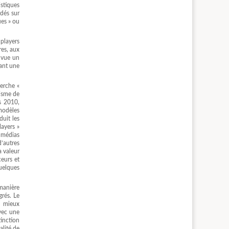
stiques
rdés sur
ues » ou
 players
res, aux
e vue un
sant une
herche «
lisme de
es 2010,
modèles
duit les
layers »
 médias
d’autres
a valeur
ceurs et
quelques
manière
rés. Le
e mieux
avec une
inction
alité de