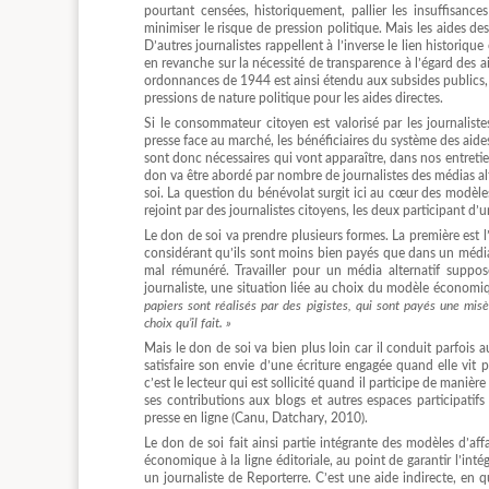
pourtant censées, historiquement, pallier les insuffisanc
minimiser le risque de pression politique. Mais les aides des
D’autres journalistes rappellent à l’inverse le lien historique
en revanche sur la nécessité de transparence à l’égard des ai
ordonnances de 1944 est ainsi étendu aux subsides publics, l
pressions de nature politique pour les aides directes.
Si le consommateur citoyen est valorisé par les journaliste
presse face au marché, les bénéficiaires du système des aides
sont donc nécessaires qui vont apparaître, dans nos entretien
don va être abordé par nombre de journalistes des médias
soi. La question du bénévolat surgit ici au cœur des modèle
rejoint par des journalistes citoyens, les deux participant 
Le don de soi va prendre plusieurs formes. La première est l
considérant qu’ils sont moins bien payés que dans un méd
mal rémunéré. Travailler pour un média alternatif supp
journaliste, une situation liée au choix du modèle économ
papiers sont réalisés par des pigistes, qui sont payés une mi
choix qu’il fait. »
Mais le don de soi va bien plus loin car il conduit parfois 
satisfaire son envie d’une écriture engagée quand elle vit 
c’est le lecteur qui est sollicité quand il participe de maniè
ses contributions aux blogs et autres espaces participatifs
presse en ligne (Canu, Datchary, 2010).
Le don de soi fait ainsi partie intégrante des modèles d’af
économique à la ligne éditoriale, au point de garantir l’inté
un journaliste de Reporterre. C’est une aide indirecte, en 