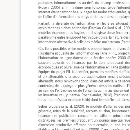
pratiques informationnelles au-delà du champ professionne
(Rosen, 2005). Enfin, la dimension foisonnante de l’internet 
internet étant cantonnée aux pages les moins fréquentées, qu’
de l’offre d’information des blogs critiques et des pure play
Partant, la diversité de l’information en ligne se situerai
exploitant des niches éditoriales (Damian-Gaillard & al., 200
modèles économiques fragiles, qu’il s’agisse de se financer 
parallélisme entre le support technique utilisé, la nature 
information alternative à celle des médias mainstream (Ramr
Ces liens possibles entre modèles économiques et diversité d
Pluralisme et qualité de l’information en ligne » (PIL, projet 
l’information en ligne datent de la fin des années 2000 (R
souvent payants ou financés par le don, proposant des 
économiques et pluralisme de l’information en ligne (Lyubar
équipes du projet PIL à identifier, parmi les modèles d’affair
et d’« alternatifs », la seconde qualification venant préc
alternatifs, nous renvoyons donc, dans cet article, à ce seco
contextes, de la catégorie plus générale des sites natifs de 
au sein de l’entreprise ou de l’organisation, mais également
les investisseurs (Lyubareva, Rochelandet, 2016). Précisons i
titres imprimés (par exemple Fakir) dont le modèle d’affaires 
Selon Lyubareva & al. (2020), le modèle d’affaires des pu
générale, refus de la publicité, recours au don, importanc
financement publicitaire concerne par ailleurs principal
distinguées, les premiers pratiquant un journalisme qui rev
dimension productive affirmée pour certains, quand les se
établie par Damian-Gaillard & al. (2009). Dans le présent art