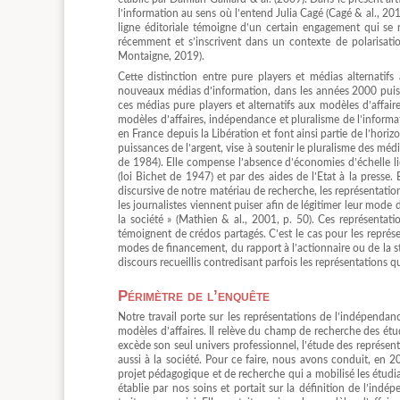
l’information au sens où l’entend Julia Cagé (Cagé & al., 201
ligne éditoriale témoigne d’un certain engagement qui se 
récemment et s’inscrivent dans un contexte de polarisation 
Montaigne, 2019).
Cette distinction entre pure players et médias alternatif
nouveaux médias d’information, dans les années 2000 puis d
ces médias pure players et alternatifs aux modèles d’affair
modèles d’affaires, indépendance et pluralisme de l’informa
en France depuis la Libération et font ainsi partie de l’horiz
puissances de l’argent, vise à soutenir le pluralisme des méd
de 1984). Elle compense l’absence d’économies d’échelle lié
(loi Bichet de 1947) et par des aides de l’Etat à la presse
discursive de notre matériau de recherche, les représentati
les journalistes viennent puiser afin de légitimer leur mode 
la société » (Mathien & al., 2001, p. 50). Ces représenta
témoignent de crédos partagés. C’est le cas pour les représ
modes de financement, du rapport à l’actionnaire ou de la str
discours recueillis contredisant parfois les représentations q
Périmètre de l’enquête
Notre travail porte sur les représentations de l’indépenda
modèles d’affaires. Il relève du champ de recherche des étu
excède son seul univers professionnel, l’étude des représent
aussi à la société. Pour ce faire, nous avons conduit, en 2
projet pédagogique et de recherche qui a mobilisé les étudia
établie par nos soins et portait sur la définition de l’indé