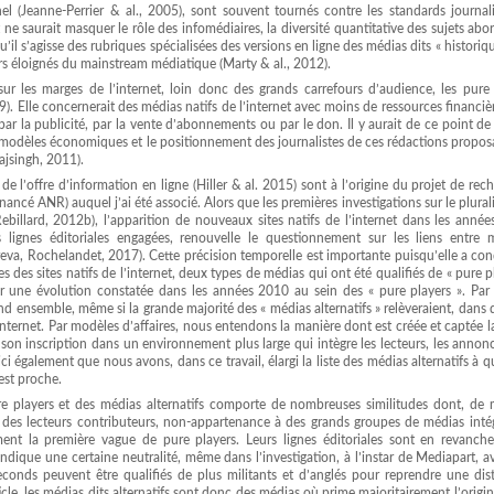
l (Jeanne-Perrier & al., 2005), sont souvent tournés contre les standards journali
ne saurait masquer le rôle des infomédiaires, la diversité quantitative des sujets abo
il s’agisse des rubriques spécialisées des versions en ligne des médias dits « historiq
ers éloignés du mainstream médiatique (Marty & al., 2012).
t sur les marges de l’internet, loin donc des grands carrefours d’audience, les pure
9). Elle concernerait des médias natifs de l’internet avec moins de ressources financiè
par la publicité, par la vente d’abonnements ou par le don. Il y aurait de ce point d
des modèles économiques et le positionnement des journalistes de ces rédactions propo
ajsingh, 2011).
e l’offre d’information en ligne (Hiller & al. 2015) sont à l’origine du projet de rec
financé ANR) auquel j’ai été associé. Alors que les premières investigations sur le plura
ebillard, 2012b), l’apparition de nouveaux sites natifs de l’internet dans les anné
lignes éditoriales engagées, renouvelle le questionnement sur les liens entre 
eva, Rochelandet, 2017). Cette précision temporelle est importante puisqu’elle a con
es des sites natifs de l’internet, deux types de médias qui ont été qualifiés de « pure p
iser une évolution constatée dans les années 2010 au sein des « pure players ». Par
nd ensemble, même si la grande majorité des « médias alternatifs » relèveraient, dans 
l’internet. Par modèles d’affaires, nous entendons la manière dont est créée et captée l
 son inscription dans un environnement plus large qui intègre les lecteurs, les annon
ci également que nous avons, dans ce travail, élargi la liste des médias alternatifs à 
est proche.
re players et des médias alternatifs comporte de nombreuses similitudes dont, de 
e des lecteurs contributeurs, non-appartenance à des grands groupes de médias intég
ement la première vague de pure players. Leurs lignes éditoriales sont en revanch
endique une certaine neutralité, même dans l’investigation, à l’instar de Mediapart, 
conds peuvent être qualifiés de plus militants et d’anglés pour reprendre une dist
icle, les médias dits alternatifs sont donc des médias où prime majoritairement l’origin