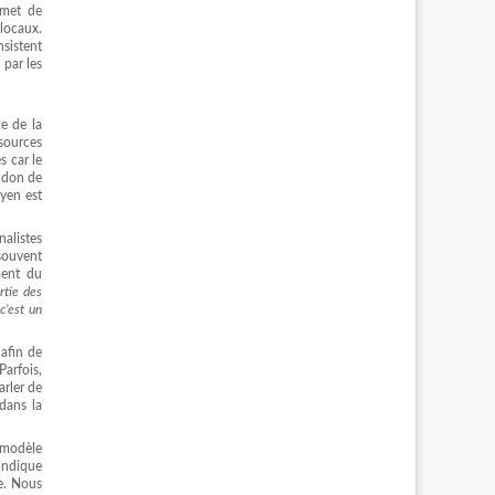
rmet de
locaux.
nsistent
 par les
ce de la
ssources
s car le
 don de
oyen est
nalistes
 souvent
ment du
rtie des
c’est un
 afin de
Parfois,
arler de
 dans la
e modèle
indique
me. Nous