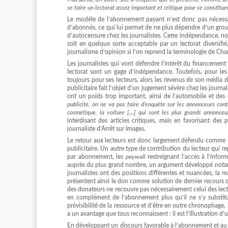
se faire un lectorat assez important et critique pour se constitu
Le modèle de l’abonnement payant n’est donc pas nécessa
d’abonnés, ce qui lui permet de ne plus dépendre d’un grou
d’autocensure chez les journalistes. Cette indépendance, note
soit en quelque sorte acceptable par un lectorat diversifi
journalisme d’opinion si l’on reprend la terminologie de Cha
Les journalistes qui vont défendre l’intérêt du financement
lectorat sont un gage d’indépendance. Toutefois, pour les
toujours pour ses lecteurs, alors les revenus de son média 
publicitaire fait l’objet d’un jugement sévère chez les journ
ont un poids trop important, ainsi de l’automobile et des
publicité, on ne va pas faire d’enquête sur les annonceurs co
cosmétique, la voiture […] qui sont les plus grands annonceu
interdisant des articles critiques, mais en favorisant d
journaliste d’Arrêt sur Images.
Le retour aux lecteurs est donc largement défendu comme m
publicitaire. Un autre type de contribution du lecteur qui re
par abonnement, les
paywall
restreignant l’accès à l’infor
auprès du plus grand nombre, un argument développé notamme
journalistes ont des positions différentes et nuancées, l
présentent ainsi le don comme solution de dernier recours qua
des donateurs ne recouvre pas nécessairement celui des lect
en complément de l’abonnement plus qu’il ne s’y substitue
prévisibilité de la ressource et d’être en outre chronopha
a un avantage que tous reconnaissent : il est l’illustration d’
En développant un discours favorable à l’abonnement et au 