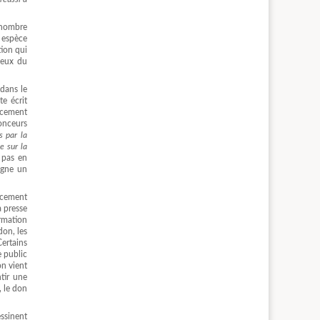
 nombre
 espèce
tion qui
 ceux du
 dans le
e écrit
ancement
nonceurs
s par la
e sur la
n pas en
igne un
ncement
a presse
ormation
don, les
ertains
e public
on vient
tir une
 le don
essinent