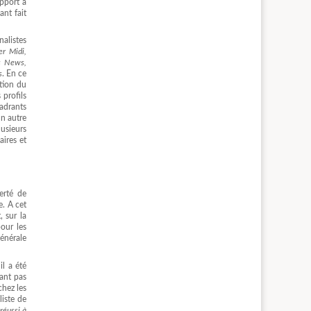
apport à
ant fait
nalistes
er Midi,
es News,
s
. En ce
ption du
 profils
cadrants
un autre
lusieurs
aires et
erté de
e. A cet
, sur la
our les
générale
l a été
yant pas
chez les
liste de
réussi à