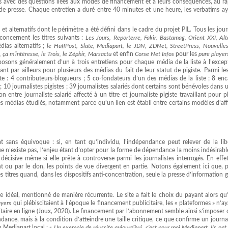
aires avec des questions liées aux modes de financement et à leurs conséquences, au r
on de presse. Chaque entretien a duré entre 40 minutes et une heure, les verbatims ay
et alternatifs dont le périmètre a été défini dans le cadre du projet PIL. Tous les jour
concernent les titres suivants :
Les Jours, Reporterre, Fakir, Bastamag, Orient XXI, Alt
ias alternatifs ;
le HuffPost, Slate, Mediapart, le JDN, ZDNet, StreetPress, Nouvell
ça m’intéresse, le Trois, le Zéphir, Marsactu
et enfin
Corse Net Infos
pour les
pure player
sposons généralement d’un à trois entretiens pour chaque média de la liste à l’exce
llant par ailleurs pour plusieurs des médias du fait de leur statut de pigiste. Parmi les
uête : 4 contributeurs-blogueurs ; 5 co-fondateurs d’un des médias de la liste ; 8 en
; 10 journalistes pigistes ; 39 journalistes salariés dont certains sont bénévoles dans 
on entre journaliste salarié affecté à un titre et journaliste pigiste travaillant pour p
s médias étudiés, notamment parce qu’un lien est établi entre certains modèles d’aff
t sans équivoque : si, en tant qu’individu, l’indépendance peut relever de la lib
n’existe pas, l’enjeu étant d’opter pour la forme de dépendance la moins indésirabl
décisive même si elle prête à controverse parmi les journalistes interrogés. En effet
t ou par le don, les points de vue divergent en partie. Notons également ici que, p
 titres quand, dans les dispositifs anti-concentration, seule la presse d’information 
déal, mentionné de manière récurrente. Le site a fait le choix du payant alors qu’i
ayers
qui plébiscitaient à l’époque le financement publicitaire, les « plateformes » n’a
itaire en ligne (Joux, 2020). Le financement par l’abonnement semble ainsi s’imposer 
dance, mais à la condition d’atteindre une taille critique, ce que confirme un journa
 Mediapart local :
« Un exemple de réussite aujourd’hui, c’est pour moi Mediapart. Ils ont 