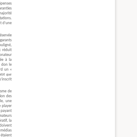
dépenses
aranties
majorité
tations.
it d’une
réservée
 garants
ouligné,
 réduit
donateur
ée à la
e don le
rd un «
utôt que
’inscrit
lisme de
tion des
le, une
 player
e payant
mateurs
atif, la
doivent
s médias
étaient