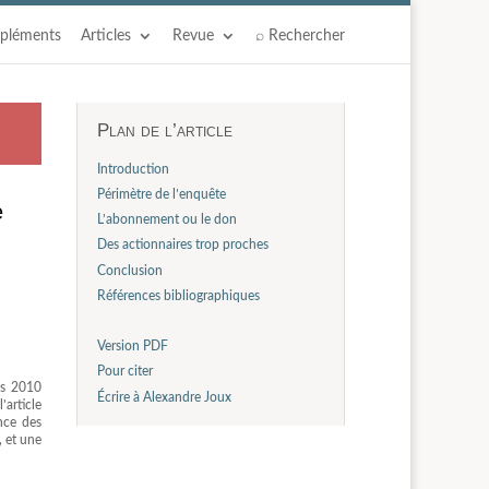
pléments
Articles
Revue
⌕ Rechercher
Plan de l’article
Introduction
Périmètre de l’enquête
e
L’abonnement ou le don
Des actionnaires trop proches
Conclusion
Références bibliographiques
Version PDF
Pour citer
es 2010
Écrire à Alexandre Joux
’article
nce des
, et une