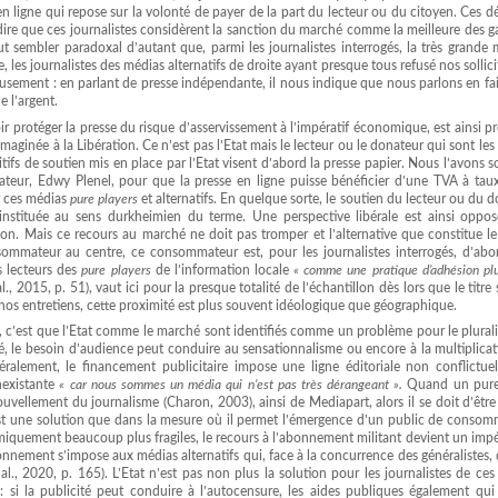
 ligne qui repose sur la volonté de payer de la part du lecteur ou du citoyen. Ces 
 dire que ces journalistes considèrent la sanction du marché comme la meilleure des g
ut sembler paradoxal d’autant que, parmi les journalistes interrogés, la très grande 
les journalistes des médias alternatifs de droite ayant presque tous refusé nos sollici
cieusement : en parlant de presse indépendante, il nous indique que nous parlons en fa
 l’argent.
r protéger la presse du risque d’asservissement à l’impératif économique, est ainsi p
maginée à la Libération. Ce n’est pas l’Etat mais le lecteur ou le donateur qui sont les
sitifs de soutien mis en place par l’Etat visent d’abord la presse papier. Nous l’avons s
teur, Edwy Plenel, pour que la presse en ligne puisse bénéficier d’une TVA à taux
ur ces médias
pure players
et alternatifs. En quelque sorte, le soutien du lecteur ou du 
instituée au sens durkheimien du terme. Une perspective libérale est ainsi oppos
ion. Mais ce recours au marché ne doit pas tromper et l’alternative que constitue l
ommateur au centre, ce consommateur est, pour les journalistes interrogés, d’abo
s lecteurs des
pure players
de l’information locale
« comme une pratique d’adhésion pl
, 2015, p. 51), vaut ici pour la presque totalité de l’échantillon dès lors que le titre s
 nos entretiens, cette proximité est plus souvent idéologique que géographique.
hé, c’est que l’Etat comme le marché sont identifiés comme un problème pour le plura
sé, le besoin d’audience peut conduire au sensationnalisme ou encore à la multiplica
ralement, le financement publicitaire impose une ligne éditoriale non conflictuel
nexistante
« car nous sommes un média qui n’est pas très dérangeant ».
Quand un pure
uvellement du journalisme (Charon, 2003), ainsi de Mediapart, alors il se doit d’êtr
st une solution que dans la mesure où il permet l’émergence d’un public de consom
omiquement beaucoup plus fragiles, le recours à l’abonnement militant devient un impér
ement s’impose aux médias alternatifs qui, face à la concurrence des généralistes, 
l., 2020, p. 165). L’Etat n’est pas non plus la solution pour les journalistes de ce
: si la publicité peut conduire à l’autocensure, les aides publiques également qui 