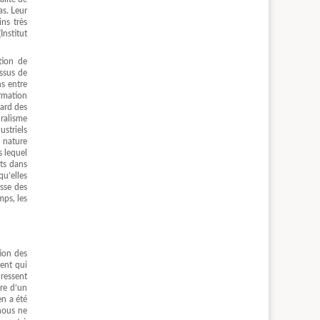
as. Leur
ns très
Institut
tion de
ssus de
ns entre
ormation
gard des
uralisme
ustriels
a nature
s lequel
its dans
u’elles
isse des
mps, les
tion des
ment qui
dressent
dre d’un
en a été
 nous ne