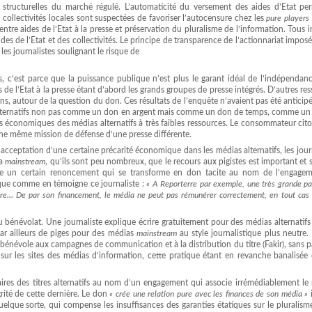
es structurelles du marché régulé. L’automaticité du versement des aides d’Etat pe
 collectivités locales sont suspectées de favoriser l’autocensure chez les
pure players
 entre aides de l’Etat à la presse et préservation du pluralisme de l’information. Tous i
des de l’Etat et des collectivités. Le principe de transparence de l’actionnariat imposé
es journalistes soulignant le risque de
s, c’est parce que la puissance publique n’est plus le garant idéal de l’indépendan
 de l’Etat à la presse étant d’abord les grands groupes de presse intégrés. D’autres re
s, autour de la question du don. Ces résultats de l’enquête n’avaient pas été anticipé
 alternatifs non pas comme un don en argent mais comme un don de temps, comme un
s économiques des médias alternatifs à très faibles ressources. Le consommateur cit
d’une même mission de défense d’une presse différente.
’acceptation d’une certaine précarité économique dans les médias alternatifs, les jour
ia
mainstream
, qu’ils sont peu nombreux, que le recours aux pigistes est important et
ose un certain renoncement qui se transforme en don tacite au nom de l’engage
ique comme en témoigne ce journaliste :
« A Reporterre par exemple, une très grande pa
sère… De par son financement, le média ne peut pas rémunérer correctement, en tout cas 
au bénévolat. Une journaliste explique écrire gratuitement pour des médias alternatifs
par ailleurs de piges pour des médias
mainstream
au style journalistique plus neutre. 
re bénévole aux campagnes de communication et à la distribution du titre (Fakir), sans p
 sur les sites des médias d’information, cette pratique étant en revanche banalisée
faires des titres alternatifs au nom d’un engagement qui associe irrémédiablement l
grité de cette dernière. Le don
« crée une relation pure avec les finances de son média »
quelque sorte, qui compense les insuffisances des garanties étatiques sur le pluralis