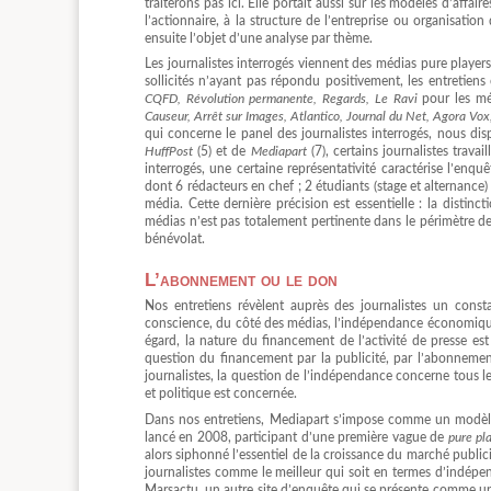
traiterons pas ici. Elle portait aussi sur les modèles d’aff
l’actionnaire, à la structure de l’entreprise ou organisati
ensuite l’objet d’une analyse par thème.
Les journalistes interrogés viennent des médias pure players 
sollicités n’ayant pas répondu positivement, les entretiens 
CQFD, Révolution permanente, Regards, Le Ravi
pour les méd
Causeur, Arrêt sur Images, Atlantico, Journal du Net, Agora Vox, 
qui concerne le panel des journalistes interrogés, nous di
HuffPost
(5) et de
Mediapart
(7), certains journalistes travai
interrogés, une certaine représentativité caractérise l’enq
dont 6 rédacteurs en chef ; 2 étudiants (stage et alternance) 
média. Cette dernière précision est essentielle : la distincti
médias n’est pas totalement pertinente dans le périmètre de
bénévolat.
L’abonnement ou le don
Nos entretiens révèlent auprès des journalistes un consta
conscience, du côté des médias, l’indépendance économique 
égard, la nature du financement de l’activité de presse est 
question du financement par la publicité, par l’abonnemen
journalistes, la question de l’indépendance concerne tous les
et politique est concernée.
Dans nos entretiens, Mediapart s’impose comme un modèle i
lancé en 2008, participant d’une première vague de
pure pl
alors siphonné l’essentiel de la croissance du marché public
journalistes comme le meilleur qui soit en termes d’indépen
Marsactu, un autre site d’enquête qui se présente comme un