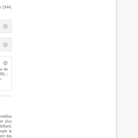
de 1944,
me de
URL :
e-
 médias
er plus
billard,
mple le
ment des