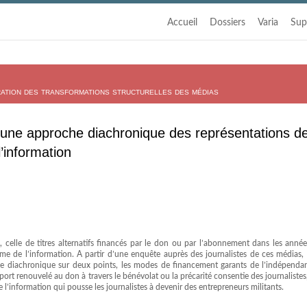
Accueil
Dossiers
Varia
Sup
oration des transformations structurelles des médias
: une approche diachronique des représentations d
’information
celle de titres alternatifs financés par le don ou par l’abonnement dans les anné
e de l’information. A partir d’une enquête auprès des journalistes de ces médias, l
he diachronique sur deux points, les modes de financement garants de l’indépenda
pport renouvelé au don à travers le bénévolat ou la précarité consentie des journalistes
l’information qui pousse les journalistes à devenir des entrepreneurs militants.