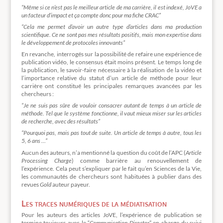
“Même si ce n’est pas le meilleur article de ma carrière, il est indexé, JoVE a
un facteur d’impact et ça compte donc pour ma fiche CRAC”
“Cela me permet d’avoir un autre type d’articles dans ma production
scientifique. Ce ne sont pas mes résultats positifs, mais mon expertise dans
le développement de protocoles innovants”
En revanche, interrogés sur la possibilité de refaire une expérience de
publication vidéo, le consensus était moins présent. Le temps long de
la publication, le savoir-faire nécessaire à la réalisation de la vidéo et
l’importance relative du statut d’un article de méthode pour leur
carrière ont constitué les principales remarques avancées par les
chercheurs :
“Je ne suis pas sûre de vouloir consacrer autant de temps à un article de
méthode. Tel que le système fonctionne, il vaut mieux miser sur les articles
de recherche, avec des résultats”
“Pourquoi pas, mais pas tout de suite. Un article de temps à autre, tous les
5, 6 ans …”
Aucun des auteurs, n’a mentionné la question du coût de l’APC (
Arti
cle
Processing Charge
) comme barrière au renouvellement de
l’expérience. Cela peut s’expliquer par le fait qu’en Sciences de la Vie,
les communautés de chercheurs sont habituées à publier dans des
revues
Gold
auteur payeur.
Les traces numériques de la médiatisation
Pour les auteurs des articles JoVE, l’expérience de publication se
termine toujours avec le “
Communication Director
” en charge du suivi