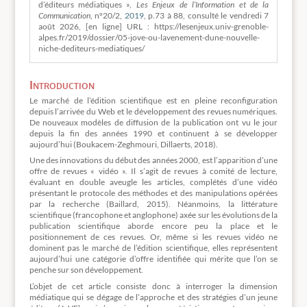
d’éditeurs médiatiques »,
Les Enjeux de l’Information et de la
Communication
, n°20/2,
2019
, p.73 à 88, consulté le vendredi 7
août 2026, [en ligne] URL : https://lesenjeux.univ-grenoble-
alpes.fr/2019/dossier/05-jove-ou-lavenement-dune-nouvelle-
niche-dediteurs-mediatiques/
Introduction
Le marché de l’édition scientifique est en pleine reconfiguration
depuis l’arrivée du Web et le développement des revues numériques.
De nouveaux modèles de diffusion de la publication ont vu le jour
depuis la fin des années 1990 et continuent à se développer
aujourd’hui (Boukacem-Zeghmouri, Dillaerts, 2018).
Une des innovations du début des années 2000, est l’apparition d’une
offre de revues « vidéo ». Il s’agit de revues à comité de lecture,
évaluant en double aveugle les articles, complétés d’une vidéo
présentant le protocole des méthodes et des manipulations opérées
par la recherche (Baillard, 2015). Néanmoins, la littérature
scientifique (francophone et anglophone) axée sur les évolutions de la
publication scientifique aborde encore peu la place et le
positionnement de ces revues. Or, même si les revues vidéo ne
dominent pas le marché de l’édition scientifique, elles représentent
aujourd’hui une catégorie d’offre identifiée qui mérite que l’on se
penche sur son développement.
L’objet de cet article consiste donc à interroger la dimension
médiatique qui se dégage de l’approche et des stratégies d’un jeune