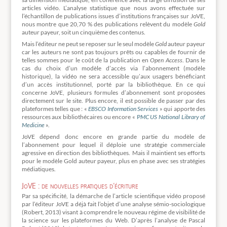
articles vidéo. L’analyse statistique que nous avons effectuée sur
l’échantillon de publications issues d’institutions françaises sur JoVE,
nous montre que 20,70 % des publications relèvent du modèle
Gold
auteur payeur, soit un cinquième des contenus.
Mais l’éditeur ne peut se reposer sur le seul modèle
Gold
auteur payeur
car les auteurs ne sont pas toujours prêts ou capables de fournir de
telles sommes pour le coût de la publication en
Open Access
. Dans le
cas du choix d’un modèle d’accès via l’abonnement (modèle
historique), la vidéo ne sera accessible qu’aux usagers bénéficiant
d’un accès institutionnel, porté par la bibliothèque. En ce qui
concerne JoVE, plusieurs formules d’abonnement sont proposées
directement sur le site. Plus encore, il est possible de passer par des
plateformes telles que : «
EBSCO Information Services
» qui apporte des
ressources aux bibliothécaires ou encore «
P
MC US National Library of
Medicine
».
JoVE dépend donc encore en grande partie du modèle de
l’abonnement pour lequel il déploie une stratégie commerciale
agressive en direction des bibliothèques. Mais il maintient ses efforts
pour le modèle Gold auteur payeur, plus en phase avec ses stratégies
médiatiques.
JoVE : de nouvelles pratiques d’écriture
Par sa spécificité, la démarche de l’article scientifique vidéo proposé
par l’éditeur JoVE a déjà fait l’objet d’une analyse sémio-sociologique
(Robert, 2013) visant à comprendre le nouveau régime de visibilité de
la science sur les plateformes du Web. D’après l’analyse de Pascal