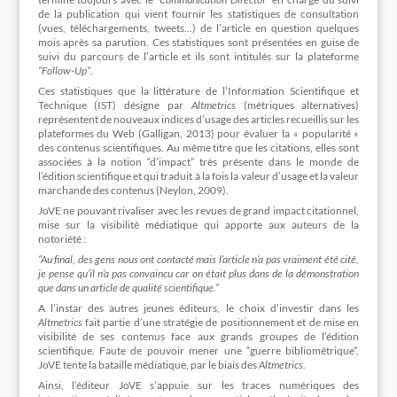
de la publication qui vient fournir les statistiques de consultation
(vues, téléchargements, tweets…) de l’article en question quelques
mois après sa parution. Ces statistiques sont présentées en guise de
suivi du parcours de l’article et ils sont intitulés sur la plateforme
“Follow-Up”
.
Ces statistiques que la littérature de l’Information Scientifique et
Technique (IST) désigne par
Altmetrics
(métriques alternatives)
représentent de nouveaux indices d’usage des articles recueillis sur les
plateformes du Web (Galligan, 2013) pour évaluer la « popularité »
des contenus scientifiques. Au même titre que les citations, elles sont
associées à la notion “d’impact” très présente dans le monde de
l’édition scientifique et qui traduit à la fois la valeur d’usage et la valeur
marchande des contenus (Neylon, 2009).
JoVE ne pouvant rivaliser avec les revues de grand impact citationnel,
mise sur la visibilité médiatique qui apporte aux auteurs de la
notoriété :
“Au final, des gens nous ont contacté mais l’article n’a pas vraiment été cité,
je pense qu’il n’a pas convaincu car on était plus dans de la démonstration
que dans un article de qualité scientifique.”
A l’instar des autres jeunes éditeurs, le choix d’investir dans les
Altmetrics
fait partie d’une stratégie de positionnement et de mise en
visibilité de ses contenus face aux grands groupes de l’édition
scientifique. Faute de pouvoir mener une “guerre bibliométrique”,
JoVE tente la bataille médiatique, par le biais des
Altmetrics
.
Ainsi, l’éditeur JoVE s’appuie sur les traces numériques des