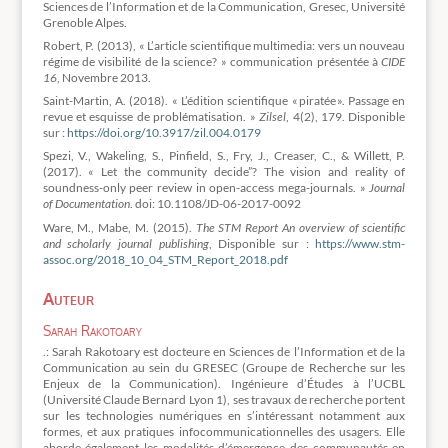
Sciences de l’Information et de la Communication, Gresec, Université
Grenoble Alpes.
Robert, P. (2013), « L’article scientifique multimedia: vers un nouveau
régime de visibilité de la science? » communication présentée à
CIDE
16
, Novembre 2013.
Saint-Martin, A. (2018). « L’édition scientifique « piratée ». Passage en
revue et esquisse de problématisation. »
Zilsel
, 4(2), 179. Disponible
sur :
https://doi.org/10.3917/zil.004.0179
Spezi, V., Wakeling, S., Pinfield, S., Fry, J., Creaser, C., & Willett, P.
(2017). « Let the community decide”? The vision and reality of
soundness-only peer review in open-access mega-journals. »
Journal
of Documentation
. doi: 10.1108/JD-06-2017-0092
Ware, M., Mabe, M. (2015).
The STM Report An overview of scientific
and scholarly journal publishing
, Disponible sur :
https://www.stm-
assoc.org/2018_10_04_STM_Report_2018.pdf
Auteur
Sarah Rakotoary
.: Sarah Rakotoary est docteure en Sciences de l’Information et de la
Communication au sein du GRESEC (Groupe de Recherche sur les
Enjeux de la Communication). Ingénieure d’Études à l’UCBL
(Université Claude Bernard Lyon 1), ses travaux de recherche portent
sur les technologies numériques en s’intéressant notamment aux
formes, et aux pratiques infocommunicationnelles des usagers. Elle
aborde également les modalités d’émergence des communautés en