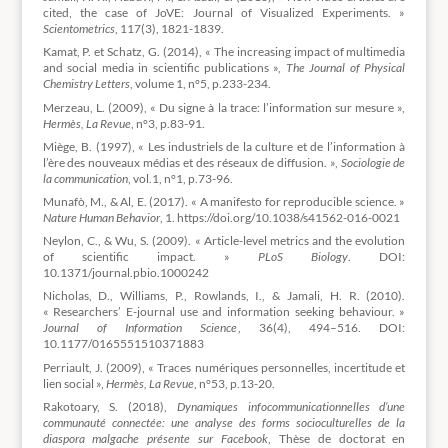
cited, the case of JoVE: Journal of Visualized Experiments. »
Scientometrics
, 117(3), 1821-1839.
Kamat, P. et Schatz, G. (2014), « The increasing impact of multimedia
and social media in scientific publications »,
The Journal of Physical
Chemistry Letters
, volume 1, n°5, p.233-234.
Merzeau, L. (2009), « Du signe à la trace: l’information sur mesure »,
Hermès, La Revue
, n°3, p.83-91.
Miège, B. (1997), « Les industriels de la culture et de l’information à
l’ère des nouveaux médias et des réseaux de diffusion. »,
Sociologie de
la communication
, vol.1, n°1, p.73-96.
Munafò, M., & Al, E. (2017). « A manifesto for reproducible science. »
Nature Human Behavior
, 1. https://doi.org/10.1038/s41562-016-0021
Neylon, C., & Wu, S. (2009). « Article-level metrics and the evolution
of scientific impact. »
PLoS Biology
. DOI:
10.1371/journal.pbio.1000242
Nicholas, D., Williams, P., Rowlands, I., & Jamali, H. R. (2010).
« Researchers’ E-journal use and information seeking behaviour. »
Journal of Information Science
, 36(4), 494–516. DOI:
10.1177/0165551510371883
Perriault, J. (2009), « Traces numériques personnelles, incertitude et
lien social »,
Hermès, La Revue
, n°53, p.13-20.
Rakotoary, S. (2018),
Dynamiques infocommunicationnelles d’une
communauté connectée: une analyse des forms socioculturelles de la
diaspora malgache présente sur Facebook
, Thèse de doctorat en