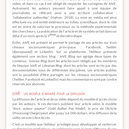
vidéo, et dans ce cas il est obligé de respecter les consignes de JoVE.
Autrement, les auteurs peuvent faire appel à une équipe de
journalistes se référant ainsi à une écriture collaborative :
“collaborative authorship”
(Hafner, 2018). La mise en média est ainsi
effectuée via une entité extérieure au milieu scientifique, dont le rôle
est en outre de valoriser le processus ou la méthode expérimentale
des chercheurs. La publication de l’article et de sa vidéo se fait dans un
ème
délai d’un mois après la 5
et dernière étape.
Enfin, JoVE est présent et permet le partage de ses articles sur trois
réseaux socionumériques principaux : Facebook, Twitter
(
#jovejournal
) et LinkedIn. Sur sa plateforme, l’éditeur présente
également une section blog : JoVE Blog qui agrège deux types de
contenus :
Science Blog
dont les articles sont rédigés par les membres
de l’équipe JoVE et
Librarian Blog
, dont les articles sont écrits par des
documentalistes issus de différentes disciplines. Les articles publiés
ont la possibilité d’être partagés sur les réseaux socionumériques
(Twitter, Facebook et LinkedIn) mais les commentaires sont par contre
réservés aux abonnés.
JoVE : un modèle d’affaire pour la diffusion
La diffusion de l’article et de sa vidéo dépend du modèle d’accès choisi
par les auteurs. Si ces derniers publient leur article selon le modèle
“doré, auteur payeur” (
Gold Author Pay Model
), le prix de l’Article
(
Processing Charge)
peut aller jusqu’à 6 000 dollars, et la diffusion de la
vidéo sera en Libre Accès.
C’est ce modèle que l’éditeur privilégie pour développer et renforcer
sa dimension médiatique, en cohérence avec la large diffusion de ses