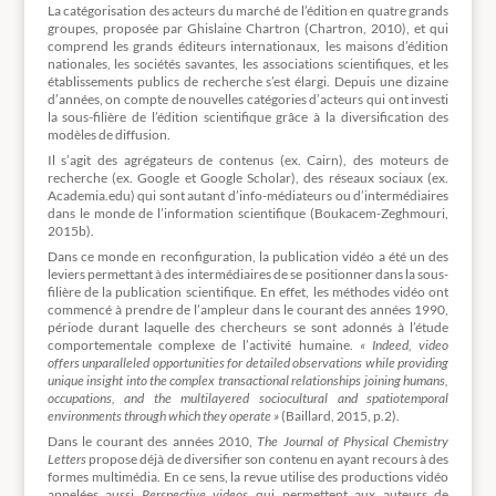
La catégorisation des acteurs du marché de l’édition en quatre grands
groupes, proposée par Ghislaine Chartron (Chartron, 2010), et qui
comprend les grands éditeurs internationaux, les maisons d’édition
nationales, les sociétés savantes, les associations scientifiques, et les
établissements publics de recherche s’est élargi. Depuis une dizaine
d’années, on compte de nouvelles catégories d’acteurs qui ont investi
la sous-filière de l’édition scientifique grâce à la diversification des
modèles de diffusion.
Il s’agit des agrégateurs de contenus (ex. Cairn), des moteurs de
recherche (ex. Google et Google Scholar), des réseaux sociaux (ex.
Academia.edu) qui sont autant d’info-médiateurs ou d’intermédiaires
dans le monde de l’information scientifique (Boukacem-Zeghmouri,
2015b).
Dans ce monde en reconfiguration, la publication vidéo a été un des
leviers permettant à des intermédiaires de se positionner dans la sous-
filière de la publication scientifique. En effet, les méthodes vidéo ont
commencé à prendre de l’ampleur dans le courant des années 1990,
période durant laquelle des chercheurs se sont adonnés à l’étude
comportementale complexe de l’activité humaine.
« Indeed, video
offers unparalleled opportunities for detailed observations while providing
unique insight into the complex transactional relationships joining humans,
occupations, and the multilayered sociocultural and spatiotemporal
environments through which they operate »
(Baillard, 2015, p.2).
Dans le courant des années 2010,
The Journal of Physical Chemistry
Letters
propose déjà de diversifier son contenu en ayant recours à des
formes multimédia. En ce sens, la revue utilise des productions vidéo
appelées aussi
Perspective videos
qui permettent aux auteurs de