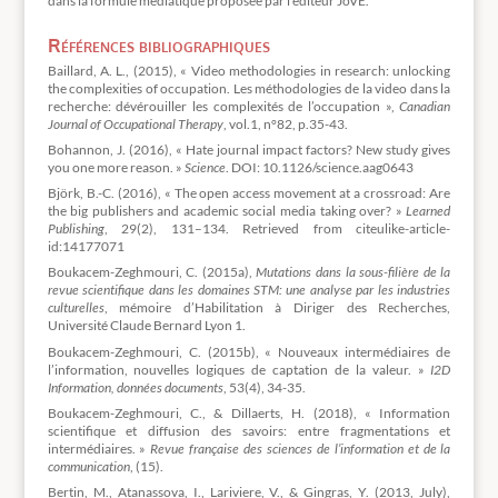
dans la formule médiatique proposée par l’éditeur JoVE.
Références bibliographiques
Baillard, A. L., (2015), « Video methodologies in research: unlocking
the complexities of occupation. Les méthodologies de la video dans la
recherche: dévérouiller les complexités de l’occupation »,
Canadian
Journal of Occupational Therapy
, vol.1, n°82, p.35-43.
Bohannon, J. (2016), « Hate journal impact factors? New study gives
you one more reason. »
Science
. DOI: 10.1126/science.aag0643
Björk, B.-C. (2016), « The open access movement at a crossroad: Are
the big publishers and academic social media taking over? »
Learned
Publishing
, 29(2), 131–134. Retrieved from citeulike-article-
id:14177071
Boukacem-Zeghmouri, C. (2015a),
Mutations dans la sous-filière de la
revue scientifique dans les domaines STM: une analyse par les industries
culturelles
, mémoire d’Habilitation à Diriger des Recherches,
Université Claude Bernard Lyon 1.
Boukacem-Zeghmouri, C. (2015b), « Nouveaux intermédiaires de
l’information, nouvelles logiques de captation de la valeur. »
I2D
Information, données documents
, 53(4), 34-35.
Boukacem-Zeghmouri, C., & Dillaerts, H. (2018), « Information
scientifique et diffusion des savoirs: entre fragmentations et
intermédiaires. »
Revue française des sciences de l’information et de la
communication
, (15).
Bertin, M., Atanassova, I., Lariviere, V., & Gingras, Y. (2013, July),