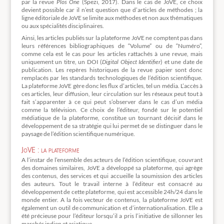
par la revue
Plos One
(Spezi, 2017). Dans le cas de JoVE, ce choix
devient possible car il n’est question que d’articles de méthodes ; la
ligne éditoriale de JoVE se limite aux méthodes et non aux thématiques
ou aux spécialités disciplinaires.
Ainsi, les articles publiés sur la plateforme JoVE ne comptent pas dans
leurs références bibliographiques de “Volume” ou de “Numéro”,
comme cela est le cas pour les articles rattachés à une revue, mais
uniquement un titre, un DOI (
Digital Object Identifier
) et une date de
publication. Les repères historiques de la revue papier sont donc
remplacés par les standards technologiques de l’édition scientifique.
La plateforme JoVE gère donc les flux d’articles, tel un média. L’accès à
ces articles, leur diffusion, leur circulation sur les réseaux peut tout à
fait s’apparenter à ce qui peut s’observer dans le cas d’un média
comme la télévision. Ce choix de l’éditeur, fondé sur le potentiel
médiatique de la plateforme, constitue un tournant décisif dans le
développement de sa stratégie qui lui permet de se distinguer dans le
paysage de l’édition scientifique numérique.
JoVE : la plateforme
A l’instar de l’ensemble des acteurs de l’édition scientifique, couvrant
des domaines similaires, JoVE a développé sa plateforme, qui agrège
des contenus, des services et qui accueille la soumission des articles
des auteurs. Tout le travail interne à l’éditeur est consacré au
développement de cette plateforme, qui est accessible 24h/24 dans le
monde entier. A la fois vecteur de contenus, la plateforme JoVE est
également un outil de communication et d’internationalisation. Elle a
été précieuse pour l’éditeur lorsqu’il a pris l’initiative de sillonner les
marchés indien et asiatique.