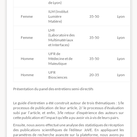
de Lyon)
ILM (Institut
Femme
Lumière
35-50
Lyon
Matière)
LMI
(Laboratoire des
Femme
35-50
Lyon
Multimatériaux
et Interfaces)
UFR de
Homme
Médecine et de
35-50
Lyon
Maïeutique
UFR
Homme
20-35
Lyon
Biosciences
Présentation du panel des entretiens semi-directifs
Le guide d’entretien a été construit autour de trois thématiques : 1/le
processus de publication de leur article, 2/ le processus d’évaluation
subi par l’article, et enfin, 3/le retour d’expérience des auteurs sur
cette publication et l’impact qu’elle a pu avoir vis à vis de leurs pairs.
Ensuite, nous avons effectué une analyse des statistiques de réception
des publications scientifiques de l’éditeur JoVE. En appliquant les
paramètres de recherche avancée sur la plateforme, nous avons pu