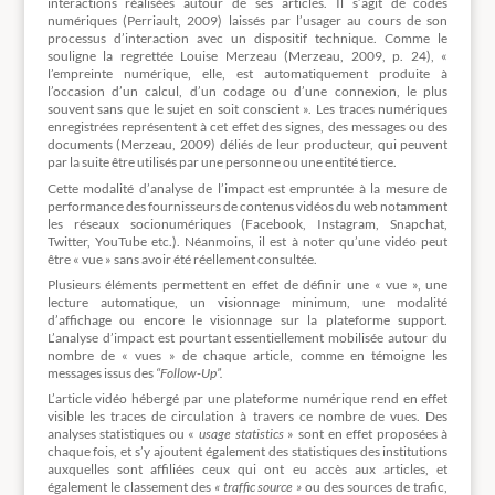
interactions réalisées autour de ses articles. Il s’agit de codes
numériques (Perriault, 2009) laissés par l’usager au cours de son
processus d’interaction avec un dispositif technique. Comme le
souligne la regrettée Louise Merzeau (Merzeau, 2009, p. 24), «
l’empreinte numérique, elle, est automatiquement produite à
l’occasion d’un calcul, d’un codage ou d’une connexion, le plus
souvent sans que le sujet en soit conscient ». Les traces numériques
enregistrées représentent à cet effet des signes, des messages ou des
documents (Merzeau, 2009) déliés de leur producteur, qui peuvent
par la suite être utilisés par une personne ou une entité tierce.
Cette modalité d’analyse de l’impact est empruntée à la mesure de
performance des fournisseurs de contenus vidéos du web notamment
les réseaux socionumériques (Facebook, Instagram, Snapchat,
Twitter, YouTube etc.). Néanmoins, il est à noter qu’une vidéo peut
être « vue » sans avoir été réellement consultée.
Plusieurs éléments permettent en effet de définir une « vue », une
lecture automatique, un visionnage minimum, une modalité
d’affichage ou encore le visionnage sur la plateforme support.
L’analyse d’impact est pourtant essentiellement mobilisée autour du
nombre de « vues » de chaque article, comme en témoigne les
messages issus des
“Follow-Up”.
L’article vidéo hébergé par une plateforme numérique rend en effet
visible les traces de circulation à travers ce nombre de vues. Des
analyses statistiques ou «
usage statistics
» sont en effet proposées à
chaque fois, et s’y ajoutent également des statistiques des institutions
auxquelles sont affiliées ceux qui ont eu accès aux articles, et
également le classement des
« traffic source »
ou des sources de trafic,