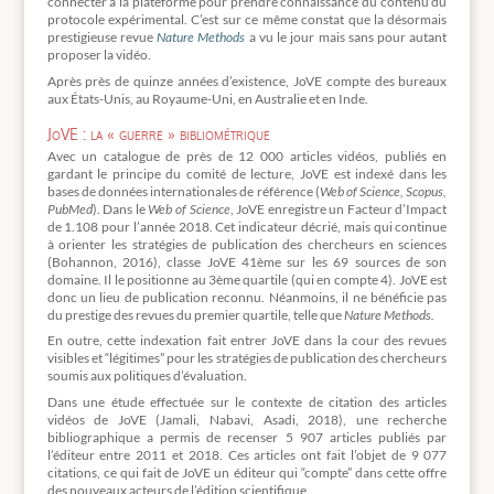
connecter à la plateforme pour prendre connaissance du contenu du
protocole expérimental. C’est sur ce même constat que la désormais
prestigieuse revue
Nature Methods
a vu le jour mais sans pour autant
proposer la vidéo.
Après près de quinze années d’existence, JoVE compte des bureaux
aux États-Unis, au Royaume-Uni, en Australie et en Inde.
JoVE : la « guerre » bibliométrique
Avec un catalogue de près de 12 000 articles vidéos, publiés en
gardant le principe du comité de lecture, JoVE est indexé dans les
bases de données internationales de référence (
Web of Science, Scopus,
PubMed
). Dans le
Web of Science
, JoVE enregistre un Facteur d’Impact
de 1.108 pour l’année 2018. Cet indicateur décrié, mais qui continue
à orienter les stratégies de publication des chercheurs en sciences
(Bohannon, 2016), classe JoVE 41ème sur les 69 sources de son
domaine. Il le positionne au 3ème quartile (qui en compte 4). JoVE est
donc un lieu de publication reconnu. Néanmoins, il ne bénéficie pas
du prestige des revues du premier quartile, telle que
Nature Methods.
En outre, cette indexation fait entrer JoVE dans la cour des revues
visibles et “légitimes” pour les stratégies de publication des chercheurs
soumis aux politiques d’évaluation.
Dans une étude effectuée sur le contexte de citation des articles
vidéos de JoVE (Jamali, Nabavi, Asadi, 2018), une recherche
bibliographique a permis de recenser 5 907 articles publiés par
l’éditeur entre 2011 et 2018. Ces articles ont fait l’objet de 9 077
citations, ce qui fait de JoVE un éditeur qui “compte” dans cette offre
des nouveaux acteurs de l’édition scientifique.