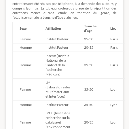
entretiens ont été réalisés par téléphone, à la demande des auteurs, y
compris lyonnais. Le tableau ci-dessous présente la répartition des
entretiens menés durant l’étude, en fonction du genre, de
l’établissement de la tranche d’âge et du lieu.
Tranche
Sexe
Affiliation
Lieu
d’âge
Femme
Institut Pasteur
35-50
Paris
Homme
Institut Pasteur
20-35
Paris
Inserm (Institut
National de la
Homme
Santé et de la
35-50
Paris
Recherche
Médicale)
LMI
(Laboratoire des
Femme
35-50
Lyon
Multimatériaux
et Interfaces)
Homme
Institut Pasteur
35-50
Lyon
IRCE (Institut de
recherche sur la
Femme
catalyse et
20-35
Lyon
l’environnement