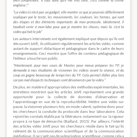
bien comprendre. Il faut donc qu’il me voit faire, c’est comme la crème
anglaise !”
“La vidéo ici n’est pas un gadget, elle montre ce que je pourrais difficilement
expliquer par le texte, les mouvements, les couleurs, les formes, qui sont
des étapes et des éléments importants de mon protocole. Idéalement, il
faudrait venir à mon labo pour que je montre les choses, mais là, c’est la
vidéo qui fait le job”
Les auteurs interviewés ont également expliqué que depuis qu’ils ont
découvert JoVE, ils utilisaient régulièrement les articles vidéo, comme
autant de support didactique et pédagogique dans le cadre de leurs
enseignements. Ceci montre que l’offre de contenu pédagogique de
l’éditeur a touché son public.
“Maintenant, pour mes cours de Master, pour mieux préparer les TP, je
demande à mes étudiants de visionner les vidéos avant la séance, et du
coup on gagne beaucoup de temps lors du TP. Cela permet d’aller plus loin
car pas mal d’aspects techniques sont désamorcés par la vidéo.”
De plus, en matière d’appropriation des méthodes expérimentales, les
entretiens montrent que les articles JoVE représentent une grande
opportunité pour la collecte de données d’observation et
l’apprentissage en vue de la reproductibilité. Mettre une vidéo sur
pause, la visionner plusieurs fois, en mode ralenti, optimise donc pour
les chercheurs la conduite du protocole dans leur laboratoire. Cela
rejoint les constats établis par la littérature, notamment sur la rigueur
propre à ce type de démarche (Baillard, 2015). Par ailleurs, l’intérêt
des articles vidéo JoVE pour les chercheurs réside dans le fait qu’ils
relèvent de la communication scientifique
et
de la communication
médiatique. Il ne s’agit pas de vulgarisation scientifique, comme cela a