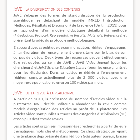
JoVE : la diversification des contenus
JoVE s’éloigne des formes de standardisation de la production
scientifique, se détachant du modèle IMRED (Introduction,
Méthodes, Résultats et Discussion) de la science (Bertin, 2013) pour
se rapprocher d’un modèle didactique détaillant la méthode
(
Introduction, Protocol, Representative Results, Materials, References
) et
présentant la vidéo du protocole méthodologique.
En accord avec sa politique de communication, l’éditeur s’engage ainsi
à l’amélioration de l’enseignement universitaire par le biais de son
corpus de vidéos. Deux types de ressources peuvent effectivement
être retrouvées au sein de JoVE :
JoVE Video Journal
(pour les
chercheurs) et
JoVE Science Education Library
(pour les enseignants et
pour les étudiants). Dans sa catégorie dédiée à l’enseignement,
l’éditeur compte actuellement plus de 2 000 vidéos, avec une
moyenne de publication d’environ 100 vidéos par mois.
JoVE : de la revue à la plateforme
A partir de 2013, la croissance du nombre d’articles vidéo sur la
plateforme JoVE décide l’éditeur à abandonner la revue comme
modèle d’organisation des articles au profit de la plateforme. Ces
articles vidéo sont publiés à travers des catégories disciplinaires (13)
et non plus des titres de revues.
Les articles sont organisés, moissonnés et recherchés à partir de leurs
thématiques, mots clés et métadonnées. Ce choix stratégique rejoint
une tendance déjà présente dans l’édition
Gold
auteur payeur, lancée