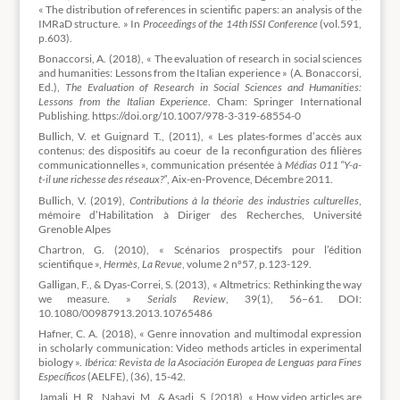
« The distribution of references in scientific papers: an analysis of the
IMRaD structure. » In
Proceedings of the 14th ISSI Conference
(vol.591,
p.603).
Bonaccorsi, A. (2018), « The evaluation of research in social sciences
and humanities: Lessons from the Italian experience » (A. Bonaccorsi,
Ed.),
The Evaluation of Research in Social Sciences and Humanities:
Lessons from the Italian Experience
. Cham: Springer International
Publishing. https://doi.org/10.1007/978-3-319-68554-0
Bullich, V. et Guignard T., (2011), « Les plates-formes d’accès aux
contenus: des dispositifs au coeur de la reconfiguration des filières
communicationnelles », communication présentée à
Médias 011 “Y-a-
t-il une richesse des réseaux?”
, Aix-en-Provence, Décembre 2011.
Bullich, V. (2019),
Contributions à la théorie des industries culturelles
,
mémoire d’Habilitation à Diriger des Recherches, Université
Grenoble Alpes
Chartron, G. (2010), « Scénarios prospectifs pour l’édition
scientifique »,
Hermès, La Revue
, volume 2 n°57, p.123-129.
Galligan, F., & Dyas-Correi, S. (2013), « Altmetrics: Rethinking the way
we measure. »
Serials Review
, 39(1), 56–61. DOI:
10.1080/00987913.2013.10765486
Hafner, C. A. (2018), « Genre innovation and multimodal expression
in scholarly communication: Video methods articles in experimental
biology ».
Ibérica: Revista de la Asociación Europea de Lenguas para Fines
Específicos
(AELFE), (36), 15-42.
Jamali, H. R., Nabavi, M., & Asadi, S. (2018), « How video articles are