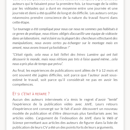
auteurs qui le faisaient pour la première fois. Le tournage de la vidéo
par les vidéastes qui a duré en moyenne entre une journée et une
journée et demi a été qualifié de long et de difficile. Les auteurs ont pu
néanmoins prendre conscience de la nature du travail fourni dans
cette étape.
“Le tournage a été compliqué pour nous car nous ne sommes pas habitués à
ce genre de pratique, nous étions obligés d’accueillir une équipe de vidéaste
dans un laboratoire, mal éclairé ou la plupart des chercheurs effectuent des
manipulations, nous avons certes pu échanger sur le montage mais en
amont, nous avons trouvé ça fastidieux !”
“C’était rigolo, cela nous a fait l’effet des frères Lumière qui ont fait
découvrir le monde, mais nous n’étions pas très à l’aise quand même…cela
nous a pris plus de temps que prévu”.
Au final, les expériences de publications sont allées de 9 à 12 mois et
ont souvent été jugées difficiles, soit parce que l’auteur avait sous-
estimé le travail, soit parce qu’il considérait ne pas en avoir les
compétences.
Et si c’était à refaire ?
Aucun des auteurs interviewés n’a émis le regret d’avoir “tenté”
l’expérience de la publication vidéo avec JoVE. Leurs retours
d’expérience ont convergé sur le fait d’avoir découvert un nouveau
modèle de publication et d’être désormais plus familiarisés avec les
articles vidéo. L’argument de l’indexation de JoVE dans le
Web of
Science
permettant aux articles des auteurs de figurer dans la liste de
publication de leurs CV a été un des points forts de leurs arguments.