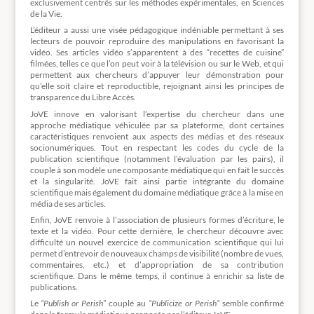
exclusivement centrés sur les méthodes expérimentales, en Sciences
de la Vie.
L’éditeur a aussi une visée pédagogique indéniable permettant à ses
lecteurs de pouvoir reproduire des manipulations en favorisant la
vidéo. Ses articles vidéo s’apparentent à des “recettes de cuisine”
filmées, telles ce que l’on peut voir à la télévision ou sur le Web, et qui
permettent aux chercheurs d’appuyer leur démonstration pour
qu’elle soit claire et reproductible, rejoignant ainsi les principes de
transparence du Libre Accès.
JoVE innove en valorisant l’expertise du chercheur dans une
approche médiatique véhiculée par sa plateforme, dont certaines
caractéristiques renvoient aux aspects des médias et des réseaux
socionumériques. Tout en respectant les codes du cycle de la
publication scientifique (notamment l’évaluation par les pairs), il
couple à son modèle une composante médiatique qui en fait le succès
et la singularité. JoVE fait ainsi partie intégrante du domaine
scientifique mais également du domaine médiatique grâce à la mise en
média de ses articles.
Enfin, JoVE renvoie à l’association de plusieurs formes d’écriture, le
texte et la vidéo. Pour cette dernière, le chercheur découvre avec
difficulté un nouvel exercice de communication scientifique qui lui
permet d’entrevoir de nouveaux champs de visibilité (nombre de vues,
commentaires, etc.) et d’appropriation de sa contribution
scientifique. Dans le même temps, il continue à enrichir sa liste de
publications.
Le
“Publish or Perish”
couplé au
“Publicize or Perish”
semble confirmé