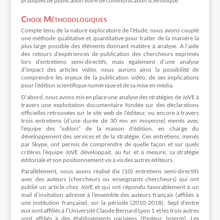
pratiques de publication voire de communication scientifique.
Choix Méthodologiques
Compte tenu de la nature exploratoire de l’étude, nous avons couplé
une méthode qualitative et quantitative pour traiter de la manière la
plus large possible des éléments donnant matière à analyse. A l’aide
des retours d’expériences de publication des chercheurs exprimés
lors d’entretiens semi-directifs, mais également d’une analyse
d’impact des articles vidéo, nous aurons ainsi la possibilité de
comprendre les enjeux de la publication vidéo, de ses implications
pour l’édition scientifique numérique et de sa mise en média.
D’abord, nous avons mis en place une analyse des stratégies de JoVE à
travers une exploitation documentaire fondée sur des déclarations
officielles retrouvées sur le site web de l’éditeur, ou encore à travers
trois entretiens (d’une durée de 30 mn en moyenne) menés avec
l’équipe des “
editors
” de la maison d’édition, en charge du
développement des services et de la stratégie. Ces entretiens, menés
par Skype, ont permis de comprendre de quelle façon et sur quels
critères l’équipe JoVE développait, au fur et à mesure, sa stratégie
éditoriale et son positionnement vis à vis des autres éditeurs.
Parallèlement, nous avons réalisé dix (10) entretiens semi-directifs
avec des auteurs (chercheurs ou enseignants chercheurs) qui ont
publié un article chez JoVE et qui ont répondu favorablement à un
mail d’invitation adressé à l’ensemble des auteurs français (affiliés à
une institution française), sur la période (2010-2018). Sept d’entre
eux sont affiliés à l’Université Claude Bernard Lyon 1 et les trois autres
sont affiliés à des établissements parisiens (Pasteur, Inserm). Les