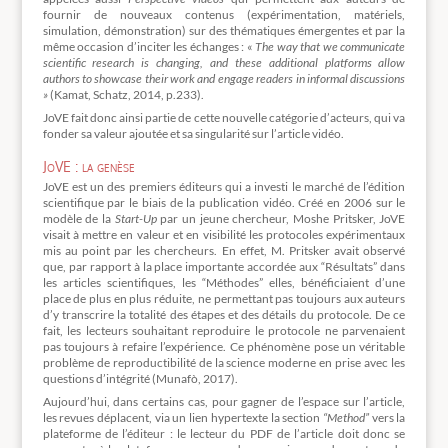
fournir de nouveaux contenus (expérimentation, matériels,
simulation, démonstration) sur des thématiques émergentes et par la
même occasion d’inciter les échanges : «
The way that we communicate
scientific research is changing, and these additional platforms allow
authors to showcase their work and engage readers in informal discussions
»
(Kamat, Schatz, 2014, p.233).
JoVE fait donc ainsi partie de cette nouvelle catégorie d’acteurs, qui va
fonder sa valeur ajoutée et sa singularité sur l’article vidéo.
JoVE : la genèse
JoVE est un des premiers éditeurs qui a investi le marché de l’édition
scientifique par le biais de la publication vidéo. Créé en 2006 sur le
modèle de la
Start-Up
par un jeune chercheur, Moshe Pritsker, JoVE
visait à mettre en valeur et en visibilité les protocoles expérimentaux
mis au point par les chercheurs. En effet, M. Pritsker avait observé
que, par rapport à la place importante accordée aux “Résultats” dans
les articles scientifiques, les “Méthodes” elles, bénéficiaient d’une
place de plus en plus réduite, ne permettant pas toujours aux auteurs
d’y transcrire la totalité des étapes et des détails du protocole. De ce
fait, les lecteurs souhaitant reproduire le protocole ne parvenaient
pas toujours à refaire l’expérience. Ce phénomène pose un véritable
problème de reproductibilité de la science moderne en prise avec les
questions d’intégrité (Munafò, 2017).
Aujourd’hui, dans certains cas, pour gagner de l’espace sur l’article,
les revues déplacent, via un lien hypertexte la section
“Method”
vers la
plateforme de l’éditeur : le lecteur du PDF de l’article doit donc se