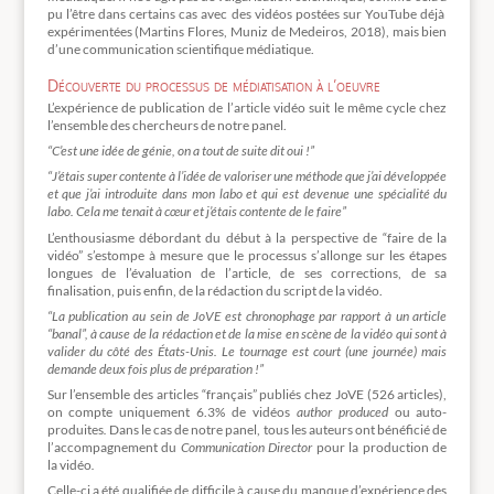
pu l’être dans certains cas avec des vidéos postées sur YouTube déjà
expérimentées (Martins Flores, Muniz de Medeiros, 2018), mais bien
d’une communication scientifique médiatique.
Découverte du processus de médiatisation à l’oeuvre
L’expérience de publication de l’article vidéo suit le même cycle chez
l’ensemble des chercheurs de notre panel.
“C’est une idée de génie, on a tout de suite dit oui !”
“J’étais super contente à l’idée de valoriser une méthode que j’ai développée
et que j’ai introduite dans mon labo et qui est devenue une spécialité du
labo. Cela me tenait à cœur et j’étais contente de le faire”
L’enthousiasme débordant du début à la perspective de “faire de la
vidéo” s’estompe à mesure que le processus s’allonge sur les étapes
longues de l’évaluation de l’article, de ses corrections, de sa
finalisation, puis enfin, de la rédaction du script de la vidéo.
“La publication au sein de JoVE est chronophage par rapport à un article
“banal”, à cause de la rédaction et de la mise en scène de la vidéo qui sont à
valider du côté des États-Unis. Le tournage est court (une journée) mais
demande deux fois plus de préparation !”
Sur l’ensemble des articles “français” publiés chez JoVE (526 articles),
on compte uniquement 6.3% de vidéos
author produced
ou auto-
produites
.
Dans le cas de notre panel, tous les auteurs ont bénéficié de
l’accompagnement du
Communication Director
pour la production de
la vidéo
.
Celle-ci a été qualifiée de difficile à cause du manque d’expérience des