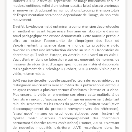
Robert (2013), le texte qui représente une image fixe construite sur le
mode scientifique, reflet d’un lecteur passif, a laissé place à une image
en mouvement traduisant les manipulations. La compréhension totale
de l’expérimentation serait donc dépendante de l’image, du son et du
mouvement.
En effet, la vidéo permet d’optimiser la compréhension des protocoles
en mettant en avant l’expérience humaine en laboratoire dans un
souci pédagogique et d’exposé démonstratif. Cette nouvelle pratique
offre au lecteur l’opportunité de s’imprégner des lieux où
s’expérimentent la science dans le monde. La procédure vidéo
favorise en effet une introduction directe au sein du laboratoire du
chercheur, qu’il soit en Europe, en Amérique du Nord ou en Asie. Il
s’agit d’entrer dans ce laboratoire qui est empreint, de normes, de
mesures de sécurité et d’usages spécifiques au matériel disponible,
mais également de « bricolage » (Robert, 2013) rendu visible par la
vidéo, mise en média.
JoVE représente cette nouvelle vague d’éditeurs de revues vidéo qui se
distingue en valorisant la mise en média de la publication scientifique
en ayant recours à plusieurs formes d’écritures : le texte et la vidéo.
Plus encore, la vidéo en elle-même corrobore cette multiplicité de
formats en mixant : “
moving mode
” (image en mouvement détaillant
minutieusement toutes les étapes du protocole), “
written mode
” (texte
d’accompagnement du protocole renvoyant vers des références),
“
visual mode
” (images ou graphiques statiques pour illustrer), et
“
spoken mode
” (discours d’accompagnement des chercheurs
permettant d’aborder toutes les situations) (Hafner, 2018). En offrant
de nouvelles modalités d’écriture, JoVE reconfigure donc les