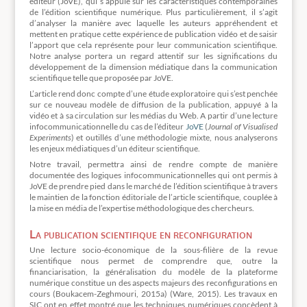
éditeur (JoVE), qui s’appuie sur les caractéristiques contemporaines
de l’édition scientifique numérique. Plus particulièrement, il s’agit
d’analyser la manière avec laquelle les auteurs appréhendent et
mettent en pratique cette expérience de publication vidéo et de saisir
l’apport que cela représente pour leur communication scientifique.
Notre analyse portera un regard attentif sur les significations du
développement de la dimension médiatique dans la communication
scientifique telle que proposée par JoVE.
L’article rend donc compte d’une étude exploratoire qui s’est penchée
sur ce nouveau modèle de diffusion de la publication, appuyé à la
vidéo et à sa circulation sur les médias du Web. A partir d’une lecture
infocommunicationnelle du cas de l’éditeur
JoVE
(
Journal of Visualised
Experiments
) et outillés d’une méthodologie mixte, nous analyserons
les enjeux médiatiques d’un éditeur scientifique.
Notre travail, permettra ainsi de rendre compte de manière
documentée des logiques infocommunicationnelles qui ont permis à
JoVE de prendre pied dans le marché de l’édition scientifique à travers
le maintien de la fonction éditoriale de l’article scientifique, couplée à
la mise en média de l’expertise méthodologique des chercheurs.
La publication scientifique en reconfiguration
Une lecture socio-économique de la sous-filière de la revue
scientifique nous permet de comprendre que, outre la
financiarisation, la généralisation du modèle de la plateforme
numérique constitue un des aspects majeurs des reconfigurations en
cours (Boukacem-Zeghmouri, 2015a) (Ware, 2015). Les travaux en
SIC ont en effet montré que les techniques numériques concèdent à