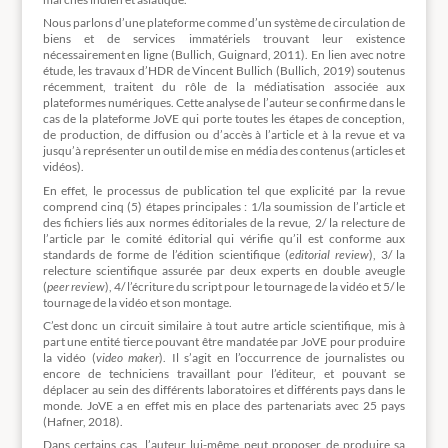
Nous parlons d’une plateforme comme d’un système de circulation de
biens et de services immatériels trouvant leur existence
nécessairement en ligne (Bullich, Guignard, 2011). En lien avec notre
étude, les travaux d’HDR de Vincent Bullich (Bullich, 2019) soutenus
récemment, traitent du rôle de la médiatisation associée aux
plateformes numériques. Cette analyse de l’auteur se confirme dans le
cas de la plateforme JoVE qui porte toutes les étapes de conception,
de production, de diffusion ou d’accès à l’article et à la revue et va
jusqu’à représenter un outil de mise en média des contenus (articles et
vidéos).
En effet, le processus de publication tel que explicité par la revue
comprend cinq (5) étapes principales : 1/la soumission de l’article et
des fichiers liés aux normes éditoriales de la revue, 2/ la relecture de
l’article par le comité éditorial qui vérifie qu’il est conforme aux
standards de forme de l’édition scientifique (
editorial review
), 3/ la
relecture scientifique assurée par deux experts en double aveugle
(
peer review
), 4/ l’écriture du script pour le tournage de la vidéo et 5/ le
tournage de la vidéo et son montage.
C’est donc un circuit similaire à tout autre article scientifique, mis à
part une entité tierce pouvant être mandatée par JoVE pour produire
la vidéo (
video maker
). Il s’agit en l’occurrence de journalistes ou
encore de techniciens travaillant pour l’éditeur, et pouvant se
déplacer au sein des différents laboratoires et différents pays dans le
monde. JoVE a en effet mis en place des partenariats avec 25 pays
(Hafner, 2018).
Dans certains cas, l’auteur lui-même peut proposer de produire sa