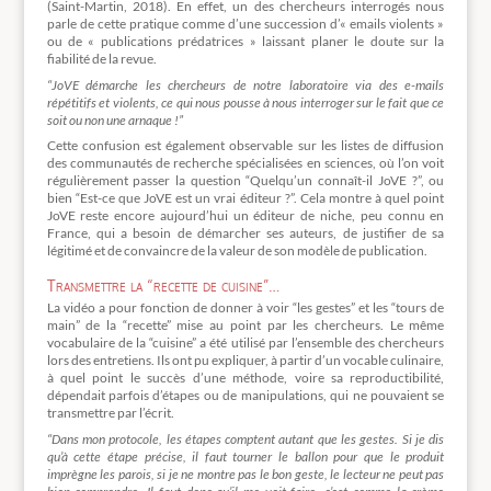
(Saint-Martin, 2018). En effet, un des chercheurs interrogés nous
parle de cette pratique comme d’une succession d’« emails violents »
ou de « publications prédatrices » laissant planer le doute sur la
fiabilité de la revue.
“JoVE démarche les chercheurs de notre laboratoire via des e-mails
répétitifs et violents, ce qui nous pousse à nous interroger sur le fait que ce
soit ou non une arnaque !”
Cette confusion est également observable sur les listes de diffusion
des communautés de recherche spécialisées en sciences, où l’on voit
régulièrement passer la question “Quelqu’un connaît-il JoVE ?”, ou
bien “Est-ce que JoVE est un vrai éditeur ?”. Cela montre à quel point
JoVE reste encore aujourd’hui un éditeur de niche, peu connu en
France, qui a besoin de démarcher ses auteurs, de justifier de sa
légitimé et de convaincre de la valeur de son modèle de publication.
Transmettre la “recette de cuisine”…
La vidéo a pour fonction de donner à voir “les gestes” et les “tours de
main” de la “recette” mise au point par les chercheurs. Le même
vocabulaire de la “cuisine” a été utilisé par l’ensemble des chercheurs
lors des entretiens. Ils ont pu expliquer, à partir d’un vocable culinaire,
à quel point le succès d’une méthode, voire sa reproductibilité,
dépendait parfois d’étapes ou de manipulations, qui ne pouvaient se
transmettre par l’écrit.
“Dans mon protocole, les étapes comptent autant que les gestes. Si je dis
qu’à cette étape précise, il faut tourner le ballon pour que le produit
imprègne les parois, si je ne montre pas le bon geste, le lecteur ne peut pas