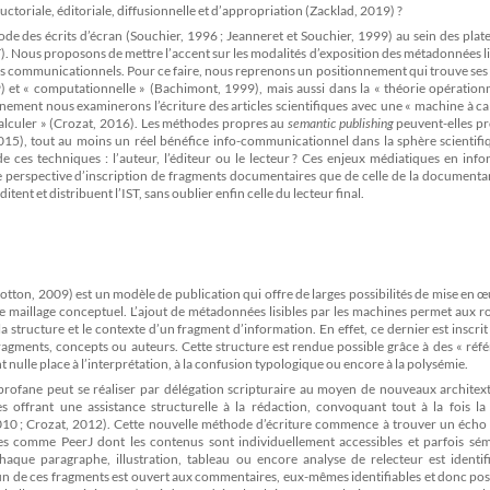
toriale, éditoriale, diffusionnelle et d’appropriation (Zacklad, 2019) ?
ode des écrits d’écran (Souchier, 1996 ; Jeanneret et Souchier, 1999) au sein des pla
ST). Nous proposons de mettre l’accent sur les modalités d’exposition des métadonnées l
ages communicationnels. Pour ce faire, nous reprenons un positionnement qui trouve ses
) et « computationnelle » (Bachimont, 1999), mais aussi dans la « théorie opération
nnement nous examinerons l’écriture des articles scientifiques avec une « machine à ca
calculer » (Crozat, 2016). Les méthodes propres au
semantic publishing
peuvent-elles pr
015), tout au moins un réel bénéfice info-communicationnel dans la sphère scientifi
de ces techniques : l’auteur, l’éditeur ou le lecteur ? Ces enjeux médiatiques en inf
e perspective d’inscription de fragments documentaires que de celle de la documenta
tent et distribuent l’IST, sans oublier enfin celle du lecteur final.
Shotton, 2009) est un modèle de publication qui offre de larges possibilités de mise en 
 maillage conceptuel. L’ajout de métadonnées lisibles par les machines permet aux r
a structure et le contexte d’un fragment d’information. En effet, ce dernier est inscrit
gments, concepts ou auteurs. Cette structure est rendue possible grâce à des « réfé
nulle place à l’interprétation, à la confusion typologique ou encore à la polysémie.
rofane peut se réaliser par délégation scripturaire au moyen de nouveaux architext
s offrant une assistance structurelle à la rédaction, convoquant tout à la fois la 
 2010 ; Crozat, 2012). Cette nouvelle méthode d’écriture commence à trouver un écho
s comme PeerJ dont les contenus sont individuellement accessibles et parfois sém
que paragraphe, illustration, tableau ou encore analyse de relecteur est identifi
n de ces fragments est ouvert aux commentaires, eux-mêmes identifiables et donc pos