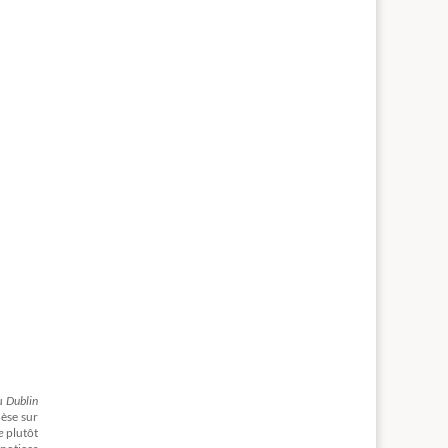
du
Dublin
hèse sur
e
plutôt