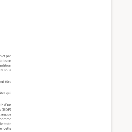
n et par
ables en
ondition
its sous
ent être
ités qui
ein d’un
k
(RDF)
 langage
i comme
de texte
e, cette