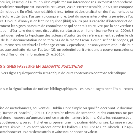
ticulier, il faut que l’auteur puisse expliciter son inférence dans un format compréhens
le code informatique est une écriture (Goyet, 2017 ; Herrenschmidt, 2007), ses compos
sémiotique ». En effet, les modalités d’inscription et de signalisation des fragments au s
ne lecture attentive, l’usager va comprendre, tout du moins interpréter la pensée de l’a
ces. Un outil d’analyse en lecture équipée (ibid) n’aura pas la capacité d’inférence et d
iennent les signes passeurs de connaissance qui sont mis en œuvre par la conversion
ion d’écriture des divers dispositifs scripturaires en ligne (Jeanne-Perrier, 2006). 
ntiques, selon la typologie des acteurs d’autorités de référencement et selon le ch
t de leur documentation ne se fera pas de la même façon. Pour clarifier le propos, p
au même résultat visuel à l’affichage-écran. Cependant, une analyse sémiotique de leu
nces que souhaite réaliser l’auteur (2), un potentiel parti pris dans la gouvernance des 
de diffusion de l’information (Sire, 2018).
s signes passeurs en
semantic publishing
divers signes qui exposent la sémantique de leurs contenus en contexte scientifique.
 sur la signalisation de notices bibliographiques. Les cas d’usages sont liés au repér
lisé de métadonnées, souvent du Dublin Core simple ou qualifié décrivant le docume
3 ; Turner et Brackbill, 2011). Ce premier niveau de sémantique des contenus ne pe
donc n’expose qu’une seule notice, mais de manière très fine. Cette technique est util
ypothèses.org ou sur Hal et en proposer une indexation éditorialisée. La mise en œu
rès simple : elles sont placées entre les balises HTML <head> et </head>. Chaque
métadonnée et un deuxième attribut
value
pour donner sa valeur.