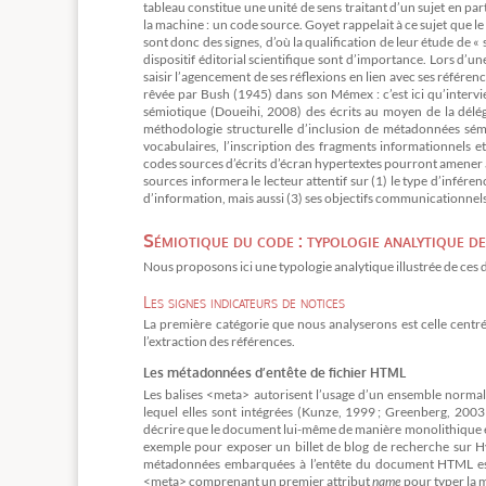
tableau constitue une unité de sens traitant d’un sujet en par
la machine : un code source. Goyet rappelait à ce sujet que 
sont donc des signes, d’où la qualification de leur étude de « 
dispositif éditorial scientifique sont d’importance. Lors d’u
saisir l’agencement de ses réflexions en lien avec ses référen
rêvée par Bush (1945) dans son Mémex : c’est ici qu’interv
sémiotique (Doueihi, 2008) des écrits au moyen de la délégat
méthodologie structurelle d’inclusion de métadonnées séma
vocabulaires, l’inscription des fragments informationnels e
codes sources d’écrits d’écran hypertextes pourront amener 
sources informera le lecteur attentif sur (1) le type d’infére
d’information, mais aussi (3) ses objectifs communicationnels 
Sémiotique du code : typologie analytique de
Nous proposons ici une typologie analytique illustrée de ces 
Les signes indicateurs de notices
La première catégorie que nous analyserons est celle centrée
l’extraction des références.
Les métadonnées d’entête de fichier HTML
Les balises <meta> autorisent l’usage d’un ensemble norma
lequel elles sont intégrées (Kunze, 1999 ; Greenberg, 200
décrire que le document lui-même de manière monolithique et 
exemple pour exposer un billet de blog de recherche sur H
métadonnées embarquées à l’entête du document HTML est t
<meta> comprenant un premier attribut
name
pour typer la 