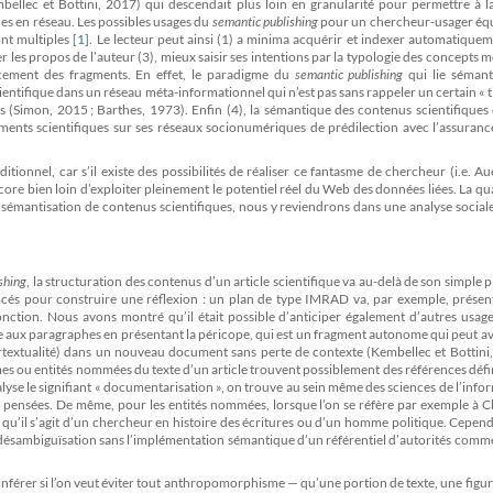
lec et Bottini, 2017) qui descendait plus loin en granularité pour permettre à la 
ques en réseau. Les possibles usages du
semantic publishing
pour un chercheur-usager équ
ont multiples
[1]
. Le lecteur peut ainsi (1) a minima acquérir et indexer automatique
 les propos de l’auteur (3), mieux saisir ses intentions par la typologie des concepts m
cement des fragments. En effet, le paradigme du
semantic publishing
qui lie sémant
ntifique dans un réseau méta-informationnel qui n’est pas sans rappeler un certain « t
s (Simon, 2015 ; Barthes, 1973). Enfin (4), la sémantique des contenus scientifiques 
uments scientifiques sur ses réseaux socionumériques de prédilection avec l’assuran
ionnel, car s’il existe des possibilités de réaliser ce fantasme de chercheur (i.e. Aue
encore bien loin d’exploiter pleinement le potentiel réel du Web des données liées. La q
e sémantisation de contenus scientifiques, nous y reviendrons dans une analyse social
shing
, la structuration des contenus d’un article scientifique va au-delà de son simple p
cés pour construire une réflexion : un plan de type IMRAD va, par exemple, présen
fonction. Nous avons montré qu’il était possible d’anticiper également d’autres usag
 aux paragraphes en présentant la péricope, qui est un fragment autonome qui peut a
ertextualité) dans un nouveau document sans perte de contexte (Kembellec et Bottini
mes ou entités nommées du texte d’un article trouvent possiblement des références défi
nalyse le signifiant « documentarisation », on trouve au sein même des sciences de l’info
de pensées. De même, pour les entités nommées, lorsque l’on se réfère par exemple à C
le qu’il s’agit d’un chercheur en histoire des écritures ou d’un homme politique. Cepen
e désambiguïsation sans l’implémentation sémantique d’un référentiel d’autorités comme
nférer si l’on veut éviter tout anthropomorphisme — qu’une portion de texte, une figu