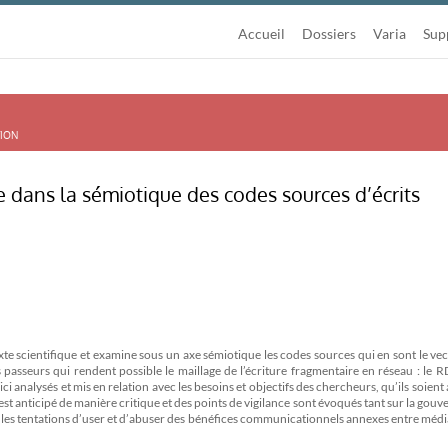
Accueil
Dossiers
Varia
Sup
tion
 dans la sémiotique des codes sources d’écrits
te scientifique et examine sous un axe sémiotique les codes sources qui en sont le ve
 passeurs qui rendent possible le maillage de l’écriture fragmentaire en réseau : le R
 analysés et mis en relation avec les besoins et objectifs des chercheurs, qu’ils soient
 est anticipé de manière critique et des points de vigilance sont évoqués tant sur la gou
 les tentations d’user et d’abuser des bénéfices communicationnels annexes entre médi