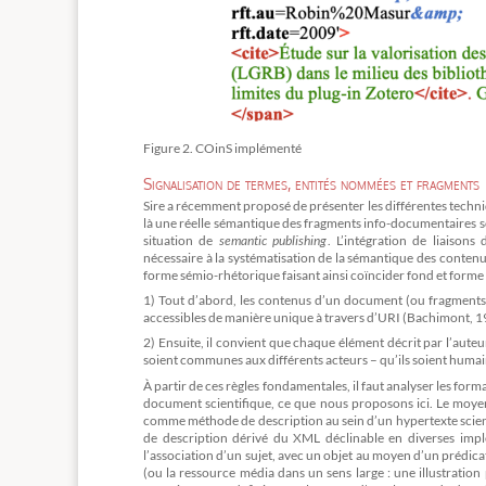
Figure 2. COinS implémenté
Signalisation de termes, entités nommées et fragments
Sire a récemment proposé de présenter les différentes techniq
là une réelle sémantique des fragments info-documentaires s
situation de
semantic publishing
. L’intégration de liaisons
nécessaire à la systématisation de la sémantique des contenu
forme sémio-rhétorique faisant ainsi coïncider fond et forme
1) Tout d’abord, les contenus d’un document (ou fragments)
accessibles de manière unique à travers d’URI (Bachimont, 199
2) Ensuite, il convient que chaque élément décrit par l’auteu
soient communes aux différents acteurs – qu’ils soient huma
À partir de ces règles fondamentales, il faut analyser les form
document scientifique, ce que nous proposons ici. Le moyen
comme méthode de description au sein d’un hypertexte scient
de description dérivé du XML déclinable en diverses imp
l’association d’un sujet, avec un objet au moyen d’un prédica
(ou la ressource média dans un sens large : une illustration