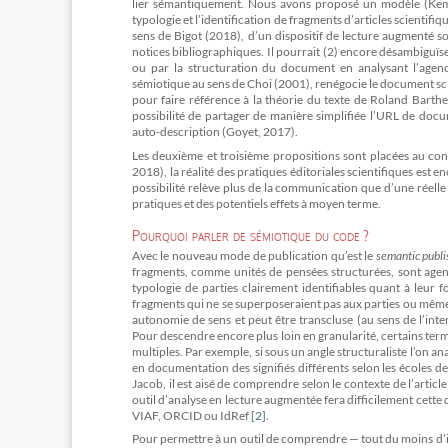
lier sémantiquement. Nous avons proposé un modèle (Kembel
typologie et l’identification de fragments d’articles scientifi
sens de Bigot (2018), d’un dispositif de lecture augmenté s
notices bibliographiques. Il pourrait (2) encore désambiguïser
ou par la structuration du document en analysant l’agen
sémiotique au sens de Choi (2001), renégocie le document scie
pour faire référence à la théorie du texte de Roland Barthe
possibilité de partager de manière simplifiée l’URL de doc
auto-description (Goyet, 2017).
Les deuxième et troisième propositions sont placées au condit
2018), la réalité des pratiques éditoriales scientifiques est 
possibilité relève plus de la communication que d’une réell
pratiques et des potentiels effets à moyen terme.
Pourquoi parler de sémiotique du code ?
Avec le nouveau mode de publication qu’est le
semantic publi
fragments, comme unités de pensées structurées, sont agen
typologie de parties clairement identifiables quant à leur 
fragments qui ne se superposeraient pas aux parties ou même
autonomie de sens et peut être transcluse (au sens de l’int
Pour descendre encore plus loin en granularité, certains ter
multiples. Par exemple, si sous un angle structuraliste l’on a
en documentation des signifiés différents selon les écoles 
Jacob, il est aisé de comprendre selon le contexte de l’artic
outil d’analyse en lecture augmentée fera difficilement cett
VIAF, ORCID ou IdRef
[2]
.
Pour permettre à un outil de comprendre — tout du moins d’i