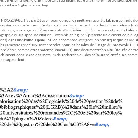
es de visibilité sont d’une importance au moins égale à la simple mise à disposition de
 vocabulaire
Highwire Press Tags
.
 NISO Z39-88. Il va plutôt avoir pour objectif de mettre en avant la bibliographie du 
onnées, comme leur nom l’indique, s’inscrit uniquement dans des balises «
inline
» (c.-à
 de sens, son usage est lié au contexte d’utilisation. Ici, l’encadrement par les balise
graphie ou un appel de citation. L’exemple en figure 2 présente un élément de biblio
 sens) dans une balise <span>. Si l’on décompose
les signes
, on remarque que les varia
les caractères spéciaux sont encodés pour les besoins de l’usage du protocole HTTP
onsidérer comme étant potentiellement : (a) une documentation altruiste afin de faci
ablement dans le cas des moteurs de recherche ou des éditeurs scientifiques comm
r-usager-client.