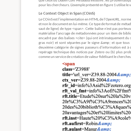
que ceux du
Dublin Core Metadata Initiative
, les problématiqu
pour les chercheurs. L’exemple présenté en figure 1 utilise le
Le Context Object in Span (COinS)
Le COinS est l’implémentation en HTML de l’
OpenURL
, norme
et non le document en lui-même. Ce type de format de métad
saut de ligne) de type <span>. Cette balise n’est pas porteuse
matérialise l’ancrage de métadonnées pour un item de biblio
encadré par des balises <cite> (qui ont intrinsèquement du
gras noir) et sont séparées par le signe
&amp ;
et que tous 
deuxième catégorie de signes passeurs d’information est à c
repérage technique des notices par
Zotero
ou (b) plus prob
comme un service de création de valeur fidélisant le chercheu