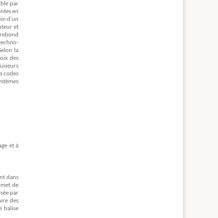
ible par
antes en
ein d’un
uteur et
e rebond
 techno-
Selon la
oix des
lusieurs
rs codes
systèmes
age et à
nt dans
rmet de
isée par
vre des
 balise