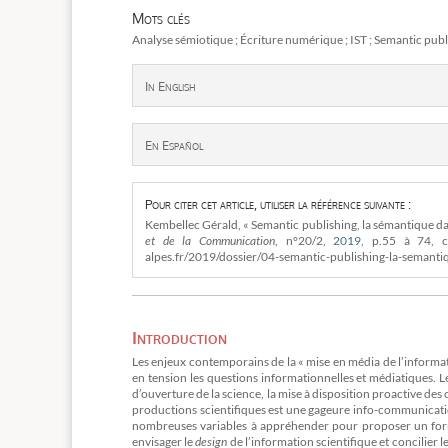
Mots clés
Analyse sémiotique ; Écriture numérique ; IST ; Semantic publ
In English
En Español
Pour citer cet article, utiliser la référence suivante :
Kembellec Gérald, « Semantic publishing, la sémantique dan
et de la Communication
, n°20/2,
2019
, p.55 à 74, c
alpes.fr/2019/dossier/04-semantic-publishing-la-semanti
Introduction
Les enjeux contemporains de la « mise en média de l’informat
en tension les questions informationnelles et médiatiques. L
d’ouverture de la science, la mise à disposition proactive de
productions scientifiques est une gageure info-communicationn
nombreuses variables à appréhender pour proposer un forma
envisager le
design
de l’information scientifique et concilier l