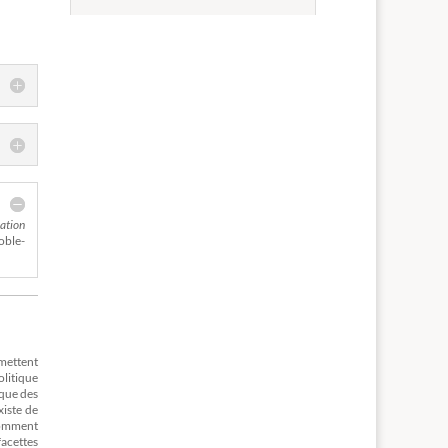
mation
oble-
 mettent
olitique
ique des
xiste de
Comment
facettes