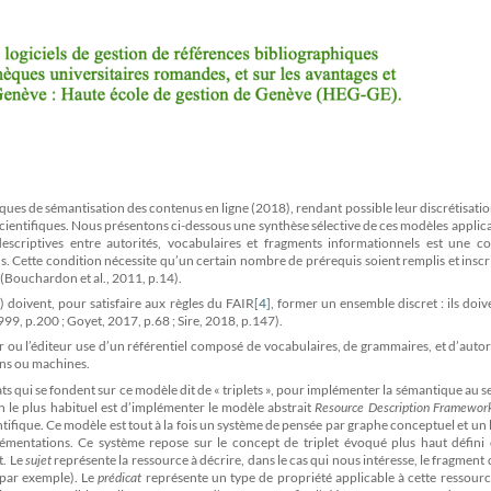
ues de sémantisation des contenus en ligne (2018), rendant possible leur discrétisatio
cientifiques. Nous présentons ci-dessous une synthèse sélective de ces modèles applic
 descriptives entre autorités, vocabulaires et fragments informationnels est une c
s. Cette condition nécessite qu’un certain nombre de prérequis soient remplis et inscr
 (Bouchardon et al., 2011, p.14).
 doivent, pour satisfaire aux règles du FAIR
[4]
, former un ensemble discret : ils doiv
9, p.200 ; Goyet, 2017, p.68 ; Sire, 2018, p.147).
r ou l’éditeur use d’un référentiel composé de vocabulaires, de grammaires, et d’autor
ins ou machines.
ats qui se fondent sur ce modèle dit de « triplets », pour implémenter la sémantique au s
 le plus habituel est d’implémenter le modèle abstrait
Resource Description Framewor
ifique. Ce modèle est tout à la fois un système de pensée par graphe conceptuel et un
lémentations. Ce système repose sur le concept de triplet évoqué plus haut défin
t. Le
sujet
représente la ressource à décrire, dans le cas qui nous intéresse, le fragment 
 par exemple). Le
prédicat
représente un type de propriété applicable à cette ressourc