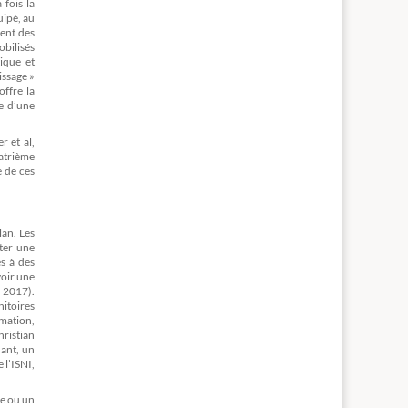
fois la
ipé, au
ment des
obilisés
ique et
issage »
offre la
ce d’une
r et al,
uatrième
e de ces
lan. Les
ter une
es à des
voir une
, 2017).
nitoires
rmation,
hristian
dant, un
 l’ISNI,
re ou un