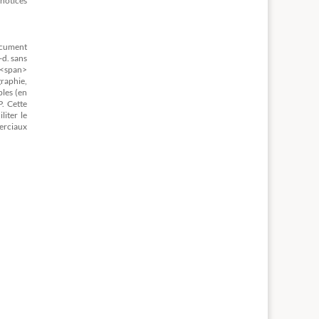
 notices
document
-d. sans
s <span>
graphie,
bles (en
. Cette
liter le
erciaux