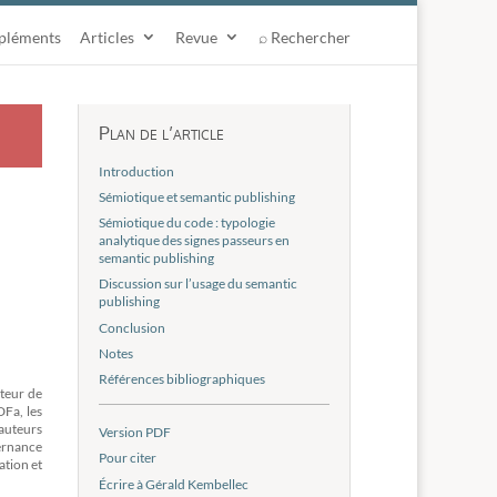
pléments
Articles
Revue
⌕ Rechercher
Plan de l’article
Introduction
Sémiotique et semantic publishing
Sémiotique du code : typologie
analytique des signes passeurs en
semantic publishing
Discussion sur l’usage du semantic
publishing
Conclusion
Notes
Références bibliographiques
cteur de
DFa, les
 auteurs
Version PDF
vernance
Pour citer
ation et
Écrire à Gérald Kembellec