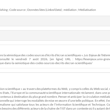
ishing ; Code source ; Données liées (
Linked Data
) ; médiation ; Médiatisation
s la sémiotique des codes sources d’écrits d’écran scientifiques »,
Les Enjeux de l’Infor
onsulté le vendredi 7 août 2026, [en ligne] URL : https://lesenjeux.univ-gren
que-dans-la-semiotique-des-codes-sources-decrits-decran-scientifiques/
ion scientifique » au travers des plateformes du Web, y compris celles du Web social,
es Etats, l’Europe et la communauté scientifique internationale réclament, dans une p
s contenus à destination du plus grand nombre. Penser et anticiper la circulation médiat
elle qui interroge les modalités de mise en œuvre d’une telle politique. En effet, il e
lisme qui satisfasse tous les acteurs de l’Information Scientifique et Technique. 
es besoins des différents acteurs de la chaîne de l’IST dans un contexte où il y autant de 