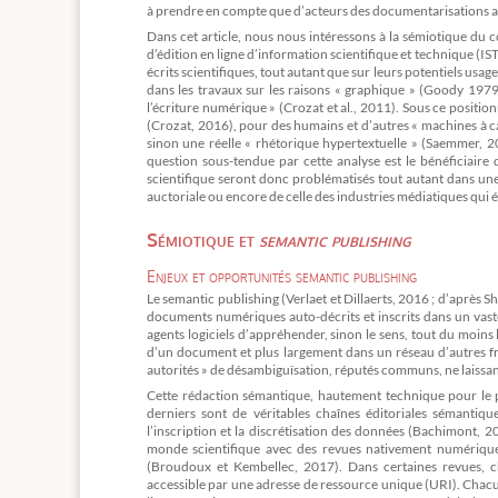
à prendre en compte que d’acteurs des documentarisations auc
Dans cet article, nous nous intéressons à la sémiotique du c
d’édition en ligne d’information scientifique et technique (I
écrits scientifiques, tout autant que sur leurs potentiels us
dans les travaux sur les raisons « graphique » (Goody 1979
l’écriture numérique » (Crozat et al., 2011). Sous ce positio
(Crozat, 2016), pour des humains et d’autres « machines à 
sinon une réelle « rhétorique hypertextuelle » (Saemmer, 2
question sous-tendue par cette analyse est le bénéficiaire 
scientifique seront donc problématisés tout autant dans un
auctoriale ou encore de celle des industries médiatiques qui édi
Sémiotique et
semantic publishing
Enjeux et opportunités semantic publishing
Le semantic publishing (Verlaet et Dillaerts, 2016 ; d’après 
documents numériques auto-décrits et inscrits dans un vaste
agents logiciels d’appréhender, sinon le sens, tout du moins l
d’un document et plus largement dans un réseau d’autres fra
autorités » de désambiguïsation, réputés communs, ne laissant 
Cette rédaction sémantique, hautement technique pour le p
derniers sont de véritables chaînes éditoriales sémantique
l’inscription et la discrétisation des données (Bachimont,
monde scientifique avec des revues nativement numérique
(Broudoux et Kembellec, 2017). Dans certaines revues, cha
accessible par une adresse de ressource unique (URI). Chacu