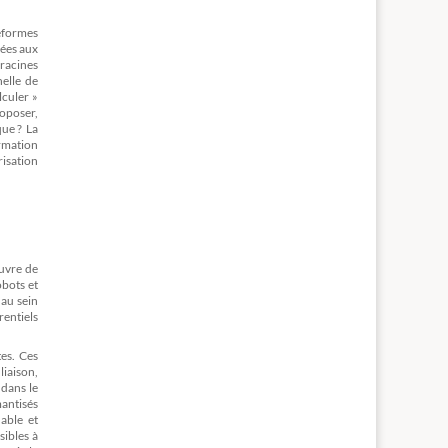
teformes
iées aux
 racines
nelle de
lculer »
oposer,
que ? La
ormation
risation
œuvre de
obots et
 au sein
rentiels
es. Ces
liaison,
 dans le
antisés
able et
sibles à