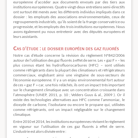
européenne d’accéder aux documents envoyés par des tiers aux
institutions européennes. Quatre-vingt-deux entretiens semi-directifs
ont surtout été menés avec les différents individus impliqués dans ce
dossier : les employés des associations environnementales, ceux de
regroupements industriels, qu’ils soient de la frange conservatrice ou
progressiste, et les employés des trois institutions européennes. Nous
avons également pu nous entretenir avec des députés européens et
leurs assistants.
Cas d’étude : le dossier européen des gaz fluorés
Notre cas d’étude concerne la révision du règlement N°842/2006
autour de l’utilisation des gaz fluorés à effet de serre. Les « gaz F » – les
plus connus étant les hydrofluorocarbures (HFC) – sont utilisés
comme réfrigérants dans la plupart des climatiseurs et réfrigérateurs
commerciaux, englobant ainsi une vingtaine de sous-secteurs de
l’économie européenne. Il y a un enjeu environnemental fort autour
de ces « gaz F » car, une fois relâchés, ils ont un impact très important
sur le changement climatique avec un concentration croissante dans
l’atmosphère (UNEP, 2011, p. 10 ; Velders Guus & al., 2009 ). Or il
existe des technologies alternatives aux HFC comme l’ammoniac, le
dioxyde de carbone, l’isobutane ou encore le propane qui, utilisées
comme réfrigérants, ont un impact négligeable sur le changement
climatique.
Entre 2010 et 2014, les institutions européennes révisent le règlement
en vigueur sur l’utilisation de ces gaz fluorés à effet de serre.
L’industrie est alors divisée entre :