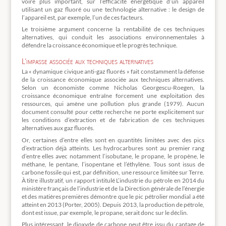
voire plus important, sur l’efficacité énergétique d’un appareil
utilisant un gaz fluoré ou une technologie alternative : le design de
l’appareil est, par exemple, l’un de ces facteurs.
Le troisième argument concerne la rentabilité de ces techniques
alternatives, qui conduit les associations environnementales à
défendre la croissance économique et le progrès technique.
L’impasse associée aux techniques alternatives
La « dynamique civique anti-gaz fluorés » fait constamment la défense
de la croissance économique associée aux techniques alternatives.
Selon un économiste comme Nicholas Georgescu-Roegen, la
croissance économique entraîne forcement une exploitation des
ressources, qui amène une pollution plus grande (1979). Aucun
document consulté pour cette recherche ne porte explicitement sur
les conditions d’extraction et de fabrication de ces techniques
alternatives aux gaz fluorés.
Or, certaines d’entre elles sont en quantités limitées avec des pics
d’extraction déjà atteints. Les hydrocarbures sont au premier rang
d’entre elles avec notamment l’isobutane, le propane, le propène, le
méthane, le pentane, l’isopentane et l’éthylène. Tous sont issus de
carbone fossile qui est, par définition, une ressource limitée sur Terre.
À titre illustratif, un rapport intitulé L’industrie du pétrole en 2014 du
ministère français de l’industrie et de la Direction générale de l’énergie
et des matières premières démontre que le pic pétrolier mondial a été
atteint en 2013 (Porter, 2005). Depuis 2013, la production de pétrole,
dont est issue, par exemple, le propane, serait donc sur le déclin.
Plus intéressant, le dioxyde de carbone peut être issu du captage de