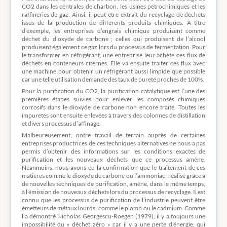
CO2 dans les centrales de charbon, les usines pétrochimiques et les
raffineries de gaz. Ainsi, il peut être extrait du recyclage de déchets
issus de la production de différents produits chimiques. À titre
d’exemple, les entreprises d’engrais chimique produisent comme
déchet du dioxyde de carbone ; celles qui produisent de l’alcool
produisent également ce gaz lors du processus de fermentation. Pour
le transformer en réfrigérant, une entreprise leur achète ces flux de
déchets en conteneurs citernes. Elle va ensuite traiter ces flux avec
une machine pour obtenir un réfrigérant aussi limpide que possible
car une telle utilisation demande des taux de pureté proches de 100%.
Pour la purification du CO2, la purification catalytique est l’une des
premières étapes suivies pour enlever les composés chimiques
corrosifs dans le dioxyde de carbone non encore traité. Toutes les
impuretés sont ensuite enlevées à travers des colonnes de distillation
et divers processus d’affinage.
Malheureusement, notre travail de terrain auprès de certaines
entreprises productrices de ces techniques alternatives ne nous a pas
permis d’obtenir des informations sur les conditions exactes de
purification et les nouveaux déchets que ce processus amène.
Néanmoins, nous avons eu la confirmation que le traitement de ces
matières comme le dioxyde de carbone ou l’ammoniac, réalisé grâce à
de nouvelles techniques de purification, amène, dans le même temps,
à l’émission de nouveaux déchets lors du processus de recyclage. Il est
connu que les processus de purification de l’industrie peuvent être
émetteurs de métaux lourds, comme le plomb ou le cadmium. Comme
l’a démontré Nicholas Georgescu-Roegen (1979), il y a toujours une
impossibilité du « déchet zéro » car il y a une perte d’énergie, qui