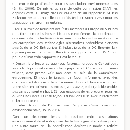
une entrée de prédilection pour les associations environnementales
(Smith, 2008). De même, au sein de cette commission ENVI, les
députés verts, à l’image dans ce cas d’étude du rapporteur M. Bas
Eickhout, restent un « allié » de poids (Kohler-Koch, 1997) pour les
associations environnementales.
Face à la levée de boucliers des États-membres d’Europe du Sud lors
du trilogue entre les trois institutions européennes, la coordination,
comme mode d’activité séparé, est une nouvelle fois lancée. Alors que
les entreprises des technologies alternatives redoublent d’efforts
auprès de la DG Entreprises & Industrie et de la DG Énergie, la «
dynamique civique anti-gaz fluorés » se rapproche de la DG Action
pour le climat et du rapporteur, Bas Eickhout :
« Durant le trilogue, ce que nous faisons… lorsque le Conseil veut
amender la proposition ou certains pays dans le Conseil, ce que nous
faisons, c’est promouvoir nos idées au sein de la Commission
européenne. Et nous le faisons, de façon informelle, avec des
discussions et des rencontres. Par moment, nous le faisons en mettant
la pression, en écrivant des lettres à, vous savez, le chef, à la hiérarchie,
aux gens qui sont en haut. Et nous essayons de les préparer pour les
ouvrir à nos idées. Et ensuite, nous travaillons aussi avec le Parlement
et le rapporteur »
Entretien traduit de l’anglais avec l’employé d’une association
environnementale, 05.06.2014.
Dans un deuxième temps, la relation entre associations
environnementales et entreprises des technologies alternatives prend
une autre tournure : la coordination devient un mode d’activité