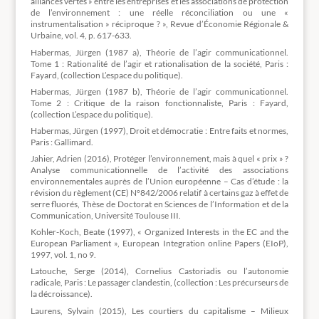
alliances vertes » entre les entreprises et les associations de protection
de l’environnement : une réelle réconciliation ou une «
instrumentalisation » réciproque ? », Revue d’Économie Régionale &
Urbaine, vol. 4, p. 617-633.
Habermas, Jürgen (1987 a), Théorie de l’agir communicationnel.
Tome 1 : Rationalité de l’agir et rationalisation de la société, Paris :
Fayard, (collection L’espace du politique).
Habermas, Jürgen (1987 b), Théorie de l’agir communicationnel.
Tome 2 : Critique de la raison fonctionnaliste, Paris : Fayard,
(collection L’espace du politique).
Habermas, Jürgen (1997), Droit et démocratie : Entre faits et normes,
Paris : Gallimard.
Jahier, Adrien (2016), Protéger l’environnement, mais à quel « prix » ?
Analyse communicationnelle de l’activité des associations
environnementales auprès de l’Union européenne – Cas d’étude : la
révision du règlement (CE) N°842/2006 relatif à certains gaz à effet de
serre fluorés, Thèse de Doctorat en Sciences de l’Information et de la
Communication, Université Toulouse III.
Kohler-Koch, Beate (1997), « Organized Interests in the EC and the
European Parliament », European Integration online Papers (EIoP),
1997, vol. 1, no 9.
Latouche, Serge (2014), Cornelius Castoriadis ou l’autonomie
radicale, Paris : Le passager clandestin, (collection : Les précurseurs de
la décroissance).
Laurens, Sylvain (2015), Les courtiers du capitalisme – Milieux