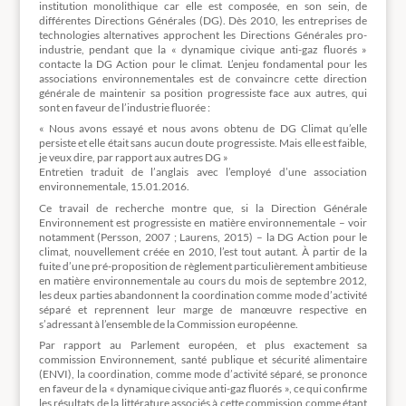
institution monolithique car elle est composée, en son sein, de
différentes Directions Générales (DG). Dès 2010, les entreprises de
technologies alternatives approchent les Directions Générales pro-
industrie, pendant que la « dynamique civique anti-gaz fluorés »
contacte la DG Action pour le climat. L’enjeu fondamental pour les
associations environnementales est de convaincre cette direction
générale de maintenir sa position progressiste face aux autres, qui
sont en faveur de l’industrie fluorée :
« Nous avons essayé et nous avons obtenu de DG Climat qu’elle
persiste et elle était sans aucun doute progressiste. Mais elle est faible,
je veux dire, par rapport aux autres DG »
Entretien traduit de l’anglais avec l’employé d’une association
environnementale, 15.01.2016.
Ce travail de recherche montre que, si la Direction Générale
Environnement est progressiste en matière environnementale – voir
notamment (Persson, 2007 ; Laurens, 2015) – la DG Action pour le
climat, nouvellement créée en 2010, l’est tout autant. À partir de la
fuite d’une pré-proposition de règlement particulièrement ambitieuse
en matière environnementale au cours du mois de septembre 2012,
les deux parties abandonnent la coordination comme mode d’activité
séparé et reprennent leur marge de manœuvre respective en
s’adressant à l’ensemble de la Commission européenne.
Par rapport au Parlement européen, et plus exactement sa
commission Environnement, santé publique et sécurité alimentaire
(ENVI), la coordination, comme mode d’activité séparé, se prononce
en faveur de la « dynamique civique anti-gaz fluorés », ce qui confirme
les résultats de la littérature associés à cette commission comme étant