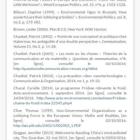
Little We Know? », West European Politics, vol. 31, n°6, p. 1103-1128.
Biliouri, Daphne (1999), « Environmental Ngos in Brussels: How
powerful are their lobbying activities? », Environmental Politics, vol. 8,
no 2, p. 173-182.
Brown, Lester (2006), Plan B 2.0, New York: W.W. Norton.
Chaskiel, Patrick (2002), « Points de vue conceptuel et politique chez
Habermas: les ambiguïtés d’une double perspective »,
Communication
,
Volume 21, No 2, p. 11-28.
Chaskiel, Patrick (2005), « Les mots ou les choses – Théories de la
communication et vie matérielle »,
Questions de communication
, n°8.
[en ligne], consulté le 02/10/2014,
http://questionsdecommunication.revues.org/4806
Chaskiel, Patrick (2014), « La précaution «des» nanotechnologies »‪,
Communication & Organisation, 2014, no 1, p. 19-32.
Chazal, Cyrielle (2014), Le programme Frisbee réinvente le froid,
Actu-environnement, 1 septembre 2014, [en ligne], consulté le
24/04/2016,
http://www.actu-environnement.com/ae/news/Frisbee-
chaine-du-froid-Irstea-22545.php4
Clive, Thomas (1999), Non-Governmental Organizations as a
Lobbying Force in the European Union: Myths and Realities, [en
ligne], consulté le 02/10/2014,
http://aei.pitt.edu/2402/1/002903_1.PDF
Duggan, Jennifer (2015), Welcome to Baoding, China’s most polluted
city, The Guardian, 22 mai 2015, [en ligne], consulté le 03/03/2016,