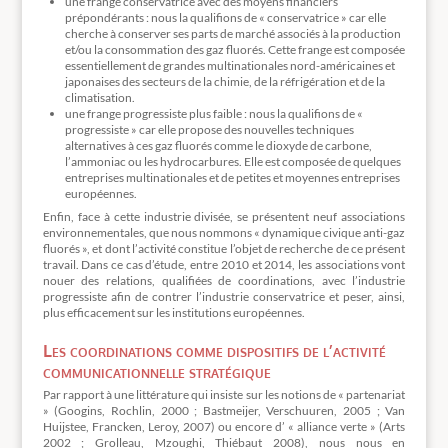
une frange conservatrice avec des moyens financiers
prépondérants : nous la qualifions de « conservatrice » car elle
cherche à conserver ses parts de marché associés à la production
et/ou la consommation des gaz fluorés. Cette frange est composée
essentiellement de grandes multinationales nord-américaines et
japonaises des secteurs de la chimie, de la réfrigération et de la
climatisation.
une frange progressiste plus faible : nous la qualifions de «
progressiste » car elle propose des nouvelles techniques
alternatives à ces gaz fluorés comme le dioxyde de carbone,
l’ammoniac ou les hydrocarbures. Elle est composée de quelques
entreprises multinationales et de petites et moyennes entreprises
européennes.
Enfin, face à cette industrie divisée, se présentent neuf associations
environnementales, que nous nommons « dynamique civique anti-gaz
fluorés », et dont l’activité constitue l’objet de recherche de ce présent
travail. Dans ce cas d’étude, entre 2010 et 2014, les associations vont
nouer des relations, qualifiées de coordinations, avec l’industrie
progressiste afin de contrer l’industrie conservatrice et peser, ainsi,
plus efficacement sur les institutions européennes.
Les coordinations comme dispositifs de l’activité
communicationnelle stratégique
Par rapport à une littérature qui insiste sur les notions de « partenariat
» (Googins, Rochlin, 2000 ; Bastmeijer, Verschuuren, 2005 ; Van
Huijstee, Francken, Leroy, 2007) ou encore d’ « alliance verte » (Arts
2002 ; Grolleau, Mzoughi, Thiébaut 2008), nous nous en