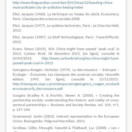
http://www.theguardian.com/cities/2015/may/22/baoding-china-
most-polluted-city-air-pollution-beijing-hebei
Ellul, Jacques (1960), La technique ou l’enjeu du siècle, Economica,
Paris : Classiques des sciences sociales 2008.
Ellul, Jacques (1977), Le système technicien, Paris : Le Cherche Midi,
2012.
Ellul, Jacques (1987), Le bluff technologique, Paris : Fayard/Pluriel,
2012.
Evans, Simon (2015), IEA: China might have passed ‘peak coal’ in
2013, Carbon Brief, 18 décembre 2015, [en ligne], consulté le
02/03/2016,
http://www.carbonbrief.org/iea-china-might-have-
passed-peak-coal-in-2013
Georgescu-Roegen, Nicholas (1979), La décroissance – Entropie –
Écologie – Économie, Les classiques des sciences sociales, Nouvelle
édition, 1995. [en ligne], consulté le 15/11/2015,
http://classiques.uqac.ca/contemporains/georgescu_roegen_nicolas/d
ecroissance/la_decroissance.pdf
Googins Bradley K. & Rochlin, Steven A. (2000), « Creating the
partnership society: understanding the rhetoric and reality of cross‐
sectoral partnerships ». Business and Society Review, vol. 105, n°1,
p. 127-144.
Greenwood, Justin (2003), Interest representation in the European
Union, Basingstoke : Palgrave Macmillan, 2011.
Grolleau, Gilles, Mzoughi, Naoufel & Thiébault, Luc (2008), « Les «