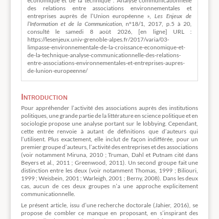
économique et de la technique : Analyse communicationnelle
des relations entre associations environnementales et
entreprises auprès de l’Union européenne »,
Les Enjeux de
l’Information et de la Communication
, n°18/1, 2017, p.5 à 20,
consulté le
samedi 8 aoùt 2026, [en ligne] URL :
https://lesenjeux.univ-grenoble-alpes.fr/2017/varia/03-
limpasse-environnementale-de-la-croissance-economique-et-
de-la-technique-analyse-communicationnelle-des-relations-
entre-associations-environnementales-et-entreprises-aupres-
de-lunion-europeenne/
Introduction
Pour appréhender l’activité des associations auprès des institutions
politiques, une grande partie de la littérature en science politique et en
sociologie propose une analyse portant sur le lobbying. Cependant,
cette entrée renvoie à autant de définitions que d’auteurs qui
l’utilisent. Plus exactement, elle inclut de façon indifférée, pour un
premier groupe d’auteurs, l’activité des entreprises et des associations
(voir notamment Miruna, 2010 ; Truman, Dahl et Putnam cité dans
Beyers et al., 2011 ; Greenwood, 2011). Un second groupe fait une
distinction entre les deux (voir notamment Thomas, 1999 ; Biliouri,
1999 ; Weisbein, 2001 ; Warleigh, 2001 ; Berny, 2008). Dans les deux
cas, aucun de ces deux groupes n’a une approche explicitement
communicationnelle.
Le présent article, issu d’une recherche doctorale (Jahier, 2016), se
propose de combler ce manque en proposant, en s’inspirant des