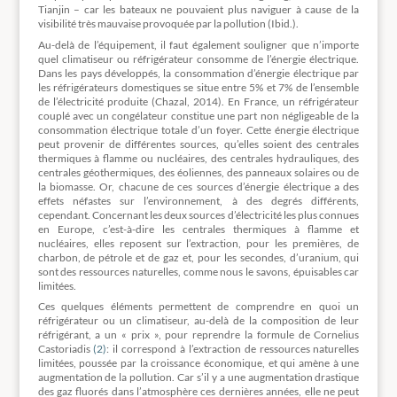
Tianjin – car les bateaux ne pouvaient plus naviguer à cause de la
visibilité très mauvaise provoquée par la pollution (Ibid.).
Au-delà de l’équipement, il faut également souligner que n’importe
quel climatiseur ou réfrigérateur consomme de l’énergie électrique.
Dans les pays développés, la consommation d’énergie électrique par
les réfrigérateurs domestiques se situe entre 5% et 7% de l’ensemble
de l’électricité produite (Chazal, 2014). En France, un réfrigérateur
couplé avec un congélateur constitue une part non négligeable de la
consommation électrique totale d’un foyer. Cette énergie électrique
peut provenir de différentes sources, qu’elles soient des centrales
thermiques à flamme ou nucléaires, des centrales hydrauliques, des
centrales géothermiques, des éoliennes, des panneaux solaires ou de
la biomasse. Or, chacune de ces sources d’énergie électrique a des
effets néfastes sur l’environnement, à des degrés différents,
cependant. Concernant les deux sources d’électricité les plus connues
en Europe, c’est-à-dire les centrales thermiques à flamme et
nucléaires, elles reposent sur l’extraction, pour les premières, de
charbon, de pétrole et de gaz et, pour les secondes, d’uranium, qui
sont des ressources naturelles, comme nous le savons, épuisables car
limitées.
Ces quelques éléments permettent de comprendre en quoi un
réfrigérateur ou un climatiseur, au-delà de la composition de leur
réfrigérant, a un « prix », pour reprendre la formule de Cornelius
Castoriadis
(2)
: il correspond à l’extraction de ressources naturelles
limitées, poussée par la croissance économique, et qui amène à une
augmentation de la pollution. Car s’il y a une augmentation drastique
des gaz fluorés dans l’atmosphère ces dernières années, elle ne peut