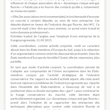
influencer et chaque association de la « dynamique civique anti-gaz
fluorés » n’hésite pas à lui fournir des contacts qu’elle a, notamment,
au niveau européen :
« Elles [les associations environnementales] m’ont demandé d’envoyer
un courriel à certains députés, au nom de mon entreprise. Ces
députés étaient en faveur de l’industrie des gaz fluorés, des HFC. Ce
courriel visait à leur dire qui nous sommes, ce qu’est notre travail et
notre domaine professionnel ».
Entretien traduit de l’anglais avec l’employé d’une entreprise de la
frange progressiste, 11.09.2015.
Cette coordination, comme activité conjointe, revêt un caractère
abouti dans les États-membres d’Europe du Sud, jusqu’à la rédaction
d’un argumentaire commun entre les deux parties prenantes. Dans les
États-membres d’Europe du Nord/de l’Ouest, elle est, néanmoins, plus
partielle.
En tant que mode d’activité conjoint, la coordination permet de
s’adapter aux composantes de l’Union européenne dans les États-
membres conquis par l’activité stratégique de l’industrie
conservatrice. Par rapport au mode d’activité séparé, elle reste avant
tout une réponse à la faiblesse de l’industrie progressiste qui, répartie
dans l’ensemble des États-membres, a beaucoup de mal à se
positionner dans ce dossier européen des « gaz F » pour contrecarrer
la frange conservatrice du marché, cette dernière étant
particulièrement organisée. La « dynamique civique anti-gaz fluorés »
prend alors l’initiative de se rapprocher des entreprises des
techniques alternatives pour contrer cette industrie fluorée et