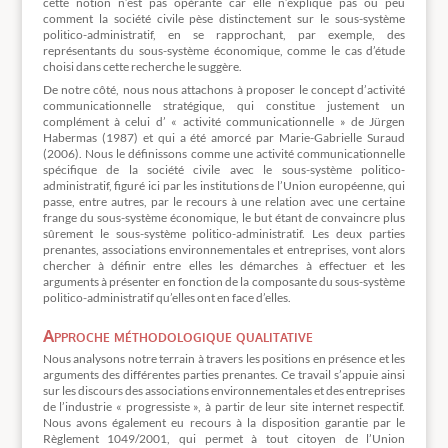
cette notion n’est pas opérante car elle n’explique pas ou peu
comment la société civile pèse distinctement sur le sous-système
politico-administratif, en se rapprochant, par exemple, des
représentants du sous-système économique, comme le cas d’étude
choisi dans cette recherche le suggère.
De notre côté, nous nous attachons à proposer le concept d’activité
communicationnelle stratégique, qui constitue justement un
complément à celui d’ « activité communicationnelle » de Jürgen
Habermas (1987) et qui a été amorcé par Marie-Gabrielle Suraud
(2006). Nous le définissons comme une activité communicationnelle
spécifique de la société civile avec le sous-système politico-
administratif, figuré ici par les institutions de l’Union européenne, qui
passe, entre autres, par le recours à une relation avec une certaine
frange du sous-système économique, le but étant de convaincre plus
sûrement le sous-système politico-administratif. Les deux parties
prenantes, associations environnementales et entreprises, vont alors
chercher à définir entre elles les démarches à effectuer et les
arguments à présenter en fonction de la composante du sous-système
politico-administratif qu’elles ont en face d’elles.
Approche méthodologique qualitative
Nous analysons notre terrain à travers les positions en présence et les
arguments des différentes parties prenantes. Ce travail s’appuie ainsi
sur les discours des associations environnementales et des entreprises
de l’industrie « progressiste », à partir de leur site internet respectif.
Nous avons également eu recours à la disposition garantie par le
Règlement 1049/2001, qui permet à tout citoyen de l’Union