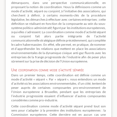
démarquons, dans une perspective communicationnelle, en
proposant la notion de coordination. Nous la définissons comme un
mode d’activité, séparé ou conjoint, à l’initiative des associations, qui
cherchent à définir, à certains moments-clés de la procédure
législative, les démarches à effectuer avec certaines entreprises ; cette
définition se réalisant en fonction de la composante au sein du sous-
système politico-administratif, figuré par les institutions européennes,
à qui elles s’adressent. La coordination comme mode d’activité séparé
ou conjoint fait alors partie intégrante de l’activité
communicationnelle stratégique définie précédemment, qui complète
le cadre habermassien. En effet, elle permet, en pratique, de nommer
et d’appréhender les relations que mettent en place les associations
environnementales de la dynamique civique anti-gaz fluorés avec les
entreprises de la frange progressiste de l’industrie afin de peser plus
sûrement sur la prise de décision de l’Union européenne.
Une coordination comme mode d’activité séparée
Dans un premier temps, cette coordination est définie comme un
mode d’activité « séparé ». Par « séparé », nous entendons un mode
d’activité où les associations environnementales, d’un côté, tentent de
peser auprès de certaines composantes pro-environnement de
l’Union européenne à Bruxelles, pendant que les entreprises de
l’industrie progressiste essaient d’influencer d’autres composantes
considérées comme pro-industrie.
Cette coordination comme mode d’activité séparé prend tout son
sens pour s’adapter à la première des institutions européennes : la
Commission européenne. Cette dernière est en aucun cas une