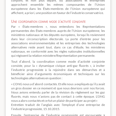
conjoint, et non plus séparé, où associations et entreprises
approchent ensemble les mêmes composantes de l’Union
européenne dans les États-membres de l’Union européenne qui
affichent, a priori, une position en faveur de l’industrie conservatrice.
Une coordination comme mode d’activité conjointe
Par « États-membres », nous entendons les Représentations
permanentes des États-membres auprès de l’Union européenne, les
ministères nationaux et les députés européens, lorsqu’ils reviennent
dans leur circonscription électorale. La porte d’entrée pour les
associations environnementales et les entreprises des technologies
alternatives reste avant tout, dans ce cas d’étude, les ministères
nationaux, en conformité avec les règles nationales institutionnelles
qui régissent la relation ministère/Représentation permanente.
Tout d’abord, la coordination comme mode d’activité conjointe
consiste, pour la « dynamique civique anti-gaz fluorés », à inviter
l’industrie progressiste à la rejoindre dans ses démarches et à
bénéficier ainsi d’arguments économiques et techniques sur les
technologies alternatives en question :
« L’ONG nous a d’abord contactés. Et elle nous a expliqués qu’il y avait
un gros dossier en ce moment et que nous devrions unir nos forces.
Nous avions entendu parler de la révision du règlement sur les gaz
fluorés, mais nous n’avions pas de contact à cette époque. L’ONG
nous a alors contactés et ce fut un plaisir de participer au projet »
Entretien traduit de l’anglais avec l’employé d’une entreprise de
l’industrie progressiste, 15.10.2015.
Ensuite, l’entreprise de l’industrie progressiste est encouragée à