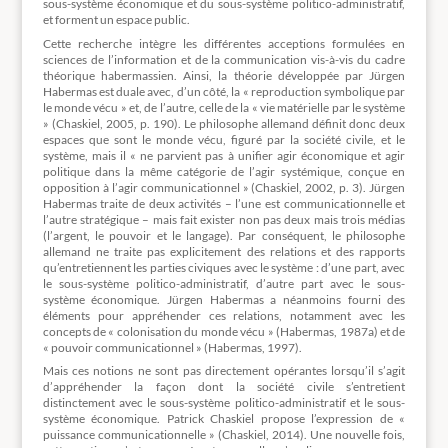
sous-système économique et du sous-système politico-administratif,
et forment un espace public.
Cette recherche intègre les différentes acceptions formulées en
sciences de l’information et de la communication vis-à-vis du cadre
théorique habermassien. Ainsi, la théorie développée par Jürgen
Habermas est duale avec, d’un côté, la « reproduction symbolique par
le monde vécu » et, de l’autre, celle de la « vie matérielle par le système
» (Chaskiel, 2005, p. 190). Le philosophe allemand définit donc deux
espaces que sont le monde vécu, figuré par la société civile, et le
système, mais il « ne parvient pas à unifier agir économique et agir
politique dans la même catégorie de l’agir systémique, conçue en
opposition à l’agir communicationnel » (Chaskiel, 2002, p. 3). Jürgen
Habermas traite de deux activités – l’une est communicationnelle et
l’autre stratégique – mais fait exister non pas deux mais trois médias
(l’argent, le pouvoir et le langage). Par conséquent, le philosophe
allemand ne traite pas explicitement des relations et des rapports
qu’entretiennent les parties civiques avec le système : d’une part, avec
le sous-système politico-administratif, d’autre part avec le sous-
système économique. Jürgen Habermas a néanmoins fourni des
éléments pour appréhender ces relations, notamment avec les
concepts de « colonisation du monde vécu » (Habermas, 1987a) et de
« pouvoir communicationnel » (Habermas, 1997).
Mais ces notions ne sont pas directement opérantes lorsqu’il s’agit
d’appréhender la façon dont la société civile s’entretient
distinctement avec le sous-système politico-administratif et le sous-
système économique. Patrick Chaskiel propose l’expression de «
puissance communicationnelle » (Chaskiel, 2014). Une nouvelle fois,