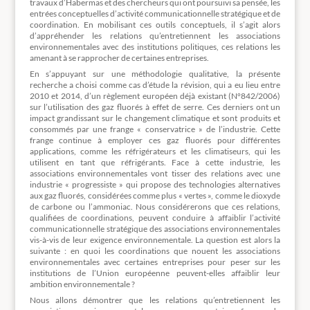
travaux d’Habermas et des chercheurs qui ont poursuivi sa pensée, les
entrées conceptuelles d’activité communicationnelle stratégique et de
coordination. En mobilisant ces outils conceptuels, il s’agit alors
d’appréhender les relations qu’entretiennent les associations
environnementales avec des institutions politiques, ces relations les
amenant à se rapprocher de certaines entreprises.
En s’appuyant sur une méthodologie qualitative, la présente
recherche a choisi comme cas d’étude la révision, qui a eu lieu entre
2010 et 2014, d’un règlement européen déjà existant (N°842/2006)
sur l’utilisation des gaz fluorés à effet de serre. Ces derniers ont un
impact grandissant sur le changement climatique et sont produits et
consommés par une frange « conservatrice » de l’industrie. Cette
frange continue à employer ces gaz fluorés pour différentes
applications, comme les réfrigérateurs et les climatiseurs, qui les
utilisent en tant que réfrigérants. Face à cette industrie, les
associations environnementales vont tisser des relations avec une
industrie « progressiste » qui propose des technologies alternatives
aux gaz fluorés, considérées comme plus « vertes », comme le dioxyde
de carbone ou l’ammoniac. Nous considérerons que ces relations,
qualifiées de coordinations, peuvent conduire à affaiblir l’activité
communicationnelle stratégique des associations environnementales
vis-à-vis de leur exigence environnementale. La question est alors la
suivante : en quoi les coordinations que nouent les associations
environnementales avec certaines entreprises pour peser sur les
institutions de l’Union européenne peuvent-elles affaiblir leur
ambition environnementale ?
Nous allons démontrer que les relations qu’entretiennent les