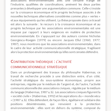
associations environnementales avec une certaine frange de
l’industrie, qualifiées de coordinations, amènent les deux parties
prenantes à développer une argumentation commune. Celle-ci insiste
sur la croissance économique et le progrès technique associés à de
nouvelles techniques alternatives considérées comme plus « vertes »
et aux équipements qui les utilisent. La thèse proposée dans ce travail
est alors la suivante : le recours à la croissance économique et au
progrès technique par les associations environnementales est une
impasse par rapport à leurs exigences en matière de protection
environnementale. En s’appuyant sur des auteurs comme Nicholas
Georgescu-Roegen (1979) ou encore Jacques Ellul (1960, 1977,
1987), nous montrons que les associations environnementales, dans
le cadre de leur activité communicationnelle stratégique, fragilisent
alors la protection environnementale qu’elles sont censées défendre.
Contribution théorique : l’activité
communicationnelle stratégique
Dans un prolongement des travaux du philosophe Habermas, ce
travail de recherche procède à une distinction entre, d’un côté,
l’activité stratégique du sous-système économique, propre aux
entreprises, régulée par le médium de l’argent et, de l’autre, l’activité
communicationnelle des associations civiques, régulée par le médium
du langage (Habermas, 1987 a, b). Les associations civiques figurent la
« société civile » (Habermas, 1992) et les aspirations du « monde vécu
» (1987 a, b). Elles défendent, de façon libre, égalitaire et solidaire des
positions désintéressées, qui renvoient à la protection
environnementale ; elles sont en dehors du système, composé du