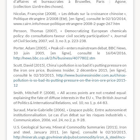
d’affaires et bureaucrates à Bruxelles, Paris : Agone,
(collection :L’ordre des choses).
Nicolas, Françoise (2008), « Les débats sur la croissance chinoise »,
Politique étrangère 2/2008 (Eté), [en ligne], consulté le 02/10/2014,
www.cairn.info/revue-politique-etrangere-2008-2-page-267.htm
Persson, Thomas (2007), « Democratizing European chemicals
policy: do consultations favour civil society participation? », Journal
of Civil Society, 2007, vol. 3, no 3, p. 223-238.
Porter, Adam (2005), « Peak oil » enters mainstream debat, BBC News,
10 juin 2005, [en ligne], consulté le 16/04/2016,
http://news.bbc.co.uk/2/hi/business/4077802.stm
Scutt, David (2015), China’s pollution is so bad it’s putting pressure on
the iron ore price, Business Insider, 2 décembre 2015, [en ligne],
consulté le 02/10/2015,
http://www.businessinsider.com.au/chinas-
pollution-is-so-bad-its-putting-pressure-on-the-iron-ore-price-2015-
12
Smith, Mitchell P. (2008), « All access points are not created equal:
explaining the fate of diffuse interests in the EU », The British Journal
of Politics & International Relations, vol. 10, no 1, p. 64-83.
Suraud, Marie-Gabrielle (2006), « L’espace public. Entre autonomie et
institutionnalisation. Le cas d’un débat sur les risques industriels »,
Communication, 2006, vol. 24, no 2, p. 9-28.
U.S. Geological Survey, Mineral Commodity Summaries (2011), Iron
and steel, January 2011, [en ligne], consulté le 02/10/2015,
http://minerals.usgs.gov/minerals/pubs/commodity/iron_&_steel/mcs-