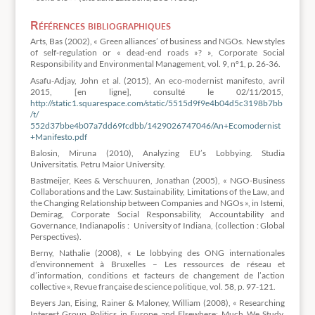
Références bibliographiques
Arts, Bas (2002), « Green alliances’ of business and NGOs. New styles
of self‐regulation or « dead‐end roads »? », Corporate Social
Responsibility and Environmental Management, vol. 9, n°1, p. 26-36.
Asafu-Adjay, John et al. (2015), An eco-modernist manifesto, avril
2015, [en ligne], consulté le 02/11/2015,
http://static1.squarespace.com/static/5515d9f9e4b04d5c3198b7bb
/t/
552d37bbe4b07a7dd69fcdbb/1429026747046/An+Ecomodernist
+Manifesto.pdf
Balosin, Miruna (2010), Analyzing EU’s Lobbying. Studia
Universitatis. Petru Maior University.
Bastmeijer, Kees & Verschuuren, Jonathan (2005), « NGO-Business
Collaborations and the Law: Sustainability, Limitations of the Law, and
the Changing Relationship between Companies and NGOs », in Istemi,
Demirag, Corporate Social Responsability, Accountability and
Governance, Indianapolis : University of Indiana, (collection : Global
Perspectives).
Berny, Nathalie (2008), « Le lobbying des ONG internationales
d’environnement à Bruxelles – Les ressources de réseau et
d’information, conditions et facteurs de changement de l’action
collective », Revue française de science politique, vol. 58, p. 97-121.
Beyers Jan, Eising, Rainer & Maloney, William (2008), « Researching
Interest Group Politics in Europe and Elsewhere: Much We Study,