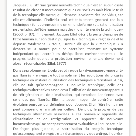
Jacques Ellul affirme qu’une nouvelle technique n’est en aucun cas le
résultat de circonstances économiques ou sociales mais bien le fruit
de la technique elle-même, qui dépasse la volonté des individus, car
elle est aliénante. L’individu seul est totalement ignorant car la «
technique » fonctionne comme un « monde fermé » : la rationalisation
ne vient plus de l’être humain mais des « lois internes de la technique »
(2008, p. 87). Finalement, Jacques Ellul décrit la perte d’emprise de
l’être humain sur son destin puisque la « technique » régit sa vie et le
dépasse totalement. Surtout, l’auteur dit que la « technique » a
désacralisé la nature pour se sacraliser, formant un système
indépendant qui accroît les déséquilibres environnementaux : le
progrès technique et la protection environnementale deviennent
alors irréconciliables (Ellul, 1977)
Dans ce prolongement, cela veut dire que la « dynamique civique anti-
gaz fluorés » enregistre tout simplement les évolutions du progrès
technique en matière d’utilisation des techniques alternatives. Ainsi,
elle ne fait qu’accompagner la nouvelle technique, celle des
techniques alternatives associées à l’utilisation de nouveaux appareils
de réfrigération ou de climatisation, qui remplace l’ancienne avec
celle des gaz fluorés. Elle n’a aucun moyen de contrôler cette
évolution puisque, par définition pour Jacques Ellul, l’être humain ne
peut comprendre ni maîtriser celle-ci. De plus, le progrès de ces
techniques alternatives associées à ces nouveaux appareils de
climatisation et de réfrigération va apporter de nouveaux
inconvénients qui ne sont pas forcément évaluables à l’heure actuelle.
De façon plus globale, la sacralisation du progrès technique
qu’accompagne et enregistre la « dynamique civique anti-gaz fluorés »