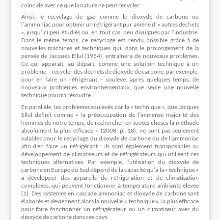
coïncide avec ce que la nature ne peut recycler.
Ainsi, le recyclage de gaz comme le dioxyde de carbone ou
l’ammoniac pour obtenir un réfrigérant pur amène d’ « autres déchets
», jusqu’ici peu étudiés ou, en tout cas, peu divulgués par l’industrie.
Dans le même temps, ce recyclage est rendu possible grâce à de
nouvelles machines et techniques qui, dans le prolongement de la
pensée de Jacques Ellul (1954), entraînera de nouveaux problèmes.
Ce qui apparaît, au départ, comme une solution technique à un
problème – recycler des déchets de dioxyde de carbone, par exemple,
pour en faire un réfrigérant – soulève, après quelques temps, de
nouveaux problèmes environnementaux, que seule une nouvelle
technique pourra résoudre.
En parallèle, les problèmes soulevés par la « technique », que Jacques
Ellul définit comme « la préoccupation de l’immense majorité des
hommes de notre temps, de rechercher en toutes choses la méthode
absolument la plus efficace » (2008, p. 18), ne sont pas seulement
valables pour le recyclage du dioxyde de carbone ou de l’ammoniac
afin d’en faire un réfrigérant : ils sont également transposables au
développement de climatiseurs et de réfrigérateurs qui utilisent ces
techniques alternatives. Par exemple, l’utilisation du dioxyde de
carbone en Europe du Sud dépend de la capacité qu’a la « technique »
à développer des appareils de réfrigération et de climatisation
complexes, qui peuvent fonctionner à température ambiante élevée
(1)
. Des systèmes en cascade ammoniac et dioxyde de carbone sont
élaborés et deviennent alors la nouvelle « technique », la plus efficace
pour faire fonctionner un réfrigérateur ou un climatiseur avec du
dioxyde de carbone dans ces pays.