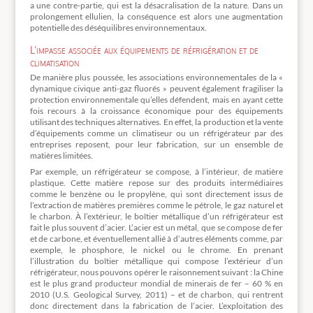
a une contre-partie, qui est la désacralisation de la nature. Dans un
prolongement ellulien, la conséquence est alors une augmentation
potentielle des déséquilibres environnementaux.
L’impasse associée aux équipements de réfrigération et de
climatisation
De manière plus poussée, les associations environnementales de la «
dynamique civique anti-gaz fluorés » peuvent également fragiliser la
protection environnementale qu’elles défendent, mais en ayant cette
fois recours à la croissance économique pour des équipements
utilisant des techniques alternatives. En effet, la production et la vente
d’équipements comme un climatiseur ou un réfrigérateur par des
entreprises reposent, pour leur fabrication, sur un ensemble de
matières limitées.
Par exemple, un réfrigérateur se compose, à l’intérieur, de matière
plastique. Cette matière repose sur des produits intermédiaires
comme le benzène ou le propylène, qui sont directement issus de
l’extraction de matières premières comme le pétrole, le gaz naturel et
le charbon. À l’extérieur, le boîtier métallique d’un réfrigérateur est
fait le plus souvent d’acier. L’acier est un métal, que se compose de fer
et de carbone, et éventuellement allié à d’autres éléments comme, par
exemple, le phosphore, le nickel ou le chrome. En prenant
l’illustration du boîtier métallique qui compose l’extérieur d’un
réfrigérateur, nous pouvons opérer le raisonnement suivant : la Chine
est le plus grand producteur mondial de minerais de fer – 60 % en
2010 (U.S. Geological Survey, 2011) – et de charbon, qui rentrent
donc directement dans la fabrication de l’acier. L’exploitation des