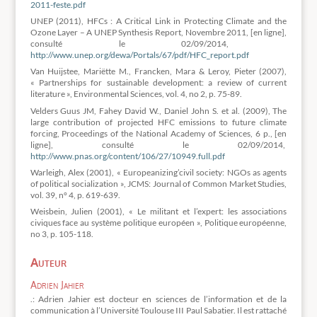
2011-feste.pdf
UNEP (2011), HFCs : A Critical Link in Protecting Climate and the
Ozone Layer – A UNEP Synthesis Report, Novembre 2011, [en ligne],
consulté le 02/09/2014,
http://www.unep.org/dewa/Portals/67/pdf/HFC_report.pdf
Van Huijstee, Mariëtte M., Francken, Mara & Leroy, Pieter (2007),
« Partnerships for sustainable development: a review of current
literature », Environmental Sciences, vol. 4, no 2, p. 75-89.
Velders Guus JM, Fahey David W., Daniel John S. et al. (2009), The
large contribution of projected HFC emissions to future climate
forcing, Proceedings of the National Academy of Sciences, 6 p., [en
ligne], consulté le 02/09/2014,
http://www.pnas.org/content/106/27/10949.full.pdf
Warleigh, Alex (2001), « Europeanizing’civil society: NGOs as agents
of political socialization », JCMS: Journal of Common Market Studies,
vol. 39, n° 4, p. 619-639.
Weisbein, Julien (2001), « Le militant et l’expert: les associations
civiques face au système politique européen », Politique européenne,
no 3, p. 105-118.
Auteur
Adrien Jahier
.: Adrien Jahier est docteur en sciences de l’information et de la
communication à l’Université Toulouse III Paul Sabatier. Il est rattaché