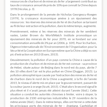
ressources de charbon et de minerais de fer a largement contribué au
taux de croissance annuel de près de 10% que connaît la Chine depuis
1978 (Nicolas, p. 3).
Dans le prolongement de la pensée de Nicholas Georgescu-Roegen
(1979), la croissance économique amène à un épuisement des
ressources : les réserves des minerais de fer et de charbon se tarissent
au fil de leur extraction et la pollution, dans le même temps, augmente.
Premièrement, même si les réserves des minerais de fer semblent
vastes, Lester Brown du WorldWatch Institute pronostique un
épuisement des minerais de fer pour 2070, en se fondant sur une
consommation annuelle de 2% par an (2006, p. 109). Pour le charbon,
l’Agence Internationale de l’Environnement de l’Organisation pour la
Sécurité et la Coopération en Europe estime que la Chine a déjà vu son
pic d’extraction en 2013 (Evans, 2015).
Deuxièmement, la pollution d’un pays comme la Chine à cause de la
production de charbon et de minerais de fer est connue : sa province
de Hebei, située autour de Beijing dans le nord-est du pays, abrite 7
des 10 villes dont l’air est le plus pollué en Chine (Duggan, 2015). La
pollution atmosphérique causée par l’extraction des minerais de fer et
de charbon dans le nord de la Chine a augmenté, à la fin de l’année
2015, le niveau d’alerte mis en place par le gouvernement, passant de
la couleur jaune à orange (Scutt, 2015). C’était alors le second signal le
plus élevé et il n’avait jamais été atteint durant l’année (Ibid.). Cette
situation a conduit les autorités chinoises à limiter, voire à stoper, la
production de 2100 entreprises industrielles le 29 novembre de la
même année (Ibid.). Dans le même temps, elles ont fermé à cette date
les principaux ports des minerais de fer – Jingstang, Caofeidian et