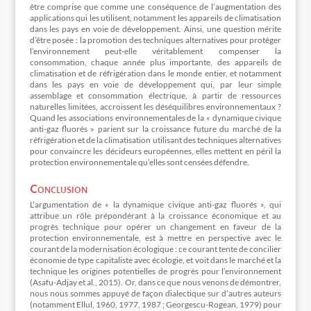
être comprise que comme une conséquence de l’augmentation des
applications qui les utilisent, notamment les appareils de climatisation
dans les pays en voie de développement. Ainsi, une question mérite
d’être posée : la promotion des techniques alternatives pour protéger
l’environnement peut-elle véritablement compenser la
consommation, chaque année plus importante, des appareils de
climatisation et de réfrigération dans le monde entier, et notamment
dans les pays en voie de développement qui, par leur simple
assemblage et consommation électrique, à partir de ressources
naturelles limitées, accroissent les déséquilibres environnementaux ?
Quand les associations environnementales de la « dynamique civique
anti-gaz fluorés » parient sur la croissance future du marché de la
réfrigération et de la climatisation utilisant des techniques alternatives
pour convaincre les décideurs européennes, elles mettent en péril la
protection environnementale qu’elles sont censées défendre.
Conclusion
L’argumentation de « la dynamique civique anti-gaz fluorés », qui
attribue un rôle prépondérant à la croissance économique et au
progrès technique pour opérer un changement en faveur de la
protection environnementale, est à mettre en perspective avec le
courant de la modernisation écologique : ce courant tente de concilier
économie de type capitaliste avec écologie, et voit dans le marché et la
technique les origines potentielles de progrès pour l’environnement
(Asafu-Adjay et al., 2015). Or, dans ce que nous venons de démontrer,
nous nous sommes appuyé de façon dialectique sur d’autres auteurs
(notamment Ellul, 1960, 1977, 1987 ; Georgescu-Rogean, 1979) pour