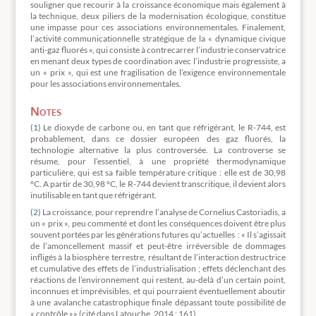
souligner que recourir à la croissance économique mais également à
la technique, deux piliers de la modernisation écologique, constitue
une impasse pour ces associations environnementales. Finalement,
l’activité communicationnelle stratégique de la « dynamique civique
anti-gaz fluorés », qui consiste à contrecarrer l’industrie conservatrice
en menant deux types de coordination avec l’industrie progressiste, a
un « prix », qui est une fragilisation de l’exigence environnementale
pour les associations environnementales.
Notes
(1)
Le dioxyde de carbone ou, en tant que réfrigérant, le R-744, est
probablement, dans ce dossier européen des gaz fluorés, la
technologie alternative la plus controversée. La controverse se
résume, pour l’essentiel, à une propriété thermodynamique
particulière, qui est sa faible température critique : elle est de 30,98
°C. A partir de 30,98 °C, le R-744 devient transcritique, il devient alors
inutilisable en tant que réfrigérant.
(2)
La croissance, pour reprendre l’analyse de Cornelius Castoriadis, a
un « prix », peu commenté et dont les conséquences doivent être plus
souvent portées par les générations futures qu’actuelles : « Il s’agissait
de l’amoncellement massif et peut-être irréversible de dommages
infligés à la biosphère terrestre, résultant de l’interaction destructrice
et cumulative des effets de l’industrialisation ; effets déclenchant des
réactions de l’environnement qui restent, au-delà d’un certain point,
inconnues et imprévisibles, et qui pourraient éventuellement aboutir
à une avalanche catastrophique finale dépassant toute possibilité de
« contrôle »» (cité dans Latouche, 2014 : 161).