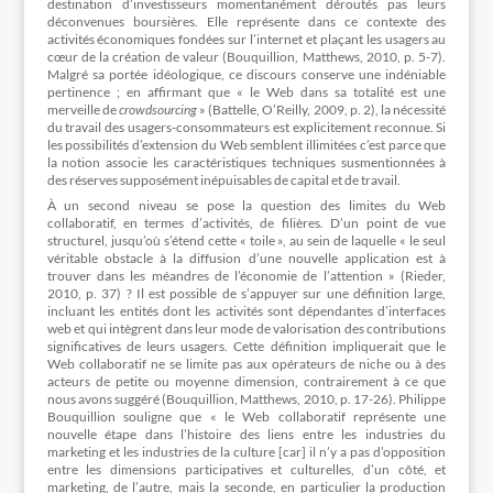
destination d’investisseurs momentanément déroutés pas leurs
déconvenues boursières. Elle représente dans ce contexte des
activités économiques fondées sur l’internet et plaçant les usagers au
cœur de la création de valeur (Bouquillion, Matthews, 2010, p. 5-7).
Malgré sa portée idéologique, ce discours conserve une indéniable
pertinence ; en affirmant que « le Web dans sa totalité est une
merveille de
crowdsourcing
» (Battelle, O’Reilly, 2009, p. 2), la nécessité
du travail des usagers-consommateurs est explicitement reconnue. Si
les possibilités d’extension du Web semblent illimitées c’est parce que
la notion associe les caractéristiques techniques susmentionnées à
des réserves supposément inépuisables de capital et de travail.
À un second niveau se pose la question des limites du Web
collaboratif, en termes d’activités, de filières. D’un point de vue
structurel, jusqu’où s’étend cette « toile », au sein de laquelle « le seul
véritable obstacle à la diffusion d’une nouvelle application est à
trouver dans les méandres de l’économie de l’attention » (Rieder,
2010, p. 37) ? Il est possible de s’appuyer sur une définition large,
incluant les entités dont les activités sont dépendantes d’interfaces
web et qui intègrent dans leur mode de valorisation des contributions
significatives de leurs usagers. Cette définition impliquerait que le
Web collaboratif ne se limite pas aux opérateurs de niche ou à des
acteurs de petite ou moyenne dimension, contrairement à ce que
nous avons suggéré (Bouquillion, Matthews, 2010, p. 17-26). Philippe
Bouquillion souligne que « le Web collaboratif représente une
nouvelle étape dans l’histoire des liens entre les industries du
marketing et les industries de la culture [car] il n’y a pas d’opposition
entre les dimensions participatives et culturelles, d’un côté, et
marketing, de l’autre, mais la seconde, en particulier la production