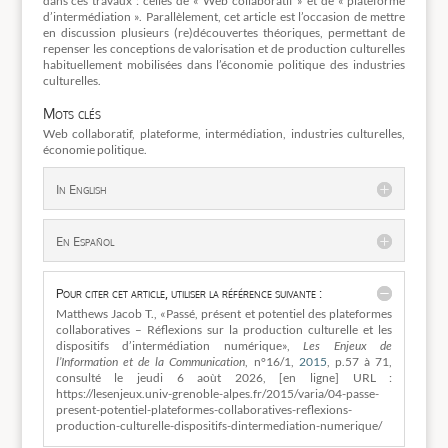
dans ces travaux : celles de « Web collaboratif » et de « plateforme
d’intermédiation ». Parallèlement, cet article est l’occasion de mettre
en discussion plusieurs (re)découvertes théoriques, permettant de
repenser les conceptions de valorisation et de production culturelles
habituellement mobilisées dans l’économie politique des industries
culturelles.
Mots clés
Web collaboratif, plateforme, intermédiation, industries culturelles,
économie politique.
In English
En Español
Pour citer cet article, utiliser la référence suivante :
Matthews Jacob T., «Passé, présent et potentiel des plateformes
collaboratives – Réflexions sur la production culturelle et les
dispositifs d’intermédiation numérique»,
Les Enjeux de
l’Information et de la Communication
, n°16/1,
2015
, p.57 à 71,
consulté le
jeudi 6 aoùt 2026, [en ligne] URL :
https://lesenjeux.univ-grenoble-alpes.fr/2015/varia/04-passe-
present-potentiel-plateformes-collaboratives-reflexions-
production-culturelle-dispositifs-dintermediation-numerique/