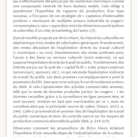
qui a effectivement été perçue par de nombreux chercheurs comme
une composante centrale de leurs
business models
. Cela oblige à
questionner l’hypothèse de rapports de production d’un type
nouveau, à l’occasion de ces stratégies de « captation d’externalités
positives » réunissant de multiples acteurs industriels et usagers-
consommateurs, sans « opposition entre les dimensions participatives
et culturelles, d’un côté, et marketing, de l’autre »
(7)
.
Dans le modèle proposé par Brice Nixon, les industries culturelles ne
déploient que trois modes de valorisation génériques. Premièrement,
des rentes découlant de l’exploitation directe du travail culturel
(« numérique » ou non). Deuxièmement, des rentes prélevées pour
l’accès à des biens ou services culturels (voire externes), ce qui
suppose l’exploitation directe du travail du public. Troisièmement, des
intérêts perçus sur le prêt de « capital fictif » à des acteurs externes
(annonceurs, sponsors, etc.), ce qui nécessite l’exploitation indirecte
du travail du public. Les deux premiers cas impliqueraient
a priori
la
possession de DPI, bien que ce ne soit pas le cas de nombreux acteurs
du Web. À cela s’ajouteraient des activités commerciales annexes,
telle que la vente de données produites par/sur les usagers : « les
données recueillies grâce à la surveillance en-ligne peuvent être, et
sont souvent, vendues en tant que marchandise
per se
», mais ne
constitueraient pas la principale source de valeur (Nixon, 2013, p.
244). Celle-ci proviendrait en premier lieu de l’exploitation de travail
du public numérique et donc du contrôle exercé sur les moyens de
production communicationnelle du public (
Ibid
., p. 214-215).
Observons comment les propositions de Brice Nixon éclairent
l’hypothèse d’une nouvelle étape de l’industrialisation de la culture,