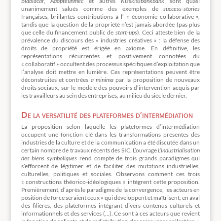
Blablacar
,
Adopteunmec
et autres
Kisskissbankbank
sont quasi
unanimement salués comme des exemples de
success-stories
françaises, brillantes contributions à l’ « économie collaborative »,
tandis que la question de la propriété n’est jamais abordée (pas plus
que celle du financement public de
start-ups
). Ceci atteste bien de la
prévalence du discours des « industries créatives » : la défense des
droits de propriété est érigée en axiome. En définitive, les
représentations récurrentes et positivement connotées du
« collaboratif » occultent des processus spécifiques d’exploitation que
l’analyse doit mettre en lumière. Ces représentations peuvent être
déconstruites et contrées
a minima
par la proposition de nouveaux
droits sociaux, sur le modèle des pouvoirs d’intervention acquis par
les travailleurs au sein des entreprises, au milieu du siècle dernier.
De la versatilité des plateformes d’intermédiation
La proposition selon laquelle les plateformes d’intermédiation
occupent une fonction clé dans les transformations présentes des
industries de la culture et de la communication a été discutée dans un
certain nombre de travaux récents des SIC. L’ouvrage
L’industrialisation
des biens symboliques
rend compte de trois grands paradigmes qui
s’efforcent de légitimer et de faciliter des mutations industrielles,
culturelles, politiques et sociales. Observons comment ces trois
« constructions théorico-idéologiques » intègrent cette proposition.
Premièrement, d’après le paradigme de la convergence, les acteurs en
position de force seraient ceux « qui développent et maîtrisent, en aval
des filières, des plateformes intégrant divers contenus culturels et
informationnels et des services (…). Ce sont à ces acteurs que revient