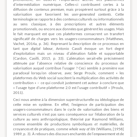
d’intermédiation numérique. Celles-ci contribuent certes à la
diffusion de contenus
premium
, mais prospèrent surtout grâce à la
valorisation que favorisent les
user-generated contents
. Cette
terminologie se rapporte à des contenus culturels ou informationnels
au sens classique, à des prescriptions et autres éléments
promotionnels, ou encore aux données que génèrent les usages. Mais
le fait marquant est que ces plateformes consacrent un transfert
significatif de charges vers les usagers-consommateurs (Matthews,
Vachet, 2014a, p. 36). Reprenant la description de ce processus en
tant que
digital labour
, Antonio Cassili évoque un fort degré
d’exploitation mais un niveau d’aliénation faible et supportable
(Cardon, Casilli, 2015, p. 33). L’aliénation serait-elle précisément
atténuée par l’absence relative de conscience du processus de
valorisation auquel contribue l’usager ? Ceci semble à première vue
paradoxal lorsqu’on observe, avec Serge Proulx, comment « les
plateformes du Web social suscitent la multiplication des activités de
contribution » – ce qui conduit justement cet auteur à conclure que
« l’usage type d’une plateforme 2.0 est l’usage contributif » (Proulx,
2011).
Ceci nous amène à la dimension superstructurelle ou idéologique de
cette mise en système. En effet, l’exigence de participation des
usagers-consommateurs dans le cycle de valorisation des biens et
services culturels n’est pas sans conséquence sur l’élaboration de la
culture au sens anthropologique, théorisé par Raymond Williams,
comme ensemble de productions symboliques
et
matérielles, de
croyances et de pratiques, comme
whole way of life
(Williams, [1958]
1989, p. 3)
.
À rebours des discours enchantés de l’
empowerment
et de