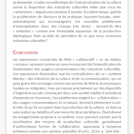
se demander si cette nouvelle étape de l’industrialisation de la culture
sonne la disparition des industries culturelles telles que nous les
« entendons » depuis une centaine d’années. En même temps,
quid
de
la prolifération de discours et de pratiques (souvent banales, semi-
automatiques) qui accompagnent ces nouvelles plateformes
d’intermédiation dans des champs très divers : doivent-ils être
« entendus » comme une formidable expansion de la production
idéologique, bien au-delà du périmètre de ce que nous nommons
industries culturelles ?
Conclusion
Les expressions consacrées de Web « collaboratif » ou de médias
« sociaux » sonnent comme un aveu inconscient de l’intensification de
l’exploitation des usagers-consommateurs des industries culturelles.
Ces expressions dissimulent mal les contradictions de ce « système
étendu » des industries de la culture et de la communication, qui ne
peut guère être envisagé comme une somme de filières économiques
(isolées ou intégrées), mais qui repose précisément sur des dispositifs
d’ingénierie sociale s’immisçant dans une variété inédite d’activités et
d’expériences humaines. Ces plateformes exigent la « collaboration »
des usagers-consommateurs et ce faisant, donnent pleinement à voir
le rôle clé qu’ils occupent dans la production de la culture, et dans sa
valorisation au bénéfice d’une minorité de propriétaires. Étant donné
les antagonismes propres à ce système, nous pouvons penser que la
socialisation des moyens de production culturelle, garantissant
d’authentiques formes de collaboration, apparaisse à moyenne
échéance comme une solution plausible (Fuchs, 2014, p. 264-266 ;