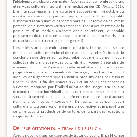
l’idéologie de la classe dominante » favorisée par de nombreux biens
et services culturels intégrant l’intermédiation des CE (
Ibid
., p. 381).
Elle interroge également le caractère supposément inéluctable du
modèle socio-économique sur lequel s’appuient les dispositifs
d’intermédiation numériques contemporains. Elle renvoie ainsi vers le
potentiel de plateformes véritablement collaboratives et atteste de la
possibilité d’un modèle alternatif viable et efficient, vulnérable
précisément du fait des obstacles qu’il présentait pour la valorisation
du capital dans ce champ (et plus largement).
Il est intéressant de prendre la mesure à la fois de ce qui nous sépare
du temps de cette recherche et de ce qui nous y relie. Partons de la
conclusion que dresse son auteur, selon laquelle la consommation
collective de biens et services culturels était vouée à s’étendre de
manière significative.
A posteriori
, cette hypothèse constitue l’une des
propositions les plus étonnantes de l’ouvrage, tranchant fortement
avec les enseignements que l’auteur a produits dans ses travaux
ultérieurs, dès la fin des années 1970 et au cours des décennies
suivantes, marquées par l’individualisation des usages. On peut se
demander si cette individualisation aurait rencontré ses limites (ou
son aboutissement logique) dans l’émergence de ce que d’aucuns
nomment les médias « sociaux ». En réalité, la consommation
culturelle a toujours eu une dimension collective et impliqué une
certaine activité productrice de culture, de la part des récepteurs
supposés « finaux ».
De l’exploitation du « travail du public »
Avec la notion d’
audience labour
,ou de travail du public, Brice Nixon se