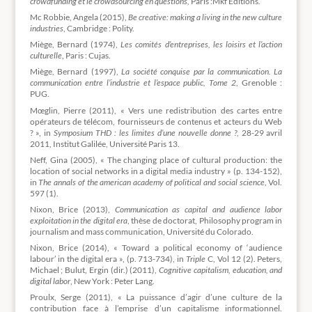
crowdfunding et le crowdsourcing en questions,
Paris :Mkf Éditions.
Mc Robbie, Angela (2015),
Be creative: making a living in the new culture
industries
, Cambridge : Polity.
Miège, Bernard (1974),
Les comités d’entreprises, les loisirs et l’action
culturelle
, Paris : Cujas.
Miège, Bernard (1997),
La société conquise par la communication. La
communication entre l’industrie et l’espace public, Tome 2
, Grenoble :
PUG.
Mœglin, Pierre (2011), « Vers une redistribution des cartes entre
opérateurs de télécom, fournisseurs de contenus et acteurs du Web
? », in
Symposium THD : les limites d’une nouvelle donne ?
, 28-29 avril
2011, Institut Galilée, Université Paris 13.
Neff, Gina (2005), « The changing place of cultural production: the
location of social networks in a digital media industry » (p. 134-152),
in
The annals of the american academy of political and social science
, Vol.
597 (1).
Nixon, Brice (2013),
Communication as capital and audience labor
exploitation in the digital era
, thèse de doctorat, Philosophy program in
journalism and mass communication, Université du Colorado.
Nixon, Brice (2014), « Toward a political economy of ‘audience
labour’ in the digital era », (p. 713-734), in
Triple
C, Vol 12 (2). Peters,
Michael ; Bulut, Ergin (dir.) (2011),
Cognitive capitalism, education, and
digital labor
, New York : Peter Lang.
Proulx, Serge (2011), « La puissance d’agir d’une culture de la
contribution face à l’emprise d’un capitalisme informationnel.