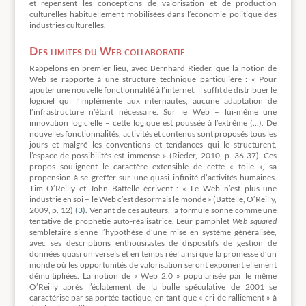
et repensent les conceptions de valorisation et de production
culturelles habituellement mobilisées dans l’économie politique des
industries culturelles.
Des limites du Web collaboratif
Rappelons en premier lieu, avec Bernhard Rieder, que la notion de
Web se rapporte à une structure technique particulière : « Pour
ajouter une nouvelle fonctionnalité à l’internet, il suffit de distribuer le
logiciel qui l’implémente aux internautes, aucune adaptation de
l’infrastructure n’étant nécessaire. Sur le Web – lui-même une
innovation logicielle – cette logique est poussée à l’extrême (…). De
nouvelles fonctionnalités, activités et contenus sont proposés tous les
jours et malgré les conventions et tendances qui le structurent,
l’espace de possibilités est immense » (Rieder, 2010, p. 36-37). Ces
propos soulignent le caractère extensible de cette « toile », sa
propension à se greffer sur une quasi infinité d’activités humaines.
Tim O’Reilly et John Battelle écrivent : « Le Web n’est plus une
industrie en soi – le Web c’est désormais le monde » (Battelle, O’Reilly,
2009, p. 12)
(3)
. Venant de ces auteurs, la formule sonne comme une
tentative de prophétie auto-réalisatrice. Leur pamphlet
Web squared
semblefaire sienne l’hypothèse d’une mise en système généralisée,
avec ses descriptions enthousiastes de dispositifs de gestion de
données quasi universels et en temps réel ainsi que la promesse d’un
monde où les opportunités de valorisation seront exponentiellement
démultipliées. La notion de « Web 2.0 » popularisée par le même
O’Reilly après l’éclatement de la bulle spéculative de 2001 se
caractérise par sa portée tactique, en tant que « cri de ralliement » à