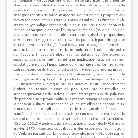
symbolique ». Cet auteur prend soin de se distinguer des thèses de
chercheurs des
cultural studies
comme Paul Willis, qui emploie le
même terme pour louer l’
empowerment
de consommateurs culturels,
en se gardant bien de toute analyse de la question de la propriété des
moyens de production culturelle. Lorsque Paul Willis affirme que « la
créativité symbolique est essentielle pour assurer la production et la
reproduction quotidienne de l’existence humaine » (1990, p. 207), on
peut y voir une énième platitude culturaliste. Mais si les propositions
de Brice Nixon suggèrent que le travail du public fait partie intégrante
de ce « travail concret » générant des valeurs d’usage qui permettent
au capital de se reproduire, la formule prend une toute autre
signification. Il apparaît alors que les auteurs de
Capitalisme et
industries culturelles
ont négligé une implication cruciale de leur
constat concernant l’importance du « maintien des formes et des
cadres d’exercice du travail artistique qui relèvent d’une organisation
précapitaliste », au sein de ce que Garnham désigne comme « mode
spécifiquement capitaliste de production médiatique ». En quoi
l’ « amateurisme » évoqué par ces auteurs serait-il foncièrement
distinct de formes culturelles populaires pré-industrielles et
authentiquement participatives ? Cette interrogation va de pair avec
l’hypothèse que le produit culturel n’est précisément pas
contenu
dans
le contenu culturel marchandisé et industriellement reproduit. Le
processus d’industrialisation culturelle n’est jamais définitivement
venu à bout des rites collectifs de cultures communautaires rétives à la
séparation entre labeur et divertissement, acteur et spectateur
(Csergo, 2001).
A contrario
, de la production amateur des MJC dans les
années 1970, jusqu’aux contributions des usagers-consommateurs
du Web, en passant par la « créativité symbolique » déployée par les