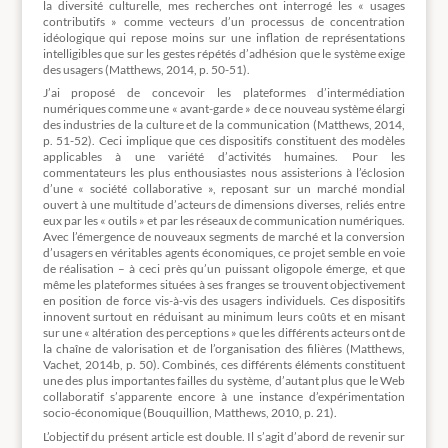
la diversité culturelle, mes recherches ont interrogé les « usages
contributifs » comme vecteurs d’un processus de concentration
idéologique qui repose moins sur une inflation de représentations
intelligibles que sur les gestes répétés d’adhésion que le système exige
des usagers (Matthews, 2014, p. 50-51).
J’ai proposé de concevoir les plateformes d’intermédiation
numériques comme une « avant-garde » de ce nouveau système élargi
des industries de la culture et de la communication (Matthews, 2014,
p. 51-52). Ceci implique que ces dispositifs constituent des modèles
applicables à une variété d’activités humaines. Pour les
commentateurs les plus enthousiastes nous assisterions à l’éclosion
d’une « société collaborative », reposant sur un marché mondial
ouvert à une multitude d’acteurs de dimensions diverses, reliés entre
eux par les « outils » et par les réseaux de communication numériques.
Avec l’émergence de nouveaux segments de marché et la conversion
d’usagers en véritables agents économiques, ce projet semble en voie
de réalisation – à ceci près qu’un puissant oligopole émerge, et que
même les plateformes situées à ses franges se trouvent objectivement
en position de force vis-à-vis des usagers individuels. Ces dispositifs
innovent surtout en réduisant au minimum leurs coûts et en misant
sur une « altération des perceptions » que les différents acteurs ont de
la chaîne de valorisation et de l’organisation des filières (Matthews,
Vachet, 2014b, p. 50). Combinés, ces différents éléments constituent
une des plus importantes failles du système, d’autant plus que le Web
collaboratif s’apparente encore à une instance d’expérimentation
socio-économique (Bouquillion, Matthews, 2010, p. 21).
L’objectif du présent article est double. Il s’agit d’abord de revenir sur