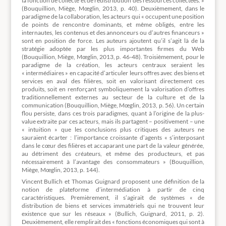
la fonction de collecte et de redistribution des ressources collectées. »
(Bouquillion, Miège, Mœglin, 2013, p. 40). Deuxièmement, dans le
paradigme de la collaboration, les acteurs qui « occupent une position
de points de rencontre dominants, et même obligés, entre les
internautes, les contenus et des annonceurs ou d’autres financeurs »
sont en position de force. Les auteurs ajoutent qu’il s’agit là de la
stratégie adoptée par les plus importantes firmes du Web
(Bouquillion, Miège, Mœglin, 2013, p. 46-48). Troisièmement, pour le
paradigme de la création, les acteurs centraux seraient les
« intermédiaires » en capacité d’articuler leurs offres avec des biens et
services en aval des filières, soit en valorisant directement ces
produits, soit en renforçant symboliquement la valorisation d’offres
traditionnellement externes au secteur de la culture et de la
communication (Bouquillion, Miège, Mœglin, 2013, p. 56). Un certain
flou persiste, dans ces trois paradigmes, quant à l’origine de la plus-
value extraite par ces acteurs, mais ils partagent – positivement – une
« intuition » que les conclusions plus critiques des auteurs ne
sauraient écarter : l’importance croissante d’agents « s’interposant
dans le cœur des filières et accaparant une part de la valeur générée,
au détriment des créateurs, et même des producteurs, et pas
nécessairement à l’avantage des consommateurs » (Bouquillion,
Miège, Mœglin, 2013, p. 144).
Vincent Bullich et Thomas Guignard proposent une définition de la
notion de plateforme d’intermédiation à partir de cinq
caractéristiques. Premièrement, il s’agirait de systèmes « de
distribution de biens et services immatériels qui ne trouvent leur
existence que sur les réseaux » (Bullich, Guignard, 2011, p. 2).
Deuxièmement, elle remplirait des « fonctions économiques qui sont à