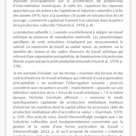
impulsée principalement par la prolifération de plateformes
d’intermédiation numériques. À cette fin, rappelons les réponses
apportées par les auteurs de
Capitalisme et industries culturelles
à la fin
des années 1970, face à la question clé posée en introduction de cet
ouvrage : comment le capital est-il amené à se valoriser dans la sphère
de la production culturelle ? (Huet et al., 1978, p. 8) :
La production culturelle (…) consiste essentiellement à intégrer un travail
artistique au processus de reproduction matérielle. Les caractéristiques
spécifiques de cette articulation n’impliquent pas nécessairement le
salariat. La soumission du travail au capital repose, au contraire, sur le
maintien des formes et des cadres d’exercice du travail artistique qui
relèvent d’une organisation précapitaliste, de l’amateurisme à la profession
libérale en passant par la petite production artisanale
(Huet et al., 1978, p.
178).
Je me permets d’insister sur les termes « maintien des formes et des
cadres d’exercice du travail artistique qui relèvent d’une organisation
précapitaliste », en soulevant l’interrogation suivante : peut-on
considérer que ces auteurs se sont – implicitement – appuyés sur une
définition restrictive de la « force de travail artistique » ? À la même
époque, Nicholas Garnham affirmait : « examiner le mode
spécifiquement capitaliste de production médiatique implique
d’observer les manières dont le capital utilise les processus réels de
production médiatique afin d’accroître sa valeur » (Garnham, 1979,
p. 139). Plus près de nous, David Hesmondhalgh souligne que « les
industries culturelles sont fondamentalement concernées par la
gestion et la vente d’une forme particulière de travail »
(Hesmondhalgh, 2013, p. 6) qu’il propose de nommer « créativité