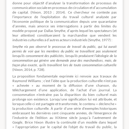
donne pour objectif d’analyser la transformation de processus de
communication sociale en processus de circulation et d’accumulation
de capital. (Nixon, 2013 ; 2014). Ce chercheur ne conteste pas
l’importance de l’exploitation du travail culturel analysée par
l’économie politique de la communication depuis une quarantaine
d’années, mais amorce ses interrogations à partir des limites du
modèle proposé par Dallas Smythe, d’après lequel les spectateurs (et
leur
attention
) constitueraient la marchandise que vendent les
industries culturelles à d’autres acteurs industriels (Smythe, 1977) :
Smythe n’a pas observé le processus de travail du public, qui lui aurait
permis de voir que les membres du public ne travaillent pas seulement
lorsqu’ils consomment des publicités, lorsqu’ils produisent l’idéologie de la
consommation qui génère une demande pour des marchandises, mais, de
façon plus exacte, qu’ils travaillent lors de toute consommation culturelle
(Nixon, 2014, p. 728).
La proposition fondamentale exprimée ici renvoie aux travaux de
Raymond Williams ; c’est l’idée que la production culturelle n’est pas
« achevée » au moment de la diffusion d’une chanson, du
téléchargement d’une application, de l’achat d’un journal. La
consommation n’entraîne pas la disparition du bien culturel mais
prolonge son existence. Lorsqu’une signification lui est attribuée, et
lorsque celle-ci est partagée et transformée, le contenu « déclenche »
la production culturelle. À partir d’une série d’exemples historiques
embrassant les dernières cent cinquante années, de l’émergence de
l’industrie de l’édition au XIXème siècle jusqu’à l’avènement de
Google
, Brice Nixon illustre la continuité d’un modèle dans lequel
« l’appropriation par le capital de l’objet du travail du public, la