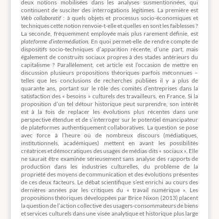
deux notions mobilisées dans les analyses susmentionnées, qui
continuent de susciter des interrogations légitimes. La première est
Web collaboratif
: à quels objets et processus socio-économiques et
techniques cette notion renvoie-t-elle et quelles en sont les faiblesses ?
La seconde, fréquemment employée mais plus rarement définie, est
plateforme d’intermédiation
. En quoi permet-elle de rendre compte de
dispositifs socio-techniques d’apparition récente, d’une part, mais
également de construits sociaux propres à des stades antérieurs du
capitalisme ? Parallèlement, cet article est l’occasion de mettre en
discussion plusieurs propositions théoriques parfois méconnues –
telles que les conclusions de recherches publiées il y a plus de
quarante ans, portant sur le rôle des comités d’entreprises dans la
satisfaction des « besoins » culturels des travailleurs, en France. Si la
proposition d’un tel détour historique peut surprendre, son intérêt
est à la fois de replacer les évolutions plus récentes dans une
perspective étendue et de s’interroger sur le potentiel émancipateur
de plateformes authentiquement collaboratives. La question se pose
avec force à l’heure où de nombreux discours (médiatiques,
institutionnels, académiques) mettent en avant les possibilités
créatrices et démocratiques des usages de médias dits « sociaux ». Elle
ne saurait être examinée sérieusement sans analyse des rapports de
production dans les industries culturelles, du problème de la
propriété des moyens de communication et des évolutions présentes
de ces deux facteurs. Le débat scientifique s’est enrichi au cours des
dernières années par les critiques du « travail numérique ». Les
propositions théoriques développées par Brice Nixon (2013) placent
la question de l’action collective des usagers-consommateurs de biens
et services culturels dans une visée analytique et historique plus large