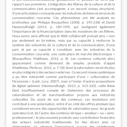
rapport aux premières. L’intégration des filières de la culture et de la
communication s’est accompagnée, à un second niveau structurel,
d’une articulation croissante avec les industries de biens et services de
consommation courante. Ces phénomènes ont été analysés en
profondeur par Philippe Bouquillion (2008, p. 195-238) et David
Hesmondhalgh (2013, p. 185-199), qui soulignent également
l’importance de la financiarisation dans les mutations de ces filières.
Nous avons ainsi affirmé que le Web collaboratif prenait sens « non
pas seulement en lui-même, mais par sa capacité à renforcer le
système des industries de la culture et de la communication, d’une
part, et par sa capacité à constituer, avec les industries de la
consommation courante, une vaste place de marché électronique »
(Bouquillion, Matthews, 2012, p. 8). Les contenus culturels alors
apparaissent comme devenant de simples produits d’appel
(Matthews, Perticoz, 2012, p. 7-18) dont la valorisation serait de plus
en plus intégrée à des secteurs externes. Ce second niveau systémique
a pu être interprété comme participant d’une « culturisation de
l’économie » (Lash, Lury, 2007), mais à l’instar d’autres propositions
de
digital optimists
(Hesmondhalgh, 2013, p. 313-320), cette thèse
tient insuffisamment compte de l’extension des processus de
rationalisation et de marchandisation propres aux industries
culturelles. Du point de vue des contenus, ces évolutions ont
contribué à une polarisation, entre d’un côté des offres
premium
(qui
constituent encore des opportunités de valorisation pour les grands
opérateurs) et, de l’autre, des contenus de type « amateur » ou « semi-
professionnel » le plus souvent produits sans contribution financière
des acteurs industriels traditionnels. En lien direct avec ce
phénomène, on observe l’importance accrue des plateformes