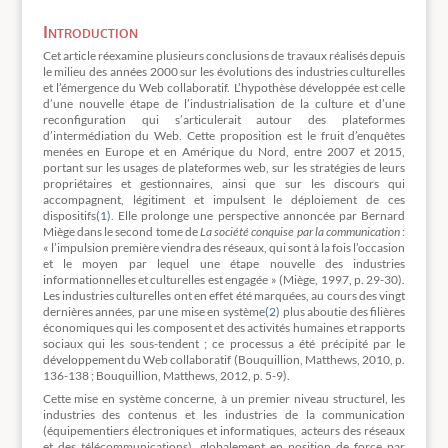
Introduction
Cet article réexamine plusieurs conclusions de travaux réalisés depuis
le milieu des années 2000 sur les évolutions des industries culturelles
et l’émergence du Web collaboratif. L’hypothèse développée est celle
d’une nouvelle étape de l’industrialisation de la culture et d’une
reconfiguration qui s’articulerait autour des plateformes
d’intermédiation du Web. Cette proposition est le fruit d’enquêtes
menées en Europe et en Amérique du Nord, entre 2007 et 2015,
portant sur les usages de plateformes web, sur les stratégies de leurs
propriétaires et gestionnaires, ainsi que sur les discours qui
accompagnent, légitiment et impulsent le déploiement de ces
dispositifs
(1)
. Elle prolonge une perspective annoncée par Bernard
Miège dans le second tome de
La société conquise par la communication
:
« l’impulsion première viendra des réseaux, qui sont à la fois l’occasion
et le moyen par lequel une étape nouvelle des industries
informationnelles et culturelles est engagée » (Miège, 1997, p. 29-30).
Les industries culturelles ont en effet été marquées, au cours des vingt
dernières années, par une mise en système
(2)
plus aboutie des filières
économiques qui les composent et des activités humaines et rapports
sociaux qui les sous-tendent ; ce processus a été précipité par le
développement du Web collaboratif (Bouquillion, Matthews, 2010, p.
136-138 ; Bouquillion, Matthews, 2012, p. 5-9).
Cette mise en système concerne, à un premier niveau structurel, les
industries des contenus et les industries de la communication
(équipementiers électroniques et informatiques, acteurs des réseaux
et des télécommunications), globalement en position de force par