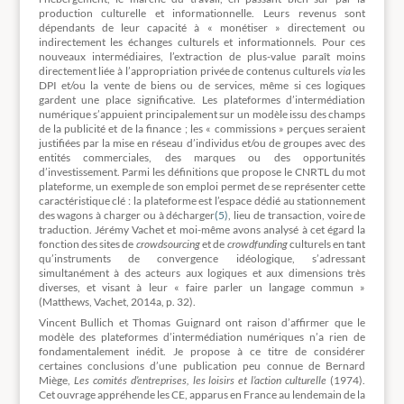
production culturelle et informationnelle. Leurs revenus sont
dépendants de leur capacité à « monétiser » directement ou
indirectement les échanges culturels et informationnels. Pour ces
nouveaux intermédiaires, l’extraction de plus-value paraît moins
directement liée à l’appropriation privée de contenus culturels
via
les
DPI et/ou la vente de biens ou de services, même si ces logiques
gardent une place significative. Les plateformes d’intermédiation
numérique s’appuient principalement sur un modèle issu des champs
de la publicité et de la finance ; les « commissions » perçues seraient
justifiées par la mise en réseau d’individus et/ou de groupes avec des
entités commerciales, des marques ou des opportunités
d’investissement. Parmi les définitions que propose le CNRTL du mot
plateforme, un exemple de son emploi permet de se représenter cette
caractéristique clé : la plateforme est l’espace dédié au stationnement
des wagons à charger ou à décharger
(5)
, lieu de transaction, voire de
traduction. Jérémy Vachet et moi-même avons analysé à cet égard la
fonction des sites de
crowdsourcing
et de
crowdfunding
culturels en tant
qu’instruments de convergence idéologique, s’adressant
simultanément à des acteurs aux logiques et aux dimensions très
diverses, et visant à leur « faire parler un langage commun »
(Matthews, Vachet, 2014a, p. 32).
Vincent Bullich et Thomas Guignard ont raison d’affirmer que le
modèle des plateformes d’intermédiation numériques n’a rien de
fondamentalement inédit. Je propose à ce titre de considérer
certaines conclusions d’une publication peu connue de Bernard
Miège,
Les comités d’entreprises, les loisirs et l’action culturelle
(1974).
Cet ouvrage appréhende les CE, apparus en France au lendemain de la