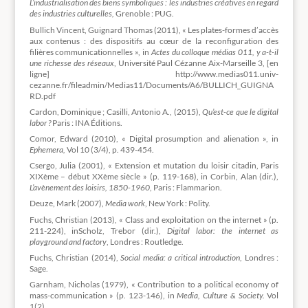
L’industrialisation des biens symboliques : les industries créatives en regard
des industries culturelles,
Grenoble : PUG.
Bullich Vincent, Guignard Thomas (2011), « Les plates-formes d’accès
aux contenus : des dispositifs au cœur de la reconfiguration des
filières communicationnelles », in
Actes du colloque médias 011, y a-t-il
une richesse des réseaux
, Université Paul Cézanne Aix-Marseille 3, [en
ligne] http://www.medias011.univ-
cezanne.fr/fileadmin/Medias11/Documents/A6/BULLICH_GUIGNA
RD.pdf
Cardon, Dominique ; Casilli, Antonio A., (2015),
Qu’est-ce que le digital
labor ?
Paris : INA Éditions.
Comor, Edward (2010), « Digital prosumption and alienation », in
Ephemera,
Vol 10 (3/4), p. 439-454.
Csergo, Julia (2001), « Extension et mutation du loisir citadin, Paris
XIXème – début XXème siècle » (p. 119-168), in Corbin, Alan (dir.),
L’avènement des loisirs, 1850-1960
, Paris : Flammarion.
Deuze, Mark (2007),
Media work
, New York : Polity.
Fuchs, Christian (2013), « Class and exploitation on the internet » (p.
211-224), inScholz, Trebor (dir.),
Digital labor: the internet as
playground and factory
, Londres : Routledge.
Fuchs, Christian (2014),
Social media: a critical introduction
, Londres :
Sage.
Garnham, Nicholas (1979), « Contribution to a political economy of
mass-communication » (p. 123-146), in
Media, Culture & Society.
Vol
1(2).