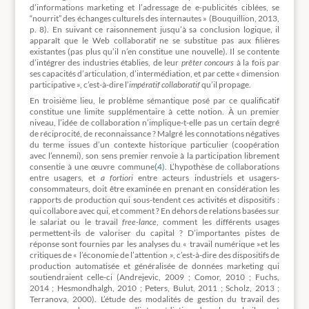
d’informations marketing et l’adressage de e-publicités ciblées, se
“nourrit” des échanges culturels des internautes » (Bouquillion, 2013,
p. 8). En suivant ce raisonnement jusqu’à sa conclusion logique, il
apparaît que le Web collaboratif ne se substitue pas aux filières
existantes (pas plus qu’il n’en constitue une nouvelle). Il se contente
d’intégrer des industries établies, de leur
prêter concours
à la fois par
ses capacités d’articulation, d’intermédiation, et par cette « dimension
participative », c’est-à-dire l’
impératif collaboratif
qu’il propage.
En troisième lieu, le problème sémantique posé par ce qualificatif
constitue une limite supplémentaire à cette notion. À un premier
niveau, l’idée de collaboration n’implique-t-elle pas un certain degré
de réciprocité, de reconnaissance ? Malgré les connotations négatives
du terme issues d’un contexte historique particulier (coopération
avec l’ennemi), son sens premier renvoie à la participation librement
consentie à une œuvre commune
(4)
. L’hypothèse de collaborations
entre usagers, et
a fortiori
entre acteurs industriels et usagers-
consommateurs, doit être examinée en prenant en considération les
rapports de production qui sous-tendent ces activités et dispositifs :
qui collabore avec qui, et comment ? En dehors de relations basées sur
le salariat ou le travail
free-lance
, comment les différents usages
permettent-ils de valoriser du capital ? D’importantes pistes de
réponse sont fournies par les analyses du « travail numérique »et les
critiques de « l’économie de l’attention », c’est-à-dire des dispositifs de
production automatisée et généralisée de données marketing qui
soutiendraient celle-ci (Andrejevic, 2009 ; Comor, 2010 ; Fuchs,
2014 ; Hesmondhalgh, 2010 ; Peters, Bulut, 2011 ; Scholz, 2013 ;
Terranova, 2000). L’étude des modalités de gestion du travail des