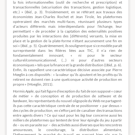
la fois informationnelles (outil de recherche et prescription) et
transactionnelles (sécurisation des transactions, gestion logistique,
etc.) » (
Ibid
., p. 3). Troisièmement, en se référant aux travaux des
économistes Jean-Charles Rochet et Jean Tirole, les plateformes
opéreraient des marchés multi-faces, réunissant plusieurs types
d’acteurs différents mais interdépendants pour l’échange, leur
permettant « de procéder à la captation des externalités positives
produites par les interactions des [différents] versants, la mise en
place et la gestion de la plate-forme n’étant aucunement une fin en
soi » (
Ibid
., p. 5). Quatrièmement, ils soulignent que si ce modèle paraît
surreprésenté dans les filières liées aux TIC, il n’a rien de
fondamentalement innovant, « ni pour le secteur
culturel/communicationnel, (…) ni pour d’autres secteurs
économiques » tels que la finance et la grande distribution ((
Ibid
., p. 6).
Enfin, ils rappellent une caractéristique décisive associée par Pierre
Mœglin à ces dispositifs : « la valeur qu’ils ajoutent et les profits qu’ils
retirent ne doivent rien à une quelconque activité de production en
propre » (Moeglin, 2011).
Hormis
Apple
, qui fait figure d’exception du fait de son supposé « cœur
de métier » de conception et de production de
software
et de
hardware
, les représentants du nouvel oligopole du Web ne partagent-
ils pas cette caractéristique centrale de se positionner « par dessus »
des cycles de production, en s’efforçant de canaliser des transactions
entre agents divers ? Ce qui vaut pour les
big four
concerne aussi les
milliers de plateformes qui tentent de tirer leur épingle du jeu à partir
de – ou en parasite sur – des activités aussi diverses que les rencontres
amoureuses, le covoiturage, la distribution alimentaire,
l’hébergement, le marché du travail, en passant bien sûr par la