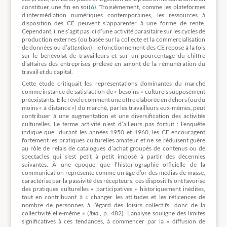
constituer une fin en soi
(6)
. Troisièmement, comme les plateformes
d’intermédiation numériques contemporaines, les ressources à
disposition des CE peuvent s’apparenter à une forme de rente.
Cependant, il ne s’agit pas ici d’une activité parasitaire sur les cycles de
production externes (ou basée sur la collecte et la commercialisation
de données ou d’
attention
) : le fonctionnement des CE repose à la fois
sur le bénévolat de travailleurs et sur un pourcentage du chiffre
d’affaires des entreprises prélevé en amont de la rémunération du
travail et du capital.
Cette étude critiquait les représentations dominantes du marché
comme instance de satisfaction de « besoins » culturels supposément
préexistants. Elle révèle comment une offre élaborée en dehors (ou du
moins « à distance ») du marché, par les travailleurs eux-mêmes, peut
contribuer à une augmentation et une diversification des activités
culturelles. Le terme activité n’est d’ailleurs pas fortuit : l’enquête
indique que durant les années 1950 et 1960, les CE encouragent
fortement les pratiques culturelles amateur et ne se réduisent guère
au rôle de relais de catalogues d’achat groupés de contenus ou de
spectacles qui s’est petit à petit imposé à partir des décennies
suivantes. À une époque que l’historiographie officielle de la
communication représente comme un âge d’or des médias de masse,
caractérisé par la passivité des récepteurs, ces dispositifs ont favorisé
des pratiques culturelles « participatives » historiquement inédites,
tout en contribuant à « changer les attitudes et les réticences de
nombre de personnes à l’égard des loisirs collectifs, donc de la
collectivité elle-même » (
Ibid
., p. 482). L’analyse souligne des limites
significatives à ces tendances, à commencer par la « diffusion de