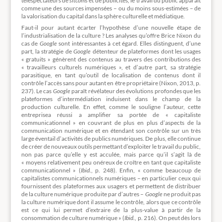
téléspectateurs de
sitcoms
et de publicités, le travail du public apparaît
comme une des sources impensées – ou du moins sous-estimées – de
la valorisation du capital dans la sphère culturelle et médiatique.
Faut-il pour autant écarter l’hypothèse d’une nouvelle étape de
l’industrialisation de la culture ? Les analyses qu’offre Brice Nixon du
cas de
Google
sont intéressantes à cet égard. Elles distinguent, d’une
part, la stratégie de
Google
détenteur de plateformes dont les usages
« gratuits » génèrent des contenus au travers des contributions des
« travailleurs culturels numériques », et d’autre part, sa stratégie
parasitique, en tant qu’outil de localisation de contenus dont il
contrôle l’accès sans pour autant en être propriétaire (Nixon, 2013, p.
237). Le cas
Google
paraît révélateur des évolutions profondes que les
plateformes d’intermédiation induisent dans le champ de la
production culturelle. En effet, comme le souligne l’auteur, cette
entreprisea réussi a amplifier sa portée de « capitaliste
communicationnel » en couvrant de plus en plus d’aspects de la
communication numérique et en étendant son contrôle sur un très
large éventail d’activités de publics numériques. De plus, elle continue
de créer de nouveaux outils permettant d’exploiter le travail du public,
non pas parce qu’elle y est acculée, mais parce qu’il s’agit là de
« moyens relativement peu onéreux de croître en tant que capitaliste
communicationnel » (
Ibid
., p. 248). Enfin, « comme beaucoup de
capitalistes communicationnels numériques – en particulier ceux qui
fournissent des plateformes aux usagers et permettent de distribuer
de la culture numérique produite par d’autres –
Google
ne produit pas
la culture numérique dont il assume le contrôle, alors que ce contrôle
est ce qui lui permet d’extraire de la plus-value à partir de la
consommation de culture numérique » (
Ibid
., p. 216). On peut dès lors