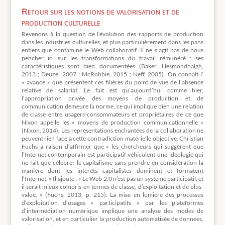
Retour sur les notions de valorisation et de
production culturelle
Revenons à la question de l’évolution des rapports de production
dans les industries culturelles, et plus particulièrement dans les pans
entiers que contamine le Web collaboratif. Il ne s’agit pas de nous
pencher ici sur les transformations du travail rémunéré : ses
caractéristiques sont bien documentées (Baker, Hesmondhalgh,
2013 ; Deuze, 2007 ; McRobbie, 2015 ; Neff, 2005). On connaît l’
« avance » que présentent ces filières du point de vue de l’absence
relative de salariat. Le fait est qu’aujourd’hui comme hier,
l’appropriation privée des moyens de production et de
communication demeure la norme, ce qui implique bien une relation
de classe entre usagers-consommateurs et propriétaires de ce que
Nixon appelle les « moyens de production communicationnelle »
(Nixon, 2014). Les représentations enchantées de la collaboration ne
peuvent rien face à cette contradiction matérielle objective. Christian
Fuchs a raison d’affirmer que « les chercheurs qui suggèrent que
l’Internet contemporain est participatif véhiculent une idéologie qui
ne fait que célébrer le capitalisme sans prendre en considération la
manière dont les intérêts capitalistes dominent et formatent
l’Internet. » Il ajoute : « Le Web 2.0 n’est pas un système participatif, et
il serait mieux compris en termes de classe, d’exploitation et de plus-
value. » (Fuchs, 2013, p. 215). La mise en lumière des processus
d’exploitation d’usages « participatifs » par les plateformes
d’intermédiation numérique implique une analyse des modes de
valorisation, et en particulier la production automatisée de données,