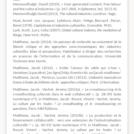
Hesmondhalgh, David (2010), « User-generated content, free labour
and the cultural industries » (p. 267-284), in
Ephemera
, Vol. 10 (3-4).
Hesmondhalgh David (2013),
The cultural industries
, Londres : Sage.
Huet, Armel ; Ion, Jacques ; Lefebvre, Alain ; Miège, Bernard ; Peron,
René (1978),
Capitalisme et industries culturelles
, Grenoble : PUG.
Lash, Scott ; Lury, Celia (2007),
Global cultural industry, the mediation of
things
, New York : Polity.
Matthews, Jacob (2014),
Un parcours de recherche au croisement de la
théorie critique et des approches socio-économiques des industries
culturelles. bilan et perspectives
, Habilitation à diriger des recherches
en sciences de l’information et de la communication, Université
Toulouse Jean Jaurès.
Matthews, Jacob (2016), « Eviter l’amour du sable qui crisse »
,
Variations
(à paraître), [en ligne] http://cemticritic.eu/jacob-matthews/
Matthews, Jacob ; Perticoz, Lucien (dir.) (2012),
L’industrie musicale en
france à l’aube du XXI
ème
siècle : approches critiques
, Paris : L’Harmattan.
Matthews, Jacob ; Vachet, Jeremy (2014a), « Le crowdsourcing et le
crowdfunding culturels dans le web collaboratif », (p. 28-39) Suite
numérique n°3, in Matthews, Jacob ; Rouzé, Vinent ; Vachet, Jeremy,
La culture par les foules ? Le crowdfunding et le crowdsourcing en
questions,
Paris :Mkf Éditions.
Matthews, Jacob ; Vachet, Jeremy (2014b), « La production et le
financement collaboratifs : vers une extension de l’industrialisation
culturelle ? », (p. 40-55) Suite numérique n°4, in Matthews, Jacob ;
Rouzé, Vinent ; Vachet, Jeremy,
La culture par les foules ? Le