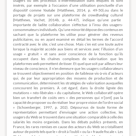
usagers ou des processus d’intermédiation dans lesquels ils sont
insérés, par exemple à l’occasion d’une utilisation ponctuelle d’un
dispositif comme
Youtube
(Matthews, 2014, p. 49-50),ou dans le
portage de projets sur une plateforme de
crowdfunding
culturel
(
Matthews, Vachet, 2014b, p. 44-47), indique qu’une partie
importante de ladite collaboration s’effectue à l’insu des usagers-
consommateurs individuels. Qu’une minorité dépose des contenus en
sachant que la plateforme les utilise pour générer des revenus
publicitaires, ou en ayant examiné en détail les termes de l’accord
contracté avec le site, c’est une chose. Mais c’en est une toute autre
lorsque la majorité accède aux biens et services avec l’illusion d’un
usage « gratuit » et sans avoir conscience de la fonction qu’ils
occupent dans les chaînes complexes de valorisation que les
plateformes web permettent de tisser. Et quel que soit par ailleurs leur
niveau de conscience, il n’en demeure que les usagers collaborateurs
se trouvent objectivement en position de faiblesse vis-à-vis d’acteurs
qui, de par leur appropriation des moyens de production et de
communication, déterminent les stratégies de valorisation auxquelles
concourent les premiers. À cet égard, dans la droite lignée des
mutations « néo-libérales » du capitalisme, le Web collaboratif opère
bien un transfert de coûts vers « des personnes qui n'[ont] pas la
capacité de proposer ou de réaliser leur propre vision de l’ordre social
» (Schoenberger, 1997, p. 202). Dépourvus de toute forme de
représentation permettant d’envisager une action collective, les
usagers du Web se trouvent dans une situation comparable à celle des
salariés les moins organisés. Dans les débats publics présents, en
France, les rares remises en cause des acteurs du Web se cristallisent
autour de points tels que le « droit à l’oubli » ou la « fraude fiscale ». Les