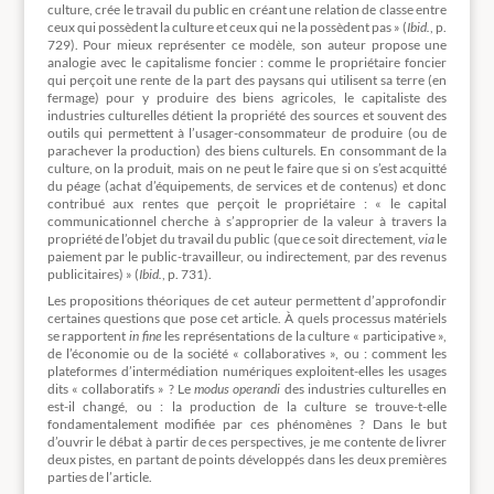
culture, crée le travail du public en créant une relation de classe entre
ceux qui possèdent la culture et ceux qui ne la possèdent pas » (
Ibid.
, p.
729). Pour mieux représenter ce modèle, son auteur propose une
analogie avec le capitalisme foncier : comme le propriétaire foncier
qui perçoit une rente de la part des paysans qui utilisent sa terre (en
fermage) pour y produire des biens agricoles, le capitaliste des
industries culturelles détient la propriété des sources et souvent des
outils qui permettent à l’usager-consommateur de produire (ou de
parachever la production) des biens culturels. En consommant de la
culture, on la produit, mais on ne peut le faire que si on s’est acquitté
du péage (achat d’équipements, de services et de contenus) et donc
contribué aux rentes que perçoit le propriétaire : « le capital
communicationnel cherche à s’approprier de la valeur à travers la
propriété de l’objet du travail du public (que ce soit directement,
via
le
paiement par le public-travailleur, ou indirectement, par des revenus
publicitaires) » (
Ibid.
, p. 731).
Les propositions théoriques de cet auteur permettent d’approfondir
certaines questions que pose cet article. À quels processus matériels
se rapportent
in fine
les représentations de la culture « participative »,
de l’économie ou de la société « collaboratives », ou : comment les
plateformes d’intermédiation numériques exploitent-elles les usages
dits « collaboratifs » ? Le
modus operandi
des industries culturelles en
est-il changé, ou : la production de la culture se trouve-t-elle
fondamentalement modifiée par ces phénomènes ? Dans le but
d’ouvrir le débat à partir de ces perspectives, je me contente de livrer
deux pistes, en partant de points développés dans les deux premières
parties de l’article.