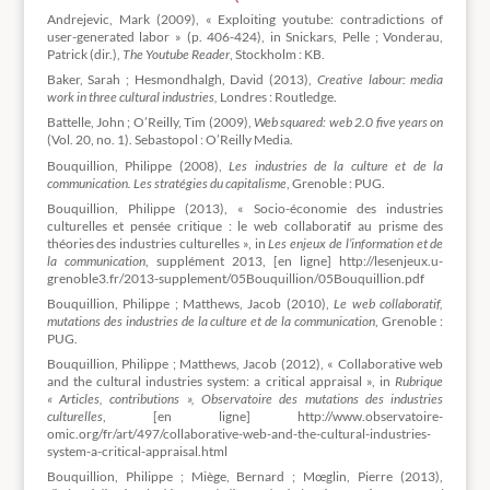
Andrejevic, Mark (2009), « Exploiting youtube: contradictions of
user-generated labor » (p. 406-424), in Snickars, Pelle ; Vonderau,
Patrick (dir.),
The Youtube Reader
, Stockholm : KB.
Baker, Sarah ; Hesmondhalgh, David (2013),
Creative labour: media
work in three cultural industries,
Londres : Routledge.
Battelle, John ; O’Reilly, Tim (2009),
Web squared: web 2.0 five years on
(Vol. 20, no. 1). Sebastopol : O’Reilly Media.
Bouquillion, Philippe (2008),
Les industries de la culture et de la
communication. Les stratégies du capitalisme
, Grenoble : PUG.
Bouquillion, Philippe (2013), « Socio-économie des industries
culturelles et pensée critique : le web collaboratif au prisme des
théories des industries culturelles », in
Les enjeux de l’information et de
la communication
, supplément 2013, [en ligne] http://lesenjeux.u-
grenoble3.fr/2013-supplement/05Bouquillion/05Bouquillion.pdf
Bouquillion, Philippe ; Matthews, Jacob (2010),
Le web collaboratif,
mutations des industries de la culture et de la communication
, Grenoble :
PUG.
Bouquillion, Philippe ; Matthews, Jacob (2012), « Collaborative web
and the cultural industries system: a critical appraisal », in
Rubrique
« Articles, contributions », Observatoire des mutations des industries
culturelles
, [en ligne] http://www.observatoire-
omic.org/fr/art/497/collaborative-web-and-the-cultural-industries-
system-a-critical-appraisal.html
Bouquillion, Philippe ; Miège, Bernard ; Mœglin, Pierre (2013),