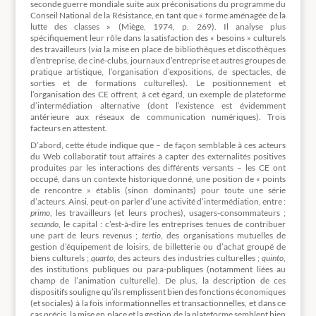
seconde guerre mondiale suite aux préconisations du programme du
Conseil National de la Résistance, en tant que « forme aménagée de la
lutte des classes » (Miège, 1974, p. 269). Il analyse plus
spécifiquement leur rôle dans la satisfaction des « besoins » culturels
des travailleurs (
via
la mise en place de bibliothèques et discothèques
d’entreprise, de ciné-clubs, journaux d’entreprise et autres groupes de
pratique artistique, l’organisation d’expositions, de spectacles, de
sorties et de formations culturelles). Le positionnement et
l’organisation des CE offrent, à cet égard, un exemple de plateforme
d’intermédiation alternative (dont l’existence est évidemment
antérieure aux réseaux de communication numériques). Trois
facteurs en attestent.
D’abord, cette étude indique que – de façon semblable à ces acteurs
du Web collaboratif tout affairés à capter des externalités positives
produites par les interactions des différents versants – les CE ont
occupé, dans un contexte historique donné, une position de « points
de rencontre » établis (sinon dominants) pour toute une série
d’acteurs. Ainsi, peut-on parler d’une activité d’intermédiation, entre :
primo
, les travailleurs (et leurs proches), usagers-consommateurs ;
secundo
, le capital : c’est-à-dire les entreprises tenues de contribuer
une part de leurs revenus ;
tertio
, des organisations mutuelles de
gestion d’équipement de loisirs, de billetterie ou d’achat groupé de
biens culturels ;
quarto
, des acteurs des industries culturelles ;
quinto
,
des institutions publiques ou para-publiques (notamment liées au
champ de l’animation culturelle). De plus, la description de ces
dispositifs souligne qu’ils remplissent bien des fonctions économiques
(et sociales) à la fois informationnelles et transactionnelles, et dans ce
cas précis, la mise en place et la gestion de la plateforme semblent bien