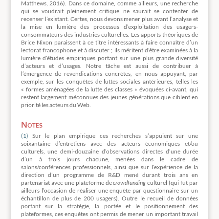
Matthews, 2016). Dans ce domaine, comme ailleurs, une recherche
qui se voudrait pleinement critique ne saurait se contenter de
recenser l’existant. Certes, nous devons mener plus avant l’analyse et
la mise en lumière des processus d’exploitation des usagers-
consommateurs des industries culturelles. Les apports théoriques de
Brice Nixon paraissent à ce titre intéressants à faire connaître d’un
lectorat francophone et à discuter ; ils méritent d’être examinées à la
lumière d’études empiriques portant sur une plus grande diversité
d’acteurs et d’usages. Notre tâche est aussi de contribuer à
l’émergence de revendications concrètes, en nous appuyant, par
exemple, sur les conquêtes de luttes sociales antérieures, telles les
« formes aménagées de la lutte des classes » évoquées ci-avant, qui
restent largement méconnues des jeunes générations que ciblent en
priorité les acteurs du Web.
Notes
(1)
Sur le plan empirique ces recherches s’appuient sur une
soixantaine d’entretiens avec des acteurs économiques et/ou
culturels, une demi-douzaine d’observations directes d’une durée
d’un à trois jours chacune, menées dans le cadre de
salons/conférences professionnels, ainsi que sur l’expérience de la
direction d’un programme de R&D mené durant trois ans en
partenariat avec une plateforme de
crowdfunding
culturel (qui fut par
ailleurs l’occasion de réaliser une enquête par questionnaire sur un
échantillon de plus de 200 usagers). Outre le recueil de données
portant sur la stratégie, la portée et le positionnement des
plateformes, ces enquêtes ont permis de mener un important travail