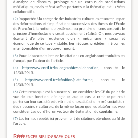
d’analyse de discours, prolongé sur un corpus de productions
médiatiques, essais et
best-sellers
portant sur la thématique du « Web
collaboratif ».
(2)
Rapportée à la catégorie des industries culturelles et soutenue par
des déformations et simplifications successives des thèses de l’École
de Francfort, la notion de système a pu prendre un sens abstrait : le
principe d’homéostasie y serait absolument réalisé. Or, mes travaux
écartent d’emblée l’existence d’un « mécanisme » social et
économique de ce type – stable, hermétique, prédéterminé par les
intentionnalités d’un groupe dirigeant.
(3)
Pour l’aisance de lecture les citations en anglais sont traduites en
français par l’auteur de l’article.
(4)
http://www.cnrtl.fr/lexicographie/collaboration
, consulté le
15/05/2015.
(5)
http://www.cnrtl.fr/definition/plate-forme
, consulté le
12/05/2015.
(6)
Cette remarque est à nuancer si l’on considère les CE du point de
vue de leur fonction idéologique, auquel cas la critique pourrait
porter sur leur caractère de vitrine d’une satisfaction « pré-socialiste »
des « besoins » culturels, de la même façon que les plateformes web
constituent aujourd’hui un vecteur de légitimation du capitalisme.
(7)
Les termes répétés ici proviennent de citations étendues au fil de
l’article.
Références bibliographiques