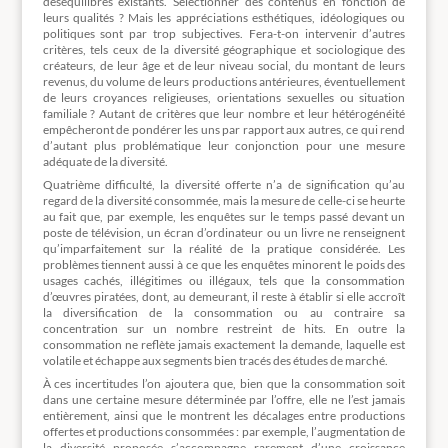
déséquilibres existants. Sélectionner des contenus en fonction de
leurs qualités ? Mais les appréciations esthétiques, idéologiques ou
politiques sont par trop subjectives. Fera-t-on intervenir d’autres
critères, tels ceux de la diversité géographique et sociologique des
créateurs, de leur âge et de leur niveau social, du montant de leurs
revenus, du volume de leurs productions antérieures, éventuellement
de leurs croyances religieuses, orientations sexuelles ou situation
familiale ? Autant de critères que leur nombre et leur hétérogénéité
empêcheront de pondérer les uns par rapport aux autres, ce qui rend
d’autant plus problématique leur conjonction pour une mesure
adéquate de la diversité.
Quatrième difficulté, la diversité offerte n’a de signification qu’au
regard de la diversité consommée, mais la mesure de celle-ci se heurte
au fait que, par exemple, les enquêtes sur le temps passé devant un
poste de télévision, un écran d’ordinateur ou un livre ne renseignent
qu’imparfaitement sur la réalité de la pratique considérée. Les
problèmes tiennent aussi à ce que les enquêtes minorent le poids des
usages cachés, illégitimes ou illégaux, tels que la consommation
d’œuvres piratées, dont, au demeurant, il reste à établir si elle accroît
la diversification de la consommation ou au contraire sa
concentration sur un nombre restreint de hits. En outre la
consommation ne reflète jamais exactement la demande, laquelle est
volatile et échappe aux segments bien tracés des études de marché.
À ces incertitudes l’on ajoutera que, bien que la consommation soit
dans une certaine mesure déterminée par l’offre, elle ne l’est jamais
entièrement, ainsi que le montrent les décalages entre productions
offertes et productions consommées : par exemple, l’augmentation de
la diversité proposée s’accompagne rarement d’une croissance