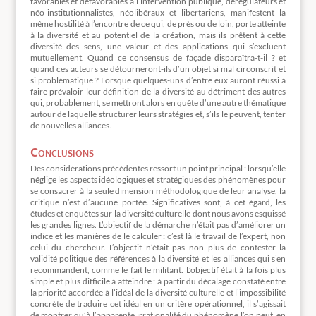
favorables et défavorables à l’intervention publique, dérégulateurs et
néo-institutionnalistes, néolibéraux et libertariens, manifestent la
même hostilité à l’encontre de ce qui, de près ou de loin, porte atteinte
à la diversité et au potentiel de la création, mais ils prêtent à cette
diversité des sens, une valeur et des applications qui s’excluent
mutuellement. Quand ce consensus de façade disparaîtra-t-il ? et
quand ces acteurs se détourneront-ils d’un objet si mal circonscrit et
si problématique ? Lorsque quelques-uns d’entre eux auront réussi à
faire prévaloir leur définition de la diversité au détriment des autres
qui, probablement, se mettront alors en quête d’une autre thématique
autour de laquelle structurer leurs stratégies et, s’ils le peuvent, tenter
de nouvelles alliances.
Conclusions
Des considérations précédentes ressort un point principal : lorsqu’elle
néglige les aspects idéologiques et stratégiques des phénomènes pour
se consacrer à la seule dimension méthodologique de leur analyse, la
critique n’est d’aucune portée. Significatives sont, à cet égard, les
études et enquêtes sur la diversité culturelle dont nous avons esquissé
les grandes lignes. L’objectif de la démarche n’était pas d’améliorer un
indice et les manières de le calculer : c’est là le travail de l’expert, non
celui du chercheur. L’objectif n’était pas non plus de contester la
validité politique des références à la diversité et les alliances qui s’en
recommandent, comme le fait le militant. L’objectif était à la fois plus
simple et plus difficile à atteindre : à partir du décalage constaté entre
la priorité accordée à l’idéal de la diversité culturelle et l’impossibilité
concrète de traduire cet idéal en un critère opérationnel, il s’agissait
de montrer qu’à l’apparente irrationalité du phénomène l’on peut, en