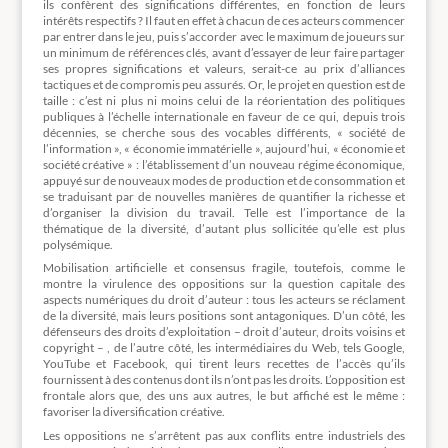
ils confèrent des significations différentes, en fonction de leurs
intérêts respectifs ? Il faut en effet à chacun de ces acteurs commencer
par entrer dans le jeu, puis s’accorder avec le maximum de joueurs sur
un minimum de références clés, avant d’essayer de leur faire partager
ses propres significations et valeurs, serait-ce au prix d’alliances
tactiques et de compromis peu assurés. Or, le projet en question est de
taille : c’est ni plus ni moins celui de la réorientation des politiques
publiques à l’échelle internationale en faveur de ce qui, depuis trois
décennies, se cherche sous des vocables différents, « société de
l’information », « économie immatérielle », aujourd’hui, « économie et
société créative » : l’établissement d’un nouveau régime économique,
appuyé sur de nouveaux modes de production et de consommation et
se traduisant par de nouvelles manières de quantifier la richesse et
d’organiser la division du travail. Telle est l’importance de la
thématique de la diversité, d’autant plus sollicitée qu’elle est plus
polysémique.
Mobilisation artificielle et consensus fragile, toutefois, comme le
montre la virulence des oppositions sur la question capitale des
aspects numériques du droit d’auteur : tous les acteurs se réclament
de la diversité, mais leurs positions sont antagoniques. D’un côté, les
défenseurs des droits d’exploitation – droit d’auteur, droits voisins et
copyright – , de l’autre côté, les intermédiaires du Web, tels Google,
YouTube et Facebook, qui tirent leurs recettes de l’accès qu’ils
fournissent à des contenus dont ils n’ont pas les droits. L’opposition est
frontale alors que, des uns aux autres, le but affiché est le même :
favoriser la diversification créative.
Les oppositions ne s’arrêtent pas aux conflits entre industriels des