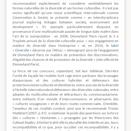
recommandent explicitement de considérer semblablement les
formes naturelles de la diversité et ses formes culturelles. Il n’est pas
moins significatif qu’une revue scientifique internationale comme
Conservation & Society
se présente comme « an interdisciplinary
journal exploring linkages between society, environment and
development ». Et, exemple particulièrement éloquent, en
provenance d’une multinationale passée de longue date maître dans
l’art de la manipulation : en 2008, Disneyland Paris reçoit le 5 e
Trophée annuel de la diversité culturelle pour « son engagement en
matière de diversité dans l’entreprise » et, en 2010, le
label
« Diversité »
décerné par l’Afnor, « témoignant ainsi de l’engagement
de Disneyland Paris en matière de prévention des discriminations,
d’égalité des chances et de promotion de la diversité » (site officiel de
Disneyland Paris).
La force de ces concours, cependant, fait leur faiblesse. Derrière
l’unité de façade les rivalités font rage entre partisans des brassages
diasporiques et des cultures hybrides et défenseurs des
protectionnismes culturels et identitaires, entre avocats de la diversité
à l’échelle internationale et défenseurs des diversités nationales, entre
adeptes du multiculturalisme et détracteurs du communautarisme,
entre militants d’un monde d’interconnexions et adversaires des
« cultures voyageuses » et de leurs routes commerciales. D’emblée,
l’ampleur de ces rivalités conduit, ainsi que le recommande Tristan
Mattelart (2007, p.47), à relativiser le poids des assertions sur la force
des « cultures « résistantes » » propagées par les théoriciens des
Cultural Studies
.
A fortiori
trahit-elle la pluralité des intérêts en jeu, leurs
incompatibilités et ce que, pour occulter ces incompatibilités, il y a