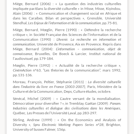
Miège, Bernard (2006) : « La question des industries culturelles
impliquée par/dans la diversité culturelle » in Misse, Misse, Kiyindou,
Alain (2006) : « Communication et changement social en Afrique et
dans les Caraïbes. Bilan et perspectives », Grenoble, Université
Stendhal,
Les Enjeux de l’information et de la communication
, pp.75-81.
Miège, Bernard, Mœglin, Pierre (1990) : « Défendre la recherche
critique », in Société Française des Sciences de l’Information et de la
Communication (1990) :
L’Avenir. La recherche en information et
communication,
Université de Provence, Aix en Provence. Repris dans
Miège, Bernard (2004):
L’information – communication, objet de
connaissance,
Bruxelles, De Boeck & Larcier, Institut national de
l’audiovisuel, pp.179-184.
Mœglin, Pierre (1992) : « Actualité de la recherche critique »,
CinémAction
n°63, “Les théories de la communication”, mars 1992,
pp.131-136.
Moreau, François, Peltier, Stéphanie (2011) :
La diversité culturelle
dans l’industrie du livre en France (2003-2007)
, Paris, Ministère de la
Culture et de la Communication, Deps, Culture études, octobre.
Sénécal, Michel (2009) : « L’autre versant de la mondialisation.
Démocratiser pour diversifier ? », in Tremblay, Gaëtan (2009) :
Panam.
Industries culturelles et dialogue des civilisations dans les Amériques
,
Québec, Les Presses de l’Université Laval, pp.283-297.
Stirling, Andrew (1999) : « On the Economics and Analysis of
Diversity »,
Spru Electronic Working Papers Series n°28
, Brighton,
University of Sussex Falmer, 156p.