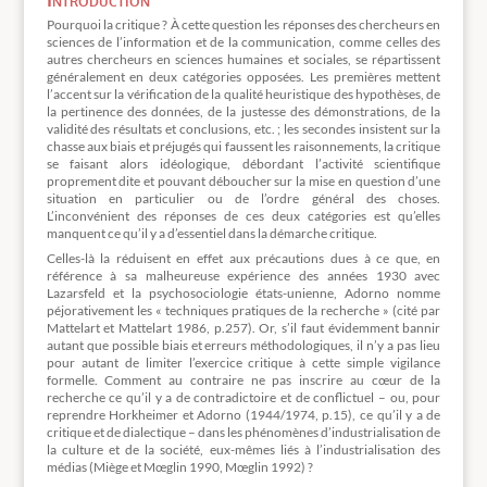
Pourquoi la critique ? À cette question les réponses des chercheurs en
sciences de l’information et de la communication, comme celles des
autres chercheurs en sciences humaines et sociales, se répartissent
généralement en deux catégories opposées. Les premières mettent
l’accent sur la vérification de la qualité heuristique des hypothèses, de
la pertinence des données, de la justesse des démonstrations, de la
validité des résultats et conclusions, etc. ; les secondes insistent sur la
chasse aux biais et préjugés qui faussent les raisonnements, la critique
se faisant alors idéologique, débordant l’activité scientifique
proprement dite et pouvant déboucher sur la mise en question d’une
situation en particulier ou de l’ordre général des choses.
L’inconvénient des réponses de ces deux catégories est qu’elles
manquent ce qu’il y a d’essentiel dans la démarche critique.
Celles-là la réduisent en effet aux précautions dues à ce que, en
référence à sa malheureuse expérience des années 1930 avec
Lazarsfeld et la psychosociologie états-unienne, Adorno nomme
péjorativement les « techniques pratiques de la recherche » (cité par
Mattelart et Mattelart 1986, p.257). Or, s’il faut évidemment bannir
autant que possible biais et erreurs méthodologiques, il n’y a pas lieu
pour autant de limiter l’exercice critique à cette simple vigilance
formelle. Comment au contraire ne pas inscrire au cœur de la
recherche ce qu’il y a de contradictoire et de conflictuel – ou, pour
reprendre Horkheimer et Adorno (1944/1974, p.15), ce qu’il y a de
critique et de dialectique – dans les phénomènes d’industrialisation de
la culture et de la société, eux-mêmes liés à l’industrialisation des
médias (Miège et Mœglin 1990, Mœglin 1992) ?