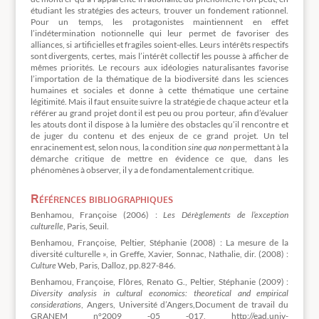
étudiant les stratégies des acteurs, trouver un fondement rationnel.
Pour un temps, les protagonistes maintiennent en effet
l’indétermination notionnelle qui leur permet de favoriser des
alliances, si artificielles et fragiles soient-elles. Leurs intérêts respectifs
sont divergents, certes, mais l’intérêt collectif les pousse à afficher de
mêmes priorités. Le recours aux idéologies naturalisantes favorise
l’importation de la thématique de la biodiversité dans les sciences
humaines et sociales et donne à cette thématique une certaine
légitimité. Mais il faut ensuite suivre la stratégie de chaque acteur et la
référer au grand projet dont il est peu ou prou porteur, afin d’évaluer
les atouts dont il dispose à la lumière des obstacles qu’il rencontre et
de juger du contenu et des enjeux de ce grand projet. Un tel
enracinement est, selon nous, la condition
sine qua non
permettant à la
démarche critique de mettre en évidence ce que, dans les
phénomènes à observer, il y a de fondamentalement critique.
Références bibliographiques
Benhamou, Françoise (2006) :
Les Dérèglements de l’exception
culturelle
, Paris, Seuil.
Benhamou, Françoise, Peltier, Stéphanie (2008) : La mesure de la
diversité culturelle », in Greffe, Xavier, Sonnac, Nathalie, dir. (2008) :
Culture
Web, Paris, Dalloz, pp.827-846.
Benhamou, Françoise, Flôres, Renato G., Peltier, Stéphanie (2009) :
Diversity analysis in cultural economics: theoretical and empirical
considerations
, Angers, Université d’Angers,Document de travail du
GRANEM n°2009 ‐05 ‐017, http://ead.univ-