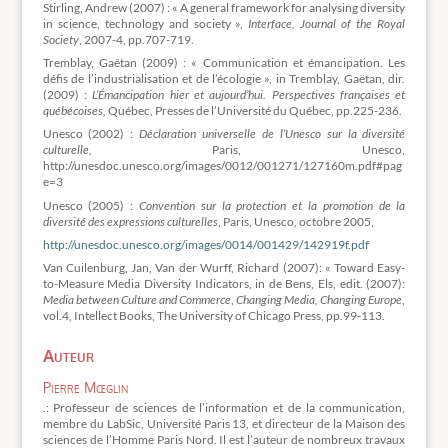
Stirling, Andrew (2007) : « A general framework for analysing diversity
in science, technology and society »,
Interface, Journal of the Royal
Society
, 2007-4, pp.707-719.
Tremblay, Gaëtan (2009) : « Communication et émancipation. Les
défis de l’industrialisation et de l’écologie », in Tremblay, Gaëtan, dir.
(2009) :
L’Émancipation hier et aujourd’hui. Perspectives françaises et
québécoises,
Québec, Presses de l’Université du Québec, pp.225-236.
Unesco (2002) :
Déclaration universelle de l’Unesco sur la diversité
culturelle,
Paris, Unesco,
http://unesdoc.unesco.org/images/0012/001271/127160m.pdf#pag
e=3
Unesco (2005) :
Convention sur la protection et la promotion de la
diversité des expressions culturelles
, Paris, Unesco, octobre 2005,
http://unesdoc.unesco.org/images/0014/001429/142919f.pdf
Van Cuilenburg, Jan, Van der Wurff, Richard (2007): « Toward Easy-
to-Measure Media Diversity Indicators, in de Bens, Els, edit. (2007):
Media between Culture and Commerce
,
Changing Media, Changing Europe
,
vol.4, Intellect Books, The University of Chicago Press, pp.99-113.
Auteur
Pierre Mœglin
.: Professeur de sciences de l’information et de la communication,
membre du LabSic, Université Paris 13, et directeur de la Maison des
sciences de l’Homme Paris Nord. Il est l’auteur de nombreux travaux