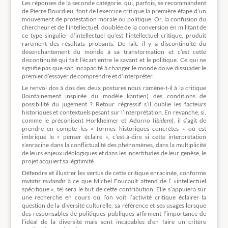
Les réponses de la seconde catégorie, qui, parfois, se recommandent
de Pierre Bourdieu, font de l’exercice critique la première étape d’un
mouvement de protestation morale ou politique. Or, la confusion du
chercheur et de l’intellectuel, doublée de la conversion en militant de
ce type singulier d’intellectuel qu’est l’intellectuel critique, produit
rarement des résultats probants. De fait, il y a discontinuité du
désenchantement du monde à sa transformation et c’est cette
discontinuité qui fait l’écart entre le savant et le politique. Ce qui ne
signifie pas que son incapacité à changer le monde doive dissuader le
premier d’essayer de comprendre et d’interpréter.
Le renvoi dos à dos des deux postures nous ramène-t-il à la critique
(lointainement inspirée du modèle kantien) des conditions de
possibilité du jugement ? Retour régressif s’il oublie les facteurs
historiques et contextuels pesant sur l’interprétation. En revanche, si,
comme le préconisent Horkheimer et Adorno (
ibidem
), il s’agit de
prendre en compte les « formes historiques concrètes » où est
imbriqué le « penser éclairé », c’est-à-dire si cette interprétation
s’enracine dans la conflictualité des phénomènes, dans la multiplicité
de leurs enjeux idéologiques et dans les incertitudes de leur genèse, le
projet acquiert sa légitimité.
Défendre et illustrer les vertus de cette critique enracinée, conforme
mutatis mutandis
à ce que Michel Foucault attend de l’ »intellectuel
spécifique », tel sera le but de cette contribution. Elle s’appuiera sur
une recherche en cours où l’on voit l’activité critique éclairer la
question de la diversité culturelle, sa référence et ses usages lorsque
des responsables de politiques publiques affirment l’importance de
l’idéal de la diversité mais sont incapables d’en faire un critère