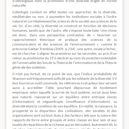
d’idéologique dans la promotion d’une diversité érigée en norme
naturelle.
L’idéologie conduit en effet toutes ces approches de la diversité,
néolibérales ou non, à soumettre les institutions sociales à l’ordre
naturel et corrélativement les sciences de la société aux sciences de la
vie. Or, d’un côté, la diversité se construit en fonction de décisions
humaines, tandis que, de l’autre, elle s’impose toute faite. Une chose
est donc, dans une perspective contrastive, de « favoriser un
rapprochement théorique et pratique des sciences de la
communication et des sciences de l’environnement », comme le
préconise Gaëtan Tremblay (2009, p.234) ; une autre, vouée à l’échec,
est de chercher à aligner les premières sur les secondes, au prix d’un
retour au positivisme du 19 e siècle et au nom du postulat contestable
de l’universalité des lois de la Théorie de l’information et de la Théorie
générale des systèmes.
Il n’est pas fortuit, de ce point de vue, que l’indice probabiliste de
Shannon soit fréquemment sollicité par les militants de la diversité. S’il
leur fournit un outil commode, les références à cet auteur leur servent
aussi à accréditer l’idée, pourtant dépourvue de fondement
empirique, selon laquelle la survie de tout système, social aussi bien
que naturel, reposerait sur un équilibre entre entropie (excès
d’information) et néguentropie (insuffisance d’information), sa
diversité étant la condition de son équilibre. En réalité, la naissance, la
prospérité et la disparition des civilisations, des sociétés et des
organisations sont surtout dues à des facteurs tels que la nature des
rapports de force entre groupes et entre classes en leur sein et aux
modes de répartition de la richesse qui en découlent. Autrement dit, la