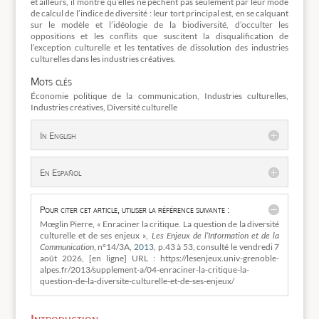
et ailleurs, il montre qu’elles ne pèchent pas seulement par leur mode
de calcul de l’indice de diversité : leur tort principal est, en se calquant
sur le modèle et l’idéologie de la biodiversité, d’occulter les
oppositions et les conflits que suscitent la disqualification de
l’exception culturelle et les tentatives de dissolution des industries
culturelles dans les industries créatives.
Mots clés
Économie politique de la communication, Industries culturelles,
Industries créatives, Diversité culturelle
In English
En Español
Pour citer cet article, utiliser la référence suivante :
Mœglin Pierre, « Enraciner la critique. La question de la diversité
culturelle et de ses enjeux »,
Les Enjeux de l’Information et de la
Communication
, n°14/3A,
2013
, p.43 à 53, consulté le vendredi 7
août 2026, [en ligne] URL : https://lesenjeux.univ-grenoble-
alpes.fr/2013/supplement-a/04-enraciner-la-critique-la-
question-de-la-diversite-culturelle-et-de-ses-enjeux/
Introduction