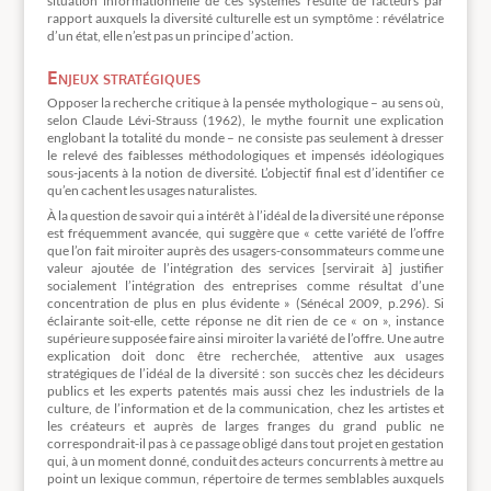
situation informationnelle de ces systèmes résulte de facteurs par
rapport auxquels la diversité culturelle est un symptôme : révélatrice
d’un état, elle n’est pas un principe d’action.
Enjeux stratégiques
Opposer la recherche critique à la pensée mythologique – au sens où,
selon Claude Lévi-Strauss (1962), le mythe fournit une explication
englobant la totalité du monde – ne consiste pas seulement à dresser
le relevé des faiblesses méthodologiques et impensés idéologiques
sous-jacents à la notion de diversité. L’objectif final est d’identifier ce
qu’en cachent les usages naturalistes.
À la question de savoir qui a intérêt à l’idéal de la diversité une réponse
est fréquemment avancée, qui suggère que « cette variété de l’offre
que l’on fait miroiter auprès des usagers-consommateurs comme une
valeur ajoutée de l’intégration des services [servirait à] justifier
socialement l’intégration des entreprises comme résultat d’une
concentration de plus en plus évidente » (Sénécal 2009, p.296). Si
éclairante soit-elle, cette réponse ne dit rien de ce « on », instance
supérieure supposée faire ainsi miroiter la variété de l’offre. Une autre
explication doit donc être recherchée, attentive aux usages
stratégiques de l’idéal de la diversité : son succès chez les décideurs
publics et les experts patentés mais aussi chez les industriels de la
culture, de l’information et de la communication, chez les artistes et
les créateurs et auprès de larges franges du grand public ne
correspondrait-il pas à ce passage obligé dans tout projet en gestation
qui, à un moment donné, conduit des acteurs concurrents à mettre au
point un lexique commun, répertoire de termes semblables auxquels