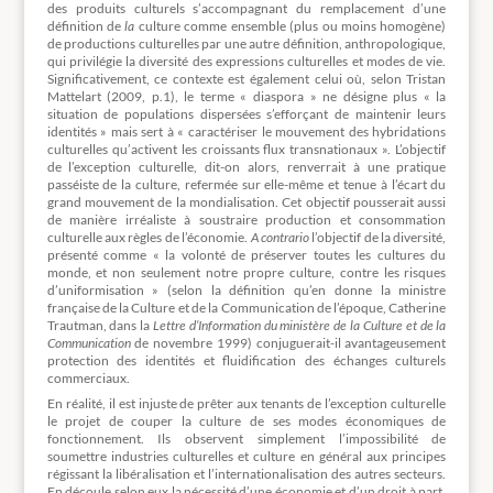
des produits culturels s’accompagnant du remplacement d’une
définition de
la
culture comme ensemble (plus ou moins homogène)
de productions culturelles par une autre définition, anthropologique,
qui privilégie la diversité des expressions culturelles et modes de vie.
Significativement, ce contexte est également celui où, selon Tristan
Mattelart (2009, p.1), le terme « diaspora » ne désigne plus « la
situation de populations dispersées s’efforçant de maintenir leurs
identités » mais sert à « caractériser le mouvement des hybridations
culturelles qu’activent les croissants flux transnationaux ». L’objectif
de l’exception culturelle, dit-on alors, renverrait à une pratique
passéiste de la culture, refermée sur elle-même et tenue à l’écart du
grand mouvement de la mondialisation. Cet objectif pousserait aussi
de manière irréaliste à soustraire production et consommation
culturelle aux règles de l’économie.
A contrario
l’objectif de la diversité,
présenté comme « la volonté de préserver toutes les cultures du
monde, et non seulement notre propre culture, contre les risques
d’uniformisation » (selon la définition qu’en donne la ministre
française de la Culture et de la Communication de l’époque, Catherine
Trautman, dans la
Lettre d’Information du ministère de la Culture et de la
Communication
de novembre 1999) conjuguerait-il avantageusement
protection des identités et fluidification des échanges culturels
commerciaux.
En réalité, il est injuste de prêter aux tenants de l’exception culturelle
le projet de couper la culture de ses modes économiques de
fonctionnement. Ils observent simplement l’impossibilité de
soumettre industries culturelles et culture en général aux principes
régissant la libéralisation et l’internationalisation des autres secteurs.
En découle selon eux la nécessité d’une économie et d’un droit à part,