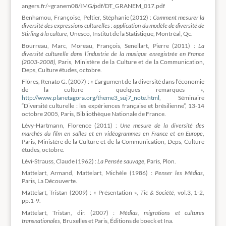
angers.fr/~granem08/IMG/pdf/DT_GRANEM_017.pdf
Benhamou, Françoise, Peltier, Stéphanie (2012) :
Comment mesurer la
diversité des expressions culturelles : application du modèle de diversité de
Stirling à la culture,
Unesco, Institut de la Statistique, Montréal, Qc.
Bourreau, Marc, Moreau, François, Senellart, Pierre (2011) :
La
diversité culturelle dans l’industrie de la musique enregistrée en France
(2003-2008)
, Paris, Ministère de la Culture et de la Communication,
Deps, Culture études, octobre.
Flôres, Renato G. (2007) : « L’argument de la diversité dans l’économie
de la culture : quelques remarques »,
http://www.planetagora.org/theme3_suj7_note.html
, Séminaire
“Diversité culturelle : les expériences française et brésilienne”, 13-14
octobre 2005, Paris, Bibliothèque Nationale de France.
Lévy-Hartmann, Florence (2011) :
Une mesure de la diversité des
marchés du film en salles et en vidéogrammes en France et en Europe
,
Paris, Ministère de la Culture et de la Communication, Deps, Culture
études, octobre.
Lévi-Strauss, Claude (1962) :
La Pensée sauvage,
Paris, Plon.
Mattelart, Armand, Mattelart, Michèle (1986) :
Penser les Médias
,
Paris, La Découverte.
Mattelart, Tristan (2009) : « Présentation »,
Tic & Société
, vol.3, 1-2,
pp.1-9.
Mattelart, Tristan, dir. (2007) :
Médias, migrations et cultures
transnationales
, Bruxelles et Paris, Éditions de boeck et Ina.