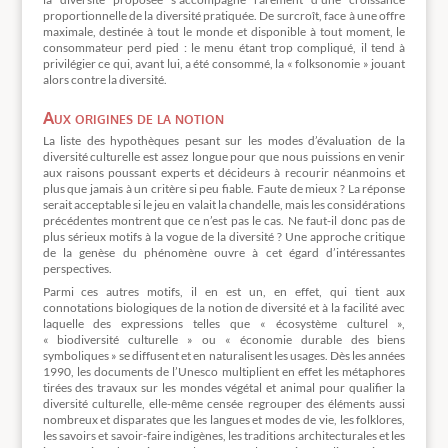
proportionnelle de la diversité pratiquée. De surcroît, face à une offre
maximale, destinée à tout le monde et disponible à tout moment, le
consommateur perd pied : le menu étant trop compliqué, il tend à
privilégier ce qui, avant lui, a été consommé, la « folksonomie » jouant
alors contre la diversité.
Aux origines de la notion
La liste des hypothèques pesant sur les modes d’évaluation de la
diversité culturelle est assez longue pour que nous puissions en venir
aux raisons poussant experts et décideurs à recourir néanmoins et
plus que jamais à un critère si peu fiable. Faute de mieux ? La réponse
serait acceptable si le jeu en valait la chandelle, mais les considérations
précédentes montrent que ce n’est pas le cas. Ne faut-il donc pas de
plus sérieux motifs à la vogue de la diversité ? Une approche critique
de la genèse du phénomène ouvre à cet égard d’intéressantes
perspectives.
Parmi ces autres motifs, il en est un, en effet, qui tient aux
connotations biologiques de la notion de diversité et à la facilité avec
laquelle des expressions telles que « écosystème culturel »,
« biodiversité culturelle » ou « économie durable des biens
symboliques » se diffusent et en naturalisent les usages. Dès les années
1990, les documents de l’Unesco multiplient en effet les métaphores
tirées des travaux sur les mondes végétal et animal pour qualifier la
diversité culturelle, elle-même censée regrouper des éléments aussi
nombreux et disparates que les langues et modes de vie, les folklores,
les savoirs et savoir-faire indigènes, les traditions architecturales et les