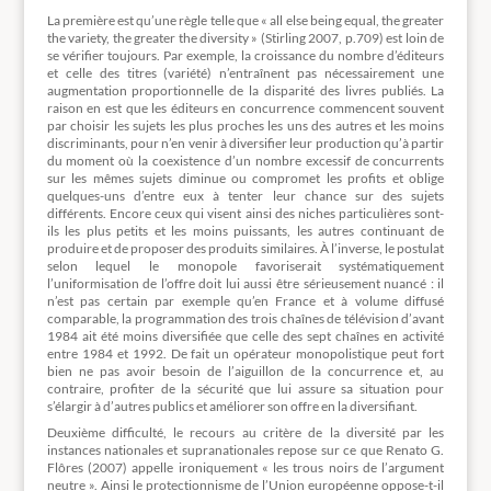
La première est qu’une règle telle que « all else being equal, the greater
the variety, the greater the diversity » (Stirling 2007, p.709) est loin de
se vérifier toujours. Par exemple, la croissance du nombre d’éditeurs
et celle des titres (variété) n’entraînent pas nécessairement une
augmentation proportionnelle de la disparité des livres publiés. La
raison en est que les éditeurs en concurrence commencent souvent
par choisir les sujets les plus proches les uns des autres et les moins
discriminants, pour n’en venir à diversifier leur production qu’à partir
du moment où la coexistence d’un nombre excessif de concurrents
sur les mêmes sujets diminue ou compromet les profits et oblige
quelques-uns d’entre eux à tenter leur chance sur des sujets
différents. Encore ceux qui visent ainsi des niches particulières sont-
ils les plus petits et les moins puissants, les autres continuant de
produire et de proposer des produits similaires. À l’inverse, le postulat
selon lequel le monopole favoriserait systématiquement
l’uniformisation de l’offre doit lui aussi être sérieusement nuancé : il
n’est pas certain par exemple qu’en France et à volume diffusé
comparable, la programmation des trois chaînes de télévision d’avant
1984 ait été moins diversifiée que celle des sept chaînes en activité
entre 1984 et 1992. De fait un opérateur monopolistique peut fort
bien ne pas avoir besoin de l’aiguillon de la concurrence et, au
contraire, profiter de la sécurité que lui assure sa situation pour
s’élargir à d’autres publics et améliorer son offre en la diversifiant.
Deuxième difficulté, le recours au critère de la diversité par les
instances nationales et supranationales repose sur ce que Renato G.
Flôres (2007) appelle ironiquement « les trous noirs de l’argument
neutre ». Ainsi le protectionnisme de l’Union européenne oppose-t-il