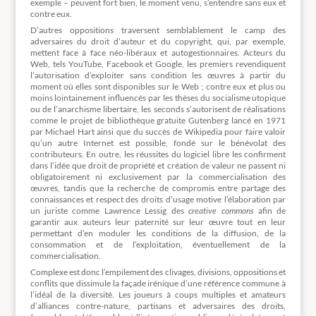
exemple – peuvent fort bien, le moment venu, s’entendre sans eux et
contre eux.
D’autres oppositions traversent semblablement le camp des
adversaires du droit d’auteur et du copyright, qui, par exemple,
mettent face à face néo-libéraux et autogestionnaires. Acteurs du
Web, tels YouTube, Facebook et Google, les premiers revendiquent
l’autorisation d’exploiter sans condition les œuvres à partir du
moment où elles sont disponibles sur le Web ; contre eux et plus ou
moins lointainement influencés par les thèses du socialisme utopique
ou de l’anarchisme libertaire, les seconds s’autorisent de réalisations
comme le projet de bibliothèque gratuite Gutenberg lancé en 1971
par Michael Hart ainsi que du succès de Wikipedia pour faire valoir
qu’un autre Internet est possible, fondé sur le bénévolat des
contributeurs. En outre, les réussites du logiciel libre les confirment
dans l’idée que droit de propriété et création de valeur ne passent ni
obligatoirement ni exclusivement par la commercialisation des
œuvres, tandis que la recherche de compromis entre partage des
connaissances et respect des droits d’usage motive l’élaboration par
un juriste comme Lawrence Lessig des
creative commons
afin de
garantir aux auteurs leur paternité sur leur œuvre tout en leur
permettant d’en moduler les conditions de la diffusion, de la
consommation et de l’exploitation, éventuellement de la
commercialisation.
Complexe est donc l’empilement des clivages, divisions, oppositions et
conflits que dissimule la façade irénique d’une référence commune à
l’idéal de la diversité. Les joueurs à coups multiples et amateurs
d’alliances contre-nature, partisans et adversaires des droits,