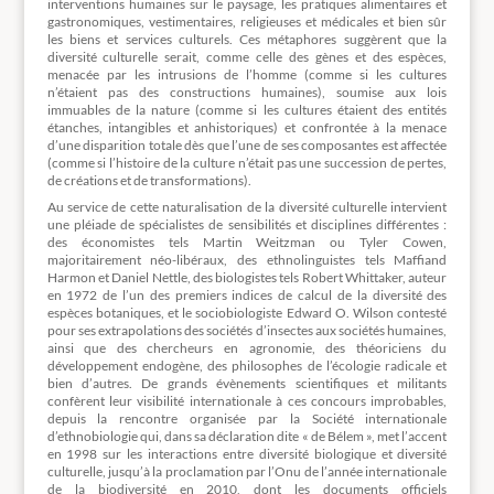
interventions humaines sur le paysage, les pratiques alimentaires et
gastronomiques, vestimentaires, religieuses et médicales et bien sûr
les biens et services culturels. Ces métaphores suggèrent que la
diversité culturelle serait, comme celle des gènes et des espèces,
menacée par les intrusions de l’homme (comme si les cultures
n’étaient pas des constructions humaines), soumise aux lois
immuables de la nature (comme si les cultures étaient des entités
étanches, intangibles et anhistoriques) et confrontée à la menace
d’une disparition totale dès que l’une de ses composantes est affectée
(comme si l’histoire de la culture n’était pas une succession de pertes,
de créations et de transformations).
Au service de cette naturalisation de la diversité culturelle intervient
une pléiade de spécialistes de sensibilités et disciplines différentes :
des économistes tels Martin Weitzman ou Tyler Cowen,
majoritairement néo-libéraux, des ethnolinguistes tels Maffiand
Harmon et Daniel Nettle, des biologistes tels Robert Whittaker, auteur
en 1972 de l’un des premiers indices de calcul de la diversité des
espèces botaniques, et le sociobiologiste Edward O. Wilson contesté
pour ses extrapolations des sociétés d’insectes aux sociétés humaines,
ainsi que des chercheurs en agronomie, des théoriciens du
développement endogène, des philosophes de l’écologie radicale et
bien d’autres. De grands évènements scientifiques et militants
confèrent leur visibilité internationale à ces concours improbables,
depuis la rencontre organisée par la Société internationale
d’ethnobiologie qui, dans sa déclaration dite « de Bélem », met l’accent
en 1998 sur les interactions entre diversité biologique et diversité
culturelle, jusqu’à la proclamation par l’Onu de l’année internationale
de la biodiversité en 2010, dont les documents officiels