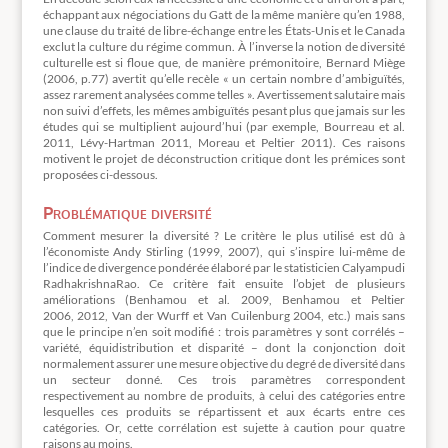
échappant aux négociations du Gatt de la même manière qu’en 1988,
une clause du traité de libre-échange entre les États-Unis et le Canada
exclut la culture du régime commun. À l’inverse la notion de diversité
culturelle est si floue que, de manière prémonitoire, Bernard Miège
(2006, p.77) avertit qu’elle recèle « un certain nombre d’ambiguïtés,
assez rarement analysées comme telles ». Avertissement salutaire mais
non suivi d’effets, les mêmes ambiguïtés pesant plus que jamais sur les
études qui se multiplient aujourd’hui (par exemple, Bourreau et al.
2011, Lévy-Hartman 2011, Moreau et Peltier 2011). Ces raisons
motivent le projet de déconstruction critique dont les prémices sont
proposées ci-dessous.
Problématique diversité
Comment mesurer la diversité ? Le critère le plus utilisé est dû à
l’économiste Andy Stirling (1999, 2007), qui s’inspire lui-même de
l’indice de divergence pondérée élaboré par le statisticien Calyampudi
RadhakrishnaRao. Ce critère fait ensuite l’objet de plusieurs
améliorations (Benhamou et al. 2009, Benhamou et Peltier
2006, 2012, Van der Wurff et Van Cuilenburg 2004, etc.) mais sans
que le principe n’en soit modifié : trois paramètres y sont corrélés –
variété, équidistribution et disparité – dont la conjonction doit
normalement assurer une mesure objective du degré de diversité dans
un secteur donné. Ces trois paramètres correspondent
respectivement au nombre de produits, à celui des catégories entre
lesquelles ces produits se répartissent et aux écarts entre ces
catégories. Or, cette corrélation est sujette à caution pour quatre
raisons au moins.