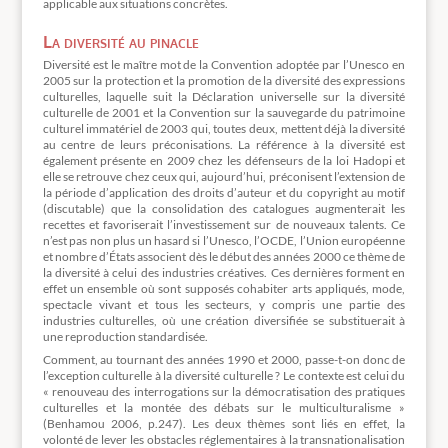
applicable aux situations concrètes.
La diversité au pinacle
Diversité est le maître mot de la Convention adoptée par l’Unesco en
2005 sur la protection et la promotion de la diversité des expressions
culturelles, laquelle suit la Déclaration universelle sur la diversité
culturelle de 2001 et la Convention sur la sauvegarde du patrimoine
culturel immatériel de 2003 qui, toutes deux, mettent déjà la diversité
au centre de leurs préconisations. La référence à la diversité est
également présente en 2009 chez les défenseurs de la loi Hadopi et
elle se retrouve chez ceux qui, aujourd’hui, préconisent l’extension de
la période d’application des droits d’auteur et du copyright au motif
(discutable) que la consolidation des catalogues augmenterait les
recettes et favoriserait l’investissement sur de nouveaux talents. Ce
n’est pas non plus un hasard si l’Unesco, l’OCDE, l’Union européenne
et nombre d’États associent dès le début des années 2000 ce thème de
la diversité à celui des industries créatives. Ces dernières forment en
effet un ensemble où sont supposés cohabiter arts appliqués, mode,
spectacle vivant et tous les secteurs, y compris une partie des
industries culturelles, où une création diversifiée se substituerait à
une reproduction standardisée.
Comment, au tournant des années 1990 et 2000, passe-t-on donc de
l’exception culturelle à la diversité culturelle ? Le contexte est celui du
« renouveau des interrogations sur la démocratisation des pratiques
culturelles et la montée des débats sur le multiculturalisme »
(Benhamou 2006, p.247). Les deux thèmes sont liés en effet, la
volonté de lever les obstacles réglementaires à la transnationalisation