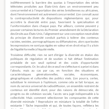
indifféremment la barrière des quotas à l’importation des séries
télévisées produites aux États-Unis dans un environnement peu
concurrentiel et à l’importation des séries brésiliennes ou africaines,
dont l’environnement est autrement concurrentiel. L’on connaît aussi
la contreproductivité de dispositions règlementaires qui, pour
accroître la diversité entre pays, favorisent la spécialisation et
l’uniformisation dans chaque pays. Par ailleurs, comme peuvent y
pousser certaines lectures du Premier amendement de la Déclaration
des Droits aux États-Unis, l’alignement sur une conception neutraliste
du principe de diversité conduit parfois à tolérer des contenus
racistes, sexistes, pornographiques ou diffamatoires, alors que toutes
les expressions ne sont pas égales en valeur et en droit et qu’il y a loin
de l’égalité formelle à l’équité réelle.
Troisième difficulté, rien ne sert d’ériger la diversité en étalon des
politiques de régulation et de soutien si fait défaut l’estimation
préalable de son seuil optimal et des coûts d’opportunité
correspondants. Or, le calcul de ce seuil ne s’effectue ni
a priori
ni dans
l’absolu, mais au cas par cas, en fonction des situations et
caractéristiques générationnelles, sociales, économiques,
géographiques et culturelles des publics visés. L’on pourra, certes,
substituer le minimum à l’optimum, comme cela se fait lorsque, au
nom du service universel de radiodiffusion, un ensemble restreint de
contenus est identifié dont, pour des raisons de démocratie, de
progrès ou de cohésion sociale, l’accès sera jugé indispensable à la
collectivité. Mais comment sélectionner les composantes de cette
diversité minimale ? Reproduire en miniature la totalité de l’offre
existante ? Tâche impossible et qui, de toutes façons, reflètera les