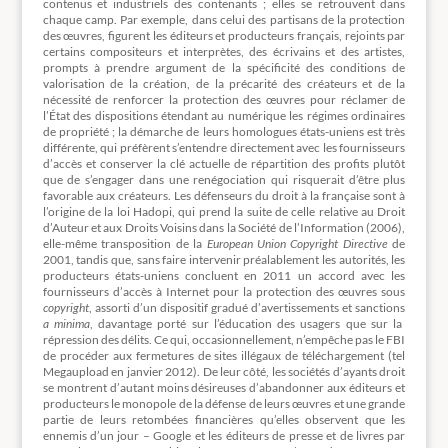
contenus et industriels des contenants ; elles se retrouvent dans
chaque camp. Par exemple, dans celui des partisans de la protection
des œuvres, figurent les éditeurs et producteurs français, rejoints par
certains compositeurs et interprètes, des écrivains et des artistes,
prompts à prendre argument de la spécificité des conditions de
valorisation de la création, de la précarité des créateurs et de la
nécessité de renforcer la protection des œuvres pour réclamer de
l’État des dispositions étendant au numérique les régimes ordinaires
de propriété ; la démarche de leurs homologues états-uniens est très
différente, qui préfèrent s’entendre directement avec les fournisseurs
d’accès et conserver la clé actuelle de répartition des profits plutôt
que de s’engager dans une renégociation qui risquerait d’être plus
favorable aux créateurs. Les défenseurs du droit à la française sont à
l’origine de la loi Hadopi, qui prend la suite de celle relative au Droit
d’Auteur et aux Droits Voisins dans la Société de l’Information (2006),
elle-même transposition de la
European Union Copyright Directive
de
2001, tandis que, sans faire intervenir préalablement les autorités, les
producteurs états-uniens concluent en 2011 un accord avec les
fournisseurs d’accès à Internet pour la protection des œuvres sous
copyright
, assorti d’un dispositif gradué d’avertissements et sanctions
a minima
, davantage porté sur l’éducation des usagers que sur la
répression des délits. Ce qui, occasionnellement, n’empêche pas le FBI
de procéder aux fermetures de sites illégaux de téléchargement (tel
Megaupload en janvier 2012). De leur côté, les sociétés d’ayants droit
se montrent d’autant moins désireuses d’abandonner aux éditeurs et
producteurs le monopole de la défense de leurs œuvres et une grande
partie de leurs retombées financières qu’elles observent que les
ennemis d’un jour – Google et les éditeurs de presse et de livres par