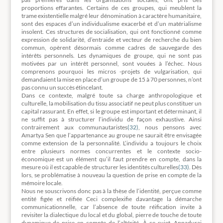
proportions effarantes. Certains de ces groupes, qui meublent la
trame existentielle malgré leur dénomination à caractère humanitaire,
sont des espaces d’un individualisme exacerbé et d’un matérialisme
insolent. Ces structures de socialisation, qui ont fonctionné comme
expression de solidarité, d’entraide et vecteur de recherche du bien
commun, opèrent désormais comme cadres de sauvegarde des
intérêts personnels. Les dynamiques de groupe, qui ne sont pas
motivées par un intérêt personnel, sont vouées à l’échec. Nous
comprenons pourquoi les micros -projets de vulgarisation, qui
demandaient la mise en place d’un groupe de 15 à 70 personnes, n’ont
pas connu un succès étincelant.
Dans ce contexte, malgré toute sa charge anthropologique et
culturelle, la mobilisation du tissu associatif ne peut plus constituer un
capital rassurant. En effet, si le groupe est important et déterminant, il
ne suffit pas à structurer l’individu de façon exhaustive. Ainsi
contrairement aux communautaristes
(32)
, nous pensons avec
Amartya Sen que l’appartenance au groupe ne saurait être envisagée
comme extension de la personnalité. L’individu a toujours le choix
entre plusieurs normes concurrentes et le contexte socio-
économique est un élément qu’il faut prendre en compte, dans la
mesure où il est capable de structurer les identités culturelles
(33)
. Dès
lors, se problématise à nouveau la question de prise en compte de la
mémoire locale.
Nous ne souscrivons donc pas à la thèse de l’identité, perçue comme
entité figée et réifiée Ceci complexifie davantage la démarche
communicationnelle, car l’absence de toute réification invite à
revisiter la dialectique du local et du global, pierre de touche de toute
dynamique de prise en compte de l’altérité. À ce sujet, Appadurai