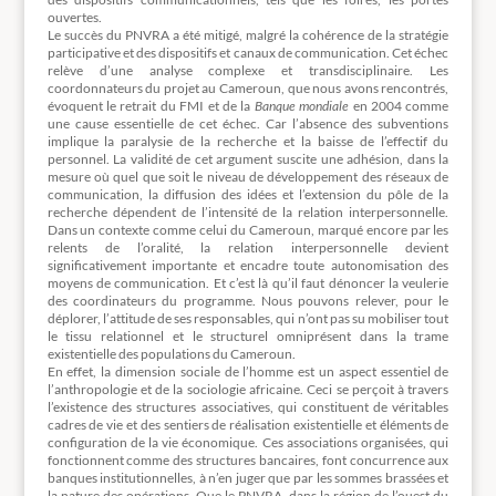
ouvertes.
Le succès du PNVRA a été mitigé, malgré la cohérence de la stratégie
participative et des dispositifs et canaux de communication. Cet échec
relève d’une analyse complexe et transdisciplinaire. Les
coordonnateurs du projet au Cameroun, que nous avons rencontrés,
évoquent le retrait du FMI et de la
Banque mondiale
en 2004 comme
une cause essentielle de cet échec. Car l’absence des subventions
implique la paralysie de la recherche et la baisse de l’effectif du
personnel. La validité de cet argument suscite une adhésion, dans la
mesure où quel que soit le niveau de développement des réseaux de
communication, la diffusion des idées et l’extension du pôle de la
recherche dépendent de l’intensité de la relation interpersonnelle.
Dans un contexte comme celui du Cameroun, marqué encore par les
relents de l’oralité, la relation interpersonnelle devient
significativement importante et encadre toute autonomisation des
moyens de communication. Et c’est là qu’il faut dénoncer la veulerie
des coordinateurs du programme. Nous pouvons relever, pour le
déplorer, l’attitude de ses responsables, qui n’ont pas su mobiliser tout
le tissu relationnel et le structurel omniprésent dans la trame
existentielle des populations du Cameroun.
En effet, la dimension sociale de l’homme est un aspect essentiel de
l’anthropologie et de la sociologie africaine. Ceci se perçoit à travers
l’existence des structures associatives, qui constituent de véritables
cadres de vie et des sentiers de réalisation existentielle et éléments de
configuration de la vie économique. Ces associations organisées, qui
fonctionnent comme des structures bancaires, font concurrence aux
banques institutionnelles, à n’en juger que par les sommes brassées et
la nature des opérations. Que le PNVRA, dans la région de l’ouest du