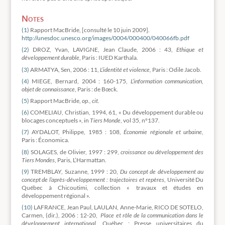
Notes
(1)
Rapport MacBride, [consulté le 10 juin 2009].
http://unesdoc.unesco.org/images/0004/000400/040066fb.pdf
(2)
DROZ, Yvan, LAVIGNE, Jean Claude, 2006 : 43,
Ethique et
développement durable
, Paris : IUED Karthala.
(3)
ARMATYA, Sen, 2006 : 11,
L’identité et violence,
Paris : Odile Jacob.
(4)
MIEGE, Bernard, 2004 : 160-175,
L’information communication,
objet de connaissance
, Paris : de Bœck.
(5)
Rapport MacBride,
op., cit
.
(6)
COMELIAU, Christian, 1994, 61, « Du développement durable ou
blocages conceptuels », in
Tiers Monde
, vol 35, n°137.
(7)
AYDALOT, Philippe, 1985 : 108,
Économie régionale et urbaine,
Paris : Économica.
(8)
SOLAGES, de Olivier, 1997 : 299,
croissance ou développement des
Tiers Mondes
, Paris, L’Harmattan.
(9)
TREMBLAY, Suzanne, 1999 : 20,
Du concept de développement au
concept de l’après-développement : trajectoires et repères
, Université Du
Québec à Chicoutimi, collection « travaux et études en
développement régional ».
(10)
LAFRANCE, Jean Paul, LAULAN, Anne-Marie, RICO DE SOTELO,
Carmen, (dir.), 2006 : 12-20,
Place et rôle de la communication dans le
développement international,
Québec : Presse universitaires du