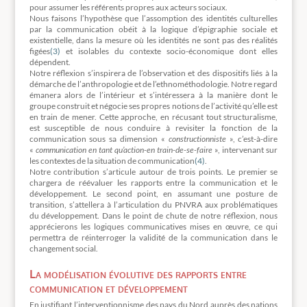
pour assumer les référents propres aux acteurs sociaux.
Nous faisons l’hypothèse que l’assomption des identités culturelles
par la communication obéit à la logique d’épigraphie sociale et
existentielle, dans la mesure où les identités ne sont pas des réalités
figées
(3)
et isolables du contexte socio-économique dont elles
dépendent.
Notre réflexion s’inspirera de l’observation et des dispositifs liés à la
démarche de l’anthropologie et de l’ethnométhodologie. Notre regard
émanera alors de l’intérieur et s’intéressera à la manière dont le
groupe construit et négocie ses propres notions de l’activité qu’elle est
en train de mener. Cette approche, en récusant tout structuralisme,
est susceptible de nous conduire à revisiter la fonction de la
communication sous sa dimension «
constructionniste
», c’est-à-dire
«
communication en tant qu’action-en train-de-se-faire
», intervenant sur
les contextes de la situation de communication
(4)
.
Notre contribution s’articule autour de trois points. Le premier se
chargera de réévaluer les rapports entre la communication et le
développement. Le second point, en assumant une posture de
transition, s’attellera à l’articulation du PNVRA aux problématiques
du développement. Dans le point de chute de notre réflexion, nous
apprécierons les logiques communicatives mises en œuvre, ce qui
permettra de réinterroger la validité de la communication dans le
changement social.
La modélisation évolutive des rapports entre
communication et développement
En justifiant l’interventionnisme des pays du Nord auprès des nations