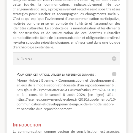
cette foulée, la communication, indissociablement liée aux
changements sociaux, a progressivement recadré ses dispositifs et ses
stratégies pour susciter et accompagner les changements sociaux.
C’est ce qui explique l’avènement d’une communication participative,
motivée par une prise en compte de l’altérité et l’assomption des
identités culturelles. Le contexte de la mondialisation et les éléments
de construction et de structuration de ces identités culturelles
complexifie cette tâche de la communication et oblige cette dernière à
revisiter sa posture épistémologique, en s’inscrivant dans une logique
d’archéologie existentielle.
In English
Pour citer cet article, utiliser la référence suivante :
Momo Hubert Etienne, « Communication et développement :
enjeux de la modélisation et nécessité d’un repositionnement« ,
Les Enjeux de l’Information et de la Communication
, n°11/3A,
2010
,
p. à , consulté le
samedi 8 aoùt 2026, [en ligne] URL :
https://lesenjeux.univ-grenoble-alpes.fr/2010/supplement-a/10-
communication-et-developpement-enjeux-de-la-modelisation-
et-necessite-dun-repositionnement
Introduction
La communication comme vecteur de sensibilisation est associée,