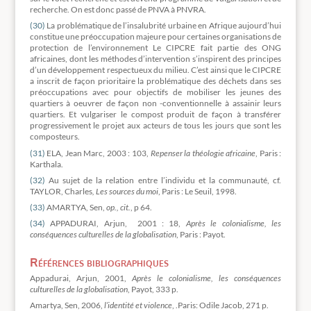
recherche. On est donc passé de PNVA à PNVRA.
(30)
La problématique de l’insalubrité urbaine en Afrique aujourd’hui
constitue une préoccupation majeure pour certaines organisations de
protection de l’environnement Le CIPCRE fait partie des ONG
africaines, dont les méthodes d’intervention s’inspirent des principes
d’un développement respectueux du milieu. C’est ainsi que le CIPCRE
a inscrit de façon prioritaire la problématique des déchets dans ses
préoccupations avec pour objectifs de mobiliser les jeunes des
quartiers à oeuvrer de façon non -conventionnelle à assainir leurs
quartiers. Et vulgariser le compost produit de façon à transférer
progressivement le projet aux acteurs de tous les jours que sont les
composteurs.
(31)
ELA, Jean Marc, 2003 : 103,
Repenser la théologie africaine
, Paris :
Karthala.
(32)
Au sujet de la relation entre l’individu et la communauté, cf.
TAYLOR, Charles
, Les sources du moi
, Paris : Le Seuil, 1998.
(33)
AMARTYA, Sen,
op., cit.
, p 64.
(34)
APPADURAI, Arjun, 2001 : 18,
Après le colonialisme, les
conséquences culturelles de la globalisation
, Paris : Payot.
Références bibliographiques
Appadurai, Arjun, 2001,
Après le colonialisme, les conséquences
culturelles de la globalisation
, Payot, 333 p.
Amartya, Sen, 2006,
l’identité et violence
, .Paris: Odile Jacob, 271 p.