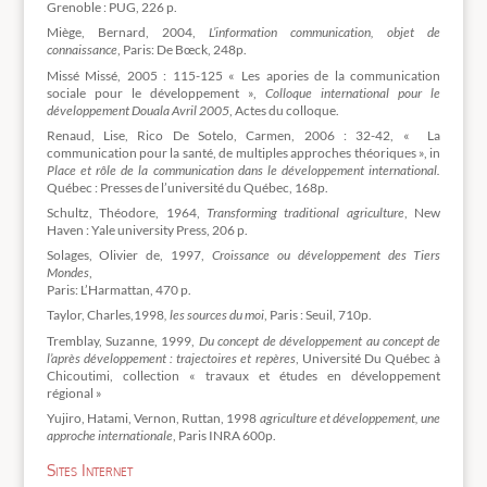
Grenoble : PUG, 226 p.
Miège, Bernard, 2004,
L’information communication, objet de
connaissance
, Paris: De Bœck, 248p.
Missé Missé, 2005 : 115-125 « Les apories de la communication
sociale pour le développement »,
Colloque international pour le
développement Douala Avril 2005
, Actes du colloque.
Renaud, Lise, Rico De Sotelo, Carmen, 2006 : 32-42, « La
communication pour la santé, de multiples approches théoriques », in
Place et rôle de la communication dans le développement international.
Québec : Presses de l’université du Québec, 168p.
Schultz, Théodore, 1964,
Transforming traditional agriculture
, New
Haven : Yale university Press, 206 p.
Solages, Olivier de, 1997,
Croissance ou développement des Tiers
Mondes
,
Paris: L’Harmattan, 470 p.
Taylor, Charles,1998
, les sources du moi
, Paris : Seuil, 710p.
Tremblay, Suzanne, 1999,
Du concept de développement au concept de
l’après développement : trajectoires et repères
, Université Du Québec à
Chicoutimi, collection « travaux et études en développement
régional »
Yujiro, Hatami, Vernon, Ruttan, 1998
agriculture et développement, une
approche internationale
, Paris INRA 600p.
Sites Internet