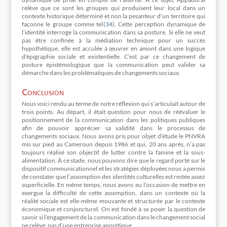
relève que ce sont les groupes qui produisent leur local dans un
contexte historique déterminé et non la pesanteur d’un territoire qui
façonne le groupe comme tel
(34)
. Cette perception dynamique de
l’identité interroge la communication dans sa posture. Si elle ne veut
pas être confinée à la médiation technique pour un succès
hypothétique, elle est acculée à œuvrer en amont dans une logique
d’épigraphie sociale et existentielle. C’est par ce changement de
posture épistémologique que la communication peut valider sa
démarche dans les problématiques de changements sociaux.
Conclusion
Nous voici rendu au terme de notre réflexion qui s’articulait autour de
trois points. Au départ, il était question pour nous de réévaluer le
positionnement de la communication dans les politiques publiques
afin de pouvoir apprécier sa validité dans le processus de
changements sociaux. Nous avons pris pour objet d’étude le PNVRA
mis sur pied au Cameroun depuis 1986 et qui, 20 ans après, n’a pas
toujours réalisé son objectif de lutter contre la famine et la sous-
alimentation. À ce stade, nous pouvons dire que le regard porté sur le
dispositif communicationnel et les stratégies déployées nous a permis
de constater que l’assomption des identités culturelles est restée assez
superficielle. En même temps, nous avons eu l’occasion de mettre en
exergue la difficulté de cette assomption, dans un contexte où la
réalité sociale est elle-même mouvante et structurée par le contexte
économique et conjoncturel. On est fondé à se poser la question de
savoir si l’engagement de la communication dans le changement social
ne relève pas d’une entreprise aporétique.