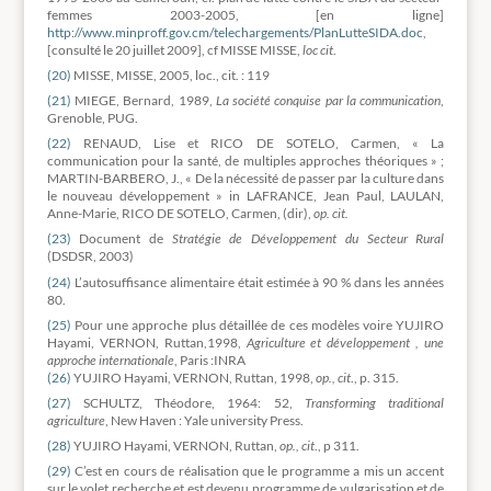
femmes 2003-2005, [en ligne]
http://www.minproff.gov.cm/telechargements/PlanLutteSIDA.doc
,
[consulté le 20 juillet 2009], cf MISSE MISSE,
loc cit
.
(20)
MISSE, MISSE, 2005, loc., cit. : 119
(21)
MIEGE, Bernard, 1989,
La société conquise par la communication
,
Grenoble, PUG.
(22)
RENAUD, Lise et RICO DE SOTELO, Carmen, « La
communication pour la santé, de multiples approches théoriques » ;
MARTIN-BARBERO, J., « De la nécessité de passer par la culture dans
le nouveau développement » in LAFRANCE, Jean Paul, LAULAN,
Anne-Marie, RICO DE SOTELO, Carmen, (dir),
op. cit.
(23)
Document de
Stratégie de Développement du Secteur Rural
(DSDSR, 2003)
(24)
L’autosuffisance alimentaire était estimée à 90 % dans les années
80.
(25)
Pour une approche plus détaillée de ces modèles voire YUJIRO
Hayami, VERNON, Ruttan,1998,
Agriculture et développement , une
approche internationale
, Paris :INRA
(26)
YUJIRO Hayami, VERNON, Ruttan, 1998,
op., cit
., p. 315.
(27)
SCHULTZ, Théodore, 1964: 52,
Transforming traditional
agriculture
, New Haven : Yale university Press.
(28)
YUJIRO Hayami, VERNON, Ruttan,
op., cit
., p 311.
(29)
C’est en cours de réalisation que le programme a mis un accent
sur le volet recherche et est devenu programme de vulgarisation et de