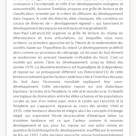
croissance à l’occidentale et celle d’un développement endogène et
autocentré
(8)
. Suzanne Tremblay propose une grille de lecture et de
classification, orientée par le critère de diffusion du développement
dans l’espace. À coté des théories dites classiques, elle constitue un
corpus de théories de «
développement régional
», qui favorisent le
développement des espaces excentriques et marginalisés
(9)
.
Jean-Paul Lafrance
(10)
organise sa grille de lecture du champ en
effervescence en trois articulations, sur lesquelles nous nous
arrêtons. La première approche est la
Théorie de la modernisation des
sociétés
, basée sur l’hypothèse du
retard
. Le développement se définit
alors comme un processus de rattrapage, où les pays du Sud doivent
se moderniser en prenant l’exemple irréfutable du Nord. C’est ce
modèle qui anime l’âme du développement, jusqu’au début des
années 1970. La deuxième tendance est le
paradigme de la dépendance
et repose sur un présupposé différent. Les théoriciens
(11)
de cette
tendance estiment que les facteurs extérieurs liés à l’insertion des pays
du Sud dans l’économie mondiale expliquent leur sous-
développement. Cette perception repose sur une dialectique
bipolaire : le
Centre
et la
Périphérie
, la ville et le monde rural. Il s’établit
une logique de domination entre les élites urbaines et les populations
rurales au sein d’un même pays, entre le
Centre
qui s’enrichit et la
Périphérie
qui s’appauvrit. Apparue au cours des années 1960 et
1970, cette tendance absorbe et intègre alors les concepts d’
échange
inégal,
qui inspiraient l’école structuraliste d’Amérique latine. La
troisième tendance est ce que l’auteur nomme
le nouveau
développement
et qui, pour lui, repose sur une autre remise en
question de la philosophie du développement, insufflée par le sommet
de Rio en 1992. Cette dernière approche repose fondamentalement