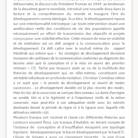
défavorisées, le discours du Président Truman en 1949, au lendemain
de la deuxième guerre mondiale, introduit une nouvelle doxa dans la
lecture et la compréhension du monde et inaugure l’ère du
développement comme idéologie. À ce titre, le développement repose
sur une intentionnalité intrinsèque, car toute intervention visant une
amélioration réelle des conditions de vie des populations appelle
nécessairement un effort de transmission des objectifs et projets
conçus pour une visibilité effective. Cette mission de mise en visibilité
et de médiation est un défi assigné à la communication pour le
développement. Ce défi cadre avec le souhait même du
rapport
MacBride
qui estime que
« les stratégies de développement devraient
incorporer des politiques de la communication conformes au diagnostic des
besoins ainsi qu’à la conception et à la mise en œuvre des priorités
retenues
»
(5)
. Tâche pas toujours aisée au vu de la multitude des
théories de développement qui, en elles-mêmes, constituent une
véritable nébuleuse en profonde mutation. Christian Comeliau relève
à ce sujet que
« la pensée du développement se nourrit de modes
successives… Le développement durable est la plus récente des modes.
Mais les lois de la succession ne sont pas bien connues. La durée d’un règne
ne semble liée ni à la légitimité ni à l’importance réelle de la notion
concernée, mais peut-être à son adéquation réelle avec les intérêts
dominants durant la période du règne et à la rigueur avec laquelle elle
défend ces intérêts
»
(6)
.
Plusieurs travaux ont recensé et classé ces différentes théories aux
contours souvent flous. Les travaux d’Aydalot, en tenant compte de
l’instance de conception et d’insufflation évoquent une typologie
bipolaire : développement par le bas et développement par le haut
(7)
.
Olivier de Solages a aussi un classement bipartite : la voie d’une