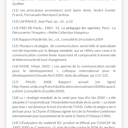
Québec.
(11)
Les principaux promoteurs sont Samir Amin, André Gunter
Franck, Fernanado Henrique Cardoso
(12)
LAFRANCE, Jean Paul, op., cit., p 22
(13)
FREI RE Paulo., 1983 : 52
La pédagogie des opprimés
, Paris : La
Découverte / Maspéro, «Petite Collection Maspéro»
(14)
Rapport MacBride, loc., cit., consulté le 24 octobre 2009
(15)
Plusieurs stratégies de communication sectorielle et spécialisée
ont été imposées par la
Banque mondiale
, qui se réfère sans cesse à la
communication comme levier important et composante transversale
et déterminante de tout changement.
(16)
MISSE, Missé, 2005, « Les apories de la communication sociale
pour le développement », colloque international pour le
développement Douala Avril 2005,
Actes du colloque
, pp 115-125.
(17)
PNUD, 2008 Rapport annuel [en ligne]
http://www.undp.org/french/publications/annualreport2008/capacit
y.shtml [consulté le 20 juillet 2009].
(18)
La «
stratégie mondiale de la santé pour tous d’ici l’an 2000
» a été
adoptée à l’unanimité par l’Assemblée mondiale de la santé. «
La Santé
pour tous
» est devenue le mot d’ordre de l’OMS. Cette stratégie a servi
de base pour la
Charte d’Ottawa
signée lors de la
Première Conférence
internationale pour la promotion de la santé & Charte
d’Ottawa (1986).
(19)
CÉvaluation du matériel IEC produit et diffusé par l’UNICEF de
1995-2000 au Cameroun, cf. plan de lutte contre le SIDA du secteur