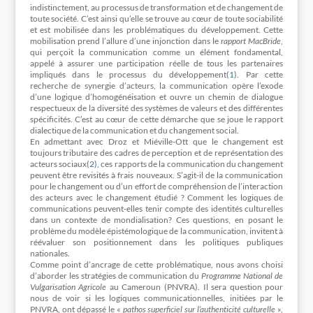
indistinctement, au processus de transformation et de changement de
toute société. C’est ainsi qu’elle se trouve au cœur de toute sociabilité
et est mobilisée dans les problématiques du développement. Cette
mobilisation prend l’allure d’une injonction dans le
rapport MacBride
,
qui perçoit la communication comme un élément fondamental,
appelé à assurer une participation réelle de tous les partenaires
impliqués dans le processus du développement
(1)
. Par cette
recherche de synergie d’acteurs, la communication opère l’exode
d’une logique d’homogénéisation et ouvre un chemin de dialogue
respectueux de la diversité des systèmes de valeurs et des différentes
spécificités. C’est au cœur de cette démarche que se joue le rapport
dialectique de la communication et du changement social.
En admettant avec Droz et Miéville-Ott que le changement est
toujours tributaire des cadres de perception et de représentation des
acteurs sociaux
(2)
, ces rapports de la communication du changement
peuvent être revisités à frais nouveaux. S’agit-il de la communication
pour le changement ou d’un effort de compréhension de l’interaction
des acteurs avec le changement étudié ? Comment les logiques de
communications peuvent-elles tenir compte des identités culturelles
dans un contexte de mondialisation? Ces questions, en posant le
problème du modèle épistémologique de la communication, invitent à
réévaluer son positionnement dans les politiques publiques
nationales.
Comme point d’ancrage de cette problématique, nous avons choisi
d’aborder les stratégies de communication du
Programme National de
Vulgarisation Agricole
au Cameroun (PNVRA). Il sera question pour
nous de voir si les logiques communicationnelles, initiées par le
PNVRA, ont dépassé le «
pathos superficiel sur l’authenticité culturelle
»,