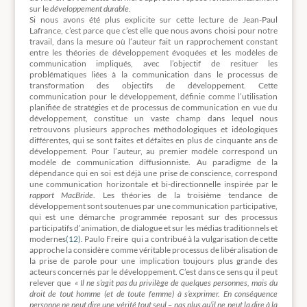
sur le
développement durable
.
Si nous avons été plus explicite sur cette lecture de Jean-Paul
Lafrance, c’est parce que c’est elle que nous avons choisi pour notre
travail, dans la mesure où l’auteur fait un rapprochement constant
entre les théories de développement évoquées et les modèles de
communication impliqués, avec l’objectif de resituer les
problématiques liées à la communication dans le processus de
transformation des objectifs de développement. Cette
communication pour le développement, définie comme l’utilisation
planifiée de stratégies et de processus de communication en vue du
développement, constitue un vaste champ dans lequel nous
retrouvons plusieurs approches méthodologiques et idéologiques
différentes, qui se sont faites et défaites en plus de cinquante ans de
développement. Pour l’auteur, au premier modèle correspond un
modèle de communication diffusionniste. Au paradigme de la
dépendance qui en soi est déjà une prise de conscience, correspond
une communication horizontale et bi-directionnelle inspirée par le
rapport MacBride
. Les théories de la troisième tendance de
développement sont soutenues par une communication participative,
qui est une démarche programmée reposant sur des processus
participatifs d’animation, de dialogue et sur les médias traditionnels et
modernes
(12)
. Paulo Freire qui a contribué à la vulgarisation de cette
approche la considère comme véritable processus de libéralisation de
la prise de parole pour une implication toujours plus grande des
acteurs concernés par le développement. C’est dans ce sens qu il peut
relever que
« Il ne s’agit pas du privilège de quelques personnes, mais du
droit de tout homme (et de toute femme) à s’exprimer. En conséquence
personne ne peut dire une vérité tout seul – pas plus qu’il ne peut la dire à la