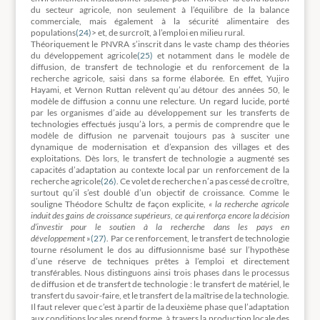
du secteur agricole, non seulement à l’équilibre de la balance
commerciale, mais également à la sécurité alimentaire des
populations
(24)
> et, de surcroît, à l’emploi en milieu rural.
Théoriquement le PNVRA s’inscrit dans le vaste champ des théories
du développement agricole
(25)
et notamment dans le modèle de
diffusion, de transfert de technologie et du renforcement de la
recherche agricole, saisi dans sa forme élaborée. En effet, Yujiro
Hayami, et Vernon Ruttan relèvent qu’au détour des années 50, le
modèle de diffusion a connu une relecture. Un regard lucide, porté
par les organismes d’aide au développement sur les transferts de
technologies effectués jusqu’à lors, a permis de comprendre que le
modèle de diffusion ne parvenait toujours pas à susciter une
dynamique de modernisation et d’expansion des villages et des
exploitations. Dès lors, le transfert de technologie a augmenté ses
capacités d’adaptation au contexte local par un renforcement de la
recherche agricole
(26)
. Ce volet de recherche n’a pas cessé de croître,
surtout qu’il s’est doublé d’un objectif de croissance. Comme le
souligne Théodore Schultz de façon explicite,
« la recherche agricole
induit des gains de croissance supérieurs, ce qui renforça encore la décision
d’investir pour le soutien à la recherche dans les pays en
développement
»
(27)
. Par ce renforcement, le transfert de technologie
tourne résolument le dos au diffusionnisme basé sur l’hypothèse
d’une réserve de techniques prêtes à l’emploi et directement
transférables. Nous distinguons ainsi trois phases dans le processus
de diffusion et de transfert de technologie : le transfert de matériel, le
transfert du savoir-faire, et le transfert de la maîtrise de la technologie.
Il faut relever que c’est à partir de la deuxième phase que l’adaptation
aux conditions locales prend forme, à travers la production locale des