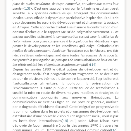
place de quelqu’un d’autre, de façon normative, en volant aux autres leur
parole »
(13)
>
.
C’est une approche qui par le fait même est attentive et
sensible aux spécifiés culturelles qui émergent des communautés
locales. Ce souffle de la dynamique participative inspire depuis plus de
deux décennies les essors du développement et changements sociaux
en Afrique. Cette approche traduit à sa manière la confirmation d’un
constat d’échec que le rapport Mc Bride stigmatise vertement. «
Les
anciens modèles utilisaient la communication surtout pour la diffusion de
l’information, pour faire comprendre à la population les «bénéfices » que
promet le développement et les «sacrifices» qu’il exige. L’imitation d’un
modèle de développement, fondé sur l’hypothèse que la richesse, une fois
née, s’infiltrera automatiquement dans toutes les couches de la société,
comprenait la propagation de pratiques de communication de haut en bas.
Les effets ont été très éloignés de ce qu’on escomptait »
(14)
Depuis les années 1980 le débat autour du développement et du
changement social s’est progressivement fragmenté en se déclinant
autour de plusieurs thèmes : lutte contre la pauvreté, l’agriculture et
l’autosuffisance alimentaire, la pollution, la préservation de
l’environnement, la santé publique. Cette foulée de sectorisation a
suscité la mise en route de divers moyens, modèles et stratégies de
communication appropriés aux nouvelles thématiques. La
communication ne s’est pas figée en une posture générale, motivée
par le dogme du fétichisme discursif. Cette intégration progressive de
la communication dans les projets et programmes de développement
est tributaire d’une nouvelle vision du changement social, voulue par
les institutions internationales
(15)
qui, selon Misse Misse, s’est
déployée de façon singulière à partir des années 1990 à travers les
programmes d’IEC (Information-Education-Communication)
(16)
.