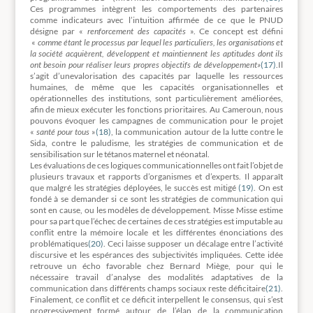
Ces programmes intègrent les comportements des partenaires
comme indicateurs avec l’intuition affirmée de ce que le PNUD
désigne par «
renforcement des capacités
». Ce concept est défini
«
comme étant le processus par lequel les particuliers, les organisations et
la société acquièrent, développent et maintiennent les aptitudes dont ils
ont besoin pour réaliser leurs propres objectifs de développement»
(17)
.Il
s’agit d’unevalorisation des capacités par laquelle les ressources
humaines, de même que les capacités organisationnelles et
opérationnelles des institutions, sont particulièrement améliorées,
afin de mieux exécuter les fonctions prioritaires. Au Cameroun, nous
pouvons évoquer les campagnes de communication pour le projet
«
santé pour tous
»
(18)
, la communication autour de la lutte contre le
Sida, contre le paludisme, les stratégies de communication et de
sensibilisation sur le tétanos maternel et néonatal.
Les évaluations de ces logiques communicationnelles ont fait l’objet de
plusieurs travaux et rapports d’organismes et d’experts. Il apparaît
que malgré les stratégies déployées, le succès est mitigé
(19)
. On est
fondé à se demander si ce sont les stratégies de communication qui
sont en cause, ou les modèles de développement. Misse Misse estime
pour sa part que l’échec de certaines de ces stratégies est imputable au
conflit entre la mémoire locale et les différentes énonciations des
problématiques
(20)
. Ceci laisse supposer un décalage entre l’activité
discursive et les espérances des subjectivités impliquées. Cette idée
retrouve un écho favorable chez Bernard Miège, pour qui le
nécessaire travail d’analyse des modalités adaptatives de la
communication dans différents champs sociaux reste déficitaire
(21)
.
Finalement, ce conflit et ce déficit interpellent le consensus, qui s’est
progressivement formé autour de l’élan de la communication