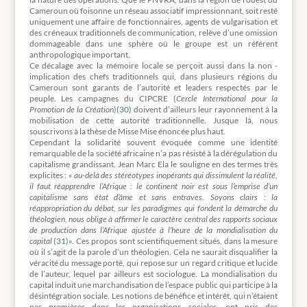
Cameroun où foisonne un réseau associatif impressionnant, soit resté
uniquement une affaire de fonctionnaires, agents de vulgarisation et
des créneaux traditionnels de communication, relève d’une omission
dommageable dans une sphère où le groupe est un référent
anthropologique important.
Ce décalage avec la mémoire locale se perçoit aussi dans la non -
implication des chefs traditionnels qui, dans plusieurs régions du
Cameroun sont garants de l’autorité et leaders respectés par le
peuple. Les campagnes du CIPCRE (
Cercle International pour la
Promotion de la Création
)
(30)
doivent d’ailleurs leur rayonnement à la
mobilisation de cette autorité traditionnelle. Jusque là, nous
souscrivons à la thèse de Misse Mise énoncée plus haut.
Cependant la solidarité souvent évoquée comme une identité
remarquable de la société africaine n’a pas résisté à la dérégulation du
capitalisme grandissant. Jean Marc Ela le souligne en des termes très
explicites :
« au-delà des stéréotypes inopérants qui dissimulent la réalité,
il faut réapprendre l’Afrique : le continent noir est sous l’emprise d’un
capitalisme sans état d’âme et sans entraves. Soyons clairs : la
réappropriation du débat, sur les paradigmes qui fondent la démarche du
théologien, nous oblige à affirmer le caractère central des rapports sociaux
de production dans l’Afrique ajustée à l’heure de la mondialisation du
capital
(31)
». Ces propos sont scientifiquement situés, dans la mesure
où il s’agit de la parole d’un théologien. Cela ne saurait disqualifier la
véracité du message porté, qui repose sur un regard critique et lucide
de l’auteur, lequel par ailleurs est sociologue. La mondialisation du
capital induit une marchandisation de l’espace public qui participe à la
désintégration sociale. Les notions de bénéfice et intérêt, qui n’étaient
pas premières dans les organisations sociales, ont pris des