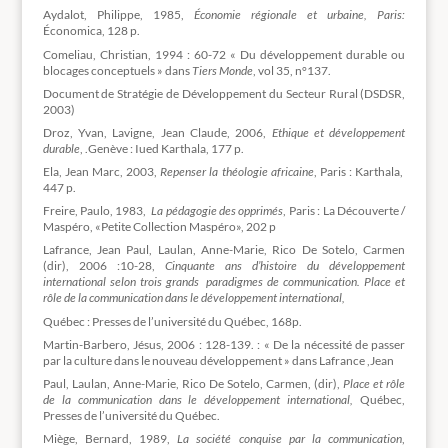
Aydalot, Philippe, 1985,
Économie régionale et urbaine, Paris:
Économica, 128 p.
Comeliau, Christian, 1994 : 60-72 « Du développement durable ou
blocages conceptuels » dans
Tiers Monde
, vol 35, n°137.
Document de Stratégie de Développement du Secteur Rural (DSDSR,
2003)
Droz, Yvan, Lavigne, Jean Claude, 2006,
Ethique et développement
durable
, .Genève : Iued Karthala, 177 p.
Ela, Jean Marc, 2003,
Repenser la théologie africaine
, Paris : Karthala,
447 p.
Freire, Paulo, 1983,
La pédagogie des opprimés
, Paris : La Découverte /
Maspéro, «Petite Collection Maspéro», 202 p
Lafrance, Jean Paul, Laulan, Anne-Marie, Rico De Sotelo, Carmen
(dir), 2006 :10-28,
Cinquante ans d’histoire du développement
international selon trois grands paradigmes de communication. Place et
rôle de la communication dans le développement international,
Québec : Presses de l’université du Québec, 168p.
Martin-Barbero, Jésus, 2006 : 128-139. : « De la nécessité de passer
par la culture dans le nouveau développement » dans Lafrance ,Jean
Paul, Laulan, Anne-Marie, Rico De Sotelo, Carmen, (dir),
Place et rôle
de la communication dans le développement international,
Québec,
Presses de l’université du Québec.
Miège, Bernard, 1989,
La société conquise par la communication
,