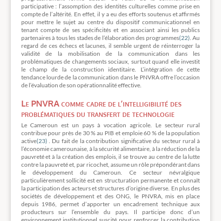
participative : l’assomption des identités culturelles comme prise en
compte de l’altérité. En effet, il y a eu des efforts soutenus et affirmés
pour mettre le sujet au centre du dispositif communicationnel en
tenant compte de ses spécificités et en associant ainsi les publics
partenaires à tous les stades de l’élaboration des programmes
(22)
. Au
regard de ces échecs et lacunes, il semble urgent de réinterroger la
validité de la mobilisation de la communication dans les
problématiques de changements sociaux, surtout quand elle investit
le champ de la construction identitaire. L’intégration de cette
tendance lourde de la communication dans le PNVRA offre l’occasion
de l’évaluation de son opérationnalité effective.
Le PNVRA comme cadre de l’intelligibilité des
problématiques du transfert de technologie
Le Cameroun est un pays à vocation agricole. Le secteur rural
contribue pour près de 30 % au PIB et emploie 60 % de la population
active
(23)
. Du fait de la contribution significative du secteur rural à
l’économie camerounaise, à la sécurité alimentaire, à la réduction de la
pauvreté et à la création des emplois, il se trouve au centre de la lutte
contre la pauvreté et, par ricochet, assume un rôle prépondérant dans
le développement du Cameroun. Ce secteur névralgique
particulièrement sollicité est en structuration permanente et connaît
la participation des acteurs et structures d’origine diverse. En plus des
sociétés de développement et des ONG, le PNVRA, mis en place
depuis 1986, permet d’apporter un encadrement technique aux
producteurs sur l’ensemble du pays. Il participe donc d’un
environnement institutionnel suscité pour renforcer la contribution