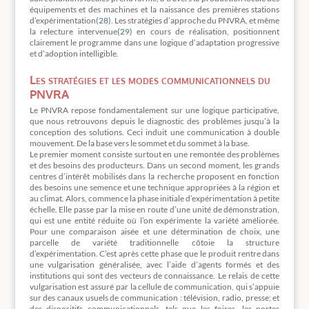
équipements et des machines et la naissance des premières stations
d’expérimentation
(28)
. Les stratégies d’approche du PNVRA, et même
la relecture intervenue
(29)
en cours de réalisation, positionnent
clairement le programme dans une logique d’adaptation progressive
et d’adoption intelligible.
Les stratégies et les modes communicationnels du
PNVRA
Le PNVRA repose fondamentalement sur une logique participative,
que nous retrouvons depuis le diagnostic des problèmes jusqu’à la
conception des solutions. Ceci induit une communication à double
mouvement. De la base vers le sommet et du sommet à la base.
Le premier moment consiste surtout en une remontée des problèmes
et des besoins des producteurs. Dans un second moment, les grands
centres d’intérêt mobilisés dans la recherche proposent en fonction
des besoins une semence et une technique appropriées à la région et
au climat. Alors, commence la phase initiale d’expérimentation à petite
échelle. Elle passe par la mise en route d’une unité de démonstration,
qui est une entité réduite où l’on expérimente la variété améliorée.
Pour une comparaison aisée et une détermination de choix, une
parcelle de variété traditionnelle côtoie la structure
d’expérimentation. C’est après cette phase que le produit rentre dans
une vulgarisation généralisée, avec l’aide d’agents formés et des
institutions qui sont des vecteurs de connaissance. Le relais de cette
vulgarisation est assuré par la cellule de communication, qui s’appuie
sur des canaux usuels de communication : télévision, radio, presse; et
des dispositifs communicationnels, tels que les foires, les portes