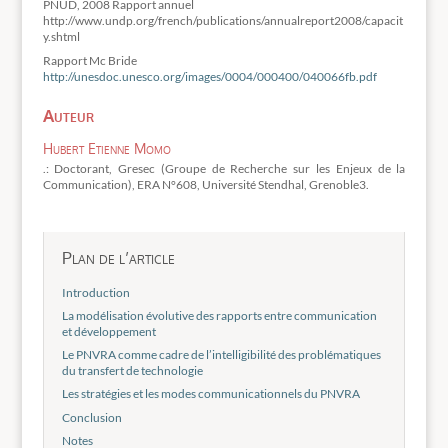
PNUD, 2008 Rapport annuel
http://www.undp.org/french/publications/annualreport2008/capacit
y.shtml
Rapport Mc Bride
http://unesdoc.unesco.org/images/0004/000400/040066fb.pdf
Auteur
Hubert Etienne Momo
.: Doctorant, Gresec (Groupe de Recherche sur les Enjeux de la
Communication), ERA N°608, Université Stendhal, Grenoble3.
Plan de l’article
Introduction
La modélisation évolutive des rapports entre communication
et développement
Le PNVRA comme cadre de l’intelligibilité des problématiques
du transfert de technologie
Les stratégies et les modes communicationnels du PNVRA
Conclusion
Notes