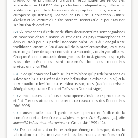
production et la diffusion (à travers l’organisation des rencontres
internationales LOUMA des producteurs indépendants, diffuseurs,
institutions, potentiels financeurs des projets de films, aussi bien
européens qu’africains), l’édition en DVD de la collection
Lumière
d’Afrique
et l’ouverture d’un site Internet, DocnetAfrique, pour assurer
la diffusion de ces films.
(2)
Six résidences d’écriture de films documentaires sont organisées
en moyenne chaque année, quatre dans les pays francophones et
deux ou trois pour la partie lusophone. Saint-Louis du Sénégal a été
traditionnellement le lieu d’accueil de la première session, les autres
étant organisées de façon « nomade », à Yaounde, Conakry ou ailleurs.
Chaque résidence accueille deux groupes de six stagiaires. Les projets
issus des résidences sont présentés lors des rencontres
professionnelles
Tënk
.
(3)
En ce qui concerne l’Afrique, les télévisions qui participent sont les
suivantes : l’ORTM (Office de la radiodiffusion Télévision du Mali) et la
RTB (Radio Télévision du Burkina Faso), RTS (Radio Télévision
Sénégalaise), ou alors Radio et Télévision Dounia (Niger).
(4)
9 producteurs et 5 diffuseurs européens ainsi que 14 producteurs
et 5 diffuseurs africains composent ce réseau lors des Rencontres
Tënk
2008.
(5)
Transfrontalier, car il garde le sens poreux et flexible de la
frontière : cette dernière
« se déplace et peut être déplacée
[…],
elle
apparaît à la fois réelle et imaginaire
», Gruzinski (1999 : 43).
(6)
Des questions d’ordre esthétique émergent lorsque, dans la
fabrication du film, interviennent des techniciens européens (qu’il