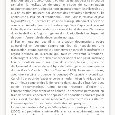
traditionnelle de la circoncision. Pointant le défaut de prise en charge
sanitaire, la réalisatrice dénonce le risque de contamination
notamment par le virus du sida, tout en questionnant les villageois qui,
à la fin du film, finissent par adopter des pratiques d’hygiène qu’ils
appliquent à leur rituel traditionnel. Dans
Pour le meilleur et pour
l’oignon
(2008), qui retrace l’histoire du mariage attendu et reporté de
son cousin Amadou avec une fille du village, Sani Magori met en avant
l’interdépendance des relations sociales et familiales avec l’économie
du violet de Galmi, l’oignon nigérien, dont la récolte de l’année permet
de couvrir l’ensemble des dépenses du mariage.
Si l’on en juge par ces films, la création documentaire opère
aujourd’hui en Afrique comme un lieu de négociation, une
transaction, et une passerelle «
pour entrer et sortir de la modernité
» :
regard distancié de la réalité qui, tout en revisitant la tradition,
l’interroge et la détourne ; lieu d’appropriation et non pas d’imitation ;
lieu de contestation et non pas de contemplation ; espace de
déploiement d’une modernité hybride, hétérogène, au sens que lui
donne García Canclini (García Canclini, 1989). Nous empruntons,
avec une certaine prudence, le concept d’«
hybride
» avancé par
Canclini à propos de l’expérience de la modernité en Amérique latine
pour mieux comprendre la démarche dans laquelle s’inscrivent ces
objets documentaires. Cette notion restaure, d’après lui,
l’appropriation/réappropriation comme un processus permanent, en
train de se faire, et permet de dépasser les oppositions binaires global
versus local, tradition versus modernité, authenticité versus altérité.
Elle envisage des formes d’interpénétration réciproques.
La perspective des «
dialogues hétérogènes
» proposée par Appadurai
(2005) est peut-être à même d’éclairer cette expérimentation du