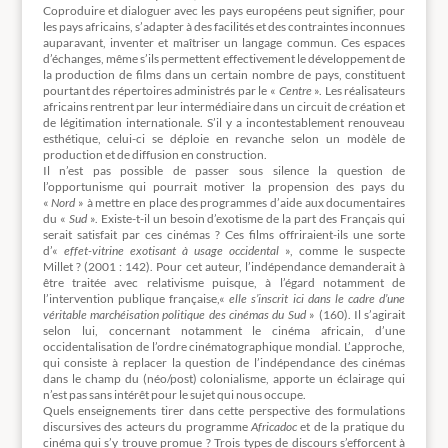
Coproduire et dialoguer avec les pays européens peut signifier, pour
les pays africains, s’adapter à des facilités et des contraintes inconnues
auparavant, inventer et maîtriser un langage commun. Ces espaces
d’échanges, même s’ils permettent effectivement le développement de
la production de films dans un certain nombre de pays, constituent
pourtant des répertoires administrés par le «
Centre
». Les réalisateurs
africains rentrent par leur intermédiaire dans un circuit de création et
de légitimation internationale. S’il y a incontestablement renouveau
esthétique, celui-ci se déploie en revanche selon un modèle de
production et de diffusion en construction.
Il n’est pas possible de passer sous silence la question de
l’opportunisme qui pourrait motiver la propension des pays du
«
Nord
» à mettre en place des programmes d’aide aux documentaires
du «
Sud
». Existe-t-il un besoin d’exotisme de la part des Français qui
serait satisfait par ces cinémas ? Ces films offriraient-ils une sorte
d’«
effet-vitrine exotisant à usage occidental
», comme le suspecte
Millet ? (2001 : 142). Pour cet auteur, l’indépendance demanderait à
être traitée avec relativisme puisque, à l’égard notamment de
l’intervention publique française,«
elle s’inscrit ici dans le cadre d’une
véritable marchéisation politique des cinémas du Sud
» (160). Il s’agirait
selon lui, concernant notamment le cinéma africain, d’une
occidentalisation de l’ordre cinématographique mondial. L’approche,
qui consiste à replacer la question de l’indépendance des cinémas
dans le champ du (néo/post) colonialisme, apporte un éclairage qui
n’est pas sans intérêt pour le sujet qui nous occupe.
Quels enseignements tirer dans cette perspective des formulations
discursives des acteurs du programme
Africadoc
et de la pratique du
cinéma qui s’y trouve promue ? Trois types de discours s’efforcent à