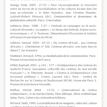
Kamga, Osée, 2009 : 27-37, « Pour reconceptualiser la rencontre
entre les forces de la mondialisation et les cultures locales dans les
pays ex-colonisés », in Alain Kiyindou, Jean Chretien Ekambo,
Ludovik-Robert Miyouna (dir.),
Communication et dynamiques de
globalisation culturelle
, Paris : L’Harmattan.
Lefebvre, Alain, 1988 : 7-27. « Festivals en campagne ou le socio-
culturel réinventé »,
Les papiers
, « Le temps des festivals. Enjeux socio-
économiques », n° 3, Toulouse : Département d’Economie et Gestion
et Presses Universitaires du Mirail.
Lelièvre, Samuel, 2003 : 10-13, « Du cinéma africain… aux cinémas
africains »,
CinémAction
n° 106, Cinémas africains, une oasis dans le
désert ?, 1er trimestre.
Mattelart, Armand, 1996,
La mondialisation de la communication
, Paris :
Presses Universitaires de France.
Millet, Raphaël, 2001 : p.141 – 177, « (In)dépendance des cinémas du
Sud&/Vs France. L’exception culturelle des cinémas du Sud est-elle
française ? », in
Théorème
, dossier « Cinéma & (in)dépendance. Une
économie politique », Creton, Laurent (dir.). Paris : Institut de
Recherche sur le Cinéma et l’Audiovisuel IRCAV, Université Paris 3,
Presses de la Sorbonne Nouvelle.
Reilhac, Michel, 2004 : 17-21, « L’international du cinéma
indépendant », in
Au Sud du Cinéma
,
Films d’Afrique, d’Asie et d’Amérique
latine
, Paris, Cahiers du cinéma/Arte Editions.
Richard, Nelly, 1989,
La estratificaion de los margenes, sobre arte, cultura
y políticas
, Santiago de Chile: Francisco Zegers Editor.