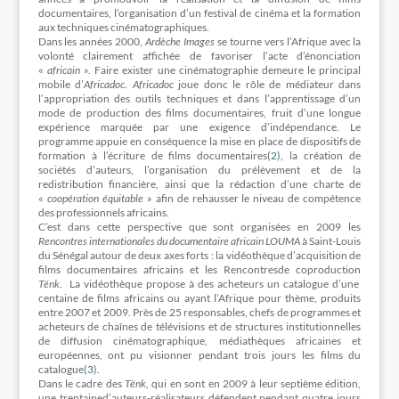
documentaires, l’organisation d’un festival de cinéma et la formation
aux techniques cinématographiques.
Dans les années 2000,
Ardèche Images
se tourne vers l’Afrique avec la
volonté clairement affichée de favoriser l’acte d’énonciation
«
africain
». Faire exister une cinématographie demeure le principal
mobile d’
Africadoc
.
Africadoc
joue donc le rôle de médiateur dans
l’appropriation des outils techniques et dans l’apprentissage d’un
mode de production des films documentaires, fruit d’une longue
expérience marquée par une exigence d’indépendance. Le
programme appuie en conséquence la mise en place de dispositifs de
formation à l’écriture de films documentaires
(2)
, la création de
sociétés d’auteurs, l’organisation du prélèvement et de la
redistribution financière, ainsi que la rédaction d’une charte de
«
coopération équitable
» afin de rehausser le niveau de compétence
des professionnels africains.
C’est dans cette perspective que sont organisées en 2009 les
Rencontres internationales du documentaire africain
LOUMA
à Saint-Louis
du Sénégal autour de deux axes forts : la vidéothèque d’acquisition de
films documentaires africains et les Rencontresde coproduction
Tënk
. La vidéothèque propose à des acheteurs un catalogue d’une
centaine de films africains ou ayant l’Afrique pour thème, produits
entre 2007 et 2009. Près de 25 responsables, chefs de programmes et
acheteurs de chaînes de télévisions et de structures institutionnelles
de diffusion cinématographique, médiathèques africaines et
européennes, ont pu visionner pendant trois jours les films du
catalogue
(3)
.
Dans le cadre des
T
ënk,
qui en sont en 2009 à leur septième édition,
une trentained’auteurs-réalisateurs défendent pendant quatre jours