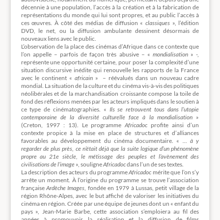
décennie à une population, l’accès à la création et à la fabrication de
représentations du monde qui lui sont propres, et au public l’accès à
ces œuvres. À côté des médias de diffusion «
classiques
», l’édition
DVD, le net, ou la diffusion ambulante dessinent désormais de
nouveaux liens avec le public.
L’observation de la place des cinémas d’Afrique dans ce contexte que
l’on appelle – parfois de façon très abusive – «
mondialisation
» -,
représente une opportunité certaine, pour poser la complexité d’une
situation discursive inédite qui renouvelle les rapports de la France
avec le continent «
africain
» – réévalués dans un nouveau cadre
mondial. La situation de la culture et du cinéma vis-à-vis des politiques
néolibérales et de la marchandisation croissante compose la toile de
fond des réflexions menées par les acteurs impliqués dans le soutien à
ce type de cinématographies. «
Ils se retrouvent tous dans l’utopie
contemporaine de la diversité culturelle face à la mondialisation
»
(Creton, 1997 : 13). Le programme
Africadoc
profite ainsi d’un
contexte propice à la mise en place de structures et d’alliances
favorables au développement du cinéma documentaire. «
… à y
regarder de plus près, ce n’était déjà que la suite logique d’un phénomène
propre au 21e siècle, le métissage des peuples et l’avènement des
civilisations de l’image
», souligne
Africadoc
dans l’un de ses textes.
La description des acteurs du programme
Africadoc
mérite que l’on s’y
arrête un moment. À l’origine du programme se trouve l’association
française
Ardèche Images
, fondée en 1979 à Lussas, petit village de la
région Rhône-Alpes, avec le but affiché de valoriser les initiatives du
cinéma en région. Créée par une équipe de jeunes dont un « enfant du
pays », Jean-Marie Barbe, cette association s’emploiera au fil des
années à promouvoir la réalisation et la diffusion de films