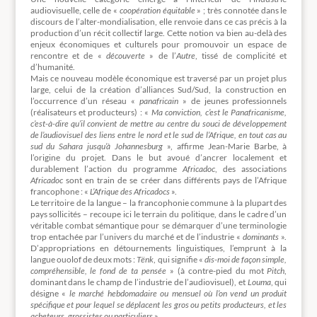
audiovisuelle, celle de «
coopération équitable
» ; très connotée dans le
discours de l’alter-mondialisation, elle renvoie dans ce cas précis à la
production d’un récit collectif large. Cette notion va bien au-delà des
enjeux économiques et culturels pour promouvoir un espace de
rencontre et de «
découverte
» de l’
Autre
, tissé de complicité et
d’humanité.
Mais ce nouveau modèle économique est traversé par un projet plus
large, celui de la création d’alliances Sud/Sud, la construction en
l’occurrence d’un réseau «
panafricain
» de jeunes professionnels
(réalisateurs et producteurs) : «
Ma conviction, c’est le Panafricanisme,
c’est-à-dire qu’il convient de mettre au centre du souci de développement
de l’audiovisuel des liens entre le nord et le sud de l’Afrique, en tout cas au
sud du Sahara jusqu’à Johannesburg
», affirme Jean-Marie Barbe, à
l’origine du projet. Dans le but avoué d’ancrer localement et
durablement l’action du programme
Africadoc
, des associations
Africadoc
sont en train de se créer dans différents pays de l’Afrique
francophone : «
L’Afrique des Africadocs
».
Le territoire de la langue – la francophonie commune à la plupart des
pays sollicités – recoupe ici le terrain du politique, dans le cadre d’un
véritable combat sémantique pour se démarquer d’une terminologie
trop entachée par l’univers du marché et de l’industrie «
dominants
».
D’appropriations en détournements linguistiques, l’emprunt à la
langue ouolof de deux mots :
Tënk
, qui signifie «
dis-moi de façon simple,
compréhensible, le fond de ta pensée
» (à contre-pied du mot
Pitch
,
dominant dans le champ de l’industrie de l’audiovisuel), et
Louma
, qui
désigne «
le marché hebdomadaire ou mensuel où l’on vend un produit
spécifique et pour lequel se déplacent les gros ou petits producteurs, et les
acheteurs, grossistes ou particuliers
».