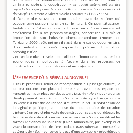
cinéma européen, la coopération «
se traduit notamment par des
coproductions qui permettent de mettre en commun les ressources, et
d’ouvrir plus aisément les divers marchés nationaux
» (1997 : 116).
Il s’agit le plus souvent de coproductions, avec des sociétés qui
occupent une position marginale sur le marché. On pourrait avancer
toutefois que l’attention que la France porte à ces cinémas est
étroitement liée à ses propres stratégies, concernant la survie et
l’expansion de son industrie cinématographique (Hoefert de
Turégano, 2003 : 60), même s’il s’agit, dans le cas du documentaire,
d’une industrie qui s’avère aujourd’hui précaire et en pleine
reconfiguration.
Cet arrière-plan révèle par ailleurs l’importance des enjeux
économiques et politiques, à l’œuvre dans les processus de
construction du secteur du documentaire «
africain
».
L’émergence d’un réseau audiovisuel
Dans le processus actuel de recomposition du paysage culturel, le
cinéma occupe une place d’honneur à travers des espaces de
rencontres mis en place par des acteurs issus du «
Nord
» pour aider au
développement des cinémas du «
Sud
». Le cinéma y est perçu comme
un vecteur d’identité, de lien social et interculturel. Du point de vue de
l’imaginaire politique, la défense du documentaire de création
s’intègre à un projet plus vaste de construction sociale, qui dépasse les
frontières du national pour se tourner vers les «
Suds
», modifiant les
formes anciennes de solidarité (l’aide humanitaire, par exemple) et
visant la construction de liens sociaux
transnationaux
– même si la
catégorie de «
Sud
» conserve la trace d’une asymétrie «
géopolitique
».