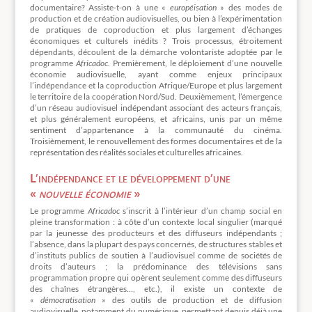
documentaire? Assiste-t-on à une «
européisation
» des modes de
production et de création audiovisuelles, ou bien à l’expérimentation
de pratiques de coproduction et plus largement d’échanges
économiques et culturels inédits ? Trois processus, étroitement
dépendants, découlent de la démarche volontariste adoptée par le
programme
Africadoc
. Premièrement, le déploiement d’une nouvelle
économie audiovisuelle, ayant comme enjeux principaux
l’indépendance et la coproduction Afrique/Europe et plus largement
le territoire de la coopération Nord/Sud. Deuxièmement, l’émergence
d’un réseau audiovisuel indépendant associant des acteurs français,
et plus généralement européens, et africains, unis par un même
sentiment d’appartenance à la communauté du cinéma.
Troisièmement, le renouvellement des formes documentaires et de la
représentation des réalités sociales et culturelles africaines.
L’indépendance et le développement d’une
«
nouvelle économie
»
Le programme
Africadoc
s’inscrit à l’intérieur d’un champ social en
pleine transformation : à côte d’un contexte local singulier (marqué
par la jeunesse des producteurs et des diffuseurs indépendants ;
l’absence, dans la plupart des pays concernés, de structures stables et
d’instituts publics de soutien à l’audiovisuel comme de sociétés de
droits d’auteurs ; la prédominance des télévisions sans
programmation propre qui opèrent seulement comme des diffuseurs
des chaînes étrangères…, etc.), il existe un contexte de
«
démocratisation
» des outils de production et de diffusion
audiovisuelle, notamment du numérique, permettant depuis déjà une