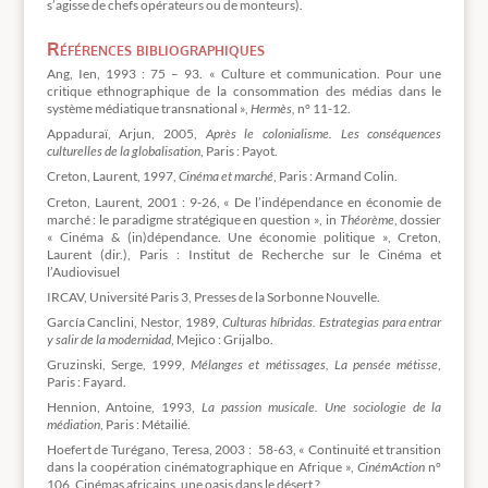
s’agisse de chefs opérateurs ou de monteurs).
Références bibliographiques
Ang, Ien, 1993 : 75 – 93. « Culture et communication. Pour une
critique ethnographique de la consommation des médias dans le
système médiatique transnational »,
Hermès,
n° 11-12.
Appaduraï, Arjun, 2005,
Après le colonialisme. Les conséquences
culturelles de la globalisation
, Paris : Payot.
Creton, Laurent, 1997,
Cinéma et marché
, Paris : Armand Colin.
Creton, Laurent, 2001 : 9-26, « De l’indépendance en économie de
marché : le paradigme stratégique en question », in
Théorème
, dossier
« Cinéma & (in)dépendance. Une économie politique », Creton,
Laurent (dir.), Paris : Institut de Recherche sur le Cinéma et
l’Audiovisuel
IRCAV, Université Paris 3, Presses de la Sorbonne Nouvelle.
García Canclini, Nestor, 1989,
Culturas híbridas. Estrategias para entrar
y salir de la modernidad
, Mejico : Grijalbo.
Gruzinski, Serge, 1999,
Mélanges et métissages, La pensée métisse
,
Paris : Fayard.
Hennion, Antoine, 1993,
La passion musicale. Une sociologie de la
médiation
, Paris : Métailié.
Hoefert de Turégano, Teresa, 2003 : 58-63, « Continuité et transition
dans la coopération cinématographique en Afrique »,
CinémAction
n°
106, Cinémas africains, une oasis dans le désert ?