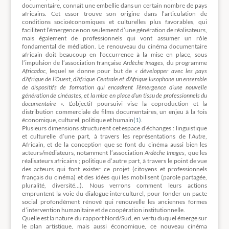
documentaire, connaît une embellie dans un certain nombre de pays
africains. Cet essor trouve son origine dans l’articulation de
conditions socioéconomiques et culturelles plus favorables, qui
facilitent l’émergence non seulement d’une génération de réalisateurs,
mais également de professionnels qui vont assumer un rôle
fondamental de médiation. Le renouveau du cinéma documentaire
africain doit beaucoup en l’occurrence à la mise en place, sous
l’impulsion de l’association française
Ardèche Images
, du programme
Africadoc
, lequel se donne pour but de
«
développer avec les pays
d’Afrique de l’Ouest, d’Afrique Centrale et d’Afrique lusophone un ensemble
de dispositifs de formation qui encadrent l’émergence d’une nouvelle
génération de cinéastes, et la mise en place d’un tissu de professionnels du
documentaire
». L’objectif poursuivi vise la coproduction et la
distribution commerciale de films documentaires, un enjeu à la fois
économique, culturel, politique et humain
(1)
.
Plusieurs dimensions structurent cet espace d’échanges : linguistique
et culturelle d’une part, à travers les représentations de l’
Autre
,
Africain, et de la conception que se font du cinéma aussi bien les
acteurs/médiateurs, notamment l’association
Ardèche Images
, que les
réalisateurs africains ; politique d’autre part, à travers le point de vue
des acteurs qui font exister ce projet (citoyens et professionnels
français du cinéma) et des idées qui les mobilisent (parole partagée,
pluralité, diversité…). Nous verrons comment leurs actions
empruntent la voie du dialogue interculturel, pour fonder un pacte
social profondément rénové qui renouvelle les anciennes formes
d’intervention humanitaire et de coopération institutionnelle.
Quelle est la nature du rapport Nord/Sud, en vertu duquel émerge sur
le plan artistique, mais aussi économique, ce nouveau cinéma