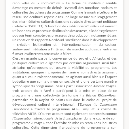
renouvelée du «
socio-culturel
». Le terme de médiateur semble
davantage en mesure de définir l’éventail des fonctions sociales et
culturelles des acteurs du programme. Comme le montre Lefèbvre, le
réseau socioculturel repose dans une large mesure sur l’engagement
des intermédiaires culturels dans une stratégie directement politique
(Lefèbvre, 1988 : 11). Si la notion de «
médiation culturelle
» est souvent
utilisée dans les processus de diffusion des œuvres, elle doit également
pouvoir tenir compte des processus de production, notamment dans
un contexte de rapports Nord/Sud : médiation dans le développement
– création, légitimation et internationalisation – du secteur
audiovisuel, médiation à l’intérieur du marché audiovisuel entre les
films et les différents acteurs de la filière.
C’est en grande partie la convergence du projet d’
Africadoc
et des
politiques culturelles diligentées par certains organismes aussi bien
africains qu’européens qui assure la viabilité du programme. Les
institutions, quoique impliquées de manière moins directe, assument
quant à elles un rôle fondamental, en agissant aussi bien sur l’aspect
budgétaire que sur la dimension sociale et d’une certaine manière
symbolique du programme. Mise à part l’association
Ardèche Images
,
trois acteurs du «
Nord
» participent à la mise en place de ce
programme : une collectivité territoriale (la
Région Rhône-Alpes
,
partenaire de la
Région de Saint-Louis
dans le cadre du projet de
développement culturel inter-régional), l’Europe (la
Commission
Européenne
à travers le programme ACP-Films), et la chaîne de
télévision ARTE. D’autres acteurs sont également concernés comme
l’Organisation Internationale de la francophonie
, dans le cadre de son
programme «
Image
» et de l’activité de mise en réseau des industries
culturelles. Cette dimension francophone du programme a son