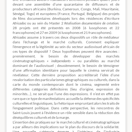
devant une assemblée d’une quarantaine de diffuseurs et de
producteurs africains (Burkina, Cameroun, Congo, Mali, Mauritanie,
Sénégal, Togo) et européens (France, Portugal, Belgique) des projets
de films documentaires développés lors des résidences d’écriture
Africadoc
ou au sein du Master 2
Réalisation documentaire de création
.
28 projets ont été présentés en 2008 (6 lusophones et 22
francophones) et 27 en 2009 (6 lusophones et 21 francophones).
Africadoc
assume à travers ces deux dispositifs un rôle de médiateur
dans l’échange et le marché culturels. Comment expliquer
l’émergence et la légitimité au sein du secteur audiovisuel africain de
ces types de dispositif ? Deux hypothèses peuvent être avancées :
premièrement, le besoin de développer des marchés
cinématographiques «
indépendants
» ou parallèles au marché
dominant de l’audiovisuel ; deuxièmement, le besoin de témoigner
d’une affirmation identitaire pour laquelle le cinéma servirait de
révélateur. Cette dernière proposition accréditerait l’idée d’une
revalorisation des particularismes géographiques ou culturels, dans la
carte du monde contemporain dont le cinéma, segmenté entre
différentes catégories définitoires (lieu d’origine, expression de
minorités…), ne serait que l’une des expressions. Il n’est en effet pas
rare que ce type de manifestations accueille la défense des spécificités
culturelles et linguistiques, la rhétorique empruntant alors les traits de
l’engagement politique. Dans cette perspective, les rencontres de
Saint-Louis jouent à l’évidence un rôle sensible dans la réduction des
déséquilibres culturels et de la marge.
L’insertion des pratiques sur le marché culturel et cinématographique
a par ailleurs des implications sur le plan du discours de la solidarité.
Une nouvelle catégorie émerge à l’intérieur de l’industrie