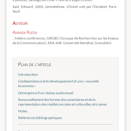
Said, Edward, 2004,
L’orientalisme. L’Orient créé par l’Occident
, Paris :
Seuil.
Auteur
Amanda Rueda
.: Maître conférences, GRESEC (Groupe de Recherches sur les Enjeux
de la Communication), ERA-608, Université Stendhal, Grenoble3.
Plan de l’article
Introduction
L’indépendance et le développement d’une « nouvelle
économie »
L’émergence d’un réseau audiovisuel
Renouvellement des formes documentaires et de la
représentation des réalités sociales et culturelles africaines
Notes
Références bibliographiques