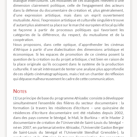
dialogue interculturel. Les modalités de ces dialogues relèvent d’une
dimension clairement politique, celle de l’engagement des acteurs
dans la défense du documentaire de création et, plus généralement,
d’une expression artistique, mais dans un esprit ouvertement
mutualiste. Ainsi, l’expression artistique et culturelle singulière trouve
d’autant plus aisément sa place sur le marché européen et local qu’elle
se façonne à partir de processus politiques qui favorisent les
catégories de la différence, du respect, du mutualisme et de la
coopération.
Nous proposons, dans cette optique, d’appréhender les cinémas
d’Afrique à partir d’une dialectisation des dimensions artistique et
économique. Si les espaces de promotion de ce cinéma posent la
question de la création ou du projet artistique, c’est bien en raison de
la place originale qu’ils occupent dans le système de la production
culturelle. Il serait intéressant de tenter une analyse plus approfondie
de ces objets cinématographiques, mais c’est un chantier de réflexion
qui dépasse malheureusement le cadre de cette communication.
Notes
(1)
Le principe de base du programme
Africadoc
consiste à développer
simultanément l’ensemble des filières du secteur documentaire : la
formation (à travers les résidences d’écriture – une quinzaine de
résidences d’écriture documentaire ont été réalisées depuis 2002,
dans des pays comme le Sénégal, le Mali, le Burkina – et le Master 2
documentaire de création de l’Université de Saint-Louis du Sénégal –
né en 2007, en partenariat entre
Africadoc
, l’Université Gaston Berger
de Saint-Louis du Sénégal et l’Université Stendhal Grenoble-), la