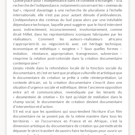
Quelle place pour l’indépendance dans ce contexte d’échanges ? Si la
recherche de l’indépendance, notamment concernant les «
cinémas du
Sud
», répond davantage à une recherche de pluralisme à l’échelle
internationale, elle n’est pas pour autant dénuée d’ambivalences.
L’indépendance des cinémas du Sud passe alors par une inévitable
dépendance technique, laquelle peut suggérer que le Nord intervient
aussi, indirectement, inconsciemment, involontairement, comme
dirait Millet, dans les représentations iconiques fabriquées par les
réalisateurs. Comment les auteurs–réalisateurs africains
s’approprient-ils ou négocient-ils avec cet héritage technique,
économique et esthétique « exogène » ? Sous quelles formes –
imitation, résistance, appropriation, transgression, subversion –
s’exprime la relation post-coloniale dans la création documentaire
contemporaine ?
L’enjeu réside dans la refondation locale de la fonction sociale du
documentaire, et c’est en tant que pratique culturelle et artistique que
le documentaire de création se prête à cette réinterprétation. Le
contexte africain, où la création documentaire s’inscrit dans une
situation d’urgence sociale et esthétique, dénie l’ancienne opposition
entre art et communication, revendiquée par les tenants du
«
documentaire de création
». En tant qu’objet de médiation dans le
champ social, le documentaire de création devient documentaire
d’intervention et d’action.
S’il est vrai que les questions qui sous-tendent l’écriture d’un film
documentaire ne se posent pas de la même manière dans tous les
territoires – en l’occurrence en France et en Afrique-, c’est la
dimension artistique du documentaire de création qui permettrait de
dépasser le strict transfert de savoirs-faire techniques pour ouvrir un