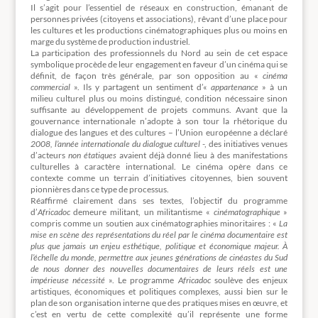
Il s’agit pour l’essentiel de réseaux en construction, émanant de
personnes privées (citoyens et associations), rêvant d’une place pour
les cultures et les productions cinématographiques plus ou moins en
marge du système de production industriel.
La participation des professionnels du Nord au sein de cet espace
symbolique procède de leur engagement en faveur d’un cinéma qui se
définit, de façon très générale, par son opposition au «
cinéma
commercial
». Ils y partagent un sentiment d’«
appartenance
» à un
milieu culturel plus ou moins distingué, condition nécessaire sinon
suffisante au développement de projets communs. Avant que la
gouvernance internationale n’adopte à son tour la rhétorique du
dialogue des langues et des cultures – l’Union européenne a déclaré
2008, l’année internationale du dialogue culturel
-, des initiatives venues
d’acteurs
non étatiques
avaient déjà donné lieu à des manifestations
culturelles à caractère international. Le cinéma opère dans ce
contexte comme un terrain d’initiatives citoyennes, bien souvent
pionnières dans ce type de processus.
Réaffirmé clairement dans ses textes, l’objectif du programme
d’
Africadoc
demeure militant, un militantisme «
cinématographique
»
compris comme un soutien aux cinématographies minoritaires : «
La
mise en scène des représentations du réel par le cinéma documentaire est
plus que jamais un enjeu esthétique, politique et économique majeur. À
l’échelle du monde, permettre aux jeunes générations de cinéastes du Sud
de nous donner des nouvelles documentaires de leurs réels est une
impérieuse nécessité
». Le programme
Africadoc
soulève des enjeux
artistiques, économiques et politiques complexes, aussi bien sur le
plan de son organisation interne que des pratiques mises en œuvre, et
c’est en vertu de cette complexité qu’il représente une forme