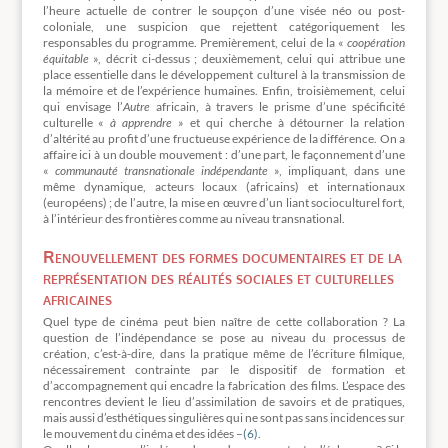
l’heure actuelle de contrer le soupçon d’une visée néo ou post-
coloniale, une suspicion que rejettent catégoriquement les
responsables du programme. Premièrement, celui de la «
coopération
équitable
», décrit ci-dessus ; deuxièmement, celui qui attribue une
place essentielle dans le développement culturel à la transmission de
la mémoire et de l’expérience humaines. Enfin, troisièmement, celui
qui envisage l’
Autre
africain, à travers le prisme d’une spécificité
culturelle «
à apprendre
» et qui cherche à détourner la relation
d’altérité au profit d’une fructueuse expérience de la différence. On a
affaire ici à un double mouvement : d’une part, le façonnement d’une
«
communauté transnationale indépendante
», impliquant, dans une
même dynamique, acteurs locaux (africains) et internationaux
(européens) ; de l’autre, la mise en œuvre d’un liant socioculturel fort,
à l’intérieur des frontières comme au niveau transnational.
Renouvellement des formes documentaires et de la
représentation des réalités sociales et culturelles
africaines
Quel type de cinéma peut bien naître de cette collaboration ? La
question de l’indépendance se pose au niveau du processus de
création, c’est-à-dire, dans la pratique même de l’écriture filmique,
nécessairement contrainte par le dispositif de formation et
d’accompagnement qui encadre la fabrication des films. L’espace des
rencontres devient le lieu d’assimilation de savoirs et de pratiques,
mais aussi d’esthétiques singulières qui ne sont pas sans incidences sur
le mouvement du cinéma et des idées –
(6)
.