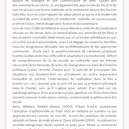
espace de dialogue et une communauté de sens. Quant aux
documentaires produits, ils amalgament des approches du local et du
non local sous une forme métissée, et ils mettent en œuvre des formes
hybrides, tout en interrogeant les séparations propres à la modernité
occidentale entre tradition et modernité, individu et communauté,
ordre et chaos, réel et imaginaire, fiction et documentaire.
Loin de nous l’idée de défendre une prétendue unité du documentaire
africain ou de verser dans un essentialisme qui assimilerait les films à
des produits normatifs déterminés par un principe esthétique ou par
un ordre social transcendants, mais il se dégage en revanche des films
issus du programme
Africadoc
des problématiques et des approches
communes : d’une part, le questionnement de certaines pratiques
traditionnelles et de leur difficulté d’adaptation à la modernité, l’effort
de compréhension de la vie sociale ou culturelle avec les thèmes
récurrents de la féminité, de la foi, de l’émigration ou bien de l’histoire
politique la plus récente; d’autre part, la volonté de provoquer des
situations qui bouleversent ou actualisent un ordre auparavant
immuable et, parfois, l’intervention du réalisateur dans le film à
travers un « je » assumé (par la voix off ou par sa présence physique
dans le champ) sans qu’il s’agisse pour autant d’un repli sur soi
autobiographique. D’un point de vue plus général, ces films cherchent
souvent à penser le lien entre cinéma, communauté, tradition et ordre
social.
Ainsi,
Waliden, l’enfant d’autrui
(2009), d’Awa Traoré, questionne
l’adoption traditionnelle au Mali, tout en mettant en lumière ce qui
apparaît encore comme un non-dit : le sort des walidens, les enfants
adoptés victimes de maltraitance. Dans
Itchombi
(2009), la réalisatrice
Gentille Menguizani Assih revient au pays pour filmer la cérémonie