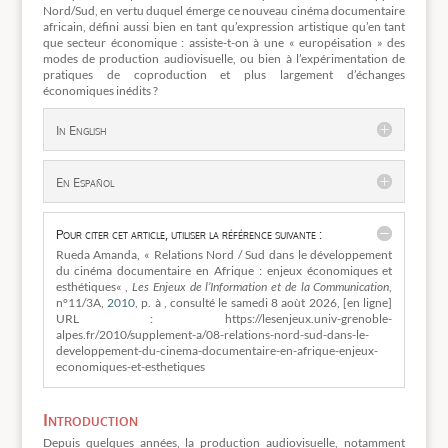
Nord/Sud, en vertu duquel émerge ce nouveau cinéma documentaire
africain, défini aussi bien en tant qu’expression artistique qu’en tant
que secteur économique : assiste-t-on à une « européisation » des
modes de production audiovisuelle, ou bien à l’expérimentation de
pratiques de coproduction et plus largement d’échanges
économiques inédits ?
In English
En Español
Pour citer cet article, utiliser la référence suivante :
Rueda Amanda, « Relations Nord / Sud dans le développement
du cinéma documentaire en Afrique : enjeux économiques et
esthétiques« ,
Les Enjeux de l’Information et de la Communication
,
n°11/3A,
2010
, p. à , consulté le
samedi 8 aoùt 2026, [en ligne]
URL : https://lesenjeux.univ-grenoble-
alpes.fr/2010/supplement-a/08-relations-nord-sud-dans-le-
developpement-du-cinema-documentaire-en-afrique-enjeux-
economiques-et-esthetiques
Introduction
Depuis quelques années, la production audiovisuelle, notamment