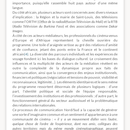
importance, puisqu’elle rassemble huit pays autour d’une même
langue.
Du côté africain, plusieurs acteurs sont concernés avec divers niveaux
d’implication : la Région et la mairie de Saint-Louis, des télévisions
comme l’ORTM (
Office de la radiodiffusion Télévision du Mali
) et la RTB
(
Radio Télévision du Burkina Faso
) et des associations comme
Dakar
Images
.
À côté de ces acteurs-médiateurs, les professionnels du cinéma venus
d’Europe et d’Afrique représentent la cheville ouvrière du
programme. Une toile d’araignée se tisse au gré des relations d’amitié
et de confiance, jetant des ponts entre la France et le continent
africain
(4)
. La diversité des parcours individuels et les expériences de
voyage fondent ici les bases du dialogue culturel. Le croisement des
influences et la multiplicité des acteurs de la médiation révèlent en
outre la complexité de la dynamique propre aux faits de
communication, ainsi que la convergence des enjeux institutionnels,
financiers et politiques (négociation et tensions de pouvoir, visibilité et
reconnaissance, légitimité…). Les éléments identitaires et le sens même
du programme ressortent désormais de plusieurs logiques : d’une
part, l’identité politique et sociale de l’équipe responsable,
l’investissement des institutions et des professionnels ; d’autre part, le
fonctionnement général du secteur audiovisuel et la problématique
des relations internationales.
Ce processus de communication Nord/Sud a la capacité de générer
une sorte d’imaginaire commun et un sentiment d’appartenance à une
communauté de cinéma : «
il y a un mouvement d’aller vers l’autre,
quelque chose de l’ordre de l’expérience, dont nos amis, collègues des
autres territoires mais du même monde cinématographique, peuvent