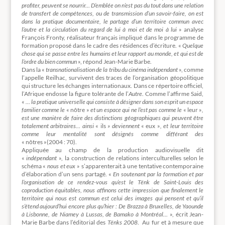
profiter, peuvent se nourrir…
D’emblée on n’est pas du tout dans une relation
de transfert de compétences, ou de transmission d’un savoir-faire, on est
dans la pratique documentaire, le partage d’un territoire commun avec
l’autre et la circulation du regard de lui à moi et de moi à lui
» analyse
François Fronty, réalisateur français impliqué dans le programme de
formation proposé dans le cadre des résidences d’écriture. «
Quelque
chose qui se passe entre les humains et leur rapport au monde, et qui est de
l’ordre du bien commun
», répond Jean-Marie Barbe.
Dans la «
transnationalisation de la tribu du cinéma indépendant
», comme
l’appelle Reilhac, survivent des traces de l’organisation géopolitique
qui structure les échanges internationaux. Dans ce répertoire officiel,
l’Afrique endosse la figure tolérante de l’
Autre
. Comme l’affirme Said,
«
… la pratique universelle qui consiste à désigner dans son esprit un espace
familier comme le
« nôtre »
et un espace qui ne l’est pas comme le
« leur »
,
est une manière de faire des distinctions géographiques qui peuvent être
totalement arbitraires… ainsi
« ils
» deviennent
« eux »
, et leur territoire
comme leur mentalité sont désignés comme différant des
« nôtres »(2004 : 70).
Appliquée au champ de la production audiovisuelle dit
«
indépendant
», la construction de relations interculturelles selon le
schéma «
nous et eux
» s’apparenterait à une tentative contemporaine
d’élaboration d’un sens partagé. «
En soutenant par la formation et par
l’organisation de ce rendez-vous qu’est le Tënk de Saint-Louis des
coproduction équitables, nous affinons cette impression que finalement le
territoire qui nous est commun est celui des images qui pensent et qu’il
s’étend aujourd’hui encore plus qu’hier : De Brazza à Bruxelles, de Yaounde
à Lisbonne, de Niamey à Lussas, de Bamako à Montréal…
», écrit Jean-
Marie Barbe dans l’éditorial des
Tënks 2008
. Au fur et à mesure que