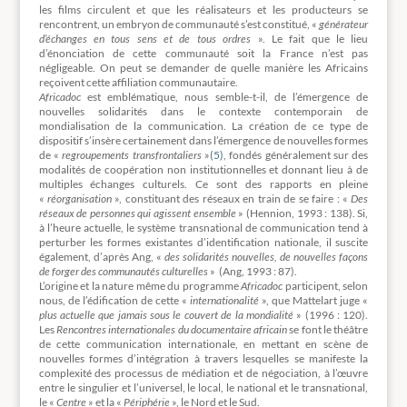
les films circulent et que les réalisateurs et les producteurs se
rencontrent, un embryon de communauté s’est constitué, «
générateur
d’échanges en tous sens et de tous ordres
». Le fait que le lieu
d’énonciation de cette communauté soit la France n’est pas
négligeable. On peut se demander de quelle manière les Africains
reçoivent cette affiliation communautaire.
Africadoc
est emblématique, nous semble-t-il, de l’émergence de
nouvelles solidarités dans le contexte contemporain de
mondialisation de la communication. La création de ce type de
dispositif s’insère certainement dans l’émergence de nouvelles formes
de «
regroupements transfrontaliers
»
(5)
, fondés généralement sur des
modalités de coopération non institutionnelles et donnant lieu à de
multiples échanges culturels. Ce sont des rapports en pleine
«
réorganisation
», constituant des réseaux en train de se faire : «
Des
réseaux de personnes qui agissent ensemble
» (Hennion, 1993 : 138). Si,
à l’heure actuelle, le système transnational de communication tend à
perturber les formes existantes d’identification nationale, il suscite
également, d’après Ang, «
des solidarités nouvelles, de nouvelles façons
de forger des communautés culturelles
» (Ang, 1993 : 87).
L’origine et la nature même du programme
Africadoc
participent, selon
nous, de l’édification de cette «
internationalité
», que Mattelart juge «
plus actuelle que jamais sous le couvert de la mondialité
» (1996 : 120).
Les
Rencontres internationales du documentaire africain
se font le théâtre
de cette communication internationale, en mettant en scène de
nouvelles formes d’intégration à travers lesquelles se manifeste la
complexité des processus de médiation et de négociation, à l’œuvre
entre le singulier et l’universel, le local, le national et le transnational,
le «
Centre
» et la «
Périphérie
», le Nord et le Sud.