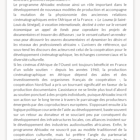
Le programme
Africadoc
endosse ainsi un rôle important dans le
développement de nouveaux modèles de production et accompagne
la mutation de la physionomie des anciennes relations
cinématographiques entre l’Afrique et la France. «
L
e Louma (à Saint-
Louis du Sénégal), à vocation internationale, destiné à créer sur le versant
économique un appel de fonds pour coproduire les projets de
documentaires et trouver des diffuseurs ; sur le versant culturel un rendez-
vous pour découvrir les œuvres documentaires et dynamiser les désirs et
les réseaux des professionnels africains
». L’univers de référence, qui
sous-tend les discours des acteurs est celui de la coopération pour le
développement cinématographique, les échanges commerciaux et la
diversité culturelle.
Si les cinémas d’Afrique de l’Ouest ont toujours bénéficié en France
d’un solide soutien – depuis les années 1960, la production
cinématographique en Afrique dépend des aides et des
investissements des organismes français de coopération -, la
coopération Nord/Sud a pris un tournant significatif en faveur de la
production documentaire. L’assistance ne se limite plus tout d’abord
au soutien ponctuel à des projets individuels, puisque
Africadoc
inscrit
son action sur le long terme à travers le parrainage des producteurs
émergents par des coproducteurs européens. S’opposant ensuite à la
logique politique courante de l’aide au développement, basée souvent
sur un retour au donateur et se souciant peu par conséquent du
développement des infrastructures locales, ces alliances insistent sur
le développement des industries audiovisuelles africaines. Enfin, le
programme
Africadoc
ne souscrit pas au modèle traditionnel de la
coopération culturelle, mais lui préfère l’angle du partenariat
professionnel et institutionnel. Comme l’affirme Creton pour le