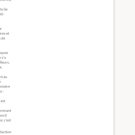
ts (le
 50
e
ires et
n de
fiques
 s’y
lleurs,
e,
nt au
e
remière
s :
 est
prenant
abord
s; c’est
édaction