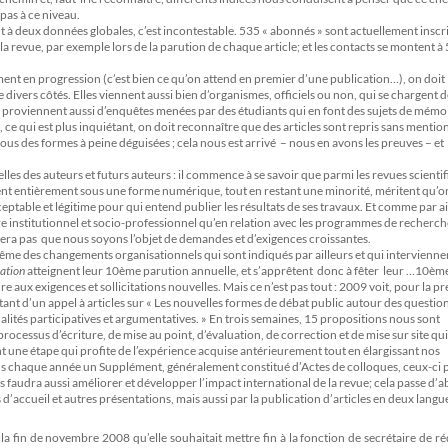
pas à ce niveau.
ment à deux données globales, c’est incontestable. 535 « abonnés » sont actuellement inscri
c la revue, par exemple lors de la parution de chaque article; et les contacts se montent à
ément en progression (c’est bien ce qu’on attend en premier d’une publication…), on doit
 divers côtés. Elles viennent aussi bien d’organismes, officiels ou non, qui se chargent d
lles proviennent aussi d’enquêtes menées par des étudiants qui en font des sujets de mémo
ce qui est plus inquiétant, on doit reconnaître que des articles sont repris sans mentio
ous des formes à peine déguisées ; cela nous est arrivé – nous en avons les preuves – et
lles des auteurs et futurs auteurs : il commence à se savoir que parmi les revues scienti
ent entièrement sous une forme numérique, tout en restant une minorité, méritent qu’on
eptable et légitime pour qui entend publier les résultats de ses travaux. Et comme par ai
dre institutionnel et socio-professionnel qu’en relation avec les programmes de recherch
tonnera pas que nous soyons l’objet de demandes et d’exigences croissantes.
me des changements organisationnels qui sont indiqués par ailleurs et qui intervienne
cation
atteignent leur 10ème parution annuelle, et s’apprêtent donc à fêter leur …10èm
re aux exigences et sollicitations nouvelles. Mais ce n’est pas tout : 2009 voit, pour la p
tant d’un appel à articles sur « Les nouvelles formes de débat public autour des question
alités participatives et argumentatives. » En trois semaines, 15 propositions nous sont
rocessus d’écriture, de mise au point, d’évaluation, de correction et de mise sur site qui
 une étape qui profite de l’expérience acquise antérieurement tout en élargissant nos
ns chaque année un Supplément, généralement constitué d’Actes de colloques, ceux-ci 
us faudra aussi améliorer et développer l’impact international de la revue; cela passe d’
 d’accueil et autres présentations, mais aussi par la publication d’articles en deux langue
la fin de novembre 2008 qu’elle souhaitait mettre fin à la fonction de secrétaire de r