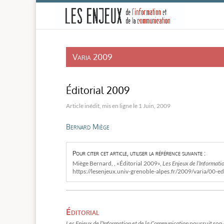
-
Varia 2009
Éditorial 2009
1 Juin, 2009
Bernard Miège
Pour citer cet article, utiliser la référence suivante :
Miège Bernard, , «Éditorial 2009»,
Les Enjeux de l’Informati
https://lesenjeux.univ-grenoble-alpes.fr/2009/varia/00-ed
Éditorial
Les Enjeux de l’Information et de la Communication
poursuit son 