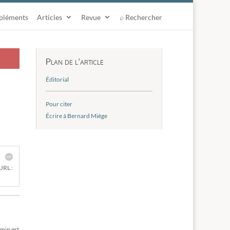
pléments
Articles
Revue
⌕ Rechercher
Plan de l’article
Éditorial
Pour citer
Écrire à Bernard Miège
URL :
emin est