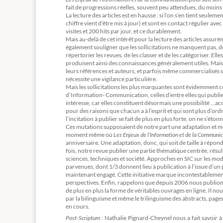
fait de progressions réelles, souvent peu attendues, du moins 
La lecture des articles est en hausse : si l’on s’en tient seule
chiffre vient d’être mis à jour) et sont en contact régulier ave
visites et 200 hits par jour, et ce durablement.
Mais au-delà de cet intérêt pour la lecture des articles assur
également souligner que les sollicitations ne manquent pas, de
répertorier les revues, de les classer et de les catégoriser. E
produisent ainsi des connaissances généralement utiles. Mais, 
leurs références et auteurs, et parfois même commercialisés s
nécessite une vigilance particulière.
Mais les sollicitations les plus marquantes sont évidemment ce
d’Information- Communication, celles d’entre elles qui publi
intéresse, car elles constituent désormais une possibilité …acc
pour des raisons que chacun a à l’esprit et qui sont plus d’or
l’incitation à publier se fait de plus en plus forte, on ne s’é
Ces mutations supposaient de notre part une adaptation et mê
moment même où
Les Enjeux de l’Information et de la Communi
anniversaire. Une adaptation, donc, qui soit de taille à répond
fois, notre revue publier une partie thématique centrée, résul
sciences, techniques et société. Approches en SIC sur les mod
parvenues, dont 1/3 donnent lieu à publication à l’issue d’un p
maintenant engagé. Cette initiative marque incontestablement
perspectives. Enfin, rappelons que depuis 2006 nous publio
de plus en plus la forme de véritables ouvrages en ligne. Il no
par la bilinguisme et même le trilinguisme des abstracts, pages
en cours.
Post-Scriptum :
Nathalie Pignard-Cheynel nous a fait savoir à 