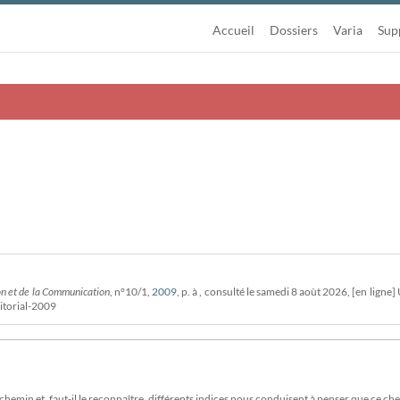
Accueil
Dossiers
Varia
Sup
on et de la Communication
, n°10/1,
2009
, p. à , consulté le
samedi 8 aoùt 2026, [en ligne] 
itorial-2009
chemin et, faut-il le reconnaître, différents indices nous conduisent à penser que ce ch