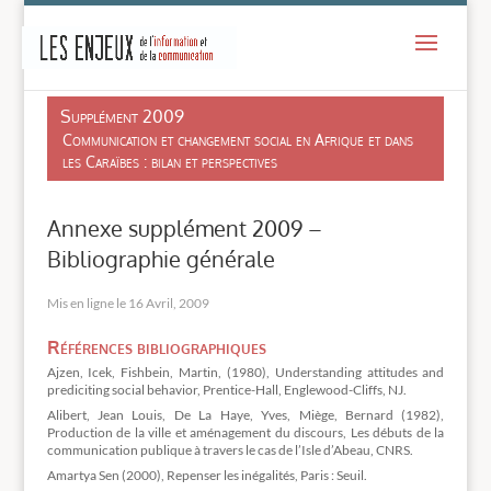
-
Supplément 2009
Communication et changement social en Afrique et dans
les Caraïbes : bilan et perspectives
Annexe supplément 2009 –
Bibliographie générale
Mis en ligne le 16 Avril, 2009
Références bibliographiques
Ajzen, Icek, Fishbein, Martin, (1980), Understanding attitudes and
prediciting social behavior, Prentice-Hall, Englewood-Cliffs, NJ.
Alibert, Jean Louis, De La Haye, Yves, Miège, Bernard (1982),
Production de la ville et aménagement du discours, Les débuts de la
communication publique à travers le cas de l’Isle d’Abeau, CNRS.
Amartya Sen (2000), Repenser les inégalités, Paris : Seuil.