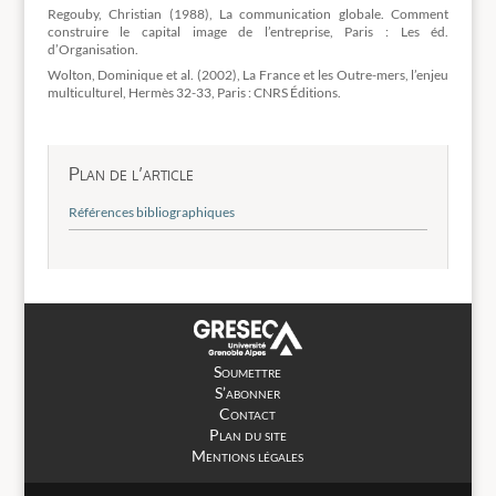
Regouby, Christian (1988), La communication globale. Comment
construire le capital image de l’entreprise, Paris : Les éd.
d’Organisation.
Wolton, Dominique et al. (2002), La France et les Outre-mers, l’enjeu
multiculturel, Hermès 32-33, Paris : CNRS Éditions.
Plan de l’article
Références bibliographiques
Soumettre
S’abonner
Contact
Plan du site
Mentions légales