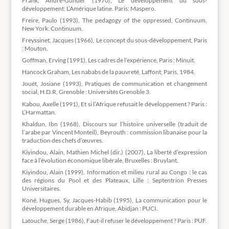
Frank, André-Gunder (1970), Le développement du sous-
développement: L’Amérique latine. Paris: Maspero.
Freire, Paulo (1993), The pedagogy of the oppressed, Continuum,
New York: Continuum.
Freyssinet, Jacques (1966), Le concept du sous-développement, Paris
: Mouton.
Goffman, Erving (1991), Les cadres de l’expérience, Paris : Minuit.
Hancock Graham, Les nababs de la pauvreté, Laffont, Paris, 1984.
Jouët, Josiane (1993), Pratiques de communication et changement
social, H.D.R, Grenoble : Universités Grenoble 3.
Kabou, Axelle (1991), Et si l’Afrique refusait le développement ? Paris :
L’Harmattan.
Khaldun, Ibn (1968), Discours sur l’histoire universelle (traduit de
l’arabe par Vincent Monteil), Beyrouth : commission libanaise pour la
traduction des chefs d’œuvres.
Kiyindou, Alain, Mathien Michel (dir.) (2007), La liberté d’expression
face à l’évolution économique libérale, Bruxelles : Bruylant.
Kiyindou, Alain (1999), Information et milieu rural au Congo : le cas
des régions du Pool et des Plateaux, Lille : Septentrion Presses
Universitaires.
Koné, Hugues, Sy, Jacques-Habib (1995), La communication pour le
développement durable en Afrique, Abidjan : PUCI.
Latouche, Serge (1986), Faut-il refuser le développement ? Paris : PUF.