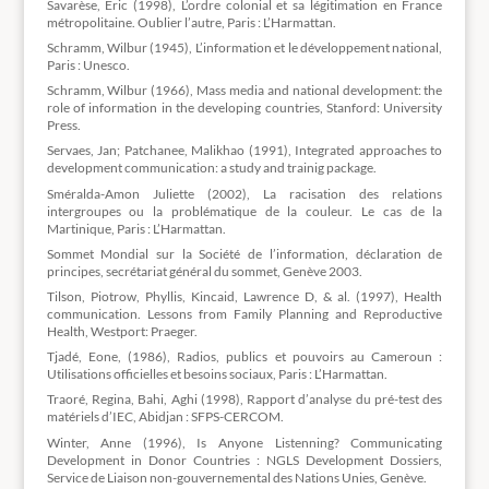
Savarèse, Éric (1998), L’ordre colonial et sa légitimation en France
métropolitaine. Oublier l’autre, Paris : L’Harmattan.
Schramm, Wilbur (1945), L’information et le développement national,
Paris : Unesco.
Schramm, Wilbur (1966), Mass media and national development: the
role of information in the developing countries, Stanford: University
Press.
Servaes, Jan; Patchanee, Malikhao (1991), Integrated approaches to
development communication: a study and trainig package.
Sméralda-Amon Juliette (2002), La racisation des relations
intergroupes ou la problématique de la couleur. Le cas de la
Martinique, Paris : L’Harmattan.
Sommet Mondial sur la Société de l’information, déclaration de
principes, secrétariat général du sommet, Genève 2003.
Tilson, Piotrow, Phyllis, Kincaid, Lawrence D, & al. (1997), Health
communication. Lessons from Family Planning and Reproductive
Health, Westport: Praeger.
Tjadé, Eone, (1986), Radios, publics et pouvoirs au Cameroun :
Utilisations officielles et besoins sociaux, Paris : L’Harmattan.
Traoré, Regina, Bahi, Aghi (1998), Rapport d’analyse du pré-test des
matériels d’IEC, Abidjan : SFPS-CERCOM.
Winter, Anne (1996), Is Anyone Listenning? Communicating
Development in Donor Countries : NGLS Development Dossiers,
Service de Liaison non-gouvernemental des Nations Unies, Genève.