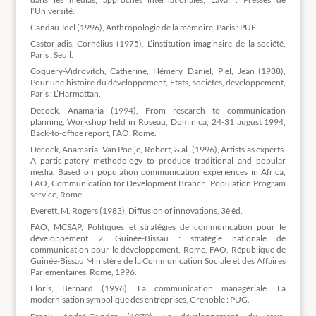
l’Université.
Candau Joël (1996), Anthropologie de la mémoire, Paris : PUF.
Castoriadis, Cornélius (1975), L’institution imaginaire de la société,
Paris : Seuil.
Coquery-Vidrovitch, Catherine, Hémery, Daniel, Piel, Jean (1988),
Pour une histoire du développement, Etats, sociétés, développement,
Paris : L’Harmattan.
Decock, Anamaria (1994), From research to communication
planning. Workshop held in Roseau, Dominica, 24-31 august 1994,
Back-to-office report, FAO, Rome.
Decock, Anamaria, Van Poelje, Robert, & al. (1996), Artists as experts.
A participatory methodology to produce traditional and popular
media. Based on population communication experiences in Africa,
FAO, Communication for Development Branch, Population Program
service, Rome.
Everett, M. Rogers (1983), Diffusion of innovations, 3è éd.
FAO, MCSAP, Politiques et stratégies de communication pour le
développement 2. Guinée-Bissau : stratégie nationale de
communication pour le développement, Rome, FAO, République de
Guinée-Bissau Ministère de la Communication Sociale et des Affaires
Parlementaires, Rome, 1996.
Floris, Bernard (1996), La communication managériale. La
modernisation symbolique des entreprises, Grenoble : PUG.