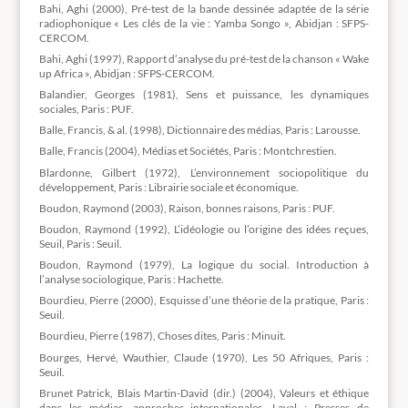
Bahi, Aghi (2000), Pré-test de la bande dessinée adaptée de la série
radiophonique « Les clés de la vie : Yamba Songo », Abidjan : SFPS-
CERCOM.
Bahi, Aghi (1997), Rapport d’analyse du pré-test de la chanson « Wake
up Africa », Abidjan : SFPS-CERCOM.
Balandier, Georges (1981), Sens et puissance, les dynamiques
sociales, Paris : PUF.
Balle, Francis, & al. (1998), Dictionnaire des médias, Paris : Larousse.
Balle, Francis (2004), Médias et Sociétés, Paris : Montchrestien.
Blardonne, Gilbert (1972), L’environnement sociopolitique du
développement, Paris : Librairie sociale et économique.
Boudon, Raymond (2003), Raison, bonnes raisons, Paris : PUF.
Boudon, Raymond (1992), L’idéologie ou l’origine des idées reçues,
Seuil, Paris : Seuil.
Boudon, Raymond (1979), La logique du social. Introduction à
l’analyse sociologique, Paris : Hachette.
Bourdieu, Pierre (2000), Esquisse d’une théorie de la pratique, Paris :
Seuil.
Bourdieu, Pierre (1987), Choses dites, Paris : Minuit.
Bourges, Hervé, Wauthier, Claude (1970), Les 50 Afriques, Paris :
Seuil.
Brunet Patrick, Blais Martin-David (dir.) (2004), Valeurs et éthique
dans les médias, approches internationales, Laval : Presses de