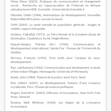
Misse Misse (2003), Pratiques de communication et changement
social ; Recherche sur L’appropriation de l’Internet en Afrique
subsaharienne HDR, Grenoble : Université de Grenoble 3.
Nkombe, Oleko (1986), Axiomatique du développement, Nouvelles
Rationalités Africaines, Louvain la neuve.
OMS (2001), La santé mentale en population générale : images et
réalités, rapport d’enquête.
Oulalou, Fathallah (1975), Le Tiers-Monde et la troisième phase de
domination, Casablanca, les éd. Maghrébines.
Paquet-Sévigny, Thérèse (dir.) (1996), Communication et
développement international, Sainte-Foy : Presses de l’Université du
Québec.
Perroux, François (1955), Trois outils pour l’analyse du sous-
développement.
Rao, Lakshamana (1966), Communication and development; A study
of two Indian Villages, Minneapolis: University of Minnesota.
Rawls, John (1984), Théorie de la justice, Seuil, Paris : Seuil.
Rist, Gilbert (2001), Le développement, histoire d’une croyance
occidentale, Paris : Presses de sciences politiques.
Rogers, Everett M. (2003), Diffusion of innovations, New York: Free
Press, 5ème éd.
Rostow, Walt Whitman (1960), Les étapes de la croissance
économique.