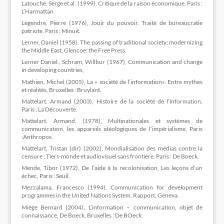
Latouche, Serge et al. (1999), Critique de la raison économique, Paris :
L’Harmattan.
Legendre, Pierre (1976), Jouir du pouvoir. Traité de bureaucratie
patriote, Paris : Minuit.
Lerner, Daniel (1958), The passing of traditional society: modernizing
the Middle East, Glencoe: the Free Press.
Lerner Daniel., Schram, Willbur (1967), Communication and change
in developing countries,
Mathien, Michel (2005), La « société de l’information». Entre mythes
et réalités, Bruxelles : Bruylant.
Mattelart, Armand (2003), Histoire de la société de l’information,
Paris : La Découverte.
Mattelart, Armand, (1978), Multinationales et systèmes de
communication, les appareils idéologiques de l’impérialisme, Paris
:Anthropos.
Mattelart, Tristan (dir) (2002), Mondialisation des médias contre la
censure ; Tiers-monde et audiovisuel sans frontière, Paris : De Boeck.
Mende, Tibor (1972), De l’aide à la recolonisation, Les leçons d‘un
échec, Paris : Seuil.
Mezzalama, Francesco (1994), Communication for development
programmes in the United Nations System, Rapport, Geneva.
Miège Bernard (2004), L’information – communication, objet de
connaissance, De Boeck, Bruxelles : De BOeck.