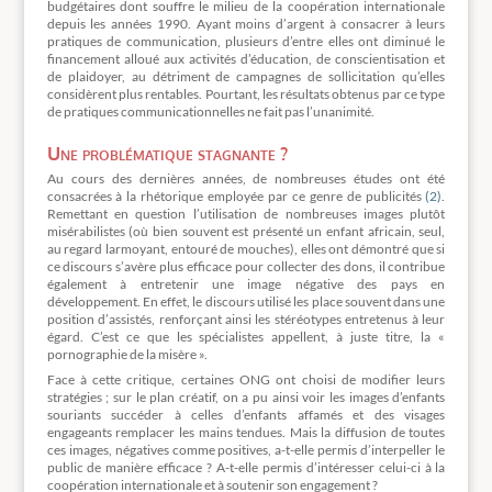
budgétaires dont souffre le milieu de la coopération internationale
depuis les années 1990. Ayant moins d’argent à consacrer à leurs
pratiques de communication, plusieurs d’entre elles ont diminué le
financement alloué aux activités d’éducation, de conscientisation et
de plaidoyer, au détriment de campagnes de sollicitation qu’elles
considèrent plus rentables. Pourtant, les résultats obtenus par ce type
de pratiques communicationnelles ne fait pas l’unanimité.
Une problématique stagnante ?
Au cours des dernières années, de nombreuses études ont été
consacrées à la rhétorique employée par ce genre de publicités
(2)
.
Remettant en question l’utilisation de nombreuses images plutôt
misérabilistes (où bien souvent est présenté un enfant africain, seul,
au regard larmoyant, entouré de mouches), elles ont démontré que si
ce discours s’avère plus efficace pour collecter des dons, il contribue
également à entretenir une image négative des pays en
développement. En effet, le discours utilisé les place souvent dans une
position d’assistés, renforçant ainsi les stéréotypes entretenus à leur
égard. C’est ce que les spécialistes appellent, à juste titre, la «
pornographie de la misère ».
Face à cette critique, certaines ONG ont choisi de modifier leurs
stratégies ; sur le plan créatif, on a pu ainsi voir les images d’enfants
souriants succéder à celles d’enfants affamés et des visages
engageants remplacer les mains tendues. Mais la diffusion de toutes
ces images, négatives comme positives, a-t-elle permis d’interpeller le
public de manière efficace ? A-t-elle permis d’intéresser celui-ci à la
coopération internationale et à soutenir son engagement ?