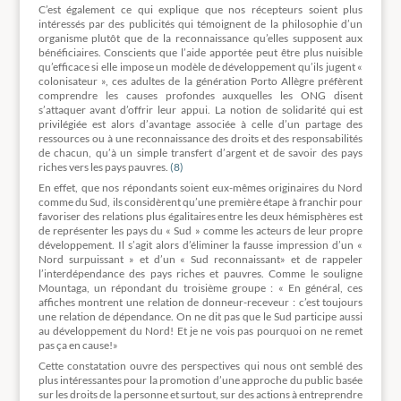
C’est également ce qui explique que nos récepteurs soient plus
intéressés par des publicités qui témoignent de la philosophie d’un
organisme plutôt que de la reconnaissance qu’elles supposent aux
bénéficiaires. Conscients que l’aide apportée peut être plus nuisible
qu’efficace si elle impose un modèle de développement qu’ils jugent «
colonisateur », ces adultes de la génération Porto Allègre préfèrent
comprendre les causes profondes auxquelles les ONG disent
s’attaquer avant d’offrir leur appui. La notion de solidarité qui est
privilégiée est alors d’avantage associée à celle d’un partage des
ressources ou à une reconnaissance des droits et des responsabilités
de chacun, qu’à un simple transfert d’argent et de savoir des pays
riches vers les pays pauvres.
(8)
En effet, que nos répondants soient eux-mêmes originaires du Nord
comme du Sud, ils considèrent qu’une première étape à franchir pour
favoriser des relations plus égalitaires entre les deux hémisphères est
de représenter les pays du « Sud » comme les acteurs de leur propre
développement. Il s’agit alors d’éliminer la fausse impression d’un «
Nord surpuissant » et d’un « Sud reconnaissant» et de rappeler
l’interdépendance des pays riches et pauvres. Comme le souligne
Mountaga, un répondant du troisième groupe : « En général, ces
affiches montrent une relation de donneur-receveur : c’est toujours
une relation de dépendance. On ne dit pas que le Sud participe aussi
au développement du Nord! Et je ne vois pas pourquoi on ne remet
pas ça en cause!»
Cette constatation ouvre des perspectives qui nous ont semblé des
plus intéressantes pour la promotion d’une approche du public basée
sur les droits de la personne et surtout, sur des actions à entreprendre