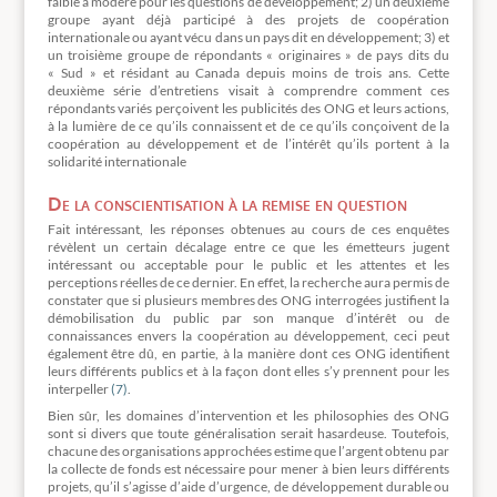
faible à modéré pour les questions de développement; 2) un deuxième
groupe ayant déjà participé à des projets de coopération
internationale ou ayant vécu dans un pays dit en développement; 3) et
un troisième groupe de répondants « originaires » de pays dits du
« Sud » et résidant au Canada depuis moins de trois ans. Cette
deuxième série d’entretiens visait à comprendre comment ces
répondants variés perçoivent les publicités des ONG et leurs actions,
à la lumière de ce qu’ils connaissent et de ce qu’ils conçoivent de la
coopération au développement et de l’intérêt qu’ils portent à la
solidarité internationale
De la conscientisation à la remise en question
Fait intéressant, les réponses obtenues au cours de ces enquêtes
révèlent un certain décalage entre ce que les émetteurs jugent
intéressant ou acceptable pour le public et les attentes et les
perceptions réelles de ce dernier. En effet, la recherche aura permis de
constater que si plusieurs membres des ONG interrogées justifient la
démobilisation du public par son manque d’intérêt ou de
connaissances envers la coopération au développement, ceci peut
également être dû, en partie, à la manière dont ces ONG identifient
leurs différents publics et à la façon dont elles s’y prennent pour les
interpeller
(7)
.
Bien sûr, les domaines d’intervention et les philosophies des ONG
sont si divers que toute généralisation serait hasardeuse. Toutefois,
chacune des organisations approchées estime que l’argent obtenu par
la collecte de fonds est nécessaire pour mener à bien leurs différents
projets, qu’il s’agisse d’aide d’urgence, de développement durable ou