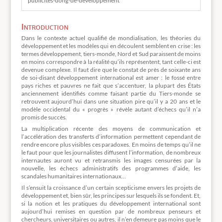
publicites-dong-de-developpement
Introduction
Dans le contexte actuel qualifié de mondialisation, les théories du
développement et les modèles qui en découlent semblent en crise : les
termes développement, tiers-monde, Nord et Sud paraissent de moins
en moins correspondre à la réalité qu’ils représentent, tant celle-ci est
devenue complexe. Il faut dire que le constat de près de soixante ans
de soi-disant développement international est amer : le fossé entre
pays riches et pauvres ne fait que s’accentuer, la plupart des États
anciennement identifiés comme faisant partie du Tiers-monde se
retrouvent aujourd’hui dans une situation pire qu’il y a 20 ans et le
modèle occidental du « progrès » révèle autant d’échecs qu’il n’a
promis de succès.
La multiplication récente des moyens de communication et
l’accélération des transferts d’information permettent cependant de
rendre encore plus visibles ces paradoxes. En moins de temps qu’il ne
le faut pour que les journalistes diffusent l’information, de nombreux
internautes auront vu et retransmis les images censurées par la
nouvelle, les échecs administratifs des programmes d’aide, les
scandales humanitaires internationaux…
Il s’ensuit la croissance d’un certain scepticisme envers les projets de
développement et, bien sûr, les principes sur lesquels ils se fondent. Et,
si la notion et les pratiques du développement international sont
aujourd’hui remises en question par de nombreux penseurs et
chercheurs, universitaires ou autres, il n’en demeure pas moins que le