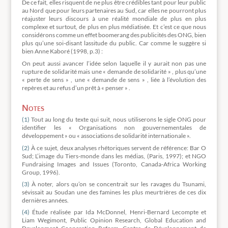
De ce fait, elles risquent de ne plus être crédibles tant pour leur public
au Nord que pour leurs partenaires au Sud, car elles ne pourront plus
réajuster leurs discours à une réalité mondiale de plus en plus
complexe et surtout, de plus en plus médiatisée. Et c’est ce que nous
considérons comme un effet boomerang des publicités des ONG, bien
plus qu’une soi-disant lassitude du public. Car comme le suggère si
bien Anne Kaboré (1998, p.3) :
On peut aussi avancer l’idée selon laquelle il y aurait non pas une
rupture de solidarité mais une « demande de solidarité » , plus qu’une
« perte de sens » , une « demande de sens » , liée à l’évolution des
repères et au refus d’un prêt à « penser » .
Notes
(1)
Tout au long du texte qui suit, nous utiliserons le sigle ONG pour
identifier les « Organisations non gouvernementales de
développement » ou « associations de solidarité internationale ».
(2)
À ce sujet, deux analyses rhétoriques servent de référence: Bar O
Sud; L’image du Tiers-monde dans les médias, (Paris, 1997); et NGO
Fundraising Images and Issues (Toronto, Canada-Africa Working
Group, 1996).
(3)
À noter, alors qu’on se concentrait sur les ravages du Tsunami,
sévissait au Soudan une des famines les plus meurtrières de ces dix
dernières années.
(4)
Étude réalisée par Ida McDonnel, Henri-Bernard Lecompte et
Liam Wegimont, Public Opinion Research, Global Education and