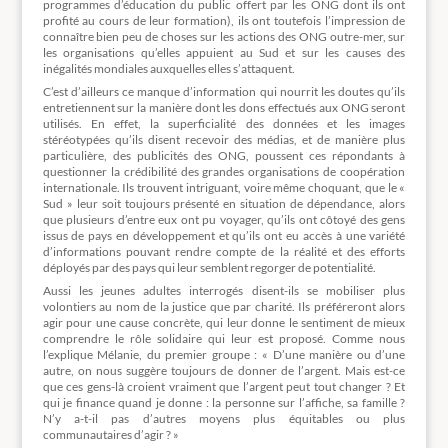
programmes d’éducation du public offert par les ONG dont ils ont
profité au cours de leur formation), ils ont toutefois l’impression de
connaître bien peu de choses sur les actions des ONG outre-mer, sur
les organisations qu’elles appuient au Sud et sur les causes des
inégalités mondiales auxquelles elles s’attaquent.
C’est d’ailleurs ce manque d’information qui nourrit les doutes qu’ils
entretiennent sur la manière dont les dons effectués aux ONG seront
utilisés. En effet, la superficialité des données et les images
stéréotypées qu’ils disent recevoir des médias, et de manière plus
particulière, des publicités des ONG, poussent ces répondants à
questionner la crédibilité des grandes organisations de coopération
internationale. Ils trouvent intriguant, voire même choquant, que le «
Sud » leur soit toujours présenté en situation de dépendance, alors
que plusieurs d’entre eux ont pu voyager, qu’ils ont côtoyé des gens
issus de pays en développement et qu’ils ont eu accès à une variété
d’informations pouvant rendre compte de la réalité et des efforts
déployés par des pays qui leur semblent regorger de potentialité.
Aussi les jeunes adultes interrogés disent-ils se mobiliser plus
volontiers au nom de la justice que par charité. Ils préféreront alors
agir pour une cause concrète, qui leur donne le sentiment de mieux
comprendre le rôle solidaire qui leur est proposé. Comme nous
l’explique Mélanie, du premier groupe : « D’une manière ou d’une
autre, on nous suggère toujours de donner de l’argent. Mais est-ce
que ces gens-là croient vraiment que l’argent peut tout changer ? Et
qui je finance quand je donne : la personne sur l’affiche, sa famille ?
N’y a-t-il pas d’autres moyens plus équitables ou plus
communautaires d’agir ? »