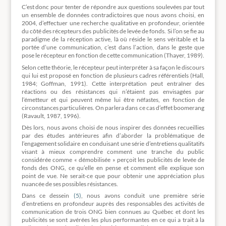
C’est donc pour tenter de répondre aux questions soulevées par tout
un ensemble de données contradictoires que nous avons choisi, en
2004, d’effectuer une recherche qualitative en profondeur, orientée
du côté des récepteurs des publicités de levée de fonds. Si l’on se fie au
paradigme de la réception active, là où réside le sens véritable et la
portée d’une communication, c’est dans l’action, dans le geste que
pose le récepteur en fonction de cette communication (Thayer, 1989).
Selon cette théorie, le récepteur peut interpréter à sa façon le discours
qui lui est proposé en fonction de plusieurs cadres référentiels (Hall,
1984; Goffman, 1991). Cette interprétation peut entraîner des
réactions ou des résistances qui n’étaient pas envisagées par
l’émetteur et qui peuvent même lui être néfastes, en fonction de
circonstances particulières. On parlera dans ce cas d’effet boomerang
(Ravault, 1987, 1996).
Dès lors, nous avons choisi de nous inspirer des données recueillies
par des études antérieures afin d’aborder la problématique de
l’engagement solidaire en conduisant une série d’entretiens qualitatifs
visant à mieux comprendre comment une tranche du public
considérée comme « démobilisée » perçoit les publicités de levée de
fonds des ONG, ce qu’elle en pense et comment elle explique son
point de vue. Ne serait-ce que pour obtenir une appréciation plus
nuancée de ses possibles résistances.
Dans ce dessein
(5)
, nous avons conduit une première série
d’entretiens en profondeur auprès des responsables des activités de
communication de trois ONG bien connues au Québec et dont les
publicités se sont avérées les plus performantes en ce qui a trait à la