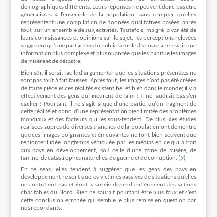
démographiques différents. Leurs réponses ne peuvent donc pas être
généralisées à l’ensemble de la population, sans compter qu’elles
représentent une compilation de données qualitatives basées, après
tout, sur un ensemble de subjectivités. Toutefois, malgré la variété de
leurs connaissances et opinions sur le sujet, les perceptions relevées
suggèrent qu’une part active du public semble disposée à recevoir une
information plus complexe et plus nuancée que les habituelles images
de misère et de désastre.
Bien sûr, il serait facile d’argumenter que les situations présentées ne
sont pas tout à fait fausses. Après tout, les images n’ont pas été créées
de toute pièce et ces réalités existent bel et bien dans le monde; il y a
effectivement des gens qui meurent de faim ! Il ne faudrait pas s’en
cacher ! Pourtant, il ne s’agit là que d’une partie, qu’un fragment de
cette réalité et donc, d’une représentation bien limitée des problèmes
mondiaux et des facteurs qui les sous-tendent. De plus, des études
réalisées auprès de diverses tranches de la population ont démontré
que ces images poignantes et émouvantes ne font bien souvent que
renforcer l’idée longtemps véhiculée par les médias en ce qui a trait
aux pays en développement, soit celle d’une zone de misère, de
famine, de catastrophes naturelles, de guerre et de corruption.
(9)
En ce sens, elles tendent à suggérer que les gens des pays en
développement ne sont que les victimes passives de situations qu’elles
ne contrôlent pas et dont la survie dépend entièrement des actions
charitables du Nord. Rien ne saurait pourtant être plus faux et c’est
cette conclusion erronée qui semble le plus remise en question par
nos répondants.