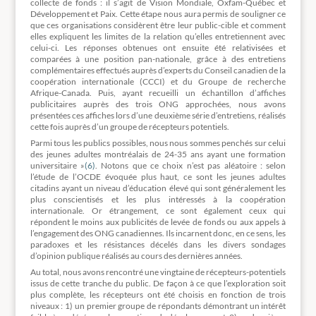
collecte de fonds : il s’agit de Vision Mondiale, Oxfam-Québec et
Développement et Paix. Cette étape nous aura permis de souligner ce
que ces organisations considèrent être leur public-cible et comment
elles expliquent les limites de la relation qu’elles entretiennent avec
celui-ci. Les réponses obtenues ont ensuite été relativisées et
comparées à une position pan-nationale, grâce à des entretiens
complémentaires effectués auprès d’experts du Conseil canadien de la
coopération internationale (CCCI) et du Groupe de recherche
Afrique-Canada. Puis, ayant recueilli un échantillon d’affiches
publicitaires auprès des trois ONG approchées, nous avons
présentées ces affiches lors d’une deuxième série d’entretiens, réalisés
cette fois auprès d’un groupe de récepteurs potentiels.
Parmi tous les publics possibles, nous nous sommes penchés sur celui
des jeunes adultes montréalais de 24-35 ans ayant une formation
universitaire »
(6)
. Notons que ce choix n’est pas aléatoire : selon
l’étude de l’OCDE évoquée plus haut, ce sont les jeunes adultes
citadins ayant un niveau d’éducation élevé qui sont généralement les
plus conscientisés et les plus intéressés à la coopération
internationale. Or étrangement, ce sont également ceux qui
répondent le moins aux publicités de levée de fonds ou aux appels à
l’engagement des ONG canadiennes. Ils incarnent donc, en ce sens, les
paradoxes et les résistances décelés dans les divers sondages
d’opinion publique réalisés au cours des dernières années.
Au total, nous avons rencontré une vingtaine de récepteurs-potentiels
issus de cette tranche du public. De façon à ce que l’exploration soit
plus complète, les récepteurs ont été choisis en fonction de trois
niveaux : 1) un premier groupe de répondants démontrant un intérêt