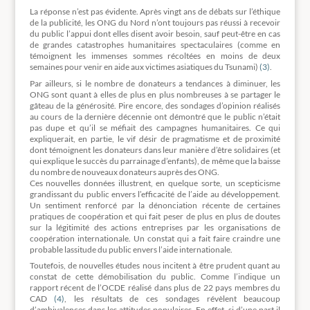
La réponse n’est pas évidente. Après vingt ans de débats sur l’éthique
de la publicité, les ONG du Nord n’ont toujours pas réussi à recevoir
du public l’appui dont elles disent avoir besoin, sauf peut-être en cas
de grandes catastrophes humanitaires spectaculaires (comme en
témoignent les immenses sommes récoltées en moins de deux
semaines pour venir en aide aux victimes asiatiques du Tsunami)
(3)
.
Par ailleurs, si le nombre de donateurs a tendances à diminuer, les
ONG sont quant à elles de plus en plus nombreuses à se partager le
gâteau de la générosité. Pire encore, des sondages d’opinion réalisés
au cours de la dernière décennie ont démontré que le public n’était
pas dupe et qu’il se méfiait des campagnes humanitaires. Ce qui
expliquerait, en partie, le vif désir de pragmatisme et de proximité
dont témoignent les donateurs dans leur manière d’être solidaires (et
qui explique le succès du parrainage d’enfants), de même que la baisse
du nombre de nouveaux donateurs auprès des ONG.
Ces nouvelles données illustrent, en quelque sorte, un scepticisme
grandissant du public envers l’efficacité de l’aide au développement.
Un sentiment renforcé par la dénonciation récente de certaines
pratiques de coopération et qui fait peser de plus en plus de doutes
sur la légitimité des actions entreprises par les organisations de
coopération internationale. Un constat qui a fait faire craindre une
probable lassitude du public envers l’aide internationale.
Toutefois, de nouvelles études nous incitent à être prudent quant au
constat de cette démobilisation du public. Comme l’indique un
rapport récent de l’OCDE réalisé dans plus de 22 pays membres du
CAD
(4)
, les résultats de ces sondages révèlent beaucoup
d’ambivalences dans les attitudes populaires. En effet, si d’une part il