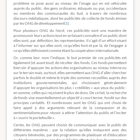
problème se pose aussi au niveau de l’image qui en est véhiculée
auprès du public, des gens ordinaires, éduqués ou pas, occidentaux
ou membres des communautés du Sud, à travers de nombreux
discours médiatiques, dont les publicités de collecte de fonds émises
par les ONG de développement
(1)
.
Pour plusieurs ONG du Nord, ces publicités sont une manière de
promouvoir leurs actions tout en se faisant connaître d’un public dont
elles sont, par définition, les représentantes. Il s’agit d’un effort visant
à l’informer sur qui elles sont, ce qu’elles font et par là, de l’engager à
ce qu’elles définissent comme étant la coopération internationale.
Or, comme leur nom l’indique, le but premier de ces publicités est
également (et avant tout) de récolter des fonds. Ces fonds permettent
bien sûr d’appuyer les actions des organisations au niveau interne ou
sur le terrain mais, surtout, elles permettent aux ONG d’aller chercher
parfois le double et même le triple des sommes recueillies auprès des
institutions gouvernementales, qui choisissent généralement
d’appuyer les organisations les plus « crédibles » aux yeux du public :
en somme, celles qui reçoivent le plus de dons. De ce fait, la recherche
de fonds vise essentiellement un objectif à court terme, fondé sur des
principes caritatifs. Et nombreuses sont les ONG qui ont choisi de
faire appel à des arguments relevant de la compassion et du
sentimentalisme pour réussir à attirer l’attention du public et l’inciter
à « ouvrir le portefeuille ».
Certes, les ONG peuvent choisir de communiquer avec le public de
différentes manières : par la relation qu’elles instaurent avec des
citoyens bénévoles, par des programmes de plaidoyer et d’éducation
au développement ou par des publicités effectuées lors de campagnes