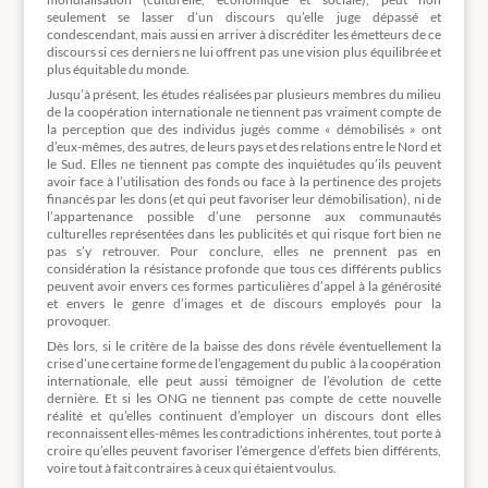
seulement se lasser d’un discours qu’elle juge dépassé et
condescendant, mais aussi en arriver à discréditer les émetteurs de ce
discours si ces derniers ne lui offrent pas une vision plus équilibrée et
plus équitable du monde.
Jusqu’à présent, les études réalisées par plusieurs membres du milieu
de la coopération internationale ne tiennent pas vraiment compte de
la perception que des individus jugés comme « démobilisés » ont
d’eux-mêmes, des autres, de leurs pays et des relations entre le Nord et
le Sud. Elles ne tiennent pas compte des inquiétudes qu’ils peuvent
avoir face à l’utilisation des fonds ou face à la pertinence des projets
financés par les dons (et qui peut favoriser leur démobilisation), ni de
l’appartenance possible d’une personne aux communautés
culturelles représentées dans les publicités et qui risque fort bien ne
pas s’y retrouver. Pour conclure, elles ne prennent pas en
considération la résistance profonde que tous ces différents publics
peuvent avoir envers ces formes particulières d’appel à la générosité
et envers le genre d’images et de discours employés pour la
provoquer.
Dès lors, si le critère de la baisse des dons révèle éventuellement la
crise d’une certaine forme de l’engagement du public à la coopération
internationale, elle peut aussi témoigner de l’évolution de cette
dernière. Et si les ONG ne tiennent pas compte de cette nouvelle
réalité et qu’elles continuent d’employer un discours dont elles
reconnaissent elles-mêmes les contradictions inhérentes, tout porte à
croire qu’elles peuvent favoriser l’émergence d’effets bien différents,
voire tout à fait contraires à ceux qui étaient voulus.