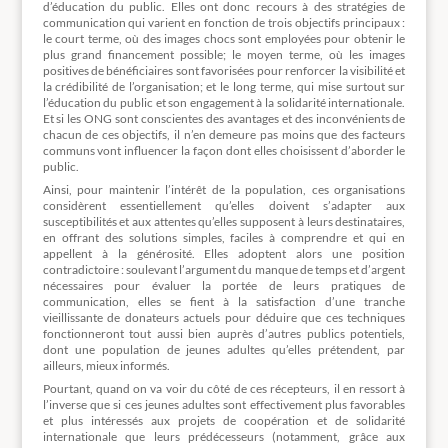
d’éducation du public. Elles ont donc recours à des stratégies de
communication qui varient en fonction de trois objectifs principaux :
le court terme, où des images chocs sont employées pour obtenir le
plus grand financement possible; le moyen terme, où les images
positives de bénéficiaires sont favorisées pour renforcer la visibilité et
la crédibilité de l’organisation; et le long terme, qui mise surtout sur
l’éducation du public et son engagement à la solidarité internationale.
Et si les ONG sont conscientes des avantages et des inconvénients de
chacun de ces objectifs, il n’en demeure pas moins que des facteurs
communs vont influencer la façon dont elles choisissent d’aborder le
public.
Ainsi, pour maintenir l’intérêt de la population, ces organisations
considèrent essentiellement qu’elles doivent s’adapter aux
susceptibilités et aux attentes qu’elles supposent à leurs destinataires,
en offrant des solutions simples, faciles à comprendre et qui en
appellent à la générosité. Elles adoptent alors une position
contradictoire : soulevant l’argument du manque de temps et d’argent
nécessaires pour évaluer la portée de leurs pratiques de
communication, elles se fient à la satisfaction d’une tranche
vieillissante de donateurs actuels pour déduire que ces techniques
fonctionneront tout aussi bien auprès d’autres publics potentiels,
dont une population de jeunes adultes qu’elles prétendent, par
ailleurs, mieux informés.
Pourtant, quand on va voir du côté de ces récepteurs, il en ressort à
l’inverse que si ces jeunes adultes sont effectivement plus favorables
et plus intéressés aux projets de coopération et de solidarité
internationale que leurs prédécesseurs (notamment, grâce aux