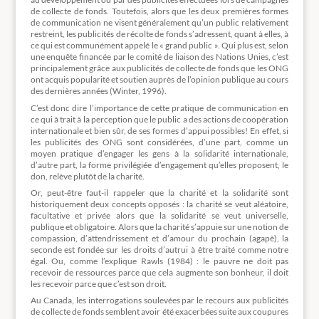
de collecte de fonds. Toutefois, alors que les deux premières formes
de communication ne visent généralement qu’un public relativement
restreint, les publicités de récolte de fonds s’adressent, quant à elles, à
ce qui est communément appelé le « grand public ». Qui plus est, selon
une enquête financée par le comité de liaison des Nations Unies, c’est
principalement grâce aux publicités de collecte de fonds que les ONG
ont acquis popularité et soutien auprès de l’opinion publique au cours
des dernières années (Winter, 1996).
C’est donc dire l’importance de cette pratique de communication en
ce qui à trait à la perception que le public a des actions de coopération
internationale et bien sûr, de ses formes d’appui possibles! En effet, si
les publicités des ONG sont considérées, d’une part, comme un
moyen pratique d’engager les gens à la solidarité internationale,
d’autre part, la forme privilégiée d’engagement qu’elles proposent, le
don, relève plutôt de la charité.
Or, peut-être faut-il rappeler que la charité et la solidarité sont
historiquement deux concepts opposés : la charité se veut aléatoire,
facultative et privée alors que la solidarité se veut universelle,
publique et obligatoire. Alors que la charité s’appuie sur une notion de
compassion, d’attendrissement et d’amour du prochain (agapè), la
seconde est fondée sur les droits d’autrui à être traité comme notre
égal. Ou, comme l’explique Rawls (1984) : le pauvre ne doit pas
recevoir de ressources parce que cela augmente son bonheur, il doit
les recevoir parce que c’est son droit.
Au Canada, les interrogations soulevées par le recours aux publicités
de collecte de fonds semblent avoir été exacerbées suite aux coupures