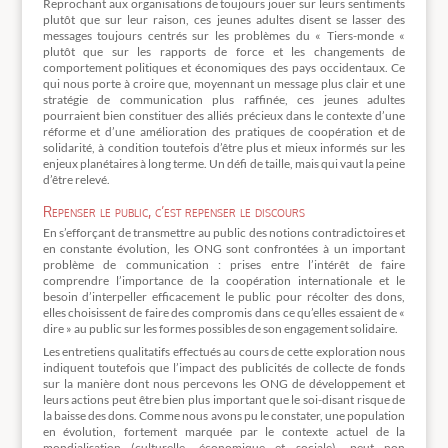
Reprochant aux organisations de toujours jouer sur leurs sentiments
plutôt que sur leur raison, ces jeunes adultes disent se lasser des
messages toujours centrés sur les problèmes du « Tiers-monde «
plutôt que sur les rapports de force et les changements de
comportement politiques et économiques des pays occidentaux. Ce
qui nous porte à croire que, moyennant un message plus clair et une
stratégie de communication plus raffinée, ces jeunes adultes
pourraient bien constituer des alliés précieux dans le contexte d’une
réforme et d’une amélioration des pratiques de coopération et de
solidarité, à condition toutefois d’être plus et mieux informés sur les
enjeux planétaires à long terme. Un défi de taille, mais qui vaut la peine
d’être relevé.
Repenser le public, c’est repenser le discours
En s’efforçant de transmettre au public des notions contradictoires et
en constante évolution, les ONG sont confrontées à un important
problème de communication : prises entre l’intérêt de faire
comprendre l’importance de la coopération internationale et le
besoin d’interpeller efficacement le public pour récolter des dons,
elles choisissent de faire des compromis dans ce qu’elles essaient de «
dire » au public sur les formes possibles de son engagement solidaire.
Les entretiens qualitatifs effectués au cours de cette exploration nous
indiquent toutefois que l’impact des publicités de collecte de fonds
sur la manière dont nous percevons les ONG de développement et
leurs actions peut être bien plus important que le soi-disant risque de
la baisse des dons. Comme nous avons pu le constater, une population
en évolution, fortement marquée par le contexte actuel de la
mondialisation (culturelle, économique et sociale), peut non