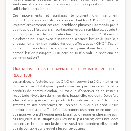
soutiennent en ce sens les assises d’une coopération et d’une
solidarité internationale.
Ces mouvements et sondages témoignent d’un sentiment
d’interdépendance globale; un principe dont les ONG ont été parmi
les premières promotrices et qui semble de plus en plus défendu par le
public actuel. Mais alors, s’il partage des valeurs semblables, que doit-
on comprendre de sa prétendue démobilisation ? Pourquoi
n’assistons-nous pas, avec la montée de la sensibilisation du public, à
une augmentation significative des dons effectués aux ONG ? S’agit-il
d’une attitude individualiste, d’une peur généralisée du don, d’une
démobilisation passagère ? Ou peut-on aussi y voir un problème de
communication ?
Une nouvelle piste d’approche : le point de vue du
récepteur
Les analyses effectuées par les ONG ont souvent préféré manier les
chiffres et les statistiques, questionner les performances de leurs
produits de communication, plutôt que d’observer et de rester à
l’écoute de l’évolution du milieu dans lequel elles évoluent. De ce fait,
elles ont souligné certains points éclairants en ce qui à trait aux
attentes et aux préférences de l’opinion publique et dont il faut
demeurer conscients. Toutefois, les nombreuses remises en question
que nous venons d’évoquer nous laissent croire que les choses ne sont
pas toujours aussi simples qu’elles ne le paraissent; certaines idées
concernant le public ont la vie dure. Aussi ne dépendent-elles parfois
que du contexte dans lequel elles sont évoquées.