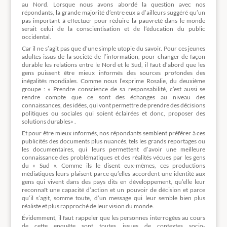
au Nord. Lorsque nous avons abordé la question avec nos
répondants, la grande majorité d’entre eux a d’ailleurs suggéré qu’un
pas important à effectuer pour réduire la pauvreté dans le monde
serait celui de la conscientisation et de l’éducation du public
occidental.
Car il ne s’agit pas que d’une simple utopie du savoir. Pour ces jeunes
adultes issus de la société de l’information, pour changer de façon
durable les relations entre le Nord et le Sud, il faut d’abord que les
gens puissent être mieux informés des sources profondes des
inégalités mondiales. Comme nous l’exprime Rosalie, du deuxième
groupe : « Prendre conscience de sa responsabilité, c’est aussi se
rendre compte que ce sont des échanges au niveau des
connaissances, des idées, qui vont permettre de prendre des décisions
politiques ou sociales qui soient éclairées et donc, proposer des
solutions durables» .
Et pour être mieux informés, nos répondants semblent préférer à ces
publicités des documents plus nuancés, tels les grands reportages ou
les documentaires, qui leurs permettent d’avoir une meilleure
connaissance des problématiques et des réalités vécues par les gens
du « Sud ». Comme ils le disent eux-mêmes, ces productions
médiatiques leurs plaisent parce qu’elles accordent une identité aux
gens qui vivent dans des pays dits en développement, qu’elle leur
reconnaît une capacité d’action et un pouvoir de décision et parce
qu’il s’agit, somme toute, d’un message qui leur semble bien plus
réaliste et plus rapproché de leur vision du monde.
Évidemment, il faut rappeler que les personnes interrogées au cours
de cette enquête sont toutes issues de contextes socio-