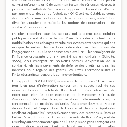
est vrai qu’une majorité de gens manifestent de sérieuses réserves à
propos des résultats de l’aide au développement, il semblerait d’autre
part que le total des dons effectués aux ONG soit resté stable au cours
des dernières années et que les citoyens occidentaux, malgré leur
diversité, appuient en majorité les notions de coopération et de
solidarité dans le domaine.
De plus, rappelons que les facteurs qui affectent cette opinion
publique varient dans le temps. Dans le contexte actuel de la
multiplication des échanges et suite aux événements récents qui ont
marqué le milieu des relations internationales, les formes de
l’engagement du public sont amenées à évoluer. Elles témoignent de
l’influence croissante d’une « société civile mondiale » (Scholte,
1999), d’où émergent de nouvelles formes d’expression de la
solidarité, tels les mouvements de défense des droits humains, les
marches pour l’égalité des genres, les luttes altermondialistes et
l’intérêt grandissant envers le commerce équitable.
Un rapport de l’OCDE (2002) nous rappelle toutefois qu’il existe à ce
jour bien peu d’information concernant le succès réel de ces
nouvelles formes de solidarité. Il est tout de même intéressant de
noter que selon l’enquête effectuée par la Europeen Fair Trade
Association, 65% des français se disent alter-mondialistes; la
consommation de produits équitables s’est accrue de 30% en France
depuis 1998, et l’importation de bananes et de cacao équitables
totalisent aujourd’hui respectivement 15% des marchés suisses et
belges. Aussi, la popularité des fora récents de Porto Alegre et de
Mumbay auront démontré que de plus en plus de gens partagent ces
revendications sociales, tant au Nord qu’au Sud, et qu’elles