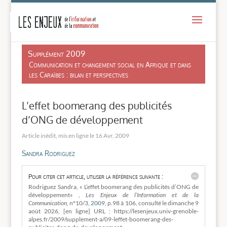
-
Supplément 2009
Communication et changement social en Afrique et dans
les Caraïbes : bilan et perspectives
L’effet boomerang des publicités
d’ONG de développement
16 Avr, 2009
Sandra Rodriguez
Pour citer cet article, utiliser la référence suivante :
Rodriguez Sandra, « L’effet boomerang des publicités d’ONG de
développement« ,
Les Enjeux de l’Information et de la
Communication
, n°10/3,
2009
, p.98 à 106, consulté le
dimanche 9
aoùt 2026, [en ligne] URL : https://lesenjeux.univ-grenoble-
alpes.fr/2009/supplement-a/09-leffet-boomerang-des-