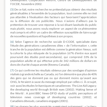
Development Cooperation Reform, Centre de Développement de
l’OCDE, Novembre 2002.
(5)
De ce fait, notre recherche ne prétendait pas obtenir des résultats
généralisables à l’ensemble de la population, tout comme elle ne s’est
pas attardée à l’évaluation des facteurs qui favorisent l’appréciation
ou la diffusion de ces publicités. Nous n’avions d’ailleurs pas la
prétention de trouver une réponse à la soi-disant lassitude du public
mais plutôt, nous avons voulu explorer un aspect de ce phénomène
mal compris et offrir un cadre de réflexion susceptible de faire surgir
de nouvelles questions et hypothèses à son propos.
(6)
Selon l’agence de recherche sociale D-CODE, spécialisée dans
l’étude des générations canadiennes dites « de l’information », cette
tranche de la population est définie comme la génération Nexus, soit
la cohorte la plus éduquée de la population (67% d’entre eux ayant
poursuivit des études post-secondaires), qui comprend 33% de la
population adulte et qui effectue près de 342 millions de dollars en
dons de charité chaque année (Revenu Canada).
(7)
Ce qui confirme les résultats obtenus par des sondages d’opinion
réalisés à grande échelle au Canada, où l’on démontre que plus de 40%
des gens qui ne donnent pas ou qui donnent moins qu’avant aux
ONG, le feraient à cause du message employé par celles-ci. À ce sujet,
voir aussi les études britanniques et canadiennes: The Live Aid Legacy;
the developing world through British eyes (2002); Making Sense of
the World : A joint BBC News-DFID study of public perceptions of
television news coverage of developing countries (2002); et
Canadiens dévoués, canadiens engagés (2001).
(8)
Les slogans les plus appréciés suggéraient notamment : « Le tiers-