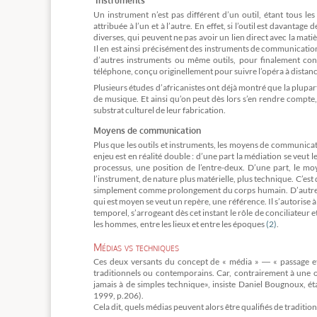
Instruments
Un instrument n’est pas différent d’un outil, étant tous le
attribuée à l’un et à l’autre. En effet, si l’outil est davantage
diverses, qui peuvent ne pas avoir un lien direct avec la mati
Il en est ainsi précisément des instruments de communication
d’autres instruments ou même outils, pour finalement cont
téléphone, conçu originellement pour suivre l’opéra à distanc
Plusieurs études d’africanistes ont déjà montré que la plupa
de musique. Et ainsi qu’on peut dès lors s’en rendre compte
substrat culturel de leur fabrication.
Moyens de communication
Plus que les outils et instruments, les moyens de communicati
enjeu est en réalité double : d’une part la médiation se veut l
processus, une position de l’entre-deux. D’une part, le m
l’instrument, de nature plus matérielle, plus technique. C’e
simplement comme prolongement du corps humain. D’autre par
qui est moyen se veut un repère, une référence. Il s’autorise 
temporel, s’arrogeant dès cet instant le rôle de conciliateur
les hommes, entre les lieux et entre les époques
(2)
.
Médias vs techniques
Ces deux versants du concept de « média » ― « passage et 
traditionnels ou contemporains. Car, contrairement à une op
jamais à de simples technique», insiste Daniel Bougnoux, ét
1999, p.206).
Cela dit, quels médias peuvent alors être qualifiés de tradition