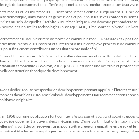
oide règle de la consommation différée et permet aux mass media de continuer à survivre.
s nets médias et les multimédias ― sont précisément celles qui équivalent à la pério
imité domestique, dans toutes les générations et pour tous les sexes confondus, sont à
eprises au sein desquelles l’activité « multimédiatique » est devenue prépondérante. I
 bourse des nouvelles technologies (Nasdaq) : AOL, Time Warner, Vivendi Univers
 correctement au double critère de moyen de communication ―» passage» et « position
e des instruments, qui s’insèrent et s’intègrent dans le complexe processus de commu
, pour finalement contribuer à un résultat encore mal défini.
édias et leur mutation effrénée vers les multimédias viennent remettre totalement en 
ui hantait et hante encore les recherches en communication de développement. Par ai
tre tradition et modernité
» (Wolton, 2003, p.203). C’est donc une véritable et profonde r
ouvelle construction théorique du développement.
s avons dédiée à toute perspective de développement prenant appui sur l’intérêt et sur l’
pation des théoriciens euro-américains du développement. Nous commencerons donc pa
itions d’originalité.
s en 1958 par une publication fort connue,
The passing of traditional society : moderni
 sous-développement à travers deux mécanismes. D’une part, il faut offrir aux indiv
lles qu’ils vont devoir recevoir ; ainsi pourra être créée une empathie entre eux et le
ui s’avèrent être les outils les plus performants à même de transmettre ces gnoses, nota