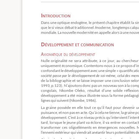
Introduction
Dans une optique endogène, le présent chapitre établit la s
que le si vieux débat traditionnel /moderne, longtemps calqué
mondiale. La nouvelle modernité en appelle alors à une nou
Développement et communication
Axiomatique du développement
Nulle originalité ne sera attribuée, à ce jour, au cher
uniquement économique. Contentons-nous à ce propos d’invite
confondant le développement avec une simple « quantificati
société passe par le développement de soi-même, celui des mem
de la bibliographie et se laisse imposer une conclusion selo
1993, p.123). N’ajoutons donc pas un nouveau son à la compl
congolais, Nkombe Oleko, résultat d’une solide réflexion
développement a été mieux illustrée sous la forme pédagogi
lignes qui suivent (Nkombe, 1986).
La graine possède en elle tout ce qu’il faut pour devenir u
puissance, et non pas en acte. Qu’à cela ne tienne, la graine
développement. C’est à ce niveau précis qu’intervient l’interêt
tard, lorsque le jeune plant va éclore, il va entrer en contact 
transformer ces oligoéléments en émergences nouvelles. Mai
l’ennemi extérieur qui viendrait anéantir leurs potentialités