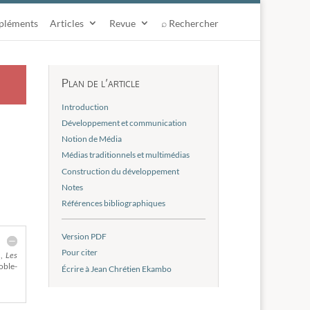
pléments
Articles
Revue
⌕ Rechercher
Plan de l’article
Introduction
Développement et communication
Notion de Média
Médias traditionnels et multimédias
Construction du développement
Notes
Références bibliographiques
Version PDF
Pour citer
 ,
Les
oble-
Écrire à Jean Chrétien Ekambo