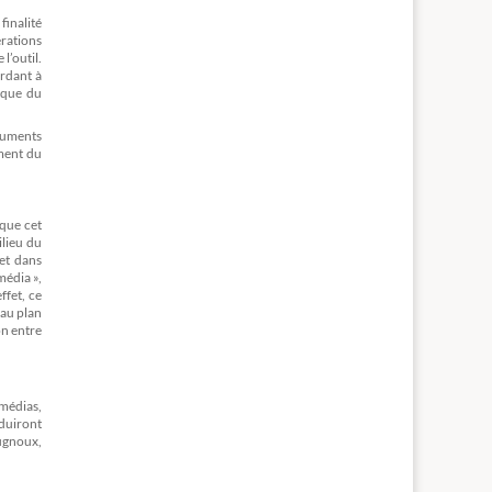
finalité
érations
l’outil.
ordant à
ique du
truments
ément du
 que cet
ilieu du
et dans
média »,
fet, ce
’au plan
on entre
médias,
éduiront
ougnoux,