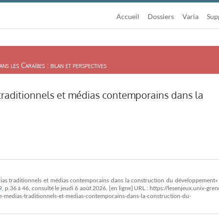
Accueil
Dossiers
Varia
Sup
s les Caraïbes : bilan et perspectives
traditionnels et médias contemporains dans la
ias traditionnels et médias contemporains dans la construction du développement«
9
, p.36 à 46, consulté le
jeudi 6 aoùt 2026, [en ligne] URL : https://lesenjeux.univ-gren
e-medias-traditionnels-et-medias-contemporains-dans-la-construction-du-