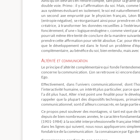
Ainsi qu’on devrait s’en rendre compte, tant pour la graine 
double voie. Primo : il y a l’affirmation du soi. Mais, com
aux systèmes évoluant en isolement, le soi est naturelleme
un second axe emprunté par le physicien français, Léon 
(entropie négative), se réorganisant ainsi pour prendre en cha
créatrice, à transformer les données recueillies à l’extéri
foncièrement, d’une « logique endogène », comme vient par ail
pourrait même être tenté de conclure de la manière suivante :
prendre cette affirmation pour vérité absolue. Car, pour être ai
que le développement est dans le fond un problème d’équi
complémentaire, au bénéfice du soi, bien entendu, mais avec i
Altérité et communication
Le principe d’altérité complémentaire qui fonde l’entendeme
concerne la communication. L’on se retrouve ici encore dans l
Ego.
Effectivement, dans l’univers communicationnel, dont l’hor
l’interactivité humaine, un intérêt plus particulier, parce qu
l’a dit plus haut, Alter n’est point une finalité pour le d
rappeler que la plupart des dispositifs techniques, primai
communicationnel, sont d’ailleurs consacrés, en large partie e
Ce propos peut soulever des montagnes, si tant est que de t
depuis de bien nombreuses années, le caractère fondamental
(1901-1984) à la société interprofessionnelle française Mé
dans les lignes qui suivent, nous nous appliquerons simple
fondatrice de la communication : la connaissance par Ego de 