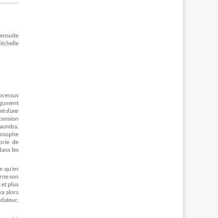
 ensuite
’échelle
ocessus
argument
nt d’une
cension
Kaumba,
ilosophe
orie de
ans les
te qu’en
erne son
 et plus
va alors
dateur,