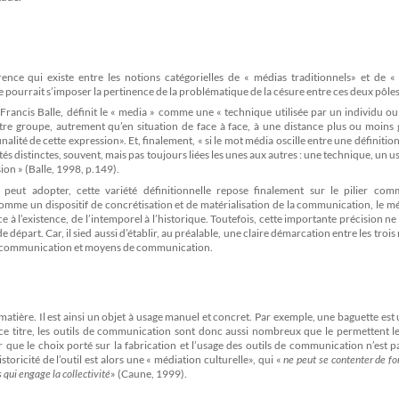
rence qui existe entre les notions catégorielles de « médias traditionnels» et de «
e pourrait s’imposer la pertinence de la problématique de la césure entre ces deux pôles
 Francis Balle, définit le « media » comme une « technique utilisée par un individu o
e groupe, autrement qu’en situation de face à face, à une distance plus ou moins 
inalité de cette expression». Et, finalement, « si le mot média oscille entre une définition
lités distinctes, souvent, mais pas toujours liées les unes aux autres : une technique, un u
ion » (Balle, 1998, p.149).
eut adopter, cette variété définitionnelle repose finalement sur le pilier co
mme un dispositif de concrétisation et de matérialisation de la communication, le mé
ce à l’existence, de l’intemporel à l’historique. Toutefois, cette importante précision n
épart. Car, il sied aussi d’établir, au préalable, une claire démarcation entre les trois
de communication et moyens de communication.
matière. Il est ainsi un objet à usage manuel et concret. Par exemple, une baguette est 
 ce titre, les outils de communication sont donc aussi nombreux que le permettent l
er que le choix porté sur la fabrication et l’usage des outils de communication n’est p
istoricité de l’outil est alors une « médiation culturelle», qui «
ne peut se contenter de fo
s qui engage la collectivité
» (Caune, 1999).