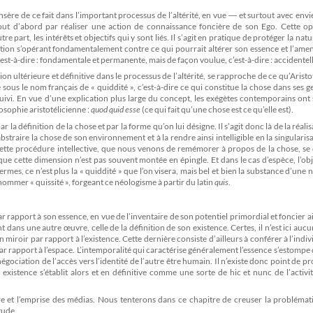
sère de ce fait dans l’important processus de l’altérité, en vue ― et surtout avec env
out d’abord par réaliser une action de connaissance foncière de son Ego. Cette op
e part, les intérêts et objectifs qui y sont liés. Il s’agit en pratique de protéger la natu
tection s’opérant fondamentalement contre ce qui pourrait altérer son essence et l’amen
st-à-dire : fondamentale et permanente, mais de façon voulue, c’est-à-dire : accidentell
n ultérieure et définitive dans le processus de l’altérité, se rapproche de ce qu’Aristo
ous le nom français de « quiddité », c’est-à-dire ce qui constitue la chose dans ses g
suivi. En vue d’une explication plus large du concept, les exégètes contemporains ont
losophie aristotélicienne :
quod quid esse
(ce qui fait qu’une chose est ce qu’elle est).
par la définition de la chose et par la forme qu’on lui désigne. Il s’agit donc là de la réalis
abstraire la chose de son environnement et à la rendre ainsi intelligible en la singularisa
, cette procédure intellective, que nous venons de remémorer à propos de la chose, se
que cette dimension n’est pas souvent montée en épingle. Et dans le cas d’espèce, l’obj
ermes, ce n’est plus la « quiddité » que l’on visera, mais bel et bien la substance d’une 
ommer « quissité », forgeant ce néologisme à partir du latin
quis
.
rapport à son essence, en vue de l’inventaire de son potentiel primordial et foncier a
nt dans une autre œuvre, celle de la définition de son existence. Certes, il n’est ici au
 miroir par rapport à l’existence. Cette dernière consiste d’ailleurs à conférer à l’indi
par rapport à l’espace. L’intemporalité qui caractérise généralement l’essence s’estompe 
négociation de l’accès vers l’identité de l’autre être humain. Il n’existe donc point de p
e existence s’établit alors et en définitive comme une sorte de hic et nunc de l’activit
 et l’emprise des médias. Nous tenterons dans ce chapitre de creuser la problémat
tude.