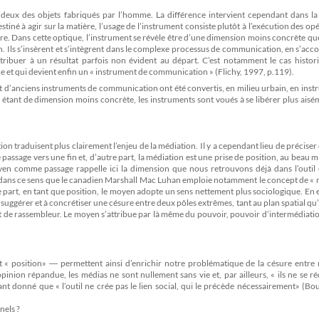
s deux des objets fabriqués par l’homme. La différence intervient cependant dans la 
 destiné à agir sur la matière, l’usage de l’instrument consiste plutôt à l’exécution des op
ère. Dans cette optique, l’instrument se révèle être d’une dimension moins concrète que 
. Ils s’insèrent et s’intègrent dans le complexe processus de communication, en s’acc
ribuer à un résultat parfois non évident au départ. C’est notamment le cas histor
e et qui devient enfin un « instrument de communication » (Flichy, 1997, p.119).
rt d’anciens instruments de communication ont été convertis, en milieu urbain, en ins
, étant de dimension moins concrète, les instruments sont voués à se libérer plus ais
on traduisent plus clairement l’enjeu de la médiation. Il y a cependant lieu de préciser
e passage vers une fin et, d’autre part, la médiation est une prise de position, au beau m
oyen comme passage rappelle ici la dimension que nous retrouvons déjà dans l’outil 
st dans ce sens que le canadien Marshall Mac Luhan emploie notamment le concept de « 
t, en tant que position, le moyen adopte un sens nettement plus sociologique. En ef
à suggérer et à concrétiser une césure entre deux pôles extrêmes, tant au plan spatial qu
 et de rassembleur. Le moyen s’attribue par là même du pouvoir, pouvoir d’intermédiati
« position» ― permettent ainsi d’enrichir notre problématique de la césure entre 
inion répandue, les médias ne sont nullement sans vie et, par ailleurs, « ils ne se r
ant donné que « l’outil ne crée pas le lien social, qui le précède nécessairement» (B
nels ?