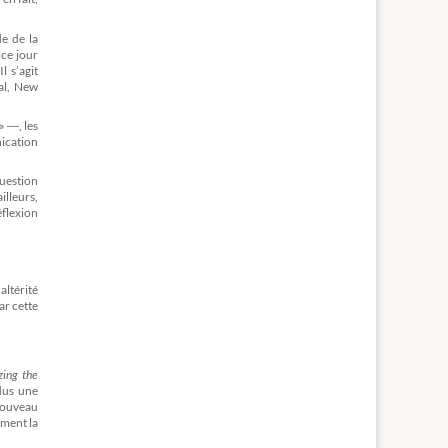
de de la
 ce jour
l s’agit
al, New
» ―, les
nication
question
lleurs,
éflexion
altérité
r cette
zing the
idus une
 nouveau
mment la