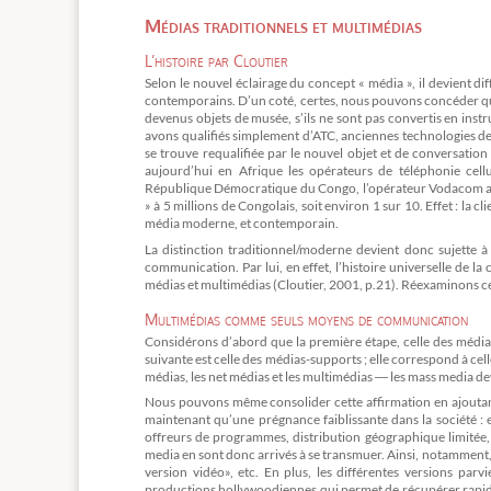
Médias traditionnels et multimédias
L’histoire par Cloutier
Selon le nouvel éclairage du concept « média », il devient dif
contemporains. D’un coté, certes, nous pouvons concéder que le
devenus objets de musée, s’ils ne sont pas convertis en ins
avons qualifiés simplement d’ATC, anciennes technologies de la 
se trouve requalifiée par le nouvel objet et de conversation 
aujourd’hui en Afrique les opérateurs de téléphonie cellu
République Démocratique du Congo, l’opérateur Vodacom a fê
» à 5 millions de Congolais, soit environ 1 sur 10. Effet : la 
média moderne, et contemporain.
La distinction traditionnel/moderne devient donc sujette à 
communication. Par lui, en effet, l’histoire universelle de 
médias et multimédias (Cloutier, 2001, p.21). Réexaminons ce
Multimédias comme seuls moyens de communication
Considérons d’abord que la première étape, celle des médias h
suivante est celle des médias-supports ; elle correspond à cell
médias, les net médias et les multimédias ― les mass media d
Nous pouvons même consolider cette affirmation en ajoutant 
maintenant qu’une prégnance faiblissante dans la société :
offreurs de programmes, distribution géographique limitée,
media en sont donc arrivés à se transmuer. Ainsi, notamment, le 
version vidéo», etc. En plus, les différentes versions p
productions hollywoodiennes qui permet de récupérer rapidemen