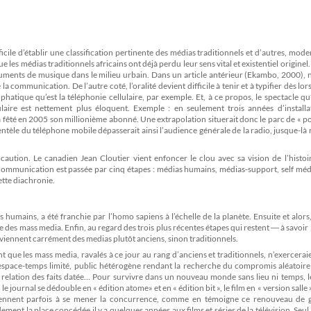
ficile d’établir une classification pertinente des médias traditionnels et d’autres, mod
s médias traditionnels africains ont déjà perdu leur sens vital et existentiel originel. 
truments de musique dans le milieu urbain. Dans un article antérieur (Ekambo, 2000), 
communication. De l’autre coté, l’oralité devient difficile à tenir et à typifier dès lors
phatique qu’est la téléphonie cellulaire, par exemple. Et, à ce propos, le spectacle qu
laire est nettement plus éloquent. Exemple : en seulement trois années d’installa
té en 2005 son millionième abonné. Une extrapolation situerait donc le parc de « po
clientèle du téléphone mobile dépasserait ainsi l’audience générale de la radio, jusque-là
caution. Le canadien Jean Cloutier vient enfoncer le clou avec sa vision de l’histoi
la communication est passée par cinq étapes : médias humains, médias-support, self méd
tte diachronie.
umains, a été franchie par l’homo sapiens à l’échelle de la planète. Ensuite et alors,
e des mass media. Enfin, au regard des trois plus récentes étapes qui restent ― à savoir : 
eviennent carrément des medias plutôt anciens, sinon traditionnels.
que les mass media, ravalés à ce jour au rang d’anciens et traditionnels, n’exercerai
 espace-temps limité, public hétérogène rendant la recherche du compromis aléatoire
 relation des faits datée… Pour survivre dans un nouveau monde sans lieu ni temps, 
journal se dédouble en « édition atome» et en « édition bit », le film en « version salle »
arviennent parfois à se mener la concurrence, comme en témoigne ce renouveau de 
t la place concédée il y a quelques années aux films et séries de la télévision. Seul, 