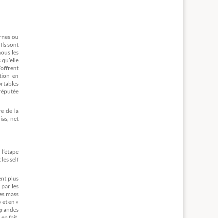
ernes ou
Ils sont
nous les
 qu’elle
’offrent
tion en
rtables
 réputée
re de la
ias, net
 l’étape
les self
ent plus
 par les
les mass
 et en «
grandes
en fait,