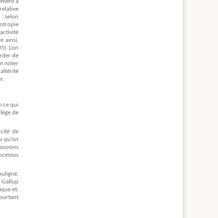
lement à
relative
 : selon
entropie
activité
e ainsi,
5). L’on
arder de
en noter
ltérité
r.
n ce qui
ilège de
icité de
si qu’on
 pouvons
ocessus
ouligné,
 Gallup
que et,
ourtant