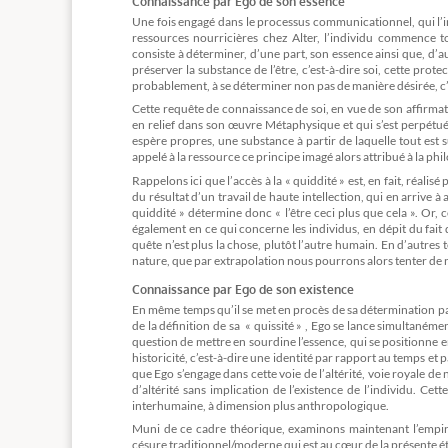
Connaissance par Ego de son essence
Une fois engagé dans le processus communicationnel, qui l’in
ressources nourricières chez Alter, l’individu commence t
consiste à déterminer, d’une part, son essence ainsi que, d’autr
préserver la substance de l’être, c’est-à-dire soi, cette pro
probablement, à se déterminer non pas de manière désirée, c’e
Cette requête de connaissance de soi, en vue de son affirmatio
en relief dans son œuvre Métaphysique et qui s’est perpétué s
espère propres, une substance à partir de laquelle tout est 
appelé à la ressource ce principe imagé alors attribué à la phi
Rappelons ici que l’accès à la « quiddité » est, en fait, réalisé 
du résultat d’un travail de haute intellection, qui en arrive à 
quiddité » détermine donc « l’être ceci plus que cela ». Or
également en ce qui concerne les individus, en dépit du fait 
quête n’est plus la chose, plutôt l’autre humain. En d’autres t
nature, que par extrapolation nous pourrons alors tenter de n
Connaissance par Ego de son existence
En même temps qu’il se met en procès de sa détermination par 
de la définition de sa « quissité » , Ego se lance simultanéme
question de mettre en sourdine l’essence, qui se positionne en
historicité, c’est-à-dire une identité par rapport au temps et 
que Ego s’engage dans cette voie de l’altérité, voie royale de 
d’altérité sans implication de l’existence de l’individu. Cett
interhumaine, à dimension plus anthropologique.
Muni de ce cadre théorique, examinons maintenant l’empire
césure traditionnel/moderne qui est au cœur de la présente é