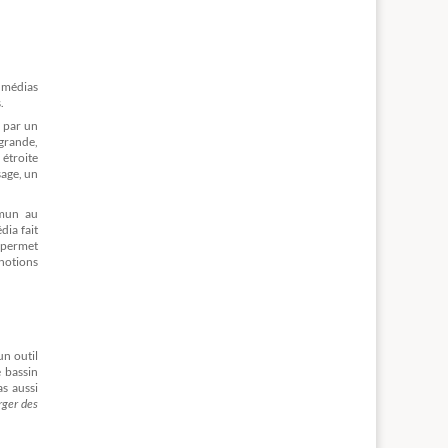
 médias
.
u par un
grande,
 étroite
sage, un
mmun au
dia fait
e permet
 notions
un outil
e bassin
as aussi
rger des