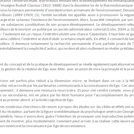
que pour l’entité sociétale, le processus tendant vers le développement est immanquab
me l’enseigne Rudolf Clausius (1822-1888) dans la deuxième loi de la thermodynamique 
nt sous la menace permanente d’une destruction provenant de l’environnement. Deuxio
Brillouin (1889-1969)
(1)
, l’entité sociétale est appelée aussi à promouvoir la négu
rge et en sa faveur l’existence de l’environnement. Alors, la société s’emploie, par son 
eur en substances constitutives de son propre développement. Le développement relèv
leurs de le montrer un publié par un ancien administrateur colonial (Colin, 2004, p.10
 l’isolement est un risque, l’intérêtre plutôt une chance. Cependant, il faut bien se g
nsi célébré, l’intérêtre se doit d’obéir à certains impératifs. En effet, il convient de bi
libre. Il demeure notamment la recherche permanente d’une parfaite praxis de l’a
névitablement la complicité d’autrui, qui ne devrait alors nullement se révéler prédateu
nt du concept et de la pratique de développement se révèle également opérationnel e
a gestion de la relation de Ego avec Alter, avec en point de mire la primauté et le priv
izon est parfois plus réduit à la dimension micro, se limitant dans ce cas à la fél
e vital, est accordé par les partenaires communicants à la connaissance de Ego. Car, ain
éveloppement ; il demeure une ressource nourricière. Et pour s’en rendre compte, nous
res ou secondaires, mis en place par les êtres humains pour l’accomplissement du pr
t au premier abord, à l’activité cognitive de Ego.
rès nombreux chercheurs de renom à propos des études sur les cibles et effets ont s
 du récepteur, partant de la figure si emblématique du psychologue américain George
diamétrie. Nous n’avons donc guère l’intention de provoquer une improductive polémi
ment de montrer, plus modestement, comment peut arriver à se réaliser cette œuvre p
son essence et la connaissance par Ego de son existence.