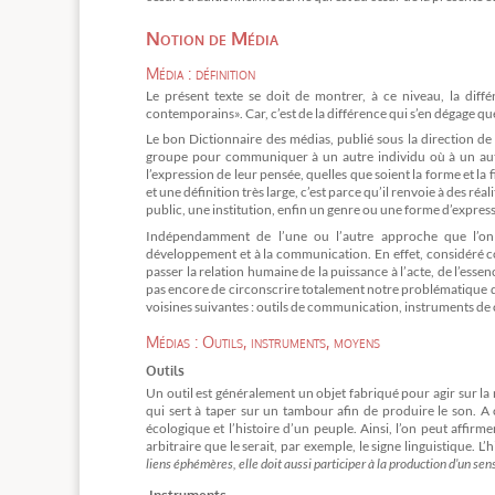
Notion de Média
Média : définition
Le présent texte se doit de montrer, à ce niveau, la diffé
contemporains». Car, c’est de la différence qui s’en dégage qu
Le bon Dictionnaire des médias, publié sous la direction de
groupe pour communiquer à un autre individu où à un autr
l’expression de leur pensée, quelles que soient la forme et la f
et une définition très large, c’est parce qu’il renvoie à des réa
public, une institution, enfin un genre ou une forme d’express
Indépendamment de l’une ou l’autre approche que l’on p
développement et à la communication. En effet, considéré co
passer la relation humaine de la puissance à l’acte, de l’essen
pas encore de circonscrire totalement notre problématique de d
voisines suivantes : outils de communication, instruments 
Médias : Outils, instruments, moyens
Outils
Un outil est généralement un objet fabriqué pour agir sur la 
qui sert à taper sur un tambour afin de produire le son. A
écologique et l’histoire d’un peuple. Ainsi, l’on peut affirm
arbitraire que le serait, par exemple, le signe linguistique. L’h
liens éphémères, elle doit aussi participer à la production d’un sen