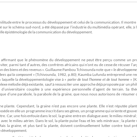
imilitude entre le processus du développement et celui de la communication. Il montre
 sur le schéma sud-nord, a été dépassé par l’industrie du multimédia opérant, elle, à l
velle épistémologie de la communication du développement.
cheur affirmant que le phénomène du développement ne peut être perçu comme un pr
r, parmi tant d’autres, des confrères africains qui n’ont eu de cesse de récuser l’
on des biens et des revenus ». Guillaume Pambou Tchivounda note que «
le développeme
bres qui la composent
» (Tchivounda, 1982, p.80); Kaumba Lufunda entreprend une re
n laquelle la développementologie vise à «
parler de tout l’homme et de tout homme
» (
exe mélodie déjà existante, sauf à ressusciter une approche déjà proposée par un ph
 d’universitaire couplée à une expérience personnelle d’agent de terrain. Sa thé
que d’une parabole, la parabole de la graine, que nous nous autorisons de résumer d
ne plante. Cependant, la graine n’est pas encore une plante. Elle n’est réputée plan
 possède en elle un programme inscrit dans ses gènes, un programme qui oriente et gouv
re. Car, une fois enfouie dans le sol, la graine entre en dialogue avec le milieu minéral ;
avec le milieu aérien. Dans le sol, la plante puise l’eau et les sels minéraux ; la plante 
s la graine, et plus tard la plante, doivent continuellement lutter contre tout pré
 de développement.