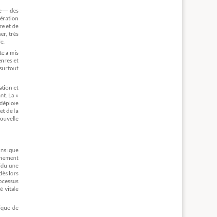
ie ― des
ération
re et de
er, très
e.
te a mis
enres et
 surtout
ation et
nt. La «
 déploie
et de la
nouvelle
insi que
cunement
vidu une
dès lors
rocessus
é vitale
ique de