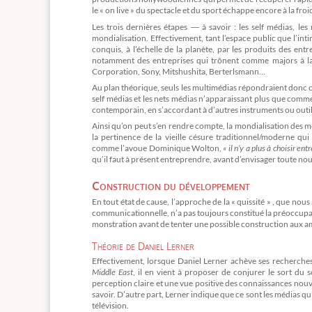
le « on live » du spectacle et du sport échappe encore à la fr
Les trois dernières étapes ― à savoir : les self médias, le
mondialisation. Effectivement, tant l’espace public que l’int
conquis, à l’échelle de la planète, par les produits des entr
notamment des entreprises qui trônent comme majors à la
Corporation, Sony, Mitshushita, Berterlsmann…
Au plan théorique, seuls les multimédias répondraient donc
self médias et les nets médias n’apparaissant plus que comm
contemporain, en s’accordant à d’autres instruments ou outils
Ainsi qu’on peut s’en rendre compte, la mondialisation des m
la pertinence de la vieille césure traditionnel/moderne q
comme l’avoue Dominique Wolton,
« il n’y a plus à choisir en
qu’il faut à présent entreprendre, avant d’envisager toute n
Construction du développement
En tout état de cause, l’approche de la « quissité » , que nou
communicationnelle, n’a pas toujours constitué la préoccu
monstration avant de tenter une possible construction aux amb
Théorie de Daniel Lerner
Effectivement, lorsque Daniel Lerner achève ses recherche
Middle East
, il en vient à proposer de conjurer le sort du
perception claire et une vue positive des connaissances nouve
savoir. D’autre part, Lerner indique que ce sont les médias q
télévision.