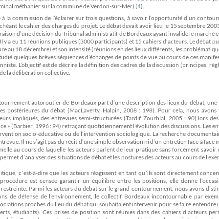
terminal méthanier sur la commune de Verdon-sur-Mer) (
4
)
.
 la commission de l’éclairer sur trois questions, à savoir l’opportunité d’un conto
chéant le cahier des charges du projet. Le débat devait avoir lieu le 15 septembre 200
 raison d’une décision du Tribunal administratif de Bordeaux ayant invalidé le marché 
l y a eu 11 réunions publiques (3000 participants) et 15 cahiers d’acteurs. Le débat pu
e au 18 décembre) et son intensité (réunions en des lieux différents, les problématique
s étudié quelques brèves séquences d’échanges de points de vue au cours de ces manife
ste. L’objectif est de décrire la définition des cadres de la discussion (principes, règl
 la délibération collective.
ntournement autoroutier de Bordeaux part d’une description des lieux du débat, une 
ites postérieures du débat (MacLaverty, Halpin, 2008 : 198). Pour cela, nous avons 
teurs impliqués, des entrevues semi-structurées (Tardif, Zourhlal, 2005 : 90) lors de
ance » (Barbier, 1996 : 94) retraçant quotidiennement l’évolution des discussions. Les e
ntervention socio-éducative ou de l’intervention sociologique. La recherche documentai
revue. Il ne s’agit pas du récit d’une simple observation ni d’un entretien face à face
melle au cours de laquelle les acteurs parlent de leur pratique sans forcément savoir
ermet d’analyser des situations de débat et les postures des acteurs au cours de l’exe
itique, c´est-à-dire que les acteurs réagissent en tant qu´ils sont directement conce
océdure est censée garantir un équilibre entre les positions, elle donne l’occasi
 restreinte. Parmi les acteurs du débat sur le grand contournement, nous avons disti
ions de défense de l’environnement, le collectif Bordeaux incontournable par exem
ssociations proches du lieu du débat qui souhaitaient intervenir pour se faire entendre 
perts, étudiants). Ces prises de position sont réunies dans des cahiers d’acteurs pe