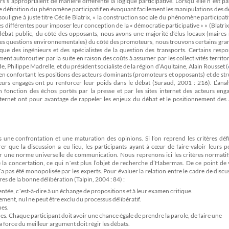
urs s´appropriaient de manière différente la logique participative. Lorsqu´elle n´est pa
le définition du phénomène participatif en évoquant facilement les manipulations des d
ouligne à juste titre Cécile Blatrix, « la construction sociale du phénomène participati
s différentes pour imposer leur conception de la « démocratie participative » » (Blatrix
 débat public, du côté des opposants, nous avons une majorité d’élus locaux (maires
 des questions environnementales) du côté des promoteurs, nous trouvons certains gra
 que des ingénieurs et des spécialistes de la question des transports. Certains resp
t autoroutier par la suite en raison des coûts à assumer par les collectivités territori
de, Philippe Madrelle, et du président socialiste de la région d’Aquitaine, Alain Rousset (
t en confortant les positions des acteurs dominants (promoteurs et opposants) et de st
eurs engagés ont pu renforcer leur poids dans le débat (Suraud, 2001 : 216). L’anal
 fonction des échos portés par la presse et par les sites internet des acteurs enga
internet ont pour avantage de rappeler les enjeux du débat et le positionnement des
une confrontation et une maturation des opinions. Si l’on reprend les critères défi
 que la discussion a eu lieu, les participants ayant à cœur de faire-valoir leurs p
er une norme universelle de communication. Nous reprenons ici les critères normatif
la concertation, ce qui n´est plus l’objet de recherche d’Habermas. De ce point de 
a pas été monopolisée par les experts. Pour évaluer la relation entre le cadre de discu
res de la bonne délibération (Talpin, 2004 : 84) :
ntée, c´est-à-dire à un échange de propositions et à leur examen critique.
ement, nul ne peut être exclu du processus délibératif.
nes.
es. Chaque participant doit avoir une chance égale de prendre la parole, de faire une
la force du meilleur argument doit régir les débats.