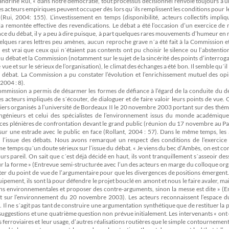
Sandrine Rui, « dans notre démocratie, tout processus décisionnel renvoie toujours à 
es acteurs empiriques peuvent occuper dès lors qu´ils remplissent les conditions pour le
ui, 2004: 155). L’investissement en temps (disponibilité, acteurs collectifs impliq
a remontée effective des revendications. Le débat a été l’occasion d’un exercice de 
nce du débat, il y a peu à dire puisque, à part quelques rares mouvements d’humeur en
uelques rares lettres peu amènes, aucun reproche grave n´a été fait à la Commission 
l est vrai que ceux qui n´étaient pas contents ont pu choisir le silence ou l’abstenti
 du débat et la Commission (notamment sur le sujet de la sincérité des points d’interrog
 vue et sur le sérieux de l’organisation), le climat des échanges a été bon. Il semble qu´il 
 débat. La Commission a pu constater l’évolution et l’enrichissement mutuel des opi
2004 : 8).
 Commission a permis de désarmer les formes de défiance à l’égard de la conduite du d
 acteurs impliqués de s´écouter, de dialoguer et de faire valoir leurs points de vue. 
eliers organisés à l’université de Bordeaux II le 20 novembre 2003 portant sur des thé
ingénieurs et celui des spécialistes de l’environnement issus du monde académique
nces plénières de confrontation devant le grand public (réunion du 17 novembre au Pa
r une estrade avec le public en face (Rollant, 2004 : 57). Dans le même temps, les 
 à l’issue des débats. Nous avons remarqué un respect des conditions de l’exercice 
me temps qu´un doute sérieux sur l’issue du débat. « Je viens du bec d’Ambès, on est c
ours pareil. On sait que c´est déjà décidé en haut, ils vont tranquillement s´asseoir de
r la forme » (Entrevue semi-structurée avec l’un des acteurs en marge du colloque org
tter du point de vue de l’argumentaire pour que les divergences de positions émergent
uipement, ils sont là pour défendre le projet bouclé en amont et nous le faire avaler, mais
stions environnementales et proposer des contre-arguments, sinon la messe est dite » (
tant sur l’environnement du 20 novembre 2003). Les acteurs reconnaissent l’espace d
l ne s´agit pas tant de construire une argumentation synthétique que de restituer la p
 suggestions et une quatrième question non prévue initialement. Les intervenants « on
tés ferroviaires et leur usage, d’autres réalisations routières que le simple contournement.