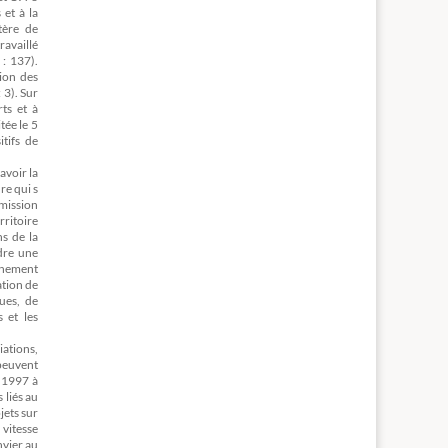
 et à la
tère de
ravaillé
: 137).
tion des
 3). Sur
ts et à
tée le 5
tifs de
avoir la
re qui s
mmission
rritoire
s de la
ndre une
onnement
ation de
ques, de
s et les
iations,
 peuvent
e 1997 à
 liés au
jets sur
 vitesse
nvier au