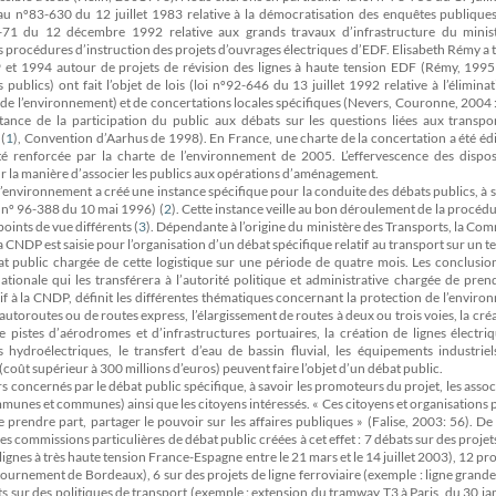
au nº83-630 du 12 juillet 1983 relative à la démocratisation des enquêtes publiques
2-71 du 12 décembre 1992 relative aux grands travaux d’infrastructure du minis
es procédures d’instruction des projets d’ouvrages électriques d’EDF. Elisabeth Rémy a t
et 1994 autour de projets de révision des lignes à haute tension EDF (Rémy, 1995 
blics) ont fait l’objet de lois (loi nº92-646 du 13 juillet 1992 relative à l’élimina
n de l’environnement) et de concertations locales spécifiques (Nevers, Couronne, 2004 :
tance de la participation du public aux débats sur les questions liées aux transpor
(
1
)
, Convention d’Aarhus de 1998). En France, une charte de la concertation a été édi
été renforcée par la charte de l’environnement de 2005. L’effervescence des disposi
ur la manière d’associer les publics aux opérations d’aménagement.
 l’environnement a créé une instance spécifique pour la conduite des débats publics, à s
 nº 96-388 du 10 mai 1996) (
2
)
. Cette instance veille au bon déroulement de la procédu
points de vue différents (
3
)
. Dépendante à l’origine du ministère des Transports, la Co
NDP est saisie pour l’organisation d’un débat spécifique relatif au transport sur un te
t public chargée de cette logistique sur une période de quatre mois. Les conclusion
tionale qui les transférera à l’autorité politique et administrative chargée de pre
f à la CNDP, définit les différentes thématiques concernant la protection de l’envir
autoroutes ou de routes express, l’élargissement de routes à deux ou trois voies, la cré
de pistes d’aérodromes et d’infrastructures portuaires, la création de lignes électri
 hydroélectriques, le transfert d’eau de bassin fluvial, les équipements industriel
(coût supérieur à 300 millions d’euros) peuvent faire l’objet d’un débat public.
rs concernés par le débat public spécifique, à savoir les promoteurs du projet, les assoc
unes et communes) ainsi que les citoyens intéressés. « Ces citoyens et organisations
 prendre part, partager le pouvoir sur les affaires publiques » (Falise, 2003: 56). D
s commissions particulières de débat public créées à cet effet : 7 débats sur des projets
 lignes à très haute tension France-Espagne entre le 21 mars et le 14 juillet 2003), 12 pro
ournement de Bordeaux), 6 sur des projets de ligne ferroviaire (exemple : ligne grande
sur des politiques de transport (exemple : extension du tramway T3 à Paris, du 30 ja