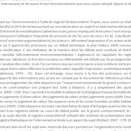
les intervenants et de suivre le bon fonctionnement que nous avons adopté depuis le 
tant sur l’environnement à l’aide du logiciel de lexicométrie Tropes, nous avons un styl
ctifs) et 28 % de verbes portant sur une déclaration au sujet d’un état (verbes déclarati
tôt le but et les modalisations (adverbes nuançant ou impliquant le locuteur) sont marq
arquons l’utilisation fréquente du pronom Je (42 %) suivi du vous (16 %). Cela illustre
ce d’une scène argumentative où les acteurs s´affrontent (expression d’un acteur et
pour qu´il apporte des précisions sur un débat technique, le plan Natura 2000 renvo
u modérateur C est révélateur de la manière dont les débats sont conduits et distri
sensible (affrontements environnementalistes / ingénieurs) en rappelant les règle
es par Jakobson, la fonction conative ou référentielle est utilisée par les protagoniste
 (analyse des codes, ici en l’occurrence ceux qui sont propres à la procédure) est le p
haque énonciation effective la prétention selon laquelle l’expression symbolique empl
Habermas, 1995 : 76). Dans cet échange, nous avons à la fois des précisions, un 
t apporte des informations peu prises en compte par le document de référence produi
es deux protagonistes de cette séquence sur l’impact environnemental du grand contou
 en confrontation ont préparé leur lutte à distance, il y a simplement des ajus
 2000 : 118). Pour reprendre le modèle triadique de la dialogique transactionnelle de
es jugements d’observation, des jugements de valeur et des jugements prescriptifs. No
es rares), le jugement de valeur (les espèces rares et les zones humides où elles habiten
tura 2000). Cette séquence est assez représentative du type d’échanges ayant eu lieu lo
art trois registres utilisés au cours du débat public sur le grand contournement, le 
u sujet abordé, le registre compréhensif utilisant des schèmes de présentation simi
istre thématique où l’intervenant se limite à un aspect du sujet (Rollant, 2007 : 178-1
 entrant dans le vif du sujet avec moins de discours portant sur l’organisation et la cond