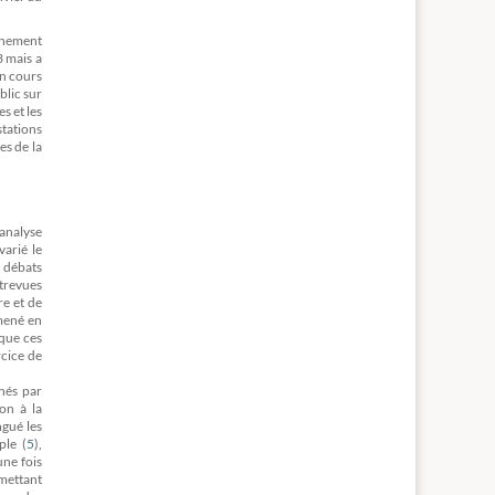
urnement
3 mais a
en cours
blic sur
s et les
stations
es de la
analyse
varié le
s débats
ntrevues
re et de
 mené en
 que ces
rcice de
rnés par
on à la
ngué les
ple (
5
)
,
une fois
rmettant