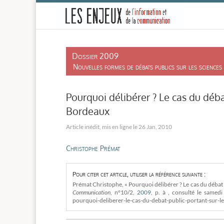
-
Dossier 2009
Nouvelles formes de débats publics sur les sciences 
Pourquoi délibérer ? Le cas du déb
Bordeaux
26 Jan, 2010
Christophe Prémat
Pour citer cet article, utiliser la référence suivante :
Prémat Christophe, « Pourquoi délibérer ? Le cas du déba
Communication
, n°10/2,
2009
, p. à , consulté le
samedi 
pourquoi-deliberer-le-cas-du-debat-public-portant-sur