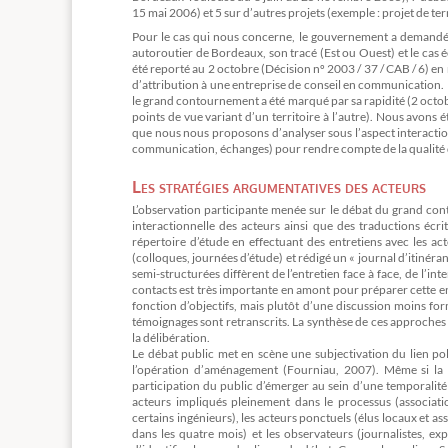
15 mai 2006) et 5 sur d’autres projets (exemple : projet de 
Pour le cas qui nous concerne, le gouvernement a demandé à
autoroutier de Bordeaux, son tracé (Est ou Ouest) et le cas é
été reporté au 2 octobre (Décision nº 2003 / 37 / CAB / 6) en
d’attribution à une entreprise de conseil en communication. I
le grand contournement a été marqué par sa rapidité (2 octobr
points de vue variant d’un territoire à l’autre). Nous avon
que nous nous proposons d’analyser sous l’aspect interactionni
communication, échanges) pour rendre compte de la qualité de
Les stratégies argumentatives des acteurs
L’observation participante menée sur le débat du grand co
interactionnelle des acteurs ainsi que des traductions écr
répertoire d’étude en effectuant des entretiens avec les ac
(colloques, journées d’étude) et rédigé un « journal d’itinér
semi-structurées diffèrent de l’entretien face à face, de l’i
contacts est très importante en amont pour préparer cette ent
fonction d’objectifs, mais plutôt d’une discussion moins for
témoignages sont retranscrits. La synthèse de ces approches p
la délibération.
Le débat public met en scène une subjectivation du lien pol
l’opération d’aménagement (Fourniau, 2007). Même si la pr
participation du public d’émerger au sein d’une temporalité
acteurs impliqués pleinement dans le processus (associat
certains ingénieurs), les acteurs ponctuels (élus locaux et a
dans les quatre mois) et les observateurs (journalistes, ex