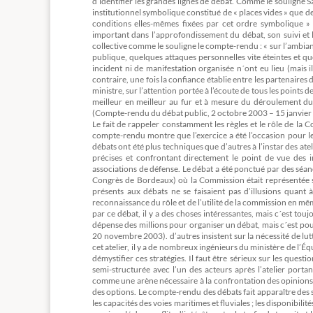
d’identifier les grandes lignes de débat. Comme le souligne 
institutionnel symbolique constitué de « places vides » que d
conditions elles-mêmes fixées par cet ordre symbolique » (R
important dans l’approfondissement du débat, son suivi et l
collective comme le souligne le compte-rendu : « sur l’ambia
publique, quelques attaques personnelles vite éteintes et q
incident ni de manifestation organisée n´ont eu lieu (mais i
contraire, une fois la confiance établie entre les partenaires
ministre, sur l’attention portée à l’écoute de tous les points de
meilleur en meilleur au fur et à mesure du déroulement du
(Compte-rendu du débat public, 2 octobre 2003 – 15 janvier 
Le fait de rappeler constamment les règles et le rôle de la
compte-rendu montre que l’exercice a été l’occasion pour les
débats ont été plus techniques que d’autres à l’instar des at
précises et confrontant directement le point de vue des 
associations de défense. Le débat a été ponctué par des séa
Congrès de Bordeaux) où la Commission était représentée su
présents aux débats ne se faisaient pas d’illusions quant
reconnaissance du rôle et de l’utilité de la commission en mê
par ce débat, il y a des choses intéressantes, mais c´est touj
dépense des millions pour organiser un débat, mais c´est pou
20 novembre 2003). d’autres insistent sur la nécessité de lu
cet atelier, il y a de nombreux ingénieurs du ministère de l’Éq
démystifier ces stratégies. Il faut être sérieux sur les que
semi-structurée avec l’un des acteurs après l’atelier por
comme une arène nécessaire à la confrontation des opinions. I
des options. Le compte-rendu des débats fait apparaître des
les capacités des voies maritimes et fluviales ; les disponibili