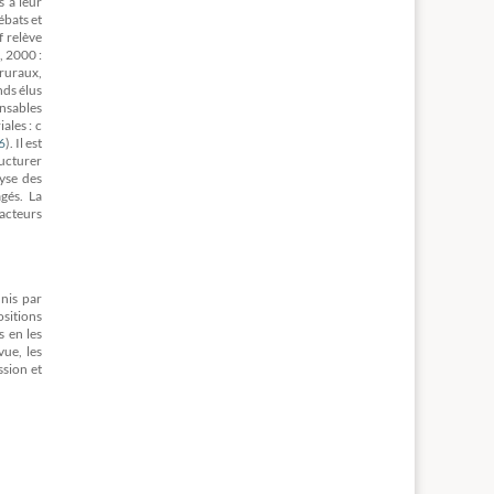
s à leur
ébats et
f relève
, 2000 :
 ruraux,
nds élus
onsables
ales : c
6
)
. Il est
ructurer
yse des
gés. La
 acteurs
nis par
ositions
s en les
vue, les
ssion et