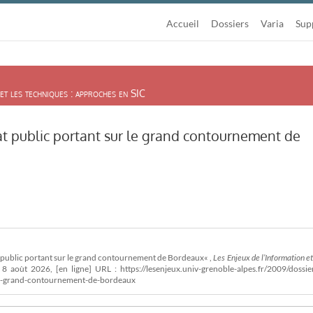
Accueil
Dossiers
Varia
Sup
et les techniques : approches en SIC
at public portant sur le grand contournement de
t public portant sur le grand contournement de Bordeaux« ,
Les Enjeux de l’Information et
8 aoùt 2026, [en ligne] URL : https://lesenjeux.univ-grenoble-alpes.fr/2009/dossie
-le-grand-contournement-de-bordeaux