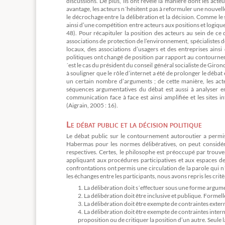
discussions. De plus, ils ont révélé la manière dont les acte
avantage, les acteurs n´hésitent pas à reformuler une nouvel
le décrochage entre la délibération et la décision. Comme le s
ainsi d’une compétition entre acteurs aux positions et logique
48). Pour récapituler la position des acteurs au sein de ce
associations de protection de l’environnement, spécialistes
locaux, des associations d’usagers et des entreprises ainsi
politiques ont changé de position par rapport au contournemen
´est le cas du président du conseil général socialiste de Giron
à souligner que le rôle d’internet a été de prolonger le déba
un certain nombre d’arguments ; de cette manière, les act
séquences argumentatives du débat est aussi à analyser en
communication face à face est ainsi amplifiée et les sites 
(Aigrain, 2005 : 16).
Le débat public et la décision politique
Le débat public sur le contournement autoroutier a permis 
Habermas pour les normes délibératives, on peut considérer
respectives. Certes, le philosophe est préoccupé par trouv
appliquant aux procédures participatives et aux espaces de 
confrontations ont permis une circulation de la parole qui n´
les échanges entre les participants, nous avons repris les critè
La délibération doit s´effectuer sous une forme argume
La délibération doit être inclusive et publique. Formell
La délibération doit être exempte de contraintes exter
La délibération doit être exempte de contraintes intern
proposition ou de critiquer la position d’un autre. Seule 