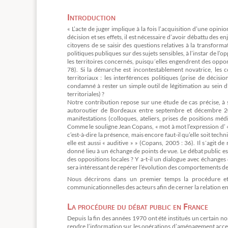
Introduction
« L’acte de juger implique à la fois l’acquisition d’une opin
décision et ses effets, il est nécessaire d’avoir débattu des
citoyens de se saisir des questions relatives à la transforma
politiques publiques sur des sujets sensibles, à l’instar de l
les territoires concernés, puisqu´elles engendrent des opp
78). Si la démarche est incontestablement novatrice, les c
territoriaux : les interférences politiques (prise de décisi
condamné à rester un simple outil de légitimation au sein d
territoriales) ?
Notre contribution repose sur une étude de cas précise, à 
autoroutier de Bordeaux entre septembre et décembre 200
manifestations (colloques, ateliers, prises de positions mé
Comme le souligne Jean Copans, « mot à mot l’expression d’ « 
c’est-à-dire la présence, mais encore faut-il qu’elle soit tech
elle est aussi « auditive » » (Copans, 2005 : 36). Il s´agit 
donné lieu à un échange de points de vue. Le débat public est
des oppositions locales ? Y a-t-il un dialogue avec échanges 
sera intéressant de repérer l’évolution des comportements des
Nous décrirons dans un premier temps la procédure et 
communicationnelles des acteurs afin de cerner la relation entr
La procédure du débat public en France
Depuis la fin des années 1970 ont été institués un certain nom
rendre l’information sur les opérations d’aménagement accessi