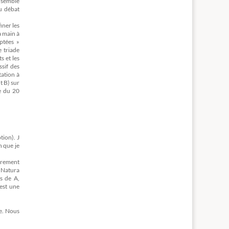
ensemble
u débat
iner les
a main à
aptées »
 triade
s et les
ssif des
tation à
t B) sur
e du 20
tion). J
n que je
airement
n Natura
s de A,
est une
e. Nous