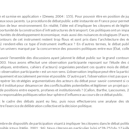
ion et sa mise en application » (Dewey, 2004 : 155). Pour pouvoir être en position de j
 enjeux sous-jacents. La procédure de débat public a été instaurée en France pour perme
tion de leur environnement. En réalité, l’idée est d’impliquer les citoyens et de légit
’opportunité de la construction d’infrastructures de transport. Ces politiques ont un imp
ortunités de développement économique, mais aussi des nuisances écologiques (Faure,
ontours de cet instrument restent trop flous et sont pris dans l’architecture des é
on) rendent-elles ce type d’instrument inefficace ? En d’autres termes, le débat publi
’un univers marqué par la concurrence des pouvoirs politiques entre eux (État, colle
savoir l’ensemble des discussions ayant jalonné le débat public sur le grand contou
3. Nous avons effectué une observation participante reposant sur l’étude des d
diatiques, entretiens, cahiers d’acteurs) organisées pendant ces quatre mois de débat
observation participante » est un non-sens. L’observation implique peut-être la partic
niquement et socialement permise et possible. D’autre part, l’observation n’est pas que v
de repérer les stratégies argumentatives des acteurs du débat pour savoir comment si ce
-il institué pour désamorcer des conflictualités potentielles et légitimer un projet qui
de positions entre experts, profanes et institutionnels ? (Callon, Barthe, Lascoumes, 2
 responsables politiques selon leur sphère d’influence au cours de ce débat public.
le cadre des débats ayant eu lieu, puis nous effectuerons une analyse des str
e l’exercice de délibération collective et la décision politique.
bre de dispositifs de participation visant à impliquer les citoyens dans le débat politi
ble à tous (Hélin, 2001 : 96). Nous citerons en particulier la loi nº78-753 du 17 juil