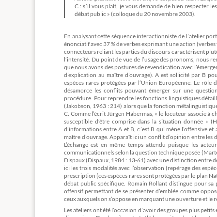
C : s´il vous plaît, je vous demande de bien respecter 
débat public » (colloque du 20 novembre 2003).
En analysant cette séquence interactionniste de l’atelier por
énonciatif avec 37 % de verbes exprimant une action (verbes fa
connecteurs reliant les parties du discours caractérisent plu
l’intensité. Du point de vue de l’usage des pronoms, nous rem
que nous avons des postures de revendication avec l’émergen
d’explication au maître d’ouvrage). A est sollicité par B 
espèces rares protégées par l’Union Européenne. Le rôle d
désamorce les conflits pouvant émerger sur une question 
procédure. Pour reprendre les fonctions linguistiques détaillé
(Jakobson, 1963 : 214) alors que la fonction métalinguistique
C. Comme l’écrit Jürgen Habermas, « le locuteur associe à c
susceptible d’être comprise dans la situation donnée » (
d’informations entre A et B, c´est B qui mène l’offensive e
maître d’ouvrage. Apparaît ici un conflit d’opinion entre l
L’échange est en même temps attendu puisque les acteurs
communicationnels selon la question technique posée (Martel,
Dispaux (Dispaux, 1984 : 13-61) avec une distinction entre d
ici les trois modalités avec l’observation (repérage des espèc
prescription (ces espèces rares sont protégées par le plan Na
débat public spécifique. Romain Rollant distingue pour sa p
offensif permettant de se présenter d’emblée comme opposé a
ceux auxquels on s’oppose en marquant une ouverture et le reg
Les ateliers ont été l’occasion d’avoir des groupes plus petits