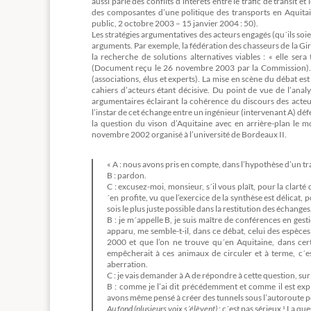
aussi parlé des conflits d’intérêts entre le trafic de transit
des composantes d’une politique des transports en Aquita
public, 2 octobre 2003 – 15 janvier 2004 : 50).
Les stratégies argumentatives des acteurs engagés (qu´ils soie
arguments. Par exemple, la fédération des chasseurs de la Gir
la recherche de solutions alternatives viables : « elle ser
(Document reçu le 26 novembre 2003 par la Commission). Le 
(associations, élus et experts). La mise en scène du débat est
cahiers d’acteurs étant décisive. Du point de vue de l’analy
argumentaires éclairant la cohérence du discours des acteu
l’instar de cet échange entre un ingénieur (intervenant A) d
la question du vison d’Aquitaine avec en arrière-plan le 
novembre 2002 organisé à l’université de Bordeaux II.
« A : nous avons pris en compte, dans l’hypothèse d’un tra
B : pardon.
C : excusez-moi, monsieur, s´il vous plaît, pour la clar
´en profite, vu que l’exercice de la synthèse est délica
sois le plus juste possible dans la restitution des échanges
B : je m´appelle B, je suis maître de conférences en gest
apparu, me semble-t-il, dans ce débat, celui des espèces
2000 et que l’on ne trouve qu´en Aquitaine, dans cert
empêcherait à ces animaux de circuler et à terme, c´e
aberration.
C : je vais demander à A de répondre à cette question, sur
B : comme je l’ai dit précédemment et comme il est exp
avons même pensé à créer des tunnels sous l’autoroute po
Au fond (plusieurs voix s´élèvent)
: c´est pas sérieux ! La qu