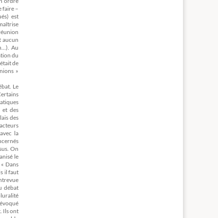
un ordre
 faire –
ués) est
maîtrise
 réunion
et aucun
on…). Au
ation du
était de
nions »
ébat. Le
Certains
matiques
 et des
lais des
acteurs
avec la
oncernés
ssus. On
anisé le
. « Dans
 il faut
Entrevue
u débat
luralité
t évoqué
 Ils ont