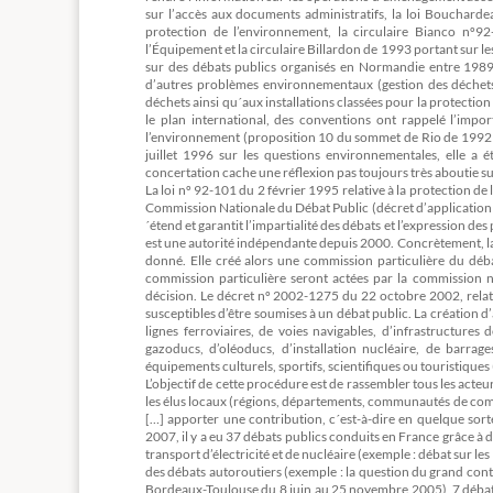
sur l’accès aux documents administratifs, la loi Boucharde
protection de l’environnement, la circulaire Bianco nº9
l’Équipement et la circulaire Billardon de 1993 portant sur l
sur des débats publics organisés en Normandie entre 1989 
d’autres problèmes environnementaux (gestion des déchets pu
déchets ainsi qu´aux installations classées pour la protectio
le plan international, des conventions ont rappelé l’impor
l’environnement (proposition 10 du sommet de Rio de 1992 
juillet 1996 sur les questions environnementales, elle a 
concertation cache une réflexion pas toujours très aboutie s
La loi nº 92-101 du 2 février 1995 relative à la protection de
Commission Nationale du Débat Public (décret d’application
´étend et garantit l’impartialité des débats et l’expression des 
est une autorité indépendante depuis 2000. Concrètement, la C
donné. Elle créé alors une commission particulière du déba
commission particulière seront actées par la commission na
décision. Le décret nº 2002-1275 du 22 octobre 2002, relati
susceptibles d’être soumises à un débat public. La création d’
lignes ferroviaires, de voies navigables, d’infrastructures 
gazoducs, d’oléoducs, d’installation nucléaire, de barrages
équipements culturels, sportifs, scientifiques ou touristiques 
L’objectif de cette procédure est de rassembler tous les acteu
les élus locaux (régions, départements, communautés de comm
[…] apporter une contribution, c´est-à-dire en quelque sorte
2007, il y a eu 37 débats publics conduits en France grâce à de
transport d’électricité et de nucléaire (exemple : débat sur les
des débats autoroutiers (exemple : la question du grand cont
Bordeaux-Toulouse du 8 juin au 25 novembre 2005), 7 débats 