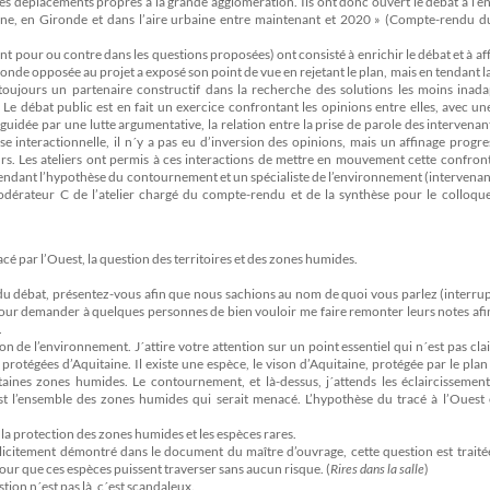
 et les déplacements propres à la grande agglomération. Ils ont donc ouvert le débat à l’
ine, en Gironde et dans l’aire urbaine entre maintenant et 2020 » (Compte-rendu d
nt pour ou contre dans les questions proposées) ont consisté à enrichir le débat et à aff
onde opposée au projet a exposé son point de vue en rejetant le plan, mais en tendant l
a toujours un partenaire constructif dans la recherche des solutions les moins inad
débat public est en fait un exercice confrontant les opinions entre elles, avec une
 guidée par une lutte argumentative, la relation entre la prise de parole des intervenant
se interactionnelle, il n´y a pas eu d’inversion des opinions, mais un affinage progre
rs. Les ateliers ont permis à ces interactions de mettre en mouvement cette confron
éfendant l’hypothèse du contournement et un spécialiste de l’environnement (intervenan
modérateur C de l’atelier chargé du compte-rendu et de la synthèse pour le colloqu
cé par l’Ouest, la question des territoires et des zones humides.
té du débat, présentez-vous afin que nous sachions au nom de quoi vous parlez (interrup
t, pour demander à quelques personnes de bien vouloir me faire remonter leurs notes afi
.
ion de l’environnement. J´attire votre attention sur un point essentiel qui n´est pas cl
 protégées d’Aquitaine. Il existe une espèce, le vison d’Aquitaine, protégée par le pla
aines zones humides. Le contournement, et là-dessus, j´attends les éclaircissement
st l’ensemble des zones humides qui serait menacé. L’hypothèse du tracé à l’Ouest 
 la protection des zones humides et les espèces rares.
licitement démontré dans le document du maître d’ouvrage, cette question est traité
ur que ces espèces puissent traverser sans aucun risque. (
Rires dans la salle
)
estion n´est pas là, c´est scandaleux.