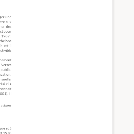
uger une
ttre aux
imer des
act pour
 1989 :
chelons
c est-il
ctivités
rnement
iverses
 public.
ipation,
isuelle,
lui-ci a
 connaît
001). Il
atégies
que et à
let 1978