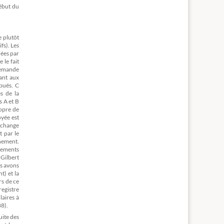
début du
e plutôt
fs). Les
uées par
 le fait
 demande
yant aux
bués. C
s de la
s A et B
ropre de
oyée est
échange
t par le
rnement.
tements
 Gilbert
us avons
t) et la
rs de ce
registre
laires à
88).
uite des