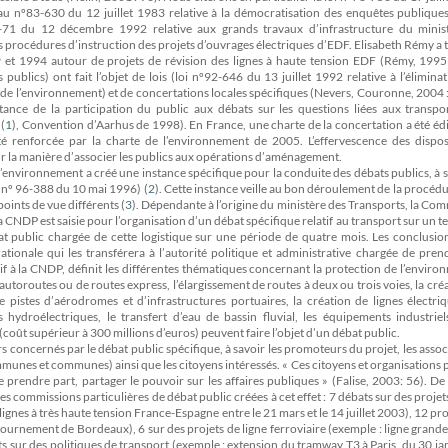
au nº83-630 du 12 juillet 1983 relative à la démocratisation des enquêtes publiques
2-71 du 12 décembre 1992 relative aux grands travaux d’infrastructure du minis
es procédures d’instruction des projets d’ouvrages électriques d’EDF. Elisabeth Rémy a t
et 1994 autour de projets de révision des lignes à haute tension EDF (Rémy, 1995 
blics) ont fait l’objet de lois (loi nº92-646 du 13 juillet 1992 relative à l’élimina
n de l’environnement) et de concertations locales spécifiques (Nevers, Couronne, 2004 :
tance de la participation du public aux débats sur les questions liées aux transpor
(
1
)
, Convention d’Aarhus de 1998). En France, une charte de la concertation a été édi
été renforcée par la charte de l’environnement de 2005. L’effervescence des disposi
ur la manière d’associer les publics aux opérations d’aménagement.
 l’environnement a créé une instance spécifique pour la conduite des débats publics, à s
 nº 96-388 du 10 mai 1996) (
2
)
. Cette instance veille au bon déroulement de la procédu
points de vue différents (
3
)
. Dépendante à l’origine du ministère des Transports, la Co
NDP est saisie pour l’organisation d’un débat spécifique relatif au transport sur un te
t public chargée de cette logistique sur une période de quatre mois. Les conclusion
tionale qui les transférera à l’autorité politique et administrative chargée de pre
f à la CNDP, définit les différentes thématiques concernant la protection de l’envir
autoroutes ou de routes express, l’élargissement de routes à deux ou trois voies, la cré
de pistes d’aérodromes et d’infrastructures portuaires, la création de lignes électri
 hydroélectriques, le transfert d’eau de bassin fluvial, les équipements industriel
(coût supérieur à 300 millions d’euros) peuvent faire l’objet d’un débat public.
rs concernés par le débat public spécifique, à savoir les promoteurs du projet, les assoc
unes et communes) ainsi que les citoyens intéressés. « Ces citoyens et organisations
 prendre part, partager le pouvoir sur les affaires publiques » (Falise, 2003: 56). D
s commissions particulières de débat public créées à cet effet : 7 débats sur des projets
 lignes à très haute tension France-Espagne entre le 21 mars et le 14 juillet 2003), 12 pro
ournement de Bordeaux), 6 sur des projets de ligne ferroviaire (exemple : ligne grande
sur des politiques de transport (exemple : extension du tramway T3 à Paris, du 30 ja