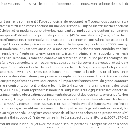
les intervenants et de suivre le bon fonctionnement que nous avons adopté depuis le 
tant sur l’environnement à l’aide du logiciel de lexicométrie Tropes, nous avons un styl
ctifs) et 28 % de verbes portant sur une déclaration au sujet d’un état (verbes déclarati
tôt le but et les modalisations (adverbes nuançant ou impliquant le locuteur) sont marq
arquons l’utilisation fréquente du pronom Je (42 %) suivi du vous (16 %). Cela illustre
ce d’une scène argumentative où les acteurs s´affrontent (expression d’un acteur et
pour qu´il apporte des précisions sur un débat technique, le plan Natura 2000 renvo
u modérateur C est révélateur de la manière dont les débats sont conduits et distri
sensible (affrontements environnementalistes / ingénieurs) en rappelant les règle
es par Jakobson, la fonction conative ou référentielle est utilisée par les protagoniste
 (analyse des codes, ici en l’occurrence ceux qui sont propres à la procédure) est le p
haque énonciation effective la prétention selon laquelle l’expression symbolique empl
Habermas, 1995 : 76). Dans cet échange, nous avons à la fois des précisions, un 
t apporte des informations peu prises en compte par le document de référence produi
es deux protagonistes de cette séquence sur l’impact environnemental du grand contou
 en confrontation ont préparé leur lutte à distance, il y a simplement des ajus
 2000 : 118). Pour reprendre le modèle triadique de la dialogique transactionnelle de
es jugements d’observation, des jugements de valeur et des jugements prescriptifs. No
es rares), le jugement de valeur (les espèces rares et les zones humides où elles habiten
tura 2000). Cette séquence est assez représentative du type d’échanges ayant eu lieu lo
art trois registres utilisés au cours du débat public sur le grand contournement, le 
u sujet abordé, le registre compréhensif utilisant des schèmes de présentation simi
istre thématique où l’intervenant se limite à un aspect du sujet (Rollant, 2007 : 178-1
 entrant dans le vif du sujet avec moins de discours portant sur l’organisation et la cond