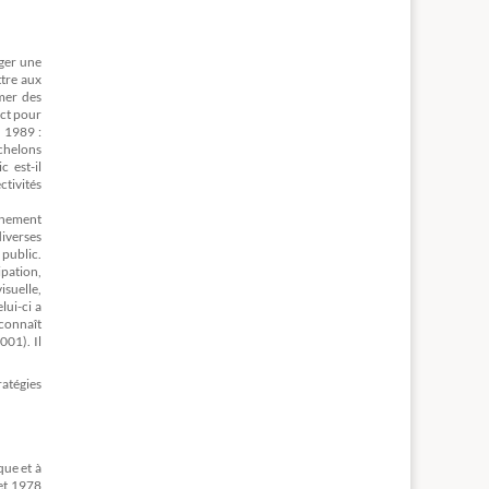
uger une
ttre aux
imer des
act pour
 1989 :
chelons
c est-il
ctivités
rnement
iverses
 public.
ipation,
isuelle,
lui-ci a
 connaît
001). Il
atégies
que et à
let 1978