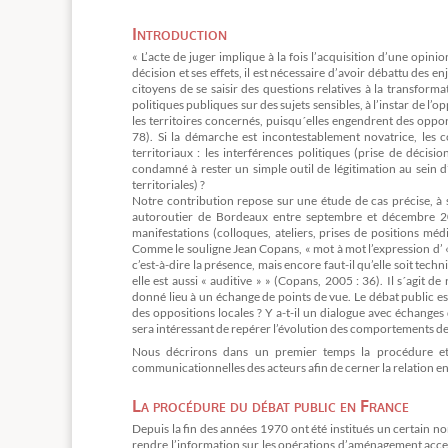
Introduction
« L’acte de juger implique à la fois l’acquisition d’une opin
décision et ses effets, il est nécessaire d’avoir débattu des
citoyens de se saisir des questions relatives à la transforma
politiques publiques sur des sujets sensibles, à l’instar de l
les territoires concernés, puisqu´elles engendrent des opp
78). Si la démarche est incontestablement novatrice, les c
territoriaux : les interférences politiques (prise de décisi
condamné à rester un simple outil de légitimation au sein d
territoriales) ?
Notre contribution repose sur une étude de cas précise, à 
autoroutier de Bordeaux entre septembre et décembre 200
manifestations (colloques, ateliers, prises de positions mé
Comme le souligne Jean Copans, « mot à mot l’expression d’ « 
c’est-à-dire la présence, mais encore faut-il qu’elle soit tech
elle est aussi « auditive » » (Copans, 2005 : 36). Il s´agit 
donné lieu à un échange de points de vue. Le débat public est
des oppositions locales ? Y a-t-il un dialogue avec échanges 
sera intéressant de repérer l’évolution des comportements des
Nous décrirons dans un premier temps la procédure et 
communicationnelles des acteurs afin de cerner la relation entr
La procédure du débat public en France
Depuis la fin des années 1970 ont été institués un certain nom
rendre l’information sur les opérations d’aménagement accessi