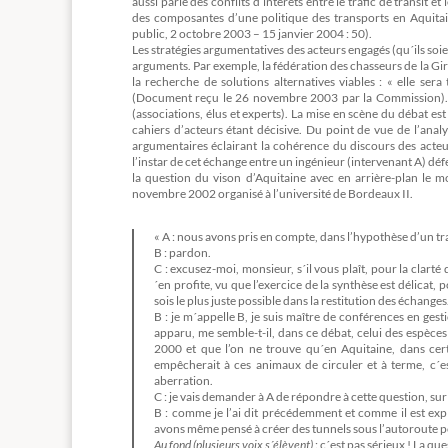
aussi parlé des conflits d’intérêts entre le trafic de transit
des composantes d’une politique des transports en Aquita
public, 2 octobre 2003 – 15 janvier 2004 : 50).
Les stratégies argumentatives des acteurs engagés (qu´ils soie
arguments. Par exemple, la fédération des chasseurs de la Gir
la recherche de solutions alternatives viables : « elle ser
(Document reçu le 26 novembre 2003 par la Commission). Le 
(associations, élus et experts). La mise en scène du débat est
cahiers d’acteurs étant décisive. Du point de vue de l’analy
argumentaires éclairant la cohérence du discours des acteu
l’instar de cet échange entre un ingénieur (intervenant A) d
la question du vison d’Aquitaine avec en arrière-plan le 
novembre 2002 organisé à l’université de Bordeaux II.
« A : nous avons pris en compte, dans l’hypothèse d’un tra
B : pardon.
C : excusez-moi, monsieur, s´il vous plaît, pour la clar
´en profite, vu que l’exercice de la synthèse est délica
sois le plus juste possible dans la restitution des échanges
B : je m´appelle B, je suis maître de conférences en gest
apparu, me semble-t-il, dans ce débat, celui des espèces
2000 et que l’on ne trouve qu´en Aquitaine, dans cert
empêcherait à ces animaux de circuler et à terme, c´e
aberration.
C : je vais demander à A de répondre à cette question, sur
B : comme je l’ai dit précédemment et comme il est exp
avons même pensé à créer des tunnels sous l’autoroute po
Au fond (plusieurs voix s´élèvent)
: c´est pas sérieux ! La qu