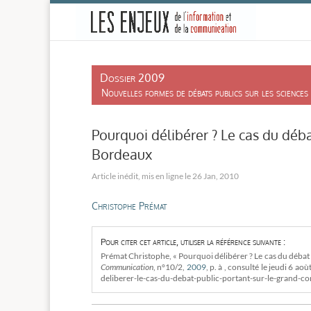
-
Dossier 2009
Nouvelles formes de débats publics sur les sciences 
Pourquoi délibérer ? Le cas du déb
Bordeaux
26 Jan, 2010
Christophe Prémat
Pour citer cet article, utiliser la référence suivante :
Prémat Christophe, « Pourquoi délibérer ? Le cas du déba
Communication
, n°10/2,
2009
, p. à , consulté le
jeudi 6 aoù
deliberer-le-cas-du-debat-public-portant-sur-le-grand-