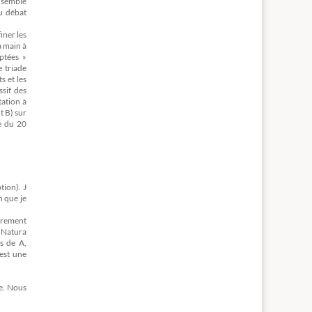
ensemble
u débat
iner les
a main à
aptées »
 triade
s et les
ssif des
tation à
t B) sur
e du 20
tion). J
n que je
airement
n Natura
s de A,
est une
e. Nous