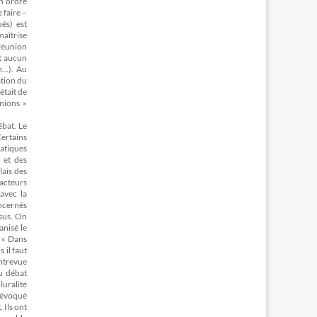
un ordre
 faire –
ués) est
maîtrise
 réunion
et aucun
on…). Au
ation du
était de
nions »
ébat. Le
Certains
matiques
 et des
lais des
acteurs
avec la
oncernés
ssus. On
anisé le
. « Dans
 il faut
Entrevue
u débat
luralité
t évoqué
 Ils ont