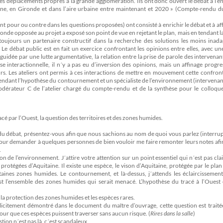
 et les déplacements propres à la grande agglomération. Ils ont donc ouvert le débat à l’
ine, en Gironde et dans l’aire urbaine entre maintenant et 2020 » (Compte-rendu d
nt pour ou contre dans les questions proposées) ont consisté à enrichir le débat et à aff
onde opposée au projet a exposé son point de vue en rejetant le plan, mais en tendant l
a toujours un partenaire constructif dans la recherche des solutions les moins inad
débat public est en fait un exercice confrontant les opinions entre elles, avec une
 guidée par une lutte argumentative, la relation entre la prise de parole des intervenant
se interactionnelle, il n´y a pas eu d’inversion des opinions, mais un affinage progre
rs. Les ateliers ont permis à ces interactions de mettre en mouvement cette confron
éfendant l’hypothèse du contournement et un spécialiste de l’environnement (intervenan
modérateur C de l’atelier chargé du compte-rendu et de la synthèse pour le colloqu
cé par l’Ouest, la question des territoires et des zones humides.
té du débat, présentez-vous afin que nous sachions au nom de quoi vous parlez (interrup
t, pour demander à quelques personnes de bien vouloir me faire remonter leurs notes afi
.
ion de l’environnement. J´attire votre attention sur un point essentiel qui n´est pas cl
 protégées d’Aquitaine. Il existe une espèce, le vison d’Aquitaine, protégée par le pla
aines zones humides. Le contournement, et là-dessus, j´attends les éclaircissement
st l’ensemble des zones humides qui serait menacé. L’hypothèse du tracé à l’Ouest 
 la protection des zones humides et les espèces rares.
licitement démontré dans le document du maître d’ouvrage, cette question est traité
ur que ces espèces puissent traverser sans aucun risque. (
Rires dans la salle
)
estion n´est pas là, c´est scandaleux.