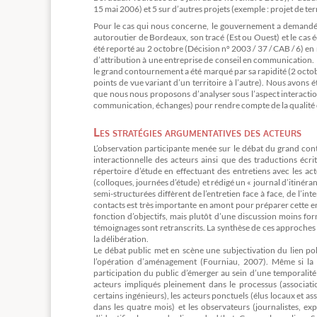
15 mai 2006) et 5 sur d’autres projets (exemple : projet de 
Pour le cas qui nous concerne, le gouvernement a demandé à
autoroutier de Bordeaux, son tracé (Est ou Ouest) et le cas é
été reporté au 2 octobre (Décision nº 2003 / 37 / CAB / 6) en
d’attribution à une entreprise de conseil en communication. I
le grand contournement a été marqué par sa rapidité (2 octobr
points de vue variant d’un territoire à l’autre). Nous avon
que nous nous proposons d’analyser sous l’aspect interactionni
communication, échanges) pour rendre compte de la qualité de
Les stratégies argumentatives des acteurs
L’observation participante menée sur le débat du grand co
interactionnelle des acteurs ainsi que des traductions écr
répertoire d’étude en effectuant des entretiens avec les ac
(colloques, journées d’étude) et rédigé un « journal d’itinér
semi-structurées diffèrent de l’entretien face à face, de l’i
contacts est très importante en amont pour préparer cette ent
fonction d’objectifs, mais plutôt d’une discussion moins for
témoignages sont retranscrits. La synthèse de ces approches p
la délibération.
Le débat public met en scène une subjectivation du lien pol
l’opération d’aménagement (Fourniau, 2007). Même si la pr
participation du public d’émerger au sein d’une temporalité
acteurs impliqués pleinement dans le processus (associat
certains ingénieurs), les acteurs ponctuels (élus locaux et a
dans les quatre mois) et les observateurs (journalistes, ex