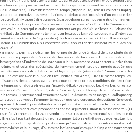
Sandrine Rui, « dans notre démocratie, tout processus décisionnel renvoie toujours à 
es acteurs empiriques peuvent occuper dès lors qu´ils remplissent les conditions pour le
ui, 2004: 155). L’investissement en temps (disponibilité, acteurs collectifs impliq
a remontée effective des revendications. Le débat a été l’occasion d’un exercice de 
nce du débat, il y a peu à dire puisque, à part quelques rares mouvements d’humeur en
uelques rares lettres peu amènes, aucun reproche grave n´a été fait à la Commission 
l est vrai que ceux qui n´étaient pas contents ont pu choisir le silence ou l’abstenti
 du débat et la Commission (notamment sur le sujet de la sincérité des points d’interrog
 vue et sur le sérieux de l’organisation), le climat des échanges a été bon. Il semble qu´il 
 débat. La Commission a pu constater l’évolution et l’enrichissement mutuel des opi
2004 : 8).
 Commission a permis de désarmer les formes de défiance à l’égard de la conduite du d
 acteurs impliqués de s´écouter, de dialoguer et de faire valoir leurs points de vue. 
eliers organisés à l’université de Bordeaux II le 20 novembre 2003 portant sur des thé
ingénieurs et celui des spécialistes de l’environnement issus du monde académique
nces plénières de confrontation devant le grand public (réunion du 17 novembre au Pa
r une estrade avec le public en face (Rollant, 2004 : 57). Dans le même temps, les 
 à l’issue des débats. Nous avons remarqué un respect des conditions de l’exercice 
me temps qu´un doute sérieux sur l’issue du débat. « Je viens du bec d’Ambès, on est c
ours pareil. On sait que c´est déjà décidé en haut, ils vont tranquillement s´asseoir de
r la forme » (Entrevue semi-structurée avec l’un des acteurs en marge du colloque org
tter du point de vue de l’argumentaire pour que les divergences de positions émergent
uipement, ils sont là pour défendre le projet bouclé en amont et nous le faire avaler, mais
stions environnementales et proposer des contre-arguments, sinon la messe est dite » (
tant sur l’environnement du 20 novembre 2003). Les acteurs reconnaissent l’espace d
l ne s´agit pas tant de construire une argumentation synthétique que de restituer la p
 suggestions et une quatrième question non prévue initialement. Les intervenants « on
tés ferroviaires et leur usage, d’autres réalisations routières que le simple contournement.