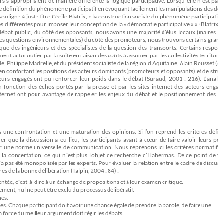
urs s´appropriaient de manière différente la logique participative. Lorsqu´elle n´est pa
le définition du phénomène participatif en évoquant facilement les manipulations des d
ouligne à juste titre Cécile Blatrix, « la construction sociale du phénomène participati
s différentes pour imposer leur conception de la « démocratie participative » » (Blatrix
 débat public, du côté des opposants, nous avons une majorité d’élus locaux (maires
 des questions environnementales) du côté des promoteurs, nous trouvons certains gra
 que des ingénieurs et des spécialistes de la question des transports. Certains resp
t autoroutier par la suite en raison des coûts à assumer par les collectivités territori
de, Philippe Madrelle, et du président socialiste de la région d’Aquitaine, Alain Rousset (
t en confortant les positions des acteurs dominants (promoteurs et opposants) et de st
eurs engagés ont pu renforcer leur poids dans le débat (Suraud, 2001 : 216). L’anal
 fonction des échos portés par la presse et par les sites internet des acteurs enga
internet ont pour avantage de rappeler les enjeux du débat et le positionnement des
une confrontation et une maturation des opinions. Si l’on reprend les critères défi
 que la discussion a eu lieu, les participants ayant à cœur de faire-valoir leurs p
er une norme universelle de communication. Nous reprenons ici les critères normatif
la concertation, ce qui n´est plus l’objet de recherche d’Habermas. De ce point de 
a pas été monopolisée par les experts. Pour évaluer la relation entre le cadre de discu
res de la bonne délibération (Talpin, 2004 : 84) :
ntée, c´est-à-dire à un échange de propositions et à leur examen critique.
ement, nul ne peut être exclu du processus délibératif.
nes.
es. Chaque participant doit avoir une chance égale de prendre la parole, de faire une
la force du meilleur argument doit régir les débats.