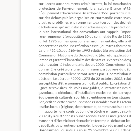
sur l’accès aux documents administratifs, la loi Boucharde
protection de l’environnement, la circulaire Bianco nº9
l’Équipement et la circulaire Billardon de 1993 portant sur l
sur des débats publics organisés en Normandie entre 1989 
d’autres problèmes environnementaux (gestion des déchets pu
déchets ainsi qu´aux installations classées pour la protectio
le plan international, des conventions ont rappelé l’impor
l’environnement (proposition 10 du sommet de Rio de 1992 
juillet 1996 sur les questions environnementales, elle a 
concertation cache une réflexion pas toujours très aboutie s
La loi nº 92-101 du 2 février 1995 relative à la protection de
Commission Nationale du Débat Public (décret d’application
´étend et garantit l’impartialité des débats et l’expression des 
est une autorité indépendante depuis 2000. Concrètement, la C
donné. Elle créé alors une commission particulière du déba
commission particulière seront actées par la commission na
décision. Le décret nº 2002-1275 du 22 octobre 2002, relati
susceptibles d’être soumises à un débat public. La création d’
lignes ferroviaires, de voies navigables, d’infrastructures 
gazoducs, d’oléoducs, d’installation nucléaire, de barrages
équipements culturels, sportifs, scientifiques ou touristiques 
L’objectif de cette procédure est de rassembler tous les acteu
les élus locaux (régions, départements, communautés de comm
[…] apporter une contribution, c´est-à-dire en quelque sorte
2007, il y a eu 37 débats publics conduits en France grâce à de
transport d’électricité et de nucléaire (exemple : débat sur les
des débats autoroutiers (exemple : la question du grand cont
Bordeaux-Toulouse du 8 juin au 25 novembre 2005), 7 débats 