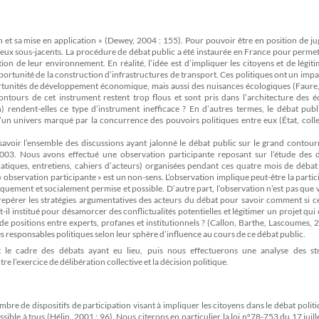
ion et sa mise en application » (Dewey, 2004 : 155). Pour pouvoir être en position de j
 enjeux sous-jacents. La procédure de débat public a été instaurée en France pour perme
tion de leur environnement. En réalité, l’idée est d’impliquer les citoyens et de légit
’opportunité de la construction d’infrastructures de transport. Ces politiques ont un imp
ortunités de développement économique, mais aussi des nuisances écologiques (Faure,
ontours de cet instrument restent trop flous et sont pris dans l’architecture des é
on) rendent-elles ce type d’instrument inefficace ? En d’autres termes, le débat publi
’un univers marqué par la concurrence des pouvoirs politiques entre eux (État, colle
savoir l’ensemble des discussions ayant jalonné le débat public sur le grand contou
3. Nous avons effectué une observation participante reposant sur l’étude des d
diatiques, entretiens, cahiers d’acteurs) organisées pendant ces quatre mois de débat
observation participante » est un non-sens. L’observation implique peut-être la partic
niquement et socialement permise et possible. D’autre part, l’observation n’est pas que v
de repérer les stratégies argumentatives des acteurs du débat pour savoir comment si ce
-il institué pour désamorcer des conflictualités potentielles et légitimer un projet qui
de positions entre experts, profanes et institutionnels ? (Callon, Barthe, Lascoumes, 2
 responsables politiques selon leur sphère d’influence au cours de ce débat public.
le cadre des débats ayant eu lieu, puis nous effectuerons une analyse des str
e l’exercice de délibération collective et la décision politique.
bre de dispositifs de participation visant à impliquer les citoyens dans le débat politi
ble à tous (Hélin, 2001 : 96). Nous citerons en particulier la loi nº78-753 du 17 juil