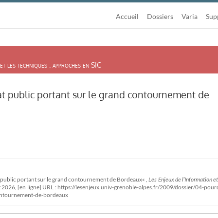
Accueil
Dossiers
Varia
Sup
et les techniques : approches en SIC
at public portant sur le grand contournement de
t public portant sur le grand contournement de Bordeaux« ,
Les Enjeux de l’Information et
t 2026, [en ligne] URL : https://lesenjeux.univ-grenoble-alpes.fr/2009/dossier/04-pour
contournement-de-bordeaux