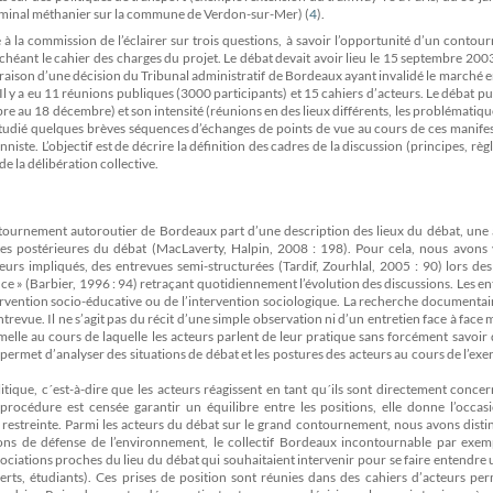
terminal méthanier sur la commune de Verdon-sur-Mer) (
4
)
.
 la commission de l’éclairer sur trois questions, à savoir l’opportunité d’un conto
chéant le cahier des charges du projet. Le débat devait avoir lieu le 15 septembre 200
 raison d’une décision du Tribunal administratif de Bordeaux ayant invalidé le marché 
l y a eu 11 réunions publiques (3000 participants) et 15 cahiers d’acteurs. Le débat pu
e au 18 décembre) et son intensité (réunions en des lieux différents, les problématique
s étudié quelques brèves séquences d’échanges de points de vue au cours de ces manife
ste. L’objectif est de décrire la définition des cadres de la discussion (principes, règl
 la délibération collective.
ntournement autoroutier de Bordeaux part d’une description des lieux du débat, une 
ites postérieures du débat (MacLaverty, Halpin, 2008 : 198). Pour cela, nous avons 
teurs impliqués, des entrevues semi-structurées (Tardif, Zourhlal, 2005 : 90) lors de
ance » (Barbier, 1996 : 94) retraçant quotidiennement l’évolution des discussions. Les e
ntervention socio-éducative ou de l’intervention sociologique. La recherche documentai
revue. Il ne s’agit pas du récit d’une simple observation ni d’un entretien face à face
melle au cours de laquelle les acteurs parlent de leur pratique sans forcément savoir
ermet d’analyser des situations de débat et les postures des acteurs au cours de l’exe
itique, c´est-à-dire que les acteurs réagissent en tant qu´ils sont directement conce
océdure est censée garantir un équilibre entre les positions, elle donne l’occasi
 restreinte. Parmi les acteurs du débat sur le grand contournement, nous avons disti
ions de défense de l’environnement, le collectif Bordeaux incontournable par exem
ssociations proches du lieu du débat qui souhaitaient intervenir pour se faire entendre 
perts, étudiants). Ces prises de position sont réunies dans des cahiers d’acteurs pe