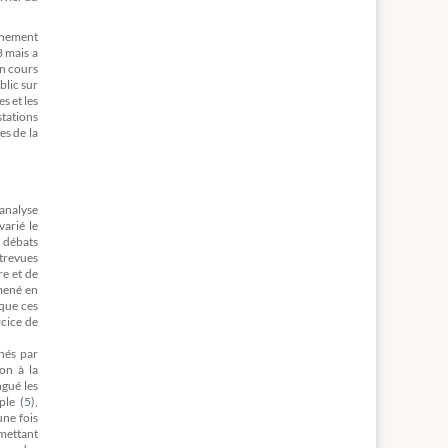
urnement
3 mais a
en cours
blic sur
s et les
stations
es de la
analyse
varié le
s débats
ntrevues
re et de
 mené en
 que ces
rcice de
rnés par
on à la
ngué les
ple (
5
)
,
une fois
rmettant