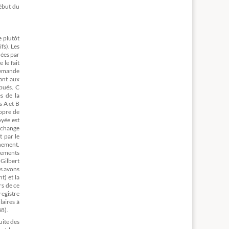
début du
e plutôt
fs). Les
uées par
 le fait
 demande
yant aux
bués. C
s de la
s A et B
ropre de
oyée est
échange
t par le
rnement.
tements
 Gilbert
us avons
t) et la
rs de ce
registre
laires à
88).
uite des