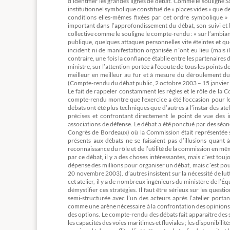
d’identifier les grandes lignes de débat. Comme le souligne 
institutionnel symbolique constitué de « places vides » que d
conditions elles-mêmes fixées par cet ordre symbolique » (R
important dans l’approfondissement du débat, son suivi et l
collective comme le souligne le compte-rendu : « sur l’ambia
publique, quelques attaques personnelles vite éteintes et q
incident ni de manifestation organisée n´ont eu lieu (mais i
contraire, une fois la confiance établie entre les partenaires
ministre, sur l’attention portée à l’écoute de tous les points de
meilleur en meilleur au fur et à mesure du déroulement du
(Compte-rendu du débat public, 2 octobre 2003 – 15 janvier 
Le fait de rappeler constamment les règles et le rôle de la
compte-rendu montre que l’exercice a été l’occasion pour les
débats ont été plus techniques que d’autres à l’instar des at
précises et confrontant directement le point de vue des 
associations de défense. Le débat a été ponctué par des séa
Congrès de Bordeaux) où la Commission était représentée su
présents aux débats ne se faisaient pas d’illusions quant
reconnaissance du rôle et de l’utilité de la commission en mê
par ce débat, il y a des choses intéressantes, mais c´est touj
dépense des millions pour organiser un débat, mais c´est pou
20 novembre 2003). d’autres insistent sur la nécessité de lu
cet atelier, il y a de nombreux ingénieurs du ministère de l’Éq
démystifier ces stratégies. Il faut être sérieux sur les que
semi-structurée avec l’un des acteurs après l’atelier por
comme une arène nécessaire à la confrontation des opinions. I
des options. Le compte-rendu des débats fait apparaître des
les capacités des voies maritimes et fluviales ; les disponibili