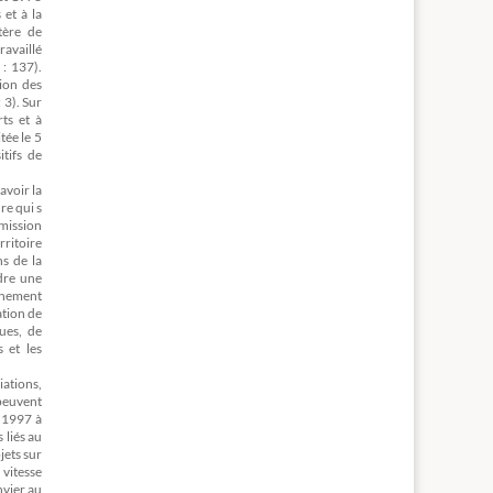
 et à la
tère de
ravaillé
: 137).
tion des
 3). Sur
ts et à
tée le 5
tifs de
avoir la
re qui s
mmission
rritoire
s de la
ndre une
onnement
ation de
ques, de
s et les
iations,
 peuvent
e 1997 à
 liés au
jets sur
 vitesse
nvier au