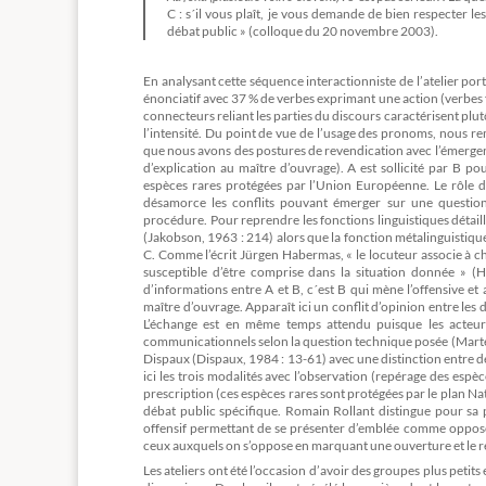
C : s´il vous plaît, je vous demande de bien respecter 
débat public » (colloque du 20 novembre 2003).
En analysant cette séquence interactionniste de l’atelier por
énonciatif avec 37 % de verbes exprimant une action (verbes fa
connecteurs reliant les parties du discours caractérisent plu
l’intensité. Du point de vue de l’usage des pronoms, nous rem
que nous avons des postures de revendication avec l’émergen
d’explication au maître d’ouvrage). A est sollicité par B 
espèces rares protégées par l’Union Européenne. Le rôle d
désamorce les conflits pouvant émerger sur une question 
procédure. Pour reprendre les fonctions linguistiques détaillé
(Jakobson, 1963 : 214) alors que la fonction métalinguistique
C. Comme l’écrit Jürgen Habermas, « le locuteur associe à c
susceptible d’être comprise dans la situation donnée » (
d’informations entre A et B, c´est B qui mène l’offensive e
maître d’ouvrage. Apparaît ici un conflit d’opinion entre l
L’échange est en même temps attendu puisque les acteurs
communicationnels selon la question technique posée (Martel,
Dispaux (Dispaux, 1984 : 13-61) avec une distinction entre d
ici les trois modalités avec l’observation (repérage des espèc
prescription (ces espèces rares sont protégées par le plan Na
débat public spécifique. Romain Rollant distingue pour sa p
offensif permettant de se présenter d’emblée comme opposé a
ceux auxquels on s’oppose en marquant une ouverture et le reg
Les ateliers ont été l’occasion d’avoir des groupes plus petits