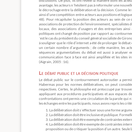
discussions. De plus, ils ont révélé la manière dont les acte
avantage, les acteurs n´hésitent pas à reformuler une nouvel
le décrochage entre la délibération et la décision. Comme le s
ainsi d’une compétition entre acteurs aux positions et logique
48). Pour récapituler la position des acteurs au sein de ce
associations de protection de l’environnement, spécialistes
locaux, des associations d’usagers et des entreprises ainsi
politiques ont changé de position par rapport au contournemen
´est le cas du président du conseil général socialiste de Giron
à souligner que le rôle d’internet a été de prolonger le déba
un certain nombre d’arguments ; de cette manière, les act
séquences argumentatives du débat est aussi à analyser en
communication face à face est ainsi amplifiée et les sites 
(Aigrain, 2005 : 16).
Le débat public et la décision politique
Le débat public sur le contournement autoroutier a permis 
Habermas pour les normes délibératives, on peut considérer
respectives. Certes, le philosophe est préoccupé par trouv
appliquant aux procédures participatives et aux espaces de 
confrontations ont permis une circulation de la parole qui n´
les échanges entre les participants, nous avons repris les critè
La délibération doit s´effectuer sous une forme argume
La délibération doit être inclusive et publique. Formell
La délibération doit être exempte de contraintes exter
La délibération doit être exempte de contraintes intern
proposition ou de critiquer la position d’un autre. Seule 