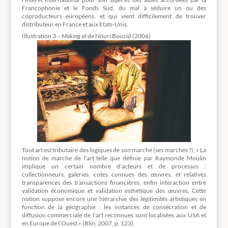
Francophonie et le Fonds Sud, du mal à séduire un ou des
coproducteurs européens, et qui vient difficilement de trouver
distributeur en France et aux Etats-Unis.
Illustration 3 –
Making of
de Nouri Bouzid (2006)
Tout art est tributaire des logiques de son marché (ses marchés ?). « La
notion de marché de l’art telle que définie par Raymonde Moulin
implique un certain nombre d’acteurs et de processus :
collectionneurs, galeries, cotes connues des œuvres, et relatives
transparences des transactions financières, enfin interaction entre
validation économique et validation esthétique des œuvres. Cette
notion suppose encore une hiérarchie des légitimités artistiques en
fonction de la géographie : les instances de consécration et de
diffusion commerciale de l’art reconnues sont localisées aux USA et
en Europe de l’Ouest » (Blin, 2007, p. 123).