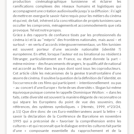
production cinématographique tunisienne et éclairer les
ramifications complexes des réseaux humains et logistiques qui
accompagnent une création audiovisuelle jusqu’à sa diffusion : il s’agit
de mettre en exergue le savoir-faire requis pour les métiers du cinéma
et qui est, de fait, inhérent à la concrétisation de projets tunisiens sans
occulter les compromis, ménagements et accommodements que cela
provoque. Tel est notre propos.
Grâce à des rapports de confiance tissés par les professionnels du
cinéma ici et là au ‘‘mépris’’ des frontières nationales, mais aussi – et
surtout – en vertu d’accords intergouvernementaux, un film tunisien
est souvent porteur d’une seconde nationalité (identité ?)
européenne. En effet, lorsque l’auteur est ou binational ou résident à
l’étranger, particulièrement en France, ou étant donnée la part –
même minime – des financements étrangers, le qualificatif de national
est accordé au film dans les pays dont sont issus les coproducteurs.
Cet article cible les mécanismes de la genèse transfrontalière d’une
œuvre de cinéma. Il soulève la question de la définition de l’identité, en
l’occurrence de ces films qui participent – intentionnellement ou pas
– au concert d’une Europe « forte de ses diversités ». Slogan lui-même
équivoque puisque comme le rappelle Dominique Wolton : « dans les
faits, cette diversité est souvent la manière élégante de reconnaître ce
qui sépare les Européens du point de vue des souvenirs, des
références, des systèmes symboliques. » (
Hermès
, 1999, n°23/24,
p.11) Que dire donc de ces Euro-méditerranéens avant la lettre – à
savoir la déclaration de la Conférence de Barcelone en novembre
1995 qui a préconisé de « favoriser la compréhension entre les
cultures » et qui reconnaît que le dialogue entre les cultures fait partie
d’une « composante essentielle du rapprochement et de la