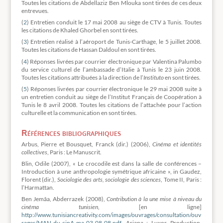
Toutes les citations de Abdellaziz Ben Mlouka sont tirées de ces deux
entrevues.
(
2
) Entretien conduit le 17 mai 2008 au siège de CTV à Tunis. Toutes
les citations de Khaled Ghorbel en sont tirées.
(
3
) Entretien réalisé à l’aéroport de Tunis-Carthage, le 5 juillet 2008.
Toutes les citations de Hassan Daldoul en sont tirées.
(
4
) Réponses livrées par courrier électronique par Valentina Palumbo
du service culturel de l’ambassade d’Italie à Tunis le 23 juin 2008.
Toutes les citations attribuées à la direction de l’
Instituto
en sont tirées.
(
5
) Réponses livrées par courrier électronique le 29 mai 2008 suite à
un entretien conduit au siège de l’Institut Français de Coopération à
Tunis le 8 avril 2008. Toutes les citations de l’attachée pour l’action
culturelle et la communication en sont tirées.
Références bibliographiques
Arbus, Pierre et Bousquet, Franck (dir.) (2006),
Cinéma et identités
collectives
, Paris : Le Manuscrit.
Blin, Odile (2007), « Le crocodile est dans la salle de conférences –
Introduction à une anthropologie symétrique africaine », in Gaudez,
Florent (dir.),
Sociologie des arts, sociologie des sciences
, Tome II, Paris :
l’Harmattan.
Ben Jemâa, Abderrazek (2008),
Contribution à la une mise à niveau du
cinéma tunisien
, [en ligne]
http://www.tunisiancreativity.com/images/ouvrages/consultation/ouv
rages/MAN-du-cinA-ma-03-08-08.pdf
, Ariana : Luxor Production,