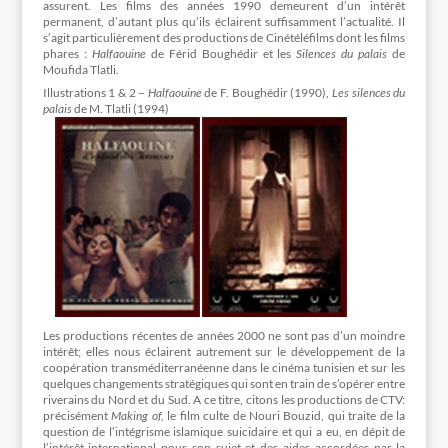
assurent. Les films des années 1990 demeurent d’un intérêt
permanent, d’autant plus qu’ils éclairent suffisamment l’actualité. Il
s’agit particulièrement des productions de Cinétéléfilms dont les films
phares :
Halfaouine
de Férid Boughédir et les
Silences du palais
de
Moufida Tlatli.
Illustrations 1 & 2 –
Halfaouine
de F. Boughédir (1990),
Les silences du
palais
de M. Tlatli (1994)
Les productions récentes de années 2000 ne sont pas d’un moindre
intérêt; elles nous éclairent autrement sur le développement de la
coopération transméditerranéenne dans le cinéma tunisien et sur les
quelques changements stratégiques qui sont en train de s’opérer entre
riverains du Nord et du Sud. A ce titre, citons les productions de CTV:
précisément
Making of,
le film culte de Nouri Bouzid, qui traite de la
question de l’intégrisme islamique suicidaire et qui a eu, en dépit de
l’intérêt international pour son sujet et des aides accordées par la