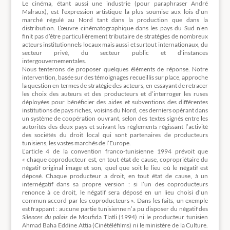
Le cinéma, étant aussi une industrie (pour paraphraser André
Malraux), est l’expression artistique la plus soumise aux lois d’un
marché régulé au Nord tant dans la production que dans la
distribution. L’œuvre cinématographique dans les pays du Sud n’en
finit pas d’être particulièrement tributaire de stratégies de nombreux
acteurs institutionnels locaux mais aussi et surtout internationaux, du
secteur privé, du secteur public et d’instances
intergouvernementales.
Nous tenterons de proposer quelques éléments de réponse. Notre
intervention, basée sur des témoignages recueillis sur place, approche
la question en termes de stratégie des acteurs, en essayant de retracer
les choix des auteurs et des producteurs et d’interroger les ruses
déployées pour bénéficier des aides et subventions des différentes
institutions de pays riches, voisins du Nord, ces derniers opérant dans
un système de coopération ouvrant, selon des textes signés entre les
autorités des deux pays et suivant les règlements régissant l’activité
des sociétés du droit local qui sont partenaires de producteurs
tunisiens, les vastes marchés de l’Europe.
L’article 4 de la convention franco-tunisienne 1994 prévoit que
« chaque coproducteur est, en tout état de cause, copropriétaire du
négatif original image et son, quel que soit le lieu où le négatif est
déposé. Chaque producteur a droit, en tout état de cause, à un
internégatif dans sa propre version : si l’un des coproducteurs
renonce à ce droit, le négatif sera déposé en un lieu choisi d’un
commun accord par les coproducteurs ». Dans les faits, un exemple
est frappant : aucune partie tunisienne n’a pu disposer du négatif des
Silences du palais
de Moufida Tlatli (1994) ni le producteur tunisien
Ahmad Baha Eddine Attia (Cinétéléfilms) ni le ministère de la Culture.