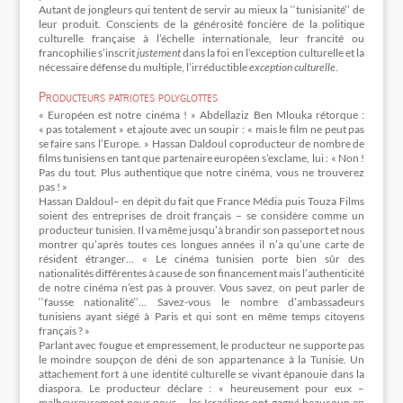
Autant de jongleurs qui tentent de servir au mieux la ‘‘tunisianité’’ de
leur produit. Conscients de la générosité foncière de la politique
culturelle française à l’échelle internationale, leur francité ou
francophilie s’inscrit
justement
dans la foi en l’exception culturelle et la
nécessaire défense du multiple, l’irréductible
exception culturelle
.
Producteurs patriotes polyglottes
« Européen est notre cinéma ! » Abdellaziz Ben Mlouka rétorque :
« pas totalement » et ajoute avec un soupir : « mais le film ne peut pas
se faire sans l’Europe. » Hassan Daldoul coproducteur de nombre de
films tunisiens en tant que partenaire européen s’exclame, lui : « Non !
Pas du tout. Plus authentique que notre cinéma, vous ne trouverez
pas ! »
Hassan Daldoul– en dépit du fait que France Média puis Touza Films
soient des entreprises de droit français – se considère comme un
producteur tunisien. Il va même jusqu’à brandir son passeport et nous
montrer qu’après toutes ces longues années il n’a qu’une carte de
résident étranger… « Le cinéma tunisien porte bien sûr des
nationalités différentes à cause de son financement mais l’authenticité
de notre cinéma n’est pas à prouver. Vous savez, on peut parler de
‘‘fausse nationalité’’… Savez-vous le nombre d’ambassadeurs
tunisiens ayant siégé à Paris et qui sont en même temps citoyens
français ? »
Parlant avec fougue et empressement, le producteur ne supporte pas
le moindre soupçon de déni de son appartenance à la Tunisie. Un
attachement fort à une identité culturelle se vivant épanouie dans la
diaspora. Le producteur déclare : « heureusement pour eux –
malheureusement pour nous – les Israéliens ont gagné beaucoup en