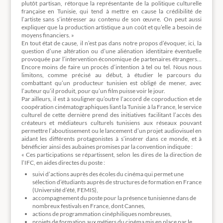
plutôt partisan, rétorque la représentante de la politique culturelle
française en Tunisie, qui tend à mettre en cause la crédibilité de
l’artiste sans s’intéresser au contenu de son œuvre. On peut aussi
expliquer que la production artistique a un coût et qu’elle a besoin de
moyens financiers. »
En tout état de cause, il n’est pas dans notre propos d’évoquer, ici, la
question d’une altération ou d’une aliénation identitaire éventuelle
provoquée par l’intervention économique de partenaires étrangers…
Encore moins de faire un procès d’intention à tel ou tel. Nous nous
limitons, comme précisé au début, à étudier le parcours du
combattant qu’un producteur tunisien est obligé de mener, avec
l’auteur qu’il produit, pour qu’un film puisse voir le jour.
Par ailleurs, il est à souligner qu’outre l’accord de coproduction et de
coopération cinématographiques liant la Tunisie à la France, le service
culturel de cette dernière prend des initiatives facilitant l’accès des
créateurs et médiateurs culturels tunisiens aux réseaux pouvant
permettre l’aboutissement ou le lancement d’un projet audiovisuel en
aidant les différents protagonistes à s’insérer dans ce monde, et à
bénéficier ainsi des aubaines promises par la convention indiquée :
« Ces participations se répartissent, selon les dires de la direction de
l’IFC, en aides directes du poste :
suivi d’actions auprès des écoles du cinéma qui permet une
sélection d’étudiants auprès de structures de formation en France
(Université d’été, FEMIS),
accompagnement du poste pour la présence tunisienne dans de
nombreux festivals en France, dont Cannes,
actions de programmation cinéphiliques nombreuses,
projets de formation aux métiers du cinéma mis en place par le