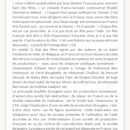
« nous n’allons quand même pas tous devenir Français pour pouvoir
faire des films. » Le cinéaste franco-tunisien controversé Khaled
Ghorbel se défend : « l’argent n’est jamais suffisant en Tunisie. C’est
normal que nous nous dirigions vers la France, nous avons des liens
historiques exceptionnels.
Un si beau voyage
est commencé en France
et la Tunisie suit… on a inversé le chemin. » Et d’ajouter : « chaque film
est un cas particulier. Je n’ai pas écrit un film pour l’aide. Un film
français doit être à 50% d’expression française. Mais je n’ai pas fait
exprès. C’est la nature du film : c’est une histoire qui se passe entre les
deux pays… ça parle de l’immigration ! »(
4
)
En réalité, la liste des films signés par des auteurs de ce statut
(résidents en Italie, en Belgique, en France et surtout citoyens de cette
dernière ou conjoints de ressortissants européens) est assez longue et
les producteurs – mais aussi les instances publiques tunisiennes –
s’empressent d’étayer leurs projets à l’image de Mahmoud Ben
Mahmoud, de Férid Boughédir, de Mohamed Challouf, de Moncef
Dhouib, de Ridha Béhi, de Nadia Féni, de Khaled Ghorbel, de Rajè
Améri, de Jilani Saâdi, de Naceur Khmir, de Lotfi Achour, de Mohamed
Ben Ismaïl, de Mokhtar Laâdjimi, etc.
La principale bouffée d’oxygène pour les productions tunisiennes,
d’autant plus qu’elle fait abstraction du séjour en France ou de la
double nationalité du réalisateur, est le Fonds Sud. Néanmoins, le
CNC exige l’implication d’une société de production étrangère, c’est-
à-dire dans notre cas de figure tunisienne. Cette implication est
obligatoire pour tous les projets présentés et l’utilisation de l’aide
accordée se fera par l’intermédiaire d’une société de production
française au vu du contrat de coproduction établi avec la société
étrangère. La majeure partie de cet argent est dépensée en France. Les