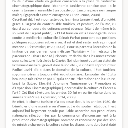
l’auteur d’une étude en gestion consacrée à la place de l’industrie
cinématographique dans l’économie tunisienne
conclue que : « le
cinéma tunisien ressemble à un puzzle dont aucune pièce ne manque
mais qui gagnerait à être mieux agencé ». (Ben Jemâa, 2008)
Ceci étant dit, il est incontesté que, le cinéma tunisien tient, d’un côté,
grâce à l’argent du contribuable tunisien, et perdure, de l’autre, eu
égard au concours du cofinancement étranger (étant de même très
souvent de l’argent public). « L’Etat tunisien est à l’avant-garde, nous
confie la médiatrice culturelle Zeinab Farhat pourtant aux positions
politiques supposées subversives, il est et doit rester notre principal
mécène » (
L’Expression,
n°20, 2008). Pour sa part et à l’occasion de la
finition de son dernier long métrage
Thalathùn
– film retraçant le
parcours de Tahar Haddad jurisconsulte déchu dans les années trente
pour sa lecture libérale de la
Chariâa
(loi islamique) quant au statut de
la femme dans la religion et dans la société –, le cinéaste et producteur
Fadhel Jaziri dit: « dans le domaine de la culture, l’Etat tunisien,
soyons sincères, a toujours été révolutionnaire… Le soutien de l’Etat a
beaucoup fait. N’est-ce pas lui qui a construit les maisons de la culture,
lancé la Satpec [Société Anonyme Tunisienne de Promotion et
d’Expansion Cinématographique], décentralisé la culture et l’accès à
l’art ? Cet Etat rêvé dans les années 30 fut en partie réalisé dans les
années 50 et 60 » (
L’Expression,
n°14, 2008).
En effet, le cinéma tunisien n’a pas cessé depuis les années 1960, de
bénéficier d’une manière ou d’une autre du soutien étatique. Il est
aujourd’hui largement épaulé par l’aide accordée aux productions
nationales sélectionnées par la commission d’encouragement à la
production cinématographique nommée et renouvelée par décision
du ministre chargé de la culture selon les dispositions du décret daté