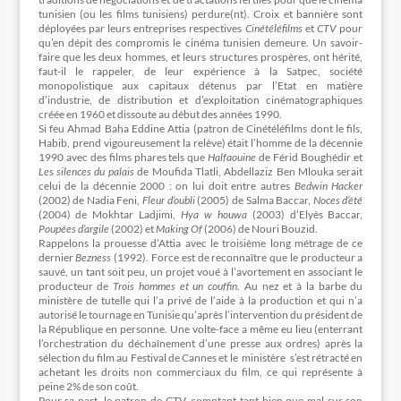
tunisien (ou les films tunisiens) perdure(nt). Croix et bannière sont
déployées par leurs entreprises respectives
Cinétéléfilms
et
CTV
pour
qu’en dépit des compromis le cinéma tunisien demeure. Un savoir-
faire que les deux hommes, et leurs structures prospères, ont hérité,
faut-il le rappeler, de leur expérience à la Satpec, société
monopolistique aux capitaux détenus par l’Etat en matière
d’industrie, de distribution et d’exploitation cinématographiques
créée en 1960 et dissoute au début des années 1990.
Si feu Ahmad Baha Eddine Attia (patron de Cinétéléfilms dont le fils,
Habib, prend vigoureusement la relève) était l’homme de la décennie
1990 avec des films phares tels que
Halfaouine
de Férid Boughédir et
Le
s
silences du palais
de Moufida Tlatli, Abdellaziz Ben Mlouka serait
celui de la décennie 2000 : on lui doit entre autres
Bedwin Hacker
(2002) de Nadia Feni,
Fleur d’oubli
(2005) de Salma Baccar,
Noces d’été
(2004) de Mokhtar Ladjimi,
Hya w houwa
(2003) d’Elyès Baccar,
Poupées d’argile
(2002) et
Making Of
(2006) de Nouri Bouzid.
Rappelons la prouesse d’Attia avec le troisième long métrage de ce
dernier
Bezness
(1992). Force est de reconnaître que le producteur a
sauvé, un tant soit peu, un projet voué à l’avortement en associant le
producteur de
Trois hommes et un couffin
. Au nez et à la barbe du
ministère de tutelle qui l’a privé de l’aide à la production et qui n’a
autorisé le tournage en Tunisie qu’après l’intervention du président de
la République en personne. Une volte-face a même eu lieu (enterrant
l’orchestration du déchaînement d’une presse aux ordres) après la
sélection du film au Festival de Cannes et le ministère s’est rétracté en
achetant les droits non commerciaux du film, ce qui représente à
peine 2% de son coût.
Pour sa part, le patron de CTV, comptant tant bien que mal sur son