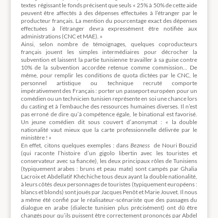
textes régissant le fonds précisent que seuls « 25% à 50% de cette aide
peuvent être affectés à des dépenses effectuées à l’étranger par le
producteur français. La mention du pourcentage exact des dépenses
effectuées à l’étranger devra expressément être notifiée aux
administrations (CNC et MAE). »
Ainsi, selon nombre de témoignages, quelques coproducteurs
français jouent les simples intermédiaires pour décrocher la
subvention et laissent la partie tunisienne travailler à sa guise contre
10% de la subvention accordée retenue comme commission… De
même, pour remplir les conditions de quota dictées par le CNC, le
personnel artistique ou technique recruté comporte
impérativement des Français : porter un passeport européen pour un
comédien ou un technicien tunisien représente en soi une chance lors
du casting et à l’embauche des ressources humaines diverses. Il n’est
pas erroné de dire qu’à compétence égale, le binational est favorisé.
Un jeune comédien dit sous couvert d’anonymat : « la double
nationalité vaut mieux que la carte professionnelle délivrée par le
ministère ! »
En effet, citons quelques exemples : dans
Bezness
de Nouri Bouzid
(qui raconte l’histoire d’un gigolo libertin avec les touristes et
conservateur avec sa fiancée), les deux principaux rôles de Tunisiens
(typiquement arabes : bruns et peau mate) sont campés par Ghalia
Lacroix et Abdellatif Khéchiche tous deux ayant la double nationalité,
à leurs côtés deux personnages de touristes (typiquement européens :
blancs et blonds) sont joués par Jacques Penôt et Marie Jouvet. Il nous
a même été confié par le réalisateur-scénariste que des passages du
dialogue en arabe (dialecte tunisien plus précisément) ont dû être
changés pour qu’ils puissent être correctement prononcés par Abdel