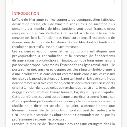
Introduction
L’effigie de Marianne sur les supports de communication (affiches,
dossiers de presse, etc.) de films tunisiens ! Cela ne surprend plus
personne car nombre de films tunisiens sont aussi français et/ou
européens. Et si l’on s’attache à tel ou tel article de telle ou telle
convention liant la Tunisie à des Etats européens, il est possible de
donner une définition de la nationalité d’un film dont les fonds sont
récoltés de part et d’autre de la Méditerranée…
Les incidences économiques et les compromis esthétiques que
provoqueraient la coproduction et la présence de financements
étrangers dans la production cinématographique tunisienne ne sont
pas hors de propos. Néanmoins, l’essence de ces lignes est ailleurs. Elle
porte sur les mécanismes et logiques sociales régissant le déploiement
d’une production se considérant comme tunisienne dans les réseaux
épineux de la mondialisation, qui la portent tout en la traversant. Nous
nous sommes ainsi fixé comme objectif de déchiffrer l’imbrication du
cinéma tunisien dans des logiques marchandes transfrontalières, et de
dégager la complexité du tissage humain, logistique… qui le propulse.
Cette dernière est souvent européenne et particulièrement française ;
d’où la question pertinente et non moins polémique que nous avons
choisie pour titrer cet article. Il se joint, autrement parce que
librement, à une liste de rapports qui sont souvent demandés par le
CNC, par le ministère de la Culture et de la Communication ou par les
professionnels eux-mêmes à ce sujet.
Prendre la mesure de l’importance des capitaux étrangers dans la