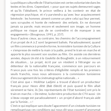
La politique culturelle de l’Etat tunisien est certes volontariste dans les
textes et les dires. Cependant, « pour que ses sujets demeurent sages
et qu’ils l’idéalisent, le prince veillera à les contenir en état de
régression psychique, et n’y parviendra qu’avec leur acquiescement
bénévole : les hommes aiment comme un père celui qui leur permet,
sans scrupules ni honte de redevenir des enfants. En ne donnant
jamais sa parole, mais encore et seulement son image, un homme
politique ne risque pas de se contredire ni de manquer à ses
engagements » (Bougnoux, 1991, p. 257).
Sous d’autres cieux, au contraire, les chemins de l’accompagnement
d’un projet de A à Z sont largement balisés. Paradoxalement, quand
un film commence à prendre forme, le ministère tunisien de la Culture
« s’empresse de mettre la main à la patte, prend le train en marche et
apporte le plus souvent son soutien au film. On assiste ces dernières
années, depuis
Un été à la Goulette
de Boughédir, à un retournement
de situation… Le projet, écrit par un résident à l’étranger ou un
détenteur de la nationalité française, commence son parcours en
France puis une fois les critères d’éligibilité remplis et les premiers
seuils franchis, nous nous adressons à la commission tunisienne
d’encouragement de la cinématographie nationale… »
C’est ainsi que « Mokhtar Ladjimi a trouvé d’abord un producteur
français pour
Noces d’été
(Bab Elârch
) et puis quand le film allait
sûrement se faire, ils [les représentants de l’Etat tunisien] ont pris le
train en marche. » De même, la dernière production de CTV aussi :
Un
si beau voyage
est paradoxalement « un projet d’abord français aidé
par la Tunisie… » !
C’est ce qui explique sans doute l’agacement d’un cinéaste tunisien ne
remplissant pas ces conditions qui nous dit sous couvert d’anonymat