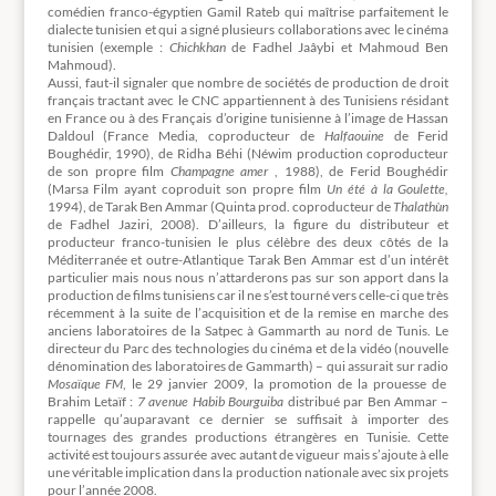
comédien franco-égyptien Gamil Rateb qui maîtrise parfaitement le
dialecte tunisien et qui a signé plusieurs collaborations avec le cinéma
tunisien (exemple :
Chichkhan
de Fadhel Jaâybi et Mahmoud Ben
Mahmoud).
Aussi, faut-il signaler que nombre de sociétés de production de droit
français tractant avec le CNC appartiennent à des Tunisiens résidant
en France ou à des Français d’origine tunisienne à l’image de Hassan
Daldoul (France Media, coproducteur de
Halfaouine
de Ferid
Boughédir, 1990), de Ridha Béhi (Néwim production coproducteur
de son propre film
Champagne amer
, 1988), de Ferid Boughédir
(Marsa Film ayant coproduit son propre film
Un été à la Goulette,
1994), de Tarak Ben Ammar (Quinta prod. coproducteur de
Thalathùn
de Fadhel Jaziri, 2008). D’ailleurs, la figure du distributeur et
producteur franco-tunisien le plus célèbre des deux côtés de la
Méditerranée et outre-Atlantique Tarak Ben Ammar est d’un intérêt
particulier mais nous nous n’attarderons pas sur son apport dans la
production de films tunisiens car il ne s’est tourné vers celle-ci que très
récemment à la suite de l’acquisition et de la remise en marche des
anciens laboratoires de la Satpec à Gammarth au nord de Tunis. Le
directeur du Parc des technologies du cinéma et de la vidéo (nouvelle
dénomination des laboratoires de Gammarth) – qui assurait sur radio
Mosaïque FM
, le 29 janvier 2009, la promotion de la prouesse de
Brahim Letaïf :
7 avenue Habib Bourguiba
distribué par Ben Ammar –
rappelle qu’auparavant ce dernier se suffisait à importer des
tournages des grandes productions étrangères en Tunisie. Cette
activité est toujours assurée avec autant de vigueur mais s’ajoute à elle
une véritable implication dans la production nationale avec six projets
pour l’année 2008.