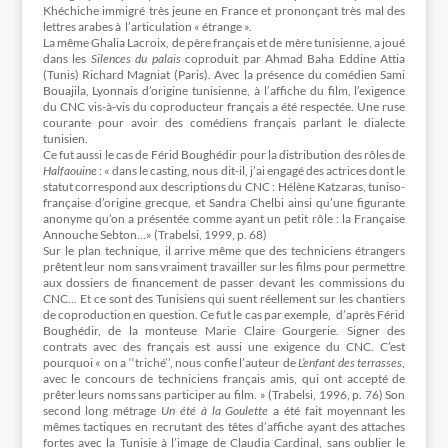
Khéchiche immigré très jeune en France et prononçant très mal des
lettres arabes à l’articulation « étrange ».
La même Ghalia Lacroix, de père français et de mère tunisienne, a joué
dans les
Silences du palais
coproduit par Ahmad Baha Eddine Attia
(Tunis) Richard Magniat (Paris). Avec la présence du comédien Sami
Bouajila, Lyonnais d’origine tunisienne, à l’affiche du film, l’exigence
du CNC vis-à-vis du coproducteur français a été respectée. Une ruse
courante pour avoir des comédiens français parlant le dialecte
tunisien.
Ce fut aussi le cas de Férid Boughédir pour la distribution des rôles de
Halfaouine
: « dans le casting, nous dit-il, j’ai engagé des actrices dont le
statut correspond aux descriptions du CNC : Hélène Katzaras, tuniso-
française d’origine grecque, et Sandra Chelbi ainsi qu’une figurante
anonyme qu’on a présentée comme ayant un petit rôle : la Française
Annouche Sebton…» (Trabelsi, 1999, p. 68)
Sur le plan technique, il arrive même que des techniciens étrangers
prêtent leur nom sans vraiment travailler sur les films pour permettre
aux dossiers de financement de passer devant les commissions du
CNC… Et ce sont des Tunisiens qui suent réellement sur les chantiers
de coproduction en question. Ce fut le cas par exemple, d’après Férid
Boughédir, de la monteuse Marie Claire Gourgerie. Signer des
contrats avec des français est aussi une exigence du CNC. C’est
pourquoi « on a ‘‘triché’’, nous confie l’auteur de
L’enfant des terrasses
,
avec le concours de techniciens français amis, qui ont accepté de
prêter leurs noms sans participer au film. » (Trabelsi, 1996, p. 76) Son
second long métrage
Un
été à la Goulette
a été fait moyennant les
mêmes tactiques en recrutant des têtes d’affiche ayant des attaches
fortes avec la Tunisie à l’image de Claudia Cardinal, sans oublier le