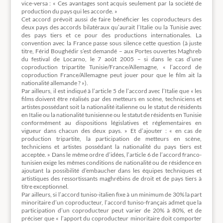
vice-versa : « Ces avantages sont acquis seulement par la société de
production du pays qui les accorde. »
Cet accord prévoit aussi de faire bénéficier les coproducteurs des
deux pays des accords bilatéraux qu’aurait l’Italie ou la Tunisie avec
des pays tiers et ce pour des productions internationales. La
convention avec la France passe sous silence cette question (à juste
titre, Férid Boughédir s’est demandé – aux Portes ouvertes Maghreb
du festival de Locarno, le 7 août 2005 – si dans le cas d’une
coproduction tripartite Tunisie/France/Allemagne, « l’accord de
coproduction France/Allemagne peut jouer pour que le film ait la
nationalité allemande ? »).
Par ailleurs, il est indiqué à l’article 5 de l’accord avec l’Italie que « les
films doivent être réalisés par des metteurs en scène, techniciens et
artistes possédant soit la nationalité italienne ou le statut de résidents
en Italie ou la nationalité tunisienne ou le statut de résidents en Tunisie
conformément au dispositions législatives et réglementaires en
vigueur dans chacun des deux pays. » Et d’ajouter : « en cas de
production tripartite, la participation de metteurs en scène,
techniciens et artistes possédant la nationalité du pays tiers est
acceptée. » Dans le même ordre d’idées, l’article 6 de l’accord franco-
tunisien exige les mêmes conditions de nationalité ou de résidence en
ajoutant la possibilité d’embaucher dans les équipes techniques et
artistiques des ressortissants maghrébins de droit et de pays tiers à
titre exceptionnel.
Par ailleurs, si l’accord tuniso-italien fixe à un minimum de 30% la part
minoritaire d’un coproducteur, l’accord tuniso-français admet que la
participation d’un coproducteur peut varier de 20% à 80%, et de
préciser que « l’apport du coproducteur minoritaire doit comporter