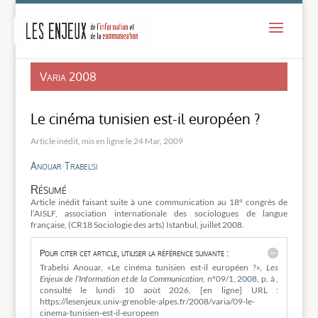
-
Varia 2008
Le cinéma tunisien est-il européen ?
24 Mar, 2009
Anouar Trabelsi
Résumé
Article inédit faisant suite à une communication au 18° congrès de
l’AISLF, association internationale des sociologues de langue
française, (CR18 Sociologie des arts) Istanbul, juillet 2008.
Pour citer cet article, utiliser la référence suivante :
Trabelsi Anouar, «Le cinéma tunisien est-il européen ?»,
Les
Enjeux de l’Information et de la Communication
, n°09/1,
2008
, p. à ,
consulté le
lundi 10 aoùt 2026, [en ligne] URL :
https://lesenjeux.univ-grenoble-alpes.fr/2008/varia/09-le-
cinema-tunisien-est-il-europeen