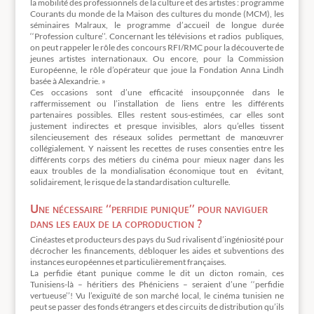
la mobilité des professionnels de la culture et des artistes : programme
Courants du monde de la Maison des cultures du monde (MCM), les
séminaires Malraux, le programme d’accueil de longue durée
‘‘Profession culture’’. Concernant les télévisions et radios publiques,
on peut rappeler le rôle des concours RFI/RMC pour la découverte de
jeunes artistes internationaux. Ou encore, pour la Commission
Européenne, le rôle d’opérateur que joue la Fondation Anna Lindh
basée à Alexandrie. »
Ces occasions sont d’une efficacité insoupçonnée dans le
raffermissement ou l’installation de liens entre les différents
partenaires possibles. Elles restent sous-estimées, car elles sont
justement indirectes et presque invisibles, alors qu’elles tissent
silencieusement des réseaux solides permettant de manœuvrer
collégialement. Y naissent les recettes de ruses consenties entre les
différents corps des métiers du cinéma pour mieux nager dans les
eaux troubles de la mondialisation économique tout en évitant,
solidairement, le risque de la standardisation culturelle.
Une nécessaire ‘‘perfidie punique’’ pour naviguer
dans les eaux de la coproduction ?
Cinéastes et producteurs des pays du Sud rivalisent d’ingéniosité pour
décrocher les financements, débloquer les aides et subventions des
instances européennes et particulièrement françaises.
La perfidie étant punique comme le dit un dicton romain, ces
Tunisiens-là – héritiers des Phéniciens – seraient d’une ‘‘perfidie
vertueuse’’! Vu l’exiguïté de son marché local, le cinéma tunisien ne
peut se passer des fonds étrangers et des circuits de distribution qu’ils