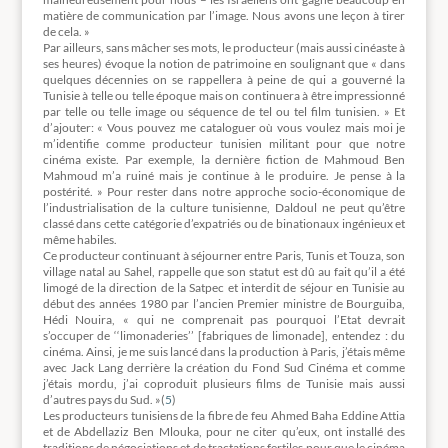
matière de communication par l’image. Nous avons une leçon à tirer
de cela. »
Par ailleurs, sans mâcher ses mots, le producteur (mais aussi cinéaste à
ses heures) évoque la notion de patrimoine en soulignant que « dans
quelques décennies on se rappellera à peine de qui a gouverné la
Tunisie à telle ou telle époque mais on continuera à être impressionné
par telle ou telle image ou séquence de tel ou tel film tunisien. » Et
d’ajouter: « Vous pouvez me cataloguer où vous voulez mais moi je
m’identifie comme producteur tunisien militant pour que notre
cinéma existe. Par exemple, la dernière fiction de Mahmoud Ben
Mahmoud m’a ruiné mais je continue à le produire. Je pense à la
postérité. » Pour rester dans notre approche socio-économique de
l’industrialisation de la culture tunisienne, Daldoul ne peut qu’être
classé dans cette catégorie d’expatriés ou de binationaux ingénieux et
même habiles.
Ce producteur continuant à séjourner entre Paris, Tunis et Touza, son
village natal au Sahel, rappelle que son statut est dû au fait qu’il a été
limogé de la direction de la Satpec et interdit de séjour en Tunisie au
début des années 1980 par l’ancien Premier ministre de Bourguiba,
Hédi Nouira, « qui ne comprenait pas pourquoi l’Etat devrait
s’occuper de ‘‘limonaderies’’ [fabriques de limonade], entendez : du
cinéma. Ainsi, je me suis lancé dans la production à Paris, j’étais même
avec Jack Lang derrière la création du Fond Sud Cinéma et comme
j’étais mordu, j’ai coproduit plusieurs films de Tunisie mais aussi
d’autres pays du Sud. »(
5
)
Les producteurs tunisiens de la fibre de feu Ahmed Baha Eddine Attia
et de Abdellaziz Ben Mlouka, pour ne citer qu’eux, ont installé des
traditions de négociations et de tractations fertiles pour que le cinéma