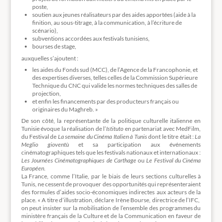
poste,
soutien aux jeunes réalisateurs par des aides apportées (aide à la
finition, au sous-titrage, à la communication, à l’écriture de
scénario),
subventions accordées aux festivals tunisiens,
bourses de stage,
auxquelles s’ajoutent :
les aides du Fonds sud (MCC), de l’Agence de la Francophonie, et
des expertises diverses, telles celles de la Commission Supérieure
Technique du CNC qui valide les normes techniques des salles de
projection,
et enfin les financements par des producteurs français ou
originaires du Maghreb. »
De son côté, la représentante de la politique culturelle italienne en
Tunisie évoque la réalisation de l’
Istituto
en partenariat avec MedFilm,
du Festival de
La semaine du Cinéma Italien à Tunis
dont le titre était :
La
Meglio gioventù
et sa participation aux événements
cinématographiques tels que les festivals nationaux et internationaux :
Les Journées Cinématographiques de Carthage
ou
Le Festival du Cinéma
Européen
.
La France, comme l’Italie, par le biais de leurs sections culturelles à
Tunis, ne cessent de provoquer des opportunités qui représenteraient
des formules d’aides socio-économiques indirectes aux acteurs de la
place. « A titre d’illustration, déclare Irène Bourse, directrice de l’IFC,
on peut insister sur la mobilisation de l’ensemble des programmes du
ministère français de la Culture et de la Communication en faveur de