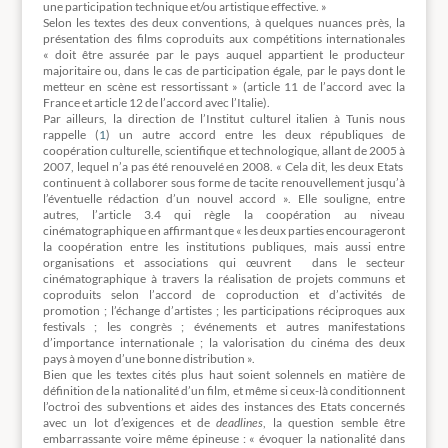
une participation technique et/ou artistique effective. »
Selon les textes des deux conventions, à quelques nuances près, la
présentation des films coproduits aux compétitions internationales
« doit être assurée par le pays auquel appartient le producteur
majoritaire ou, dans le cas de participation égale, par le pays dont le
metteur en scène est ressortissant » (article 11 de l’accord avec la
France et article 12 de l’accord avec l’Italie).
Par ailleurs, la direction de l’Institut culturel italien à Tunis nous
rappelle (
1
)
un autre accord entre les deux républiques de
coopération culturelle, scientifique et technologique, allant de 2005 à
2007, lequel n’a pas été renouvelé en 2008. « Cela dit, les deux Etats
continuent à collaborer sous forme de tacite renouvellement jusqu’à
l’éventuelle rédaction d’un nouvel accord ». Elle souligne, entre
autres, l’article 3.4 qui règle la coopération au niveau
cinématographique en affirmant que « les deux parties encourageront
la coopération entre les institutions publiques, mais aussi entre
organisations et associations qui œuvrent dans le secteur
cinématographique à travers la réalisation de projets communs et
coproduits selon l’accord de coproduction et d’activités de
promotion ; l’échange d’artistes ; les participations réciproques aux
festivals ; les congrès ; événements et autres manifestations
d’importance internationale ; la valorisation du cinéma des deux
pays à moyen d’une bonne distribution ».
Bien que les textes cités plus haut soient solennels en matière de
définition de la nationalité d’un film, et même si ceux-là conditionnent
l’octroi des subventions et aides des instances des Etats concernés
avec un lot d’exigences et de
deadlines
, la question semble être
embarrassante voire même épineuse : « évoquer la nationalité dans