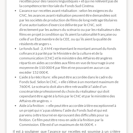
recettes pour des raisons linguistiques » et qui ne relèvent pas de
la compétence territoriale du Fonds Sud Cinéma.
L’avance sur recettes avant réalisation : selon les exigences du
CNC, les avances avant réalisation peuvent être demandées soit
par les sociétés de production de films de long métrage titulaires
d’une autorisation d’exercice délivrée par le CNC, soit
directement par les auteurs du scénario ou par les réalisateurs des
films en projet à condition qu’ils aient la nationalité française ou
celle d’un État membre de la CEE, ou qu’ils aient la qualité de
résidents étrangers ».
Le fonds Sud : 2,4 M € représentant le montant annuel du fonds
cofinancé à parité par le Ministère de la culture et de la
communication (CNC) et le ministère des Affaires étrangères
répartis en aides accordées aux films en vue de tournage à une
moyenne de 110 000 € par film et ne pouvant en aucun cas
excéder 152 000 €.
L’aide à la réécriture : elle peut être accordée dans le cadre du
Fonds Sud. Selon le CNC, « elle s’élève à un montant maximum de
7600 €. Le scénario doit alors être retravaillé à l’aide d’un
coscénariste professionnel du choix du réalisateur qui doit
cependant être agréé à la fois par le CNC et par le ministère des
Affaires étrangères. »
Aide à la finition : « elle peut être accordée à titre exceptionnel à
un projet qui n’a pas obtenu l’aide du Fonds Sud et qui est
parvenu à être tourné en éprouvant des difficultés pour sa
finition. Ce film peut être revu en aide à la finition par la
Commission. Elle est d’un maximum de 46 000 €. »
Il est à souligner que l’avance sur recettes est soumise à un critère