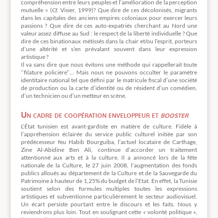
compréhension entre leurs peuples et l’amélioration de la perception
mutuelle » (
Cf.
Visier, 1999)? Que dire de ces décolonisés, migrants
dans les capitales des anciens empires coloniaux pour exercer leurs
passions ? Que dire de ces auto-expatriés cherchant au Nord une
valeur assez diffuse au Sud : le respect de la liberté individuelle ? Que
dire de ces binationaux métissés dans la chair et/ou l’esprit, porteurs
d’une altérité et s’en prévalant souvent dans leur expression
artistique ?
Il va sans dire que nous évitons une méthode qui rappellerait toute
‘‘filature policière’’… Mais nous ne pouvons occulter le paramètre
identitaire national tel que défini par le matricule fiscal d’une société
de production ou la carte d’identité ou de résident d’un comédien,
d’un technicien ou d’un metteur en scène.
Un cadre de coopération enveloppeur et
booster
L’État tunisien est avant-gardiste en matière de culture. Fidèle à
l’appréhension éclairée du service public culturel initiée par son
prédécesseur feu Habib Bourguiba, l’actuel locataire de Carthage,
Zine Al-Abidine Ben Ali, continue d’accorder un traitement
attentionné aux arts et à la culture. Il a annoncé lors de la fête
nationale de la Culture, le 27 juin 2008, l’augmentation des fonds
publics alloués au département de la Culture et de la Sauvegarde du
Patrimoine à hauteur de 1,25% du budget de l’Etat. En effet, la Tunisie
soutient selon des formules multiples toutes les expressions
artistiques et subventionne particulièrement le secteur audiovisuel.
Un écart persiste pourtant entre le discours et les faits. Nous y
reviendrons plus loin. Tout en soulignant cette « volonté politique »,