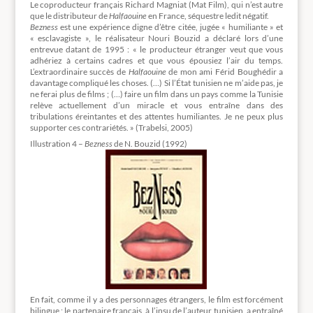
Le coproducteur français Richard Magniat (Mat Film), qui n’est autre
que le distributeur de
Halfaouine
en France, séquestre ledit négatif.
Bezness
est une expérience digne d’être citée, jugée « humiliante » et
« esclavagiste », le réalisateur Nouri Bouzid a déclaré lors d’une
entrevue datant de 1995 : « le producteur étranger veut que vous
adhériez à certains cadres et que vous épousiez l’air du temps.
L’extraordinaire succès de
Halfaouine
de mon ami Férid Boughédir a
davantage compliqué les choses. (…) Si l’État tunisien ne m’aide pas, je
ne ferai plus de films ; (…) faire un film dans un pays comme la Tunisie
relève actuellement d’un miracle et vous entraîne dans des
tribulations éreintantes et des attentes humiliantes. Je ne peux plus
supporter ces contrariétés. » (Trabelsi, 2005)
Illustration 4 –
Bezness
de N. Bouzid (1992)
En fait, comme il y a des personnages étrangers, le film est forcément
bilingue ; le partenaire français, à l’insu de l’auteur tunisien, a entraîné