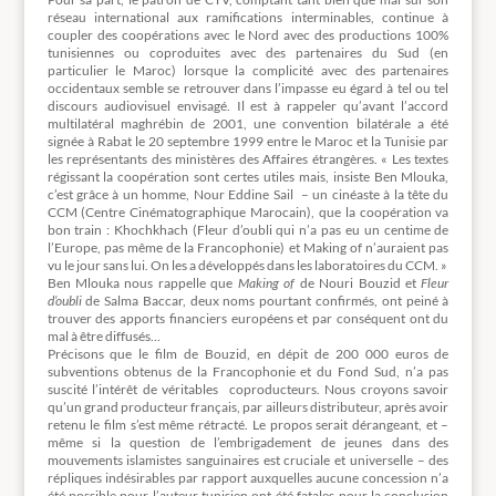
réseau international aux ramifications interminables, continue à
coupler des coopérations avec le Nord avec des productions 100%
tunisiennes ou coproduites avec des partenaires du Sud (en
particulier le Maroc) lorsque la complicité avec des partenaires
occidentaux semble se retrouver dans l’impasse eu égard à tel ou tel
discours audiovisuel envisagé. Il est à rappeler qu’avant l’accord
multilatéral maghrébin de 2001, une convention bilatérale a été
signée à Rabat le 20 septembre 1999 entre le Maroc et la Tunisie par
les représentants des ministères des Affaires étrangères. « Les textes
régissant la coopération sont certes utiles mais, insiste Ben Mlouka,
c’est grâce à un homme, Nour Eddine Sail – un cinéaste à la tête du
CCM (Centre Cinématographique Marocain), que la coopération va
bon train : Khochkhach (Fleur d’oubli qui n’a pas eu un centime de
l’Europe, pas même de la Francophonie) et Making of n’auraient pas
vu le jour sans lui. On les a développés dans les laboratoires du CCM. »
Ben Mlouka nous rappelle que
Making of
de Nouri Bouzid et
Fleur
d’oubli
de Salma Baccar, deux noms pourtant confirmés, ont peiné à
trouver des apports financiers européens et par conséquent ont du
mal à être diffusés…
Précisons que le film de Bouzid, en dépit de 200 000 euros de
subventions obtenus de la Francophonie et du Fond Sud, n’a pas
suscité l’intérêt de véritables coproducteurs. Nous croyons savoir
qu’un grand producteur français, par ailleurs distributeur, après avoir
retenu le film s’est même rétracté. Le propos serait dérangeant, et –
même si la question de l’embrigadement de jeunes dans des
mouvements islamistes sanguinaires est cruciale et universelle – des
répliques indésirables par rapport auxquelles aucune concession n’a
été possible pour l’auteur tunisien ont été fatales pour la conclusion