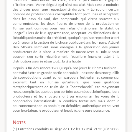
« Traiter avec l’Autre d’égal à égal n’est pas aisé. Mais c’est la moindre
des choses pour une respectabilité durable. » Lorsqu’un certain
nombre de professionnels corruptibles font profil bas et acceptent,
dans les pays du Sud, des compromis qui virent souvent aux
compromissions, les deux figures de proue de la production en
Tunisie sont connues pour leur refus d’intérioriser le statut de
‘‘nègre’’. Fiers de leur appartenance, acceptant les distinctions de la
République des mains du président, quoiqu’on puisse reprocher à tort
ou à raison à la gestion de la chose publique dans leur pays, Attia et
Ben Mlouka semblent avoir enseigné à la génération des jeunes
producteurs de la place la manière de manœuvrer au mieux pour
pouvoir s’en sortir régulièrement, l’équilibre financier atteint, la
distribution assurée et surtout… la tête haute.
Depuis la fin des années 1980 jusqu’à nos jours le cinéma tunisien –
contraint à être en grande partie coproduit – ne cesse de s’enorgueillir
de coproductions ayant eu un parcours festivalier et commercial
excellent tant en Tunisie qu’ailleurs, que nous qualifions
métaphoriquement de fruits de la ‘‘contrebande’’ car moyennant
ruses, complicités quelque peu perfides assumées et bénéfiques, leurs
producteurs et leurs auteurs ont pu emprunter les voies de la
coopération internationale, ô combien tortueuses mais dont le
couronnement par un produit, en définitive, authentique est souvent
pour le créateur, le producteur et le public, une pure jouissance.
Notes
(
1
) Entretiens conduits au siège de CTV les 17 mai et 23 juin 2008.