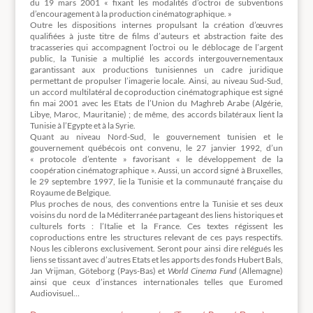
du 19 mars 2001 « fixant les modalités d’octroi de subventions
d’encouragement à la production cinématographique. »
Outre les dispositions internes propulsant la création d’œuvres
qualifiées à juste titre de films d’auteurs et abstraction faite des
tracasseries qui accompagnent l’octroi ou le déblocage de l’argent
public, la Tunisie a multiplié les accords intergouvernementaux
garantissant aux productions tunisiennes un cadre juridique
permettant de propulser l’imagerie locale. Ainsi, au niveau Sud-Sud,
un accord multilatéral de coproduction cinématographique est signé
fin mai 2001 avec les Etats de l’Union du Maghreb Arabe (Algérie,
Libye, Maroc, Mauritanie) ; de même, des accords bilatéraux lient la
Tunisie à l’Egypte et à la Syrie.
Quant au niveau Nord-Sud, le gouvernement tunisien et le
gouvernement québécois ont convenu, le 27 janvier 1992, d’un
« protocole d’entente » favorisant « le développement de la
coopération cinématographique ». Aussi, un accord signé à Bruxelles,
le 29 septembre 1997, lie la Tunisie et la communauté française du
Royaume de Belgique.
Plus proches de nous, des conventions entre la Tunisie et ses deux
voisins du nord de la Méditerranée partageant des liens historiques et
culturels forts : l’Italie et la France. Ces textes régissent les
coproductions entre les structures relevant de ces pays respectifs.
Nous les ciblerons exclusivement. Seront pour ainsi dire relégués les
liens se tissant avec d’autres Etats et les apports des fonds Hubert Bals,
Jan Vrijman, Göteborg (Pays-Bas) et
World Cinema Fund
(Allemagne)
ainsi que ceux d’instances internationales telles que Euromed
Audiovisuel…