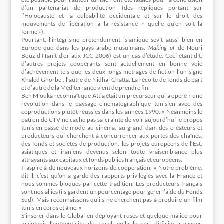
d’un partenariat de production (des répliques portant sur
l’Holocauste et la culpabilité occidentale et sur le droit des
mouvements de libération à la résistance « quelle qu’en soit la
forme »).
Pourtant, l’intégrisme prétendument islamique sévit aussi bien en
Europe que dans les pays arabo-musulmans.
Making of
de Nouri
Bouzid (Tanit d’or aux JCC 2006) est un cas d’étude. Ceci étant dit,
d’autres projets coopérants sont actuellement en bonne voie
d’achèvement tels que les deux longs métrages de fiction l’un signé
Khaled Ghorbel, l’autre de Nidhal Chatta. La récolte de fonds de part
et d’autre de la Méditerranée vient de prendre fin.
Ben Mlouka reconnaît que Attia était un précurseur qui a opéré « une
révolution dans le paysage cinématographique tunisien avec des
coproductions plutôt réussies dans les années 1990. » Néanmoins le
patron de CTV ne cache pas sa crainte de voir aujourd’hui le propos
tunisien passé de mode au cinéma, au grand dam des créateurs et
producteurs qui cherchent à concurrencer aux portes des chaînes,
des fonds et sociétés de production, les projets européens de l’Est,
asiatiques et iraniens devenus selon toute vraisemblance plus
attrayants aux capitaux et fonds publics français et européens.
Il aspire à de nouveaux horizons de coopération. « Notre problème,
dit-il, c’est qu’on a gardé des rapports privilégiés avec la France et
nous sommes bloqués par cette tradition. Les producteurs français
sont nos alliés (ils gardent un pourcentage pour gérer l’aide du Fonds
Sud). Mais reconnaissons qu’ils ne cherchent pas à produire un film
tunisien corps et âme. »
S’insérer dans le Global en déployant ruses et quelque malice pour
maintenir l’authenticité du Local, voilà le pari difficile à gagner.