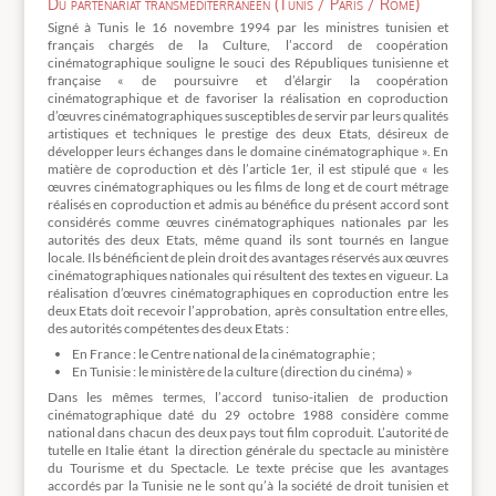
Du partenariat transméditerranéen (Tunis / Paris / Rome)
Signé à Tunis le 16 novembre 1994 par les ministres tunisien et
français chargés de la Culture, l’accord de coopération
cinématographique souligne le souci des Républiques tunisienne et
française « de poursuivre et d’élargir la coopération
cinématographique et de favoriser la réalisation en coproduction
d’œuvres cinématographiques susceptibles de servir par leurs qualités
artistiques et techniques le prestige des deux Etats, désireux de
développer leurs échanges dans le domaine cinématographique ». En
matière de coproduction et dès l’article 1er, il est stipulé que « les
œuvres cinématographiques ou les films de long et de court métrage
réalisés en coproduction et admis au bénéfice du présent accord sont
considérés comme œuvres cinématographiques nationales par les
autorités des deux Etats, même quand ils sont tournés en langue
locale. Ils bénéficient de plein droit des avantages réservés aux œuvres
cinématographiques nationales qui résultent des textes en vigueur. La
réalisation d’œuvres cinématographiques en coproduction entre les
deux Etats doit recevoir l’approbation, après consultation entre elles,
des autorités compétentes des deux Etats :
En France : le Centre national de la cinématographie ;
En Tunisie : le ministère de la culture (direction du cinéma) »
Dans les mêmes termes, l’accord tuniso-italien de production
cinématographique daté du 29 octobre 1988 considère comme
national dans chacun des deux pays tout film coproduit. L’autorité de
tutelle en Italie étant la direction générale du spectacle au ministère
du Tourisme et du Spectacle. Le texte précise que les avantages
accordés par la Tunisie ne le sont qu’à la société de droit tunisien et