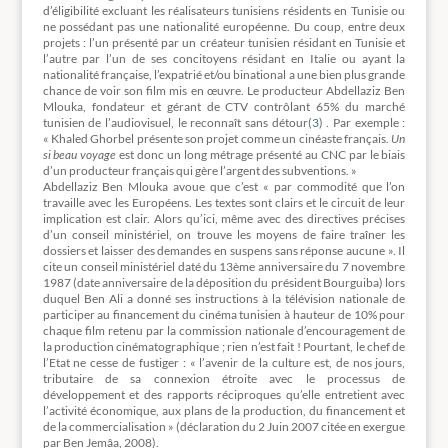
d’éligibilité excluant les réalisateurs tunisiens résidents en Tunisie ou
ne possédant pas une nationalité européenne. Du coup, entre deux
projets : l’un présenté par un créateur tunisien résidant en Tunisie et
l’autre par l’un de ses concitoyens résidant en Italie ou ayant la
nationalité française, l’expatrié et/ou binational a une bien plus grande
chance de voir son film mis en œuvre. Le producteur Abdellaziz Ben
Mlouka, fondateur et gérant de CTV contrôlant 65% du marché
tunisien de l’audiovisuel, le reconnaît sans détour(
3
)
. Par exemple :
« Khaled Ghorbel présente son projet comme un cinéaste français.
Un
si beau voyage
est donc un long métrage présenté au CNC par le biais
d’un producteur français qui gère l’argent des subventions. »
Abdellaziz Ben Mlouka avoue que c’est « par commodité que l’on
travaille avec les Européens. Les textes sont clairs et le circuit de leur
implication est clair. Alors qu’ici, même avec des directives précises
d’un conseil ministériel, on trouve les moyens de faire traîner les
dossiers et laisser des demandes en suspens sans réponse aucune ». Il
cite un conseil ministériel daté du 13ème anniversaire du 7 novembre
1987 (date anniversaire de la déposition du président Bourguiba) lors
duquel Ben Ali a donné ses instructions à la télévision nationale de
participer au financement du cinéma tunisien à hauteur de 10% pour
chaque film retenu par la commission nationale d’encouragement de
la production cinématographique ; rien n’est fait ! Pourtant, le chef de
l’Etat ne cesse de fustiger : « l’avenir de la culture est, de nos jours,
tributaire de sa connexion étroite avec le processus de
développement et des rapports réciproques qu’elle entretient avec
l’activité économique, aux plans de la production, du financement et
de la commercialisation » (déclaration du 2 Juin 2007 citée en exergue
par Ben Jemâa, 2008).