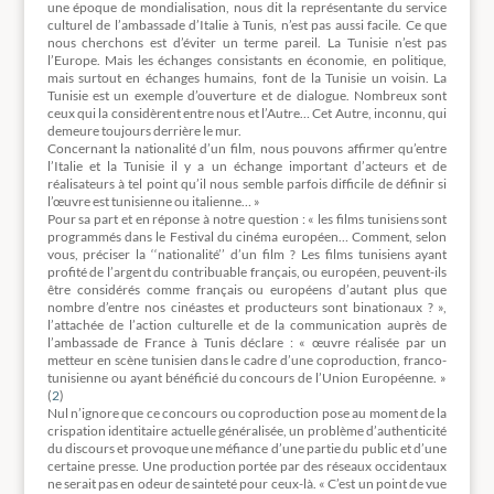
une époque de mondialisation, nous dit la représentante du service
culturel de l’ambassade d’Italie à Tunis, n’est pas aussi facile. Ce que
nous cherchons est d’éviter un terme pareil. La Tunisie n’est pas
l’Europe. Mais les échanges consistants en économie, en politique,
mais surtout en échanges humains, font de la Tunisie un voisin. La
Tunisie est un exemple d’ouverture et de dialogue. Nombreux sont
ceux qui la considèrent entre nous et l’Autre… Cet Autre, inconnu, qui
demeure toujours derrière le mur.
Concernant la nationalité d’un film, nous pouvons affirmer qu’entre
l’Italie et la Tunisie il y a un échange important d’acteurs et de
réalisateurs à tel point qu’il nous semble parfois difficile de définir si
l’œuvre est tunisienne ou italienne… »
Pour sa part et en réponse à notre question : « les films tunisiens sont
programmés dans le Festival du cinéma européen… Comment, selon
vous, préciser la ‘‘nationalité’’ d’un film ? Les films tunisiens ayant
profité de l’argent du contribuable français, ou européen, peuvent-ils
être considérés comme français ou européens d’autant plus que
nombre d’entre nos cinéastes et producteurs sont binationaux ? »,
l’attachée de l’action culturelle et de la communication auprès de
l’ambassade de France à Tunis déclare : « œuvre réalisée par un
metteur en scène tunisien dans le cadre d’une coproduction, franco-
tunisienne ou ayant bénéficié du concours de l’Union Européenne. »
(
2
)
Nul n’ignore que ce concours ou coproduction pose au moment de la
crispation identitaire actuelle généralisée, un problème d’authenticité
du discours et provoque une méfiance d’une partie du public et d’une
certaine presse. Une production portée par des réseaux occidentaux
ne serait pas en odeur de sainteté pour ceux-là. « C’est un point de vue