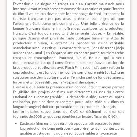
l’extension du dialogue en français à 50%. L’artiste maussade nous
informe : « tout m’était présenté comme de la création et pour l’intérêt
du film : il vaut mieux développer le personnage de Fred, le reporter, la
touriste française n’est pas assez présente, etc. J’ignorais que
l’argument était purement commercial. Une telle présence de la
langue française dans le film offre des avantages au producteur
français. C’est toujours révoltant de se sentir abusé. » En réalité,
puisque
Bezness
était privé de l’aide publique tunisienne, Attia, le
producteur tunisien, a entamé les procédures d’une véritable
association avec Le Petit qui a consacré deux millions de francs (déjà
avancés par Canal+) en s’appropriant, en contre partie, tout le marché
français et francophone. Pourtant, Nouri Bouzid, qui a vécu
douloureusement ce qu’il considère comme une mésaventure lors de
la coproduction de
Bezness
avec Flach Film, reconnaît que « refuser la
coproduction c’est fonctionner contre son propre intérêt ; (…) si je
suis au service de ma culture tout en l’enrichissant de fonds étrangers,
lui permettant de se diffuser, il n’y a pas d’aliénation. »
Il est vrai que seule la présence d’un coproducteur français permet
l’éligibilité des projets de films aux différentes caisses du Centre
National de Cinématographie. La demande d’aide, avant ou après
réalisation, pour ce dernier (comme pour ladite Aide aux films en
langue étrangère) doit être présentée par un producteur français.
Les principales subventions du CNC se déclinent comme suit
(données de 2008 telles que présentées sur le site officiel du CNC) :
L’aide aux films en langue étrangère pouvant être accordée pour
la production de longs métrages « qui présentent d’incontestables
qualités artistiques mais qui ne sont pas éligibles à l’avance sur