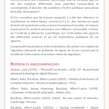
fait, des manières différentes, mais peut-être comparables et
convergentes, d’aborder des questions d’ordre politique sans jamais
les traiter directement ?
Si l’on considère que les travaux auxquels il a été fait référence ici
constituent, en même temps, comme on l’a vu, des remises en cause
directes de la pertinence des sciences humaines et sociales, on mesure
à quel point ils rendent nécessaire une réflexion renouvelée, à la fois,
sur l’unité de la démarche scientifique, sur l’articulation des apports
des différentes sciences et sur les implications politiques de ces
apports.
Comprendre les positions et les motivations des acteurs en matière de
régulation demande de présenter les lignes de forces concernant la
société de l’information et la notion même de régulation.
Références bibliographiques
Adamic, Lada (1999), « The small world web »,
ECDL ’99 : Research and
advanced technology for digital libraries
.
Albert, Reka, Barabasi, Albert-Laszlo (2002), « Statistical mechanics of
complex networks »,
Review of modern physics
, 74(1).
Albert, Reka, Jeong, Hawoong, Barabasi, Albert-Laszlo (1999),
« Diameter of the world-wide web »,
Nature
, 401.
Barabasi, Albert-Laszlo (2002),
Linked : the new science of networks
,
Cambridge : Perseus.
Barabasi, Albert-Laszlo (2005a), « Taming complexity »,
Nature