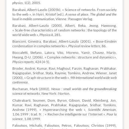
physics
, 1(2), 2005.
Barabasi, Albert-Laszlo (2005b), « Science of networks. From society
to the web », in Nyiri, Kristof (ed.),
A sense of place.
The global and the
local in mobile communication
, Vienne : Passagen Verlag.
Barabasi, Albert-Laszlo (2000), Albert, Reka, Jeong, Hawoong,
« Scale-free characteristics of random networks : the topology of the
world wide web »,
Physica A
, 281.
Bianconi, Ginestra, Barabasi, Albert-Laszlo (2001), « Bose-Einstein
condensation in complex networks »,
Physical review letters
, 86.
Boccaletti, Stefano, Latora, Vito, Moreno, Yamir, Chavez, Mario,
Hwang, D-U. (2006), « Complex networks : structure and dynamics »,
Physics reports
, 424 (4-5).
Broder, Andrei, Kumar, Ravi, Maghoul, Farzin, Raghavan, Prabhakar,
Rajagopalan, Sridhar, Stata, Raymie, Tomkins, Andrew, Wiener, Janet
(2000), « Graph structure in the web ».
9th International world wide web
conference
.
Buchanan, Mark (2002),
Nexus : small worlds and the groundbreaking
science of networks
, New York : Norton.
Chakrabarti, Soumen, Dom, Byron, Gibson, David, Kleinberg, Jon,
Kumar, Ravi, Raghavan, Prabhakar, Rajagopalan, Sridhar, Tomkins,
Andrew (1999), « Hypersearching the web »,
Scientific American
,
1.06.1999 ; trad. fr. : « Recherche intelligente sur l’Internet »,
Pour la
science
, 1.08.1999.
Faloutsos, Michalis, Faloutsos, Petros, Faloutsos, Christos (1999),