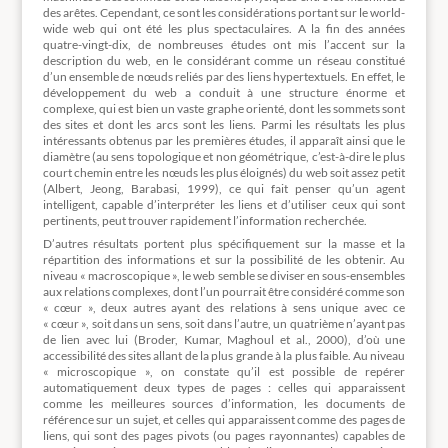
des arêtes. Cependant, ce sont les considérations portant sur le world-
wide web qui ont été les plus spectaculaires. A la fin des années
quatre-vingt-dix, de nombreuses études ont mis l’accent sur la
description du web, en le considérant comme un réseau constitué
d’un ensemble de nœuds reliés par des liens hypertextuels. En effet, le
développement du web a conduit à une structure énorme et
complexe, qui est bien un vaste graphe orienté, dont les sommets sont
des sites et dont les arcs sont les liens. Parmi les résultats les plus
intéressants obtenus par les premières études, il apparaît ainsi que le
diamètre (au sens topologique et non géométrique, c’est-à-dire le plus
court chemin entre les nœuds les plus éloignés) du web soit assez petit
(Albert, Jeong, Barabasi, 1999), ce qui fait penser qu’un agent
intelligent, capable d’interpréter les liens et d’utiliser ceux qui sont
pertinents, peut trouver rapidement l’information recherchée.
D’autres résultats portent plus spécifiquement sur la masse et la
répartition des informations et sur la possibilité de les obtenir. Au
niveau « macroscopique », le web semble se diviser en sous-ensembles
aux relations complexes, dont l’un pourrait être considéré comme son
« cœur », deux autres ayant des relations à sens unique avec ce
« cœur », soit dans un sens, soit dans l’autre, un quatrième n’ayant pas
de lien avec lui (Broder, Kumar, Maghoul et al., 2000), d’où une
accessibilité des sites allant de la plus grande à la plus faible. Au niveau
« microscopique », on constate qu’il est possible de repérer
automatiquement deux types de pages : celles qui apparaissent
comme les meilleures sources d’information, les documents de
référence sur un sujet, et celles qui apparaissent comme des pages de
liens, qui sont des pages pivots (ou pages rayonnantes) capables de