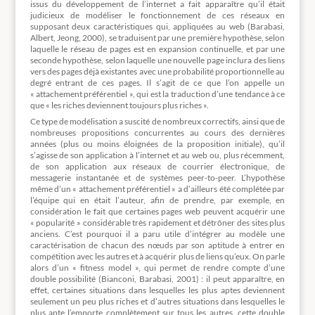
issus du développement de l’internet a fait apparaître qu’il était
judicieux de modéliser le fonctionnement de ces réseaux en
supposant deux caractéristiques qui, appliquées au web (Barabasi,
Albert, Jeong, 2000), se traduisent par une première hypothèse, selon
laquelle le réseau de pages est en expansion continuelle, et par une
seconde hypothèse, selon laquelle une nouvelle page inclura des liens
vers des pages déjà existantes avec une probabilité proportionnelle au
degré entrant de ces pages. Il s’agit de ce que l’on appelle un
« attachement préférentiel », qui est la traduction d’une tendance à ce
que « les riches deviennent toujours plus riches ».
Ce type de modélisation a suscité de nombreux correctifs, ainsi que de
nombreuses propositions concurrentes au cours des dernières
années (plus ou moins éloignées de la proposition initiale), qu’il
s’agisse de son application à l’internet et au web ou, plus récemment,
de son application aux réseaux de courrier électronique, de
messagerie instantanée et de systèmes peer-to-peer. L’hypothèse
même d’un « attachement préférentiel » a d’ailleurs été complétée par
l’équipe qui en était l’auteur, afin de prendre, par exemple, en
considération le fait que certaines pages web peuvent acquérir une
« popularité » considérable très rapidement et détrôner des sites plus
anciens. C’est pourquoi il a paru utile d’intégrer au modèle une
caractérisation de chacun des nœuds par son aptitude à entrer en
compétition avec les autres et à acquérir plus de liens qu’eux. On parle
alors d’un « fitness model », qui permet de rendre compte d’une
double possibilité (Bianconi, Barabasi, 2001) : il peut apparaître, en
effet, certaines situations dans lesquelles les plus aptes deviennent
seulement un peu plus riches et d’autres situations dans lesquelles le
plus apte l’emporte complètement sur tous les autres, cette double