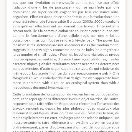
pas que leur évolution soit envisagée comme soumise aux effets
radicaux d’une « loi de puissance » qui se manifeste par une
domination de super-nœuds engendrée par leur croissance auto-
organisée. Elle n’est donc, de ce point de vue, que la traduction d’une
propriété relevant de l’universalité. Barabasi (2005a, 2005b) souligne
ainsi qu’il est effectivement surprenant que le web, l’internet et le
réseau social lié à la communication par courrier électronique soient,
comme le fonctionnement d’une cellule, régis par une « loi de
puissance », mais qu’il faut se rendre à l’évidence : « The power law
means that real networks are not as democratic as the random model
suggests, but a few highly connected nodes, or hubs, hold together a
large number of small nodes. » Pour lui, les actions réalisées au niveau
microscopique peuvent être, d’une certaine façon, aléatoires, mais les
caractéristiques globales résultantes seront néanmoins déterminées
par des principes d’auto-organisation de ce type. Ce qui relativise, du
même coup, la place de l’humain dans un réseau comme le web : « One
thing is clear : while entirely of human design, the web appears to have
more in common with a cell or an ecological system than with a
meticulously designed Swiss watch. »
Cette formulation de l’organisation du web en termes politiques, d’un
côté, et ce repérage de sa différence avec un objet maîtrisé, de l’autre,
ne peuvent que faire réfléchir. Et pousser à réexaminer l’ensemble des
travaux rencontrés, depuis les plus philosophiques jusqu’aux plus
durement scientifiques, d’un point de vue qui n’est pas le leur, du
moins explicitement. En effet, envisager une conscience unique ou un
macro-organisme, faire référence à un système darwinien ou à un
ordre émergent, parler d’auto-organisation peu démocratique et de
non-contrôle d’une institution, est-ce que cela ne constitue pas, en