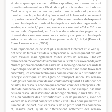
et statistiques qui viennent d’être rappelées, les travaux se sont
orientés notamment vers l’évaluation plus précise des distributions.
C’est ainsi que les recherches portant sur le web ont permis de
montrer que la probabilité qu’un nœud ait k liens est inversement
n
proportionnelle à k
et elles ont pu déterminer la valeur de l’exposant
n pour les degrés entrants et les degrés sortants des pages web : n
semble proche de 2,1 pour les premiers et varier entre 2,4 et 2,8 pour
les seconds. Cependant, en fonction du contenu des pages, on a
observé des variations assez importantes y compris sur les degrés
entrants, variations pouvant faire passer n de 2,1 à 2,6 (Pennock,
Flake, Lawrence, et al., 2002).
Mais, rapidement, ce ne sont plus seulement l’internet et le web qui
ont servi de terrain d’étude aux physiciens ou à ceux qui ont exploité
leurs travaux, mais également toutes sortes de réseaux. Ont été
examinés ou réexaminés les réseaux sociaux tels qu’ils avaient déjà été
étudiés généralement dans le cadre de la sociologie ou dans celui de la
psychologie sociale (en particulier les réseaux d’individus travaillant
ensemble), les réseaux techniques comme ceux de la distribution de
l’énergie électrique et des lignes de transport aérien, les réseaux
biologiques comme ceux des molécules interagissant à l’intérieur des
cellules, les réseaux économiques comme ceux des entreprises, etc.
Dans de nombreux cas (mais pas dans tous : par exemple, pas dans
celui du réseau de distribution de l’énergie électrique aux Etats-Unis),
on a pu constater des distributions en « loi de puissance », avec des
valeurs de n souvent comprises entre 2 et 3. On a donc pu mettre en
lumière, d’une part, que les réseaux de ce genre sont très nombreux
et, d’autre part, qu’ils se différencient nettement des réseaux