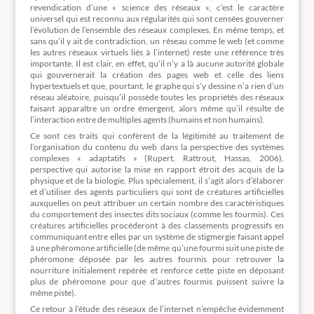
revendication d’une « science des réseaux », c’est le caractère
universel qui est reconnu aux régularités qui sont censées gouverner
l’évolution de l’ensemble des réseaux complexes. En même temps, et
sans qu’il y ait de contradiction, un réseau comme le web (et comme
les autres réseaux virtuels liés à l’internet) reste une référence très
importante. Il est clair, en effet, qu’il n’y a là aucune autorité globale
qui gouvernerait la création des pages web et celle des liens
hypertextuels et que, pourtant, le graphe qui s’y dessine n’a rien d’un
réseau aléatoire, puisqu’il possède toutes les propriétés des réseaux
faisant apparaître un ordre émergent, alors même qu’il résulte de
l’interaction entre de multiples agents (humains et non humains).
Ce sont ces traits qui confèrent de la légitimité au traitement de
l’organisation du contenu du web dans la perspective des systèmes
complexes « adaptatifs » (Rupert, Rattrout, Hassas, 2006),
perspective qui autorise la mise en rapport étroit des acquis de la
physique et de la biologie. Plus spécialement, il s’agit alors d’élaborer
et d’utiliser des agents particuliers qui sont de créatures artificielles
auxquelles on peut attribuer un certain nombre des caractéristiques
du comportement des insectes dits sociaux (comme les fourmis). Ces
créatures artificielles procéderont à des classements progressifs en
communiquant entre elles par un système de stigmergie faisant appel
à une phéromone artificielle (de même qu’une fourmi suit une piste de
phéromone déposée par les autres fourmis pour retrouver la
nourriture initialement repérée et renforce cette piste en déposant
plus de phéromone pour que d’autres fourmis puissent suivre la
même piste).
Ce retour à l’étude des réseaux de l’internet n’empêche évidemment