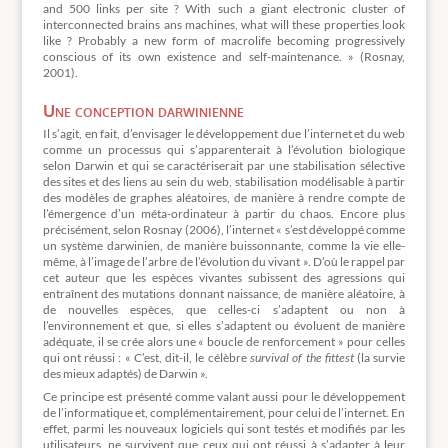
and 500 links per site ? With such a giant electronic cluster of
interconnected brains ans machines, what will these properties look
like ? Probably a new form of macrolife becoming progressively
conscious of its own existence and self-maintenance. » (Rosnay,
2001).
Une conception darwinienne
Il s’agit, en fait, d’envisager le développement due l’internet et du web
comme un processus qui s’apparenterait à l’évolution biologique
selon Darwin et qui se caractériserait par une stabilisation sélective
des sites et des liens au sein du web, stabilisation modélisable à partir
des modèles de graphes aléatoires, de manière à rendre compte de
l’émergence d’un méta-ordinateur à partir du chaos. Encore plus
précisément, selon Rosnay (2006), l’internet « s’est développé comme
un système darwinien, de manière buissonnante, comme la vie elle-
même, à l’image de l’arbre de l’évolution du vivant ». D’où le rappel par
cet auteur que les espèces vivantes subissent des agressions qui
entraînent des mutations donnant naissance, de manière aléatoire, à
de nouvelles espèces, que celles-ci s’adaptent ou non à
l’environnement et que, si elles s’adaptent ou évoluent de manière
adéquate, il se crée alors une « boucle de renforcement » pour celles
qui ont réussi : « C’est, dit-il, le célèbre
survival of the fittest
(la survie
des mieux adaptés) de Darwin ».
Ce principe est présenté comme valant aussi pour le développement
de l’informatique et, complémentairement, pour celui de l’internet. En
effet, parmi les nouveaux logiciels qui sont testés et modifiés par les
utilisateurs, ne survivent que ceux qui ont réussi à s’adapter à leur