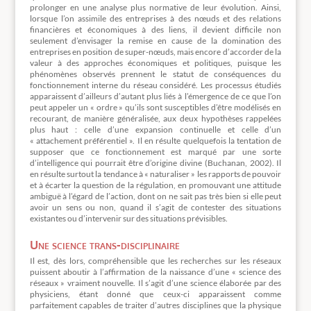
prolonger en une analyse plus normative de leur évolution. Ainsi,
lorsque l’on assimile des entreprises à des nœuds et des relations
financières et économiques à des liens, il devient difficile non
seulement d’envisager la remise en cause de la domination des
entreprises en position de super-nœuds, mais encore d’accorder de la
valeur à des approches économiques et politiques, puisque les
phénomènes observés prennent le statut de conséquences du
fonctionnement interne du réseau considéré. Les processus étudiés
apparaissent d’ailleurs d’autant plus liés à l’émergence de ce que l’on
peut appeler un « ordre » qu’ils sont susceptibles d’être modélisés en
recourant, de manière généralisée, aux deux hypothèses rappelées
plus haut : celle d’une expansion continuelle et celle d’un
« attachement préférentiel ». Il en résulte quelquefois la tentation de
supposer que ce fonctionnement est marqué par une sorte
d’intelligence qui pourrait être d’origine divine (Buchanan, 2002). Il
en résulte surtout la tendance à « naturaliser » les rapports de pouvoir
et à écarter la question de la régulation, en promouvant une attitude
ambiguë à l’égard de l’action, dont on ne sait pas très bien si elle peut
avoir un sens ou non, quand il s’agit de contester des situations
existantes ou d’intervenir sur des situations prévisibles.
Une science trans-disciplinaire
Il est, dès lors, compréhensible que les recherches sur les réseaux
puissent aboutir à l’affirmation de la naissance d’une « science des
réseaux » vraiment nouvelle. Il s’agit d’une science élaborée par des
physiciens, étant donné que ceux-ci apparaissent comme
parfaitement capables de traiter d’autres disciplines que la physique