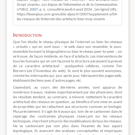
(trop) vivants»,
Les Enjeux de l’Information et de la Communication
,
n°08/2,
2007
, p. à , consulté le
jeudi 6 aoùt 2026 , [en ligne] URL :
https://lesenjeux.univ-grenoble-alpes.fr/2007/supplement-a/04-
les-reseaux-de-linternet-des-artefacts-bien-trop-vivants
Introduction
Que l’on étudie le réseau physique de l’internet ou bien les réseaux
« virtuels » qui en sont issus – le web dans son ensemble, le sous-
ensemble formant la blogosphère ou bien le réseau peer-to-peer -, on
se trouve, de façon évidente, en face d’artefacts. Les interventions de
tous les humains qui en ont façonné la structure paraissent la preuve
de ce caractère artefactuel : quelquefois célèbres, comme Tim
Berners-Lee (l’inventeur du web), ils sont le plus souvent anonymes,
comme les internautes qui, jour après jour, fabriquent des pages web,
établissent des liens avec d’autres pages, etc.
Cependant, au cours des dernières années, sont apparus de
nombreux travaux, réalisés majoritairement par des physiciens, dont
les résultats tendent, au contraire, à minorer nettement le caractère
artefactuel des réseaux en question, au bénéfice d’une mise en avant
de propriétés qui les rattachent aux structures connues en biologie.
Plus précisément, il s’agit de travaux qui, loin de se cantonner dans le
repérage des contraintes physiques s’exerçant sur les réseaux
techniques, cherchent à fournir des modélisations de tous les réseaux.
Ne se cantonnant pas non plus dans l’examen de leur aspect
topologique, ils avancent des analyses conceptuelles et empiriques