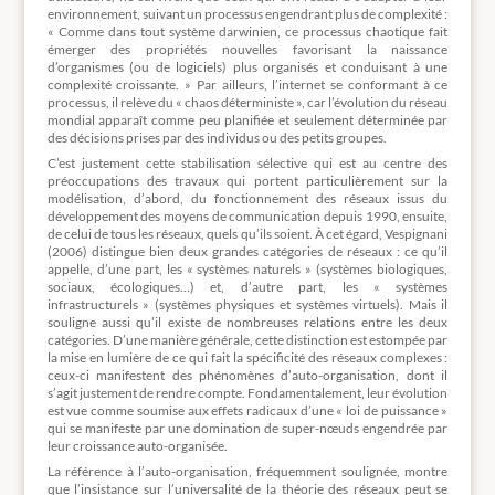
environnement, suivant un processus engendrant plus de complexité :
« Comme dans tout système darwinien, ce processus chaotique fait
émerger des propriétés nouvelles favorisant la naissance
d’organismes (ou de logiciels) plus organisés et conduisant à une
complexité croissante. » Par ailleurs, l’internet se conformant à ce
processus, il relève du « chaos déterministe », car l’évolution du réseau
mondial apparaît comme peu planifiée et seulement déterminée par
des décisions prises par des individus ou des petits groupes.
C’est justement cette stabilisation sélective qui est au centre des
préoccupations des travaux qui portent particulièrement sur la
modélisation, d’abord, du fonctionnement des réseaux issus du
développement des moyens de communication depuis 1990, ensuite,
de celui de tous les réseaux, quels qu’ils soient. À cet égard, Vespignani
(2006) distingue bien deux grandes catégories de réseaux : ce qu’il
appelle, d’une part, les « systèmes naturels » (systèmes biologiques,
sociaux, écologiques…) et, d’autre part, les « systèmes
infrastructurels » (systèmes physiques et systèmes virtuels). Mais il
souligne aussi qu’il existe de nombreuses relations entre les deux
catégories. D’une manière générale, cette distinction est estompée par
la mise en lumière de ce qui fait la spécificité des réseaux complexes :
ceux-ci manifestent des phénomènes d’auto-organisation, dont il
s’agit justement de rendre compte. Fondamentalement, leur évolution
est vue comme soumise aux effets radicaux d’une « loi de puissance »
qui se manifeste par une domination de super-nœuds engendrée par
leur croissance auto-organisée.
La référence à l’auto-organisation, fréquemment soulignée, montre
que l’insistance sur l’universalité de la théorie des réseaux peut se