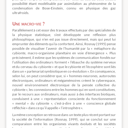
possibilité étant modélisable par assimilation au phénomène de la
condensation de Bose-Einstein, connu en physique des gaz
ultrafroids.
Une macro-vie ?
Parallèlement à cet essor des travaux effectués par des spécialistes de
la physique statistique, s’est développée une réflexion plus
philosophique, qui n’en est pas issue directement, mais qui peut lui
emprunter des éléments qui la confortent. Ainsi, Rosnay (1995) pense
possible de visualiser l’avenir de l’humanité par la « métaphore du
cybionte, macro-organisme planétaire en voie d’émergence ». Plus
précisément, il estime que les systèmes de communication fondés sur
l’utilisation des ordinateurs forment « l’ébauche du système nerveux
et du cerveau du cybionte » et que le cybionte et l’écosphère sont liés
dans un « partenariat symbiotique en co-évolution ». En conséquence,
selon lui, on peut considérer que, si « hommes-neurones, autoroutes
électroniques, ordinateurs et mégamémoires créent le cyberespace,
nouvel environnement électronique de la pensée collective du
cybionte », les connexions entre les hommes qui en sont constitutives,
par le recours aux ordinateurs, mais aussi à des interfaces biotiques,
conduisent à une « représentation consciente du fonctionnement
« mental » du cybionte », c’est-à-dire à une « conscience globale
réfléchie » dans ce qu’il appelle « l’introsphère ».
La même conception se retrouve dans un texte plus récent portant sur
la société de l’information (Rosnay, 1999), qui se conclut sur une
comparaison entre les organismes vivants évolués et les sociétés