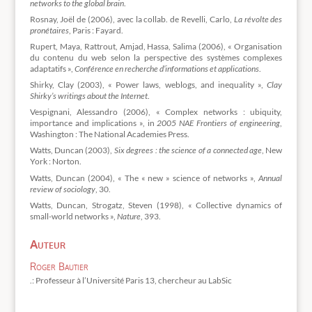
networks to the global brain
.
Rosnay, Joël de (2006), avec la collab. de Revelli, Carlo,
La révolte des
pronétaires
, Paris : Fayard.
Rupert, Maya, Rattrout, Amjad, Hassa, Salima (2006), « Organisation
du contenu du web selon la perspective des systèmes complexes
adaptatifs »,
Conférence en recherche d’informations et applications
.
Shirky, Clay (2003), « Power laws, weblogs, and inequality »,
Clay
Shirky’s writings about the Internet
.
Vespignani, Alessandro (2006), « Complex networks : ubiquity,
importance and implications », in
2005 NAE Frontiers of engineering
,
Washington : The National Academies Press.
Watts, Duncan (2003),
Six degrees : the science of a connected age
, New
York : Norton.
Watts, Duncan (2004), « The « new » science of networks »,
Annual
review of sociology
, 30.
Watts, Duncan, Strogatz, Steven (1998), « Collective dynamics of
small-world networks »,
Nature
, 393.
Auteur
Roger Bautier
.: Professeur à l’Université Paris 13, chercheur au LabSic