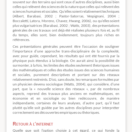
souvent sur des terrains qui sont ceux d’autres disciplines, aussi bien
celles qui relèvent des sciences de la nature que celles qui relèvent des
sciences humaines et sociales. Qu’elles soient relativement techniques
(Albert, Barabasi, 2002 ; Pastor-Satorras, Vespignani, 2004 ;
Boccaletti, Latora, Moreno, Chavez, Hwang, 2006), ou qu’elles soient
plus vulgarisatrices (Barabasi, 2002 ; Watts, 2003), des présentations
générales de ces travaux ont déjà été réalisées plusieurs fois et, au fil
du temps, elles sont, bien évidemment, toujours plus riches en
références.
Ces présentations générales peuvent être l’occasion de souligner
l’importance d’une approche trans-disciplinaire de la complexité,
avec pour guide, cependant, les résultats qui ont été fournis par la
physique puis étendus à la biologie. On aurait ainsi la possibilité de
surmonter, à la fois, les limites des études seulement théoriques issues
des mathématiques et celles des études issues des sciences humaines
et sociales, purement descriptives et portant sur des réseaux
relativement restreints. D’où, sans doute, les remarques formulées par
un physicien devenu sociologue (Watts, 2004), qui considère, d’une
part, que la « nouvelle science des réseaux », par de nombreux
aspects, reprend des travaux plus anciens en mathématiques, en
économie et en sociologie ou bien redécouvre, de manière
indépendante, certaines de leurs analyses, d’autre part, qu’il faut
plutôt qu’elle soit guidée par les autres disciplines pour interpréter
correctement ses découvertes empiriques ou théoriques.
Retour à l’internet
Quelle que soit l’option choisie à cet égard, ce qui fonde la