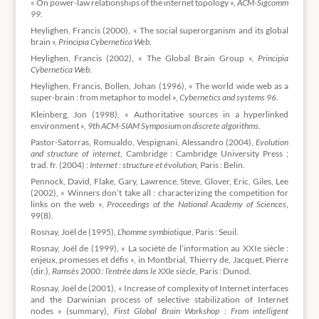
« On power-law relationships of the internet topology »,
ACM-Sigcomm
99
.
Heylighen, Francis (2000), « The social superorganism and its global
brain
», Principia Cybernetica Web
.
Heylighen, Francis (2002), « The Global Brain Group »,
Principia
Cybernetica Web
.
Heylighen, Francis, Bollen, Johan (1996), « The world wide web as a
super-brain : from metaphor to model »,
Cybernetics and systems 96
.
Kleinberg, Jon (1998), « Authoritative sources in a hyperlinked
environment »,
9th ACM-SIAM Symposium on discrete algorithms
.
Pastor-Satorras, Romualdo, Vespignani, Alessandro (2004),
Evolution
and structure of internet
, Cambridge : Cambridge University Press ;
trad. fr. (2004) :
Internet : structure et évolution
, Paris : Belin.
Pennock, David, Flake, Gary, Lawrence, Steve, Glover, Eric, Giles, Lee
(2002), « Winners don’t take all : characterizing the competition for
links on the web »,
Proceedings of the National Academy of Sciences
,
99(8).
Rosnay, Joël de (1995),
L’homme symbiotique
, Paris : Seuil.
Rosnay, Joël de (1999), « La société de l’information au XXIe siècle :
enjeux, promesses et défis », in Montbrial, Thierry de, Jacquet, Pierre
(dir.),
Ramsès 2000 : l’entrée dans le XXIe siècle
, Paris : Dunod.
Rosnay, Joël de (2001), « Increase of complexity of Internet interfaces
and the Darwinian process of selective stabilization of Internet
nodes » (summary),
First Global Brain Workshop : From intelligent