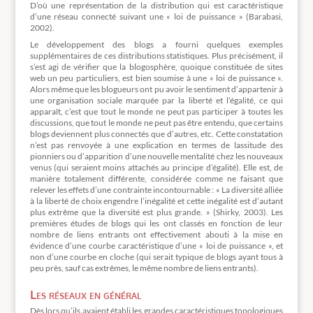
D’où une représentation de la distribution qui est caractéristique
d’une réseau connecté suivant une « loi de puissance » (Barabasi,
2002).
Le développement des blogs a fourni quelques exemples
supplémentaires de ces distributions statistiques. Plus précisément, il
s’est agi de vérifier que la blogosphère, quoique constituée de sites
web un peu particuliers, est bien soumise à une « loi de puissance ».
Alors même que les blogueurs ont pu avoir le sentiment d’appartenir à
une organisation sociale marquée par la liberté et l’égalité, ce qui
apparaît, c’est que tout le monde ne peut pas participer à toutes les
discussions, que tout le monde ne peut pas être entendu, que certains
blogs deviennent plus connectés que d’autres, etc. Cette constatation
n’est pas renvoyée à une explication en termes de lassitude des
pionniers ou d’apparition d’une nouvelle mentalité chez les nouveaux
venus (qui seraient moins attachés au principe d’égalité). Elle est, de
manière totalement différente, considérée comme ne faisant que
relever les effets d’une contrainte incontournable : « La diversité alliée
à la liberté de choix engendre l’inégalité et cette inégalité est d’autant
plus extrême que la diversité est plus grande. » (Shirky, 2003). Les
premières études de blogs qui les ont classés en fonction de leur
nombre de liens entrants ont effectivement abouti à la mise en
évidence d’une courbe caractéristique d’une « loi de puissance », et
non d’une courbe en cloche (qui serait typique de blogs ayant tous à
peu près, sauf cas extrêmes, le même nombre de liens entrants).
Les réseaux en général
Dès lors qu’ils avaient établi les grandes caractéristiques topologiques