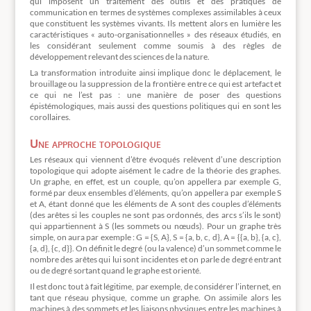
qui imposent un traitement des outils et des pratiques de
communication en termes de systèmes complexes assimilables à ceux
que constituent les systèmes vivants. Ils mettent alors en lumière les
caractéristiques « auto-organisationnelles » des réseaux étudiés, en
les considérant seulement comme soumis à des règles de
développement relevant des sciences de la nature.
La transformation introduite ainsi implique donc le déplacement, le
brouillage ou la suppression de la frontière entre ce qui est artefact et
ce qui ne l’est pas : une manière de poser des questions
épistémologiques, mais aussi des questions politiques qui en sont les
corollaires.
Une approche topologique
Les réseaux qui viennent d’être évoqués relèvent d’une description
topologique qui adopte aisément le cadre de la théorie des graphes.
Un graphe, en effet, est un couple, qu’on appellera par exemple G,
formé par deux ensembles d’éléments, qu’on appellera par exemple S
et A, étant donné que les éléments de A sont des couples d’éléments
(des arêtes si les couples ne sont pas ordonnés, des arcs s’ils le sont)
qui appartiennent à S (les sommets ou nœuds). Pour un graphe très
simple, on aura par exemple : G = {S, A}, S = {a, b, c, d}, A = {{a, b}, {a, c},
{a, d}, {c, d}}. On définit le degré (ou la valence) d’un sommet comme le
nombre des arêtes qui lui sont incidentes et on parle de degré entrant
ou de degré sortant quand le graphe est orienté.
Il est donc tout à fait légitime, par exemple, de considérer l’internet, en
tant que réseau physique, comme un graphe. On assimile alors les
machines à des sommets et les liaisons physiques entre les machines à