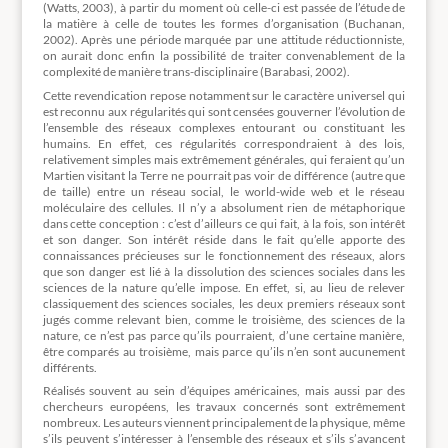
(Watts, 2003), à partir du moment où celle-ci est passée de l’étude de
la matière à celle de toutes les formes d’organisation (Buchanan,
2002). Après une période marquée par une attitude réductionniste,
on aurait donc enfin la possibilité de traiter convenablement de la
complexité de manière trans-disciplinaire (Barabasi, 2002).
Cette revendication repose notamment sur le caractère universel qui
est reconnu aux régularités qui sont censées gouverner l’évolution de
l’ensemble des réseaux complexes entourant ou constituant les
humains. En effet, ces régularités correspondraient à des lois,
relativement simples mais extrêmement générales, qui feraient qu’un
Martien visitant la Terre ne pourrait pas voir de différence (autre que
de taille) entre un réseau social, le world-wide web et le réseau
moléculaire des cellules. Il n’y a absolument rien de métaphorique
dans cette conception : c’est d’ailleurs ce qui fait, à la fois, son intérêt
et son danger. Son intérêt réside dans le fait qu’elle apporte des
connaissances précieuses sur le fonctionnement des réseaux, alors
que son danger est lié à la dissolution des sciences sociales dans les
sciences de la nature qu’elle impose. En effet, si, au lieu de relever
classiquement des sciences sociales, les deux premiers réseaux sont
jugés comme relevant bien, comme le troisième, des sciences de la
nature, ce n’est pas parce qu’ils pourraient, d’une certaine manière,
être comparés au troisième, mais parce qu’ils n’en sont aucunement
différents.
Réalisés souvent au sein d’équipes américaines, mais aussi par des
chercheurs européens, les travaux concernés sont extrêmement
nombreux. Les auteurs viennent principalement de la physique, même
s’ils peuvent s’intéresser à l’ensemble des réseaux et s’ils s’avancent