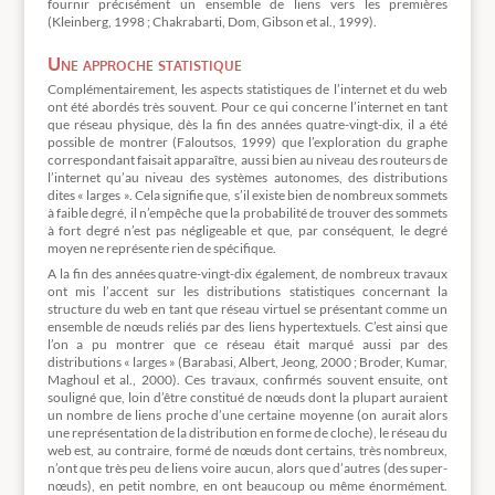
fournir précisément un ensemble de liens vers les premières
(Kleinberg, 1998 ; Chakrabarti, Dom, Gibson et al., 1999).
Une approche statistique
Complémentairement, les aspects statistiques de l’internet et du web
ont été abordés très souvent. Pour ce qui concerne l’internet en tant
que réseau physique, dès la fin des années quatre-vingt-dix, il a été
possible de montrer (Faloutsos, 1999) que l’exploration du graphe
correspondant faisait apparaître, aussi bien au niveau des routeurs de
l’internet qu’au niveau des systèmes autonomes, des distributions
dites « larges ». Cela signifie que, s’il existe bien de nombreux sommets
à faible degré, il n’empêche que la probabilité de trouver des sommets
à fort degré n’est pas négligeable et que, par conséquent, le degré
moyen ne représente rien de spécifique.
A la fin des années quatre-vingt-dix également, de nombreux travaux
ont mis l’accent sur les distributions statistiques concernant la
structure du web en tant que réseau virtuel se présentant comme un
ensemble de nœuds reliés par des liens hypertextuels. C’est ainsi que
l’on a pu montrer que ce réseau était marqué aussi par des
distributions « larges » (Barabasi, Albert, Jeong, 2000 ; Broder, Kumar,
Maghoul et al., 2000). Ces travaux, confirmés souvent ensuite, ont
souligné que, loin d’être constitué de nœuds dont la plupart auraient
un nombre de liens proche d’une certaine moyenne (on aurait alors
une représentation de la distribution en forme de cloche), le réseau du
web est, au contraire, formé de nœuds dont certains, très nombreux,
n’ont que très peu de liens voire aucun, alors que d’autres (des super-
nœuds), en petit nombre, en ont beaucoup ou même énormément.