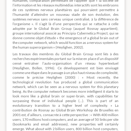
humaines, comparaison permettant de rappeler que « la société de
l’information et les réseaux multimédias interactifs sont les embryons
de ces systèmes nerveux planétaires qui pourraient permettre à
l’humanité d’atteindre un nouveau stade de son évolution, des
systèmes nerveux sans cerveau unique centralisé, à la différence de
l’organisme ». Il s’agit là d’une perspective qui se rattache à celle
adoptée par le Global Brain Group (auquel Rosnay appartient),
groupe international associé au Principia Cybernetica Project, qui se
donne comme objet d’étude « the emergence of a global brain out of
the computer network, which would function as a nervous system for
the human superorganism » (Heylighen, 2002).
Les travaux des membres du Global Brain Group sont liés à des
recherches expérimentales portant sur la mise en place d’un dispositif
censé entraîner l’auto-organisation d’un réseau hypertextuel
(Heylighen, Bollen, 1996). Ce développement est bien envisagé
comme une étape dans le passage à un plus haut niveau de complexité,
comme le précise Heylighen (2000) : « Most recently, the
technological revolution has produced a global communication
network, which can be seen as a nervous system for this planetary
being. As the computer network becomes more intelligent it starts to
look more like a global brain or super-brain, with capabilities far
surpassing those of individual people (…). This is part of an
evolutionary transition to a higher level of complexity. » La
contribution de Rosnay au Global Brain Workshop de Bruxelles en
2001 est, d’ailleurs, consacrée à cette perspective : « With 400 million
users, 170 millions host computers, and an average of 50 links per site
(bookmarks and email addresses), new properties will certainly
emerge. What about with 2 billion users, 800 billion host computers,