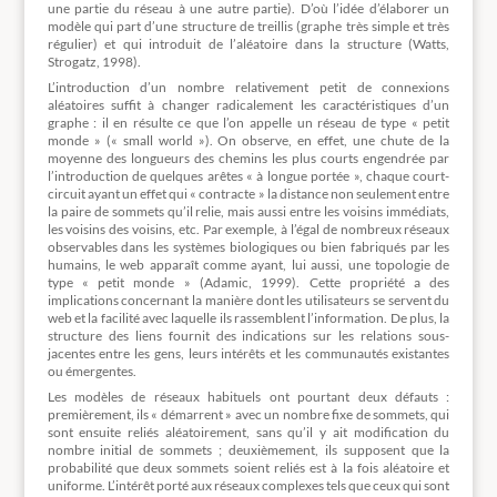
une partie du réseau à une autre partie). D’où l’idée d’élaborer un
modèle qui part d’une structure de treillis (graphe très simple et très
régulier) et qui introduit de l’aléatoire dans la structure (Watts,
Strogatz, 1998).
L’introduction d’un nombre relativement petit de connexions
aléatoires suffit à changer radicalement les caractéristiques d’un
graphe : il en résulte ce que l’on appelle un réseau de type « petit
monde » (« small world »). On observe, en effet, une chute de la
moyenne des longueurs des chemins les plus courts engendrée par
l’introduction de quelques arêtes « à longue portée », chaque court-
circuit ayant un effet qui « contracte » la distance non seulement entre
la paire de sommets qu’il relie, mais aussi entre les voisins immédiats,
les voisins des voisins, etc. Par exemple, à l’égal de nombreux réseaux
observables dans les systèmes biologiques ou bien fabriqués par les
humains, le web apparaît comme ayant, lui aussi, une topologie de
type « petit monde » (Adamic, 1999). Cette propriété a des
implications concernant la manière dont les utilisateurs se servent du
web et la facilité avec laquelle ils rassemblent l’information. De plus, la
structure des liens fournit des indications sur les relations sous-
jacentes entre les gens, leurs intérêts et les communautés existantes
ou émergentes.
Les modèles de réseaux habituels ont pourtant deux défauts :
premièrement, ils « démarrent » avec un nombre fixe de sommets, qui
sont ensuite reliés aléatoirement, sans qu’il y ait modification du
nombre initial de sommets ; deuxièmement, ils supposent que la
probabilité que deux sommets soient reliés est à la fois aléatoire et
uniforme. L’intérêt porté aux réseaux complexes tels que ceux qui sont