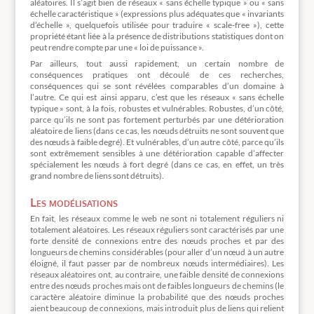
aléatoires. Il s’agit bien de réseaux « sans échelle typique » ou « sans
échelle caractéristique » (expressions plus adéquates que « invariants
d’échelle », quelquefois utilisée pour traduire « scale-free »), cette
propriété étant liée à la présence de distributions statistiques dont on
peut rendre compte par une « loi de puissance ».
Par ailleurs, tout aussi rapidement, un certain nombre de
conséquences pratiques ont découlé de ces recherches,
conséquences qui se sont révélées comparables d’un domaine à
l’autre. Ce qui est ainsi apparu, c’est que les réseaux « sans échelle
typique » sont, à la fois, robustes et vulnérables. Robustes, d’un côté,
parce qu’ils ne sont pas fortement perturbés par une détérioration
aléatoire de liens (dans ce cas, les nœuds détruits ne sont souvent que
des nœuds à faible degré). Et vulnérables, d’un autre côté, parce qu’ils
sont extrêmement sensibles à une détérioration capable d’affecter
spécialement les nœuds à fort degré (dans ce cas, en effet, un très
grand nombre de liens sont détruits).
Les modélisations
En fait, les réseaux comme le web ne sont ni totalement réguliers ni
totalement aléatoires. Les réseaux réguliers sont caractérisés par une
forte densité de connexions entre des nœuds proches et par des
longueurs de chemins considérables (pour aller d’un nœud à un autre
éloigné, il faut passer par de nombreux nœuds intermédiaires). Les
réseaux aléatoires ont, au contraire, une faible densité de connexions
entre des nœuds proches mais ont de faibles longueurs de chemins (le
caractère aléatoire diminue la probabilité que des nœuds proches
aient beaucoup de connexions, mais introduit plus de liens qui relient