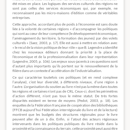
été mises en place. Les logiques des services culturels des régions ne
sont pas celles des services économiques qui, par exemple, ne
reconnaissent pas les micro-maisons d’édition comme de véritables
entreprises.
Cette approche, accordant plus de poids à l’économie est sans doute
liée à la volonté de certaines régions « d’accompagner les politiques
qui sont au cœur de leur compétence (le développement économique,
l’aménagement du territoire, la formation des jeunes) par des volets
culturels » (Saez, 2003, p. 17). Elle est aussi à mettre en relation avec
« le recul de la vision politique de leur rôle » que B. Legendre a identifié
chez les nouveaux éditeurs donnant la priorité à la place de
l’économique et de la professionnalisation dans leur représentation
(Legendre, 2005, p. 106). Les enjeux sous-jacents à ces questions sont
d’autant plus importants qu’ils portent sur le renouvellement de la
filière dans un contexte d’accélération de l’industrialisation.
Ce qui caractérise toutefois ces politiques (et en rend complexe
l’analyse), c’est leur diversité, à différents niveaux, d’une région à
l’autre. L’organisation du soutien au livre n’est pas la même dans toutes
les régions et certaines n’ont pas de CRL. Ceux-ci, dont les périmètres
d’action diffèrent, n’ont pas tous le même statut. De très fortes
disparités existent en terme de moyens (Pedot, 2003, p. 18). Les
enquêtes de la Fédération française de coopération des bibliothèques
(FFCB aujourd’hui Fédération interrégionale du livre et de la lecture)
montrent que les budgets des structures régionales pour le livre
peuvent aller de un à dix. Enfin, si l’atout des acteurs régionaux
intervenants dans les politiques publiques du livre réside dans la
proximité et la connaissance du terrain, cette proximité peut aussi être