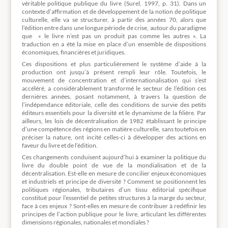
véritable politique publique du livre (Surel, 1997, p. 31). Dans un
contexte d’affirmation et de développement de la notion de politique
culturelle, elle va se structurer, à partir des années 70, alors que
l’édition entre dans une longue période de crise, autour du paradigme
que « le livre n’est pas un produit pas comme les autres ». La
traduction en a été la mise en place d’un ensemble de dispositions
économiques, financières et juridiques.
Ces dispositions et plus particulièrement le système d’aide à la
production ont jusqu’à présent rempli leur rôle. Toutefois, le
mouvement de concentration et d’internationalisation qui s’est
accéléré, a considérablement transformé le secteur de l’édition ces
dernières années, posant notamment, à travers la question de
l’indépendance éditoriale, celle des conditions de survie des petits
éditeurs essentiels pour la diversité et le dynamisme de la filière. Par
ailleurs, les lois de décentralisation de 1982 établissant le principe
d’une compétence des régions en matière culturelle, sans toutefois en
préciser la nature, ont incité celles-ci à développer des actions en
faveur du livre et de l’édition.
Ces changements conduisent aujourd’hui à examiner la politique du
livre du double point de vue de la mondialisation et de la
décentralisation. Est-elle en mesure de concilier enjeux économiques
et industriels et principe de diversité ? Comment se positionnent les
politiques régionales, tributaires d’un tissu éditorial spécifique
constitué pour l’essentiel de petites structures à la marge du secteur,
face à ces enjeux ? Sont-elles en mesure de contribuer à redéfinir les
principes de l’action publique pour le livre, articulant les différentes
dimensions régionales, nationales et mondiales ?