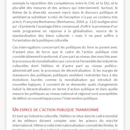
exemple la répartition des compétences entre le CNL et la DLL et la
pluralité des mesures et des acteurs qui interviennent. Surtout, le
thème de la diversité, souvent repris dans le discours politique et
semblant se substituer à celui de l’exception n’a pas un contenu très
précis. Françoise Benhamou (Benhamou, 2004, p. 112) souligne ainsi
qu' »il présente l’avantage d’être consensuel, d’offrir la promesse d’un
vaste programme en réponse à la globalisation, source de la
standardisation des biens culturels » mais il ne peut suffire à
l’orientation de la politique culturelle.
Ces interrogations concernant les politiques du livre se posent avec
d’autant plus de force que le cadre de l’action publique s’est
considérablement transformé, d’une part au niveau des marchés avec
le processus de mondialisation qui concerne l’ensemble des industries
culturelles dont l’édition et d’autre part au niveau politico-
administratif avec le processus de décentralisation. Si les marges de
manœuvre des politiques publiques semblent restreintes face à des
évolutions lourdes comme la mondialisation qui introduit de
nouvelles logiques, il convient de se demander quels changements
induit la décentralisation en terme d’action publique et dans quelle
mesure les politiques au niveau national et régional sont susceptibles
de définir un nouvel espace pour l’intervention publique.
Un espace de l’action publique transformé
En tant qu’industrie culturelle, l’édition se situe dans le cadre mondial
et les éditeurs doivent compter avec les acteurs du marché
international. Même si cette internationalisation connaît des limites, le
territoire ou le cadre national conservant une pertinence en ce qui