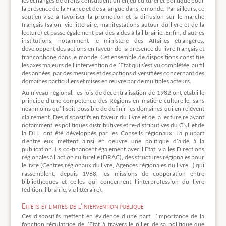
les échanges de droits constituent un enjeu culturel et politique pour
la présence de la France et de sa langue dans le monde. Par ailleurs, ce
soutien vise à favoriser la promotion et la diffusion sur le marché
français (salon, vie littéraire, manifestations autour du livre et de la
lecture) et passe également par des aides à la librairie. Enfin, d’autres
institutions, notamment le ministère des Affaires étrangères,
développent des actions en faveur de la présence du livre français et
francophone dans le monde. Cet ensemble de dispositions constitue
les axes majeurs de l’intervention de l’Etat qui s’est vu complétée, au fil
des années, par des mesures et des actions diversifiées concernant des
domaines particuliers et mises en œuvre par de multiples acteurs.
Au niveau régional, les lois de décentralisation de 1982 ont établi le
principe d’une compétence des Régions en matière culturelle, sans
néanmoins qu’il soit possible de définir les domaines qui en relèvent
clairement. Des dispositifs en faveur du livre et de la lecture relayant
notamment les politiques distributives et re-distributives du CNL et de
la DLL, ont été développés par les Conseils régionaux. La plupart
d’entre eux mettent ainsi en oeuvre une politique d’aide à la
publication. Ils co-financent également avec l’Etat, via les Directions
régionales à l’action culturelle (DRAC), des structures régionales pour
le livre (Centres régionaux du livre, Agences régionales du livre…) qui
rassemblent, depuis 1988, les missions de coopération entre
bibliothèques et celles qui concernent l’interprofession du livre
(édition, librairie, vie littéraire).
Effets et limites de l’intervention publique
Ces dispositifs mettent en évidence d’une part, l’importance de la
fonction régulatrice de l’Etat à travers le pilier de sa politique que