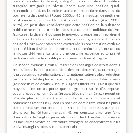
marché mondial. Ce faisant, le degré de concentration de l’édition
française atteignait un niveau inédit, avec une position quasi-
monopolistique dans le secteur scolaire et majoritaire dans celui du
poche et la distribution (Rouet, 2003, p. 45) et risquant de mettre en
péril nombre de petits éditeurs. A la suite d’Edith Avril (Avril, 2003,
p125), on peut ainsi considérer que cette position de la puissance
publique heurtait de front les axes majeurs de la politique du livre
française : la diversité puisque le nouveau groupe aurait représenté
entre la moitié et les deux tiers des titres produits, la solidarité dans la
chaîne du livre avec notamment les effets de la concentration verticale
accrue édition-distribution-librairie, la qualité enfin dans la mesure où
le noyau d’éditeurs garants d’une certaine exigence éditoriale et
partenaires de l’action publique se trouvait fortement fragilisé.
Un second exemple a trait au marché des échanges de droits dont la
professionnalisation, au cours de la dernière décennie, a accompagné
le processus de mondialisation. L’internationalisation de la production
résulte en effet de plus en plus de stratégies mobilisant des acteurs
(responsables de droits, « scouts », agents littéraires…) ainsi que des
moyens qui ne sont à la portée que d’un groupe restreint d’entreprises
et dans lesquelles les médias (presse, télévision, cinéma…) jouent un
rôle de plus en plus déterminant. Les éditeurs anglo-saxons et
notamment américains y sont en position dominante, étant les plus à
même d’imposer leur production. En ce qui concerne les achats de
droits par les éditeurs français (
4
), on constate ainsi une forte
domination de l’anglais qui se retrouve sur les tables des librairies où
les meilleures ventes de littérature étrangère se concentrent sur les
écrivains anglo-saxons, surtout américains.