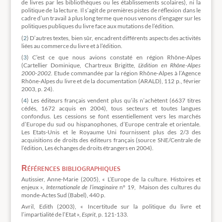
de livres par les bibliothèques ou les établissements scolaires), ni la
politique de la lecture. Il s’agit de premières pistes de réflexion dans le
cadre d’un travail à plus long terme que nous venons d’engager sur les
politiques publiques du livre face aux mutations de l’édition.
(
2
) D’autres textes, bien sûr, encadrent différents aspects des activités
liées au commerce du livre et à l’édition.
(
3
) C’est ce que nous avions constaté en région Rhône-Alpes
(Cartellier Dominique, Chartreux Brigitte,
L’édition en Rhône-Alpes
2000-2002
. Etude commandée par la région Rhône-Alpes à l’Agence
Rhône-Alpes du livre et de la documentation (ARALD), 112 p., février
2003, p. 24).
(
4
) Les éditeurs français vendent plus qu’ils n’achètent (6637 titres
cédés, 1672 acquis en 2004), tous secteurs et toutes langues
confondus. Les cessions se font essentiellement vers les marchés
d’Europe du sud ou hispanophones, d’Europe centrale et orientale.
Les Etats-Unis et le Royaume Uni fournissent plus des 2/3 des
acquisitions de droits des éditeurs français (source SNE/Centrale de
l’édition, Les échanges de droits étrangers en 2004).
Références bibliographiques
Autissier, Anne-Marie (2005), « L’Europe de la culture. Histoires et
enjeux »,
Internationale de l’imaginaire
n° 19, Maison des cultures du
monde-Actes Sud (Babel), 440 p.
Avril, Edith (2003), « Incertitude sur la politique du livre et
l’impartialité de l’Etat »,
Esprit
, p. 121-133.