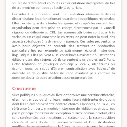
source de difficultés et en tout cas d’orientations divergentes, du fait
de la dimension politique de l’activité éditoriale.
Les aides à la publication sont une illustration intéressante de ces
disparités dans les orientations et les actions des politiques régionales.
Elles n’existent pas dans toutes les régions, et lorsqu’elles existent, leur
organisation peut être prise en charge directement par le Conseil
régional ou déléguée au CRL. Les sommes attribuées sont aussi très
variables. En ce qui concerne leurs effets, on peut noter là aussi, des
aspects spécifiques à la dimension régionale. Ces aides peuvent ainsi
avoir pour objectifs de soutenir des secteurs de production
particuliers liés par exemple au patrimoine régional, historique,
linguistique. Elles peuvent aussi contribuer à maintenir ou attirer des
éditeurs dans des régions où ils se sentent plus visibles qu’à Paris.
Cette tentation de privilégier des enjeux locaux, identitaires ou
économiques, au risque d’être en contradiction avec l’objectif de
diversité et de qualité éditoriale, rend d’autant plus centrale la
question des critères de sélection des structures aidées.
Conclusion
Si les politiques publiques du livre ont prouvé une certaine efficacité,
elles montrent aujourd’hui leurs limites face à différentes évolutions
dont les enjeux peuvent être contradictoires. Elaborées, on l’a vu, en
référence à un certain modèle historique de l’édition et structurées
par le principe fondateur de l’exception du livre comme produit, elles
sont confrontées aux mutations du secteur dont la recomposition
récente et sans doute non encore achevée et l’industrialisation
modifient la représentation de la filière, les rapports entre les acteurs