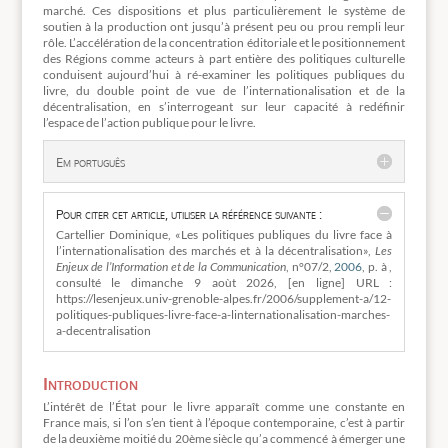
marché. Ces dispositions et plus particulièrement le système de
soutien à la production ont jusqu’à présent peu ou prou rempli leur
rôle. L’accélération de la concentration éditoriale et le positionnement
des Régions comme acteurs à part entière des politiques culturelle
conduisent aujourd’hui à ré-examiner les politiques publiques du
livre, du double point de vue de l’internationalisation et de la
décentralisation, en s’interrogeant sur leur capacité à redéfinir
l’espace de l’action publique pour le livre.
Em português
Pour citer cet article, utiliser la référence suivante :
Cartellier Dominique, «Les politiques publiques du livre face à
l’internationalisation des marchés et à la décentralisation»,
Les
Enjeux de l’Information et de la Communication
, n°07/2,
2006
, p. à ,
consulté le
dimanche 9 aoùt 2026, [en ligne] URL :
https://lesenjeux.univ-grenoble-alpes.fr/2006/supplement-a/12-
politiques-publiques-livre-face-a-linternationalisation-marches-
a-decentralisation
Introduction
L’intérêt de l’État pour le livre apparaît comme une constante en
France mais, si l’on s’en tient à l’époque contemporaine, c’est à partir
de la deuxième moitié du 20ème siècle qu’a commencé à émerger une