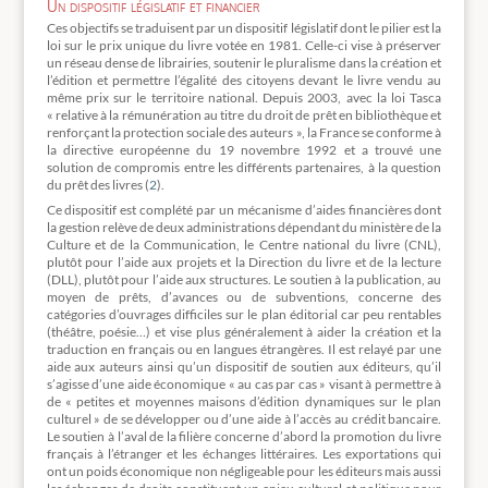
Un dispositif législatif et financier
Ces objectifs se traduisent par un dispositif législatif dont le pilier est la
loi sur le prix unique du livre votée en 1981. Celle-ci vise à préserver
un réseau dense de librairies, soutenir le pluralisme dans la création et
l’édition et permettre l’égalité des citoyens devant le livre vendu au
même prix sur le territoire national. Depuis 2003, avec la loi Tasca
« relative à la rémunération au titre du droit de prêt en bibliothèque et
renforçant la protection sociale des auteurs », la France se conforme à
la directive européenne du 19 novembre 1992 et a trouvé une
solution de compromis entre les différents partenaires, à la question
du prêt des livres (
2
).
Ce dispositif est complété par un mécanisme d’aides financières dont
la gestion relève de deux administrations dépendant du ministère de la
Culture et de la Communication, le Centre national du livre (CNL),
plutôt pour l’aide aux projets et la Direction du livre et de la lecture
(DLL), plutôt pour l’aide aux structures. Le soutien à la publication, au
moyen de prêts, d’avances ou de subventions, concerne des
catégories d’ouvrages difficiles sur le plan éditorial car peu rentables
(théâtre, poésie…) et vise plus généralement à aider la création et la
traduction en français ou en langues étrangères. Il est relayé par une
aide aux auteurs ainsi qu’un dispositif de soutien aux éditeurs, qu’il
s’agisse d’une aide économique « au cas par cas » visant à permettre à
de « petites et moyennes maisons d’édition dynamiques sur le plan
culturel » de se développer ou d’une aide à l’accès au crédit bancaire.
Le soutien à l’aval de la filière concerne d’abord la promotion du livre
français à l’étranger et les échanges littéraires. Les exportations qui
ont un poids économique non négligeable pour les éditeurs mais aussi