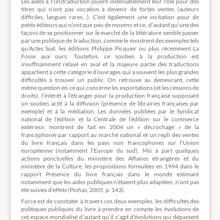
Les aides à l'(in)traduction jouent indéniablement leur rôle pour des
titres qui n’ont pas vocation à devenir de fortes ventes (auteurs
difficiles, langues rares…). C’est également une incitation pour de
petits éditeurs qui n’ont que peu de moyens et ce, d’autant qu’une des
façons de se positionner sur le marché de la littérature semble passer
par une politique de traduction, comme le montrent des exemples tels
qu’Actes Sud, les éditions Philippe Picquier ou plus récemment La
Fosse aux ours. Toutefois, ce soutien à la production est
insuffisamment relayé en aval et la majeure partie des traductions
appartient à cette catégorie d’ouvrages qui a souvent les plus grandes
difficultés à trouver un public. On retrouve au demeurant, cette
même question en ce qui concerne les exportations (et les cessions de
droits), l’intérêt à l’étranger pour la production française supposant
un soutien actif à la diffusion (présence de librairies françaises par
exemple) et à la médiation. Les données publiées par le Syndicat
national de l’édition et la Centrale de l’édition sur le commerce
extérieur, montrent de fait en 2004 un « décrochage » de la
francophonie par rapport au marché national et un repli des ventes
du livre français dans les pays non francophones sur l’Union
européenne (notamment l’Europe du sud). Mis à part quelques
actions ponctuelles du ministère des Affaires étrangères et du
ministère de la Culture, les propositions formulées en 1994 dans le
rapport Présence du livre français dans le monde estimant
notamment que les aides publiques n’étaient plus adaptées, n’ont pas
été suivies d’effets (Pinhas, 2005, p. 143).
Force est de constater à travers ces deux exemples, les difficultés des
politiques publiques du livre à prendre en compte les évolutions de
cet espace mondialisé d’autant qu’il s’agit d’évolutions qui dépassent