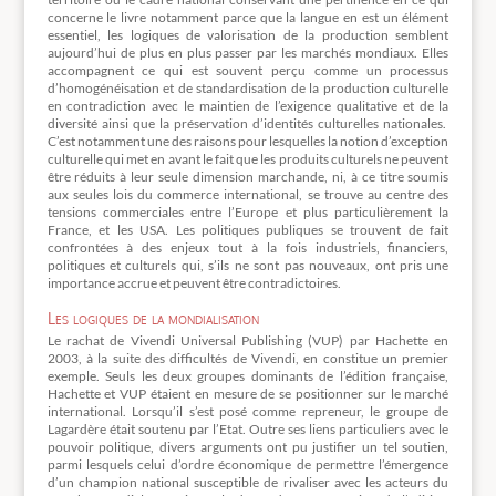
concerne le livre notamment parce que la langue en est un élément
essentiel, les logiques de valorisation de la production semblent
aujourd’hui de plus en plus passer par les marchés mondiaux. Elles
accompagnent ce qui est souvent perçu comme un processus
d’homogénéisation et de standardisation de la production culturelle
en contradiction avec le maintien de l’exigence qualitative et de la
diversité ainsi que la préservation d’identités culturelles nationales.
C’est notamment une des raisons pour lesquelles la notion d’exception
culturelle qui met en avant le fait que les produits culturels ne peuvent
être réduits à leur seule dimension marchande, ni, à ce titre soumis
aux seules lois du commerce international, se trouve au centre des
tensions commerciales entre l’Europe et plus particulièrement la
France, et les USA. Les politiques publiques se trouvent de fait
confrontées à des enjeux tout à la fois industriels, financiers,
politiques et culturels qui, s’ils ne sont pas nouveaux, ont pris une
importance accrue et peuvent être contradictoires.
Les logiques de la mondialisation
Le rachat de Vivendi Universal Publishing (VUP) par Hachette en
2003, à la suite des difficultés de Vivendi, en constitue un premier
exemple. Seuls les deux groupes dominants de l’édition française,
Hachette et VUP étaient en mesure de se positionner sur le marché
international. Lorsqu’il s’est posé comme repreneur, le groupe de
Lagardère était soutenu par l’Etat. Outre ses liens particuliers avec le
pouvoir politique, divers arguments ont pu justifier un tel soutien,
parmi lesquels celui d’ordre économique de permettre l’émergence
d’un champion national susceptible de rivaliser avec les acteurs du