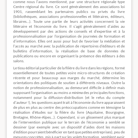
comme nous l’avons mentionné, par une structure régionale type
Centre régional du livre. Ce sont généralement des associations loi
1901, rassemblant les partenaires publics ou privés du livre
(bibliothèques, associations professionnelles et littéraires, éditeurs,
libraires…). Toute une partie de leurs activités concernent la vie
littéraire et l’économie du livre. Il s’agit généralement d’aides au
développement par des actions de conseils et d’expertise et à la
professionnalisation par l’organisation de journées de formation et
d’information. Elles ont aussi pour but de favoriser la médiation et
l’accès au marché avec la publication de répertoires d’éditeurs et de
bulletins d’information, la réalisation de base de données de
publications ou encore en organisant la présence des éditeurs à des
salons.
Le tissu éditorial particulier de la filière du livre dans les régions, formé
essentiellement de toutes petites voire micro-structures de création
récente et pour beaucoup aux marges du marché, détermine les
orientations des politiques de soutien à différents niveaux. Outre la
notion de professionnalisation, au demeurant difficile à définir mais
supposant l’organisation au moins
a minima
des principales fonctions,
notamment pour la diffusion-distribution (et le refus du compte
d’auteur !), les questions ayant trait à l’économie du livre apparaissent
de plus en plus au centre des préoccupations comme en témoigne la
réalisation d’études sur la filière du livre (Aquitaine, Bourgogne,
Bretagne, Rhône-Alpes…). Cependant, si un glissement plus marqué
de l’intervention publique sur le terrain de l’économie a semblé se
dessiner (par exemple avec un dispositif d’aides dont les maisons
d’édition pourraient bénéficier en tant que petites entreprises), peu de
mesures concrètes, mis à part sur les volets formation, semblent avoir