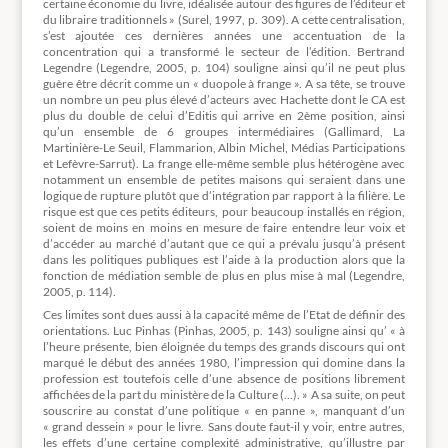
certaine économie du livre, idéalisée autour des figures de l’éditeur et
du libraire traditionnels » (Surel, 1997, p. 309). A cette centralisation,
s’est ajoutée ces dernières années une accentuation de la
concentration qui a transformé le secteur de l’édition. Bertrand
Legendre (Legendre, 2005, p. 104) souligne ainsi qu’il ne peut plus
guère être décrit comme un « duopole à frange ». A sa tête, se trouve
un nombre un peu plus élevé d’acteurs avec Hachette dont le CA est
plus du double de celui d’Editis qui arrive en 2ème position, ainsi
qu’un ensemble de 6 groupes intermédiaires (Gallimard, La
Martinière-Le Seuil, Flammarion, Albin Michel, Médias Participations
et Lefèvre-Sarrut). La frange elle-même semble plus hétérogène avec
notamment un ensemble de petites maisons qui seraient dans une
logique de rupture plutôt que d’intégration par rapport à la filière. Le
risque est que ces petits éditeurs, pour beaucoup installés en région,
soient de moins en moins en mesure de faire entendre leur voix et
d’accéder au marché d’autant que ce qui a prévalu jusqu’à présent
dans les politiques publiques est l’aide à la production alors que la
fonction de médiation semble de plus en plus mise à mal (Legendre,
2005, p. 114).
Ces limites sont dues aussi à la capacité même de l’Etat de définir des
orientations. Luc Pinhas (Pinhas, 2005, p. 143) souligne ainsi qu’ « à
l’heure présente, bien éloignée du temps des grands discours qui ont
marqué le début des années 1980, l’impression qui domine dans la
profession est toutefois celle d’une absence de positions librement
affichées de la part du ministère de la Culture (…). » A sa suite, on peut
souscrire au constat d’une politique « en panne », manquant d’un
« grand dessein » pour le livre. Sans doute faut-il y voir, entre autres,
les effets d’une certaine complexité administrative, qu’illustre par