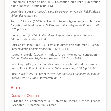
Benhamou, Françoise (2004), « L’exception culturelle. Exploration
d’une impasse »,
Esprit
, p. 85-113.
Legendre, Bertrand (2005),
Note de travaux en vue de l’habilitation à
diriger des recherches
.
Pedot, Béatrice (2003), « Les structures régionales pour le livre.
Evolution et tendances »
, Bulletin des bibliothèques de France
, t. 48,
n° 2, p. 18-23.
Pinhas, Luc (2005),
Editer dans l’espace francophone
, Alliance des
éditeurs indépendants, 284 p.
Poirrier, Philippe (2003), « L’Etat et la dimension culturelle »,
Culture,
Etat et marché
,
Cahiers français
n° 312, p. 3-11.
Rouet, François (2003), « Industrie du livre et concentration »,
Culture, Etat et marché
,
Cahiers français,
n° 312, p. 42-49.
Saez, Guy (2003), « L’action des collectivités territoriales en matière
culturelle »,
Culture, Etat et marché
,
Cahiers français
, n° 312, p. 12-18.
Surel, Yves (1997),
L’Etat et le livre. Les politiques publiques du livre en
France (1957-1993),
L’Harmattan, 362 p.
Auteur
Dominique Cartellier
.: Maître de conférences à l’Université Pierre Mendès France
(Grenoble 2). Chercheur au Gresec