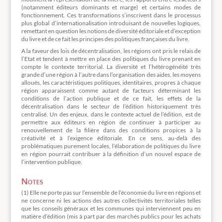
(notamment éditeurs dominants et marge) et certains modes de
fonctionnement. Ces transformations s’inscrivent dans le processus
plus global d’internationalisation introduisant de nouvelles logiques,
remettant en question les notions de diversité éditoriale et d’exception
du livre et de ce fait les principes des politiques françaises du livre.
A la faveur des lois de décentralisation, les régions ont pris le relais de
l’Etat et tendent à mettre en place des politiques du livre prenant en
compte le contexte territorial. La diversité et l’hétérogénéité très
grande d’une région à l’autre dans l’organisation des aides, les moyens
alloués, les caractéristiques politiques, identitaires, propres à chaque
région apparaissent comme autant de facteurs déterminant les
conditions de l’action publique et de ce fait, les effets de la
décentralisation dans le secteur de l’édition historiquement très
centralisé. Un des enjeux, dans le contexte actuel de l’édition, est de
permettre aux éditeurs en région de continuer à participer au
renouvellement de la filière dans des conditions propices à la
créativité et à l’exigence éditoriale. En ce sens, au-delà des
problématiques purement locales, l’élaboration de politiques du livre
en région pourrait contribuer à la définition d’un nouvel espace de
l’intervention publique.
Notes
(
1
) Elle ne porte pas sur l’ensemble de l’économie du livre en régions et
ne concerne ni les actions des autres collectivités territoriales telles
que les conseils généraux et les communes qui interviennent peu en
matière d’édition (mis à part par des marchés publics pour les achats