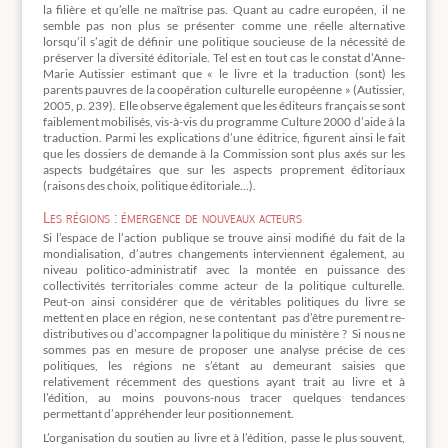
la filière et qu’elle ne maîtrise pas. Quant au cadre européen, il ne
semble pas non plus se présenter comme une réelle alternative
lorsqu’il s’agit de définir une politique soucieuse de la nécessité de
préserver la diversité éditoriale. Tel est en tout cas le constat d’Anne-
Marie Autissier estimant que « le livre et la traduction (sont) les
parents pauvres de la coopération culturelle européenne » (Autissier,
2005, p. 239). Elle observe également que les éditeurs français se sont
faiblement mobilisés, vis-à-vis du programme Culture 2000 d’aide à la
traduction. Parmi les explications d’une éditrice, figurent ainsi le fait
que les dossiers de demande à la Commission sont plus axés sur les
aspects budgétaires que sur les aspects proprement éditoriaux
(raisons des choix, politique éditoriale…).
Les régions : émergence de nouveaux acteurs
Si l’espace de l’action publique se trouve ainsi modifié du fait de la
mondialisation, d’autres changements interviennent également, au
niveau politico-administratif avec la montée en puissance des
collectivités territoriales comme acteur de la politique culturelle.
Peut-on ainsi considérer que de véritables politiques du livre se
mettent en place en région, ne se contentant pas d’être purement re-
distributives ou d’accompagner la politique du ministère ? Si nous ne
sommes pas en mesure de proposer une analyse précise de ces
politiques, les régions ne s’étant au demeurant saisies que
relativement récemment des questions ayant trait au livre et à
l’édition, au moins pouvons-nous tracer quelques tendances
permettant d’appréhender leur positionnement.
L’organisation du soutien au livre et à l’édition, passe le plus souvent,