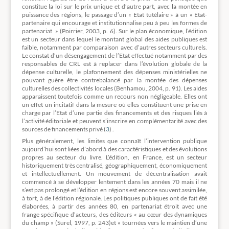
constitue la loi sur le prix unique et d’autre part, avec la montée en
puissance des régions, le passage d’un « Etat tutélaire » à un « Etat-
partenaire qui encourage et institutionnalise peu à peu les formes de
partenariat » (Poirrier, 2003, p. 6). Sur le plan économique, l’édition
est un secteur dans lequel le montant global des aides publiques est
faible, notamment par comparaison avec d’autres secteurs culturels.
Le constat d’un désengagement de l’Etat effectué notamment par des
responsables de CRL est à replacer dans l’évolution globale de la
dépense culturelle, le plafonnement des dépenses ministérielles ne
pouvant guère être contrebalancé par la montée des dépenses
culturelles des collectivités locales (Benhamou, 2004, p. 91). Les aides
apparaissent toutefois comme un recours non négligeable. Elles ont
un effet un incitatif dans la mesure où elles constituent une prise en
charge par l’Etat d’une partie des financements et des risques liés à
l’activité éditoriale et peuvent s’inscrire en complémentarité avec des
sources de financements privé (
3
) .
Plus généralement, les limites que connaît l’intervention publique
aujourd’hui sont liées d’abord à des caractéristiques et des évolutions
propres au secteur du livre. L’édition, en France, est un secteur
historiquement très centralisé, géographiquement, économiquement
et intellectuellement. Un mouvement de décentralisation avait
commencé à se développer lentement dans les années 70 mais il ne
s’est pas prolongé et l’édition en régions est encore souvent assimilée,
à tort, à de l’édition régionale. Les politiques publiques ont de fait été
élaborées, à partir des années 80, en partenariat étroit avec une
frange spécifique d’acteurs, des éditeurs « au cœur des dynamiques
du champ » (Surel, 1997, p. 243)et « tournées vers le maintien d’une