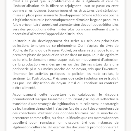
C’est à ce point que la problématique de la légitimité et celle de
l’industrialisation de la filière se rejoignent. Tout se passe en effet
comme si les logiques économiques et les structures de distribution
mises en place pour assurer le développement d’une édition de poche
à légitimité culturelle (schématiquement : diffusion large de produits à
faible prix unitaire) appelaient une extension des politiques éditoriales
vers des productions déterminées plus ou moins nettement par la
nécessité d’alimenter l’appareil de distribution.
L’historique du développement des séries au sein des principales
collections témoigne de ce phénomène. Qu’il s’agisse du Livre de
Poche, de J’ai lu ou de Presses Pocket, on observe à chaque fois une
première phase de production située dans un noyau dur de légitimité
culturelle, le domaine romanesque, puis un mouvement d’extension
de la production vers des genres ou des thèmes situés dans une
périphérie plus ou moins proche de ce noyau, tels que l’aventure,
l’humour, les activités pratiques, le policier, les mots croisés, le
sentimental, l’astrologie… Précisons que cette évolution ne se traduit
pas par une disparition du noyau initial qui continue au contraire
d’être alimenté.
Accompagnant cette ouverture des catalogues, le discours
promotionnel marque lui-même un tournant par lequel s’effectue la
transition d’une stratégie de légitimation culturelle vers une stratégie
de légitimation de marché. Il s’agit en fait, de la part des promoteurs de
ces collections, d’utiliser des données fournies par le marché ou
présentées comme telles, ou des qualificatifs que ces mêmes données
appellent pour remplacer un discours tiré des instances de
légitimation culturelle. Un examen des documents promotionnels fait