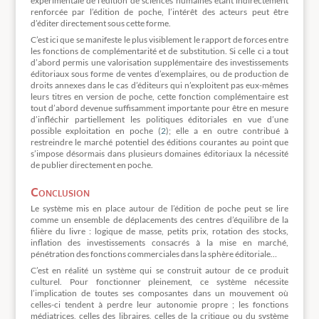
expérimentale de l’édition de sciences humaines étant indirectement
renforcée par l’édition de poche, l’intérêt des acteurs peut être
d’éditer directement sous cette forme.
C’est ici que se manifeste le plus visiblement le rapport de forces entre
les fonctions de complémentarité et de substitution. Si celle ci a tout
d’abord permis une valorisation supplémentaire des investissements
éditoriaux sous forme de ventes d’exemplaires, ou de production de
droits annexes dans le cas d’éditeurs qui n’exploitent pas eux-mêmes
leurs titres en version de poche, cette fonction complémentaire est
tout d’abord devenue suffisamment importante pour être en mesure
d’infléchir partiellement les politiques éditoriales en vue d’une
possible exploitation en poche (
2
); elle a en outre contribué à
restreindre le marché potentiel des éditions courantes au point que
s’impose désormais dans plusieurs domaines éditoriaux la nécessité
de publier directement en poche.
Conclusion
Le système mis en place autour de l’édition de poche peut se lire
comme un ensemble de déplacements des centres d’équilibre de la
filière du livre : logique de masse, petits prix, rotation des stocks,
inflation des investissements consacrés à la mise en marché,
pénétration des fonctions commerciales dans la sphère éditoriale…
C’est en réalité un système qui se construit autour de ce produit
culturel. Pour fonctionner pleinement, ce système nécessite
l’implication de toutes ses composantes dans un mouvement où
celles-ci tendent à perdre leur autonomie propre ; les fonctions
médiatrices, celles des libraires, celles de la critique ou du système