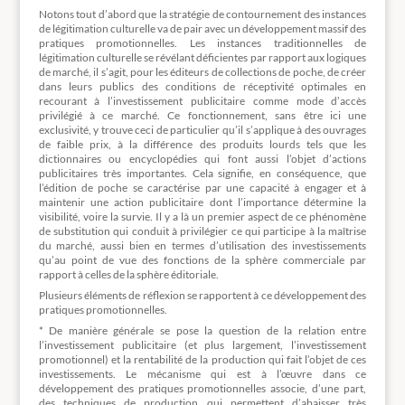
Notons tout d’abord que la stratégie de contournement des instances
de légitimation culturelle va de pair avec un développement massif des
pratiques promotionnelles. Les instances traditionnelles de
légitimation culturelle se révélant déficientes par rapport aux logiques
de marché, il s’agit, pour les éditeurs de collections de poche, de créer
dans leurs publics des conditions de réceptivité optimales en
recourant à l’investissement publicitaire comme mode d’accès
privilégié à ce marché. Ce fonctionnement, sans être ici une
exclusivité, y trouve ceci de particulier qu’il s’applique à des ouvrages
de faible prix, à la différence des produits lourds tels que les
dictionnaires ou encyclopédies qui font aussi l’objet d’actions
publicitaires très importantes. Cela signifie, en conséquence, que
l’édition de poche se caractérise par une capacité à engager et à
maintenir une action publicitaire dont l’importance détermine la
visibilité, voire la survie. Il y a là un premier aspect de ce phénomène
de substitution qui conduit à privilégier ce qui participe à la maîtrise
du marché, aussi bien en termes d’utilisation des investissements
qu’au point de vue des fonctions de la sphère commerciale par
rapport à celles de la sphère éditoriale.
Plusieurs éléments de réflexion se rapportent à ce développement des
pratiques promotionnelles.
* De manière générale se pose la question de la relation entre
l’investissement publicitaire (et plus largement, l’investissement
promotionnel) et la rentabilité de la production qui fait l’objet de ces
investissements. Le mécanisme qui est à l’œuvre dans ce
développement des pratiques promotionnelles associe, d’une part,
des techniques de production qui permettent d’abaisser très