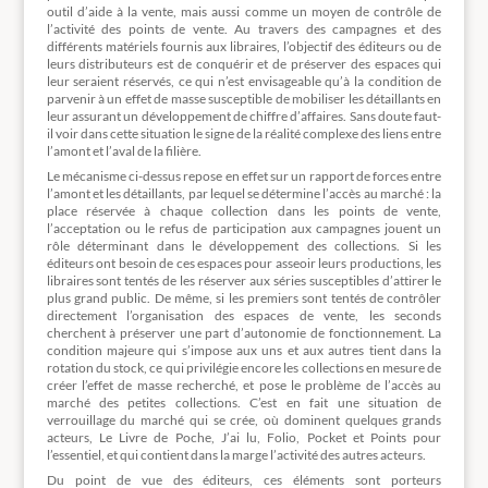
outil d’aide à la vente, mais aussi comme un moyen de contrôle de
l’activité des points de vente. Au travers des campagnes et des
différents matériels fournis aux libraires, l’objectif des éditeurs ou de
leurs distributeurs est de conquérir et de préserver des espaces qui
leur seraient réservés, ce qui n’est envisageable qu’à la condition de
parvenir à un effet de masse susceptible de mobiliser les détaillants en
leur assurant un développement de chiffre d’affaires. Sans doute faut-
il voir dans cette situation le signe de la réalité complexe des liens entre
l’amont et l’aval de la filière.
Le mécanisme ci-dessus repose en effet sur un rapport de forces entre
l’amont et les détaillants, par lequel se détermine l’accès au marché : la
place réservée à chaque collection dans les points de vente,
l’acceptation ou le refus de participation aux campagnes jouent un
rôle déterminant dans le développement des collections. Si les
éditeurs ont besoin de ces espaces pour asseoir leurs productions, les
libraires sont tentés de les réserver aux séries susceptibles d’attirer le
plus grand public. De même, si les premiers sont tentés de contrôler
directement l’organisation des espaces de vente, les seconds
cherchent à préserver une part d’autonomie de fonctionnement. La
condition majeure qui s’impose aux uns et aux autres tient dans la
rotation du stock, ce qui privilégie encore les collections en mesure de
créer l’effet de masse recherché, et pose le problème de l’accès au
marché des petites collections. C’est en fait une situation de
verrouillage du marché qui se crée, où dominent quelques grands
acteurs, Le Livre de Poche, J’ai lu, Folio, Pocket et Points pour
l’essentiel, et qui contient dans la marge l’activité des autres acteurs.
Du point de vue des éditeurs, ces éléments sont porteurs