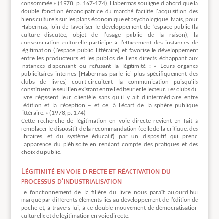
consommée » (1978, p. 167-174), Habermas souligne d’abord que la
double fonction émancipatrice du marché facilite l’acquisition des
biens culturels sur les plans économique et psychologique. Mais, pour
Habermas, loin de favoriser le développement de l’espace public (la
culture discutée, objet de l’usage public de la raison), la
consommation culturelle participe à l’effacement des instances de
légitimation (l’espace public littéraire) et favorise le développement
entre les producteurs et les publics de liens directs échappant aux
instances dispensant ou refusant la légitimité : « Leurs organes
publicitaires internes [Habermas parle ici plus spécifiquement des
clubs de livres] court-circuitent la communication puisqu’ils
constituent le seul lien existant entre l’éditeur et le lecteur. Les clubs du
livre régissent leur clientèle sans qu’il y ait d’intermédiaire entre
l’édition et la réception – et ce, à l’écart de la sphère publique
littéraire. » (1978, p. 174)
Cette recherche de légitimation en voie directe revient en fait à
remplacer le dispositif de la recommandation (celle de la critique, des
libraires, et du système éducatif) par un dispositif qui prend
l’apparence du plébiscite en rendant compte des pratiques et des
choix du public.
Légitimité en voie directe et réactivation du
processus d’industrialisation
Le fonctionnement de la filière du livre nous paraît aujourd’hui
marqué par différents éléments liés au développement de l’édition de
poche et, à travers lui, à ce double mouvement de démocratisation
culturelle et de légitimation en voie directe.