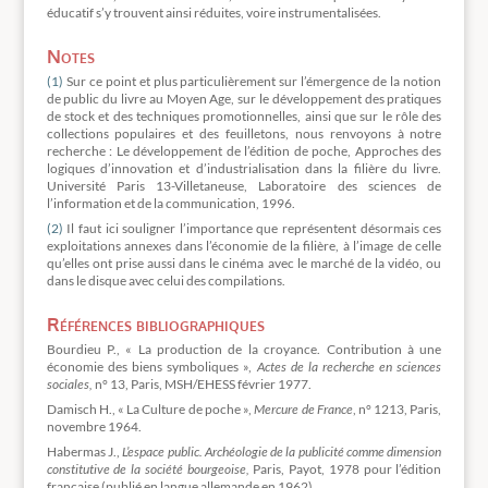
éducatif s’y trouvent ainsi réduites, voire instrumentalisées.
Notes
(1)
Sur ce point et plus particulièrement sur l’émergence de la notion
de public du livre au Moyen Age, sur le développement des pratiques
de stock et des techniques promotionnelles, ainsi que sur le rôle des
collections populaires et des feuilletons, nous renvoyons à notre
recherche : Le développement de l’édition de poche, Approches des
logiques d’innovation et d’industrialisation dans la filière du livre.
Université Paris 13-Villetaneuse, Laboratoire des sciences de
l’information et de la communication, 1996.
(2)
Il faut ici souligner l’importance que représentent désormais ces
exploitations annexes dans l’économie de la filière, à l’image de celle
qu’elles ont prise aussi dans le cinéma avec le marché de la vidéo, ou
dans le disque avec celui des compilations.
Références bibliographiques
Bourdieu P., « La production de la croyance. Contribution à une
économie des biens symboliques »,
Actes de la recherche en sciences
sociales,
n° 13, Paris, MSH/EHESS février 1977.
Damisch H., « La Culture de poche »,
Mercure de France
, n° 1213, Paris,
novembre 1964.
Habermas J.,
L’espace public. Archéologie de la publicité comme dimension
constitutive de la société bourgeoise,
Paris, Payot, 1978 pour l’édition
française (publié en langue allemande en 1962).