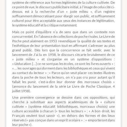
système de référence aux formes légitimées de la culture cultivée. De
ce point de vue, le discours publicitaire initial, à l’image de celui cité ci-
dessus, est à la recherche d’un « juste milieu », d’un registre
suffisamment démocratisant pour élargir son public, et suffisamment
culturel pour être acceptable aux yeux des instances de légitimation,
le système éducatif et la critique notamment.
Mais ce point d’équilibre n’a de sens que dans un contexte non
concurrentiel. En l’absence de collections de poche rivales, Le Livre de
Poche peut aisément en 1953 revendiquer la qualité de ses textes et
l’esthétique de leur présentation tout en affirmant s’adresser au plus
grand public. Dès lors que la concurrence se fait sentir, avec le
lancement de J’ai lu en 1958, le discours s’écarte brutalement de ce
« juste milieu » et s’organise en un système d’oppositions :
« L’éducation […] ce ne sont pas les écoles, ce sont les livres ouverts » ;
« … les ouvrages qui dorment dans les bibliothèques et ceux qui vivent
au contact du lecteur » ; « Parce qu’on veut placer ces textes illustres
dans la poche de tous les lecteurs, on n’a pas cru pour autant qu’il
fallait les punir, c’est-à-dire leur donner des morceaux choisis »
(annonce du lancement de la série Le Livre de Poche Classique, 4
juillet 1958).
Une première convergence se dessine dans ces oppositions, qui
cherche à substituer aux aspects académiques de la « culture
cultivée » (système éducatif, bibliothèques, morceaux choisis) une
culture accessible à chacun (« tous les lecteurs » ; « A bon droit, les
Français veulent tout savoir »), en dehors des formes et des lieux
réservés (« pas conçue dans un esprit scolaire » ; « emporteront dans
leur poche »).