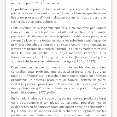
ininterrompue de Chefs-d’œuvre »).
Le problème se pose dès lors rapidement aux acteurs de l’édition de
poche de savoir comment concilier d’une part une logique de masse
liée à un processus d’industrialisation accrue et, d’autre part, une
recherche de légitimité culturelle.
Cette question de la légitimité culturelle a été soulevée par Hubert
Damisch dans un article intitulé « La Culture de poche », où l’édition de
poche est décrite comme une entreprise « mystificatrice puisqu’elle
revient à placer entre toutes les mains les substituts symboliques de
privilèges éducatifs et culturels » (1964, p. 492). Au même moment, au
travers des propos de Bernard Pingaud, Les Temps modernes voient
dans le livre de poche un « objet modeste, impropre à la
thésaurisation, [dont l’] indignité même fait [la] valeur » et grâce
auquel « la lecture cessera d’être un privilège » (1965, p. 1817).
Dans une perspective qui ouvre sur l’ensemble des industries
culturelles, cette problématique est aussi présente chez Bourdieu
pour qui « imposer sur le marché à un moment donné un nouveau
producteur, un nouveau produit et un nouveau système de goûts,
c’est faire glisser au passé l’ensemble des producteurs, des produits et
des systèmes de goûts hiérarchisés sous le rapport du degré de
légitimité acquise » (1977, p. 40).
En formulant l’idée que la place prise par un nouveau produit culturel
est proportionnelle à son niveau de légitimité, Bourdieu met en
évidence l’enjeu de nature économique qui est attaché à cette notion ;
il y a donc lieu de supposer que la recherche de légitimité par les
producteurs de l’édition de poche aura été un moteur de son