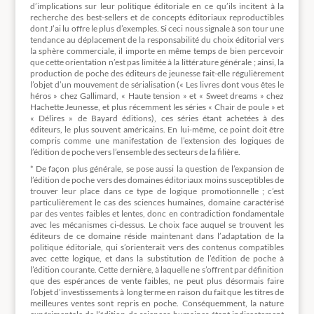
d’implications sur leur politique éditoriale en ce qu’ils incitent à la
recherche des best-sellers et de concepts éditoriaux reproductibles
dont J’ai lu offre le plus d’exemples. Si ceci nous signale à son tour une
tendance au déplacement de la responsabilité du choix éditorial vers
la sphère commerciale, il importe en même temps de bien percevoir
que cette orientation n’est pas limitée à la littérature générale ; ainsi, la
production de poche des éditeurs de jeunesse fait-elle régulièrement
l’objet d’un mouvement de sérialisation (« Les livres dont vous êtes le
héros » chez Gallimard, « Haute tension » et « Sweet dreams » chez
Hachette Jeunesse, et plus récemment les séries « Chair de poule » et
« Délires » de Bayard éditions), ces séries étant achetées à des
éditeurs, le plus souvent américains. En lui-même, ce point doit être
compris comme une manifestation de l’extension des logiques de
l’édition de poche vers l’ensemble des secteurs de la filière.
* De façon plus générale, se pose aussi la question de l’expansion de
l’édition de poche vers des domaines éditoriaux moins susceptibles de
trouver leur place dans ce type de logique promotionnelle ; c’est
particulièrement le cas des sciences humaines, domaine caractérisé
par des ventes faibles et lentes, donc en contradiction fondamentale
avec les mécanismes ci-dessus. Le choix face auquel se trouvent les
éditeurs de ce domaine réside maintenant dans l’adaptation de la
politique éditoriale, qui s’orienterait vers des contenus compatibles
avec cette logique, et dans la substitution de l’édition de poche à
l’édition courante. Cette dernière, à laquelle ne s’offrent par définition
que des espérances de vente faibles, ne peut plus désormais faire
l’objet d’investissements à long terme en raison du fait que les titres de
meilleures ventes sont repris en poche. Conséquemment, la nature