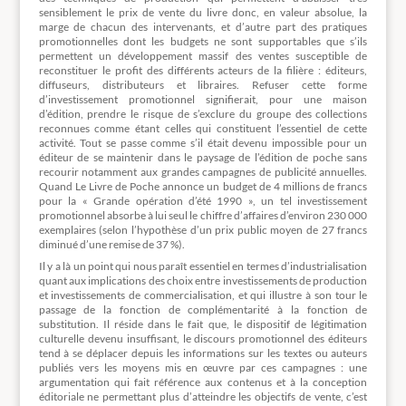
sensiblement le prix de vente du livre donc, en valeur absolue, la
marge de chacun des intervenants, et d’autre part des pratiques
promotionnelles dont les budgets ne sont supportables que s’ils
permettent un développement massif des ventes susceptible de
reconstituer le profit des différents acteurs de la filière : éditeurs,
diffuseurs, distributeurs et libraires. Refuser cette forme
d’investissement promotionnel signifierait, pour une maison
d’édition, prendre le risque de s’exclure du groupe des collections
reconnues comme étant celles qui constituent l’essentiel de cette
activité. Tout se passe comme s’il était devenu impossible pour un
éditeur de se maintenir dans le paysage de l’édition de poche sans
recourir notamment aux grandes campagnes de publicité annuelles.
Quand Le Livre de Poche annonce un budget de 4 millions de francs
pour la « Grande opération d’été 1990 », un tel investissement
promotionnel absorbe à lui seul le chiffre d’affaires d’environ 230 000
exemplaires (selon l’hypothèse d’un prix public moyen de 27 francs
diminué d’une remise de 37 %).
Il y a là un point qui nous paraît essentiel en termes d’industrialisation
quant aux implications des choix entre investissements de production
et investissements de commercialisation, et qui illustre à son tour le
passage de la fonction de complémentarité à la fonction de
substitution. Il réside dans le fait que, le dispositif de légitimation
culturelle devenu insuffisant, le discours promotionnel des éditeurs
tend à se déplacer depuis les informations sur les textes ou auteurs
publiés vers les moyens mis en œuvre par ces campagnes : une
argumentation qui fait référence aux contenus et à la conception
éditoriale ne permettant plus d’atteindre les objectifs de vente, c’est