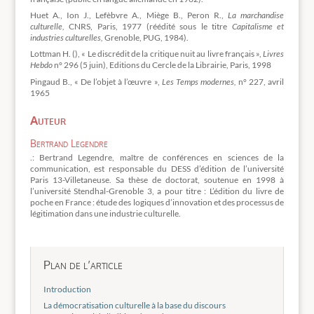
Huet A., Ion J., Lefèbvre A., Miège B., Peron R.,
La marchandise
culturelle,
CNRS, Paris, 1977 (réédité sous le titre
Capitalisme et
industries culturelles,
Grenoble, PUG, 1984).
Lottman H. (), « Le discrédit de la critique nuit au livre français »,
Livres
Hebdo
n° 296 (5 juin), Editions du Cercle de la Librairie, Paris, 1998
Pingaud B., « De l’objet à l’œuvre »,
Les Temps modernes,
n° 227, avril
1965
Auteur
Bertrand Legendre
.: Bertrand Legendre, maître de conférences en sciences de la
communication, est responsable du DESS d’édition de l’université
Paris 13-Villetaneuse. Sa thèse de doctorat, soutenue en 1998 à
l’université Stendhal-Grenoble 3, a pour titre : L’édition du livre de
poche en France : étude des logiques d’innovation et des processus de
légitimation dans une industrie culturelle.
Plan de l’article
Introduction
La démocratisation culturelle à la base du discours