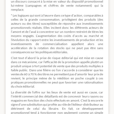
un discours consacré à la mise en valeur du dispositif promotionnel
lui-même (campagnes et chiffres de vente notamment) qui la
remplace.
* Les logiques qui sont à l’œuvre dans ce type d’action, comparables à
celles de la grande consommation, privilégient des produits (des
auteurs ou des titres) susceptibles de répondre aux investissements
promotionnels réalisés. Elles incitent donc les différents acteurs de
l’amont et de l’aval à concentrer sur un nombre restreint de titres les
moyens engagés. L’augmentation des coûts d’accès au marché et
l’évolution du rapport entre les investissements de production et les
investissements de commercialisation appellent alors une
accélération de la rotation des stocks qui ne peut pas être sans
conséquences sur les politiques éditoriales.
C’est tout d’abord la prise de risque éditorial qui est mise en cause
dans ce mécanisme, car l’efficacité de la promotion appelle plutôt un
produit unique à fort potentiel de vente que des produits multiples à
faible public. Dans une filière où l’on s’accorde à considérer que les
ventes de 60 à 70 % des titres ne permettent pas d’amortir leur prix de
revient, le principe même de la réédition en poche couplé à ces
pratiques promotionnelles ne peut que favoriser une rationalisation
du choix éditorial.
La diversité de l’offre sur les lieux de vente est aussi en cause, car
l’intérêt commercial des détaillants est de concevoir leurs rayons ou
magasins en fonction des choix effectués en amont. C’est là encore le
signe d’une substitution qui profite au rôle de l’éditeur-distributeur au
détriment de celui du libraire. En fait, ce développement
promotionnel tend à fonctionner non seulement comme un simple