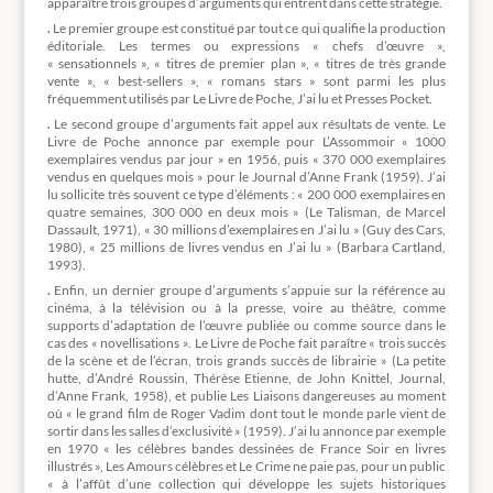
apparaître trois groupes d’arguments qui entrent dans cette stratégie.
.
Le premier groupe est constitué par tout ce qui qualifie la production
éditoriale. Les termes ou expressions « chefs d’œuvre »,
« sensationnels », « titres de premier plan », « titres de très grande
vente », « best-sellers », « romans stars » sont parmi les plus
fréquemment utilisés par Le Livre de Poche, J’ai lu et Presses Pocket.
.
Le second groupe d’arguments fait appel aux résultats de vente. Le
Livre de Poche annonce par exemple pour L’Assommoir « 1000
exemplaires vendus par jour » en 1956, puis « 370 000 exemplaires
vendus en quelques mois » pour le Journal d’Anne Frank (1959). J’ai
lu sollicite très souvent ce type d’éléments : « 200 000 exemplaires en
quatre semaines, 300 000 en deux mois » (Le Talisman, de Marcel
Dassault, 1971), « 30 millions d’exemplaires en J’ai lu » (Guy des Cars,
1980), « 25 millions de livres vendus en J’ai lu » (Barbara Cartland,
1993).
.
Enfin, un dernier groupe d’arguments s’appuie sur la référence au
cinéma, à la télévision ou à la presse, voire au théâtre, comme
supports d’adaptation de l’œuvre publiée ou comme source dans le
cas des « novellisations ». Le Livre de Poche fait paraître « trois succès
de la scène et de l’écran, trois grands succès de librairie » (La petite
hutte, d’André Roussin, Thérèse Etienne, de John Knittel, Journal,
d’Anne Frank, 1958), et publie Les Liaisons dangereuses au moment
où « le grand film de Roger Vadim dont tout le monde parle vient de
sortir dans les salles d’exclusivité » (1959). J’ai lu annonce par exemple
en 1970 « les célèbres bandes dessinées de France Soir en livres
illustrés », Les Amours célèbres et Le Crime ne paie pas, pour un public
« à l’affût d’une collection qui développe les sujets historiques