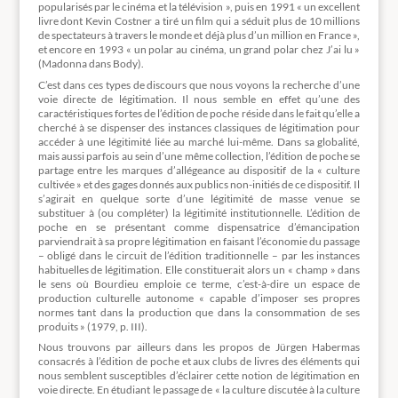
popularisés par le cinéma et la télévision », puis en 1991 « un excellent
livre dont Kevin Costner a tiré un film qui a séduit plus de 10 millions
de spectateurs à travers le monde et déjà plus d’un million en France »,
et encore en 1993 « un polar au cinéma, un grand polar chez J’ai lu »
(Madonna dans Body).
C’est dans ces types de discours que nous voyons la recherche d’une
voie directe de légitimation. Il nous semble en effet qu’une des
caractéristiques fortes de l’édition de poche réside dans le fait qu’elle a
cherché à se dispenser des instances classiques de légitimation pour
accéder à une légitimité liée au marché lui-même. Dans sa globalité,
mais aussi parfois au sein d’une même collection, l’édition de poche se
partage entre les marques d’allégeance au dispositif de la « culture
cultivée » et des gages donnés aux publics non-initiés de ce dispositif. Il
s’agirait en quelque sorte d’une légitimité de masse venue se
substituer à (ou compléter) la légitimité institutionnelle. L’édition de
poche en se présentant comme dispensatrice d’émancipation
parviendrait à sa propre légitimation en faisant l’économie du passage
– obligé dans le circuit de l’édition traditionnelle – par les instances
habituelles de légitimation. Elle constituerait alors un « champ » dans
le sens où Bourdieu emploie ce terme, c’est-à-dire un espace de
production culturelle autonome « capable d’imposer ses propres
normes tant dans la production que dans la consommation de ses
produits » (1979, p. III).
Nous trouvons par ailleurs dans les propos de Jürgen Habermas
consacrés à l’édition de poche et aux clubs de livres des éléments qui
nous semblent susceptibles d’éclairer cette notion de légitimation en
voie directe. En étudiant le passage de « la culture discutée à la culture