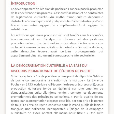
Introduction
Le développement de l’édition de poche en France a posé le problème
de la coexistence d’un processus d’industrialisation et de contraintes
de légitimation culturelle. Au mythe d’une culture dépourvue
d’obstacles économiques s’est juxtaposée la réalité industrielle d’une
filière prise entre logique de complémentarité et logique de
substitution.
Les réflexions que nous proposons ici sont fondées sur les données
économiques et sur l’analyse du discours et des pratiques
promotionnelles qui ont entouré les principales collections de poche
au fur et à mesure de leur création. Ancrée dans l’industrie du livre,
cette démarche trouve aussi certains prolongements qui
appartiennent plus résolument à une approche intersectorielle.
La démocratisation culturelle à la base du
discours promotionnel de l’édition de poche
Si l’on accepte à la fois de prendre comme point de départ de l’édition
de poche contemporaine la création de la marque « Le Livre de
Poche » en 1953, et de faire ici l’économie de ses précurseurs (
1
), cette
production éditoriale fonde sa légitimité sur une ambition de
démocratisation culturelle dont rendent compte les documents
promotionnels des principales collections. « Par la qualité de ses
textes, par sa présentation élégante et solide, par son prix à la portée
de tous, ‘Le Livre de Poche’ constitue pour le grand public de langue
française, une collection incomparable » (slogan de la campagne
publicitaire de 1953, portant elle-même pour titre : « Une suite