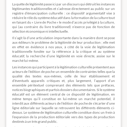
La quête de légitimité passe ici par un discours qui détruit les instances
légitimantes traditionnelles et s’adresse directement au public sur un
registre d’émancipation culturelle : ce dispositif argumentatif vise à
réduire le rôle du système éducatif dans la formation de la culture tout
en faisant du « Livre de Poche » le mode d’accès privilégié à la culture,
qui (au contraire du livre traditionnel) n’exerce pas de fonction de
sélection économique ni intellectuelle.
Il s’agit là d’une articulation importante dans la manière dont se pose
aux éditeurs le problème de la légitimité de leur production ; elle met
en effet en évidence à nos yeux, à côté de la voie de légitimation
traditionnelle fondée sur la référence à la critique et au système
éducatif, la recherche d’une légitimité en voie directe, assise sur le
marché lui-même.
Les instances qui participent à la légitimation culturelle présentent aux
acteurs de l’édition de poche un ensemble de contraintes telles que la
qualité des textes eux-mêmes, celle de leur établissement et
d’éventuels appareils critiques et, plus largement, l’apport d’un
ensemble péritextuel comprenant des éléments tels que préfaces,
notices biographiques et parfois dossiers documentaires. Si le système
éducatif est un élément central de ce dispositif de légitimation, en
même temps qu’il constitue en lui-même un marché potentiel, il
interdit aux différents acteurs de l’édition de poche de s’écarter d’une
ligne éditoriale sur laquelle se retrouvent les différents éléments ci-
dessus. Le système de légitimation culturelle constitue donc un frein à
l’expansion de la production éditoriale vers des types de production
destinés à un très grand public.