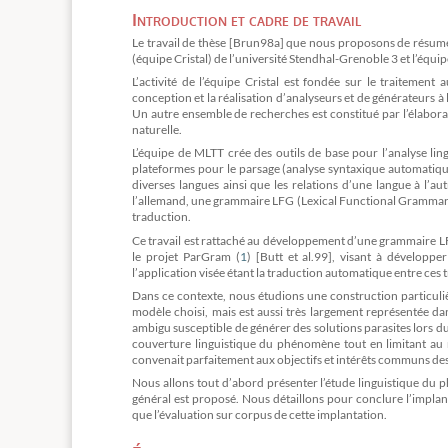
Introduction et cadre de travail
Le travail de thèse [Brun98a] que nous proposons de résumer 
(équipe Cristal) de l’université Stendhal-Grenoble 3 et l’éq
L’activité de l’équipe Cristal est fondée sur le traitement
conception et la réalisation d’analyseurs et de générateurs à
Un autre ensemble de recherches est constitué par l’élaborat
naturelle.
L’équipe de MLTT crée des outils de base pour l’analyse li
plateformes pour le parsage (analyse syntaxique automatique)
diverses langues ainsi que les relations d’une langue à l’aut
l’allemand, une grammaire LFG (Lexical Functional Grammar) 
traduction.
Ce travail est rattaché au développement d’une grammaire LFG 
le projet ParGram (
1
) [Butt et al.99], visant à développer
l’application visée étant la traduction automatique entre ces t
Dans ce contexte, nous étudions une construction particuli
modèle choisi, mais est aussi très largement représentée d
ambigu susceptible de générer des solutions parasites lors 
couverture linguistique du phénomène tout en limitant au m
convenait parfaitement aux objectifs et intérêts communs des
Nous allons tout d’abord présenter l’étude linguistique du
général est proposé. Nous détaillons pour conclure l’implan
que l’évaluation sur corpus de cette implantation.