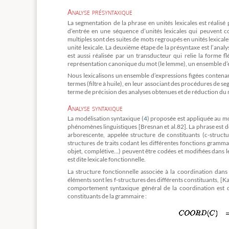
Analyse présyntaxique
La segmentation de la phrase en unités lexicales est réalisé
d’entrée en une séquence d’unités lexicales qui peuvent 
multiples sont des suites de mots regroupés en unités lexic
unité lexicale. La deuxième étape de la présyntaxe est l’anal
est aussi réalisée par un transducteur qui relie la forme f
représentation canonique du mot (le lemme), un ensemble d’
Nous lexicalisons un ensemble d’expressions figées contenan
termes (filtre à huile), en leur associant des procédures de
terme de précision des analyses obtenues et de réduction du
Analyse syntaxique
La modélisation syntaxique (
4
) proposée est appliquée au mod
phénomènes linguistiques [Bresnan et al.82]. La phrase est dé
arborescente, appelée structure de constituants (c-structu
structures de traits codant les différentes fonctions grammat
objet, complétive…) peuvent être codées et modifiées dans le
est dite lexicale fonctionnelle.
La structure fonctionnelle associée à la coordination dans 
éléments sont les f-structures des différents constituants, [
comportement syntaxique général de la coordination est dé
constituants de la grammaire :