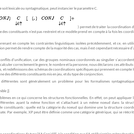
 soit lexicale ou syntagmatique, peut instancier le paramètre C.
) permet de traiter la coordination 
 des constituants n’est pas restreint et ce modèle prend en compte à la fois les coord
enant en compte les contraintes linguistiques isolées précédemment, et ce, en utili
on permet de rendre compte de la majorité des cas, mais il est cependant nécessaire d
nflits d’unification, car des groupes nominaux coordonnés au singulier s’accordent 
 et calculer correctement le genre, le nombre et la personne, nous déclarons ces attribu
les, et redéfinissons des schémas de coordinations spécifiques qui prennent en compte l
ne des différents constituants mis en jeu, et du type de conjonction.
es différentes sont généralement un problème pour les formalismes syntagmatiqu
ible ]].
lèmes en ce qui concerne les structures fonctionnelles. En effet, on peut appliquer 
ifférentes ayant la même fonction et s’attachant à un même noeud dans la struc
 de constituants : quelle est la catégorie du noeud qui domine une la structure coor
quate. Par exemple, XP peut être définie comme une catégorie générique, qui se réécri
 coordinations de type [SA Conj SP], à la condition que SA et SP aient les même fonctio