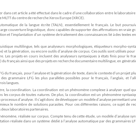
dans cet article a été effectué dans le cadre d’une collaboration entre le laboratoir
uipe MLTT du centre de recherche Xerox Europe (XRCE).
 automatique de la langue écrite (TALN), essentiellement le français. Le but poursuiv
 large couverture linguistique, donc capables de supporter des affirmations en vraie g
ion et l’implantation d’un système de traitement des connaissances lié à des textes e
nguistique multilingue, tels que analyseurs morphologiques, étiqueteurs morpho-synt
 et la génération, ou encore outils d’analyse de corpus. Ces outils sont utilisés pour
re. Les projets en cours incluent des analyseurs syntaxiques à états finis pour le fra
du français ainsi que des projets en recherche documentaire multilingue, en générati
du français, pour l’analyse et la génération de texte, dans le contexte d’un projet plu
 des grammaire LFG les plus parallèles possibles pour le français, l’anglais, et l’a
rois langues.
ère, la coordination. La coordination est un phénomène complexe à analyser quel que
ans les corpus de toutes natures. De plus, la coordination est un phénomène syntaxi
du processus d’analyse. Il s’agit donc de développer un modèle d’analyse permettant u
ieux le nombre de solutions parasites. Pour ces différentes raisons, ce sujet de re
 deux laboratoires partenaires.
 phénomène, réalisée sur corpus. Compte tenu de cette étude, un modèle d’analyse sy
tation réalisée dans un système dédié à l’analyse automatique par des grammaires LF