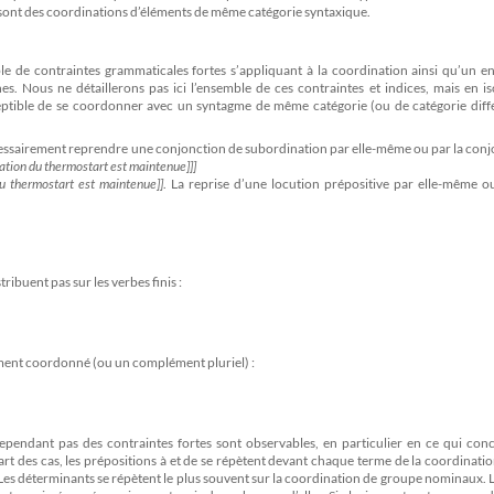
ont des coordinations d’éléments de même catégorie syntaxique.
e de contraintes grammaticales fortes s’appliquant à la coordination ainsi qu’un e
. Nous ne détaillerons pas ici l’ensemble de ces contraintes et indices, mais en is
ptible de se coordonner avec un syntagme de même catégorie (ou de catégorie diffé
écessairement reprendre une conjonction de subordination par elle-même ou par la con
tation du thermostart est maintenue]]]
du thermostart est maintenue]]
. La reprise d’une locution prépositive par elle-même o
ribuent pas sur les verbes finis :
ment coordonné (ou un complément pluriel) :
ependant pas des contraintes fortes sont observables, en particulier en ce qui conc
rt des cas, les prépositions à et de se répètent devant chaque terme de la coordinatio
. Les déterminants se répètent le plus souvent sur la coordination de groupe nominaux.