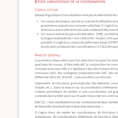
Étude linguistique de la coordination
Corpus d’étude
L’étude linguistique (nous étudions tout particulièrement les
Un corpus technique, qui est un manuel d’utilisation de 
grammaires auquel nous sommes rattachée. Il s’agit d’un 
dont nous avons extrait les phrases contenant des coord
Un corpus extrait du journal Libération, 1988, qui était 
la langue employée est « non restreinte » et plus riche q
possible. Il s’agit d’un corpus de taille importante (59
les phrases contenant des coordinations (17262 phrases
Analyse générale
La première observation que l’on peut faire lorsque l’on étu
quel type de corpus. À titre indicatif, la conjonction de coo
constate aussi que celle-ci s’applique à tous les niveaux de la
nominaux (SN), des syntagmes prépositionnels (SP), des s
différente (SP & SA, SN & SP…) peuvent être coordonnés.
Cependant, les fonctions grammaticales des éléments coord
d’objet, etc.). Dans la mesure où la coordination d’éléments
critères permettant de vérifier si une coordination est gr
constaté dans la littérature sur le sujet. Nous citerons, entre a
[Dik72] : « Une coordination est une construction de deux membr
de hiérarchie structurale par le biais d’un connecteur. »
Il s’agira donc de rejeter les coordinations de fonctions 
syntaxiques, les coordinations d’éléments de fonctions ide