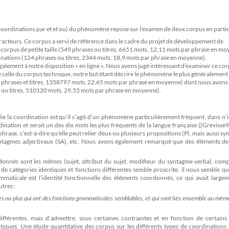
 coordinations par et et ou) du phénomène repose sur l’examen de deux corpus en particu
tracteurs. Ce corpus a servi de référence dans le cadre du projet de développement de
corpus de petite taille (549 phrases ou titres, 6651 mots, 12,11 mots par phrase en mo
inations (124 phrases ou titres, 2344 mots, 18,9 mots par phrase en moyenne).
également à notre disposition « en ligne ». Nous avons jugé intéressant d’examiner ce co
ue celle du corpus technique, notre but étant décrire le phénomène le plus généralement
987 phrases et titres, 1358797 mots, 22,65 mots par phrase en moyenne) dont nous avons 
 ou titres, 510120 mots, 29,55 mots par phrase en moyenne).
die la coordination est qu’il s’agit d’un phénomène particulièrement fréquent, dans n
rdination et serait un des dix mots les plus fréquents de la langue française ([Grevisse
 phrase, c’est-à-dire qu’elle peut relier deux ou plusieurs propositions (P), mais aussi s
yntagmes adjectivaux (SA), etc. Nous avons également remarqué que des éléments de
onnés sont les mêmes (sujet, attribut du sujet, modifieur du syntagme verbal, com
 de catégories identiques et fonctions différentes semble proscrite, il nous semble q
ammaticale est l’identité fonctionnelle des éléments coordonnés, ce qui avait large
utres :
es ou plus qui ont des fonctions grammaticales semblables, et qui sont liés ensemble au mêm
différentes, mais d’admettre, sous certaines contraintes et en fonction de certains
ntiques. Une étude quantitative des corpus sur les différents types de coordination