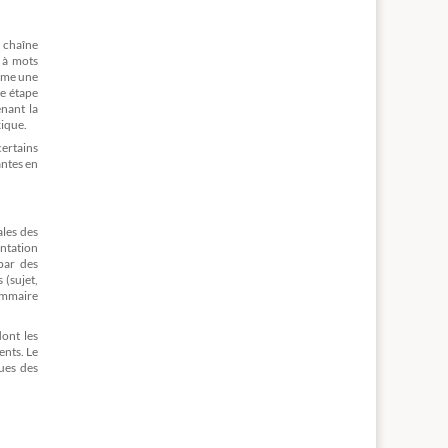
a chaîne
 à mots
orme une
te étape
enant la
xique.
certains
antes en
ales des
entation
 par des
 (sujet,
rammaire
dont les
ents. Le
ues des