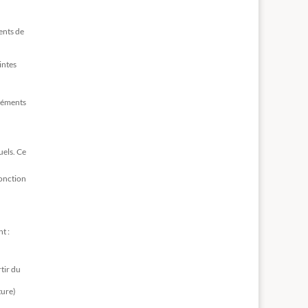
ents de
intes
éléments
uels. Ce
fonction
t :
tir du
ture)