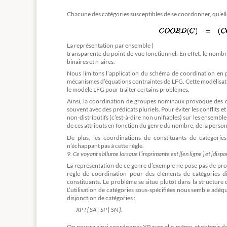
Chacune des catégories susceptibles de se coordonner, qu’elle
La représentation par ensemble (
transparente du point de vue fonctionnel. En effet, le nombre
binaires et n-aires.
Nous limitons l’application du schéma de coordination en pr
mécanismes d’équations contraintes de LFG. Cette modélisati
le modèle LFG pour traiter certains problèmes.
Ainsi, la coordination de groupes nominaux provoque des co
souvent avec des prédicats pluriels. Pour éviter les conflits
non-distributifs (c’est-à-dire non unifiables) sur les ensemb
de ces attributs en fonction du genre du nombre, de la person
De plus, les coordinations de constituants de catégori
n’échappant pas à cette règle.
9. Ce voyant s’allume lorsque l’imprimante est [[en ligne ] et [dispon
La représentation de ce genre d’exemple ne pose pas de prob
règle de coordination pour des éléments de catégories d
constituants. Le problème se situe plutôt dans la structure
L’utilisation de catégories sous-spécifiées nous semble adé
disjonction de catégories :
XP ! { SA | SP | SN }.
On pourra ainsi coordonner XP avec elle-même, et obtenir des