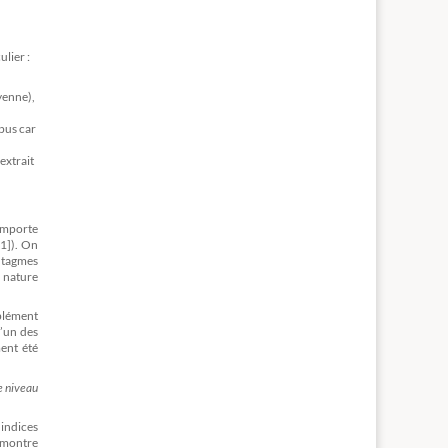
lier :
yenne),
rpus car
extrait
’importe
91]). On
yntagmes
 nature
plément
u’un des
ment été
e niveau
 indices
s montre