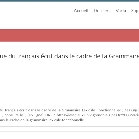
Accueil
Dossiers
Varia
Sup
e du français écrit dans le cadre de la Grammair
u français écrit dans le cadre de la Grammaire Lexicale Fonctionnelle« ,
Les Enje
à , consulté le
, [en ligne] URL : https://lesenjeux.univ-grenoble-alpes.fr/2000/vari
ns-le-cadre-de-la-grammaire-lexicale-fonctionnelle