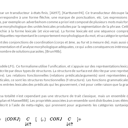
 par un transducteur à états finis, [Ait97], [Karttunen94]. Ce transducteur découpe l
correspondre à une forme fléchie, une marque de ponctuation, etc. Les expressions
ales, par exemple un adverbe/nom comme a priori est composé de plusieurs mots mais f
yse morphologique des unités lexicales produites par la segmentation de la phrase. Cet
léchie à la forme lexicale (et vice-versa). La forme lexicale est une séquence compr
étiquettes représentant le comportement morphologique du mot, et sa catégorie synta
t des conjonctions de coordination (corps et âme, au fur et à mesure de), mais aussi 
 segmentation et d’analyse morphologique adéquates, ce qui a des conséquences intéress
 nombre de solutions parasites, [Brun98b].
èle LFG. Ce formalisme utilise l’unification, et s’appuie sur des représentations lexic
crite par deux types de structures. La structure de surface est décrite par une représ
re). Les relations fonctionnelles (relations prédicats/arguments) sont représentées
icales, ce sont les structures fonctionnelles (f-structure). Les fonctions grammaticales
s entrées lexicales des prédicats qui les gouvernent, c’est pour cette raison que la g
sa totalité n’est cependant pas une structure de trait classique, mais un ensemble 
Kaplan et Maxwell88]. Les propriétés associées à un ensemble sont distribuées à ses élém
crit à l’aide de méta-règles, qui prennent pour arguments les catégories syntaxiq