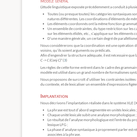
Modèle général
L’étude linguistique exposée précédemment a conduit à plusie
Toutes (ou presque toutes) les catégories syntaxiques so
natures différentes. Les coordinations d’éléments de mêm
Les éléments coordonnés ont la même fonction grammati
Un ensemble de contraintes, du type restriction sur les c
sur les éléments élidés, etc., s’applique sur les éléments
D’une manière générale, un certain degré de parallélisme
Nous considérerons que la coordination est une opération de
voisins, qu’ils soient arguments ou prédicats.
Afin d’engendrer la structure adéquate, il est nécessaire que 
C -> C (Conj C)*
(
3
)
Les règles de cette forme entrent dans le cadre des grammair
modèle est utilisé dans un grand nombre de formalismes synta
Nous proposons de surcroît d’utiliser les contraintes isolées
du contexte, et de lexicaliser un ensemble d’expressions fig
Implantation
Nous décrivons l’implantation réalisée dans le système XLE (X
La phrase est tout d’abord segmentée en unités lexicales ;
Chaque unité lexicale subit une analyse morphologique ;
Le résultat de l’analyse morphologique est l’entrée du pr
lexique LFG ;
La phase d’analyse syntaxique à proprement parler est réa
associées à la phrase.