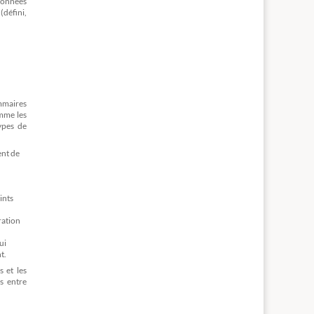
rdonnées
(défini,
mmaires
omme les
ypes de
ent de
ints
ration
ui
t.
 et les
s entre