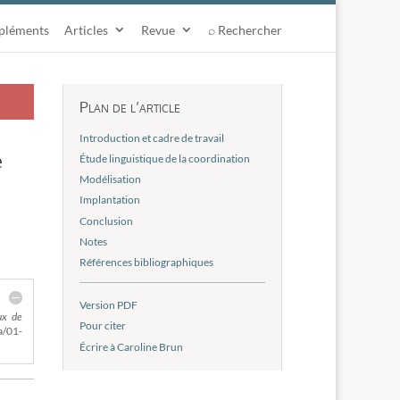
pléments
Articles
Revue
⌕ Rechercher
Plan de l’article
Introduction et cadre de travail
e
Étude linguistique de la coordination
Modélisation
Implantation
Conclusion
Notes
Références bibliographiques
Version PDF
ux de
Pour citer
a/01-
Écrire à Caroline Brun