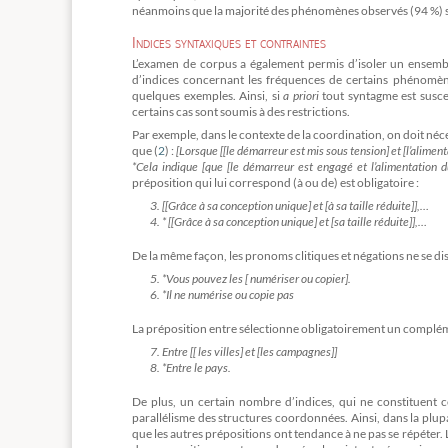
néanmoins que la majorité des phénomènes observés (94 %) s
Indices syntaxiques et contraintes
L’examen de corpus a également permis d’isoler un ensembl
d’indices concernant les fréquences de certains phénomènes
quelques exemples. Ainsi, si
a priori
tout syntagme est susce
certains cas sont soumis à des restrictions.
Par exemple, dans le contexte de la coordination, on doit n
que (
2
) :
[Lorsque [[le démarreur est mis sous tension] et [l’alimen
*Cela indique [que [le démarreur est engagé et l’alimentation 
préposition qui lui correspond (à ou de) est obligatoire :
3. [[Grâce à sa conception unique] et [à sa taille réduite]],…
4. * [[Grâce à sa conception unique] et [sa taille réduite]],…
De la même façon, les pronoms clitiques et négations ne se dist
5. *Vous pouvez les [ numériser ou copier].
6. *Il ne numérise ou copie pas
La préposition entre sélectionne obligatoirement un complé
7. Entre [[ les villes] et [les campagnes]]
8. *Entre le pays.
De plus, un certain nombre d’indices, qui ne constituent c
parallélisme des structures coordonnées. Ainsi, dans la plupa
que les autres prépositions ont tendance à ne pas se répéter