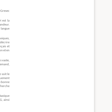
e Gresec
i est la
randeur.
n langue
axiques,
 décrire
nçais et
on et en
s vaste,
llemand,
 soit le
quement
ne bonne
cherche
ntaxique
G, ainsi