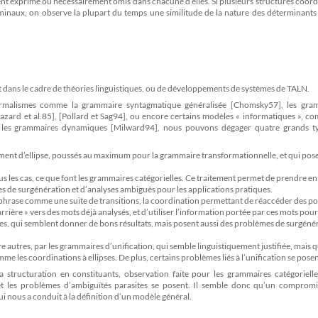
ent exprimé ou nécessairement omis dans chacune d’elles. Si plusieurs structures coo
inaux, on observe la plupart du temps une similitude de la nature des déterminants 
it dans le cadre de théories linguistiques, ou de développements de systèmes de TALN.
formalismes comme la grammaire syntagmatique généralisée [Chomsky57], les gra
Gazard et al.85], [Pollard et Sag94], ou encore certains modèles « informatiques », c
, les grammaires dynamiques [Milward94], nous pouvons dégager quatre grands t
sement d’ellipse, poussés au maximum pour la grammaire transformationnelle, et qui pos
us les cas, ce que font les grammaires catégorielles. Ce traitement permet de prendre en
de surgénération et d’analyses ambiguës pour les applications pratiques.
phrase comme une suite de transitions, la coordination permettant de réaccéder des po
 arrière » vers des mots déjà analysés, et d’utiliser l’information portée par ces mots pour
ques, qui semblent donner de bons résultats, mais posent aussi des problèmes de surgéné
 autres, par les grammaires d’unification, qui semble linguistiquement justifiée, mais q
 les coordinations à ellipses. De plus, certains problèmes liés à l’unification se posen
tructuration en constituants, observation faite pour les grammaires catégorielles
 et les problèmes d’ambiguïtés parasites se posent. Il semble donc qu’un compromi
ui nous a conduit à la définition d’un modèle général.