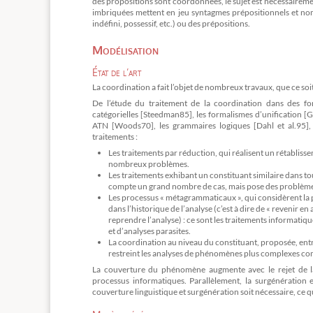
des propositions sont coordonnées, le sujet est nécessairem
imbriquées mettent en jeu syntagmes prépositionnels et nom
indéfini, possessif, etc.) ou des prépositions.
Modélisation
État de l’art
La coordination a fait l’objet de nombreux travaux, que ce so
De l’étude du traitement de la coordination dans des 
catégorielles [Steedman85], les formalismes d’unification [
ATN [Woods70], les grammaires logiques [Dahl et al.95]
traitements :
Les traitements par réduction, qui réalisent un rétablis
nombreux problèmes.
Les traitements exhibant un constituant similaire dans to
compte un grand nombre de cas, mais pose des problèmes 
Les processus « métagrammaticaux », qui considèrent la 
dans l’historique de l’analyse (c’est à dire de « revenir en
reprendre l’analyse) : ce sont les traitements informati
et d’analyses parasites.
La coordination au niveau du constituant, proposée, entre
restreint les analyses de phénomènes plus complexes comme
La couverture du phénomène augmente avec le rejet de la s
processus informatiques. Parallèlement, la surgénération
couverture linguistique et surgénération soit nécessaire, ce q