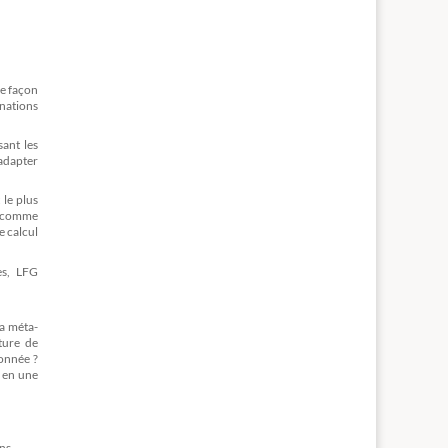
de façon
inations
sant les
’adapter
le plus
ts comme
e calcul
es, LFG
la méta-
ture de
donnée ?
t en une
ns.