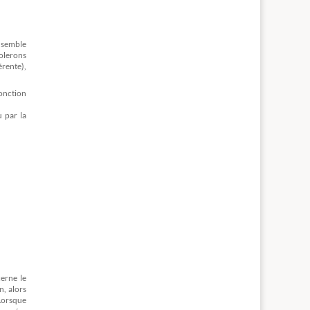
nsemble
olerons
rente),
jonction
u par la
erne le
n, alors
 Lorsque